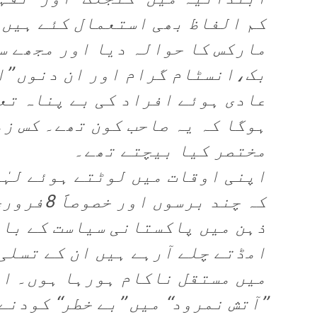
کم الفاظ بھی استعمال کئے ہیں۔ 
مارکس کا حوالہ دیا اور مجھے س
بک،انسٹام گرام اور ان دنوں ’’ای
عادی ہوئے افراد کی بے پناہ تع
ہوگا کہ یہ صاحب کون تھے۔ کس ز
مختصر کیا بیچتے تھے۔
اپنی اوقات میں لوٹتے ہوئے لہٰ
ذہن میں پاکستانی سیاست کے بار
امڈتے چلے آرہے ہیں ان کے تسل
میں مستقل ناکام ہورہا ہوں۔ اق
’’آتش نمرود‘‘ میں ’’بے خطر‘‘ کود