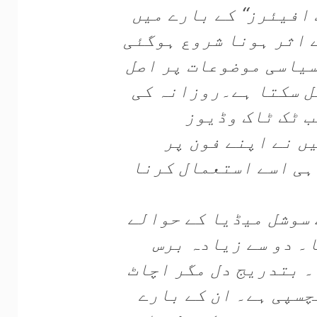
 افیئرز‘‘ کے بارے میں
ے اثر ہونا شروع ہوگئی
 سیاسی موضوعات پر اصل
ل سکتا ہے۔روزانہ کی
ب ٹک ٹاک وڈیوز
ں نے اپنے فون پر
ہی اسے استعمال کرنا
 سوشل میڈیا کے حوالے
۔ دو سے زیادہ برس
۔ بتدریج دل مگر اچاٹ
چسپی ہے۔ ان کے بارے