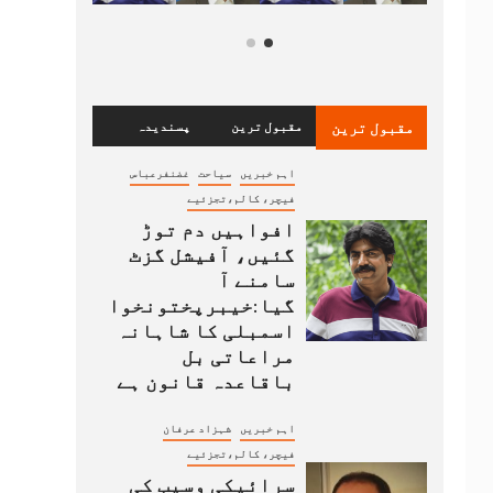
مقبول ترین
مقبول ترین
پسندیدہ
اہم خبریں
سیاحت
غضنفرعباس
فیچر، کالم،تجزئیے
افواہیں دم توڑ
گئیں، آفیشل گزٹ
سامنے آ
گیا:خیبرپختونخوا
اسمبلی کا شاہانہ
مراعاتی بل
باقاعدہ قانون ہے
اہم خبریں
شہزاد عرفان
فیچر، کالم،تجزئیے
سرائیکی وسیب کی