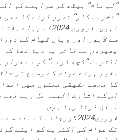
’’لب بام‘‘ بیٹھ کر سراہنے کو ا
’’تخریب کار‘‘ تصور کرنے کا بھی 
نہیں۔فروری 2024کے پہ
سے لاہور اور وہاں قیام کے دورا
پھیروں نے تاثر یہ دیا تھا کہ ع
اکثریت ’’کچھ کرنے‘‘ کو بے قرار ہ
مقیم ہوئے عوام کے وسیع تر حلق
کا مجھے حقیقی معنوں میں انداز
اس کے اشارے البتہ مل رہے تھے 
بیان کرتا رہا ہوں۔
تک عوام کی اکثریت کو اپنے گرفت