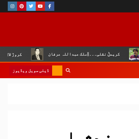
ریمݨ نقلی۔۔۔||ملک عبداللہ عرفان
کروڑ لال عیسن :چوپال
ڈیلی سویل ویڈیوز
 بندش اور