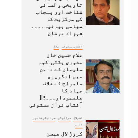
تاریخی و لسانی
شناخت اور پنجاب
کی مرکزیت کا
سیاسی بیانیہ۔۔۔۔
شہزاد عرفان
آفتاب مستوئی
بلاگ
غلام حسین خان
مشوری بگٹی: کوہ
سلیمان کے دامن
میں انگریزی
سامراج کے خلاف
جہاد کا
علمبردار…….!!||
آفتاب نواز مستوئی
اشولال
سرائیکی
سرائیکی شاعری
کتاب
کروڑ لال عیسن