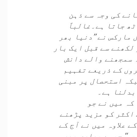
انے کی وجہ سے ذہن
ھ جاتا ہے۔غالباََ
مارکس نے ’’دنیا بھر
 لکھنے سے قبل ایک بار
ہ سمجھنے والے دانش
وں کے ذریعے تفہیم
بکہ استحصال پر مبنی
بدلنا ہے۔
کہ میں نے جو
 اکثر کو مزید پڑھنے
ے علاوہ میں نے آج کے
یم‘‘ جیسے بھاری بھر