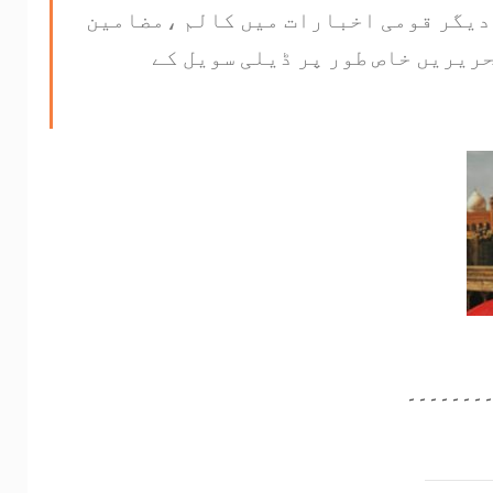
دیگر قومی اخبارات میں کالم ،مضامین
ریریں خاص طور پر ڈیلی سویل کے
۔۔۔۔۔۔۔