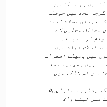
کسانہیں رہے۔ انہیں
اگرچہ مجھ میں حوصلہ
لے ہفتے کے دوران اسلام آباد
ن مختلف محلوں کے
وام کی بے پناہ
ے۔ اسلام آباد میں
وں میں پھیلے اضطراب
ہ نہیں ہوپایا تھا۔
جنہیں اس کالم میں
8فروری2024گزرجانے کے بعد سے مگر پشاور سے کراچی
 میں لینے والا