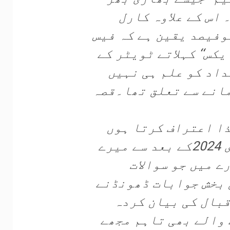
اس کے علاوہ کارل
وفیصد یقین ہے کہ فیس
کس‘‘ کہلاتے ٹویٹر کے
داد کو علم ہی نہیں
مانے سے تعلق تھا۔قصہ
ذا اعتراف کرتا ہوں
کہ چند برسوں اور خصوصاََ 8فروری 2024کے بعد سے میرے
ے میں جو سوالات
ی بخش جوابات ڈھونڈنے
بال کی بیان کردہ
نے والے بھی تاہم مجھے