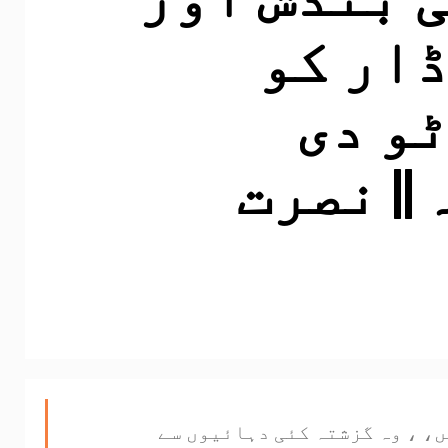
ار کو
و دی
|| نصرت
، ، وہ گزشتہ کئی دہائیوں سے