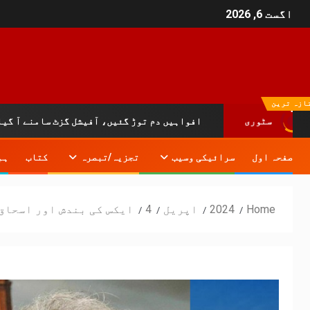
اگست 6, 2026
ازہ ترین
افواہیں دم توڑ گئیں، آفیشل گزٹ سامنے آ گیا:خیبرپختو
سٹوری
صفحہ اول
سرائیکی وسیب
تجزیہ/تبصرہ
کتاب
ہم
Home
2024
اپریل
4
ایکس کی بندش اور اسحاق 