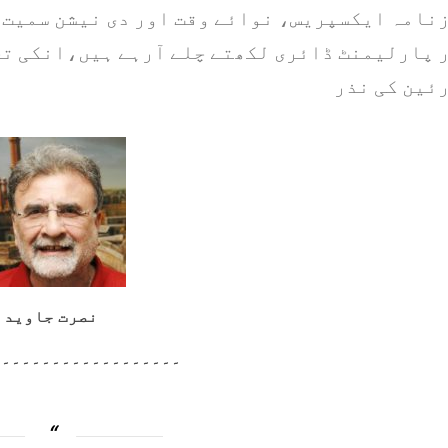
نامہ ایکسپریس، نوائے وقت اور دی نیشن سمیت 
 پارلیمنٹ ڈائری لکھتے چلے آرہے ہیں،انکی تح
ئین کی نذر
نصرت جاوید
۔۔۔۔۔۔۔۔۔۔۔۔۔۔۔۔۔۔۔