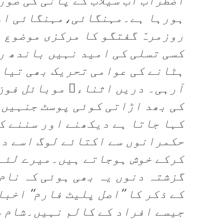
اضطراب اب سیلاب کے پانی کی صور
ہورہا ہے۔مہنگائی،مہنگائی اور
روزمرہّ گفتگو کا مرکزی موضوع 
کسی تسلی کی امید نہیں باندھ ر
ہٹانے کی عوامی تحریک بھی تیار
آرہی۔ دریں اثناء￿ موبائل فون
کی بھد اڑاتی کوئی پوسٹ جنہیں 
حکمرانوں سے اکتائے لوگ اسے دو
کرکے خوش ہوجاتے ہیں۔میرے لئے
گزشتہ دنوں یہ بھی ہوئی کہ نام ن
کے ذکر کا ’’اصل پلیٹ فارم‘‘ اخب
جیسے افراد کے کالم نہیں۔شام س