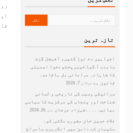
روز
اور
قار
تازہ ترین
افواہیں دم توڑ گئیں، آفیشل گزٹ
سامنے آ گیا:خیبرپختونخوا اسمبلی
کا شاہانہ مراعاتی بل باقاعدہ
قانون ہے
جولائی 7, 2026
سرائیکی وسیب کی تاریخی و لسانی
شناخت اور پنجاب کی مرکزیت کا سیاسی
بیانیہ۔۔۔۔شہزاد عرفان
مئی 26, 2026
غلام حسین خان مشوری بگٹی: کوہ
سلیمان کے دامن میں انگریزی سامراج