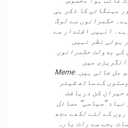
ت غائب ہوا محسوس
 مہنگائی کا ذکر ہی
ہے۔ حکمرانوں سے لوگ
ہے۔ انہیں اقتدار سے
 ہوتی نظر نہیں
 کی بدولت حکمرانوں
انگریزی میں
Memeکہا جاتا ہے دیکھنے اور سننے کو مل جاتی ہیں۔
ستوں کے ساتھ شیئر
 حیران کن دریافت
ہاد ’’سیاسی‘‘ مسائل
اروں کے لئے لکھے مجھ
ات بجے سے رات بارہ