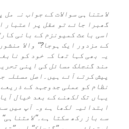
لامتناہی سوالات کے جواب نہ مل پ
گھبرا جائے تو عقل پر اعتبار اٹ
اسی باعث کمیونزم کے بانی کارل 
کے مزدور ایک ہوجا?‘‘ والا منشور
یہ بھی کہا تھا کہ خود کو نابغ
مند گنجلک مسائل کی اپنی تحریر
پیش کرتے آئے ہیں۔اصل مسئلہ ج
نظام کو عملی جدوجہد کے ذریعے 
یہاں تک لکھنے کے بعد خیال آیا 
ابتدائیہ لکھا ہے وہ آپ میں سے
سے باز رکھ سکتا ہے۔’’لامتناہی‘‘ ک
ابتدائیہ میں ’’گنجلک‘‘ اور ’’تفہ