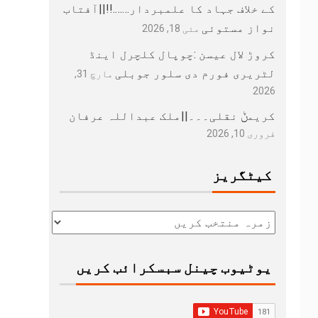
کے خلاف جہاد کا علمبردار…….!!||آفتاب
نواز مستوئی
مئی 18, 2026
کروڑ لال عیسن :چوپال کلچرل اینڈ
لٹریری فورم دی سلور جوبلی
مارچ 31,
2026
کریمݨ نقلی۔۔۔||ملک عبداللہ عرفان
فروری 10, 2026
کیٹگریز
یوٹیوب چینل سبسکرائب کریں