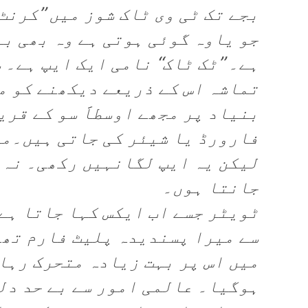
بجے تک ٹی وی ٹاک شوز میں ’’کرنٹ
جو یاوہ گوئی ہوتی ہے وہ بھی ب
ہے۔ ’’ٹک ٹاک‘‘ نامی ایک ایپ ہے۔
تماشہ اس کے ذریعے دیکھنے کو م
بنیاد پر مجھے اوسطاََ سو کے قری
فارورڈ یا شیئر کی جاتی ہیں۔می
لیکن یہ ایپ لگانہیں رکھی۔ نہ 
جانتا ہوں۔
ٹویٹر جسے اب ایکس کہا جاتا ہے
سے میرا پسندیدہ پلیٹ فارم تھا
میں اس پر بہت زیادہ متحرک رہا
ہوگیا۔ عالمی امور سے بے حد دل