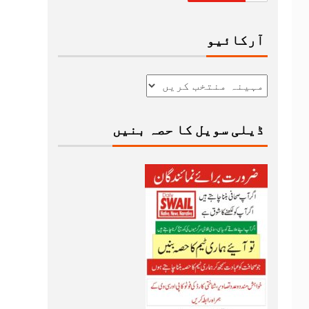
آرکائیو
ڈیلی سویل کا حصہ بنیں