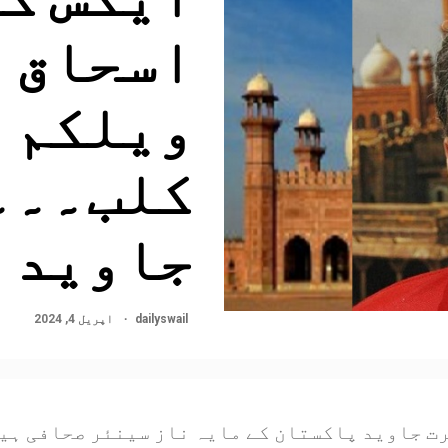
اسحاق ڈ
ویلکم ٹ
کلب۔۔۔ 
جاوید
dailyswail
اپریل 4, 2024
ت جاوید پاکستان کے مایہ ناز سینئر صحافی ہیں