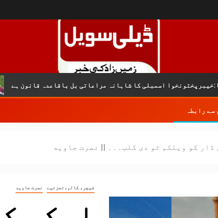
ک
نخوا اسمبلی کا شاہانہ مراعاتی بل باقاعدہ قانون ہے
 سے رابطہ
ڈار کو ویلکم ٹو دی کلب۔۔۔ || نصرت جاوید
فیچر، کالم،تجزئیے
نصرت جاوید
ایکس کی