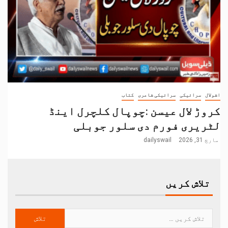
اشولال
سرائیکی
سرائیکی شاعری
کتاب
کروڑ لال عیسن :چوپال کلچرل اینڈ
لٹریری فورم دی سلور جوبلی
مارچ 31, 2026
dailyswail
تلاش کریں