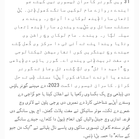
31 ویں گورنر کامران ٹیسوری نیں کیتے جو
ایندے دروازے عام لوکیں سانگے کھول ݙتن۔ ہُݨ
اِتھاں سارا ݙینھ لوکاں دا آونڄ رہ ویندے ،
مسئلے مسائل وی سُݨیے ویندن، سارا ݙینھ اِتھاں
میلہ لڳا رہ ویندے ۔ عام لوکاں وچ راشن وی
ونڈیا ویندا پئے تے آئی ٹی دا مرکز وی کُھل ڳئے
جیندے وچ نینگریں کوں انفارمیشن ٹیکنالوجی
دی مفت تربیت ݙتی ویندی اے۔ گورر ہاﺅس دی ݙیڈھی
وچ ”امید دا ٹل“ وی لڳ ڳئے، ٹل وجاﺅ تے گورنر
سندھ یا اوندے اسٹاف کوں آپݨا مسئلہ ݙس تے حل
کراﺅ۔ کامران ٹیسوری اگست 2023ء دے مہینے گورنر ہاﺅس
دی ݙیڈھی وچ ہِک بکسا وی رکھیا ہا تے اعلان کیتا ہا جو کراچی دے
وسندے آپݨے شناختی کارڈ دے نمبریں دی پرچی پاون تے لاٹری وچ
عمرے دے ٹکٹ، موٹر سائیکل تے مفت پلاٹ گھِنن۔ اڄ ہوں سانگے دی
قرعہ اندازی وچ جیتݨ والیاں کوں انعام ݙیوݨ دا کٹھ اے، جیندے سانگے
گورنر سندھ کامران ٹیسوری ساکوں وی پاسے نال ٻلہائے تے ”ایک دن جیو
کے ساتھ“ دا حصہ بݨا ݙتس۔