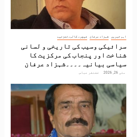
اہم خبریں
شہزاد عرفان
فیچر، کالم،تجزئیے
سرائیکی وسیب کی تاریخی و لسانی
شناخت اور پنجاب کی مرکزیت کا
سیاسی بیانیہ۔۔۔۔شہزاد عرفان
مئی 26, 2026
غضنفر عباس