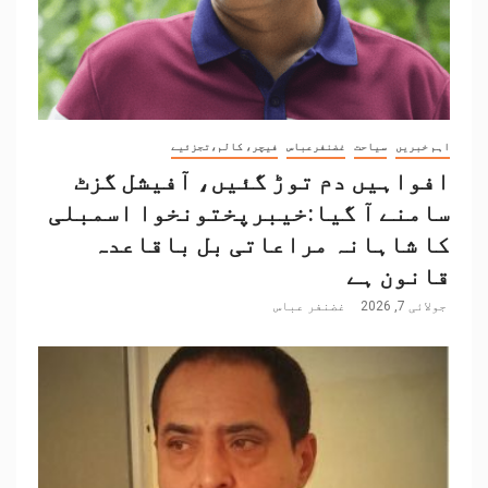
اہم خبریں
سیاحت
غضنفرعباس
فیچر، کالم،تجزئیے
افواہیں دم توڑ گئیں، آفیشل گزٹ
سامنے آ گیا:خیبرپختونخوا اسمبلی
کا شاہانہ مراعاتی بل باقاعدہ
قانون ہے
جولائی 7, 2026
غضنفر عباس