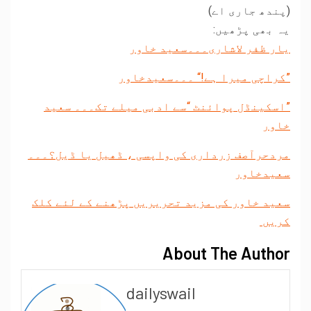
(پندھ جاری اے)
یہ بھی پڑھیں:
یار ظفر لاشاری۔۔۔سعید خاور
”کراچی میرا ہے!“ ۔۔۔سعیدخاور
”اسکینڈل پوائنٹ “سے ادبی میلے تک۔۔۔ سعید
خاور
مردحرآصف زرداری کی واپسی ، ڈھیل یا ڈیل؟۔۔۔
سعیدخاور
سعید خاور کی مزید تحریریں پڑھنے کے لئے کلک
کریں
About The Author
dailyswail