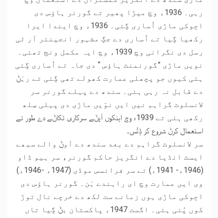
رہی۔ 1936ء وچ میڑا پھیر تے گورنر ہاﺅس دی
اڄوکی ماڑی اُساری ڳئی۔ 1936ء وچ ایندا ایرا
رکھیا ڳیا تے اُساری دے جڳ مشہور انجینئر آر ٹی
رسل دی نگرانی وچ 1939ء وچ ایہ مکمل ونڄ تھئی۔
نویں ماڑی ”گورنمنٹ ہاؤس “ دی جاہ تے اُساری ڳئی
ہئی کیوں جو پچھلی عمارت کھولے تھی ڳئی تے رہَݨ
دے قابل نہ رہی ہئی۔ سندھ دے پہلے گورنر سر
لانسلوٹ گراہم نیں ایں نوّیں ماڑی دی پہلی سِلھ
رکھی ہئی تے 1939ء وچ اینکوں آپݨے سرکاری ٹکاݨے دے طور تے
استعمال کرݨ شروع کر ݙتُس۔
سر لانسلوٹ گراہم دے بعد سندھ دے آوݨ والے سبھے
ایسٹ انڈیا دے انگریز حاکم گورنر، سر ہیو ڈاو
(1946ء- 1941ء) تے سر فرانسس موڈی (1947ء -1946ء)
وی ایں عمارت وچ ای راہندے ہَن۔ گورنر ہاﺅس دی
اڄوکی ماڑی ہوں زمانے ست لکھ دے خرچے نال توڑ
کوں پُنی ہئی۔ اگست 1947ء پاکستان بݨ ڳیا تاں