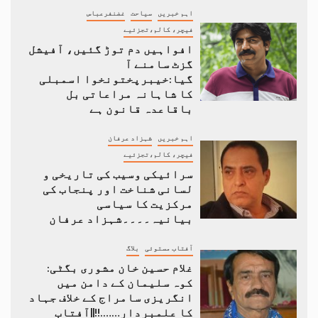
اہم خبریں
سیاحت
غضنفرعباس
فیچر، کالم،تجزئیے
افواہیں دم توڑ گئیں، آفیشل
گزٹ سامنے آ
گیا:خیبرپختونخوا اسمبلی
کا شاہانہ مراعاتی بل
باقاعدہ قانون ہے
اہم خبریں
شہزاد عرفان
فیچر، کالم،تجزئیے
سرائیکی وسیب کی تاریخی و
لسانی شناخت اور پنجاب کی
مرکزیت کا سیاسی
بیانیہ۔۔۔۔شہزاد عرفان
آفتاب مستوئی
بلاگ
غلام حسین خان مشوری بگٹی:
کوہ سلیمان کے دامن میں
انگریزی سامراج کے خلاف جہاد
کا علمبردار…….!!||آفتاب