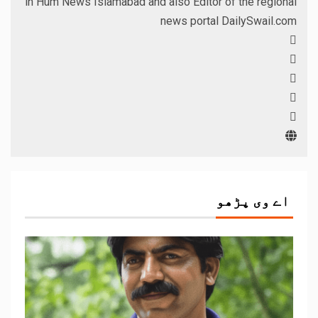
in Hum News Islamabad and also Editor of the regional
news portal DailySwail.com
اے وی پڑھو