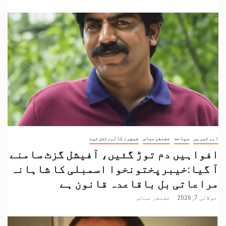
اہم خبریں
سیاحت
غضنفرعباس
فیچر، کالم،تجزئیے
افواہیں دم توڑ گئیں، آفیشل گزٹ سامنے
آ گیا:خیبرپختونخوا اسمبلی کا شاہانہ
مراعاتی بل باقاعدہ قانون ہے
جولائی 7, 2026
غضنفر عباس