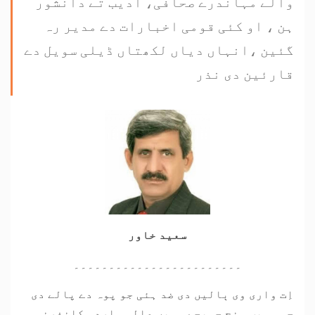
والے مہاندرے صحافی، ادیب تے دانشور
ہن ، او کئی قومی اخبارات دے مدیر رہ
گئین ،انہاں دیاں لکھتاں ڈیلی سویل دے
قارئین دی نذر
سعید خاور
۔۔۔۔۔۔۔۔۔۔۔۔۔۔۔۔۔۔۔۔۔۔۔۔
اِت واری وی ٻالیں دی ضد ہئی جو پوہ دے پالے دی
چس وسیب ونڄ چویجے۔ میں عالمی اردو کانفرنس