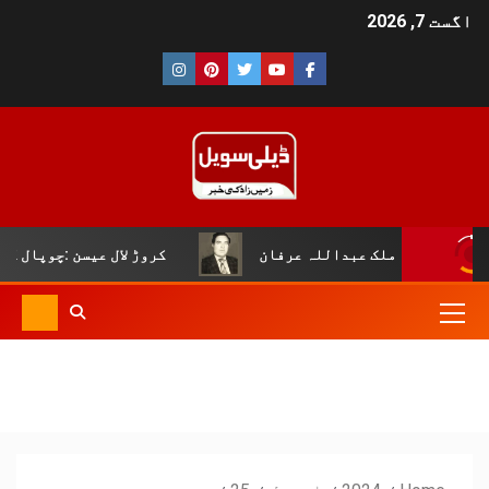
اگست 7, 2026
لک عبداللہ عرفان
کروڑ لال عیسن :چوپال کلچرل اینڈ لٹری