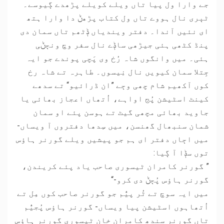
جے وارا ول پیا تاں ویلے کویلے پڑھدے ڳیوسے۔
ٹٻری نال ہووے تاں ول کتاب پڑھݨ دا وارا ہتھ
ای نئیں آندا۔ دفتر ویندیاں ݙٹھم تاں سمان دی
پنڈ کٹھی ہئی جیڑھی ساݙے نال سفر وچ ونڄݨی
ہئی۔ میں وانگوں شاہ رُخ وی پَچی پوندے جو ایہ
جِتلا سمان کیویں نال نِیسوں۔ طاہرہ تے شاہ رخ
کوں آکھیم شام چھی وڄے ”ان ڈرائیو“ تے سدھے
کینٹ اسٹیشن پُج اواہے، اُتھاں اعجاز بھائی یا
جاوید بھائی مچھی گیٹ تے ہوسن پئے او سمان
شمان سنبھال گھنسن، میں سِدھا دفتروں آ ویساں-
میں اڄاں دفتر ای ہم جو پیشیں ویلے گورنر ہاﺅس
توں سݙا آ ڳیا:
” گورنر کامران ٹیسوری صاحب یاد پئے کریندن،
گورنر ہاﺅس پُڄݨ دی کرو-“
میں ایہ سوچ تے ٹُر پیُّم جو گورنر صاحب کوں مِل تے
اُتھاہوں اسٹیشن پیا ویساں- گورنر ہاﺅس پُجیُّم
تاں گورنر سندھ کامران خان ٹیسوری گورنر ہاﺅس