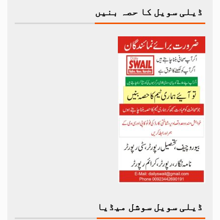
ڈیلی سویل کا حصہ بنیں
ڈیلی سویل سوشل میڈیا