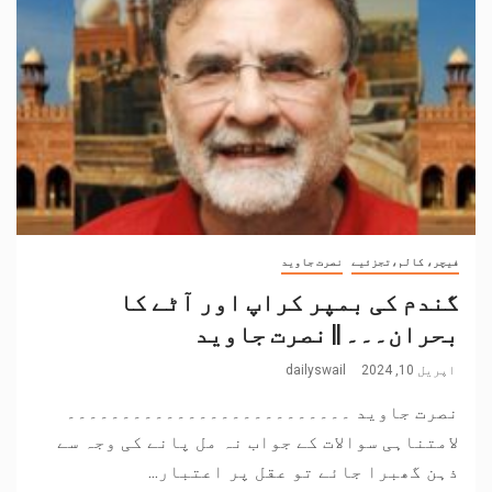
فیچر، کالم،تجزئیے
نصرت جاوید
گندم کی بمپر کراپ اور آٹے کا
بحران۔۔۔ || نصرت جاوید
اپریل 10, 2024
dailyswail
نصرت جاوید ۔۔۔۔۔۔۔۔۔۔۔۔۔۔۔۔۔۔۔۔۔۔۔۔۔۔
لامتناہی سوالات کے جواب نہ مل پانے کی وجہ سے
ذہن گھبرا جائے تو عقل پر اعتبار...