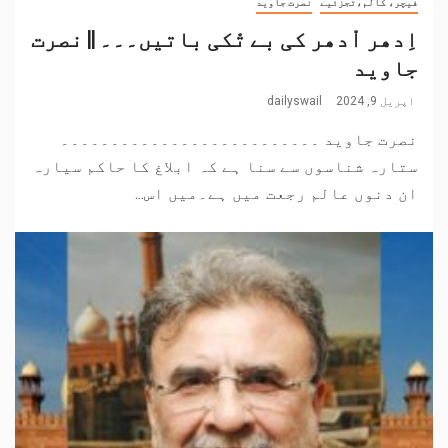
فیچر، کالم،تجزئیے
نصرت جاوید
اِدھر اْدھر کی بے تْکی باتیں۔۔۔ || نصرت
جاوید
اپریل 9, 2024
dailyswail
نصرت جاوید ۔۔۔۔۔۔۔۔۔۔۔۔۔۔۔۔۔۔۔۔۔۔۔۔۔۔
ستارہ شناسوں سے سنا ہے کہ ابلاغ کا حاکم سیارہ
ان دنوں عالم رجعت میں ہے۔میں اس...