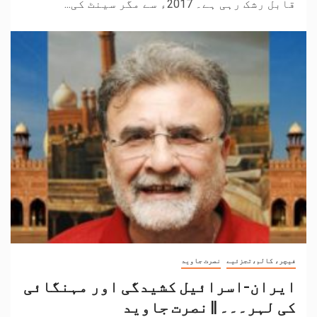
قابل رشک رہی ہے۔ 2017ء سے مگر سینٹ کی...
فیچر، کالم،تجزئیے
نصرت جاوید
ایران-اسرائیل کشیدگی اور مہنگائی
کی لہر۔۔۔ || نصرت جاوید