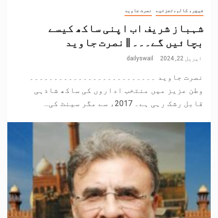
فیچر، کالم،تجزئیے
نصرت جاوید
شہباز شریف اب اپنی ساکھ کیسے
بچائیں گے۔۔۔ || نصرت جاوید
اپریل 22, 2024
dailyswail
نصرت جاوید ۔۔۔۔۔۔۔۔۔۔۔۔۔۔۔۔۔۔۔۔۔۔۔۔۔۔
وطن عزیز میں منتخب اداروں کی ساکھ شاذہی
قابل رشک رہی ہے۔ 2017ء سے مگر سینٹ کی...