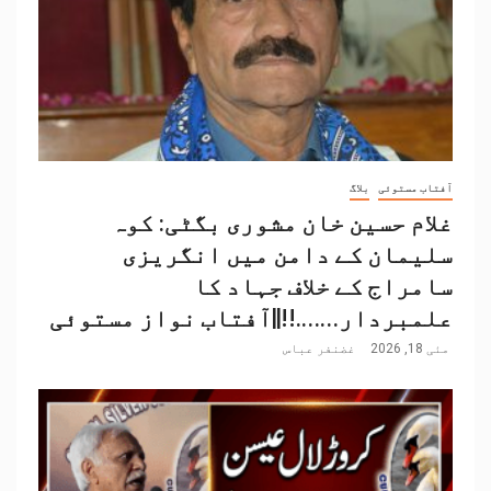
آفتاب مستوئی
بلاگ
غلام حسین خان مشوری بگٹی: کوہ
سلیمان کے دامن میں انگریزی
سامراج کے خلاف جہاد کا
علمبردار…….!!||آفتاب نواز مستوئی
مئی 18, 2026
غضنفر عباس