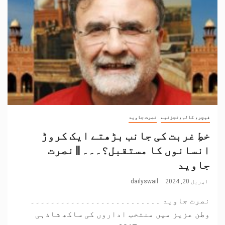
فیچر، کالم،تجزئیے
نصرت جاوید
خطِ غربت کی جانب بڑھتے ایک کروڑ
انسانوں کا مستقبل؟۔۔۔ || نصرت
جاوید
اپریل 20, 2024
dailyswail
نصرت جاوید ۔۔۔۔۔۔۔۔۔۔۔۔۔۔۔۔۔۔۔۔۔۔۔۔۔۔
وطن عزیز میں منتخب اداروں کی ساکھ شاذہی