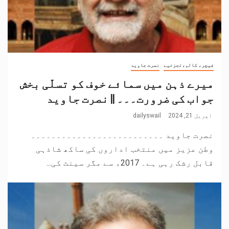
فیچر، کالم،تجزئیے
نصرت جاوید
میرے ذہن میں سمائے خوف کو تسلّی بخش
جواب کی ضرورت۔۔۔ || نصرت جاوید
اپریل 21, 2024
dailyswail
نصرت جاوید ۔۔۔۔۔۔۔۔۔۔۔۔۔۔۔۔۔۔۔۔۔۔۔۔۔۔
وطن عزیز میں منتخب اداروں کی ساکھ شاذہی
قابل رشک رہی ہے۔ 2017ء سے مگر سینٹ کی...