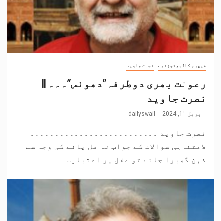
فیچر، کالم،تجزئیے
نصرت جاوید
رعونت بھری دوطرفہ”دھونس”۔۔۔ ||
نصرت جاوید
اپریل 11, 2024
dailyswail
نصرت جاوید ۔۔۔۔۔۔۔۔۔۔۔۔۔۔۔۔۔۔۔۔۔۔۔۔۔۔
لامتناہی سوالات کے جواب نہ مل پانے کی وجہ سے
ذہن گھبرا جائے تو عقل پر اعتبار...