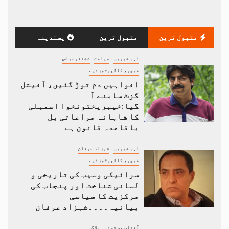
مقبول ترین
مقبول ترین
پسندیدہ
اہم خبریں
سیاحت
غضنفرعباس
فیچر، کالم،تجزئیے
افواہیں دم توڑ گئیں، آفیشل
گزٹ سامنے آ
گیا:خیبرپختونخوا اسمبلی
کا شاہانہ مراعاتی بل
باقاعدہ قانون ہے
اہم خبریں
شہزاد عرفان
فیچر، کالم،تجزئیے
سرائیکی وسیب کی تاریخی و
لسانی شناخت اور پنجاب کی
مرکزیت کا سیاسی
بیانیہ۔۔۔۔شہزاد عرفان
آفتاب مستوئی
بلاگ