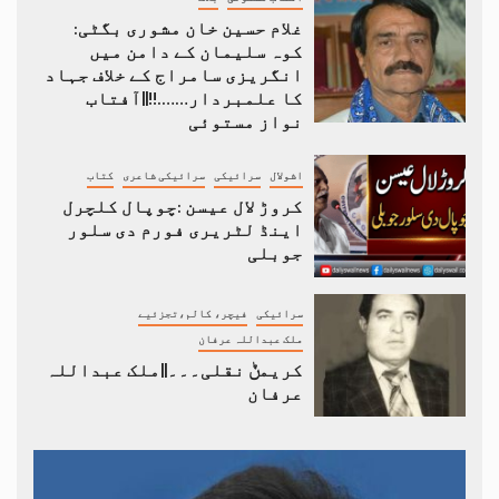
غلام حسین خان مشوری بگٹی:
کوہ سلیمان کے دامن میں
انگریزی سامراج کے خلاف جہاد
کا علمبردار…….!!||آفتاب
نواز مستوئی
اشولال
سرائیکی
سرائیکی شاعری
کتاب
کروڑ لال عیسن :چوپال کلچرل
اینڈ لٹریری فورم دی سلور
جوبلی
سرائیکی
فیچر، کالم،تجزئیے
ملک عبداللہ عرفان
کریمݨ نقلی۔۔۔||ملک عبداللہ
عرفان