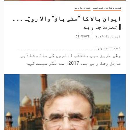
فیچر، کالم،تجزئیے
نصرت جاوید
ایوانِ بالا کا "مٹی پاؤ” والا رویّہ۔۔۔
|| نصرت جاوید
اپریل 13, 2024
dailyswail
نصرت جاوید ۔۔۔۔۔۔۔۔۔۔۔۔۔۔۔۔۔۔۔۔۔۔۔۔۔۔
وطن عزیز میں منتخب اداروں کی ساکھ شاذہی
قابل رشک رہی ہے۔ 2017ء سے مگر سینٹ کی...