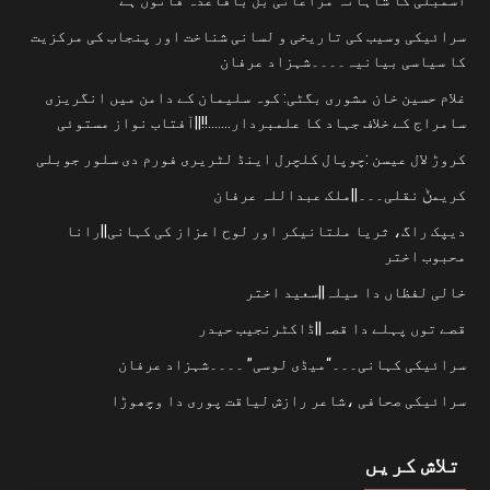
سرائیکی وسیب کی تاریخی و لسانی شناخت اور پنجاب کی مرکزیت
کا سیاسی بیانیہ۔۔۔۔شہزاد عرفان
غلام حسین خان مشوری بگٹی: کوہ سلیمان کے دامن میں انگریزی
سامراج کے خلاف جہاد کا علمبردار…….!!||آفتاب نواز مستوئی
کروڑ لال عیسن :چوپال کلچرل اینڈ لٹریری فورم دی سلور جوبلی
کریمݨ نقلی۔۔۔||ملک عبداللہ عرفان
دیپک راگ، ثریا ملتانیکر اور لوح اعزاز کی کہانی||رانا
محبوب اختر
خالی لفظاں دا میلہ||سعید اختر
قصے توں پہلے دا قصہ||ڈاکٹرنجیب حیدر
سرائیکی کہانی۔۔۔“میڈی لوسی” ۔۔۔۔شہزاد عرفان
سرائیکی صحافی ،شاعر رازش لیاقت پوری دا وچھوڑا
تلاش کریں