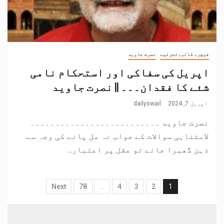
فیچر، کالم،تجزئیے
نصرت جاوید
اپریل کی سفاکی اور استحکام نامی
شئے کا فقدان۔۔۔ || نصرت جاوید
اپریل 7, 2024
dailyswail
نصرت جاوید ۔۔۔۔۔۔۔۔۔۔۔۔۔۔۔۔۔۔۔۔۔۔۔۔۔۔
لامتناہی سوالات کے جواب نہ مل پانے کی وجہ سے
ذہن گھبرا جائے تو عقل پر اعتبار...
Next
78
…
4
3
2
1