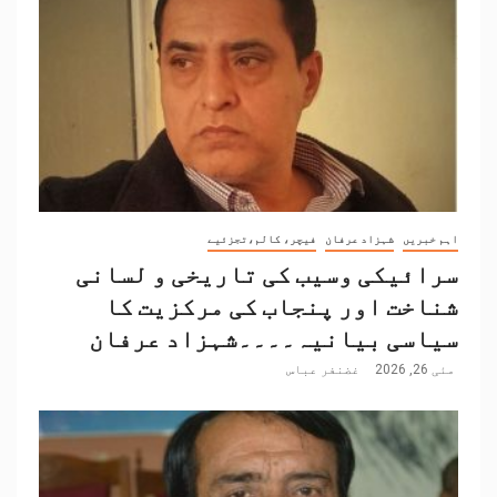
اہم خبریں
شہزاد عرفان
فیچر، کالم،تجزئیے
سرائیکی وسیب کی تاریخی و لسانی
شناخت اور پنجاب کی مرکزیت کا
سیاسی بیانیہ۔۔۔۔شہزاد عرفان
مئی 26, 2026
غضنفر عباس