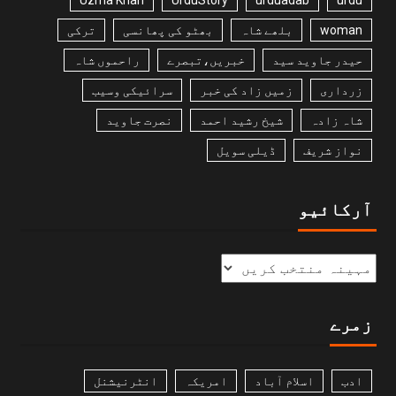
woman
بلھے شاہ
بھٹو کی پھانسی
ترکی
حیدر جاوید سید
خبریں،تبصرے
راحموں شاہ
زرداری
زمیں زاد کی خبر
سرائیکی وسیب
شاہ زادہ
شیخ رشید احمد
نصرت جاوید
نواز شریف
ڈیلی سویل
آرکائیو
زمرے
ادب
اسلام آباد
امریکہ
انٹرنیشنل