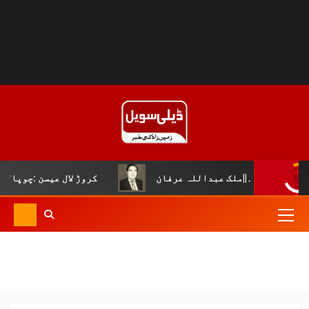
داللہ عرفان
کروڑ لال عیسن :چوپال کلچرل اینڈ لٹریری فو