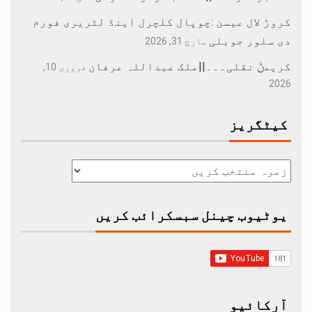
کروڑ لال عیسن :چوپال کلچرل اینڈ لٹریری فورم
دی سلور جوبلی
مارچ 31, 2026
کریمݨ نقلی۔۔۔||ملک عبداللہ عرفان
فروری 10,
2026
کیٹگریز
یوٹیوب چینل سبسکرائب کریں
آرکائیو