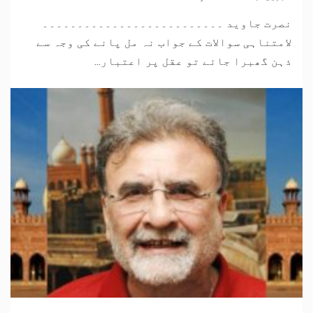
نصرت جاوید ۔۔۔۔۔۔۔۔۔۔۔۔۔۔۔۔۔۔۔۔۔۔۔۔۔۔
لامتناہی سوالات کے جواب نہ مل پانے کی وجہ سے
ذہن گھبرا جائے تو عقل پر اعتبار...