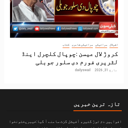
اشولال
سرائیکی
سرائیکی شاعری
کتاب
کروڑ لال عیسن :چوپال کلچرل اینڈ
لٹریری فورم دی سلور جوبلی
مارچ 31, 2026
dailyswail
تازہ ترین خبریں
افواہیں دم توڑ گئیں، آفیشل گزٹ سامنے آ گیا:خیبرپختونخوا
اسمبلی کا شاہانہ مراعاتی بل باقاعدہ قانون ہے