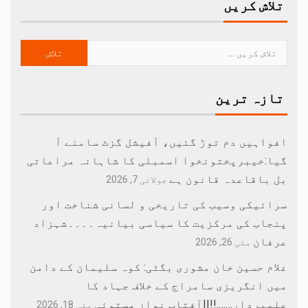
تلاش کریں
تازہ ترین
افواہیں دم توڑ گئیں، آفیشل گزٹ سامنے آ
گیا:خیبرپختونخوا اسمبلی کا شاہانہ مراعاتی
بل باقاعدہ قانون ہے
جولائی 7, 2026
سرائیکی وسیب کی تاریخی و لسانی شناخت اور
پنجاب کی مرکزیت کا سیاسی بیانیہ۔۔۔۔شہزاد
عرفان
مئی 26, 2026
غلام حسین خان مشوری بگٹی: کوہ سلیمان کے دامن
میں انگریزی سامراج کے خلاف جہاد کا
علمبردار…….!!||آفتاب نواز مستوئی
مئی 18, 2026