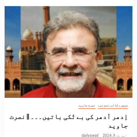
فیچر، کالم،تجزئیے
نصرت جاوید
اِدھر اْدھر کی بے تْکی باتیں۔۔۔ || نصرت
جاوید
اپریل 9, 2024
dailyswail