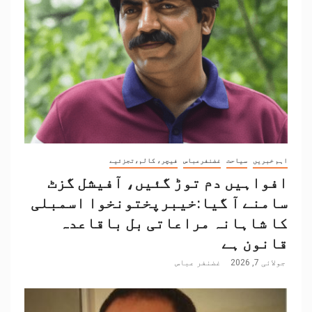
اہم خبریں
سیاحت
غضنفرعباس
فیچر، کالم،تجزئیے
افواہیں دم توڑ گئیں، آفیشل گزٹ
سامنے آ گیا:خیبرپختونخوا اسمبلی
کا شاہانہ مراعاتی بل باقاعدہ
قانون ہے
جولائی 7, 2026
غضنفر عباس