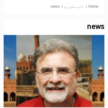
Home
ٹاپ سٹوری
news
news