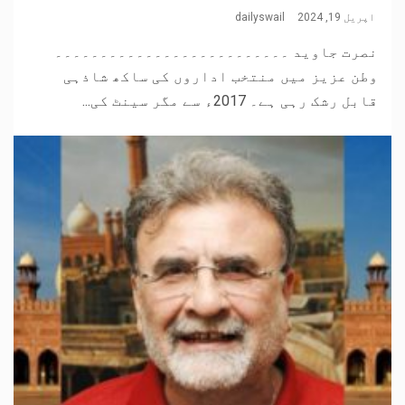
اپریل 19, 2024
dailyswail
نصرت جاوید ۔۔۔۔۔۔۔۔۔۔۔۔۔۔۔۔۔۔۔۔۔۔۔۔۔۔
وطن عزیز میں منتخب اداروں کی ساکھ شاذہی
قابل رشک رہی ہے۔ 2017ء سے مگر سینٹ کی...