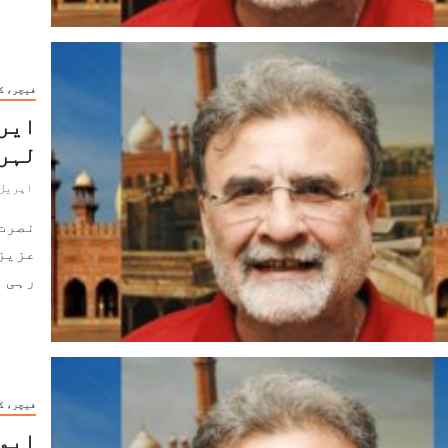
فیچر، ک
ایر
لہر۔
اپریل 19, 024
نصرت
عزیز
رہی ہے۔ 2017ء سے 
فیچر، ک
ایوا