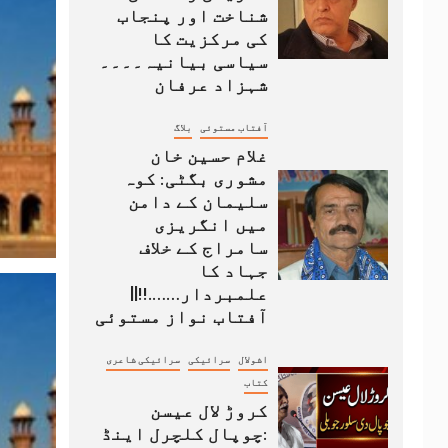
شناخت اور پنجاب
کی مرکزیت کا
سیاسی بیانیہ۔۔۔۔
شہزاد عرفان
آفتاب مستوئی
بلاگ
غلام حسین خان
مشوری بگٹی: کوہ
سلیمان کے دامن
میں انگریزی
سامراج کے خلاف
جہاد کا
علمبردار…….!!||
آفتاب نواز مستوئی
اشولال
سرائیکی
سرائیکی شاعری
کتاب
کروڑ لال عیسن
:چوپال کلچرل اینڈ