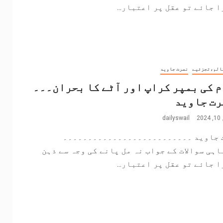
 جائے تو عقل پر اعتبار...
الم،تجزئیے
نصرت جاوید
 کی بمپر کراپ اور آٹے کا بحران۔۔۔
صرت جاوید
2
dailyswail
 جاوید ۔۔۔۔۔۔۔۔۔۔۔۔۔۔۔۔۔۔۔۔۔۔۔۔۔۔
اہی سوالات کے جواب نہ مل پانے کی وجہ سے ذہن
 جائے تو عقل پر اعتبار...