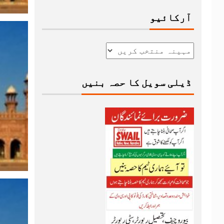
آرکائیو
ڈیلی سویل کا حصہ بنیں