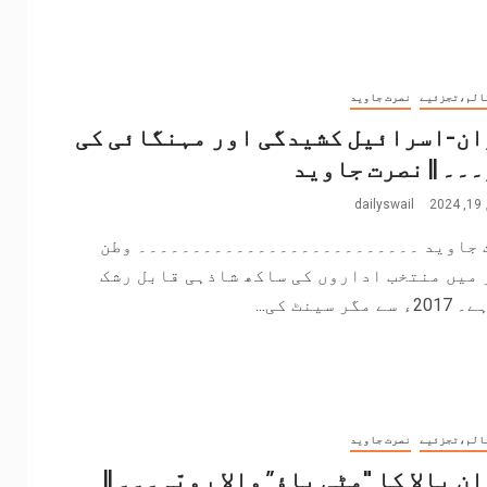
الم،تجزئیے
نصرت جاوید
ان-اسرائیل کشیدگی اور مہنگائی کی
۔۔ || نصرت جاوید
2
dailyswail
 جاوید ۔۔۔۔۔۔۔۔۔۔۔۔۔۔۔۔۔۔۔۔۔۔۔۔۔۔ وطن
 میں منتخب اداروں کی ساکھ شاذہی قابل رشک
مگر سینٹ کی...
الم،تجزئیے
نصرت جاوید
نِ بالا کا "مٹی پاؤ” والا رویّہ۔۔۔ ||