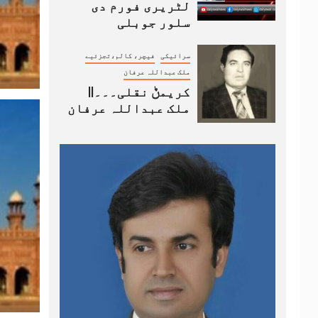
لٹریری فورم دی
سلور جوبلی
سرائیکی
فیچر، کالم،تجزئیے
ملک عبداللہ عرفان
کریمݨ نقلی۔۔۔||
ملک عبداللہ عرفان