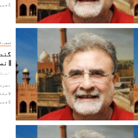
گھبرا
فیچر، ک
گندم
|| ن
اپریل 10, 024
نصرت
لامتن
گھبرا