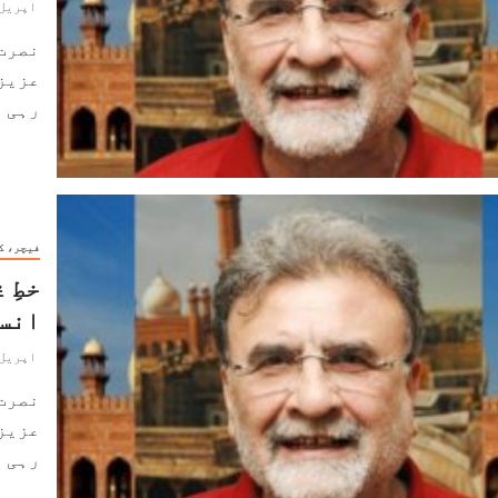
اپریل 21, 024
نصرت
عزیز
رہی ہے۔ 2017ء سے 
فیچر، ک
خطِ 
انسا
اپریل 20, 024
نصرت
عزیز
رہی ہے۔ 2017ء سے 