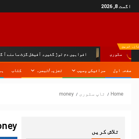
اگست 8, 2026
ازہ ترین
سٹوری
افواہیں دم توڑ گئیں، آفیشل گزٹ سامنے آ گیا:خیبرپختونخوا اس
صفحہ اول
سرائیکی وسیب
تجزیہ/تبصرہ
کتاب
ہم
Home
ٹاپ سٹوری
money
oney
تلاش کریں