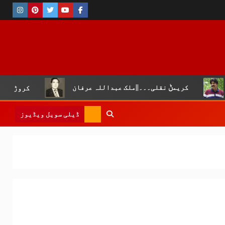
لی۔۔۔||ملک عبداللہ عرفان
کروڑ لال عیسن :چوپال کلچرل ا
ڈیلی سویل ویڈیوز