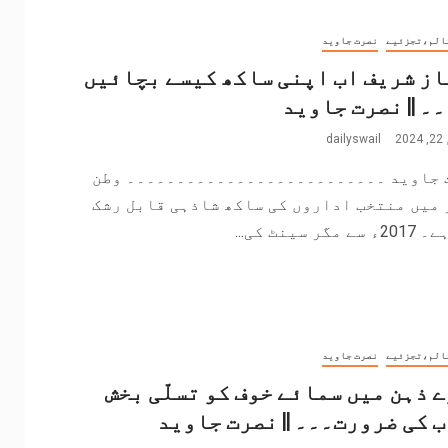
الم،تجزئیے
نصرت جاوید
ز شریف اب اپنی ساکھ کیسے بچائیں
۔ || نصرت جاوید
2
dailyswail
 جاوید ۔۔۔۔۔۔۔۔۔۔۔۔۔۔۔۔۔۔۔۔۔۔۔۔۔۔ وطن
 میں منتخب اداروں کی ساکھ شاذہی قابل رشک
مگر سینٹ کی...
الم،تجزئیے
نصرت جاوید
 ذہن میں سمائے خوف کو تسلّی بخش
 کی ضرورت۔۔۔ || نصرت جاوید