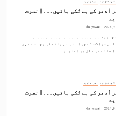
الم،تجزئیے
نصرت جاوید
ر اْدھر کی بے تْکی باتیں۔۔۔ || نصرت
ید
2
dailyswail
 جاوید ۔۔۔۔۔۔۔۔۔۔۔۔۔۔۔۔۔۔۔۔۔۔۔۔۔۔
اہی سوالات کے جواب نہ مل پانے کی وجہ سے ذہن
 جائے تو عقل پر اعتبار...
الم،تجزئیے
نصرت جاوید
ر اْدھر کی بے تْکی باتیں۔۔۔ || نصرت
ید
2
dailyswail