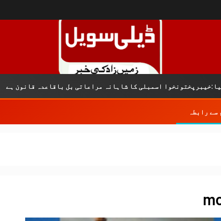
کریمݨ نق
مبلی کا شاہانہ مراعاتی بل باقاعدہ قانون ہے
 سے رابطہ
m