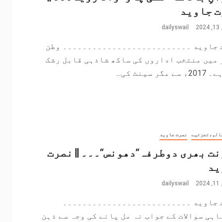
ت جاوید
2
dailyswail
 جاوید ۔۔۔۔۔۔۔۔۔۔۔۔۔۔۔۔۔۔۔۔۔۔۔۔۔۔ وطن
 میں منتخب اداروں کی ساکھ شاذہی قابل رشک
مگر سینٹ کی...
الم،تجزئیے
نصرت جاوید
ت بھری دوطرفہ”دھونس”۔۔۔ || نصرت
ید
2
dailyswail
 جاوید ۔۔۔۔۔۔۔۔۔۔۔۔۔۔۔۔۔۔۔۔۔۔۔۔۔۔
اہی سوالات کے جواب نہ مل پانے کی وجہ سے ذہن