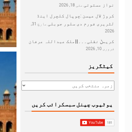
نواز مستوئی
مئی 18, 2026
کروڑ لال عیسن :چوپال کلچرل اینڈ
لٹریری فورم دی سلور جوبلی
مارچ 31,
2026
کریمݨ نقلی۔۔۔||ملک عبداللہ عرفان
فروری 10, 2026
کیٹگریز
یوٹیوب چینل سبسکرائب کریں