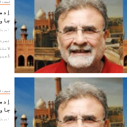
فیچر، ک
اِدھ
جاو
اپریل 9, 024
نصرت
لامتن
گھبرا
فیچر، ک
اِدھ
جاو
اپریل 9, 024