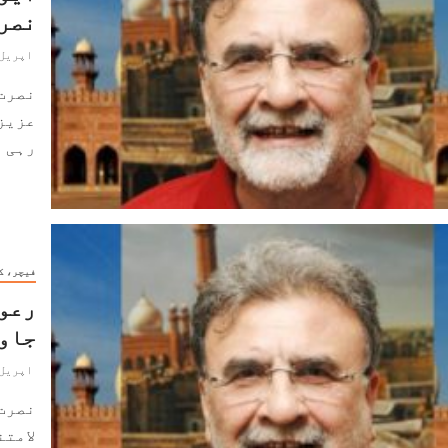
نصر
اپریل 13, 024
نصرت
عزیز
رہی ہے۔ 2017ء سے 
فیچر، ک
رعون
جاو
اپریل 11, 024
نصرت
لامتن