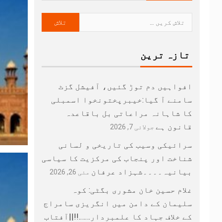
تازہ ترین
افواہیں دم توڑ گئیں، آفیشل گزٹ
سامنے آ گیا:خیبرپختونخوا اسمبلی
کا شاہانہ مراعاتی بل باقاعدہ
قانون ہے
جولائی 7, 2026
سرائیکی وسیب کی تاریخی و لسانی
شناخت اور پنجاب کی مرکزیت کا سیاسی
بیانیہ۔۔۔۔شہزاد عرفان
مئی 26, 2026
غلام حسین خان مشوری بگٹی: کوہ
سلیمان کے دامن میں انگریزی سامراج
کے خلاف جہاد کا علمبردار…….!!||آفتاب