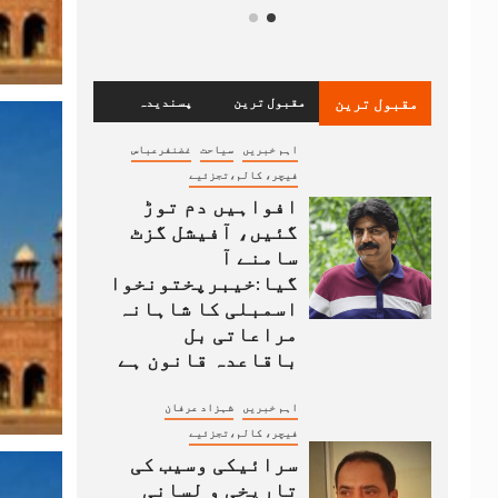
مقبول ترین
مقبول ترین
پسندیدہ
اہم خبریں
سیاحت
غضنفرعباس
فیچر، کالم،تجزئیے
افواہیں دم توڑ
گئیں، آفیشل گزٹ
سامنے آ
گیا:خیبرپختونخوا
اسمبلی کا شاہانہ
مراعاتی بل
باقاعدہ قانون ہے
اہم خبریں
شہزاد عرفان
فیچر، کالم،تجزئیے
سرائیکی وسیب کی
تاریخی و لسانی