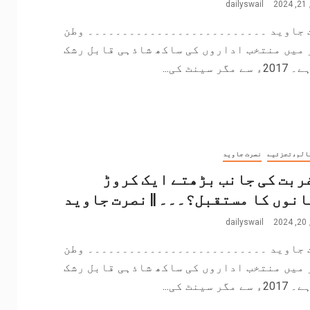
2
dailyswail
 جاوید ۔۔۔۔۔۔۔۔۔۔۔۔۔۔۔۔۔۔۔۔۔۔۔۔۔۔ وطن
 میں منتخب اداروں کی ساکھ شاذہی قابل رشک
مگر سینٹ کی...
الم،تجزئیے
نصرت جاوید
غربت کی جانب بڑھتے ایک کروڑ
نوں کا مستقبل؟۔۔۔ || نصرت جاوید
2
dailyswail
 جاوید ۔۔۔۔۔۔۔۔۔۔۔۔۔۔۔۔۔۔۔۔۔۔۔۔۔۔ وطن
 میں منتخب اداروں کی ساکھ شاذہی قابل رشک
مگر سینٹ کی...