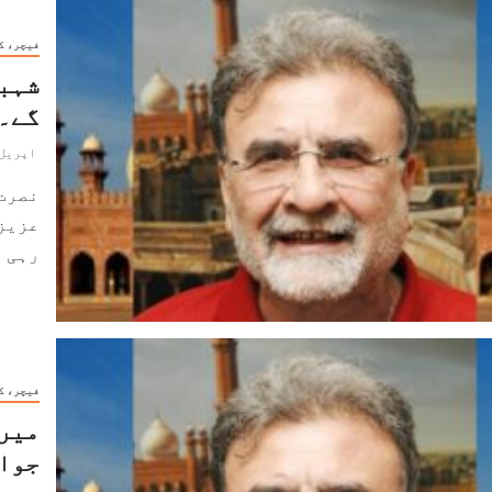
فیچر، ک
شہبا
گے۔۔
اپریل 22, 024
نصرت
عزیز
رہی ہے۔ 2017ء سے 
فیچر، ک
میرے
جواب