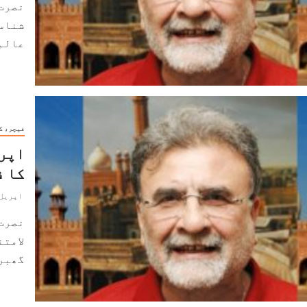
نصرت
شناسو
عالم 
فیچر، ک
اپری
کا ف
اپریل 7, 024
نصرت
لامتن
گھبرا