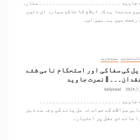
 جاوید ۔۔۔۔۔۔۔۔۔۔۔۔۔۔۔۔۔۔۔۔۔۔۔۔۔۔ ستارہ
ں سے سنا ہے کہ ابلاغ کا حاکم سیارہ ان دنوں
رجعت میں ہے۔میں اس...
الم،تجزئیے
نصرت جاوید
ل کی سفاکی اور استحکام نامی شئے
قدان۔۔۔ || نصرت جاوید
2
dailyswail
 جاوید ۔۔۔۔۔۔۔۔۔۔۔۔۔۔۔۔۔۔۔۔۔۔۔۔۔۔
اہی سوالات کے جواب نہ مل پانے کی وجہ سے ذہن
 جائے تو عقل پر اعتبار...