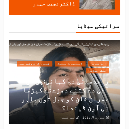
ڈاکٹرنجیب حیدر
سرائیکی میڈیا
اہم خبریں
ڈیلی سویل بیٹھک
فیچر، کالم،تجزئیے
ملٹی میڈیا
راجدھانی دی کہانی:پی ٹی
آئی دے کتنے دھڑےتے کیڑھا
عمران خان کو جیل توں باہر
نی آون ڈیندا؟
جنوری 9, 2025
نمائندہ