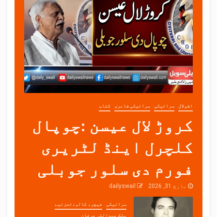
اشولال
سرائیکی
سرائیکی شاعری
کتاب
کروڑ لال عیسن :چوپال
کلچرل اینڈ لٹریری
فورم دی سلور جوبلی
مارچ 31, 2026
dailyswail
سرائیکی
فیچر، کالم،تجزئیے
ملک عبداللہ عرفان