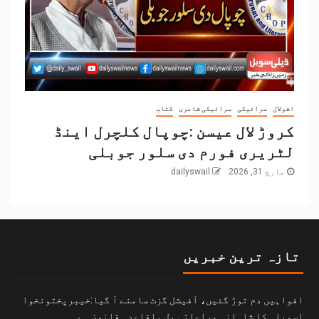
اشولال
سرائیکی
سرائیکی شاعری
کتاب
کروڑ لال عیسن :چوپال کلچرل اینڈ
لٹریری فورم دی سلور جوبلی
مارچ 31, 2026
dailyswail
تازہ ترین خبریں
افواہیں دم توڑ گئیں، آفیشل گزٹ سامنے آ گیا:خیبرپختونخوا
اسمبلی کا شاہانہ مراعاتی بل باقاعدہ قانون ہے