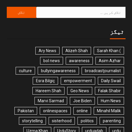
ٹیگز
Ary News
Alizeh Shah
) Sarah Khan
bol news
awareness
Asim Azhar
culture
bullyingawareness
broadcastjournalist
Esra Bilgiç
empowerment
Daily Swail
Hareem Shah
Geo News
Falak Shabir
Marvi Sarmad
Joe Biden
Hum News
Pakistan
onlinespaces
online
Minahil Malik
storytelling
sisterhood
politics
parenting
Uzma Khan
UrduStory
urduadab
urdu