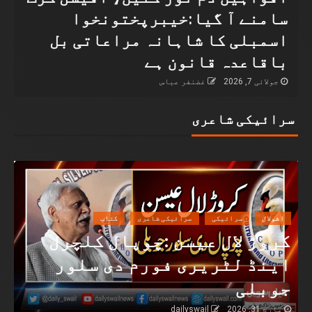
سامنے آ گیا:خیبرپختونخوا
اسمبلی کا شاہانہ مراعاتی بل
باقاعدہ قانون ہے
جولائی 7, 2026
غضنفر عباس
سرائیکی شاعری
اشولال
سرائیکی
سرائیکی شاعری
کتاب
کروڑ لال عیسن :چوپال کلچرل
اینڈ لٹریری فورم دی سلور
جوبلی
مارچ 31, 2026
dailyswail