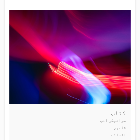
کتاب
سرائیکی ادب
شاعری
افسانے