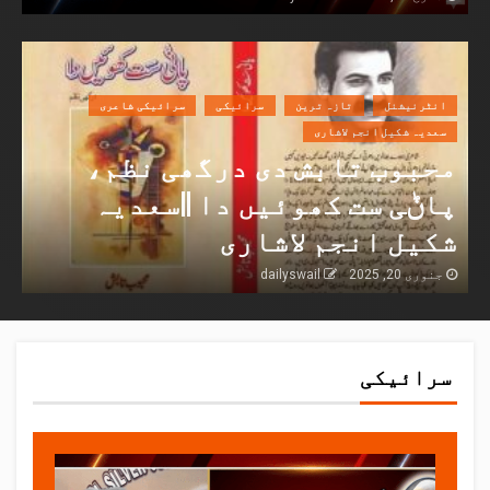
انٹرنیشنل
تازہ ترین
سرائیکی
سرائیکی شاعری
سعدیہ شکیل انجم لاشاری
محبوب تابش دی درگھی نظم،
پاݨی ست کھوئیں دا ||سعدیہ
شکیل انجم لاشاری
جنوری 20, 2025
dailyswail
سرائیکی