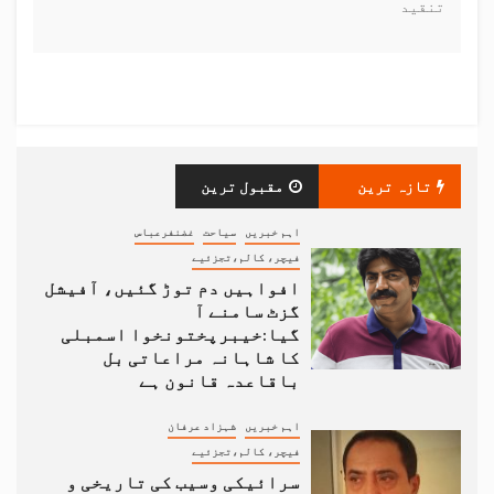
تنقید
تازہ ترین
مقبول ترین
اہم خبریں
سیاحت
غضنفرعباس
فیچر، کالم،تجزئیے
افواہیں دم توڑ گئیں، آفیشل
گزٹ سامنے آ
گیا:خیبرپختونخوا اسمبلی
کا شاہانہ مراعاتی بل
باقاعدہ قانون ہے
اہم خبریں
شہزاد عرفان
فیچر، کالم،تجزئیے
سرائیکی وسیب کی تاریخی و