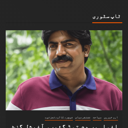
ٹاپ سٹوری
اہم خبریں
سیاحت
غضنفرعباس
فیچر، کالم،تجزئیے
افواہیں دم توڑ گئیں، آفیشل گزٹ