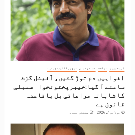
اہم خبریں
سیاحت
غضنفرعباس
فیچر، کالم،تجزئیے
افواہیں دم توڑ گئیں، آفیشل گزٹ
سامنے آ گیا:خیبرپختونخوا اسمبلی
کا شاہانہ مراعاتی بل باقاعدہ
قانون ہے
جولائی 7, 2026
غضنفر عباس