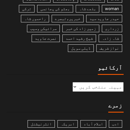
woman
بلھے شاہ
بھٹو کی پھانسی
ترکی
حیدر جاوید سید
خبریں،تبصرے
راحموں شاہ
زرداری
زمیں زاد کی خبر
سرائیکی وسیب
شاہ زادہ
شیخ رشید احمد
نصرت جاوید
نواز شریف
ڈیلی سویل
آرکائیو
زمرے
ادب
اسلام آباد
امریکہ
انٹرنیشنل