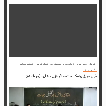
اشولال
ڈیلی سویل
ڈیلی سویل بیٹھک
سرائیکی شاعری
غضنفرعباس
ملٹی میڈیا
ڈیلی سویل ٻیٹھک: سندھ ساگر نال ہمیشاں.. ݙوجھادرشن