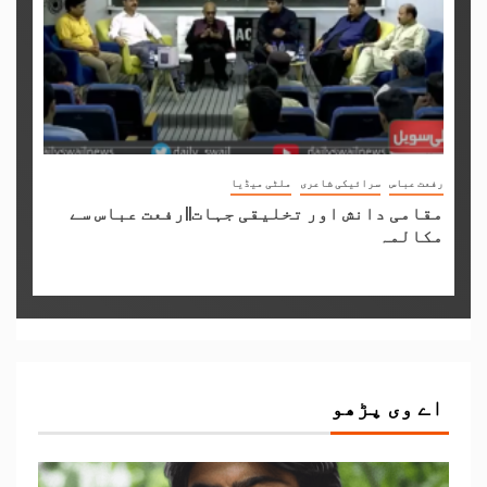
رفعت عباس
سرائیکی شاعری
ملٹی میڈیا
مقامی دانش اور تخلیقی جہات||رفعت عباس سے
مکالمہ
اے وی پڑھو