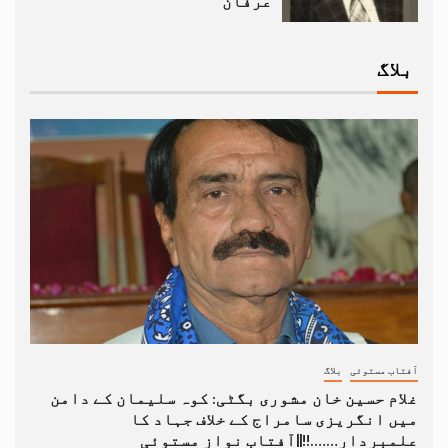
عرفان
بلاگ
آفتاب مستوئی
بلاگ
غلام حسین خان مشوری بگٹی: کوہ سلیمان کے دامن
میں انگریزی سامراج کے خلاف جہاد کا
علمبردار…….!!||آفتاب نواز مستوئی