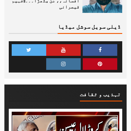
افسانہ،، مَن مِٹھڑا۔۔۔||فہیم
قیصرانی
ڈیلی سویل سوشل میڈیا
تہذیب و ثقافت