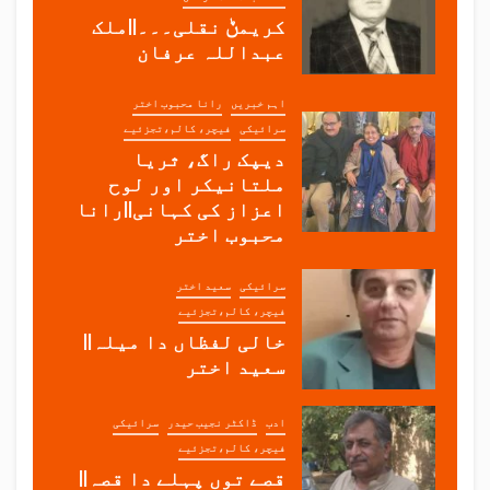
کریمݨ نقلی۔۔۔||ملک
عبداللہ عرفان
اہم خبریں
رانا محبوب اختر
سرائیکی
فیچر، کالم،تجزئیے
دیپک راگ، ثریا
ملتانیکر اور لوح
اعزاز کی کہانی||رانا
محبوب اختر
سرائیکی
سعید اختر
فیچر، کالم،تجزئیے
خالی لفظاں دا میلہ||
سعید اختر
ادب
ڈاکٹر نجیب حیدر
سرائیکی
فیچر، کالم،تجزئیے
قصے توں پہلے دا قصہ||