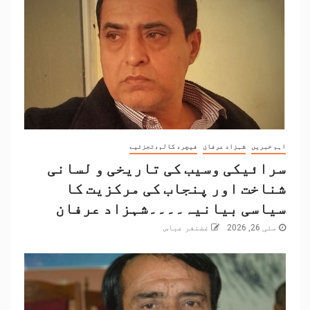
اہم خبریں
شہزاد عرفان
فیچر، کالم،تجزئیے
سرائیکی وسیب کی تاریخی و لسانی
شناخت اور پنجاب کی مرکزیت کا
سیاسی بیانیہ۔۔۔۔شہزاد عرفان
مئی 26, 2026
غضنفر عباس