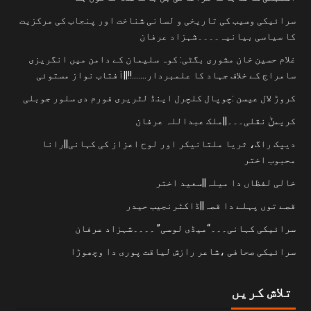
سرائیکی وسیب کی تاریخی و لسانی شناخت اور پنجاب کی مرکزیت
کا سیاسی بیانیہ۔۔۔۔شہزاد عرفان
غلام حسین خان مشوری بگٹی: کوہ سلیمان کے دامن میں انگریزی
سامراج کے خلاف جہاد کا علمبردار…….!!||آفتاب نواز مستوئی
کروڑ لال عیسن :چوپال کلچرل اینڈ لٹریری فورم دی سلور جوبلی
کریمݨ نقلی۔۔۔||ملک عبداللہ عرفان
دیپک راگ، ثریا ملتانیکر اور لوح اعزاز کی کہانی||رانا
محبوب اختر
خالی لفظاں دا میلہ||سعید اختر
قصے توں پہلے دا قصہ||ڈاکٹرنجیب حیدر
سرائیکی کہانی۔۔۔“میڈی لوسی” ۔۔۔۔شہزاد عرفان
سرائیکی صحافی ،شاعر رازش لیاقت پوری دا وچھوڑا
تلاش کریں