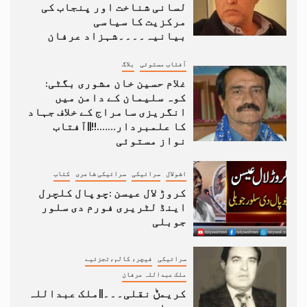
لسانی شناخت اور پنجاب کی
مرکزیت کا سیاسی
بیانیہ۔۔۔۔شہزاد عرفان
آفتاب مستوئی
بلاگ
غلام حسین خان مشوری بگٹی:
کوہ سلیمان کے دامن میں
انگریزی سامراج کے خلاف جہاد
کا علمبردار…….!!||آفتاب
نواز مستوئی
اشولال
سرائیکی
سرائیکی شاعری
کتاب
کروڑ لال عیسن :چوپال کلچرل
اینڈ لٹریری فورم دی سلور
جوبلی
سرائیکی
فیچر، کالم،تجزئیے
ملک عبداللہ عرفان
کریمݨ نقلی۔۔۔||ملک عبداللہ