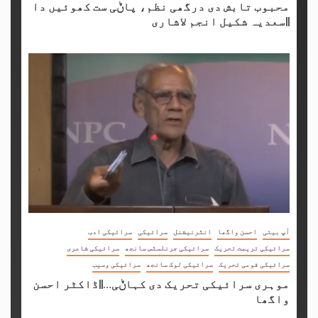
محبوب تابش دی درگھی نظم، پاݨی ست کھوئیں دا
||سعدیہ شکیل انجم لاشاری
آپ بیتی
احسن واگھا
انٹرنیشنل
سرائیکی
سرائیکی ادب
سرائیکی تریمت تحریک
سرائیکی جرنلسٹس سانجھ
سرائیکی شاعری
سرائیکی قومی تحریک
سرائیکی لوک سانجھ
سرائیکی وسیب
موہری سرائیکی تحریک دی کہاݨی…||ڈاکٹر احسن
واگھا