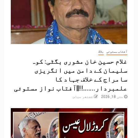
آفتاب مستوئی
بلاگ
غلام حسین خان مشوری بگٹی: کوہ
سلیمان کے دامن میں انگریزی
سامراج کے خلاف جہاد کا
علمبردار…….!!||آفتاب نواز مستوئی
مئی 18, 2026
غضنفر عباس