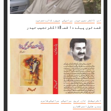
ادب
ڈاکٹر نجیب حیدر
سرائیکی
فیچر، کالم،تجزئیے
قصے توں پہلے دا قصہ||ڈاکٹرنجیب حیدر
انٹرنیشنل
تازہ ترین
سرائیکی
سرائیکی شاعری
سعدیہ شکیل انجم لاشاری