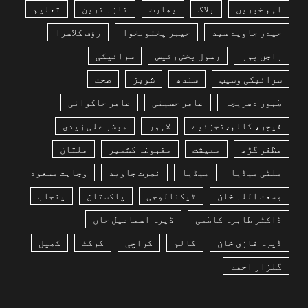
اہم خبریں
بلاگ
بھارت
تازہ ترین
تعلیم
حیدر جاوید سید
خیبر پختونخوا
رؤف کلاسرا
راجن پور
رسول بخش رئیس
سرائیکی
سرائیکی وسیب
سندھ
شوبز
صحت
ظہور دھریجہ
عامر حسینی
عامر خاکوانی
فیچر، کالم،تجزئیے
لاہور
مبشر علی زیدی
مظفر گڑھ
معیشت
مقبوضہ کشمیر
ملتان
ملٹی میڈیا
میڈیا
نصرت جاوید
وجاہت مسعود
وسعت اللہ خان
ٹیکنالوجی
پاکستان
پنجاب
ڈاکٹر طاہرہ کاظمی
ڈیرہ اسماعیل خان
ڈیرہ غازی خان
کالم
کراچی
کرکٹ
کھیل
گلزار احمد