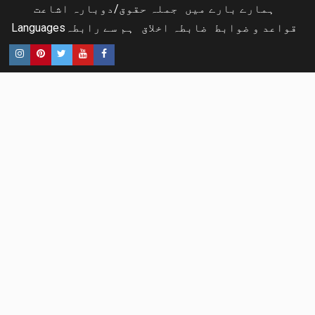
ہمارے بارے میں
جملہ حقوق/دوبارہ اشاعت
قواعد و ضوابط
ضابطہ اخلاق
ہم سے رابطہ
Languages