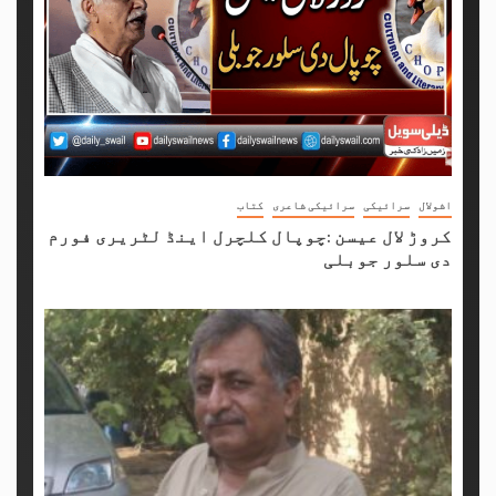
اشولال
سرائیکی
سرائیکی شاعری
کتاب
کروڑ لال عیسن :چوپال کلچرل اینڈ لٹریری فورم
دی سلور جوبلی