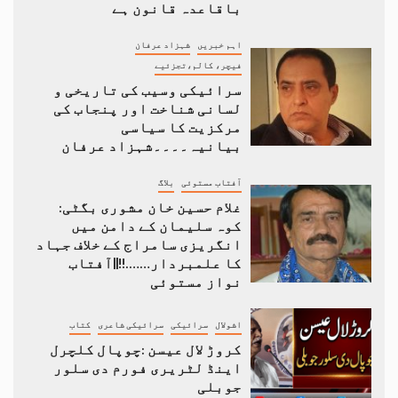
باقاعدہ قانون ہے
اہم خبریں
شہزاد عرفان
فیچر، کالم،تجزئیے
سرائیکی وسیب کی تاریخی و
لسانی شناخت اور پنجاب کی
مرکزیت کا سیاسی
بیانیہ۔۔۔۔شہزاد عرفان
آفتاب مستوئی
بلاگ
غلام حسین خان مشوری بگٹی:
کوہ سلیمان کے دامن میں
انگریزی سامراج کے خلاف جہاد
کا علمبردار…….!!||آفتاب
نواز مستوئی
اشولال
سرائیکی
سرائیکی شاعری
کتاب
کروڑ لال عیسن :چوپال کلچرل
اینڈ لٹریری فورم دی سلور
جوبلی