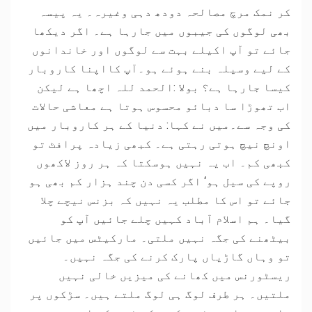
کر نمک مرچ مصالحہ دودھ دہی وغیرہ۔ یہ پیسہ
بھی لوگوں کی جیبوں میں جارہا ہے۔ اگر دیکھا
جائے تو آپ اکیلے بہت سے لوگوں اور خاندانوں
کے لیے وسیلہ بنے ہوئے ہو۔آپ کااپنا کاروبار
کیسا جارہا ہے؟ بولا :الحمد للہ اچھا ہے لیکن
اب تھوڑا سا دبائو محسوس ہوتا ہے معاشی حالات
کی وجہ سے۔میں نے کہا: دنیا کے ہر کاروبار میں
اونچ نیچ ہوتی رہتی ہے۔ کبھی زیادہ پرافٹ تو
کبھی کم۔ اب یہ نہیں ہوسکتا کہ ہر روز لاکھوں
روپے کی سیل ہو‘ اگر کسی دن چند ہزار کم بھی ہو
جائے تو اس کا مطلب یہ نہیں کہ بزنس نیچے چلا
گیا۔ ہم اسلام آباد کہیں چلے جائیں آپ کو
بیٹھنے کی جگہ نہیں ملتی۔ مارکیٹس میں جائیں
تو وہاں گاڑیاں پارک کرنے کی جگہ نہیں۔
ریسٹورنس میں کھانے کی میزیں خالی نہیں
ملتیں۔ ہر طرف لوگ ہی لوگ ملتے ہیں۔ سڑکوں پر