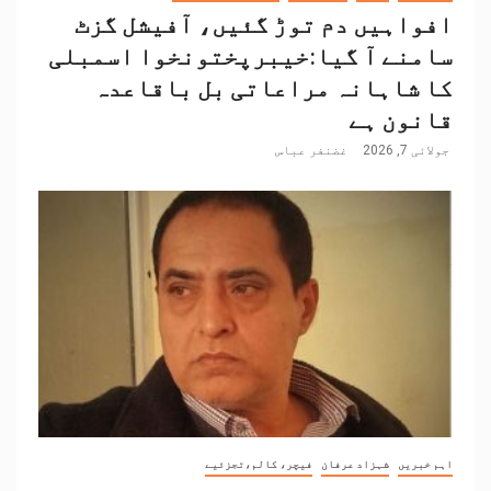
افواہیں دم توڑ گئیں، آفیشل گزٹ
سامنے آ گیا:خیبرپختونخوا اسمبلی
کا شاہانہ مراعاتی بل باقاعدہ
قانون ہے
جولائی 7, 2026
غضنفر عباس
اہم خبریں
شہزاد عرفان
فیچر، کالم،تجزئیے