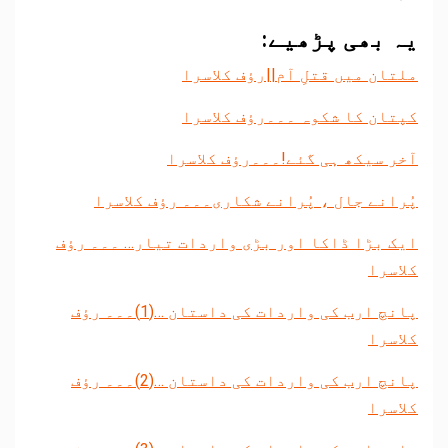
یہ بھی پڑھیے:
ملتان میں قتلِ آم||رؤف کلاسرا
کپتان کا شکوہ ۔۔۔رؤف کلاسرا
آخر سیکھ ہی گئے!۔۔۔رؤف کلاسرا
پُرانے جال ، پُرانے شکاری۔۔۔ رؤف کلاسرا
ایک بڑا ڈاکا اور بڑی واردات تیار… ۔۔۔ رؤف
کلاسرا
پانچ ارب کی واردات کی داستان …(1)۔۔۔ رؤف
کلاسرا
پانچ ارب کی واردات کی داستان …(2)۔۔۔ رؤف
کلاسرا