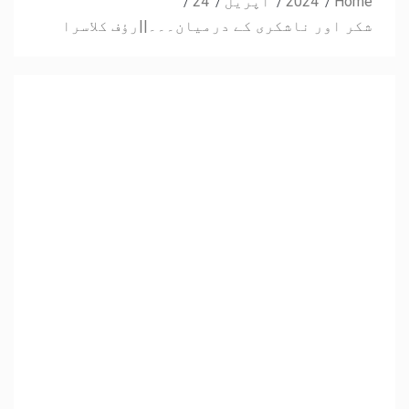
Home
2024
اپریل
24
شکر اور ناشکری کے درمیان۔۔۔||رؤف کلاسرا