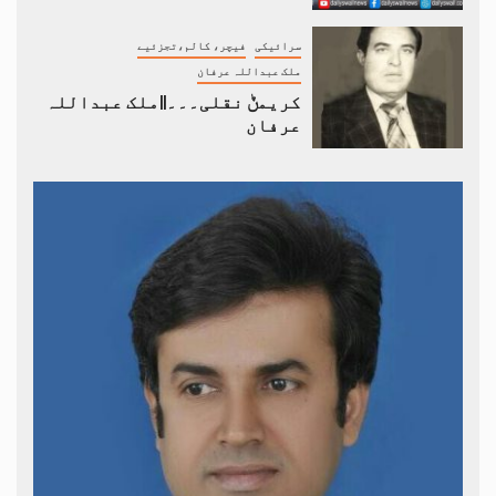
سرائیکی
فیچر، کالم،تجزئیے
ملک عبداللہ عرفان
کریمݨ نقلی۔۔۔||ملک عبداللہ
عرفان