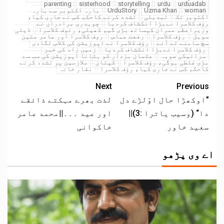
parenting
sisterhood
storytelling
urdu
urduadab
woman
Uzma Khan
UrduStory
بارہ اکتوبر سے بارہ
اکتوبر تک
تبدیلی
تشدد کرنے کاحکم کس نے جاری کیا،
رؤف کلاسرا نےبڑا انکشاف کردیا
چوہدری برادران نے
وزیراعظم عمران کیساتھ بڑی گیم کھیلی، رئوف کلاسرا
ڈیلی
سویل
رؤف کلاسرا
رفعت عباس
روف کلاسرا اور عامر متین
سچ سامنے لے آئے
رؤف کلاسرا نے اپوزیشن کی کلاس لگادی
رؤف کلاسرا نےبڑا انکشاف کردیا
زمیں زاد کی خبر
سرائیکی صوبہ
عثمان بزدار کو ہٹانا اپوزیشن کی سب سے
بڑی غلطی ہوگی، رؤف کلاسرا
کپتان
ملازمین پر تشدد کرنے
کاحکم کس نے جاری کیا، رؤف کلاسرا
نقار خانہ
Next
Previous
”اوکھڑا حال اوّلڑے دل
لذت بھرے مہکتے ذائقے
دا“ (وسیب یاترا :3)||
اور عید ۔۔۔||محمد عامر
سعید خاور
خاکوانی
اے وی پڑھو