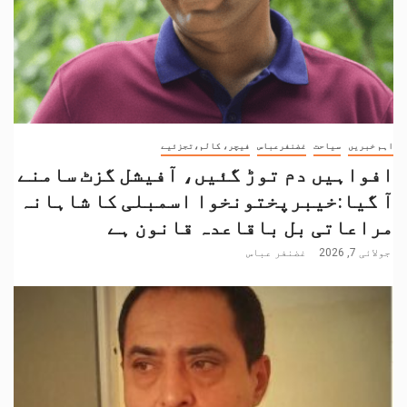
اہم خبریں
سیاحت
غضنفرعباس
فیچر، کالم،تجزئیے
افواہیں دم توڑ گئیں، آفیشل گزٹ سامنے
آ گیا:خیبرپختونخوا اسمبلی کا شاہانہ
مراعاتی بل باقاعدہ قانون ہے
جولائی 7, 2026
غضنفر عباس