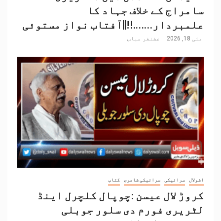
سامراج کے خلاف جہاد کا
علمبردار…….!!||آفتاب نواز مستوئی
مئی 18, 2026
غضنفر عباس
اشولال
سرائیکی
سرائیکی شاعری
کتاب
کروڑ لال عیسن :چوپال کلچرل اینڈ
لٹریری فورم دی سلور جوبلی