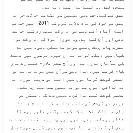
سمجھ لیں وہ لمبا مال کما رہا ہے۔
میں نے کہا: جب بھی تمہیں کو لگے کہ حالات خراب
ہیں تو خود کو یاد دلایا کرو کہ 2011ء میں جب تم
اسلام آباد آئے تھے تو اس وقت تمہاری کیا حالت
تھی اور آج کیا ہے۔وہ فورا ًبولا کہ اُس وقت تو
میرے پاس پھٹ پھٹی موٹر سائیکل تھی۔ میں نے
کہا: یہی دیکھ لو تم نے ان تیرہ برسوں میں محنت
کی ہے‘ جان ماری ہے اور آج ستر ملازم تمہارے ہاں
کام کرتے ہیں۔ خدا بھی قرآن میں فرماتا ہے جو
جتنی کوشش کرتا ہوں میں اتنا ہی دیتا ہوں۔ اب
یہ خدائی اصول ہے جو ہم نہیں سمجھنا چاہتے۔
بغیر کوشش کیے خدا کچھ نہیں دے گا۔ ممکن ہی
نہیں جو کوشش کرے اسے خدا اس کا انعام نہ دے۔
ہاں یہ الگ بات ہے کہ کچھ لوگ حرص اور ہوس کا
شکار ہوجاتے ہیں۔ جوں جوں وہ پیسہ کماتے جاتے
ہیں ان کے اندر ایک حرص اور غیریقینی صورتحال