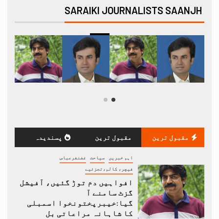
SARAIKI JOURNALISTS SAANJH
مقبول ترین
مقبول ترین
پسندیدہ
اہم خبریں
سیاحت
غضنفرعباس
فیچر، کالم،تجزئیے
افواہیں دم توڑ گئیں، آفیشل
گزٹ سامنے آ
گیا:خیبرپختونخوا اسمبلی
کا شاہانہ مراعاتی بل