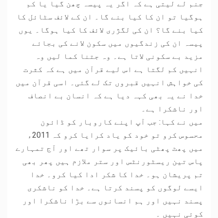
جنم لے لیتی ہے کہ اگر یہ پیسہ چھن گیا یا کم
ہوگیا تو ان کا کیا بنے گا۔ ان کے لائف سٹائل کا
کیا بنے گا؟ ان کی لگژری لائف کا کیا ہوگا۔ یوں
پیسہ ان کی زندگیوں میں سکون لانے کی بجائے
مزید بے سکونی لاتا ہے۔ وہ جتنا کما لیں وہ
انہیں کم لگتا ہے اس لیے قرآن میں ہے کہ کثرت
کی خواہش انہیں قبروں تک لے گئی۔ اسی قرآن میں
خدا نے یہ بھی کہہ دیا ہے کہ انسان بے انصاف
اور ناشکرا ہے۔
میں نے کہا: جب آپ اپنے کاروبار کو ڈائون
محسوس کرو تو خود کو یاد کرایا کرو کہ 2011ء
میں پھٹ پھٹی بائیک پر سوار تھے اور آج تمہارے
پاس تین ریسٹورنٹس اور ستر ملازم ہیں پھر بھی
تم پریشان ہو۔ خدا کا شکر ادا کیا کرو۔ خدا
ایسے لوگوں کو پسند کرتا ہے۔ خدا کو ناشکری
پسند نہیں اور ہم انسانوں سے بڑا ناشکرا اور
کوئی نہیں ۔