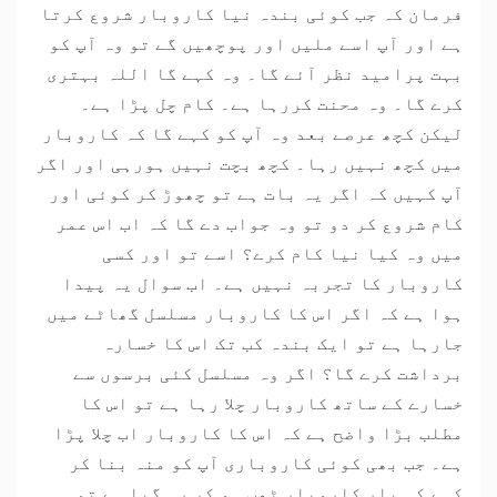
فرمان کہ جب کوئی بندہ نیا کاروبار شروع کرتا
ہے اور آپ اسے ملیں اور پوچھیں گے تو وہ آپ کو
بہت پرامید نظر آئے گا۔ وہ کہے گا اللہ بہتری
کرے گا۔ وہ محنت کررہا ہے۔ کام چل پڑا ہے۔
لیکن کچھ عرصے بعد وہ آپ کو کہے گا کہ کاروبار
میں کچھ نہیں رہا۔ کچھ بچت نہیں ہورہی اور اگر
آپ کہیں کہ اگر یہ بات ہے تو چھوڑ کر کوئی اور
کام شروع کر دو تو وہ جواب دے گا کہ اب اس عمر
میں وہ کیا نیا کام کرے؟ اسے تو اور کسی
کاروبار کا تجربہ نہیں ہے۔ اب سوال یہ پیدا
ہوا ہے کہ اگر اس کا کاروبار مسلسل گھاٹے میں
جارہا ہے تو ایک بندہ کب تک اس کا خسارہ
برداشت کرے گا؟ اگر وہ مسلسل کئی برسوں سے
خسارے کے ساتھ کاروبار چلا رہا ہے تو اس کا
مطلب بڑا واضح ہے کہ اس کا کاروبار اب چلا پڑا
ہے۔ جب بھی کوئی کاروباری آپ کو منہ بنا کر
کہے کہ یار کاروبار ٹھپ ہو کر رہ گیا ہے تو