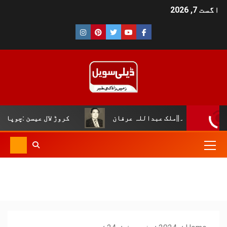
اگست 7, 2026
|ملک عبداللہ عرفان
کروڑ لال عیسن :چوپال کلچرل اینڈ لٹ