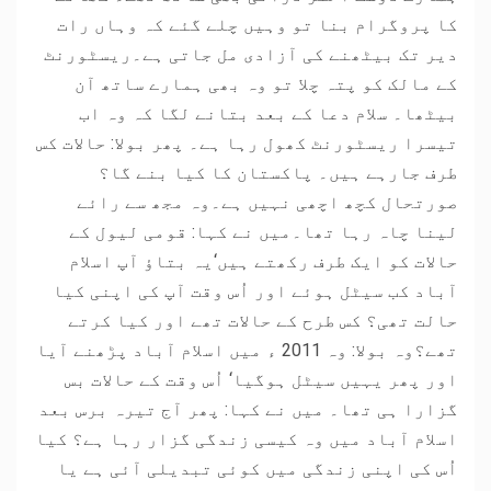
کا پروگرام بنا تو وہیں چلے گئے کہ وہاں رات
دیر تک بیٹھنے کی آزادی مل جاتی ہے۔ریسٹورنٹ
کے مالک کو پتہ چلا تو وہ بھی ہمارے ساتھ آن
بیٹھا۔ سلام دعا کے بعد بتانے لگا کہ وہ اب
تیسرا ریسٹورنٹ کھول رہا ہے۔ پھر بولا: حالات کس
طرف جارہے ہیں۔ پاکستان کا کیا بنے گا؟
صورتحال کچھ اچھی نہیں ہے۔وہ مجھ سے رائے
لینا چاہ رہا تھا۔میں نے کہا: قومی لیول کے
حالات کو ایک طرف رکھتے ہیں‘یہ بتاؤ آپ اسلام
آباد کب سیٹل ہوئے اور اُس وقت آپ کی اپنی کیا
حالت تھی؟ کس طرح کے حالات تھے اور کیا کرتے
تھے؟وہ بولا: وہ 2011 ء میں اسلام آباد پڑھنے آیا
اور پھر یہیں سیٹل ہوگیا‘ اُس وقت کے حالات بس
گزارا ہی تھا۔ میں نے کہا: پھر آج تیرہ برس بعد
اسلام آباد میں وہ کیسی زندگی گزار رہا ہے؟ کیا
اُس کی اپنی زندگی میں کوئی تبدیلی آئی ہے یا