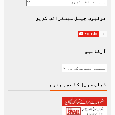
یوٹیوب چینل سبسکرائب کریں
آرکائیو
ڈیلی سویل کا حصہ بنیں