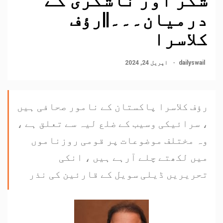
درمیان۔۔۔||رؤف
کلاسرا
dailyswail
اپریل 24, 2024
رؤف کلاسرا پاکستان کے نامور صحافی ہیں
، سرائیکی وسیب کے ضلع لیہ سے تعلق ہے ،
وہ مختلف موضوعات پر قومی روزناموں
میں لکھتے چلے آرہے ہیں ، انکی
تحریریں ڈیلی سویل کے قارئین کی نذر