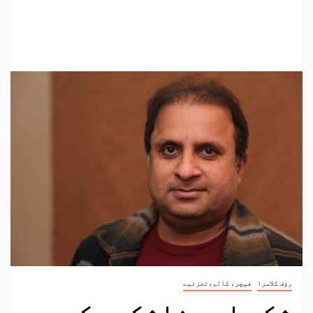
رؤف کلاسرا
فیچر، کالم،تجزئیے
شکر اور ناشکری کے