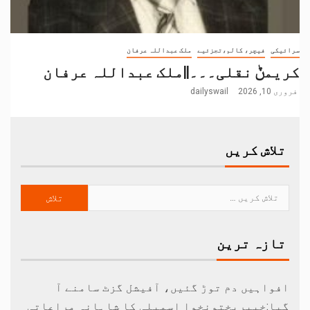
سرائیکی
فیچر، کالم،تجزئیے
ملک عبداللہ عرفان
کریمݨ نقلی۔۔۔||ملک عبداللہ عرفان
فروری 10, 2026
dailyswail
تلاش کریں
تازہ ترین
افواہیں دم توڑ گئیں، آفیشل گزٹ سامنے آ
گیا:خیبرپختونخوا اسمبلی کا شاہانہ مراعاتی