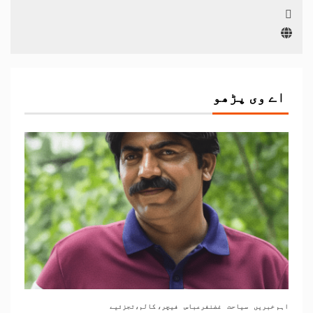
اے وی پڑھو
اہم خبریں
سیاحت
غضنفرعباس
فیچر، کالم،تجزئیے