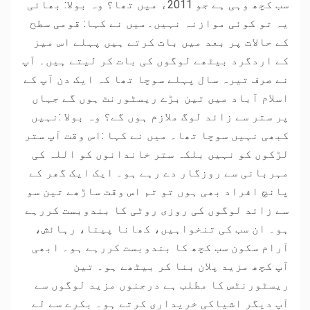
سب کچھ وہی ہے جو 2011ء میں تھا؟ وہ بولا: بھائی
یہ تو کوئی موازنہ نہیں۔میں نے کہا: قومی سطح
کے حالات پر بعد میں بات کرتے ہیں پہلے اس میز
کے اردگرد بیٹھے لوگوں کی بات کر لیتے ہیں۔ آپ
نے صرف تیرہ سال پہلے سوچا تھا کہ ایک دن آپ کے
اسلام آباد میں تین بڑے ریسٹورنٹ ہوں گے جہاں
پر ستر سے زائد لوگ ملازم ہوں گے؟ وہ بولا :نہیں
کبھی نہیں سوچا تھا۔ میں نے کہا :اس وقت آپ ستر
لڑکوں کو نہیں بلکہ ستر خاندانوں کو اللہ کی
مہربانی سے روزگار دے رہے ہو۔ ایک ایک گھر کے
پانچ افراد بھی ہوں تو تم اس وقت ساڑھے تین سو
سے زائد لوگوں کی روزی روٹی کا بندوبست کررہے
ہو۔ ان سب کی تنخواہیں، کھانا پینا، رہائش،
آرام سکون سب کچھ کا بندوبست کررہے ہو۔ ابھی
آپ کچھ مزید پلان بنا کر بیٹھے ہو۔ تین
ریسٹورنٹس کا مطلب ہے درجنوں مزید لوگوں سے
آپ دیگر اشیاکی خریداری کرتے ہو۔ بکرے سے لے