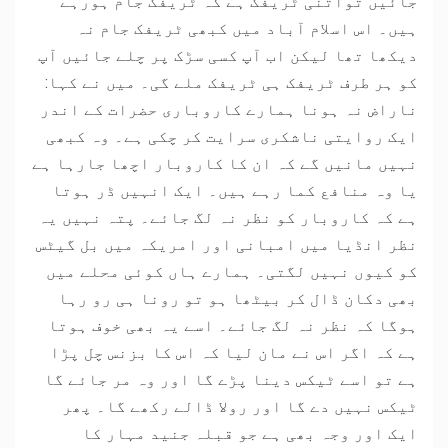
جائیں تواتنی ٹریفک ہے کہ ٹریفک جام ہورہے
ہیں۔ اس اسلام آباد میں کبھی ٹریفک جام نہ
دیکھا تھا لیکن اب آپ کسی سڑک پر چلے جائیں آپ
کو ہر طرف ٹریفک ہی ٹریفک ملے گی۔ میں نے کہا:
ناراض نہ ہونا ہمارے کاروباری حضرات کے اندر
ایک روایتی ناشکری سرایت کر چکی ہے۔ وہ کبھی
نہیں مانیں گے کہ ان کا کاروبار اچھا جارہا ہے
یا وہ منافع کما رہے ہیں۔ ایک انہیں ڈر ہوتا
ہے کہ کاروبار کو نظر نہ لگ جائے۔ پتہ نہیں یہ
نظر انڈیا میں امبانی اور امریکہ میں بل گیٹس
کو کیوں نہیں لگتی۔ ہمارے ہاں کوئی محلے میں
بھی دکان ڈال کر بیٹھا ہو تو رونا ہی رو رہا
ہوگا کہ نظر نہ لگ جائے۔ اسے یہ بھی خوف ہوتا
ہے کہ اگر اس نے مان لیا کہ اس کا بزنس چل پڑا
ہے تو اسے ٹیکس دینا پڑے گا اور وہ مر جائے گا
ٹیکس نہیں دے گا اور رولا ڈالے رکھے گا۔ پھر
ایک اور وجہ بھی ہے جو قبلہ جنید مہار کا