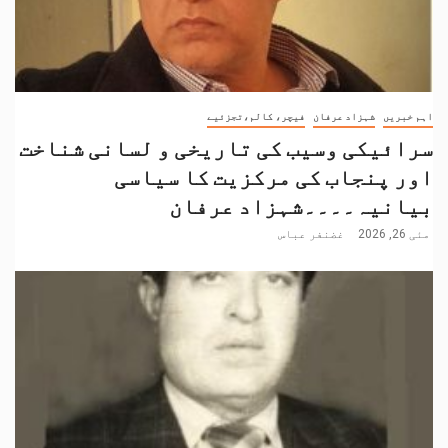
اہم خبریں
شہزاد عرفان
فیچر، کالم،تجزئیے
سرائیکی وسیب کی تاریخی و لسانی شناخت
اور پنجاب کی مرکزیت کا سیاسی
بیانیہ۔۔۔۔شہزاد عرفان
مئی 26, 2026
غضنفر عباس