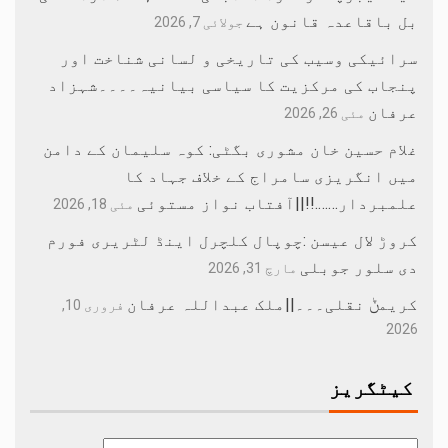
بل باقاعدہ قانون ہے
جولائی 7, 2026
سرائیکی وسیب کی تاریخی و لسانی شناخت اور
پنجاب کی مرکزیت کا سیاسی بیانیہ۔۔۔۔شہزاد
عرفان
مئی 26, 2026
غلام حسین خان مشوری بگٹی: کوہ سلیمان کے دامن
میں انگریزی سامراج کے خلاف جہاد کا
علمبردار…….!!||آفتاب نواز مستوئی
مئی 18, 2026
کروڑ لال عیسن :چوپال کلچرل اینڈ لٹریری فورم
دی سلور جوبلی
مارچ 31, 2026
کریمݨ نقلی۔۔۔||ملک عبداللہ عرفان
فروری 10,
2026
کیٹگریز