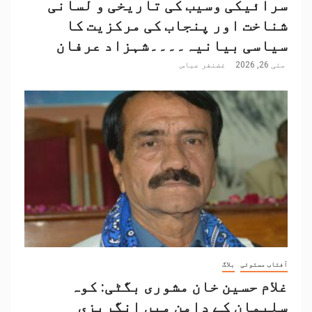
سرائیکی وسیب کی تاریخی و لسانی
شناخت اور پنجاب کی مرکزیت کا
سیاسی بیانیہ۔۔۔۔شہزاد عرفان
مئی 26, 2026
غضنفر عباس
آفتاب مستوئی
بلاگ
غلام حسین خان مشوری بگٹی: کوہ
سلیمان کے دامن میں انگریزی