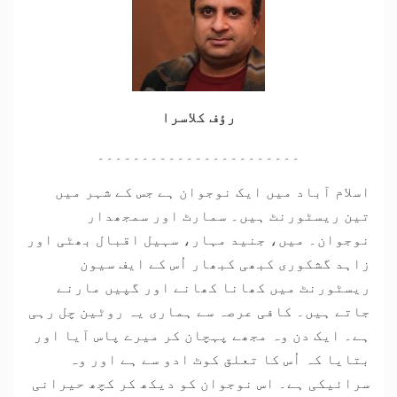
رؤف کلاسرا
۔۔۔۔۔۔۔۔۔۔۔۔۔۔۔۔۔۔۔۔۔۔۔
اسلام آباد میں ایک نوجوان ہے جس کے شہر میں
تین ریسٹورنٹ ہیں۔ سمارٹ اور سمجھدار
نوجوان۔ میں، جنید مہار، سہیل اقبال بھٹی اور
زاہد گشکوری کبھی کبھار اُس کے ایف سیون
ریسٹورنٹ میں کھانا کھانے اور گپیں مارنے
جاتے ہیں۔ کافی عرصہ سے ہماری یہ روٹین چل رہی
ہے۔ ایک دن وہ مجھے پہچان کر میرے پاس آیا اور
بتایا کہ اُس کا تعلق کوٹ ادو سے ہے اور وہ
سرائیکی ہے۔ اس نوجوان کو دیکھ کر کچھ حیرانی