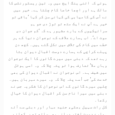
ہوئی کہ اتنی ینگ ایج میں وہ تین ریسٹورنٹس کا
مالک ہے اور اچھا خاصا کام چلتا ہے۔ خیر میں
نے اُس کی کامیابی کی کہانی سن کر کہا ‘باقی تو
خیر ہے آپ نے ایک متھ تو توڑ دی جو ہم
سرائیکیوں کے بارے مشہور ہے کہ ‘کم جوان دی
موت اے‘۔ اب ہمارے علاقے کے نوجوان دنیا کے ہر
خطے میں کام کی تلاش میں نکل گئے ہیں۔ کچھ دن
پہلے کراچی کے ہمارے دوست اقبال دیوان بتا
رہے تھے کہ دبئی میں میرے گائوں کا ایک نوجوان
وہاں ملا‘ تعارف ہوا تو پتہ چلا کہ وہ اسی ہوٹل
میں شیف ہے۔ اس نوجوان نے اقبال دیوان کی بھی
خدمت کی‘ جب اُسے پتہ چلا کہ وہ میرے مہربان ہیں۔
چلیں میرے گائوں کے اس نوجوان کا شکریہ جس نے
دبئی میں میرا نام سن کر اقبال دیوان کا خیال
رکھا۔
کل رات سہیل بھٹی، جنید مہار اور دبئی سے آئے
ہمارے دوست اختر درانی بھی ساتھ تھے۔ کھانے