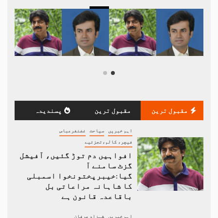
مقبول ترین
مقبول ترین
پسندیدہ
اہم خبریں
سیاحت
غضنفرعباس
فیچر، کالم،تجزئیے
افواہیں دم توڑ گئیں، آفیشل
گزٹ سامنے آ
گیا:خیبرپختونخوا اسمبلی
کا شاہانہ مراعاتی بل
باقاعدہ قانون ہے
اہم خبریں
شہزاد عرفان