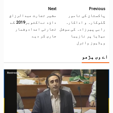
Next
Previous
پاکستان کی نامور
مشیر تجارت عبدالرزاق
گلوکارہ و اداکارہ
داﺅد نےاکتوبر2019 کے
رابی پیرزادہ کی سوشل
تجارتی اعدادوشمار
میڈیا پر نازیبا
جاری کر دیے
ویڈیوز وائرل
اے وی پڑھو