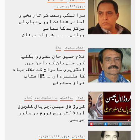
فیچر، کالم،تجزئیے
سرائیکی وسیب کی تاریخی و
لسانی شناخت اور پنجاب کی
مرکزیت کا سیاسی
بیانیہ۔۔۔۔شہزاد عرفان
آفتاب مستوئی
بلاگ
غلام حسین خان مشوری بگٹی:
کوہ سلیمان کے دامن میں
انگریزی سامراج کے خلاف جہاد
کا علمبردار…….!!||آفتاب
نواز مستوئی
اشولال
سرائیکی
سرائیکی شاعری
کتاب
کروڑ لال عیسن :چوپال کلچرل
اینڈ لٹریری فورم دی سلور
جوبلی
سرائیکی
فیچر، کالم،تجزئیے