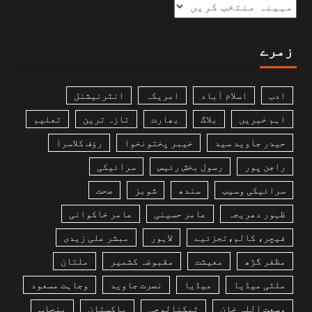
زمرے
ادب
اسلام آباد
امریکہ
انٹرنیشنل
اہم خبریں
بلاگ
بھارت
تازہ ترین
تعلیم
حیدر جاوید سید
خیبر پختونخوا
رؤف کلاسرا
راجن پور
رسول بخش رئیس
سرائیکی
سرائیکی وسیب
سندھ
شوبز
صحت
ظہور دھریجہ
عامر حسینی
عامر خاکوانی
فیچر، کالم،تجزئیے
لاہور
مبشر علی زیدی
مظفر گڑھ
معیشت
مقبوضہ کشمیر
ملتان
ملٹی میڈیا
میڈیا
نصرت جاوید
وجاہت مسعود
وسعت اللہ خان
ٹیکنالوجی
پاکستان
پنجاب