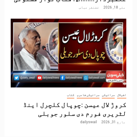
مئی 18, 2026
غضنفر عباس
اشولال
سرائیکی
سرائیکی شاعری
کتاب
کروڑ لال عیسن :چوپال کلچرل اینڈ
لٹریری فورم دی سلور جوبلی
مارچ 31, 2026
dailyswail