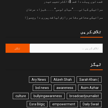
قصے توں پہلے دا قصہ||ڈاکٹرنجیب حیدر
سرائیکی کہانی۔۔۔“میڈی لوسی” ۔۔۔۔شہزاد عرفان
سرائیکی صحافی ،شاعر رازش لیاقت پوری دا وچھوڑا
تلاش کریں
ٹیگز
Ary News
Alizeh Shah
) Sarah Khan
bol news
awareness
Asim Azhar
culture
bullyingawareness
broadcastjournalist
Esra Bilgiç
empowerment
Daily Swail