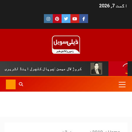
اگست 7, 2026
کروڑ لال عیسن :چوپال کلچرل اینڈ لٹریری فورم دی سلور 