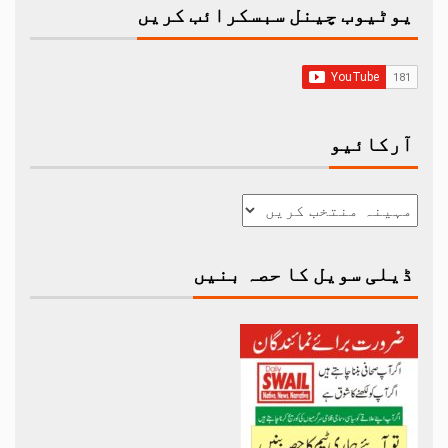
یوٹیوب چینل سبسکرائب کریں
آرکائیو
ڈیلی سویل کا حصہ بنیں