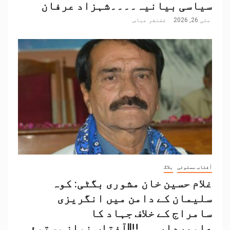
سیاسی بیانیہ۔۔۔۔شہزاد عرفان
مئی 26, 2026
غضنفر عباس
آفتاب مستوئی
بلاگ
غلام حسین خان مشوری بگٹی: کوہ
سلیمان کے دامن میں انگریزی
سامراج کے خلاف جہاد کا
علمبردار…….!!||آفتاب نواز مستوئی