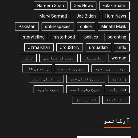
Hareem Shah
Geo News
Falak Shabir
Marvi Sarmad
Joe Biden
Hum News
Pakistan
onlinespaces
online
Minahil Malik
storytelling
sisterhood
politics
parenting
Uzma Khan
UrduStory
urduadab
urdu
woman
بلھے شاہ
بھٹو کی پھانسی
ترکی
حیدر جاوید سید
خبریں،تبصرے
راحموں شاہ
زرداری
زمیں زاد کی خبر
سرائیکی وسیب
شاہ زادہ
شیخ رشید احمد
نصرت جاوید
نواز شریف
ڈیلی سویل
آرکائیو