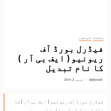
پاکستان
ٹاپ سٹوری
فیڈرل بورڈ آف
ریونیو ( ایف بی آر )
کا نام تبدیل
dailyswail
نومبر 2, 2019
فیڈرل بورڈ آف ریونیو ( ایف بی آر ) کا
نام تبدیل کر کے پاکستان ریونیو