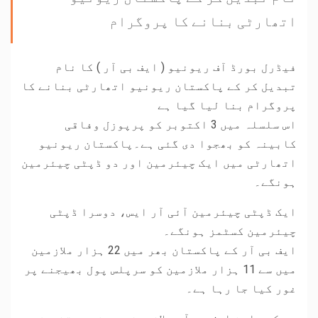
اتھارٹی بنانے کا پروگرام
فیڈرل بورڈ آف ریونیو ( ایف بی آر ) کا نام
تبدیل کر کے پاکستان ریونیو اتھارٹی بنانے کا
پروگرام بنا لیا گیا ہے
اس سلسلہ میں 3 اکتوبر کو پرپوزل وفاقی
کابینہ کو بھجوا دی گئی ہے۔پاکستان ریونیو
اتھارٹی میں ایک چیئرمین اور دو ڈپٹی چیئرمین
ہونگے۔
ایک ڈپٹی چیئرمین آئی آر ایس، دوسرا ڈپٹی
چیئرمین کسٹمز ہونگے۔
ایف بی آر کے پاکستان بھر میں 22 ہزار ملازمین
میں سے 11 ہزار ملازمین کو سرپلس پول بھیجنے پر
غور کیا جا رہا ہے۔