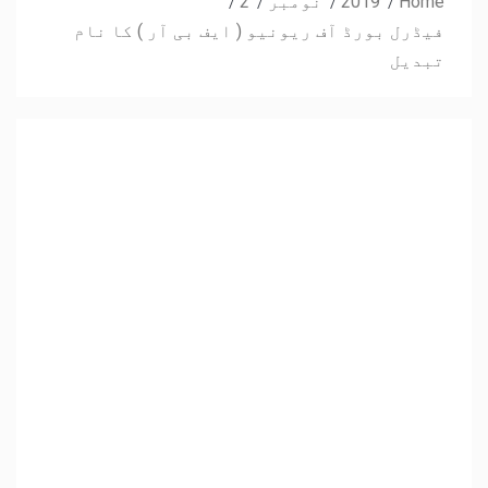
Home
2019
نومبر
2
فیڈرل بورڈ آف ریونیو ( ایف بی آر ) کا نام
تبدیل