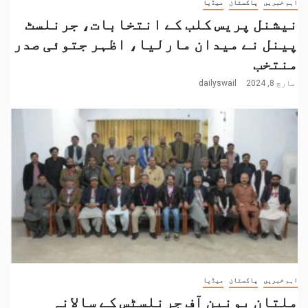
اہم خبریں
پاکستان
میڈیا
نیشنل پریس کلب کے انتخابات، جرنلسٹ
پینل نے میدان مارلیا، اظہر جتوئی صدر
منتخب
مارچ 8, 2024
dailyswail
اہم خبریں
پاکستان
میڈیا
ملتان یونین آف جرنلسٹس کے سالانہ