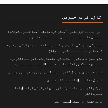
تازہ ترین خبریں
افواہیں دم توڑ گئیں، آفیشل گزٹ سامنے آ گیا:خیبرپختونخوا
اسمبلی کا شاہانہ مراعاتی بل باقاعدہ قانون ہے
سرائیکی وسیب کی تاریخی و لسانی شناخت اور پنجاب کی مرکزیت
کا سیاسی بیانیہ۔۔۔۔شہزاد عرفان
غلام حسین خان مشوری بگٹی: کوہ سلیمان کے دامن میں انگریزی
سامراج کے خلاف جہاد کا علمبردار…….!!||آفتاب نواز مستوئی
کروڑ لال عیسن :چوپال کلچرل اینڈ لٹریری فورم دی سلور جوبلی
کریمݨ نقلی۔۔۔||ملک عبداللہ عرفان
دیپک راگ، ثریا ملتانیکر اور لوح اعزاز کی کہانی||رانا
محبوب اختر
خالی لفظاں دا میلہ||سعید اختر