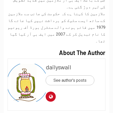
جس کے باعث ایف بی آر ملازمین میں شدید تشویش
کی لہر دوڑ گئی ہے۔
ملازمین کا کہنا ہے کہ حکومت کی جانب سے ملازمین
کے ساتھ ایسے سلوک کو برداشت نہیں کیا جائے گا
1979 میں قائم ہونے والے سنٹرل بورڈ آف ریونیو
کا نام تبدیل کر کے 2007 میں ایف بی آر کیا گیا
تھا۔
About The Author
dailyswail
See author's posts