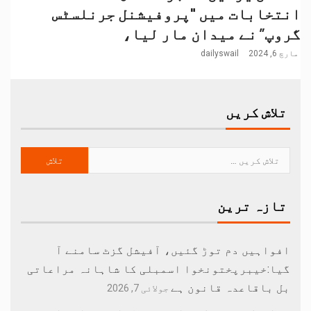
انتخابات میں "پروفیشنل جرنلسٹس
گروپ” نے میدان مار لیا،
مارچ 6, 2024
dailyswail
تلاش کریں
تازہ ترین
افواہیں دم توڑ گئیں، آفیشل گزٹ سامنے آ
گیا:خیبرپختونخوا اسمبلی کا شاہانہ مراعاتی
بل باقاعدہ قانون ہے
جولائی 7, 2026