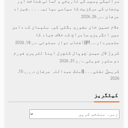
سرائیکی وسیب کی تاریخی و لسانی شناخت اور
پنجاب کی مرکزیت کا سیاسی بیانیہ۔۔۔۔شہزاد
عرفان
مئی 26, 2026
غلام حسین خان مشوری بگٹی: کوہ سلیمان کے دامن
میں انگریزی سامراج کے خلاف جہاد کا
علمبردار…….!!||آفتاب نواز مستوئی
مئی 18, 2026
کروڑ لال عیسن :چوپال کلچرل اینڈ لٹریری فورم
دی سلور جوبلی
مارچ 31, 2026
کریمݨ نقلی۔۔۔||ملک عبداللہ عرفان
فروری 10,
2026
کیٹگریز