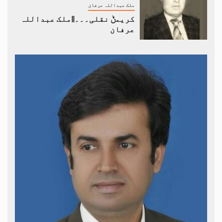
ملک عبداللہ عرفان
کریمݨ نقلی۔۔۔||ملک عبداللہ
عرفان