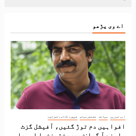
اے وی پڑھو
اہم خبریں
سیاحت
غضنفرعباس
فیچر، کالم،تجزئیے
افواہیں دم توڑ گئیں، آفیشل گزٹ
سامنے آ گیا:خیبرپختونخوا اسمبلی