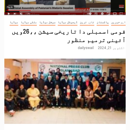
اہم خبریں
پاکستان
تازہ ترین
ڈیجیٹل میڈیا
سوشل میڈیا
ملٹی میڈیا
میڈیا
قومی اسمبلی دا تاریخی سیشن ،،26ویں
آئینی ترمیم منظور
اکتوبر 21, 2024
dailyswail