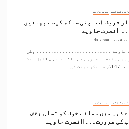
الم،تجزئیے
نصرت جاوید
ز شریف اب اپنی ساکھ کیسے بچائیں
۔ || نصرت جاوید
2
dailyswail
 جاوید ۔۔۔۔۔۔۔۔۔۔۔۔۔۔۔۔۔۔۔۔۔۔۔۔۔۔ وطن
 میں منتخب اداروں کی ساکھ شاذہی قابل رشک
مگر سینٹ کی...
الم،تجزئیے
نصرت جاوید
 ذہن میں سمائے خوف کو تسلّی بخش
 کی ضرورت۔۔۔ || نصرت جاوید