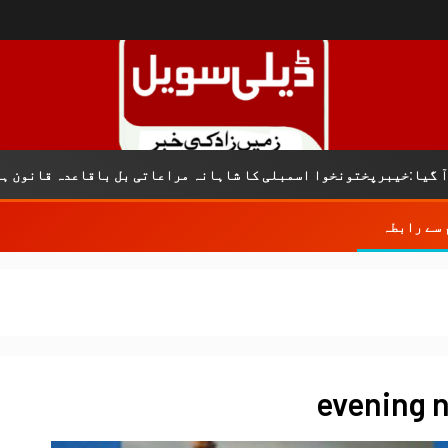
کری
خوا اسمبلی کا شاہانہ مراعاتی بل باقاعدہ قانون ہے
 سے رابطہ
evening 