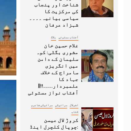
شناخت اور پنجاب
کی مرکزیت کا
سیاسی بیانیہ۔۔۔۔
شہزاد عرفان
آفتاب مستوئی
بلاگ
غلام حسین خان
مشوری بگٹی: کوہ
سلیمان کے دامن
میں انگریزی
سامراج کے خلاف
جہاد کا
علمبردار…….!!||
آفتاب نواز مستوئی
اشولال
سرائیکی
سرائیکی شاعری
کتاب
کروڑ لال عیسن
:چوپال کلچرل اینڈ