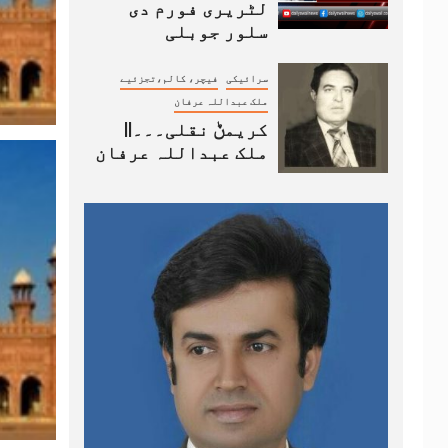
لٹریری فورم دی
سلور جوبلی
سرائیکی
فیچر، کالم،تجزئیے
ملک عبداللہ عرفان
کریمݨ نقلی۔۔۔||
ملک عبداللہ عرفان