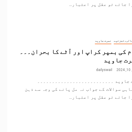
 جائے تو عقل پر اعتبار...
الم،تجزئیے
نصرت جاوید
 کی بمپر کراپ اور آٹے کا بحران۔۔۔
صرت جاوید
2
dailyswail
 جاوید ۔۔۔۔۔۔۔۔۔۔۔۔۔۔۔۔۔۔۔۔۔۔۔۔۔۔
اہی سوالات کے جواب نہ مل پانے کی وجہ سے ذہن
 جائے تو عقل پر اعتبار...