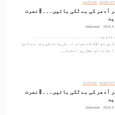
الم،تجزئیے
نصرت جاوید
ر اْدھر کی بے تْکی باتیں۔۔۔ || نصرت
ید
2
dailyswail
 جاوید ۔۔۔۔۔۔۔۔۔۔۔۔۔۔۔۔۔۔۔۔۔۔۔۔۔۔
اہی سوالات کے جواب نہ مل پانے کی وجہ سے ذہن
 جائے تو عقل پر اعتبار...
الم،تجزئیے
نصرت جاوید
ر اْدھر کی بے تْکی باتیں۔۔۔ || نصرت
ید
2
dailyswail