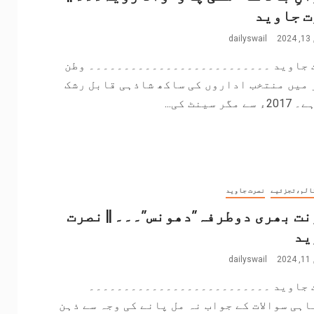
ت جاوید
2
dailyswail
 جاوید ۔۔۔۔۔۔۔۔۔۔۔۔۔۔۔۔۔۔۔۔۔۔۔۔۔۔ وطن
 میں منتخب اداروں کی ساکھ شاذہی قابل رشک
مگر سینٹ کی...
الم،تجزئیے
نصرت جاوید
ت بھری دوطرفہ”دھونس”۔۔۔ || نصرت
ید
2
dailyswail
 جاوید ۔۔۔۔۔۔۔۔۔۔۔۔۔۔۔۔۔۔۔۔۔۔۔۔۔۔
اہی سوالات کے جواب نہ مل پانے کی وجہ سے ذہن