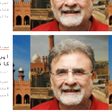
نصرت
شناسو
عالم 
فیچر، ک
اپری
کا ف
اپریل 7, 024
نصرت
لامتن
گھبرا