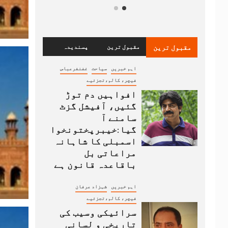
مقبول ترین
مقبول ترین
پسندیدہ
اہم خبریں
سیاحت
غضنفرعباس
فیچر، کالم،تجزئیے
افواہیں دم توڑ
گئیں، آفیشل گزٹ
سامنے آ
گیا:خیبرپختونخوا
اسمبلی کا شاہانہ
مراعاتی بل
باقاعدہ قانون ہے
اہم خبریں
شہزاد عرفان
فیچر، کالم،تجزئیے
سرائیکی وسیب کی
تاریخی و لسانی