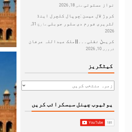
نواز مستوئی
مئی 18, 2026
کروڑ لال عیسن :چوپال کلچرل اینڈ
لٹریری فورم دی سلور جوبلی
مارچ 31,
2026
کریمݨ نقلی۔۔۔||ملک عبداللہ عرفان
فروری 10, 2026
کیٹگریز
یوٹیوب چینل سبسکرائب کریں