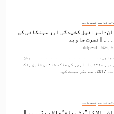
الم،تجزئیے
نصرت جاوید
ان-اسرائیل کشیدگی اور مہنگائی کی
۔۔ || نصرت جاوید
2
dailyswail
 جاوید ۔۔۔۔۔۔۔۔۔۔۔۔۔۔۔۔۔۔۔۔۔۔۔۔۔۔ وطن
 میں منتخب اداروں کی ساکھ شاذہی قابل رشک
مگر سینٹ کی...
الم،تجزئیے
نصرت جاوید
نِ بالا کا "مٹی پاؤ” والا رویّہ۔۔۔ ||