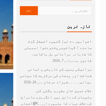
تازہ ترین
افواہیں دم توڑ گئیں، آفیشل گزٹ
سامنے آ گیا:خیبرپختونخوا اسمبلی
کا شاہانہ مراعاتی بل باقاعدہ
قانون ہے
جولائی 7, 2026
سرائیکی وسیب کی تاریخی و لسانی
شناخت اور پنجاب کی مرکزیت کا سیاسی
بیانیہ۔۔۔۔شہزاد عرفان
مئی 26, 2026
غلام حسین خان مشوری بگٹی: کوہ
سلیمان کے دامن میں انگریزی سامراج
کے خلاف جہاد کا علمبردار…….!!||آفتاب