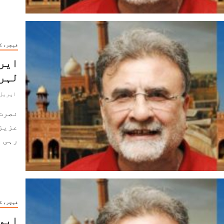
فیچر، ک
ایر
لہر۔
اپریل 19, 024
نصرت
عزیز
رہی ہے۔ 2017ء سے 
فیچر، ک
ایوا