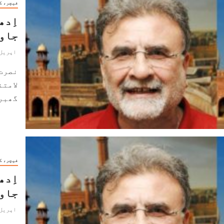
فیچر، ک
اِدھ
جاو
اپریل 9, 024
نصرت
لامتن
گھبرا
فیچر، ک
اِدھ
جاو
اپریل 9, 024