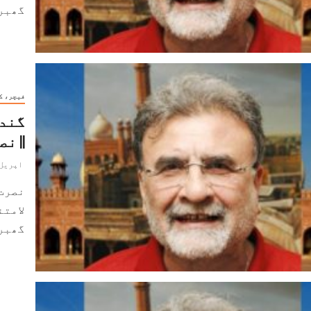
گھبرا
فیچر، ک
گندم
|| ن
اپریل 10, 024
نصرت
لامتن
گھبرا