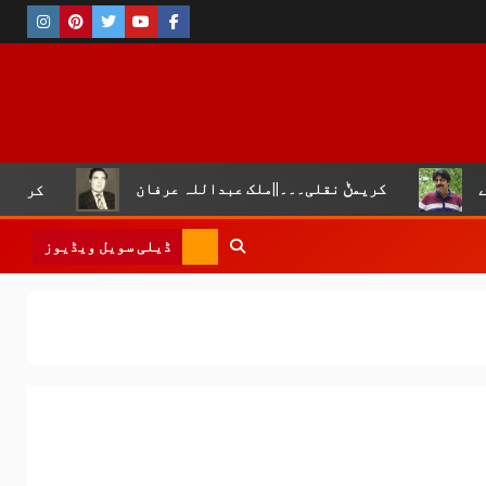
مݨ نقلی۔۔۔||ملک عبداللہ عرفان
کروڑ لال عیسن :چوپال ک
ڈیلی سویل ویڈیوز