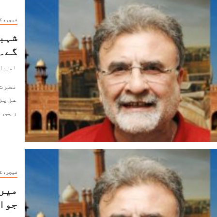
فیچر، ک
شہبا
گے۔۔
اپریل 22, 024
نصرت
عزیز
رہی ہے۔ 2017ء سے 
فیچر، ک
میرے
جواب