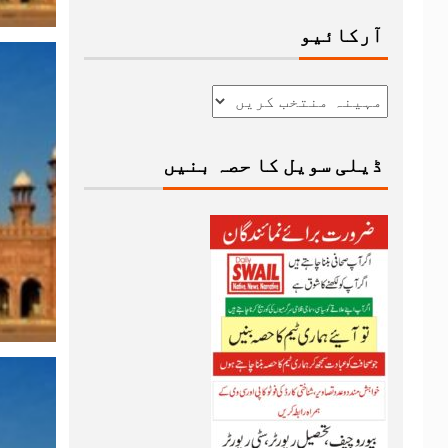
آرکائیو
ڈیلی سویل کا حصہ بنیں