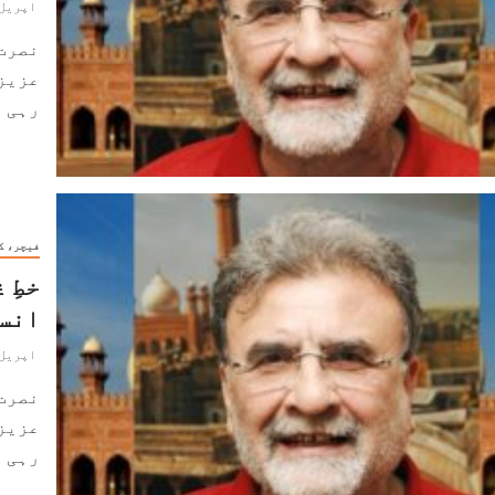
اپریل 21, 024
نصرت
عزیز
رہی ہے۔ 2017ء سے 
فیچر، ک
خطِ 
انسا
اپریل 20, 024
نصرت
عزیز
رہی ہے۔ 2017ء سے 