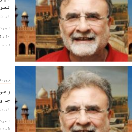
نصر
اپریل 13, 024
نصرت
عزیز
رہی ہے۔ 2017ء سے 
فیچر، ک
رعون
جاو
اپریل 11, 024
نصرت
لامتن