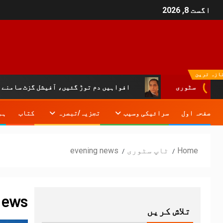
اگست 8, 2026
ازہ ترین
افواہیں دم توڑ گئیں، آفیشل گزٹ سامنے آ گیا:خیبرپختون
سٹوری
صفحہ اول
سرائیکی وسیب
تجزیہ/تبصرہ
کتاب
ہم
Home
ٹاپ سٹوری
evening news
news
تلاش کریں