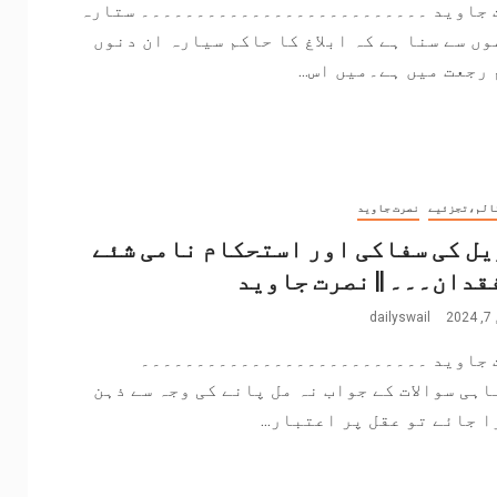
 جاوید ۔۔۔۔۔۔۔۔۔۔۔۔۔۔۔۔۔۔۔۔۔۔۔۔۔۔ ستارہ
ں سے سنا ہے کہ ابلاغ کا حاکم سیارہ ان دنوں
رجعت میں ہے۔میں اس...
الم،تجزئیے
نصرت جاوید
ل کی سفاکی اور استحکام نامی شئے
قدان۔۔۔ || نصرت جاوید
2
dailyswail
 جاوید ۔۔۔۔۔۔۔۔۔۔۔۔۔۔۔۔۔۔۔۔۔۔۔۔۔۔
اہی سوالات کے جواب نہ مل پانے کی وجہ سے ذہن
 جائے تو عقل پر اعتبار...