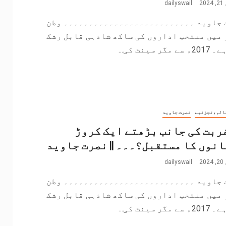
2
dailyswail
 جاوید ۔۔۔۔۔۔۔۔۔۔۔۔۔۔۔۔۔۔۔۔۔۔۔۔۔۔ وطن
 میں منتخب اداروں کی ساکھ شاذہی قابل رشک
مگر سینٹ کی...
الم،تجزئیے
نصرت جاوید
غربت کی جانب بڑھتے ایک کروڑ
نوں کا مستقبل؟۔۔۔ || نصرت جاوید
2
dailyswail
 جاوید ۔۔۔۔۔۔۔۔۔۔۔۔۔۔۔۔۔۔۔۔۔۔۔۔۔۔ وطن
 میں منتخب اداروں کی ساکھ شاذہی قابل رشک
مگر سینٹ کی...