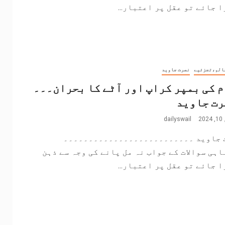
 جائے تو عقل پر اعتبار...
الم،تجزئیے
نصرت جاوید
 کی بمپر کراپ اور آٹے کا بحران۔۔۔
صرت جاوید
2
dailyswail
 جاوید ۔۔۔۔۔۔۔۔۔۔۔۔۔۔۔۔۔۔۔۔۔۔۔۔۔۔
اہی سوالات کے جواب نہ مل پانے کی وجہ سے ذہن
 جائے تو عقل پر اعتبار...