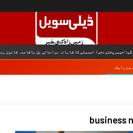
کریمݨ ن
سمبلی کا شاہانہ مراعاتی بل باقاعدہ قانون ہے
 سے رابطہ
business 