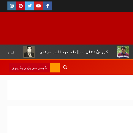
قلی۔۔۔||ملک عبداللہ عرفان
کروڑ لال عیسن :چوپال کلچرل 
ڈیلی سویل ویڈیوز