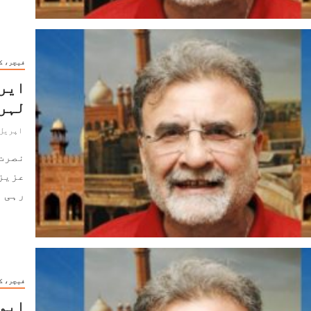
فیچر، ک
ایر
لہر۔
اپریل 19, 024
نصرت
عزیز
رہی ہے۔ 2017ء سے 
فیچر، ک
ایوا