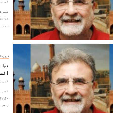
اپریل 21, 024
نصرت
عزیز
رہی ہے۔ 2017ء سے 
فیچر، ک
خطِ 
انسا
اپریل 20, 024
نصرت
عزیز
رہی ہے۔ 2017ء سے 