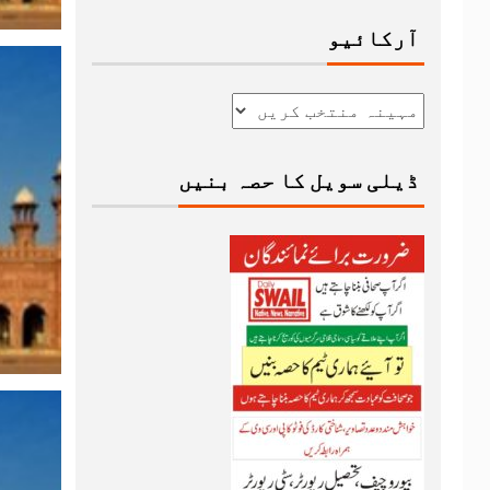
آرکائیو
ڈیلی سویل کا حصہ بنیں