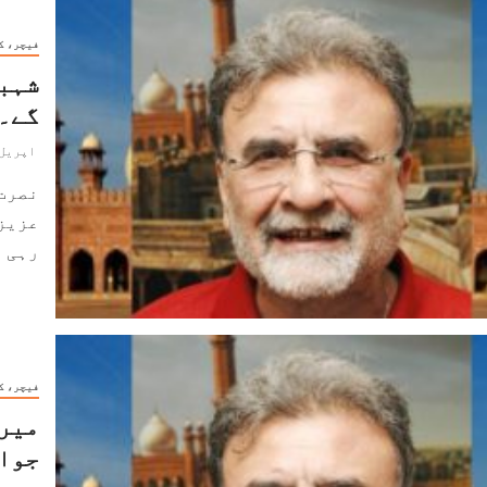
فیچر، ک
شہبا
گے۔۔
اپریل 22, 024
نصرت
عزیز
رہی ہے۔ 2017ء سے 
فیچر، ک
میرے
جواب