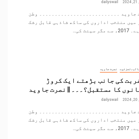
2
dailyswail
 جاوید ۔۔۔۔۔۔۔۔۔۔۔۔۔۔۔۔۔۔۔۔۔۔۔۔۔۔ وطن
 میں منتخب اداروں کی ساکھ شاذہی قابل رشک
مگر سینٹ کی...
الم،تجزئیے
نصرت جاوید
غربت کی جانب بڑھتے ایک کروڑ
نوں کا مستقبل؟۔۔۔ || نصرت جاوید
2
dailyswail
 جاوید ۔۔۔۔۔۔۔۔۔۔۔۔۔۔۔۔۔۔۔۔۔۔۔۔۔۔ وطن
 میں منتخب اداروں کی ساکھ شاذہی قابل رشک
مگر سینٹ کی...