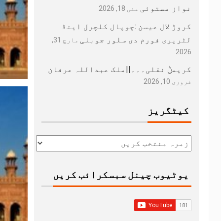
نواز مستوئی
مئی 18, 2026
کروڑ لال عیسن :چوپال کلچرل اینڈ
لٹریری فورم دی سلور جوبلی
مارچ 31,
2026
کریمݨ نقلی۔۔۔||ملک عبداللہ عرفان
فروری 10, 2026
کیٹگریز
یوٹیوب چینل سبسکرائب کریں