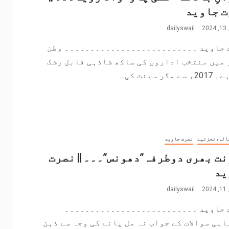
ت جاوید
2
dailyswail
 جاوید ۔۔۔۔۔۔۔۔۔۔۔۔۔۔۔۔۔۔۔۔۔۔۔۔۔۔ وطن
 میں منتخب اداروں کی ساکھ شاذہی قابل رشک
مگر سینٹ کی...
الم،تجزئیے
نصرت جاوید
ت بھری دوطرفہ”دھونس”۔۔۔ || نصرت
ید
2
dailyswail
 جاوید ۔۔۔۔۔۔۔۔۔۔۔۔۔۔۔۔۔۔۔۔۔۔۔۔۔۔
اہی سوالات کے جواب نہ مل پانے کی وجہ سے ذہن