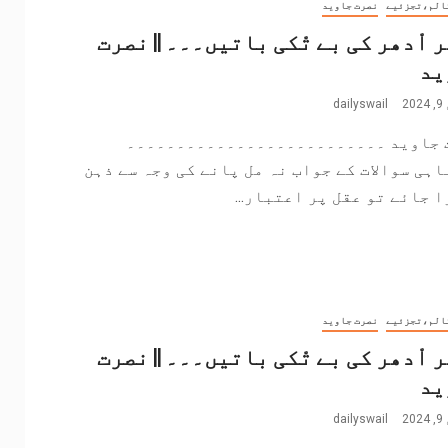
الم،تجزئیے
نصرت جاوید
ر اْدھر کی بے تْکی باتیں۔۔۔ || نصرت
ید
2
dailyswail
 جاوید ۔۔۔۔۔۔۔۔۔۔۔۔۔۔۔۔۔۔۔۔۔۔۔۔۔۔
اہی سوالات کے جواب نہ مل پانے کی وجہ سے ذہن
 جائے تو عقل پر اعتبار...
الم،تجزئیے
نصرت جاوید
ر اْدھر کی بے تْکی باتیں۔۔۔ || نصرت
ید
2
dailyswail