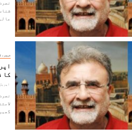
نصرت
شناسو
عالم 
فیچر، ک
اپری
کا ف
اپریل 7, 024
نصرت
لامتن
گھبرا