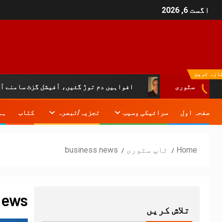
اگست 6, 2026
ازہ ترین
افواہیں دم توڑ گئیں، آفیشل گزٹ سامنے آ گیا:خیبرپختونخوا ا
سٹوری
صفحہ اول
سرائیکی وسیب
تجزیہ/تبصرہ
کتاب
ہم
Home
ٹاپ سٹوری
business news
news
تلاش کریں