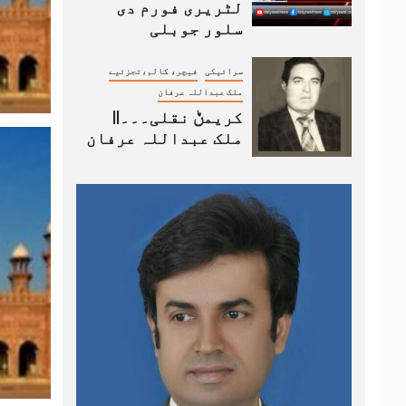
لٹریری فورم دی
سلور جوبلی
سرائیکی
فیچر، کالم،تجزئیے
ملک عبداللہ عرفان
کریمݨ نقلی۔۔۔||
ملک عبداللہ عرفان