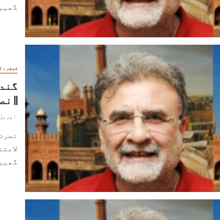
گھبرا
فیچر، ک
گندم
|| ن
اپریل 10, 024
نصرت
لامتن
گھبرا