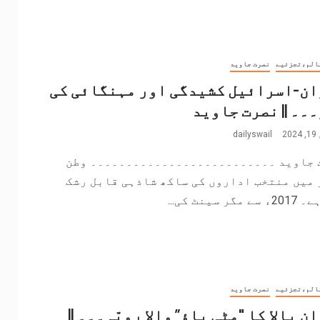
الم،تجزئیے
نصرت جاوید
ان-اسرائیل کشیدگی اور مہنگائی کی
۔۔ || نصرت جاوید
2
dailyswail
 جاوید ۔۔۔۔۔۔۔۔۔۔۔۔۔۔۔۔۔۔۔۔۔۔۔۔۔۔ وطن
 میں منتخب اداروں کی ساکھ شاذہی قابل رشک
مگر سینٹ کی...
الم،تجزئیے
نصرت جاوید
نِ بالا کا "مٹی پاؤ” والا رویّہ۔۔۔ ||