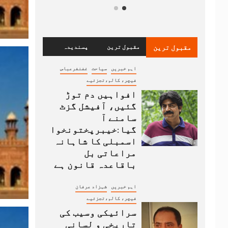
مقبول ترین
مقبول ترین
پسندیدہ
اہم خبریں
سیاحت
غضنفرعباس
فیچر، کالم،تجزئیے
افواہیں دم توڑ
گئیں، آفیشل گزٹ
سامنے آ
گیا:خیبرپختونخوا
اسمبلی کا شاہانہ
مراعاتی بل
باقاعدہ قانون ہے
اہم خبریں
شہزاد عرفان
فیچر، کالم،تجزئیے
سرائیکی وسیب کی
تاریخی و لسانی