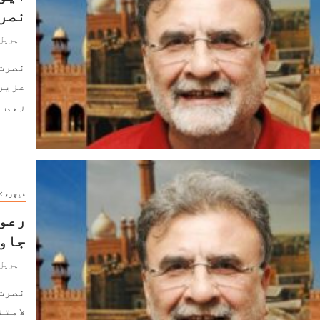
نصر
اپریل 13, 024
نصرت
عزیز
رہی ہے۔ 2017ء سے 
فیچر، ک
رعون
جاو
اپریل 11, 024
نصرت
لامتن