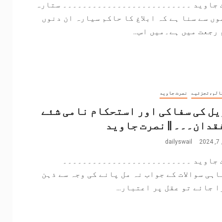
 جاوید ۔۔۔۔۔۔۔۔۔۔۔۔۔۔۔۔۔۔۔۔۔۔۔۔۔۔ ستارہ
ں سے سنا ہے کہ ابلاغ کا حاکم سیارہ ان دنوں
رجعت میں ہے۔میں اس...
الم،تجزئیے
نصرت جاوید
ل کی سفاکی اور استحکام نامی شئے
قدان۔۔۔ || نصرت جاوید
2
dailyswail
 جاوید ۔۔۔۔۔۔۔۔۔۔۔۔۔۔۔۔۔۔۔۔۔۔۔۔۔۔
اہی سوالات کے جواب نہ مل پانے کی وجہ سے ذہن
 جائے تو عقل پر اعتبار...