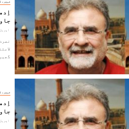
فیچر، ک
اِدھ
جاو
اپریل 9, 024
نصرت
لامتن
گھبرا
فیچر، ک
اِدھ
جاو
اپریل 9, 024