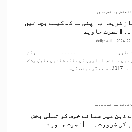
الم،تجزئیے
نصرت جاوید
ز شریف اب اپنی ساکھ کیسے بچائیں
۔ || نصرت جاوید
2
dailyswail
 جاوید ۔۔۔۔۔۔۔۔۔۔۔۔۔۔۔۔۔۔۔۔۔۔۔۔۔۔ وطن
 میں منتخب اداروں کی ساکھ شاذہی قابل رشک
مگر سینٹ کی...
الم،تجزئیے
نصرت جاوید
 ذہن میں سمائے خوف کو تسلّی بخش
 کی ضرورت۔۔۔ || نصرت جاوید