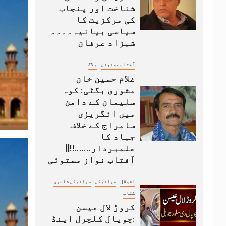
شناخت اور پنجاب
کی مرکزیت کا
سیاسی بیانیہ۔۔۔۔
شہزاد عرفان
آفتاب مستوئی
بلاگ
غلام حسین خان
مشوری بگٹی: کوہ
سلیمان کے دامن
میں انگریزی
سامراج کے خلاف
جہاد کا
علمبردار…….!!||
آفتاب نواز مستوئی
اشولال
سرائیکی
سرائیکی شاعری
کتاب
کروڑ لال عیسن
:چوپال کلچرل اینڈ