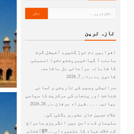
تازہ ترین
افواہیں دم توڑ گئیں، آفیشل گزٹ
سامنے آ گیا:خیبرپختونخوا اسمبلی
کا شاہانہ مراعاتی بل باقاعدہ
قانون ہے
جولائی 7, 2026
سرائیکی وسیب کی تاریخی و لسانی
شناخت اور پنجاب کی مرکزیت کا سیاسی
بیانیہ۔۔۔۔شہزاد عرفان
مئی 26, 2026
غلام حسین خان مشوری بگٹی: کوہ
سلیمان کے دامن میں انگریزی سامراج
کے خلاف جہاد کا علمبردار…….!!||آفتاب