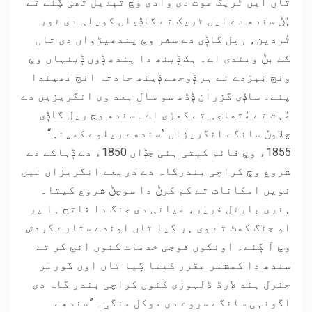
تاں ایں ٹریک موت دی وادی وچ تبدیل تھی ڳئے تے
ہُݨ سندھ دے ایں ٹریک تے گاݙیاں کویلی دی ٹور
ٹُردین، ریل گاݙی دے سفر وچ پندھیڑواں دی تاں
گت بݨ ویندی اے۔ ہک ݙینھ دا پندھ ݙوں ݙینہاں وچ
ونڄ نِبڑدے تے ہر ݙوجھے ݙینھ حادثہ انج تھیندا
پئے۔ ساݙی گزران ݙڈھ سو سال بعد وی انگریزیں دے
مُہت تے مُتھاجی تے کھڑی اے۔ سندھ وچ ریل گاݙی
چلاوݨ سانگے انگریزاں ”سندھے ریلوے کمپنی“
1855ء وچ قائم کیتی ہئی جݙاں 1850ء دے ݙہاکے دے
شروع وچ کراچی بندرگاہ دے ذریعے انگریزاں نیں
نویں امکانات تے کم کرݨ دا سوچݨ شروع کیتا۔
ہنری بارٹل فریر، میانی دی جنگ دا فاتح ہا پر
او جنگ کھٹ تے وی ہر ڳیا تاں اوندے ستارے گردش
وچ آ ڳئے۔ اونکوں فوجی خدمات کنوں انج کر تے
سندھ دا کمشنر مقرر کیتا ڳیا تاں اوں گورنر
جنرل ہند لارڈ ڈلہوزی کنوں کراچی بندر گاہ دی
اگونہی سانگے سروے دی موکل منگی۔ ”سندھے