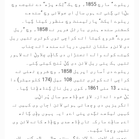
ریلوے “ مارچ 1855ء وچ ہک ’’لِکھ پڑھ‘‘ دے نتیجے وچ
بݨائی ڳئی تے ہوں سال ای جولائی وچ ”سندھے
ریلوے ایکٹ“ پارلیمنٹ وچ منظور کیتا ڳیا۔
کمشنر سندھ ہنری بارٹل فریر نے 1858ء وچ ”ریل
سروے“ شروع کیتا اتے کراچی توں کوٹری تئیں ریل
دی لائن، ملتان تئیں دریائے سندھ اتے چناب
کیتے کولے والے انجنڑاں دی گاݙی چلاوݨ اتے لاہور
تئیں ہک ٻئی ریل لائن دی ڳݨ مُنج کیتی ڳئی۔
ریلوے دی اُساری اپریل 1858ء وچ شروع تھئی تے
کراچی اتے کوٹری تئیں 108 میل (174 کلومیٹر) دا
پندھ 13 مئی 1861ء کوں ریل نال ڳنڈھ ݙتا ڳیا۔
ہُݨ خود اندازہ لاﺅ جو ݙڈھ سو سال پُراݨی
انگریزیں دی وِچھائی ہوئی لائن اڄاں وی کہیں نہ
کہیں لیکھے تڳدی پئی اے، ایہ ٻہوں وݙی ڳالھ
اے، ساݙے مارکہ تاں ݙڈھ صدی وچ ݙڈھ کانے لائن وی
نئیں وِچھا سڳیے۔
سندھ دی ایں ٻُڈھڑی ریل لائن وانگے پینتری چالہی سالیں کنوں ساݙی