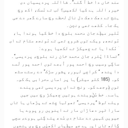
مند خاں دا خط آ گئے”۔ شااللہ پردیسیاں دی
خیر، اللہ ہے کیا لکھیس؟ لب تے مُسک، اکھ وچ
ہنج تے دھک دھک دل نال لحظے وچ سارے گھر دے جی
ہک جاہ کٹھے تھی ونڄن۔
مُلیر میݙے جان محمد بلوچ دا خط کیا ہوندا ہا،
مُونجھ، ویکے توں شروع تھی تے مُونجھ متام تے ای
ۤ مُکدا ہا تے چھیکڑ تے لکھیا ہووے :
”تساڈا پُتر، جان محمد خان رند بلوچ، پردیسی“۔
ساڳی وسیب وچ احمد پور اُبھے توں احمد پور لَمے
دا پندھ ” کراچی لہور، پشور سڑک“ دے رستے سٹھ
کوہ (185 کلو میٹر) ہا پر اساں محرابی ہک کوہ
توں ݙوجھے کوہ ونڄ تے ای پردیسی تھی ویندے
ہاسے۔ خط سُݨویندے ہوئیں چھیکڑ وچ میں جیں
ویلے لوظ ”پردیسی“ تھولہا چِتھ تے پڑھاں ہا تاں
سارا ٹٻر دھاڑاں مار تے اینویں رو پووے ہا
جیویں کہیں دے متام دی سُدھ پئے ڳئی ہووے، سچی
ڳالھ تاں ایہ ہے جو میݙیاں اکھیّں وچ وی ہنجوں