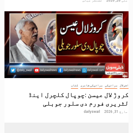
مئی 26, 2026
غضنفر عباس
اشولال
سرائیکی
سرائیکی شاعری
کتاب
کروڑ لال عیسن :چوپال کلچرل اینڈ
لٹریری فورم دی سلور جوبلی
مارچ 31, 2026
dailyswail