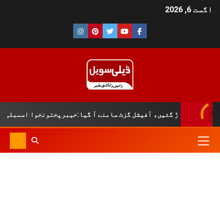
اگست 6, 2026
ہیں دم توڑ گئیں، آفیشل گزٹ سامنے آ گیا:خیبرپختونخوا اسمبلی کا 