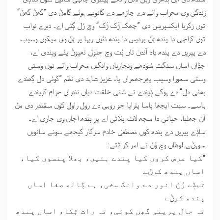
زندگی وی محراب والے دے چاڑھے دے گانویے ہوئے گامݨ دی ”گھݨ گھݨ“
توں زکریا ایکسپریس دی ”چھک ڑَک ڑَک“ وچ رُل ڳئی اے۔ دیرے نواب
توں کراچی دا پندھ ہُݨ پردیس دا پندھ نئیں ریہا پر ہُݨ وی میکوں وسیب
دے پیریں دے پندھ یاد آندن تاں بُت وچ ڄلول تھیوݨ پئے ویندی اے،
جݙاں اساں سنگت سُودھے ونجاریاں وانگیں محراب والے توں وستی
وستی سمورا وسیب پھِرجھمراں پا، عزیز شاہد دی نظم ”کوئی دل گِھندے
بھئی دل“ دے ہوکے ݙیندے تے سُتی خلقت دیاں نندراں حرام کریندے
ہاسے۔ سیت ایجھا پاسا پترایا جو روہی دے رول راول کوں سمُندر دی مݨ
اَن جھلیا، حیاتی دا سجھ لاٹ پلاٹی اے پر پندھ اڄاں وی جاری اے۔
ساݙے پیریں دے پندھ کوں مصطفیٰ خادم سرکار کیجھے سونے سانویں
سوہݨے لوظاں وچ وُݨ تے امر کر ݙتے:
"کیا عرض کروں کیا پِندے ہئیں، بھلا پِنسوں کیا،
اساں پندھ کرݨے
تیݙے رُخ انور دے وانگ سخی، ہے ڳالھ صفا اساں
پندھ کرݨے
نہ حال پریتی گھِن کوئی، نہ رات ٹِکا، اساں پندھ