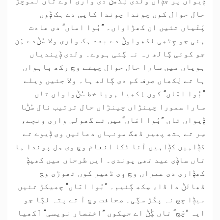
ݙیواں پر جݙاں ولدی لِکھݨ دی واری آوے تاں لموچڑ
حال حوال کوں چوندا چوندا کاپی دے ہک ݙوں
پَنّیاں تئیں ان کھڑاواں۔ ”بُوا اماں“ دی عادت
ہئی جو چِٹھی لکھواوݨ دے بعد ہک واری ولا سُݨدے ہَن
جو کوئی ڳالھ رہ نہ ڳئی ہووے۔ ولدی ݙیندیاں
ہویاں میں سارا حال حوال چیتے وچ رکھ ٻاہواں
ہا تے لِکھاں صرف کم دی ڳالھ ہا۔ ولا جئیں ویلے
”بُوا امّاں“ کوں لِکھیا ہویا خط سُݨواواں تاں
سارا سمورا چینڑاں چینڑاں حال ترتیب نال سُݨا
ݙیواں تاں ”بُوا امّاں“میں تے گھولی واری ونڄے،
سِر تے ہتھ پھیر ڈھگ مونہاں دعائیں وی ݙیوے تے
کݙاہیں کݙاہیں آنا ٹکا انعام وچ وی مِل پوندا ہا
تاں ساݙی عید تھی پوندی۔ ایں طرحاں میں کھیݙ
کھݙاری دی عمراں وچ وِی ڈھیر کوں تھوڑی وچ
ڈھالݨ دا ڈاء سِکھ ڳئیم۔ ”بُوا امّاں“ چھیکڑ تئیں
میݙا چڄ نہ پکّڑ سڳی۔ صحافت وچ آ تے پتہ لڳا جو
ایہ ”چَڄ“ تاں ڳُݨ اے جیکوں ”اختصار نویسی“ آکھیا