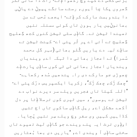
بزنس کلاس دے کُپے وچ رکھوا ݙتے- رات دا مانی ٹُکر
گھروں پکا چا آیوں، رستے سانگے پیوݨ دے پاݨی
دا بندوبست مارکے کر ݙتے- ایجھے مُحب تے من
بھانوݨیں یار ہوون تاں کوئی مسئلہ نئیں
تھیندا ٹیشن تے۔ گاݙی سٹی ٹیشن کنوں کجھ گِھلیج
گِھلیج تے آئی اے پر ٹُر پئی اے- کینٹ ٹیشن تے
ساݙے لیہ دے یاریں گُلو بھائی (مہر گل محمد
سُمرا) تے اعجاز بھائی دا ٹہکہ اے، ویندیاں
ویندیاں اعجاز بھائی ٹی ٹی کوں ساݙی پارت ݙے
چھوڑی جو مارکے دی راہ پندھیں سُدھ رکھاہے-
”چھک ڑَک، چھک ڑَک“، زکریا ایکسپریس درُک پئی اے-
"اللہ کیتا تاں فجریں ویلے سر دیرے نواب دے
ٹیشن تے ہوسوں”، میں ٹٻری کوں ترسلا ݙتا پر دل
آکھے مشکل اے، ریل گاݙی ساکوں تاں اڄ تئیں
کڈاہیں کہیں وی سفر وچ ویلے سِر نئیں پُڄایا۔
اوݙوں ترٹ ایہ پئے ویندے جو گاݙی لیٹ تھیوے تاں
سختی ساݙی آ ویندی اے، "یاریں دی بھا بُھتاریں