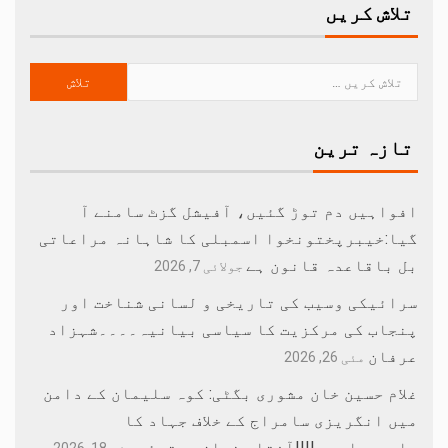
تلاش کریں
تازہ ترین
افواہیں دم توڑ گئیں، آفیشل گزٹ سامنے آ
گیا:خیبرپختونخوا اسمبلی کا شاہانہ مراعاتی
بل باقاعدہ قانون ہے
جولائی 7, 2026
سرائیکی وسیب کی تاریخی و لسانی شناخت اور
پنجاب کی مرکزیت کا سیاسی بیانیہ۔۔۔۔شہزاد
عرفان
مئی 26, 2026
غلام حسین خان مشوری بگٹی: کوہ سلیمان کے دامن
میں انگریزی سامراج کے خلاف جہاد کا
علمبردار…….!!||آفتاب نواز مستوئی