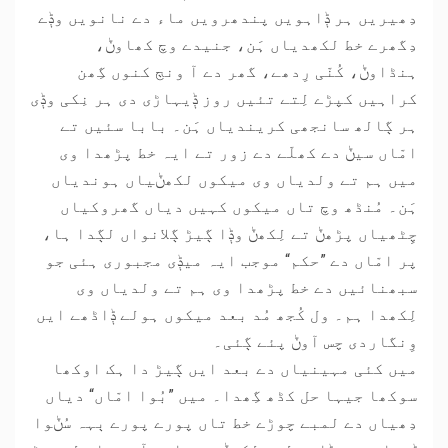
دِھیریں ہر ݙاہویں پندھرویں ماء دے نانویں وݙے
دِگھرے خط لکھدیاں ہَن، جنیدے وچ کھاوݨ،
ہنڈاوݨ، کُنّی رِدھے، گھر دے آ ونڄ کنوں گِھن
کراہیں کپڑے لِتے تئیں روز ݙیہاڑی دی ہر نِکی وݙی
ہر ڳالھ سانجھی کریندیاں ہَن۔ بابا سئیں تے
امّاں سیݨ دے کھلّے دے زور تے ایہ خط پڑھدا وی
میں ہم تے ولدیاں وی میکوں لکھݨیاں ہوندیاں
ہَن۔ مُنڈھ وچ تاں میکوں کہیں دیاں گھروکیاں
چِٹھیاں پڑھݨ تے لِکھݨ وݙا ڳیڑ ڳلانواں لڳدا ہا،
پر امّاں دے ”حکم“ موجب ایہ میݙی مجبوری ہئی جو
سبھنائیں دے خط پڑھدا وی ہم تے ولدیاں وی
لِکھدا ہم۔ ول کُجھ مُد بعد میکوں ہولے ݙاڈھے ایں
وِنگاردی چس آوݨ پئے ڳئی۔
میں کئی مہینیاں دے بعد ایں ڳیڑ دا ہک اوکھا
سوکھا جیہا حل کڈھ گِھدا۔ میں ”بُوا امّاں“ دیاں
دِھیاں دے لمبے چوڑے خط تاں پورے پورے ٻہہ سُݨوا