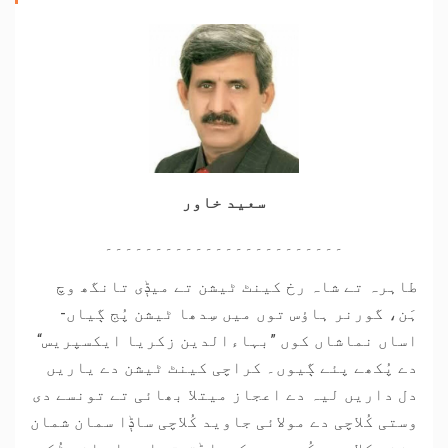
سعید خاور
۔۔۔۔۔۔۔۔۔۔۔۔۔۔۔۔۔۔۔۔۔۔۔۔
طاہرہ تے شاہ رخ کینٹ ٹیشن تے میݙی تانگھ وچ
ہَن، گورنر ہاؤس توں میں سِدھا ٹیشن پُج ڳیاں-
اساں نماشاں کوں ”بہاءالدین زکریا ایکسپریس“
دے پُکھے پئے ڳیوں۔ کراچی کینٹ ٹیشن دے یاریں
دل داریں لیہ دے اعجاز میتلا بھائی تے تونسے دی
وستی کُلاچی دے مولائی جاوید کُلاچی ساݙا سمان شمان