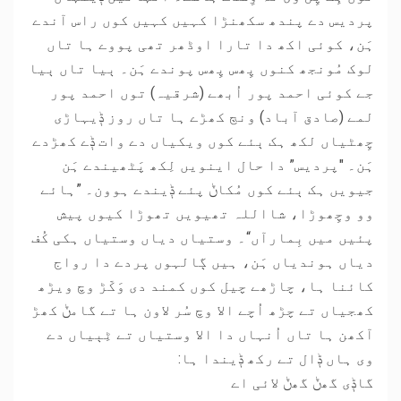
پردیس دے پندھ سکھنڑا کہیں کہیں کوں راس آندے
ہَن، کوئی اکھ دا تارا اوڈھر تھی پووے ہا تاں
لوک مُونجھ کنوں پِھس پِھس پوندے ہَن۔ ٻیا تاں ٻیا
جے کوئی احمد پور اُبھے (شرقیہ) توں احمد پور
لمے (صادق آباد) ونڄ کھڑے ہا تاں روز ݙیہاڑی
چِھٹیاں لکھ ہک ٻئے کوں ویکیاں دے وات ݙے کھڑدے
ہَن۔ "پردیس” دا حال اینویں لِکھ پَٹھیندے ہَن
جیویں ہک ٻئے کوں مُکاݨ پئے ݙیندے ہوون۔ ”ہائے
وو وچِھوڑا، شااللہ تھیویں تھوڑا کیوں پیش
پئیں میں بِمارآں“۔ وستیاں دیاں وستیاں ہکی کُف
دیاں ہوندیاں ہَن، ہیں ڳالہوں پردے دا رواج
کائنا ہا، چاڑھے چیل کوں کمند دی وَکّڑ وچ ویڑھ
کھجیاں تے چڑھ اُچے الا وچ سُر لاون ہا تے گامݨ کھڑ
آکھن ہا تاں اُنہاں دا الا وستیاں تے ٹِٻیاں دے
وی ہاں ݙال تے رکھ ݙیندا ہا:
گاݙی گھݨ گھݨ لائی اے