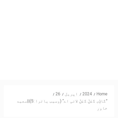
Home
2024
اپریل
26
”گاݙی گھَݨ گھَݨ لائی اے“ (وسیب یاترا :5)||سعید
خاور