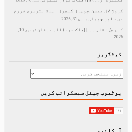
مئی 18, 2026
کروڑ لال عیسن :چوپال کلچرل اینڈ لٹریری فورم
دی سلور جوبلی
مارچ 31, 2026
کریمݨ نقلی۔۔۔||ملک عبداللہ عرفان
فروری 10,
2026
کیٹگریز
یوٹیوب چینل سبسکرائب کریں
آرکائیو