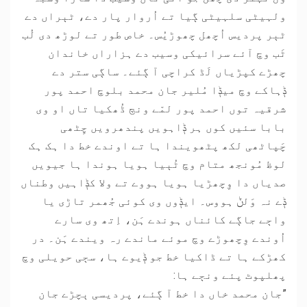
ولہیٹی سلہیٹی ڳیا تے اُروار پار دے، ٹٻراں دے
ٹٻر پردیس اُچھل چھوڑیُس۔ خاص طور تے لوڑھ دی لُب
ٹَب وچ آئے سرائیکی وسیب دے ہزاراں خاندان
چھڑے کپڑیاں لَڈ کراچی آ ڳئے۔ ساڳی ستر دے
ݙہاکے وچ میݙا مُلیر جان محمد بلوچ احمد پور
شرقیہ توں احمد پور لمّے ونڄ ڈُھکیا تاں او وی
بابا سئیں کوں ہر ݙاہویں پندھرویں چِٹھی
چَپاٹھی لکھ پٹھویندا ہا تے اوندے خط دا ہک ہک
لوظ مُونجھ متام وچ ٹُٻیا ہویا ہوندا ہا جیویں
صدیاں دا وِچھڑیا ہویا ہووے تے ولا کݙاہیں وطناں
ݙے نہ وَلݨ ہووس۔ ایݙوں وی کوئی جُھمر تاڑی یا
واڄے جاڳے کائناں ہوندے ہَن، اِتھ وی سارے
اُوندے وِچھوڑے وچ موئے ماندے رہ ویندے ہَن۔ در
کھڑکے ہا تے ڈاکیا خط جو ݙیوے ہا، سڄی حویلی وچ
پھلپوٹ پئے ونڄے ہا:
”جان محمد خاں دا خط آ ڳئے، پردیسی ٻچڑے جان