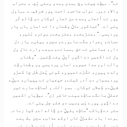
تے”۔ میݙے چیتے وچ ہسدی وسدی وستی ٻُچہ، محراب
والا، دیرہ نواب صاحب، احمد پور شرقیہ، بہاول
پور تے اُتھاں وسدے من ٹھار لوکاں دی ڳالھ ٹُر
پئی اے۔ ”تساکوں ماݨ وطناں دا تے اساں ہاں یار
پردیسی۔“ بھنڑیجے، بھتریجے، سوتر، مُلیر،
مسات، بِھرا، سکّے ساہورے، سڄن، ٻیلی، یار دل
دار، جماعتی تے حق ہمسائے، سبھے وارے نال ول
ول تے اکھیں دے اگوں آوݨ پئے ڳئین۔ ”وطناں
والے او، سدا جیوو، اساں پردیسی وی وطناں ݙے
ولدے پیوں، تکّڑے تھیوو، کوئی پُھل شُل چا کھڑو
پردیسیاں دی آدر کیتے، جپھیاں تے پپیاں، مہݨے
شہݨے، کِھلاں ٹوکاں۔ بسم اللہ، تُساݙے سارے تیر
جھلݨ سانگے ساݙے سینے حاضر اِن“۔ میݙیاں اکھیں
دے اڳوں پورے وَس وسیب دی فلم چل پئی اے۔
ستر دے ݙہاکے ”ساݙے ٻلپݨ دی ڳالھ اے، کیا زمانہ
ہوندا ہا، نکھڑݨ تاں اوکھ عذاب، سڄن ہک ٻئے
توں ہِک پِل وی نہ وِسدے ہاسے۔ اُنہائیں ݙینہاں