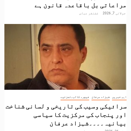
مراعاتی بل باقاعدہ قانون ہے
جولائی 7, 2026
غضنفر عباس
اہم خبریں
شہزاد عرفان
فیچر، کالم،تجزئیے
سرائیکی وسیب کی تاریخی و لسانی شناخت
اور پنجاب کی مرکزیت کا سیاسی
بیانیہ۔۔۔۔شہزاد عرفان