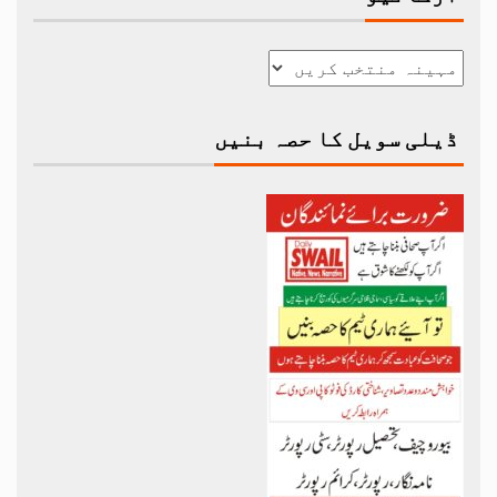
ڈیلی سویل کا حصہ بنیں