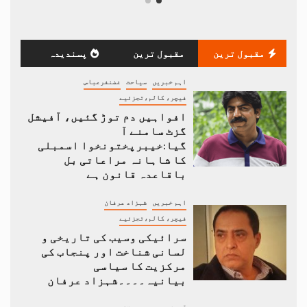
مقبول ترین
مقبول ترین
پسندیدہ
اہم خبریں
سیاحت
غضنفرعباس
فیچر، کالم،تجزئیے
افواہیں دم توڑ گئیں، آفیشل
گزٹ سامنے آ
گیا:خیبرپختونخوا اسمبلی
کا شاہانہ مراعاتی بل
باقاعدہ قانون ہے
اہم خبریں
شہزاد عرفان
فیچر، کالم،تجزئیے
سرائیکی وسیب کی تاریخی و
لسانی شناخت اور پنجاب کی
مرکزیت کا سیاسی
بیانیہ۔۔۔۔شہزاد عرفان