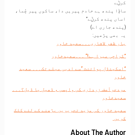
کرݨے
ساݙا پندھ ہے خادم پیریں دا، ساکوں پیر چُما،
اساں پندھ کرݨے”
(پندھ جاری اے)
یہ بھی پڑھیں:
یار ظفر لاشاری۔۔۔سعید خاور
”کراچی میرا ہے!“ ۔۔۔سعیدخاور
”اسکینڈل پوائنٹ “سے ادبی میلے تک۔۔۔ سعید
خاور
مردحرآصف زرداری کی واپسی ، ڈھیل یا ڈیل؟۔۔۔
سعیدخاور
سعید خاور کی مزید تحریریں پڑھنے کے لئے کلک
کریں
About The Author