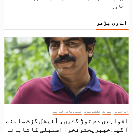
خاور
اے وی پڑھو
اہم خبریں
سیاحت
غضنفرعباس
فیچر، کالم،تجزئیے
افواہیں دم توڑ گئیں، آفیشل گزٹ سامنے
آ گیا:خیبرپختونخوا اسمبلی کا شاہانہ