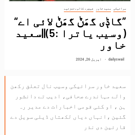
سرائیکی
سعید خاور
فیچر، کالم،تجزئیے
”گاݙی گھَݨ گھَݨ لائی اے“
(وسیب یاترا :5)||سعید
خاور
dailyswail
اپریل 26, 2024
سعید خاور سرائیکی وسیب نال تعلق رکھن
والے مہاندرے صحافی، ادیب تے دانشور
ہن ، او کئی قومی اخبارات دے مدیر رہ
گئین ،انہاں دیاں لکھتاں ڈیلی سویل دے
قارئین دی نذر