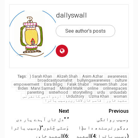
dailyswail
See author's posts
) Sarah Khan
Alizeh Shah
Asim Azhar
awareness
Tags:
broadcastjournalist
bullyingawareness
culture
empowerment
Esra Bilgiç
Falak Shabir
Hareem Shah
Joe
Biden
Marvi Sarmad
Minahil Malik
online
onlinespaces
parenting
sisterhood
storytelling
urdu
urduadab
woman
Uzma Khan
UrduStory
اردو ادبی کانفرنس
سعید خاور
قاسم خان لاشاری،وسیب یاترا
Next
Previous
وسیب روانگی
” "دل تاں آہدے یار دی
،،گورنرسندھ دا سݙا
وَستی ڄُلوں”(وسیب یاترا
(وسیب یاترا :4)||سعید
:6)||سعید خاور