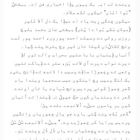
ویندے تے ایہ ہک ٻہوں وݙا اخباری فن اے۔ بہشتݨ
”بُوا امّاں“ تیکوں لکھ سلام۔
میکوں چنگی رِیت یاد اے میݙا ہک دل آلا مُلیر
(میڈی سَکی بُوا دا پُتر) بہشتی جان محمد بلوچ
روزی روٹی دے وسیلے احمد پوروں، احمد پور لمے
ونڄ ٹکاݨاں کیتا تاں ٹٻر وچ ٻترٹ پئے ڳیا۔
اُنہاں ݙینہاں بابا سئیں محراب والے توں لݙ
دیرے نواب دیرے اَن لاتے ہَن، ستر دے ݙہاکے تئیں
وِتھی تے وِچھوڑا ساݙے وسیب دا ڈنبھ تے ݙانج ہئی،
ہک لنگ وسیب وچ اینکوں عیب سمجھیا ویندا ہا،
گھر چھوڑ کوئی پردیس ونڄ سُہاوے ہا تاں اوندے
گھر دے وسندیاں کوں جڳ جیوݨ نہ ݙیندا تے اُنہاں
کوں ہر پاسوں مہݨے اُلانبھے ملدے ہِنَ:
”گھر بُکھ پئے ڳئی ہاوے جو ٻال چھوریاں وانگیں
پردیس پرایا کر چھوڑیے وے۔“ مِہݨے اُلانبھے سُݨ سُݨ
پردیسیاں دے پِچھلیاں دے ہاں ڈَل ڈَل ویندے ہَن۔
ول تہتر دی چھل جو آئی تاں وسیب دا سارا وسبہ