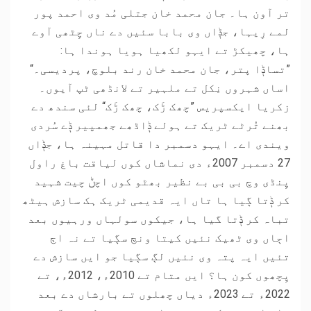
تر آون ہا۔ جان محمد خان جتلی مُد وی احمد پور
لمے رِیہا، جݙاں وی بابا سئیں دے ناں چِٹھی آوے
ہا، چھیکڑ تے ایہو لکھیا ہویا ہوندا ہا:
”تساݙا پتر، جان محمد خان رند بلوچ، پردیسی۔“
اساں شہروں نِکل تے ملہیر تے لانڈھی ٹپ آیوں۔
زکریا ایکسپریس ”چھک ڑَک، چھک ڑَک“ لئی سندھ دے
بھنے تُرٹے ٹریک تے ہولے ݙاڈھے جھمپیر ݙے سُردی
ویندی اے۔ ایہو دسمبر دا قاتل مہینہ ہا، جݙاں
27 دسمبر 2007ء دی نماشاں کوں لیاقت باغ راول
پِنڈی وچ بی بی بے نظیر بھٹو کوں اچݨ چیت شہید
کر ݙتا ڳیا ہا تاں ایہ قدیمی ٹریک ہک سازش ہیٹھ
تباہ کر ݙتا گیا ہا، جیکوں سولہاں ورہیوں بعد
اڄاں وی ٹھیک نئیں کیتا ونڄ سڳیا تے نہ اڄ
تئیں ایہ پتہ وی نئیں لڳ سڳیا جو ایں سازش دے
پِچھوں کون ہا؟ ایں متام تے 2010ء، 2012ء، تے
2022ء تے 2023ء دیاں چھلوں تے بارشاں دے بعد