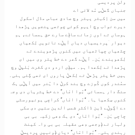
ولن پردیسی
جنہاں گھݨی مُد لائی اے
میں سن اِکہتر ٻہتر وچ صادق عباس مڈل اسکول
دیرے نواب وچ ایہو کوئی چوتھی پنجویں پڑھدا
ہوساں تے اوں زمانے ساݙے سارے حق ہمسائے، ہم
دیوار ۤپردیسیاں دیاں آپݨے نانویں لِکھیاں
چِٹھیاں چپاٹھیاں میں کنوں پڑھویندے تے
لِکھویندے ہَن۔ آپݨے گھر دے خط پتر وی میں ای
پڑھدا تے لِکھدا ہم۔ میݙی اردو دی کثرت بَلپݨ وچ
ہیں خط پتر پڑھݨ تے لِکھݨ پاروں ای تھی ڳئی ہئی۔
سمُندر کوں کُوزے وچ بند کرݨ دا ہُنر میں آپݨی ہک
سنگ دار ہمسائی ”بُوا امّاں“ دے خط پتریاں دی وجہ
کنوں سِکھیا ہا۔ ”بُوا امّاں“ کراچی یونیورسٹی
دے اڳوݨے ڈین ڈاکٹر شمس الدین سئیں دی سکی
چاچی ہَن۔ ”بُوا امّاں“ دی ہک دِھی زکیہ بی بی
ولہار تے ݙوجھی دِھی عقیلہ بی بی واہ کینٹ
رہندی ہئی۔ ”بُوا امّاں“ دیاں ݙونہیں پردیسݨ