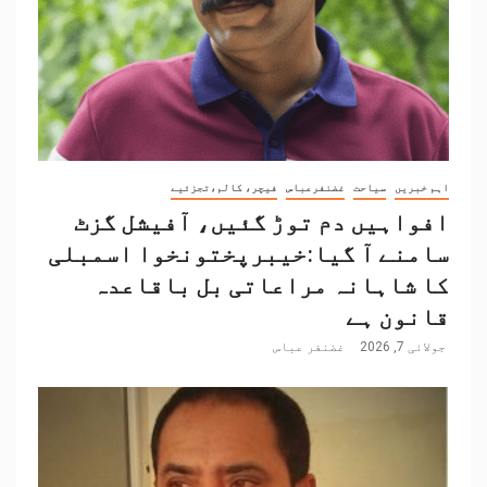
اہم خبریں
سیاحت
غضنفرعباس
فیچر، کالم،تجزئیے
افواہیں دم توڑ گئیں، آفیشل گزٹ
سامنے آ گیا:خیبرپختونخوا اسمبلی
کا شاہانہ مراعاتی بل باقاعدہ
قانون ہے
جولائی 7, 2026
غضنفر عباس