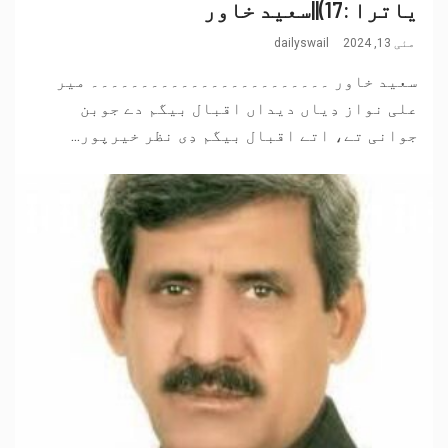
یاترا :17)||سعید خاور
مئی 13, 2024
dailyswail
سعید خاور ۔۔۔۔۔۔۔۔۔۔۔۔۔۔۔۔۔۔۔۔۔۔۔۔ میر
علی نواز دِیاں دیداں اقبال بیگم دے جوبن
جوانی تے، اتے اقبال بیگم دِی نظر خیرپور...