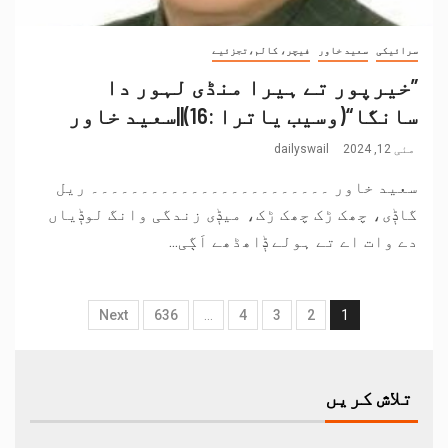
سرائیکی
سعید خاور
فیچر، کالم،تجزئیے
”خیرپور تے ہیرا منڈی لہور دا
سانگا“(وسیب یاترا :16)||سعید خاور
مئی 12, 2024
dailyswail
سعید خاور ۔۔۔۔۔۔۔۔۔۔۔۔۔۔۔۔۔۔۔۔۔۔۔۔ ریل
گاݙی، چھک ڑک چھک ڑک، میݙی زندگی وانگ لوݙیاں
دے وات اے تے ہولے ݙاھڈھے اَڳی...
Next
636
…
4
3
2
1
تلاش کریں