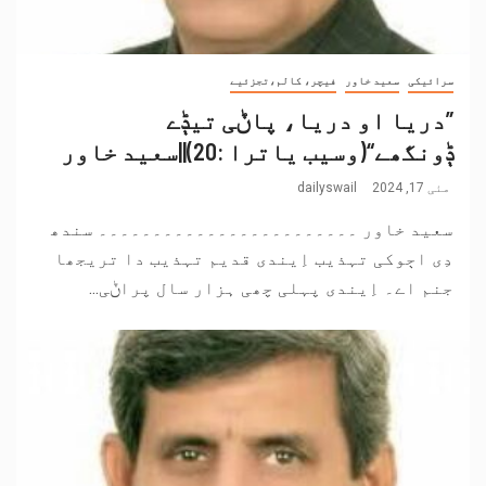
سرائیکی
سعید خاور
فیچر، کالم،تجزئیے
”دریا او دریا، پاݨی تیݙے
ݙونگھے“(وسیب یاترا :20)||سعید خاور
مئی 17, 2024
dailyswail
سعید خاور ۔۔۔۔۔۔۔۔۔۔۔۔۔۔۔۔۔۔۔۔۔۔۔۔ سندھ
دِی اڄوکی تہذیب اِیندی قدیم تہذیب دا تریجھا
جنم اے۔ اِیندی پہلی چھی ہزار سال پراݨی...