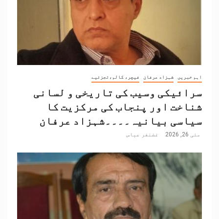
اہم خبریں
شہزاد عرفان
فیچر، کالم،تجزئیے
سرائیکی وسیب کی تاریخی و لسانی
شناخت اور پنجاب کی مرکزیت کا
سیاسی بیانیہ۔۔۔۔شہزاد عرفان
مئی 26, 2026
غضنفر عباس