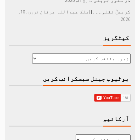
دی سلور جوبلی
مارچ 31, 2026
کریمݨ نقلی۔۔۔||ملک عبداللہ عرفان
فروری 10,
2026
کیٹگریز
یوٹیوب چینل سبسکرائب کریں
آرکائیو