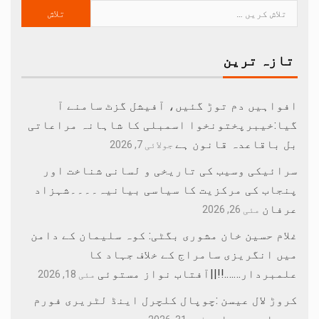
تازہ ترین
افواہیں دم توڑ گئیں، آفیشل گزٹ سامنے آ
گیا:خیبرپختونخوا اسمبلی کا شاہانہ مراعاتی
بل باقاعدہ قانون ہے
جولائی 7, 2026
سرائیکی وسیب کی تاریخی و لسانی شناخت اور
پنجاب کی مرکزیت کا سیاسی بیانیہ۔۔۔۔شہزاد
عرفان
مئی 26, 2026
غلام حسین خان مشوری بگٹی: کوہ سلیمان کے دامن
میں انگریزی سامراج کے خلاف جہاد کا
علمبردار…….!!||آفتاب نواز مستوئی
مئی 18, 2026
کروڑ لال عیسن :چوپال کلچرل اینڈ لٹریری فورم