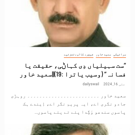
سرائیکی
سعید خاور
فیچر، کالم،تجزئیے
”ست سہیلیاں دِی کہاݨی، حقیقت یا
فسانہ“ (وسیب یاترا :19)||سعید خاور
مئی 16, 2024
dailyswail
سعید خاور ۔۔۔۔۔۔۔۔۔۔۔۔۔۔۔۔۔۔۔۔۔۔۔۔ روہڑی
جادو نگری اے، ایہ پریم نگر اے، اِیندے ہک
پاسوں سندھو وَڳدا پئے تے ٻئے پاسوں...