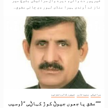
خیرپور دے والی، دیرے وال سرائیکی بلوچ میر
ناز تے اُوندی ہیرا منڈی لہور دِی ڄائی مشوق...
سرائیکی
سعید خاور
فیچر، کالم،تجزئیے
”””عشق ٻاجھوں جیوݨ کوڑ کہاݨی “ (وسیب