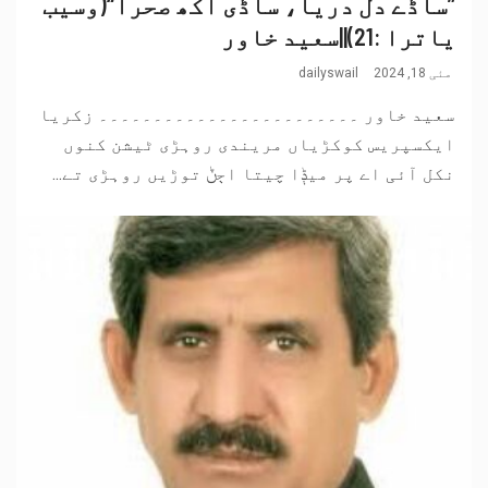
”ساڈے دل دریا، ساڈی اکھ صحرا“(وسیب
یاترا :21)||سعید خاور
مئی 18, 2024
dailyswail
سعید خاور ۔۔۔۔۔۔۔۔۔۔۔۔۔۔۔۔۔۔۔۔۔۔۔۔ زکریا
ایکسپریس کوکڑیاں مریندی روہڑی ٹیشن کنوں
نکل آئی اے پر میݙا چیتا اڄݨ توڑیں روہڑی تے...