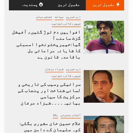
مقبول ترین
مقبول ترین
پسندیدہ
اہم خبریں
سیاحت
غضنفرعباس
فیچر، کالم،تجزئیے
افواہیں دم توڑ گئیں، آفیشل
گزٹ سامنے آ
گیا:خیبرپختونخوا اسمبلی
کا شاہانہ مراعاتی بل
باقاعدہ قانون ہے
اہم خبریں
شہزاد عرفان
فیچر، کالم،تجزئیے
سرائیکی وسیب کی تاریخی و
لسانی شناخت اور پنجاب کی
مرکزیت کا سیاسی
بیانیہ۔۔۔۔شہزاد عرفان
آفتاب مستوئی
بلاگ
غلام حسین خان مشوری بگٹی:
کوہ سلیمان کے دامن میں