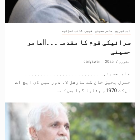
اہم خبریں
عامر حسینی
فیچر، کالم،تجزئیے
سرائیکی قوم کا مقدمہ۔۔۔||عامر
حسینی
جنوری 7, 2025
dailyswail
عامرحسینی ۔۔۔۔۔۔۔۔۔۔۔۔۔۔۔۔۔۔۔۔۔۔۔۔
جنرل یحییٰ خان کے مارشل لاء دور میں ڈی ایچ اے
ایکٹ 1970ء بنایا گیا جس کے...