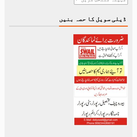
ڈیلی سویل کا حصہ بنیں