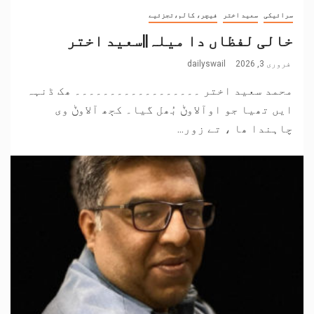
سرائیکی
سعید اختر
فیچر، کالم،تجزئیے
خالی لفظاں دا میلہ||سعید اختر
فروری 3, 2026
dailyswail
محمد سعید اختر ۔۔۔۔۔۔۔۔۔۔۔۔۔۔۔۔۔۔ ھک ڈنہہ
ایں تھیا جو اوآلاوݨ بُھل گیا۔ کڄھ آلاوݨ وی
چاہندا ھا ، تے زور...