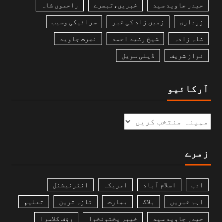
حیدر جاوید سید
خبریں،تبصرے
راحموں شاہ
زرداری
زمیں زاد کی خبر
سرائیکی وسیب
شاہ زادہ
شیخ رشید احمد
نصرت جاوید
نواز شریف
ڈیلی سویل
آرکائیو
زمرے
ادب
اسلام آباد
امریکہ
انٹرنیشنل
اہم خبریں
بلاگ
بھارت
تازہ ترین
تعلیم
حیدر جاوید سید
خیبر پختونخوا
رؤف کلاسرا