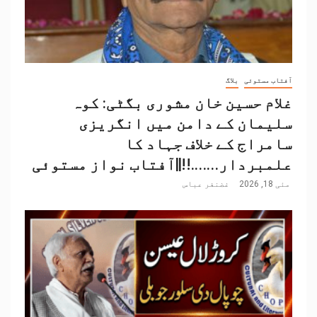
آفتاب مستوئی
بلاگ
غلام حسین خان مشوری بگٹی: کوہ
سلیمان کے دامن میں انگریزی
سامراج کے خلاف جہاد کا
علمبردار…….!!||آفتاب نواز مستوئی
مئی 18, 2026
غضنفر عباس