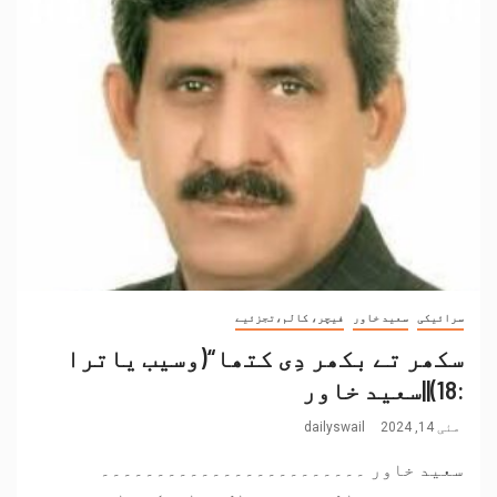
سرائیکی
سعید خاور
فیچر، کالم،تجزئیے
سکھر تے بکھر دِی کتھا“(وسیب یاترا
:18)||سعید خاور
مئی 14, 2024
dailyswail
سعید خاور ۔۔۔۔۔۔۔۔۔۔۔۔۔۔۔۔۔۔۔۔۔۔۔۔