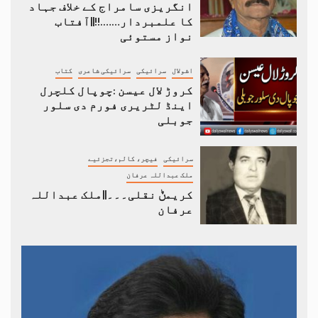
انگریزی سامراج کے خلاف جہاد
کا علمبردار…….!!||آفتاب
نواز مستوئی
اشولال
سرائیکی
سرائیکی شاعری
کتاب
کروڑ لال عیسن :چوپال کلچرل
اینڈ لٹریری فورم دی سلور
جوبلی
سرائیکی
فیچر، کالم،تجزئیے
ملک عبداللہ عرفان
کریمݨ نقلی۔۔۔||ملک عبداللہ
عرفان