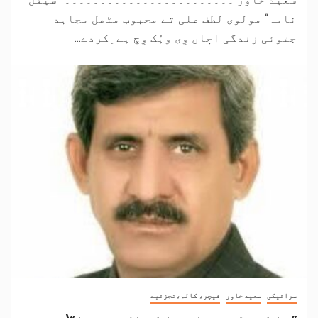
نامہ“ مولوی لطف علی تے محبوب مٹھل مجاہد
جتوئی زندگی اڄاں وِی وہُک وِچ ہے ِکردے...
سرائیکی
سعید خاور
فیچر، کالم،تجزئیے