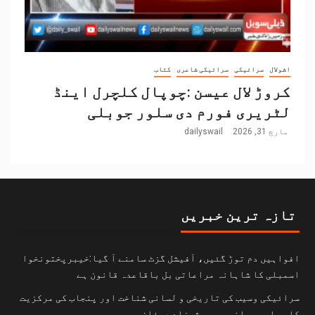
اشولال
سرائیکی
سرائیکی شاعری
کتاب
کروڑ لال عیسن :چوپال کلچرل اینڈ
لٹریری فورم دی سلور جوبلی
مارچ 31, 2026
dailyswail
تازہ ترین خبریں
افواہیں دم توڑ گئیں، آفیشل گزٹ سامنے آ گیا:خیبرپختونخوا
اسمبلی کا شاہانہ مراعاتی بل باقاعدہ قانون ہے
سرائیکی وسیب کی تاریخی و لسانی شناخت اور پنجاب کی مرکزیت
کا سیاسی بیانیہ۔۔۔۔شہزاد عرفان