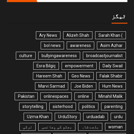
ٹیگز
Ary News
Alizeh Shah
) Sarah Khan
bol news
awareness
Asim Azhar
culture
bullyingawareness
broadcastjournalist
Esra Bilgiç
empowerment
Daily Swail
Hareem Shah
Geo News
Falak Shabir
Marvi Sarmad
Joe Biden
Hum News
Pakistan
onlinespaces
online
Minahil Malik
storytelling
sisterhood
politics
parenting
Uzma Khan
UrduStory
urduadab
urdu
woman
بلھے شاہ
بھٹو کی پھانسی
ترکی