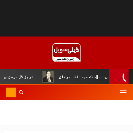
ک عبداللہ عرفان
کروڑ لال عیسن :چوپال کلچرل اینڈ لٹریر