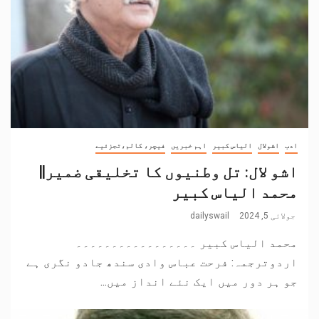
ادب
اشولال
الیاس کبیر
اہم خبریں
فیچر، کالم،تجزئیے
اشو لال: تل وطنیوں کا تخلیقی ضمیر||
محمد الیاس کبیر
جولائی 5, 2024
dailyswail
محمد الیاس کبیر ۔۔۔۔۔۔۔۔۔۔۔۔۔۔۔۔۔
اردوترجمہ: فرحت عباس وادی سندھ جادو نگری ہے
جو ہر دور میں ایک نئے انداز میں...