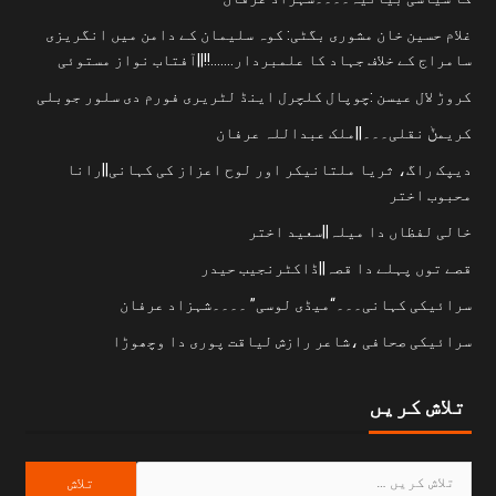
غلام حسین خان مشوری بگٹی: کوہ سلیمان کے دامن میں انگریزی
سامراج کے خلاف جہاد کا علمبردار…….!!||آفتاب نواز مستوئی
کروڑ لال عیسن :چوپال کلچرل اینڈ لٹریری فورم دی سلور جوبلی
کریمݨ نقلی۔۔۔||ملک عبداللہ عرفان
دیپک راگ، ثریا ملتانیکر اور لوح اعزاز کی کہانی||رانا
محبوب اختر
خالی لفظاں دا میلہ||سعید اختر
قصے توں پہلے دا قصہ||ڈاکٹرنجیب حیدر
سرائیکی کہانی۔۔۔“میڈی لوسی” ۔۔۔۔شہزاد عرفان
سرائیکی صحافی ،شاعر رازش لیاقت پوری دا وچھوڑا
تلاش کریں