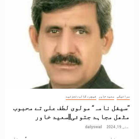
سرائیکی
سعید خاور
فیچر، کالم،تجزئیے
”سیفل نامہ“ مولوی لطف علی تے محبوب
مٹھل مجاہد جتوئی||سعید خاور
مئی 19, 2024
dailyswail
سعید خاور ۔۔۔۔۔۔۔۔۔۔۔۔۔۔۔۔۔۔۔۔۔۔۔۔ ”سیفل