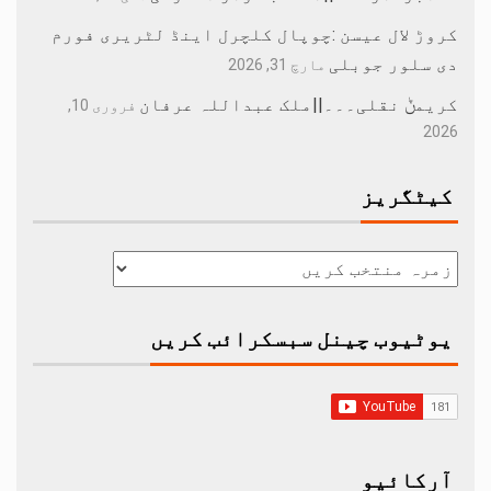
کروڑ لال عیسن :چوپال کلچرل اینڈ لٹریری فورم
دی سلور جوبلی
مارچ 31, 2026
کریمݨ نقلی۔۔۔||ملک عبداللہ عرفان
فروری 10,
2026
کیٹگریز
یوٹیوب چینل سبسکرائب کریں
آرکائیو