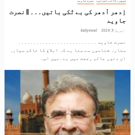
فیچر، کالم،تجزئیے
نصرت جاوید
اِدھر اْدھر کی بے تْکی باتیں۔۔۔ || نصرت
جاوید
اپریل 9, 2024
dailyswail
نصرت جاوید ۔۔۔۔۔۔۔۔۔۔۔۔۔۔۔۔۔۔۔۔۔۔۔۔۔۔
ستارہ شناسوں سے سنا ہے کہ ابلاغ کا حاکم سیارہ
ان دنوں عالم رجعت میں ہے۔میں اس...