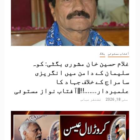
آفتاب مستوئی
بلاگ
غلام حسین خان مشوری بگٹی: کوہ
سلیمان کے دامن میں انگریزی
سامراج کے خلاف جہاد کا
علمبردار…….!!||آفتاب نواز مستوئی
مئی 18, 2026
غضنفر عباس