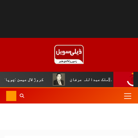
بداللہ عرفان
کروڑ لال عیسن :چوپال کلچرل اینڈ لٹریری ف