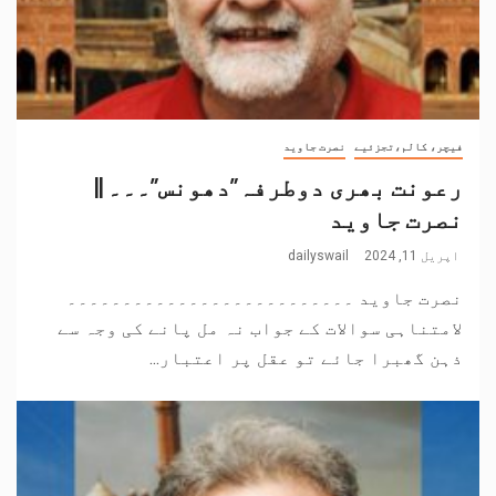
فیچر، کالم،تجزئیے
نصرت جاوید
رعونت بھری دوطرفہ”دھونس”۔۔۔ ||
نصرت جاوید
اپریل 11, 2024
dailyswail
نصرت جاوید ۔۔۔۔۔۔۔۔۔۔۔۔۔۔۔۔۔۔۔۔۔۔۔۔۔۔
لامتناہی سوالات کے جواب نہ مل پانے کی وجہ سے
ذہن گھبرا جائے تو عقل پر اعتبار...