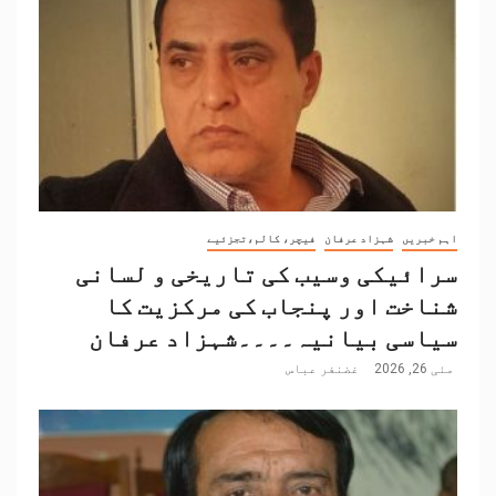
اہم خبریں
شہزاد عرفان
فیچر، کالم،تجزئیے
سرائیکی وسیب کی تاریخی و لسانی
شناخت اور پنجاب کی مرکزیت کا
سیاسی بیانیہ۔۔۔۔شہزاد عرفان
مئی 26, 2026
غضنفر عباس