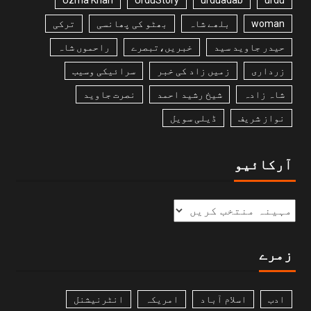
woman
بلھے شاہ
بھٹو کی پھانسی
ترکی
حیدر جاوید سید
خبریں،تبصرے
راحموں شاہ
زرداری
زمیں زاد کی خبر
سرائیکی وسیب
شاہ زادہ
شیخ رشید احمد
نصرت جاوید
نواز شریف
ڈیلی سویل
آرکائیو
زمرے
ادب
اسلام آباد
امریکہ
انٹرنیشنل