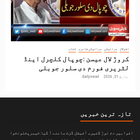
اشولال
سرائیکی
سرائیکی شاعری
کتاب
کروڑ لال عیسن :چوپال کلچرل اینڈ
لٹریری فورم دی سلور جوبلی
مارچ 31, 2026
dailyswail
تازہ ترین خبریں
افواہیں دم توڑ گئیں، آفیشل گزٹ سامنے آ گیا:خیبرپختونخوا
اسمبلی کا شاہانہ مراعاتی بل باقاعدہ قانون ہے