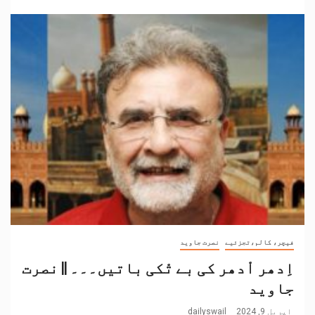
فیچر، کالم،تجزئیے
نصرت جاوید
اِدھر اْدھر کی بے تْکی باتیں۔۔۔ || نصرت
جاوید
اپریل 9, 2024
dailyswail