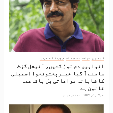
اہم خبریں
سیاحت
غضنفرعباس
فیچر، کالم،تجزئیے
افواہیں دم توڑ گئیں، آفیشل گزٹ
سامنے آ گیا:خیبرپختونخوا اسمبلی
کا شاہانہ مراعاتی بل باقاعدہ
قانون ہے
جولائی 7, 2026
غضنفر عباس