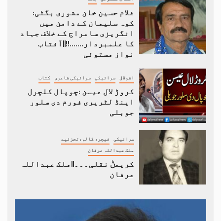
غلام حسین خان مشوری بگٹی:
کوہ سلیمان کے دامن میں
انگریزی سامراج کے خلاف جہاد
کا علمبردار…….!!||آفتاب
نواز مستوئی
اشولال
سرائیکی
سرائیکی شاعری
کتاب
کروڑ لال عیسن :چوپال کلچرل
اینڈ لٹریری فورم دی سلور
جوبلی
سرائیکی
فیچر، کالم،تجزئیے
ملک عبداللہ عرفان
کریمݨ نقلی۔۔۔||ملک عبداللہ
عرفان