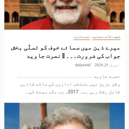
فیچر، کالم،تجزئیے
نصرت جاوید
میرے ذہن میں سمائے خوف کو تسلّی بخش
جواب کی ضرورت۔۔۔ || نصرت جاوید
اپریل 21, 2024
dailyswail
نصرت جاوید ۔۔۔۔۔۔۔۔۔۔۔۔۔۔۔۔۔۔۔۔۔۔۔۔۔۔
وطن عزیز میں منتخب اداروں کی ساکھ شاذہی
قابل رشک رہی ہے۔ 2017ء سے مگر سینٹ کی...