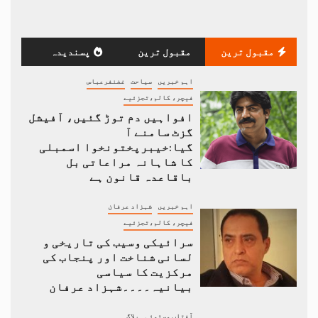
مقبول ترین
مقبول ترین
پسندیدہ
اہم خبریں
سیاحت
غضنفرعباس
فیچر، کالم،تجزئیے
افواہیں دم توڑ گئیں، آفیشل
گزٹ سامنے آ
گیا:خیبرپختونخوا اسمبلی
کا شاہانہ مراعاتی بل
باقاعدہ قانون ہے
اہم خبریں
شہزاد عرفان
فیچر، کالم،تجزئیے
سرائیکی وسیب کی تاریخی و
لسانی شناخت اور پنجاب کی
مرکزیت کا سیاسی
بیانیہ۔۔۔۔شہزاد عرفان
آفتاب مستوئی
بلاگ