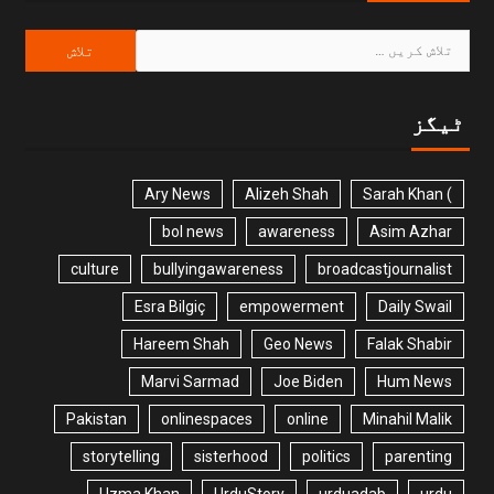
ٹیگز
Ary News
Alizeh Shah
) Sarah Khan
bol news
awareness
Asim Azhar
culture
bullyingawareness
broadcastjournalist
Esra Bilgiç
empowerment
Daily Swail
Hareem Shah
Geo News
Falak Shabir
Marvi Sarmad
Joe Biden
Hum News
Pakistan
onlinespaces
online
Minahil Malik
storytelling
sisterhood
politics
parenting
Uzma Khan
UrduStory
urduadab
urdu