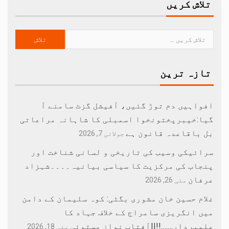
تلاش کریں
تازہ ترین
افواہیں دم توڑ گئیں، آفیشل گزٹ سامنے آ
گیا:خیبرپختونخوا اسمبلی کا شاہانہ مراعاتی
بل باقاعدہ قانون ہے
جولائی 7, 2026
سرائیکی وسیب کی تاریخی و لسانی شناخت اور
پنجاب کی مرکزیت کا سیاسی بیانیہ۔۔۔۔شہزاد
عرفان
مئی 26, 2026
غلام حسین خان مشوری بگٹی: کوہ سلیمان کے دامن
میں انگریزی سامراج کے خلاف جہاد کا
علمبردار…….!!||آفتاب نواز مستوئی
مئی 18, 2026