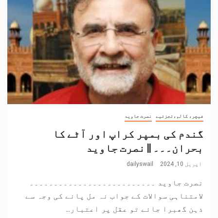
فیچر، کالم،تجزئیے
نصرت جاوید
گندم کی بمپر کراپ اور آٹے کا
بحران۔۔۔ || نصرت جاوید
اپریل 10, 2024
dailyswail
نصرت جاوید ۔۔۔۔۔۔۔۔۔۔۔۔۔۔۔۔۔۔۔۔۔۔۔۔۔۔
لامتناہی سوالات کے جواب نہ مل پانے کی وجہ سے
ذہن گھبرا جائے تو عقل پر اعتبار...