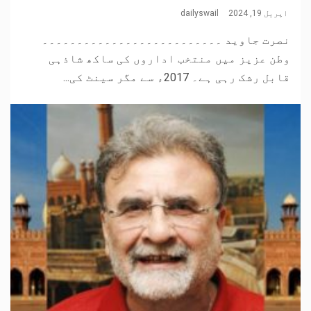
اپریل 19, 2024
dailyswail
نصرت جاوید ۔۔۔۔۔۔۔۔۔۔۔۔۔۔۔۔۔۔۔۔۔۔۔۔۔۔
وطن عزیز میں منتخب اداروں کی ساکھ شاذہی
قابل رشک رہی ہے۔ 2017ء سے مگر سینٹ کی...