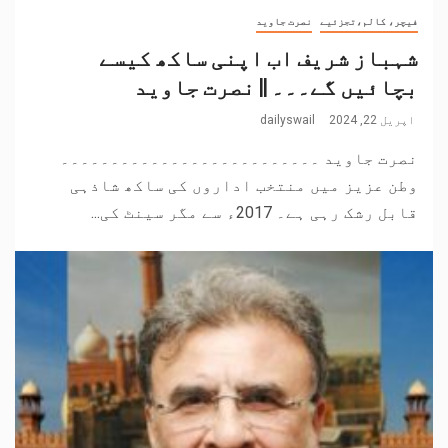
فیچر، کالم،تجزئیے
نصرت جاوید
شہباز شریف اب اپنی ساکھ کیسے
بچائیں گے۔۔۔ || نصرت جاوید
اپریل 22, 2024
dailyswail
نصرت جاوید ۔۔۔۔۔۔۔۔۔۔۔۔۔۔۔۔۔۔۔۔۔۔۔۔۔۔
وطن عزیز میں منتخب اداروں کی ساکھ شاذہی
قابل رشک رہی ہے۔ 2017ء سے مگر سینٹ کی...