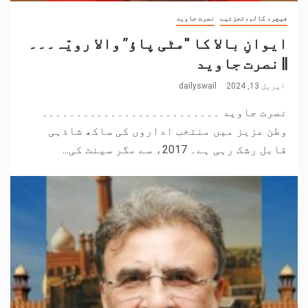
فیچر، کالم،تجزئیے
نصرت جاوید
ایوانِ بالا کا "مٹی پاؤ” والا رویّہ۔۔۔
|| نصرت جاوید
اپریل 13, 2024
dailyswail
نصرت جاوید ۔۔۔۔۔۔۔۔۔۔۔۔۔۔۔۔۔۔۔۔۔۔۔۔۔۔
وطن عزیز میں منتخب اداروں کی ساکھ شاذہی
قابل رشک رہی ہے۔ 2017ء سے مگر سینٹ کی...