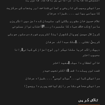
سرائیکی وسیب کی تاریخی و لسانی شناخت اور پنجاب کی مرکزیت
کا سیاسی بیانیہ۔۔۔۔شہزاد عرفان
غلام حسین خان مشوری بگٹی: کوہ سلیمان کے دامن میں انگریزی
سامراج کے خلاف جہاد کا علمبردار…….!!||آفتاب نواز مستوئی
کروڑ لال عیسن :چوپال کلچرل اینڈ لٹریری فورم دی سلور جوبلی
کریمݨ نقلی۔۔۔||ملک عبداللہ عرفان
دیپک راگ، ثریا ملتانیکر اور لوح اعزاز کی کہانی||رانا
محبوب اختر
خالی لفظاں دا میلہ||سعید اختر
قصے توں پہلے دا قصہ||ڈاکٹرنجیب حیدر
سرائیکی کہانی۔۔۔“میڈی لوسی” ۔۔۔۔شہزاد عرفان
سرائیکی صحافی ،شاعر رازش لیاقت پوری دا وچھوڑا
تلاش کریں