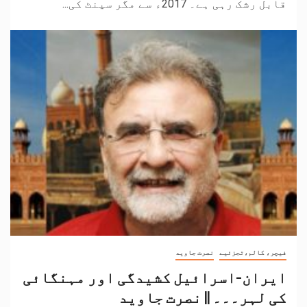
قابل رشک رہی ہے۔ 2017ء سے مگر سینٹ کی...
فیچر، کالم،تجزئیے
نصرت جاوید
ایران-اسرائیل کشیدگی اور مہنگائی
کی لہر۔۔۔ || نصرت جاوید