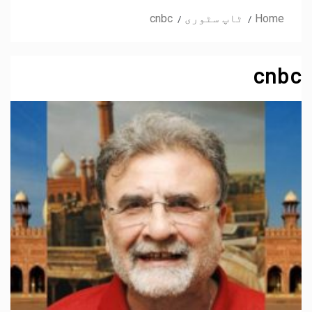
Home
ٹاپ سٹوری
cnbc
cnbc