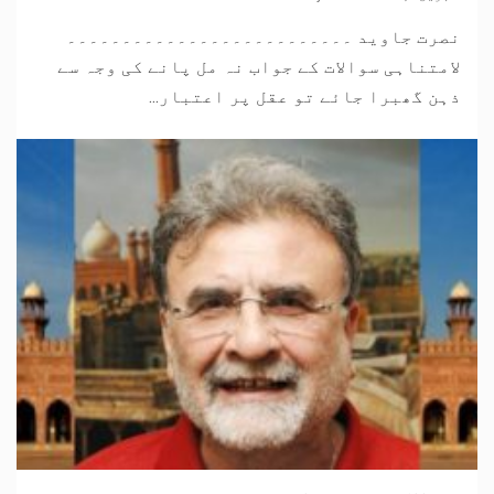
نصرت جاوید ۔۔۔۔۔۔۔۔۔۔۔۔۔۔۔۔۔۔۔۔۔۔۔۔۔۔
لامتناہی سوالات کے جواب نہ مل پانے کی وجہ سے
ذہن گھبرا جائے تو عقل پر اعتبار...