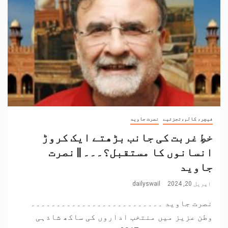
فیچر، کالم،تجزئیے
نصرت جاوید
خطِ غربت کی جانب بڑھتے ایک کروڑ
انسانوں کا مستقبل؟۔۔۔ || نصرت
جاوید
اپریل 20, 2024
dailyswail
نصرت جاوید ۔۔۔۔۔۔۔۔۔۔۔۔۔۔۔۔۔۔۔۔۔۔۔۔۔۔
وطن عزیز میں منتخب اداروں کی ساکھ شاذہی