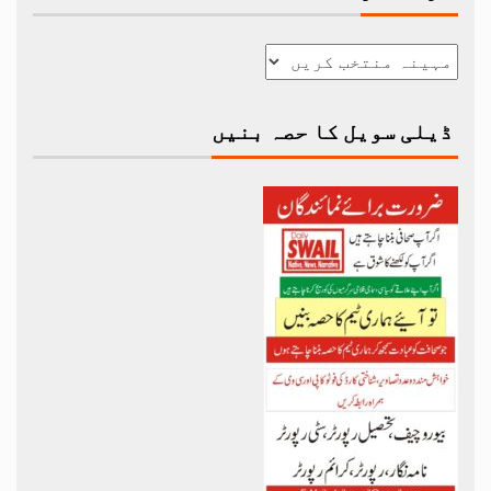
ڈیلی سویل کا حصہ بنیں