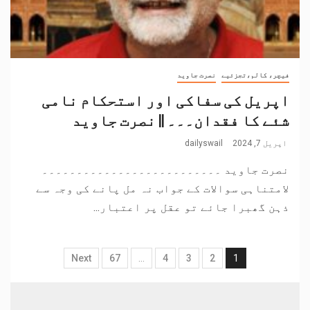
فیچر، کالم،تجزئیے
نصرت جاوید
اپریل کی سفاکی اور استحکام نامی
شئے کا فقدان۔۔۔ || نصرت جاوید
اپریل 7, 2024
dailyswail
نصرت جاوید ۔۔۔۔۔۔۔۔۔۔۔۔۔۔۔۔۔۔۔۔۔۔۔۔۔۔
لامتناہی سوالات کے جواب نہ مل پانے کی وجہ سے
ذہن گھبرا جائے تو عقل پر اعتبار...
Next
67
…
4
3
2
1