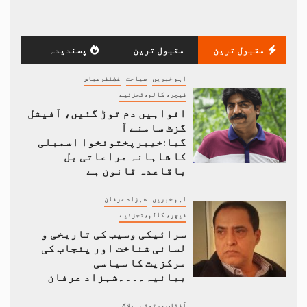
مقبول ترین
مقبول ترین
پسندیدہ
اہم خبریں
سیاحت
غضنفرعباس
فیچر، کالم،تجزئیے
افواہیں دم توڑ گئیں، آفیشل
گزٹ سامنے آ
گیا:خیبرپختونخوا اسمبلی
کا شاہانہ مراعاتی بل
باقاعدہ قانون ہے
اہم خبریں
شہزاد عرفان
فیچر، کالم،تجزئیے
سرائیکی وسیب کی تاریخی و
لسانی شناخت اور پنجاب کی
مرکزیت کا سیاسی
بیانیہ۔۔۔۔شہزاد عرفان
آفتاب مستوئی
بلاگ