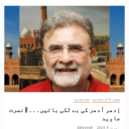
فیچر، کالم،تجزئیے
نصرت جاوید
اِدھر اْدھر کی بے تْکی باتیں۔۔۔ || نصرت
جاوید
اپریل 9, 2024
dailyswail