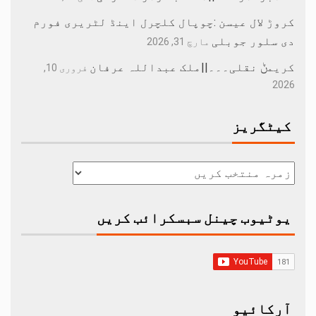
کروڑ لال عیسن :چوپال کلچرل اینڈ لٹریری فورم
دی سلور جوبلی
مارچ 31, 2026
کریمݨ نقلی۔۔۔||ملک عبداللہ عرفان
فروری 10,
2026
کیٹگریز
یوٹیوب چینل سبسکرائب کریں
آرکائیو