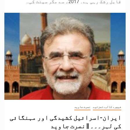
قابل رشک رہی ہے۔ 2017ء سے مگر سینٹ کی...
فیچر، کالم،تجزئیے
نصرت جاوید
ایران-اسرائیل کشیدگی اور مہنگائی
کی لہر۔۔۔ || نصرت جاوید