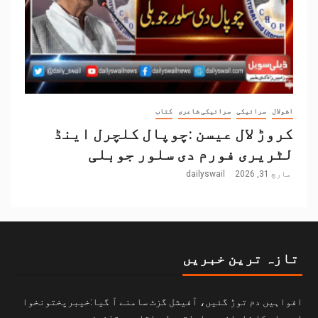
اشولال
سرائیکی
سرائیکی شاعری
کتاب
کروڑ لال عیسن :چوپال کلچرل اینڈ
لٹریری فورم دی سلور جوبلی
مارچ 31, 2026
dailyswail
تازہ ترین خبریں
افواہیں دم توڑ گئیں، آفیشل گزٹ سامنے آ گیا:خیبرپختونخوا
اسمبلی کا شاہانہ مراعاتی بل باقاعدہ قانون ہے