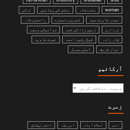
woman
بلھے شاہ
بھٹو کی پھانسی
ترکی
حیدر جاوید سید
خبریں،تبصرے
راحموں شاہ
زرداری
زمیں زاد کی خبر
سرائیکی وسیب
شاہ زادہ
شیخ رشید احمد
نصرت جاوید
نواز شریف
ڈیلی سویل
آرکائیو
زمرے
ادب
اسلام آباد
امریکہ
انٹرنیشنل