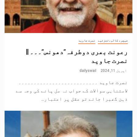
فیچر، کالم،تجزئیے
نصرت جاوید
رعونت بھری دوطرفہ”دھونس”۔۔۔ ||
نصرت جاوید
اپریل 11, 2024
dailyswail
نصرت جاوید ۔۔۔۔۔۔۔۔۔۔۔۔۔۔۔۔۔۔۔۔۔۔۔۔۔۔
لامتناہی سوالات کے جواب نہ مل پانے کی وجہ سے
ذہن گھبرا جائے تو عقل پر اعتبار...