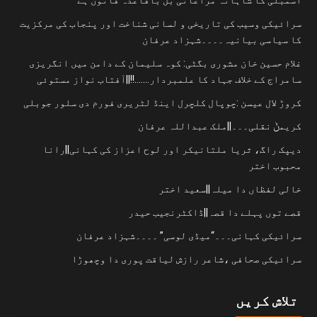
سرائیکی وسیب کی تاریخی و لسانی شناخت اور پنجاب کی مرکزیت
کا سیاسی بیانیہ۔۔۔۔شہزاد عرفان
غلام حسین خان مشوری بگٹی: کوہ سلیمان کے دامن میں انگریزی
سامراج کے خلاف جہاد کا علمبردار…….!!||آفتاب نواز مستوئی
کروڑ لال عیسن :چوپال کلچرل اینڈ لٹریری فورم دی سلور جوبلی
کریمݨ نقلی۔۔۔||ملک عبداللہ عرفان
دیپک راگ، ثریا ملتانیکر اور لوح اعزاز کی کہانی||رانا
محبوب اختر
خالی لفظاں دا میلہ||سعید اختر
قصے توں پہلے دا قصہ||ڈاکٹرنجیب حیدر
سرائیکی کہانی۔۔۔“میڈی لوسی” ۔۔۔۔شہزاد عرفان
سرائیکی صحافی ،شاعر رازش لیاقت پوری دا وچھوڑا
تلاش کریں