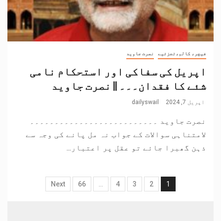
فیچر، کالم،تجزئیے
نصرت جاوید
اپریل کی سفاکی اور استحکام نامی
شئے کا فقدان۔۔۔ || نصرت جاوید
اپریل 7, 2024
dailyswail
نصرت جاوید ۔۔۔۔۔۔۔۔۔۔۔۔۔۔۔۔۔۔۔۔۔۔۔۔۔۔
لامتناہی سوالات کے جواب نہ مل پانے کی وجہ سے
ذہن گھبرا جائے تو عقل پر اعتبار...
Next
66
…
4
3
2
1