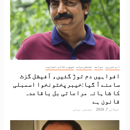
اہم خبریں
سیاحت
غضنفرعباس
فیچر، کالم،تجزئیے
افواہیں دم توڑ گئیں، آفیشل گزٹ
سامنے آ گیا:خیبرپختونخوا اسمبلی
کا شاہانہ مراعاتی بل باقاعدہ
قانون ہے
جولائی 7, 2026
غضنفر عباس