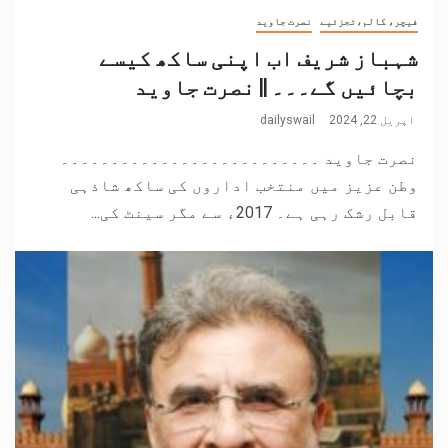
فیچر، کالم،تجزئیے
نصرت جاوید
شہباز شریف اب اپنی ساکھ کیسے
بچائیں گے۔۔۔ || نصرت جاوید
اپریل 22, 2024
dailyswail
نصرت جاوید ۔۔۔۔۔۔۔۔۔۔۔۔۔۔۔۔۔۔۔۔۔۔۔۔۔۔
وطن عزیز میں منتخب اداروں کی ساکھ شاذہی
قابل رشک رہی ہے۔ 2017ء سے مگر سینٹ کی...