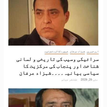
اہم خبریں
شہزاد عرفان
فیچر، کالم،تجزئیے
سرائیکی وسیب کی تاریخی و لسانی
شناخت اور پنجاب کی مرکزیت کا
سیاسی بیانیہ۔۔۔۔شہزاد عرفان
مئی 26, 2026
غضنفر عباس