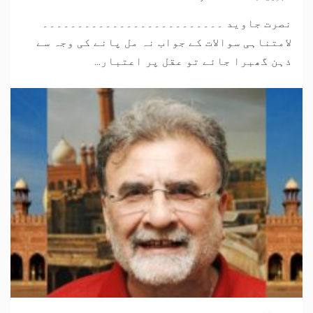
نصرت جاوید ۔۔۔۔۔۔۔۔۔۔۔۔۔۔۔۔۔۔۔۔۔۔۔۔۔۔
لامتناہی سوالات کے جواب نہ مل پانے کی وجہ سے
ذہن گھبرا جائے تو عقل پر اعتبار...