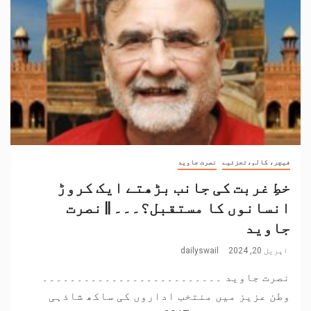
فیچر، کالم،تجزئیے
نصرت جاوید
خطِ غربت کی جانب بڑھتے ایک کروڑ
انسانوں کا مستقبل؟۔۔۔ || نصرت
جاوید
اپریل 20, 2024
dailyswail
نصرت جاوید ۔۔۔۔۔۔۔۔۔۔۔۔۔۔۔۔۔۔۔۔۔۔۔۔۔۔
وطن عزیز میں منتخب اداروں کی ساکھ شاذہی