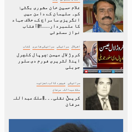
غلام حسین خان مشوری بگٹی:
کوہ سلیمان کے دامن میں
انگریزی سامراج کے خلاف جہاد
کا علمبردار…….!!||آفتاب
نواز مستوئی
اشولال
سرائیکی
سرائیکی شاعری
کتاب
کروڑ لال عیسن :چوپال کلچرل
اینڈ لٹریری فورم دی سلور
جوبلی
سرائیکی
فیچر، کالم،تجزئیے
ملک عبداللہ عرفان
کریمݨ نقلی۔۔۔||ملک عبداللہ
عرفان