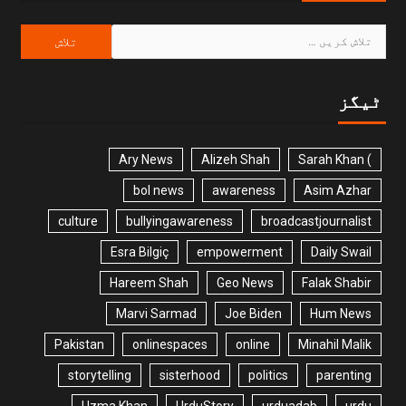
ٹیگز
Ary News
Alizeh Shah
) Sarah Khan
bol news
awareness
Asim Azhar
culture
bullyingawareness
broadcastjournalist
Esra Bilgiç
empowerment
Daily Swail
Hareem Shah
Geo News
Falak Shabir
Marvi Sarmad
Joe Biden
Hum News
Pakistan
onlinespaces
online
Minahil Malik
storytelling
sisterhood
politics
parenting
Uzma Khan
UrduStory
urduadab
urdu