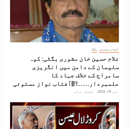
آفتاب مستوئی
بلاگ
غلام حسین خان مشوری بگٹی: کوہ
سلیمان کے دامن میں انگریزی
سامراج کے خلاف جہاد کا
علمبردار…….!!||آفتاب نواز مستوئی
مئی 18, 2026
غضنفر عباس