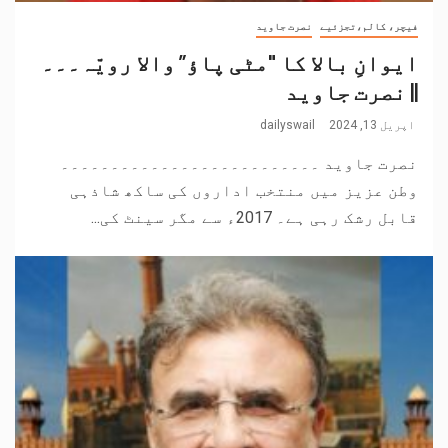
فیچر، کالم،تجزئیے
نصرت جاوید
ایوانِ بالا کا "مٹی پاؤ” والا رویّہ۔۔۔
|| نصرت جاوید
اپریل 13, 2024
dailyswail
نصرت جاوید ۔۔۔۔۔۔۔۔۔۔۔۔۔۔۔۔۔۔۔۔۔۔۔۔۔۔
وطن عزیز میں منتخب اداروں کی ساکھ شاذہی
قابل رشک رہی ہے۔ 2017ء سے مگر سینٹ کی...