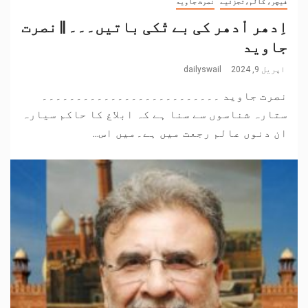
فیچر، کالم،تجزئیے
نصرت جاوید
اِدھر اْدھر کی بے تْکی باتیں۔۔۔ || نصرت
جاوید
اپریل 9, 2024
dailyswail
نصرت جاوید ۔۔۔۔۔۔۔۔۔۔۔۔۔۔۔۔۔۔۔۔۔۔۔۔۔۔
ستارہ شناسوں سے سنا ہے کہ ابلاغ کا حاکم سیارہ
ان دنوں عالم رجعت میں ہے۔میں اس...