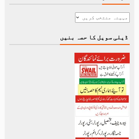
ڈیلی سویل کا حصہ بنیں