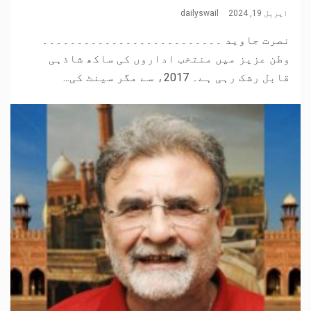
اپریل 19, 2024
dailyswail
نصرت جاوید ۔۔۔۔۔۔۔۔۔۔۔۔۔۔۔۔۔۔۔۔۔۔۔۔۔۔
وطن عزیز میں منتخب اداروں کی ساکھ شاذہی
قابل رشک رہی ہے۔ 2017ء سے مگر سینٹ کی...