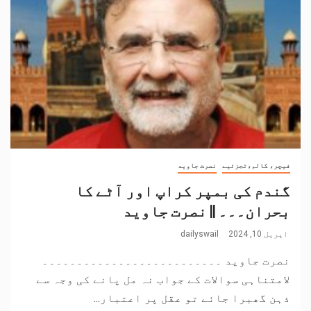
فیچر، کالم،تجزئیے
نصرت جاوید
گندم کی بمپر کراپ اور آٹے کا
بحران۔۔۔ || نصرت جاوید
اپریل 10, 2024
dailyswail
نصرت جاوید ۔۔۔۔۔۔۔۔۔۔۔۔۔۔۔۔۔۔۔۔۔۔۔۔۔۔
لامتناہی سوالات کے جواب نہ مل پانے کی وجہ سے
ذہن گھبرا جائے تو عقل پر اعتبار...