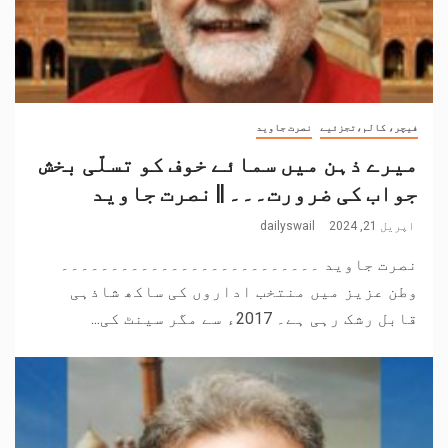
فیچر، کالم،تجزئیے
نصرت جاوید
میرے ذہن میں سمائے خوف کو تسلّی بخش
جواب کی ضرورت۔۔۔ || نصرت جاوید
اپریل 21, 2024
dailyswail
نصرت جاوید ۔۔۔۔۔۔۔۔۔۔۔۔۔۔۔۔۔۔۔۔۔۔۔۔۔۔
وطن عزیز میں منتخب اداروں کی ساکھ شاذہی
قابل رشک رہی ہے۔ 2017ء سے مگر سینٹ کی...