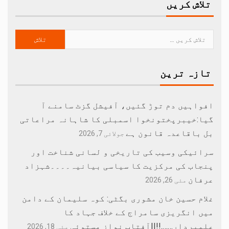
تلاش کریں
تازہ ترین
افواہیں دم توڑ گئیں، آفیشل گزٹ سامنے آ
گیا:خیبرپختونخوا اسمبلی کا شاہانہ مراعاتی
بل باقاعدہ قانون ہے
جولائی 7, 2026
سرائیکی وسیب کی تاریخی و لسانی شناخت اور
پنجاب کی مرکزیت کا سیاسی بیانیہ۔۔۔۔شہزاد
عرفان
مئی 26, 2026
غلام حسین خان مشوری بگٹی: کوہ سلیمان کے دامن
میں انگریزی سامراج کے خلاف جہاد کا
علمبردار…….!!||آفتاب نواز مستوئی
مئی 18, 2026