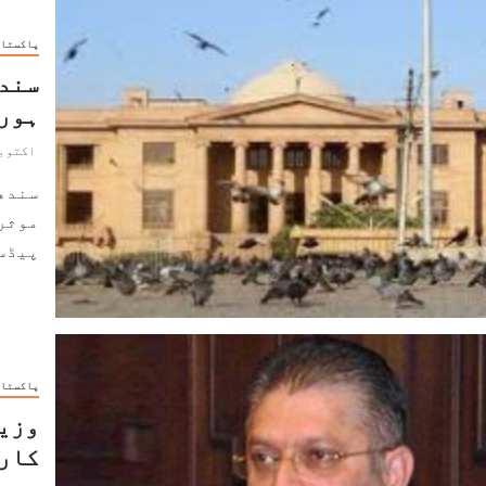
پاکستا
سندھ
ہورڈ
اکتوبر 26, 2
سندھ 
موثر 
پیڈسٹ
پاکستا
وزیر
کار