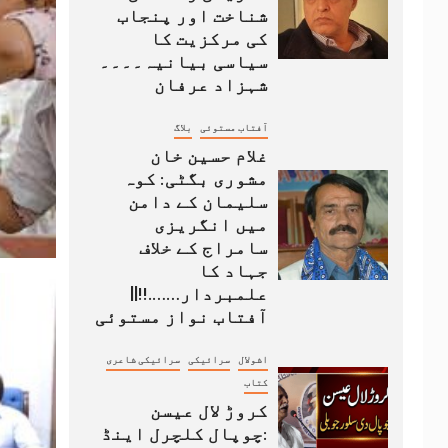
شناخت اور پنجاب
کی مرکزیت کا
سیاسی بیانیہ۔۔۔۔
شہزاد عرفان
آفتاب مستوئی
بلاگ
غلام حسین خان
مشوری بگٹی: کوہ
سلیمان کے دامن
میں انگریزی
سامراج کے خلاف
جہاد کا
علمبردار…….!!||
آفتاب نواز مستوئی
اشولال
سرائیکی
سرائیکی شاعری
کتاب
کروڑ لال عیسن
:چوپال کلچرل اینڈ