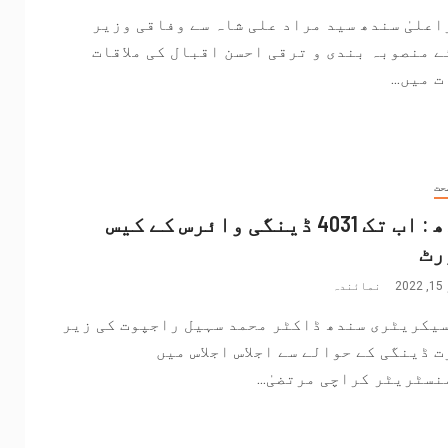
علیٰ سندھ سید مراد علی شاہ سے وفاقی وزیر
 منصوبہ بندی و ترقی احسن اقبال کی ملاقات
ت میں...
حت
سندھ : اب تک 4031 ڈینگی وائرس کے کیس
رٹ
2
نمائندہ
سیکریٹری سندھ ڈاکٹر محمد سہیل راجپوت کی زیر
 ڈینگی کے حوالے سے اجلاس اجلاس میں
سٹریٹر کراچی مرتضیٰ...