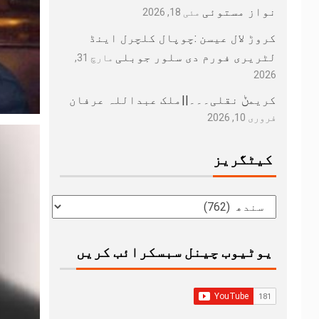
نواز مستوئی
مئی 18, 2026
کروڑ لال عیسن :چوپال کلچرل اینڈ
لٹریری فورم دی سلور جوبلی
مارچ 31,
2026
کریمݨ نقلی۔۔۔||ملک عبداللہ عرفان
فروری 10, 2026
کیٹگریز
یوٹیوب چینل سبسکرائب کریں