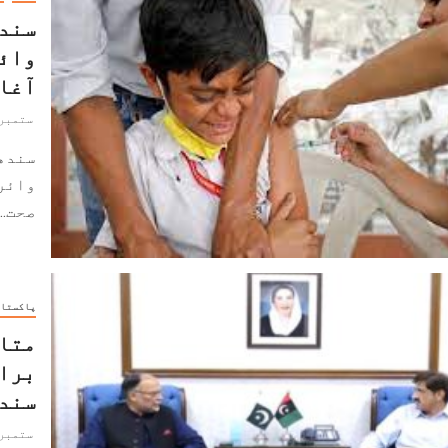
سندھ
وائر
آغا
ستمبر 20, 022
سندھ 
وائر
صحت...
پاکستا
متاث
براد
سند
ستمبر 19, 022