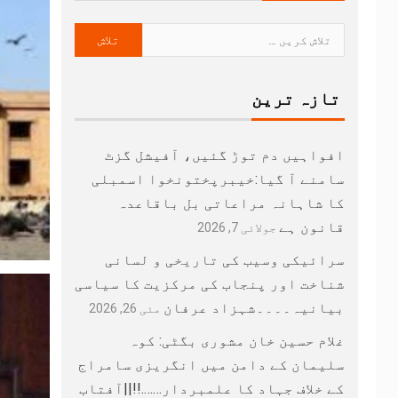
تازہ ترین
افواہیں دم توڑ گئیں، آفیشل گزٹ
سامنے آ گیا:خیبرپختونخوا اسمبلی
کا شاہانہ مراعاتی بل باقاعدہ
قانون ہے
جولائی 7, 2026
سرائیکی وسیب کی تاریخی و لسانی
شناخت اور پنجاب کی مرکزیت کا سیاسی
بیانیہ۔۔۔۔شہزاد عرفان
مئی 26, 2026
غلام حسین خان مشوری بگٹی: کوہ
سلیمان کے دامن میں انگریزی سامراج
کے خلاف جہاد کا علمبردار…….!!||آفتاب