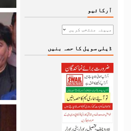
آرکائیو
ڈیلی سویل کا حصہ بنیں