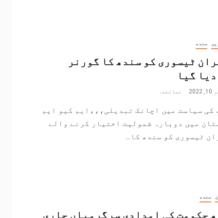
یں
سندھ
ان ٹیسوری کو سندھ کا گورنر
دیا گیا
202
نمائندہ
 کی سیاست میں اچانک تبدیلی،،،ایم کیو ایم
تان میں دوبارہ شمولیت اختیار کرنے والے
ن ٹیسوری کو سندھ کا...
ن
سندھ
 حکومت کی امدادی سرگرمیاں جاری