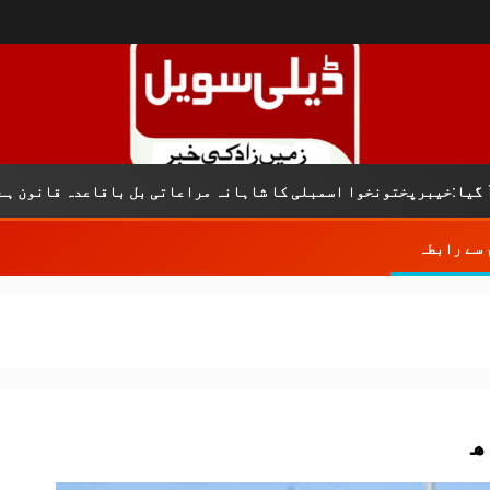
کری
خوا اسمبلی کا شاہانہ مراعاتی بل باقاعدہ قانون ہے
 سے رابطہ
ھ