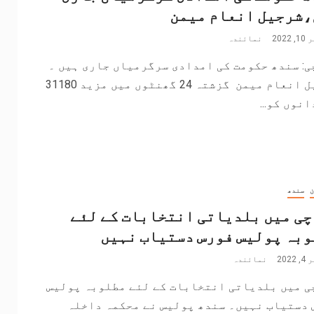
،شرجیل انعام میمن
202
نمائندہ
: سندھ حکومت کی امدادی سرگرمیاں جاری ہیں ۔
شرجیل انعام میمن گزشتہ 24 گھنٹوں میں مزید 31180
نوں کو...
ن
سندھ
ی میں بلدیاتی انتخابات کے لئے
بہ پولیس فورس دستیاب نہیں
202
نمائندہ
ی میں بلدیاتی انتخابات کے لئے مطلوبہ پولیس
 دستیاب نہیں۔ سندھ پولیس نے محکمہ داخلہ