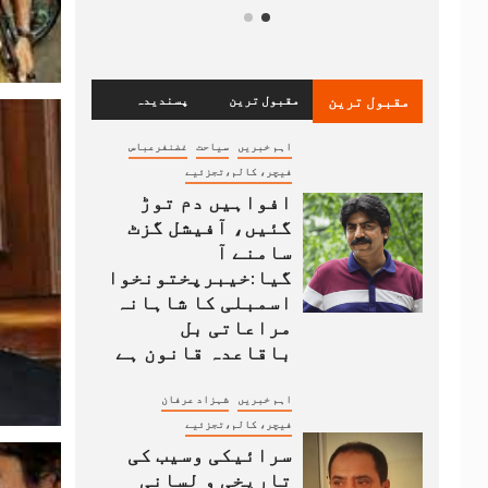
مقبول ترین
مقبول ترین
پسندیدہ
اہم خبریں
سیاحت
غضنفرعباس
فیچر، کالم،تجزئیے
افواہیں دم توڑ
گئیں، آفیشل گزٹ
سامنے آ
گیا:خیبرپختونخوا
اسمبلی کا شاہانہ
مراعاتی بل
باقاعدہ قانون ہے
اہم خبریں
شہزاد عرفان
فیچر، کالم،تجزئیے
سرائیکی وسیب کی
تاریخی و لسانی