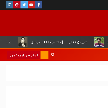
مݨ نقلی۔۔۔||ملک عبداللہ عرفان
کروڑ لال عیسن :چوپال ک
ڈیلی سویل ویڈیوز