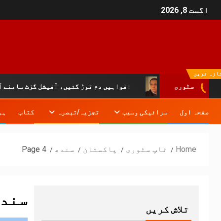
اگست 8, 2026
ازہ ترین
افواہیں دم توڑ گئیں، آفیشل گزٹ سامنے آ گیا:خیبرپختون
سٹوری
صفحہ اول
سرائیکی وسیب
تجزیہ/تبصرہ
کتاب
ہم
Home
ٹاپ سٹوری
پاکستان
سندھ
Page 4
سند
تلاش کریں