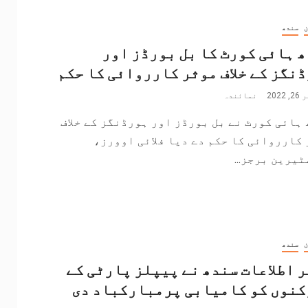
ن
سندھ
 ہائی کورٹ کا بل بورڈز اور
نگز کے خلاف موثر کارروائی کا حکم
202
نمائندہ
ہائی کورٹ نے بل بورڈز اور ہورڈنگز کے خلاف
کارروائی کا حکم دے دیا فلائی اوورز،
یرین برجز...
ن
سندھ
 اطلاعات سندھ نے پیپلز پارٹی کے
کنوں کو کامیابی پرمبارکباد دی