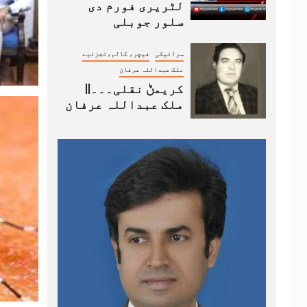
لٹریری فورم دی
سلور جوبلی
سرائیکی
فیچر، کالم،تجزئیے
ملک عبداللہ عرفان
کریمݨ نقلی۔۔۔||
ملک عبداللہ عرفان