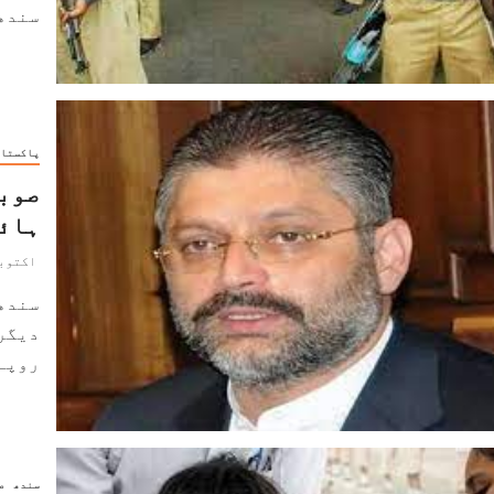
سندھ 
پاکستا
صوبا
ہائی
اکتوبر 4, 2
سندھ
دیگر 
روپے 
سندھ
ص