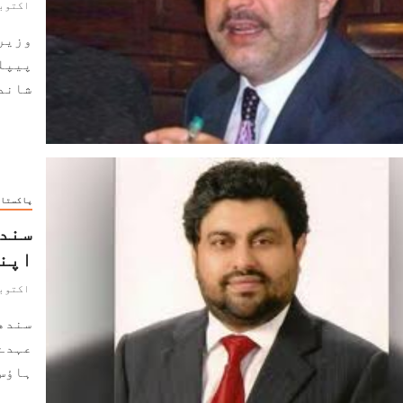
اکتوبر 17, 2
وزیر 
پیپل
شاندا
پاکستا
سندھ
اپنے
اکتوبر 10, 2
سندھ
عہدے
ہاؤس 