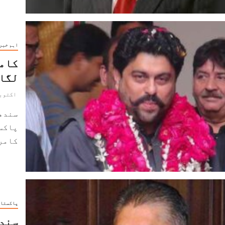
اہم خبر
کامر
لگا
اکتوبر 10, 2
سندھ
پاکس
کامرا
پاکستا
سندھ