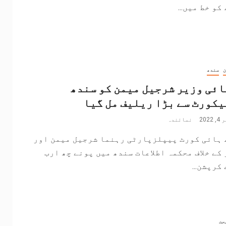
کو خط میں...
ن
سندھ
ئی وزیر شرجیل میمن کو سندھ
کورٹ سے بڑا ریلیف مل گیا
202
نمائندہ
 ہائی کورٹ پیپلزپارٹی رہنما شرجیل میمن اور
کے خلاف محکمہ اطلاعات سندھ میں پونے چھ ارب
کرپشن...
حت