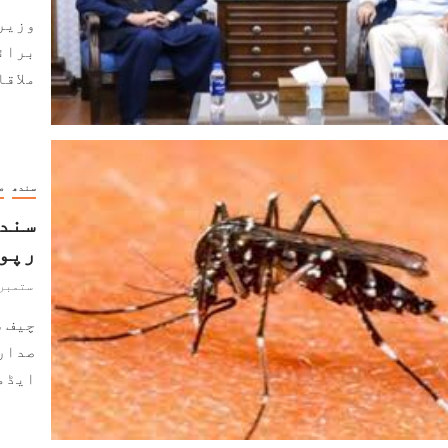
وزیرا
برائے
ملاقا
سندھ
ص
رپو
ستمبر 15, 022
چیف 
صدارت
ایڈمن