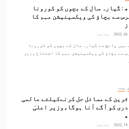
 : گیارہ سال کے بچوں کو کورونا
س سے بچاؤ کی ویکسینیشن مہم کا
ز
2
نمائندہ
میں پانچ سے گیارہ سال کے بچوں کو کورونا
س سے بچاؤ کی ویکسینیشن مہم کا افتتاح وزیر
ن
سندھ
رین کے مسائل حل کرنےکیلئے عالمی
ری کو آگے آنا ہوگا،وزیر اعلیٰ
ھ
2
نمائندہ