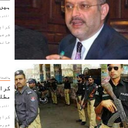
ہیں
اکتوبر 10, 2
کراچی
خاندا
پاکستا
کراچ
مطلو
اکتوبر 4, 2
کراچ
فورس