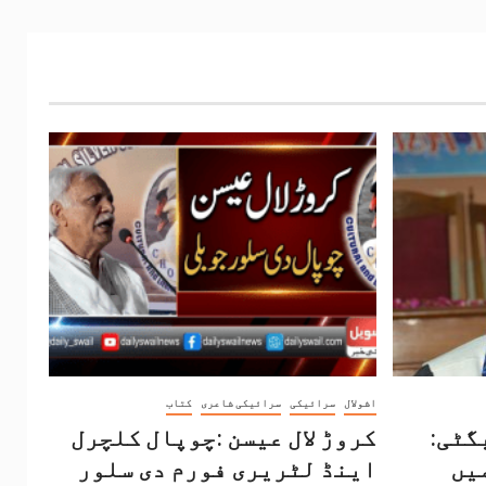
اشولال
سرائیکی
سرائیکی شاعری
کتاب
گٹی:
کروڑ لال عیسن :چوپال کلچرل
یں
اینڈ لٹریری فورم دی سلور