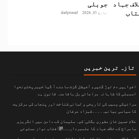
اف جہاد
جوبلی
فتاب
مارچ 31, 2026
dailyswail
تازہ ترین خبریں
افواہیں دم توڑ گئیں، آفیشل گزٹ سامنے آ گیا:خیبرپختونخوا
اسمبلی کا شاہانہ مراعاتی بل باقاعدہ قانون ہے
سرائیکی وسیب کی تاریخی و لسانی شناخت اور پنجاب کی مرکزیت
کا سیاسی بیانیہ۔۔۔۔شہزاد عرفان
غلام حسین خان مشوری بگٹی: کوہ سلیمان کے دامن میں انگریزی
سامراج کے خلاف جہاد کا علمبردار…….!!||آفتاب نواز مستوئی
کروڑ لال عیسن :چوپال کلچرل اینڈ لٹریری فورم دی سلور جوبلی