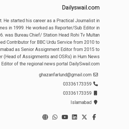
Dailyswail.com
 He started his career as a Practical Journalist in
es in 1999. He worked as Reporter/Sub Editor in
6. was Bureau Chief/ Station Head Rohi Tv Multan
ed Contributor for BBC Urdu Service from 2010 to
amabad as Senior Assignment Editor from 2015 to
cer (Head of Assignments and OSRs) in Hum News
Editor of the regional news portal DailySwail.com
ghazanfarlund@gmail.com
03336173359
03336173359
Islamabad