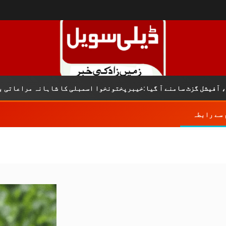
ل گزٹ سامنے آ گیا:خیبرپختونخوا اسمبلی کا شاہانہ مراعاتی بل باقا
 سے رابطہ