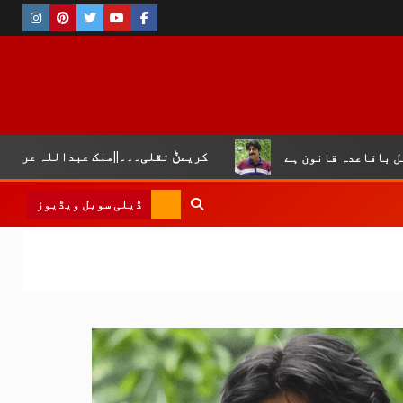
کریمݨ نقلی۔۔۔||ملک عبداللہ عرفان
عدہ قانون ہے
ڈیلی سویل ویڈیوز