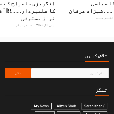
ا سیاسی
انگریزی سامراج کے خل
۔۔۔شہزاد عرفان
کا علمبردار…….!!||آ
نواز مستوئی
غضنفر عباس
مئی 18, 2026
غضنفر عباس
تلاش کریں
ٹیگز
Ary News
Alizeh Shah
) Sarah Khan