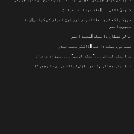
کریمݨ نقلی۔۔۔||ملک عبداللہ عرفان
دیپک راگ، ثریا ملتانیکر اور لوح اعزاز کی کہانی||رانا
محبوب اختر
خالی لفظاں دا میلہ||سعید اختر
قصے توں پہلے دا قصہ||ڈاکٹرنجیب حیدر
سرائیکی کہانی۔۔۔“میڈی لوسی” ۔۔۔۔شہزاد عرفان
سرائیکی صحافی ،شاعر رازش لیاقت پوری دا وچھوڑا