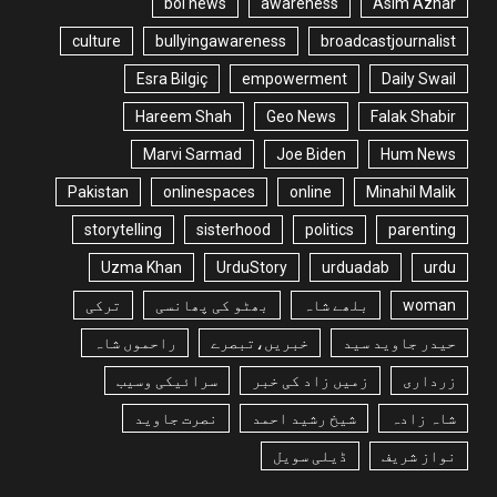
bol news
awareness
Asim Azhar
culture
bullyingawareness
broadcastjournalist
Esra Bilgiç
empowerment
Daily Swail
Hareem Shah
Geo News
Falak Shabir
Marvi Sarmad
Joe Biden
Hum News
Pakistan
onlinespaces
online
Minahil Malik
storytelling
sisterhood
politics
parenting
Uzma Khan
UrduStory
urduadab
urdu
woman
بلھے شاہ
بھٹو کی پھانسی
ترکی
حیدر جاوید سید
خبریں،تبصرے
راحموں شاہ
زرداری
زمیں زاد کی خبر
سرائیکی وسیب
شاہ زادہ
شیخ رشید احمد
نصرت جاوید
نواز شریف
ڈیلی سویل