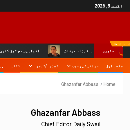
اگست 8, 2026
ازہ ترین
سٹوری
اسی بیانیہ۔۔۔۔شہزاد عرفان
افواہیں دم توڑ گئیں، آفیش
صفحہ اول
سرائیکی وسیب
تجزیہ/تبصرہ
کتاب
ہم
Ghazanfar Abbass
Home
Ghazanfar Abbass
Chief Editor Daily Swail