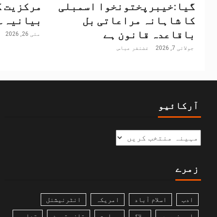
گیا:خیبرپختونخوا اسمبلی
مرکزیت ک
کا شاہانہ مراعاتی بل
بیانیہ۔
باقاعدہ قانون ہے
مئی 26, 2026
جولائی 7, 2026
غضنفر عباس
آرکائیو
زمرے
ادب
اسلام آباد
امریکہ
انٹرنیشنل
اہم خبریں
بلاگ
بھارت
تازہ ترین
تعلیم