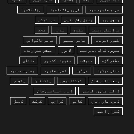
حیدر جاوید سید
خیبر پختونخوا
رؤف کلاسرا
راجن پور
رسول بخش رئیس
سرائیکی
سرائیکی وسیب
سندھ
شوبز
صحت
ظہور دھریجہ
عامر حسینی
عامر خاکوانی
فیچر، کالم،تجزئیے
لاہور
مبشر علی زیدی
مظفر گڑھ
معیشت
مقبوضہ کشمیر
ملتان
ملٹی میڈیا
میڈیا
نصرت جاوید
وجاہت مسعود
وسعت اللہ خان
ٹیکنالوجی
پاکستان
پنجاب
ڈاکٹر طاہرہ کاظمی
ڈیرہ اسماعیل خان
ڈیرہ غازی خان
کالم
کراچی
کرکٹ
کھیل
گلزار احمد