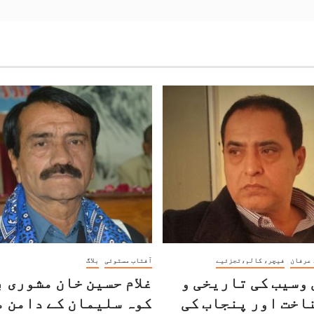
 عرفان
فیچر، کالم،تجزئیے
آفتاب مستوئی
بلاگ
وسیب کی تاریخی و
غلام حسین خان مشوری ب
اخت اور پنجاب کی
کوہ سلیمان کے دامن م