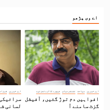
اے وی پڑھو
اہم خبریں
سیاحت
غضنفرعباس
فیچر، کالم،تجزئیے
اہم خبریں
شہزاد
افواہیں دم توڑ گئیں، آفیشل
سرائیکی 
گزٹ سامنے آ
لسانی شن