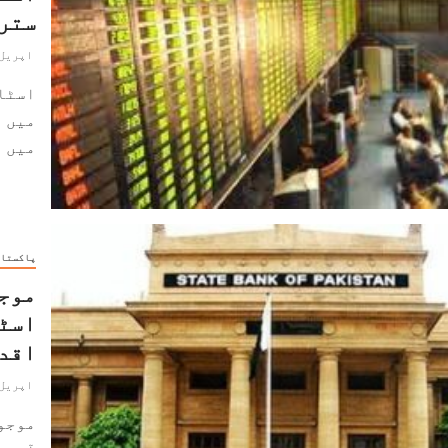
سترہ
اپریل 12, 022
اسٹا 
میں 
میں ڈ
پاکستا
موج
اسٹی
اقد
اپریل 8, 022
موجو