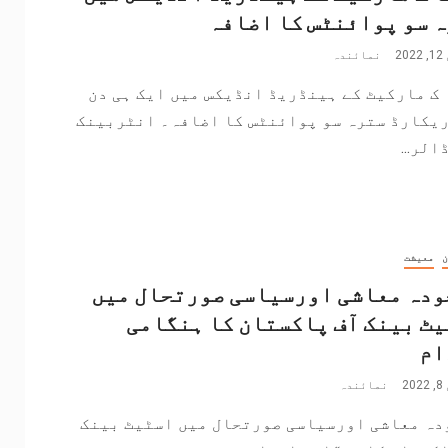
 سو پوائنٹس کا اضافہ
2
نمائندہ
ک مارکیٹ کے ہینڈریڈ انڈیکس میں ایک ہی دن
ریکارڈ سترہ سو پوائنٹس کا اضافہ۔ انٹربینک
الر...
ن
معیشت
ودہ معاشی اورسیاسی صورتحال میں
ٹ بینک آف پاکستان کا ہنگامی
ام
2
نمائندہ
دہ معاشی اورسیاسی صورتحال میں اسٹیٹ بینک