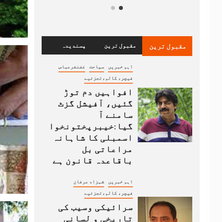
مقبول ترین
مقبول ترین
پسندیدہ
اہم خبریں
سیاحت
غضنفرعباس
فیچر، کالم،تجزئیے
افواہیں دم توڑ
گئیں، آفیشل گزٹ
سامنے آ
گیا:خیبرپختونخوا
اسمبلی کا شاہانہ
مراعاتی بل
باقاعدہ قانون ہے
اہم خبریں
شہزاد عرفان
فیچر، کالم،تجزئیے
سرائیکی وسیب کی
تاریخی و لسانی