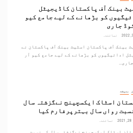
ٹ بینک آف پاکستان کاڈیجیٹل
یگیوں کو بڑھانے کے لیے جامع کیو
وڈ جاری
نمائندہ
 بینک آف پاکستان اسٹیٹ بینک آف پاکستان نے
ٹل ادائیگیوں کو بڑھانے کے لیے جامع کیو آر
اری...
ن
معیشت
ستان اسٹاک ایکسچینج نےگزشتہ سال
سبت رواں سال بہترپرفارم کیا
2
نمائندہ
تان اسٹاک ایکسچینج نےگزشتہ سال کی نسبت