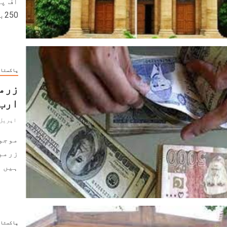
آف پ
250بیسززپوائنٹس کا اضافہ کردیا۔ شرح...
پاکستا
زرمب
ارب 7 کروڑ 76 لاکھ ڈالر کی کمی 
اپریل 8, 022
موجو
زرمب
ہیں ۔
پاکستا