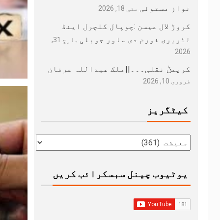
نواز مستوئی
مئی 18, 2026
کروڑ لال عیسن :چوپال کلچرل اینڈ
لٹریری فورم دی سلور جوبلی
مارچ 31,
2026
کریمݨ نقلی۔۔۔||ملک عبداللہ عرفان
فروری 10, 2026
کیٹگریز
یوٹیوب چینل سبسکرائب کریں