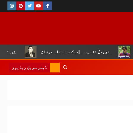
ݨ نقلی۔۔۔||ملک عبداللہ عرفان
کروڑ لال عیسن :چوپال کل
ڈیلی سویل ویڈیوز