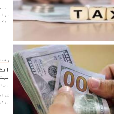
اسلام
دیا۔ 
انکم..
پاکستا
مہن
مئی 13, 2022
ہوگیا 