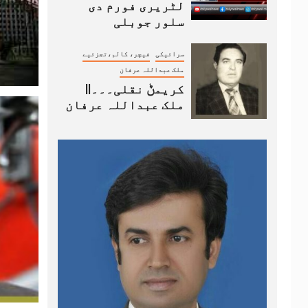
لٹریری فورم دی
سلور جوبلی
سرائیکی
فیچر، کالم،تجزئیے
ملک عبداللہ عرفان
کریمݨ نقلی۔۔۔||
ملک عبداللہ عرفان