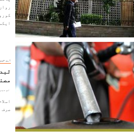
رواں
کورون
ایکسچ
اہم خبر
تبدی
مصنو
نومبر 5, 021
اسلام
صرف د