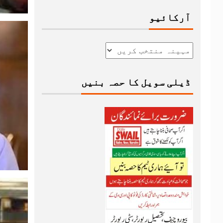
آرکائیو
ڈیلی سویل کا حصہ بنیں