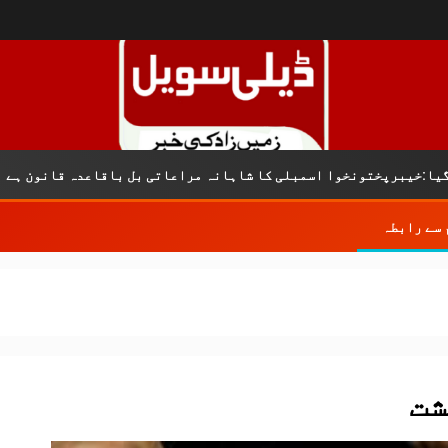
کریم
وا اسمبلی کا شاہانہ مراعاتی بل باقاعدہ قانون ہے
 سے رابطہ
شت