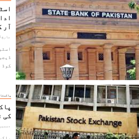
اسٹی
ادائ
آر ک
مارچ 3, 2022
اسٹیٹ
ڈیجی
کوڈ ج
پاکستا
پاک
کی ن
دسمبر 28, 021
پاکس