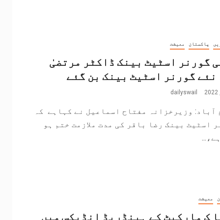
یں
پاکستان
معیشت
 گورنر اسٹیٹ بینک ڈاکٹر مرتضیٰ
نئے گورنر اسٹیٹ بینک بن گئے
dailyswail
 آباد: وزیرخزانہ مفتاح اسماعیل نے کہاہے کہ
 اسٹیٹ بینک رضا باقر کی مدت ملازمت ختم ہو
ے،...
ن
معیشت
 ک مارکیٹ کے ہینڈریڈ انڈیکس میں