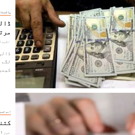
پاکستا
ڈالر
مرتب
اگست 3, 2022
ڈالر 
لگے 
کیمرے
اہم خبر
کتنی
جون 11, 2022