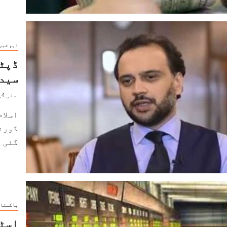
اہم خبر
ڈپٹی
سید 
مئی 4, 2022
اسلام
گورنر
گئی ہ
پاکستا
اسٹا