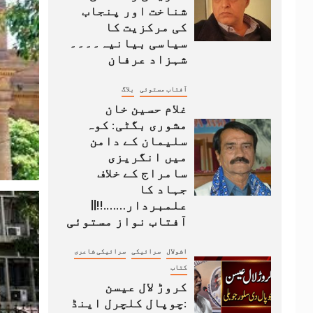
شناخت اور پنجاب
کی مرکزیت کا
سیاسی بیانیہ۔۔۔۔
شہزاد عرفان
آفتاب مستوئی
بلاگ
غلام حسین خان
مشوری بگٹی: کوہ
سلیمان کے دامن
میں انگریزی
سامراج کے خلاف
جہاد کا
علمبردار…….!!||
آفتاب نواز مستوئی
اشولال
سرائیکی
سرائیکی شاعری
کتاب
کروڑ لال عیسن
:چوپال کلچرل اینڈ