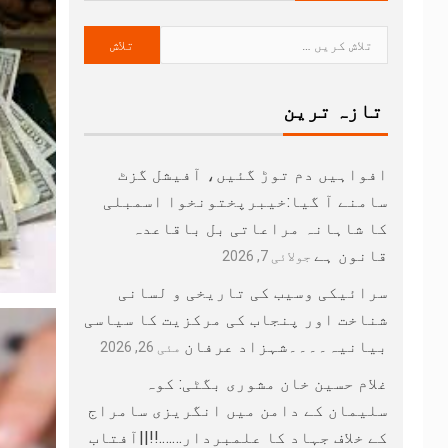
تازہ ترین
افواہیں دم توڑ گئیں، آفیشل گزٹ
سامنے آ گیا:خیبرپختونخوا اسمبلی
کا شاہانہ مراعاتی بل باقاعدہ
قانون ہے
جولائی 7, 2026
سرائیکی وسیب کی تاریخی و لسانی
شناخت اور پنجاب کی مرکزیت کا سیاسی
بیانیہ۔۔۔۔شہزاد عرفان
مئی 26, 2026
غلام حسین خان مشوری بگٹی: کوہ
سلیمان کے دامن میں انگریزی سامراج
کے خلاف جہاد کا علمبردار…….!!||آفتاب