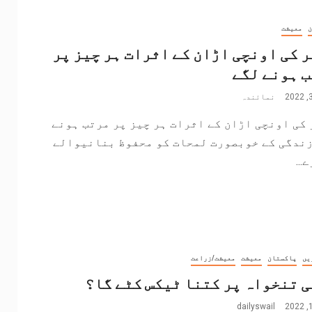
ن
معیشت
 کی اونچی اڑان کے اثرات ہر چیز پر
 ہونے لگے
نمائندہ
کی اونچی اڑان کے اثرات ہر چیز پر مرتب ہونے
زندگی کے خوبصورت لمحات کو محفوظ بنانیوالے
...
یں
پاکستان
معیشت
معیشت/زراعت
 تنخواہ پر کتنا ٹیکس کٹے گا؟
dailyswail