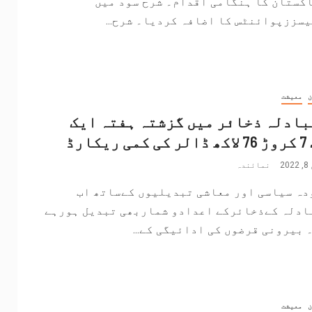
اکستان کا ہنگامی اقدام۔ شرح سود میں
ن
معیشت
ادلہ ذخائر میں گزشتہ ہفتہ ایک
ریکارڈ
2
نمائندہ
دہ سیاسی اور معاشی تبدیلیوں کےساتھ اب
ادلہ کےذخائرکے اعدادو شماربھی تبدیل ہورہے
 بیرونی قرضوں کی ادائیگی کے...
ن
معیشت