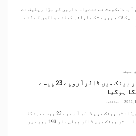
 آباد:حکومت نے تنخواہ داروں کو بڑا ریلیف دے
ایک لاکھ روپے تک ماہانہ کمانے والوں کے لئے
.
ن
معیشت
انٹر بینک میں ڈالر 1 روپے 23 پیسے
گا ہوگیا
نمائندہ
کراچی: انٹر بینک میں ڈالر 1 روپے 23 پیسے مہنگا
انٹر بینک میں ڈالر پیلی بار 193 روپے پر...