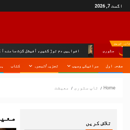
اگست 7, 2026
ازہ ترین
سٹوری
افواہیں دم توڑ گئیں، آفیشل گزٹ سامنے آ گیا:خیبرپختونخ
صفحہ اول
سرائیکی وسیب
تجزیہ/تبصرہ
کتاب
ہم
Home
ٹاپ سٹوری
معیشت
معی
تلاش کریں