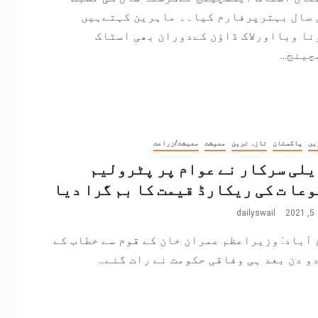
 سال بہترپرفارم کیا۔۔ ماہرین کہتےہیں
ا وبااورلاک ڈاؤن کےدوران بھی اسٹاک
ینج...
یں
پاکستان
تازہ ترین
معیشت
معیشت/زراعت
لی سرکار نے عوام پر پٹرولیم
عا ت کی ریکارڈ قیمت کا بم گرا دیا
2
dailyswail
 آباد: وزیراعظم عمران خان کے قوم سے خطاب کے
و دن بعد ہی وفاقی حکومت نے رات گئے...