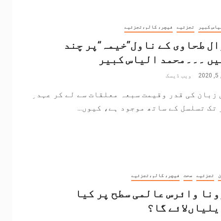
یاس کبیر
تجزئیے
فیچر، کالم،تجزئیے
ل طحاوی کے ناول”خیمہ“پر چند
یں ۔۔۔محمد الیاس کبیر
2
ویب ڈیسک
زبان کی قدر وقیمت سبعہ معلقات سے لے کر عہد ِ
تک تسلسل کے ساتھ موجود ہے، کیوں...
ن
تجزئیے
صحت
فیچر، کالم،تجزئیے
نا وائرس عالمی سطح پر کیا
لیاں‌لائے گا؟