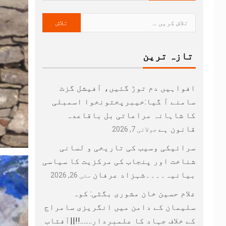
تازہ ترین
افواہیں دم توڑ گئیں، آفیشل گزٹ
سامنے آ گیا:خیبرپختونخوا اسمبلی
کا شاہانہ مراعاتی بل باقاعدہ
قانون ہے
جولائی 7, 2026
سرائیکی وسیب کی تاریخی و لسانی
شناخت اور پنجاب کی مرکزیت کا سیاسی
بیانیہ۔۔۔۔شہزاد عرفان
مئی 26, 2026
غلام حسین خان مشوری بگٹی: کوہ
سلیمان کے دامن میں انگریزی سامراج
کے خلاف جہاد کا علمبردار…….!!||آفتاب