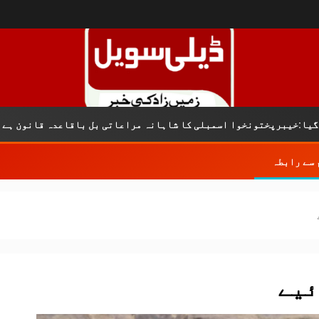
ک
ونخوا اسمبلی کا شاہانہ مراعاتی بل باقاعدہ قانون ہے
 سے رابطہ
ئیے