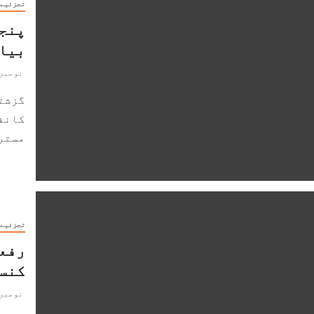
تجزئیے
پنجا
بیا
نومبر 9, 019
گزشت
کانفر
مسترد
تجزئیے
رفعت
کنس
نومبر 5, 019