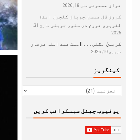
نواز مستوئی
مئی 18, 2026
کروڑ لال عیسن :چوپال کلچرل اینڈ
لٹریری فورم دی سلور جوبلی
مارچ 31,
2026
کریمݨ نقلی۔۔۔||ملک عبداللہ عرفان
فروری 10, 2026
کیٹگریز
یوٹیوب چینل سبسکرائب کریں