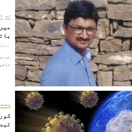
ادب
ال
میرا
بات
اپریل 5, 020
عربی 
حاضر 
پاکستا
کورو
تبدی