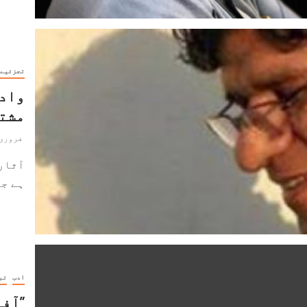
تجزئیے
وادی
مشت
فروری 15, 020
آثار 
ہے جو
ادب
تب
”آفا