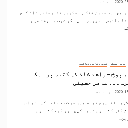
نمائندہ
: مجاہد حسین خٹک ، بشکریہ نقارخانہ ڈاٹ کام
ا وائرس نے پوری دنیا کو خوف و دہشت میں
..
عامر حسینی
فیچر، کالم،تجزئیے
 پوخ – راشد شاذ کی کتاب پر ایک
رہ۔۔۔ عامر حسینی
ویب ڈیسک
اہور لٹریری فورم میں شرکت کے لیے گیا تو اس
ن کئی کتابیں خرید کیں اور کچھ کتابیں
ن...