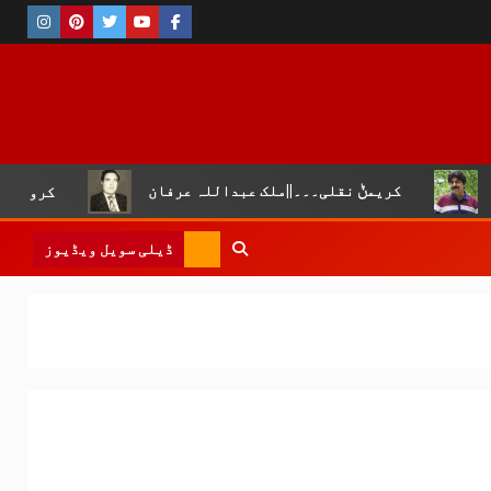
ریمݨ نقلی۔۔۔||ملک عبداللہ عرفان
کروڑ لال عیسن :چوپال
ڈیلی سویل ویڈیوز