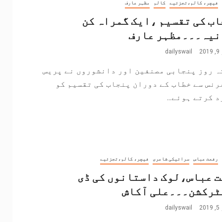
فیچر، کالم،تجزئیے
کالم
مظہر عارف
ب کی تقسیم ،ایک گمراہ کن
نیہ۔۔۔مظہر عارف
2
dailyswail
ہ روز پنجابی مصنفین اور دانشوروں نے پریس
نس سے خطاب کے دوران پنجاب کی تقسیم کو
 کرتے ہوئے...
رفعت عباس
سرائیکی شاعری
فیچر، کالم،تجزئیے
 عباس،لوک داستانوں کی ڈی
ٹرکشن۔۔۔علی آکاش
2
dailyswail