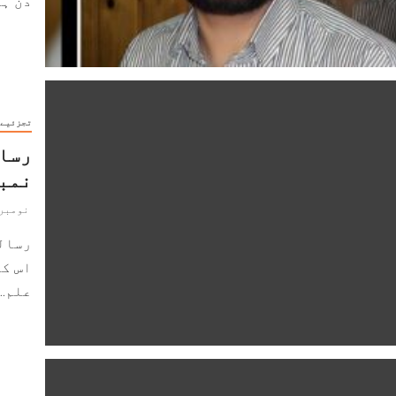
دن ہے۔ 13 فروری 1911 کو سیا
تجزئیے
رسال
نمب
نومبر 10, 019
رسالہ
اس کے
علم...