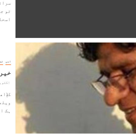
سرائ
تو ج
اسحاق
ادب
تج
خیر 
اکتوبر 30, 9
کݙاھی
ویلھے
ہک ای