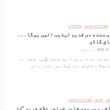
فیچر، کالم،تجزئیے
مشتاق گاڈی
 سندھ دی قدیم تہذیب اتیں یوگا۔۔۔
اق گاڈی
2
ویب ڈیسک
قدیمہ دے ماہرین دا ہک متھیا ڳݨیا نتیجہ اے
 یوگا، خاص کر ہتھ یوگا دی ابتدا وادی...
صرہ
تجزئیے
فیچر، کالم،تجزئیے
قی و سرمدی شاعر خواجہ غلام فرید “کا