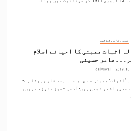
لکوٹ میں پیدا...
فیچر، کالم،تجزئیے
ہ اثبات ممبئی کا احیائے اسلام
ر۔۔۔عامر حسینی
2
dailyswail
 ‘اثبات’ ممبئی سے چار ماہ بعد شایع ہوتا ہے-
 مدیر اشعر نجمی ہیں-آدمی تھوڑے ٹیڑھے ہیں،