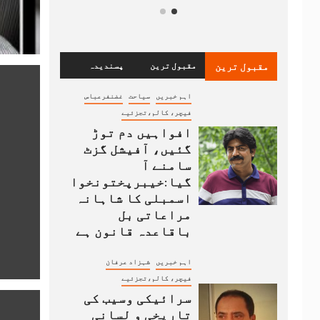
مقبول ترین
مقبول ترین
پسندیدہ
اہم خبریں
سیاحت
غضنفرعباس
فیچر، کالم،تجزئیے
افواہیں دم توڑ
گئیں، آفیشل گزٹ
سامنے آ
گیا:خیبرپختونخوا
اسمبلی کا شاہانہ
مراعاتی بل
باقاعدہ قانون ہے
اہم خبریں
شہزاد عرفان
فیچر، کالم،تجزئیے
سرائیکی وسیب کی
تاریخی و لسانی