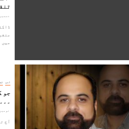
تنق
دسمبر 4, 019
ڈاکٹر
منفر
میں پ
ادب
تج
جو ک
۔۔۔
نومبر 20, 019
آج تر