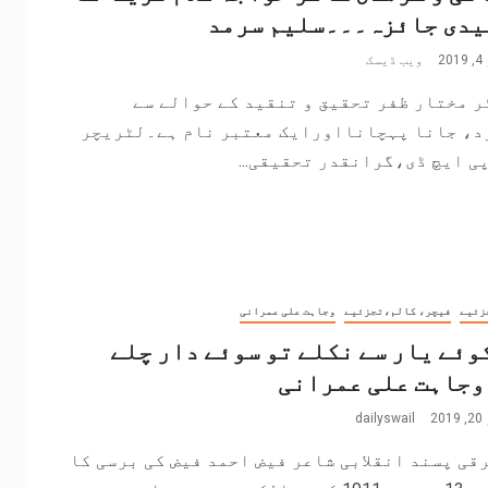
یدی جائزہ۔۔۔سلیم سرمد
2
ویب ڈیسک
 مختار ظفر تحقیق و تنقید کے حوالے سے
د، جانا پہچانااورایک معتبر نام ہے۔لٹریچر
ی ایچ ڈی،گرانقدر تحقیقی...
زئیے
فیچر، کالم،تجزئیے
وجاہت علی عمرانی
وئے یار سے نکلے تو سوئے دار چلے
وجاہت علی عمرانی
2
dailyswail
قی پسند انقلابی شاعر فیض احمد فیض کی برسی کا