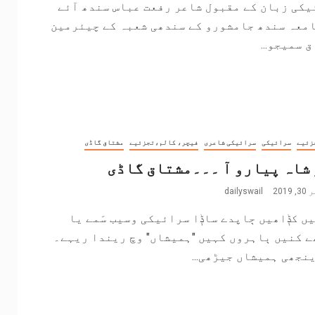
یکی زبان کے مقبول شاعر رفعت عباس سندھ آئے
امعہ سندھ جامشورو کے سندھی شعبہ کے چیئرمین
 سمیجو...
زئیے
سرائیکی
سرائیکی شاعری
فیچر، کالم،تجزئیے
مشتاق گاڈی
شاہ پیارو آ ۔۔۔مشتاق گاڈی
201
dailyswail
ں کݙاھیں ڄاپدے ساݙا سرائیکی وسیب سَمے یا
 کنیں ٻاہروں کہیں "ہمیشاں" وچ ریندا ریہے۔
نجھی ہمیشاں جیڑھی...