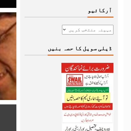
آرکائیو
ڈیلی سویل کا حصہ بنیں