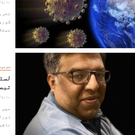
مارچ 23, 2020
تحریر
کورون
مبتلا.
تجزئیے
لستم
تبص
مارچ 18, 2020
میں ل
دورا
ناشری