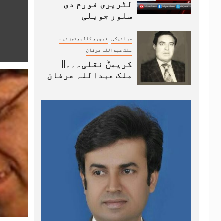
لٹریری فورم دی
سلور جوبلی
سرائیکی
فیچر، کالم،تجزئیے
ملک عبداللہ عرفان
کریمݨ نقلی۔۔۔||
ملک عبداللہ عرفان