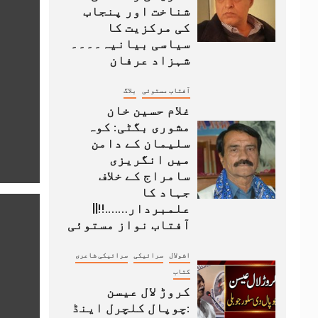
شناخت اور پنجاب
کی مرکزیت کا
سیاسی بیانیہ۔۔۔۔
شہزاد عرفان
آفتاب مستوئی
بلاگ
غلام حسین خان
مشوری بگٹی: کوہ
سلیمان کے دامن
میں انگریزی
سامراج کے خلاف
جہاد کا
علمبردار…….!!||
آفتاب نواز مستوئی
اشولال
سرائیکی
سرائیکی شاعری
کتاب
کروڑ لال عیسن
:چوپال کلچرل اینڈ