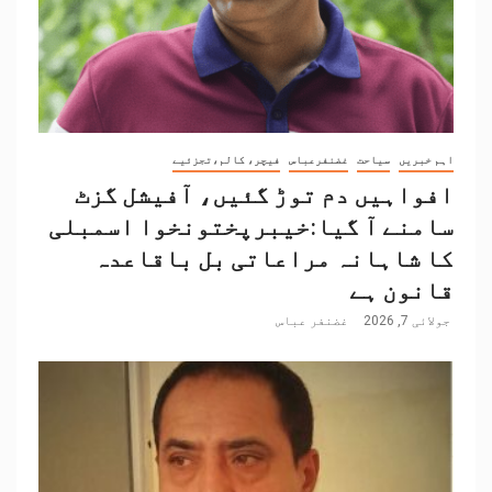
اہم خبریں
سیاحت
غضنفرعباس
فیچر، کالم،تجزئیے
افواہیں دم توڑ گئیں، آفیشل گزٹ
سامنے آ گیا:خیبرپختونخوا اسمبلی
کا شاہانہ مراعاتی بل باقاعدہ
قانون ہے
جولائی 7, 2026
غضنفر عباس