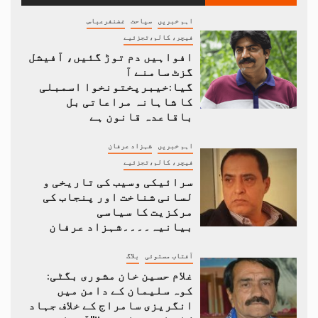
اہم خبریں
سیاحت
غضنفرعباس
فیچر، کالم،تجزئیے
افواہیں دم توڑ گئیں، آفیشل
گزٹ سامنے آ
گیا:خیبرپختونخوا اسمبلی
کا شاہانہ مراعاتی بل
باقاعدہ قانون ہے
اہم خبریں
شہزاد عرفان
فیچر، کالم،تجزئیے
سرائیکی وسیب کی تاریخی و
لسانی شناخت اور پنجاب کی
مرکزیت کا سیاسی
بیانیہ۔۔۔۔شہزاد عرفان
آفتاب مستوئی
بلاگ
غلام حسین خان مشوری بگٹی:
کوہ سلیمان کے دامن میں
انگریزی سامراج کے خلاف جہاد