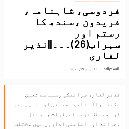
فردوسی، شاہنامہ،
فریدون ،سندھ کا
رستم اور
سہراب(26)۔۔۔||نذیر
لغاری
dailyswail
اکتوبر 19, 2023
نذیر لغاری سرائیکی وسیب سے تعلق
رکھنے والے نامور صحافی اور ادیب ہیں
اور مختلف قومی اخبارات ، رسائل
،جرائد اور اشاعتی اداروں میں مختلف