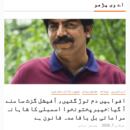
اے وی پڑھو
اہم خبریں
سیاحت
غضنفرعباس
فیچر، کالم،تجزئیے
افواہیں دم توڑ گئیں، آفیشل گزٹ سامنے
آ گیا:خیبرپختونخوا اسمبلی کا شاہانہ
مراعاتی بل باقاعدہ قانون ہے
جولائی 7, 2026
غضنفر عباس