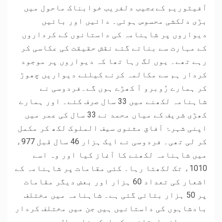
آفیٹوریم کےعجیب دلفریب خوابناک ماحول میں
بڑی دلکشی محسوس ہوئی۔ دائیں اور بائیں
دیواروں پر شاہنامہ کی داستانوں کے کرداروں
کے مہارت سے بنائے گئے نقش حقیقت کی عکاسی کر
رہے تھے۔ یوں لگ رہا تھا کہ دیواروں پر موجود
کردار ہم سے مکالمہ کرنے کیلئے دیواریں چھوڑ
کر ہمارے رُوبرو آ کھڑے ہوں گے۔فردوسی نے
شاہنامہ لکھنے میں 33 سال صرف کئے۔ اور ہمارے
کھڑی شریف کے میاں محمد نے 33 سال کی عمر میں
اپنی شہرۂ آفاق مثنوی سیف الملوک لکھ کر مکمل
کر لی تھی۔ فردوسی نے ایک ہزار 46 سال قبل 977ء
میں شاہنامہ لکھنے کا آغاز کیا اور وہ اسے
1010ء تک لکھتا رہا۔ کئی مقامات پر شاہنامہ کے
اشعار کی تعداد 60 ہزار اور بعض دیگر مقامات
پر 50 ہزار بتائی گئی ہے۔ شاہنامہ میں مختلف
بادشاہوں کی داستانیں ہیں جن میں مختلف کردار
ہیں جو ان داستانوں کو ایک ہزار سال بعد بھی