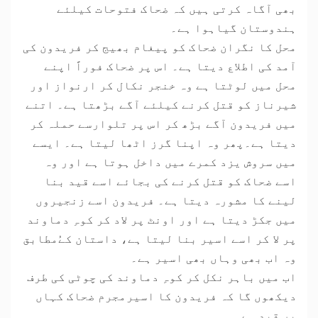
بھی آگاہ کرتی ہیں کہ ضحاک فتوحات کیلئے
ہندوستان گیاہوا ہے۔
محل کا نگران ضحاک کو پیغام بھیج کر فریدون کی
آمد کی اطلاع دیتا ہے۔ اس پر ضحاک فوراً اپنے
محل میں لوٹتا ہے وہ خنجر نکال کر ارنواز اور
شیرناز کو قتل کرنے کیلئے آگے بڑھتا ہے۔ اتنے
میں فریدون آگے بڑھ کر اس پر تلوارسے حملہ کر
دیتا ہے۔پھر وہ اپنا گرز اٹھا لیتا ہے۔ ایسے
میں سروش یزد کمرے میں داخل ہوتا ہے اور وہ
اسے ضحاک کو قتل کرنے کی بجائے اسے قید بنا
لینے کا مشورہ دیتا ہے۔ فریدون اسے زنجیروں
میں جکڑ دیتا ہے اور اونٹ پر لاد کر کوہِ دماوند
پر لا کر اسے اسیر بنا لیتا ہے، داستان کےُمطابق
وہ اب بھی وہاں بھی اسیر ہے۔
اب میں باہر نکل کر کوہِ دماوند کی چوٹی کی طرف
دیکھوں گا کہ فریدون کا اسیرمجرم ضحاک کہاں
پر قید ہے۔