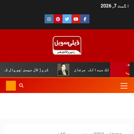
اگست 7, 2026
ک عبداللہ عرفان
کروڑ لال عیسن :چوپال کلچرل اینڈ لٹریر