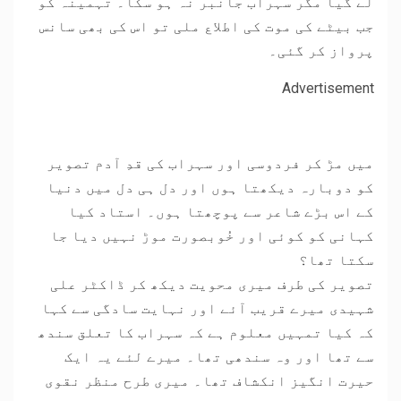
لے گیا مگر سہراب جانبر نہ ہو سکا۔ تہمینہ کو
جب بیٹے کی موت کی اطلاع ملی تو اس کی بھی سانس
پرواز کر گئی۔
Advertisement
میں مڑ کر فردوسی اور سہراب کی قدِ آدم تصویر
کو دوبارہ دیکھتا ہوں اور دل ہی دل میں دنیا
کے اس بڑے شاعر سے پوچھتا ہوں۔ استاد کیا
کہانی کو کوئی اور خُوبصورت موڑ نہیں دیا جا
سکتا تھا؟
تصویر کی طرف میری محویت دیکھ کر ڈاکٹر علی
شہیدی میرے قریب آئے اور نہایت سادگی سے کہا
کہ کیا تمہیں معلوم ہے کہ سہراب کا تعلق سندھ
سے تھا اور وہ سندھی تھا۔ میرے لئے یہ ایک
حیرت انگیز انکشاف تھا۔ میری طرح منظر نقوی