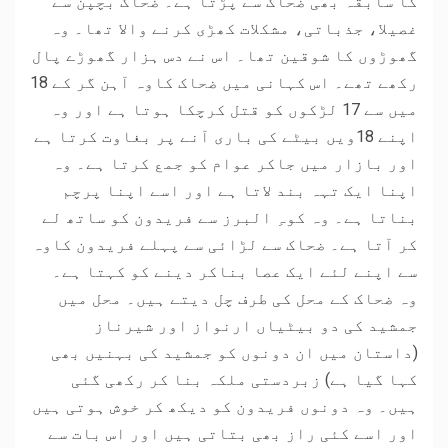
کا سابقہ بھی ضحاک سے پڑتا ہے۔ ضحاک بچپن سے
غصیلا، جذباتی، مشکلات کھڑی کرنے والا تھا۔ وہ
گھوڑوں کا شوقین تھا۔ اس نے دس ہزار گھوڑے پال
رکھے تھے۔ اس کہانی میں ضحاک کاوہ آہن گر کے 18
میں سے 17 لڑکوں کو قتل کرچکا ہوتا ہے اور وہ
اپنے 18ویں بیٹے کی باری آنے پر بغاوت کرتا ہے
اور بازار میں جاکر عوام کو جمع کرتا ہے۔ وہ
اپنا ایک تہہ بند لاتا ہے اور اسے اپنا پرچم
بناتا ہے۔ وہ کوہِ البرز سے فریدون کو ساتھ لے
کر آتا ہے۔ ضحاک سے لڑائی سے پہلے فریدون کاوہ
سے اپنے لئے ایک عصا بناکر دینے کو کہتا ہے۔
وہ ضحاک کے محل کی طرف چل دیتے ہیں۔ محل میں
جمشید کی دو بیٹیاں ارنواز اور شیرناز
(داستان میں ان دونوں کو جمشید کی بہنیں بھی
کہا گیا ہے) زبردستی ملکہ بنا کر رکھی گئی
ہیں۔ وہ دونوں فریدون کو دیکھ کر خوش ہوتی ہیں
اور اسے کئی راز بھی بتاتی ہیں اور اس بات سے