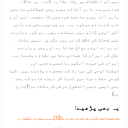
بھی اس انکشاف پر ہکا بکا رہ گئے۔ ہم تالار
فردوسی سے باہر آجاتے ہیں، پھر فیکلٹی سے بھی
باہر آتے ہیں، سامنے فردوسی کا مجسمہ اسی آب و
تاب کے ساتھ موجود ہے۔ ہم یونیورسٹی سے باہر
آکر اپنی گاڑی میں بیٹھتے ہیں۔ ہم کوہِ دماوند
میں ضحاک کو تلاش کرتے ہیں مگر وہ نہیں ملتا۔
اب ہم نے اپنے ہوٹل جانا ہے اورپھر وہاں سے
نکل کر ایران کا فصائی دفاعی نظام دیکھنا ہے۔
ایران کی حیرت انگیز سائنسی، فنی اور
ٹیکنالوجی کی مہارت کے معجزے دیکھنے ہیں۔ کیا
کوئی ملک دنیا میں تنہا کر دیئے جانے کے بعد
بھی ایسی محیرالعقول ترقی کر سکتاہے؟(جاری
ہے)
یہ بھی پڑھیے:
سینے جھوکاں دیدیں دیرے(15)۔۔۔ نذیر لغاری