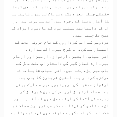
زندہ رکھے ہوئے ہیں۔ اس شاہنامہ کے بعض کردار
حقیقی جبکہ بعض دیگر دیومالائی ہیں۔ شاہنامہ
کا آغاز دنیا کے وجود میں آنے سے ہوتا ہے اور
اس کی داستانیں مسلمانوں کے ہاتھوں ایران کی
فتح تک چلتی ہیں۔
فردوسی کے اہم کرداروں کے نام حروف ابجد کے
اعتبار سے کچھ اس طرح ہیں۔ الف سے ارش،
افراسیاب، آبتین ،ارنواز، ارمین اور ارمان
ہیں۔ ارش کمان گیر کی داستان آپ ملت محل کے
باب میں پڑھ چکے ہیں۔ افراسیاب شاہنامہ کا
مرکزی کردار ہے۔ آبتین فریدون کا باپ ہے۔
ارنواز جمشید کی دوبیٹیوں میں سے ایک بیٹی
ہے۔ ضحاک ارنواز اور اس کی بہن شہرناز کو
زبردستی اُٹھا کر اپنے محل میں لے آتا ہے اور
ان سے شادی کر لیتا ہے مگر جب فریدون ضحاک کو
شکست دے کر اسے کوہِ دماوند میں قید کردیتا ہے