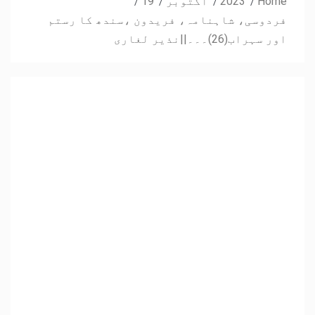
Home
2023
اکتوبر
19
فردوسی، شاہنامہ، فریدون ،سندھ کا رستم
اور سہراب(26)۔۔۔||نذیر لغاری