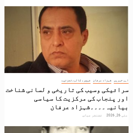
اہم خبریں
شہزاد عرفان
فیچر، کالم،تجزئیے
سرائیکی وسیب کی تاریخی و لسانی شناخت
اور پنجاب کی مرکزیت کا سیاسی
بیانیہ۔۔۔۔شہزاد عرفان
مئی 26, 2026
غضنفر عباس