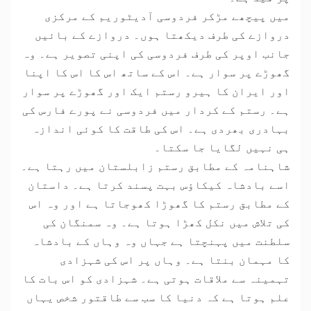
میں پیچھے مڑکر فردوسی آدیٹوریم کے مرکزی
دروازے کی طرف دیکھتا ہوں۔ دروازے کے بائیں
جانب اوپر کی طرف فردوسی کی اپنی تصویر ہے۔ وہ
گھوڑے پر سوار ہے۔ اس کے ساتھ اس کا اس کا اپنا
اور ایران کا ہیرو رستم ایک اور گھوڑے پر سوار
ہے۔ رستم کے کردار میں فردوسی نے پورے فارس کی
بہادری بھردی ہے۔ اس کی طاقت کا کوئی اندازہ
ہی نہیں لگایا جا سکتا۔
شاہنامہ کے مطابق رستم زابلستان میں رہتا ہے۔
اسے بادشاہ کیکاؤس بہت پسند کرتا ہے۔ داستان
کے مطابق رستم کا گھوڑا کھوجاتا ہے اور وہ اس
کی تلاش میں نکل کھڑا ہوتا ہے۔ وہ سمنگان کی
سلطنت میں پہنچتا ہے جہاں وہ وہاں کے بادشاہ
کا مہمان بنتا ہے۔ وہاں پر اس کی شہزادی
تہمینہ سے ملاقات ہوتی ہے۔ شہزادی کو اس بات کا
علم ہوتا ہے کہ دنیا کا سب سے طاقتور شخص یہاں