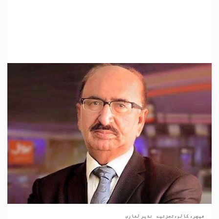
فیچر، کالم،تجزئیے
نذیر لغاری