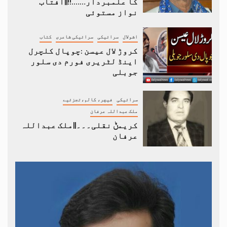
کا علمبردار…….!!||آفتاب
نواز مستوئی
اشولال
سرائیکی
سرائیکی شاعری
کتاب
کروڑ لال عیسن :چوپال کلچرل
اینڈ لٹریری فورم دی سلور
جوبلی
سرائیکی
فیچر، کالم،تجزئیے
ملک عبداللہ عرفان
کریمݨ نقلی۔۔۔||ملک عبداللہ
عرفان