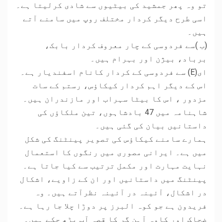
تو وہ پھر جمشید کی بیٹیوں سے شادی کرلیتا ہے۔
اسی طرح دیگر کردار مختلف روپ میں سامنے آتے
ہیں۔
(ب )سے فردوسی کے چار معروف کردار بابک،
برباد، بیژن اور بہرام ہیں۔
ای(E) سے فردوسی کے کردار کانام اسفندیار ہے۔
اس کے دیگر اہم کردار کیکاؤس، رستم کے سات
مزدور ، اس کا بیٹا سہراب اور مازندران ہیں۔
شاہنامہ میں 47 بادشاہوں، تین ملکاؤں کی
داستانیں بیان کی گئی ہیں۔
ہمارے سامنے کیکاؤس کی تصویر پینٹنگ کی شکل
میں ہے۔ ایرانی مصوری میں رنگوں کا استعمال
نہایت مہارت اور مکمل ترتیب سے کیا جاتا ہے۔
پینٹنگ میں داستانیں اور ان کے زاویے، اشکال
در اشکال، آئینہ در آئینہ نظرآتے ہیں۔ وہ
فریدون ہے جو کوہ البرز پر دوڑا چلا جا رہا ہے۔
ضحاک اور کاوہ آہن گر کا قصہ آپ پڑھ چکے ہیں۔