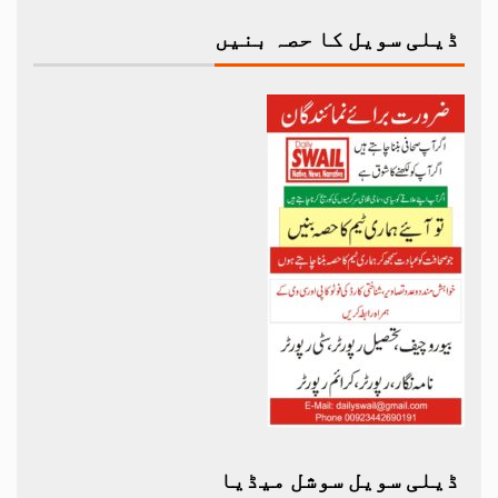
ڈیلی سویل کا حصہ بنیں
ڈیلی سویل سوشل میڈیا