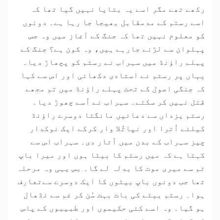
رکھے تھے مگر اسے یہ بتایا نہیں گیا تھا کہ
اسے رستم کے مدمقابل بھیجا جا رہا ہے۔ دونوں
کو معلوم نہیں تھا کہ جنگ کے آغاز میں وہ جس
پہلوان سے لڑنے جارہے ہیں، وہ کون ہے؟ جنگ کے
پہلے راؤنڈ میں سہراب نے رستم کو پچھاڑ دیا۔
یہاں پر رستم نے استادی دکھائی اور اس سے کہا
کہ جنگی اصول کے تحت پہلے راؤنڈ میں تم مجھے
قتل نہیں کر سکتے۔ سہراب نے اُسے چھوڑ دیا۔
رستم یزداں سے دعائیں مانگتا دوسرے راؤنڈ
کیلئے اُترا اور نپاتُلا وار کرکے ایک نوکدار
چیز سہراب کے بدن میں اُتار دی۔ سہراب اس سے
کہتا ہے کہ میں رستم کا بیٹا ہوں اور میرا باپ
تم سے میری موت کا بدلہ لے گا۔ بس یہی وہ مرحلہ
تھا جب دونوں باپ بیٹوں کا ایک دوسرے سےتعارف
ہوا۔ رستم بیٹے کی بات بہت سُن کر غم سے نڈھال
ہو گیا۔ وہ اسے کئی حکیموں اور طبیبوں کے پاس