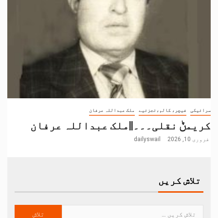
سرائیکی
فیچر، کالم،تجزئیے
ملک عبداللہ عرفان
کریمݨ نقلی۔۔۔||ملک عبداللہ عرفان
فروری 10, 2026
dailyswail
تلاش کریں