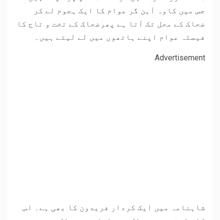
جس میں کاوہ آہن گر عوام کا ایک ہجوم لے کر
ضحاک کے محل تک آتا ہے پھرضحاک کے تخت و تاج کا
فیصلہ عوام اپنے ہاتھوں میں لے لیتے ہیں۔
Advertisement
شاہنامہ میں ایک کردار فریدون کا بھی ہے۔ اس