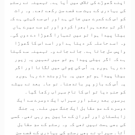
اپنے گھوڑے کی تلاش میں آیا ہے۔ تہمینہ نے رستم
کی بہادری کے بہت سے قصے سن رکھے تھے۔ وہ رات
کو اس کے کمرے میں جاتی ہے اور اس سے کہتی ہے کہ
اگر تم مجھے ہرابھرا کردو اور تم سے میرے ہاں
بیٹا پیدا ہوا تو میں تمہارا گھوڑا دے دوں گی۔
وہ اسے حاملہ کر دیتا ہے اور اسے اس کا گھوڑا
واپس مل جاتا ہے۔ جاتے جاتے وہ تہمینہ سے کہتا
ہے کہ اگر بیٹی پیدا ہو تو میں تمہیں یہ زیور
دے رہا ہوں، یہ اُس کی چوٹی میں لگانا اور اگر
بیٹا پیدا ہو تو میں یہ بازوبند دے رہا ہوں،
یہ اُس کے بازو پر باندھنا۔ نو ماہ بعد نے بیٹے
کو جنم دیا تو اس کا نام سہراب رکھا گیا۔
برسوں بعد رستم اور سہراب ایک دوسرے سے ایک
دوسرے کے مدِ مقابل ایک جنگ میں ملے۔ یہ جنگ
زابلستان اور تُوران کے مابین ہو رہی تھی۔ کسی
کی بھی ہمت نہیں تھی کہ وہ رستم کے مدِ مقابل
آتا۔ سہراب نے بھی رستم کی بہادری کے قصے سن