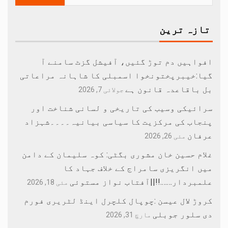
تازہ ترین
افواہیں دم توڑ گئیں، آفیشل گزٹ سامنے آ
گیا:خیبرپختونخوا اسمبلی کا شاہانہ مراعاتی
بل باقاعدہ قانون ہے
جولائی 7, 2026
سرائیکی وسیب کی تاریخی و لسانی شناخت اور
پنجاب کی مرکزیت کا سیاسی بیانیہ۔۔۔۔شہزاد
عرفان
مئی 26, 2026
غلام حسین خان مشوری بگٹی: کوہ سلیمان کے دامن
میں انگریزی سامراج کے خلاف جہاد کا
علمبردار…….!!||آفتاب نواز مستوئی
مئی 18, 2026
کروڑ لال عیسن :چوپال کلچرل اینڈ لٹریری فورم
دی سلور جوبلی
مارچ 31, 2026