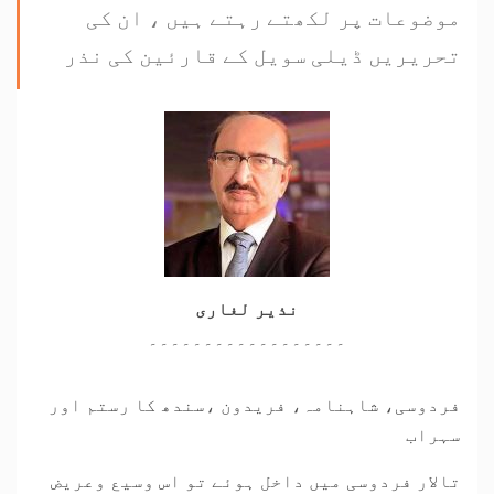
موضوعات پر لکھتے رہتے ہیں ، ان کی
تحریریں ڈیلی سویل کے قارئین کی نذر
نذیر لغاری
۔۔۔۔۔۔۔۔۔۔۔۔۔۔۔۔۔۔
فردوسی، شاہنامہ، فریدون ،سندھ کا رستم اور
سہراب
تالار فردوسی میں داخل ہوئے تو اس وسیع وعریض