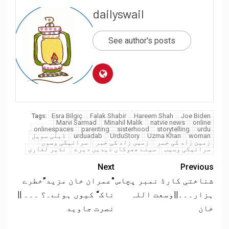
dailyswail
See author's posts
Esra Bilgiç
Falak Shabir
Hareem Shah
Joe Biden
Tags:
Marvi Sarmad
Minahil Malik
natvie news
online
onlinespaces
parenting
sisterhood
storytelling
urdu
woman
Uzma Khan
UrduStory
urduadab
ڈیلی سویل
زمین زاد کی خبر
زمیں زاد کی خبر
سرائیکی وسوں
سرائیکی وسیب
سینے جھوکاں دیدیں دیرے
نذیر لغاری
Next
Previous
شناختی کارڈ نمبر پچاس
"عمران خان مزید”خطرے
ہزار۔۔۔||وسعت اللہ
ناک“ کیوں ہوئے۔؟ ۔۔۔ ||
خان
نصرت جاوید