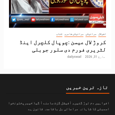
اشولال
سرائیکی
سرائیکی شاعری
کتاب
کروڑ لال عیسن :چوپال کلچرل اینڈ
لٹریری فورم دی سلور جوبلی
مارچ 31, 2026
dailyswail
تازہ ترین خبریں
افواہیں دم توڑ گئیں، آفیشل گزٹ سامنے آ گیا:خیبرپختونخوا
اسمبلی کا شاہانہ مراعاتی بل باقاعدہ قانون ہے