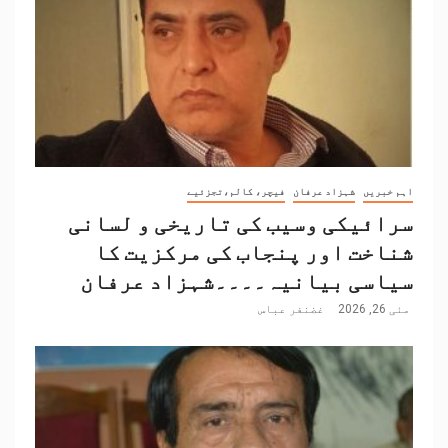
اہم خبریں
شہزاد عرفان
فیچر، کالم،تجزئیے
سرائیکی وسیب کی تاریخی و لسانی
شناخت اور پنجاب کی مرکزیت کا
سیاسی بیانیہ۔۔۔۔شہزاد عرفان
مئی 26, 2026
غضنفر عباس