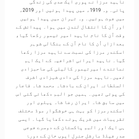
ناہید مرزا نے پوری ایک صدی کی زندگی
پائی۔ وہ 1919ء میں پیدا ہوئیں اور 2019ء
میں فوت ہوئیں۔ وہ تہران میں پیدا ہوئیں
اور اُن کا انتقال لندن میں ہوا۔ پیدائش کے
وقت اُن کا نام ناہید امیر تیمور رکھا گیا،
بعدازاں اُن کا نام اُن کے بنگالی شوہر
اسکندر مرزا کی نسبت سے ناہید مرزا رکھا
گیا۔ ناہید ایرانی اشرافیہ کے ایک اہم
نمائندے امیرتیمور کالیلی کی صاحبزادی
تھیں۔ناہید مرزا کی دادی شہزادی اشرف
السلطانہ ایران کے بادشاہ محمد شاہ قاجار
کی پوتی تھیں۔ ہمیں جو البم دکھائی گئی اس
میں سابق شاہ ایران رضا شاہ پہلوی اور
اسکندرمرزا کو بہت ہی خوشگوار موڈ مختلف
تقریبات میں شریک ہوتے دکھایا گیا۔ ایسی
ہی ایک اور البم پاکستان کے دوسرے فوجی
صدر فیلڈ مارشل جنرل ایوب خان کے دورۂ