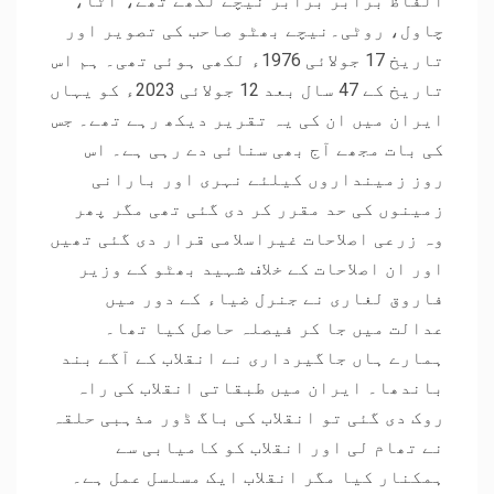
الفاظ برابر برابر نیچے لکھے تھے،”آٹا،
چاول، روٹی۔نیچے بھٹو صاحب کی تصویر اور
تاریخ 17 جولائی 1976ء لکھی ہوئی تھی۔ ہم اس
تاریخ کے 47 سال بعد 12 جولائی 2023ء کو یہاں
ایران میں ان کی یہ تقریر دیکھ رہے تھے۔ جس
کی بات مجھے آج بھی سنائی دے رہی ہے۔ اس
روز زمینداروں کیلئے نہری اور بارانی
زمینوں کی حد مقرر کر دی گئی تھی مگر پھر
وہ زرعی اصلاحات غیراسلامی قرار دی گئی تھیں
اور ان اصلاحات کے خلاف شہید بھٹو کے وزیر
فاروق لغاری نے جنرل ضیاء کے دور میں
عدالت میں جا کر فیصلہ حاصل کیا تھا۔
ہمارے ہاں جاگیرداری نے انقلاب کے آگے بند
باندھا۔ ایران میں طبقاتی انقلاب کی راہ
روک دی گئی تو انقلاب کی باگ ڈور مذہبی حلقہ
نے تھام لی اور انقلاب کو کامیابی سے
ہمکنار کیا مگر انقلاب ایک مسلسل عمل ہے۔