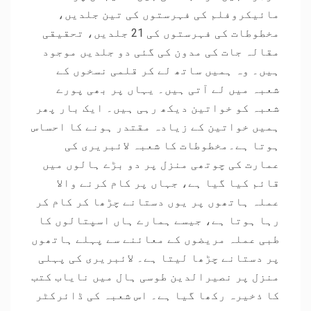
مائیکروفلم کی فہرستوں کی تین جلدیں،
مخطوطات کی فہرستوں کی 21 جلدیں، تحقیقی
مقالہ جات کی مدون کی گئی دو جلدیں موجود
ہیں۔ وہ ہمیں ساتھ لے کر قلمی نسخوں کے
شعبہ میں لے آتی ہیں۔ یہاں پر بھی پورے
شعبہ کو خواتین دیکھ رہی ہیں۔ ایک بار پھر
ہمیں خواتین کے زیادہ مقتدر ہونے کا احساس
ہوتا ہے۔مخطوطات کا شعبہ لائبریری کی
عمارت کی چوتھی منزل پر دو بڑے ہالوں میں
قائم کیا گیا ہے، جہاں پر کام کرنے والا
عملہ ہاتھوں پر یوں دستانے چڑھا کر کام کر
رہا ہوتا ہے، جیسے ہمارے ہاں اسپتالوں کا
طبی عملہ مریضوں کے معائنے سے پہلے ہاتھوں
پر دستانے چڑھا لیتا ہے۔ لائبریری کی پہلی
منزل پر نصیرالدین طوسی ہال میں نایاب کتب
کا ذخیرہ رکھا گیا ہے۔ اس شعبہ کی ڈائرکٹر