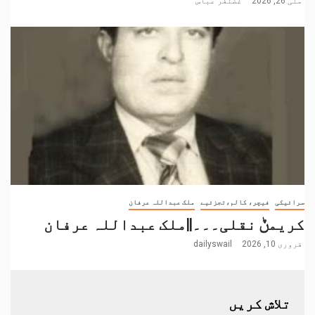
مئی 26, 2026
غضنفر عباس
سرائیکی
فیچر، کالم،تجزئیے
ملک عبداللہ عرفان
کریمݨ نقلی۔۔۔||ملک عبداللہ عرفان
فروری 10, 2026
dailyswail
تلاش کریں