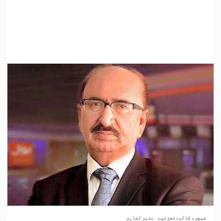
فیچر، کالم،تجزئیے
نذیر لغاری