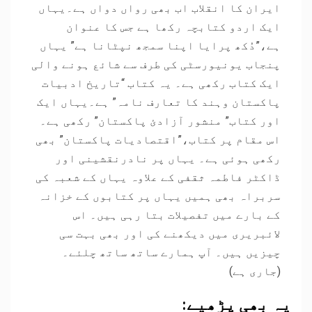
ایران کا انقلاب اب بھی رواں دواں ہے۔یہاں
ایک اردو کتابچہ رکھا ہے جس کا عنوان
ہے،”دُکھ پرایا اپنا سمجھ نپٹانا ہے” یہاں
پنجاب یونیورسٹی کی طرف سے شائع ہونے والی
ایک کتاب رکھی ہے۔ یہ کتاب “تاریخ ادبیات
پاکستان وہند کا تعارف نامہ” ہے۔یہاں ایک
اور کتاب” منشور آزادئ پاکستان” رکھی ہے۔
اس مقام پر کتاب،”اقتصادیات پاکستان” بھی
رکھی ہوئی ہے۔ یہاں پر نادرنقشینی اور
ڈاکٹر فاطمہ ثقفی کے علاوہ یہاں کے شعبہ کی
سربراہ بھی ہمیں یہاں پر کتابوں کے خزانہ
کے بارے میں تفصیلات بتا رہی ہیں۔ اس
لائبریری میں دیکھنے کی اور بھی بہت سی
چیزیں ہیں۔ آپ ہمارے ساتھ ساتھ چلئے۔
(جاری ہے)
یہ بھی پڑھیے: