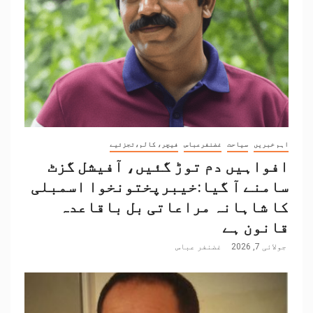
اہم خبریں
سیاحت
غضنفرعباس
فیچر، کالم،تجزئیے
افواہیں دم توڑ گئیں، آفیشل گزٹ
سامنے آ گیا:خیبرپختونخوا اسمبلی
کا شاہانہ مراعاتی بل باقاعدہ
قانون ہے
جولائی 7, 2026
غضنفر عباس