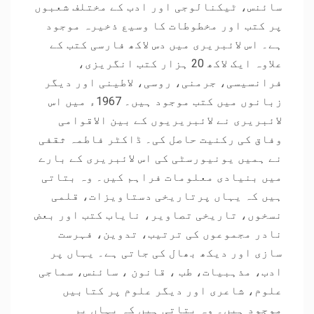
سائنس، ٹیکنالوجی اور ادب کے مختلف شعبوں
پر کتب اور مخطوطات کا وسیع ذخیرہ موجود
ہے۔ اس لائبریری میں دس لاکھ فارسی کتب کے
علاوہ ایک لاکھ 20 ہزار کتب انگریزی،
فرانسیسی، جرمنی، روسی، لاطینی اور دیگر
زبانوں میں کتب موجود ہیں۔ 1967ء میں اس
لائبریری نے لائبریریوں کے بین الاقوامی
وفاق کی رکنیت حاصل کی۔ ڈاکٹر فاطمہ ثقفی
نے ہمیں یونیورسٹی کی اس لائبریری کے بارے
میں بنیادی معلومات فراہم کیں۔ وہ بتاتی
ہیں کہ یہاں پرتاریخی دستاویزات، قلمی
نسخوں، تاریخی تصاویر، نایاب کتب اور بعض
نادر مجموعوں کی ترتیب، تدوین، فہرست
سازی اور دیکھ بھال کی جاتی ہے۔ یہاں پر
ادب، مذہبیات، طب ، قانون ، سائنس، سماجی
علوم، شاعری اور دیگر علوم پر کتابیں
موجود ہیں۔ وہ بتاتی ہیں کہ یہاں پر