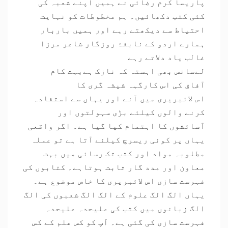
پاریسا کرم رضائی نے ہمیں اپنے شعبہ کی
کئی کتب دکھائیں۔ ہم مخطوطات کو نہایت
احتیاط سے دیکھتے رہے اور ہمیں باربار
ہمارے اردو کے نابغۂ روزگار شاعر مرزا
غالب یاد دلاتے رہے
لےسانس بھی اہستہ کہ نازک ہےبہت کام
آفاق کی اس کارگہہ شیشہ گری کا
اس لائبریری میں آنے اور یہاں سے استفادہ
کرنے والوں کیلئے بڑی سہولتوں اور
آسائشوں کا اہتمام کیا گیا ہے۔ اگر واقعی
یہاں پر کوئی ریسرچ کیلئے آتا ہے تو عملہ
مطلوبہ مواد اور کتب تک رسائی میں بہت
معاون اور مدد گار ثابت ہوتاہے۔ کتابوں کی
فہرست سازی اس لائبریری کا خاص موضوع ہے۔
یہاں الگ الگ علوم کے الگ الگ شعبوں کی الگ
الگ زبانوں میں کتب کی علیحدہ علیحدہ
فہرست سازی کی گئی ہے۔ آپ کو کس علم کے کس