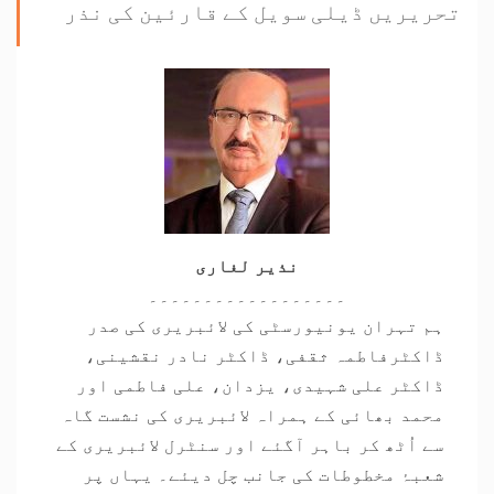
تحریریں ڈیلی سویل کے قارئین کی نذر
نذیر لغاری
۔۔۔۔۔۔۔۔۔۔۔۔۔۔۔۔۔۔
ہم تہران یونیورسٹی کی لائبریری کی صدر
ڈاکٹرفاطمہ ثقفی، ڈاکٹر نادر نقشینی،
ڈاکٹر علی شہیدی، یزدان، علی فاطمی اور
محمد بھائی کے ہمراہ لائبریری کی نشست گاہ
سے اُٹھ کر باہر آگئے اور سنٹرل لائبریری کے
شعبۂ مخطوطات کی جانب چل دیئے۔ یہاں پر