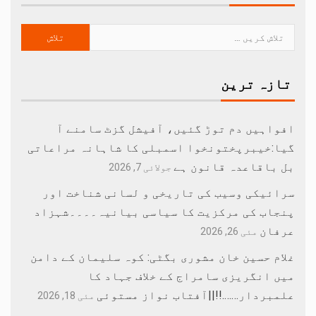
تازہ ترین
افواہیں دم توڑ گئیں، آفیشل گزٹ سامنے آ
گیا:خیبرپختونخوا اسمبلی کا شاہانہ مراعاتی
بل باقاعدہ قانون ہے
جولائی 7, 2026
سرائیکی وسیب کی تاریخی و لسانی شناخت اور
پنجاب کی مرکزیت کا سیاسی بیانیہ۔۔۔۔شہزاد
عرفان
مئی 26, 2026
غلام حسین خان مشوری بگٹی: کوہ سلیمان کے دامن
میں انگریزی سامراج کے خلاف جہاد کا
علمبردار…….!!||آفتاب نواز مستوئی
مئی 18, 2026