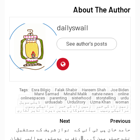
About The Author
dailyswail
See author's posts
Esra Bilgiç
Falak Shabir
Hareem Shah
Joe Biden
Tags:
Marvi Sarmad
Minahil Malik
natvie news
online
onlinespaces
parenting
sisterhood
storytelling
urdu
woman
Uzma Khan
UrduStory
urduadab
ڈیلی سویل
زمین زاد کی خبر
زمیں زاد کی خبر
سرائیکی وسوں
سرائیکی وسیب
سینے جھوکاں دیدیں دیرے
نذیر لغاری
Next
Previous
حامد خان پی ٹی آئی کے
نواز شریف کے مستقبل
نئے چیئر مین ؟۔۔۔||رؤف
پر بدستور سوالیہ نشان