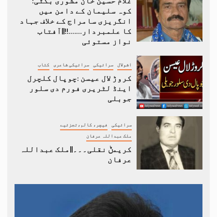
غلام حسین خان مشوری بگٹی:
کوہ سلیمان کے دامن میں
انگریزی سامراج کے خلاف جہاد
کا علمبردار…….!!||آفتاب
نواز مستوئی
اشولال
سرائیکی
سرائیکی شاعری
کتاب
کروڑ لال عیسن :چوپال کلچرل
اینڈ لٹریری فورم دی سلور
جوبلی
سرائیکی
فیچر، کالم،تجزئیے
ملک عبداللہ عرفان
کریمݨ نقلی۔۔۔||ملک عبداللہ
عرفان