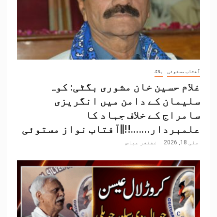
آفتاب مستوئی
بلاگ
غلام حسین خان مشوری بگٹی: کوہ
سلیمان کے دامن میں انگریزی
سامراج کے خلاف جہاد کا
علمبردار…….!!||آفتاب نواز مستوئی
مئی 18, 2026
غضنفر عباس