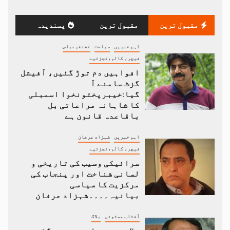
مقبول ترین
مقبول ترین
پسندیدہ
اہم خبریں
سیاحت
غضنفرعباس
فیچر، کالم،تجزئیے
افواہیں دم توڑ گئیں، آفیشل
گزٹ سامنے آ
گیا:خیبرپختونخوا اسمبلی
کا شاہانہ مراعاتی بل
باقاعدہ قانون ہے
اہم خبریں
شہزاد عرفان
فیچر، کالم،تجزئیے
سرائیکی وسیب کی تاریخی و
لسانی شناخت اور پنجاب کی
مرکزیت کا سیاسی
بیانیہ۔۔۔۔شہزاد عرفان
آفتاب مستوئی
بلاگ