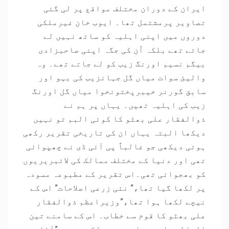
ایران کے دوران مختلف مواقع پر لی گئی
تصاویر پرمشتمل تھا۔ ایوب خان غیرملکی
دوروں میں اپنی اہلیہ کو ساتھ نہیں لے
جاتے تھے بلکہ اُن کی جگہ اپنی صاحبزادی
بیگم نسیم اورنگ زیب کو لے جاتے تھے۔ وہ
والیئ سوات میاں گل جہانزیب کی بہو اور
سابق گورنر خیبرپختونخوا میاں گل اورنگ
زیب کی اہلیہ تھیں۔ یہاں پر ہم نے
ذوالفقار علی بھٹو کا کوئی البم تو نہیں
دیکھا البتہ یہاں ان کی تاریخی تقریر رکھی
ہوئی دیکھی جو غالباً پی آئی ڈی نے چھپوائی
تھی اور دنیا کے مختلف ممالک کی لائبریریوں
کو بھجوائی تھی۔اس تقریر کے مطبوعہ مسودہ
پر لکھا گیا تھا،” نئی زرعی اصلاحات” اس کے
نیچے لکھا ہوا تھا،”وزیراعظم ذوالفقار
علی بھٹو کا قوم سے خطاب۔ اس کے سامنے تین