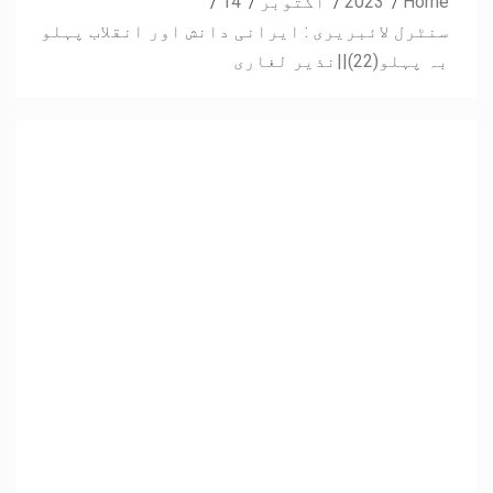
Home
2023
اکتوبر
14
سنٹرل لائبریری : ایرانی دانش اور انقلاب پہلو
بہ پہلو(22)||نذیر لغاری