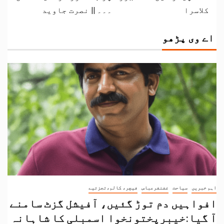
کلاسرا
۔۔۔ || نصرت جاوید
اے وی پڑھو
اہم خبریں
سیاحت
غضنفرعباس
فیچر، کالم،تجزئیے
افواہیں دم توڑ گئیں، آفیشل گزٹ سامنے
آ گیا:خیبرپختونخوا اسمبلی کا شاہانہ