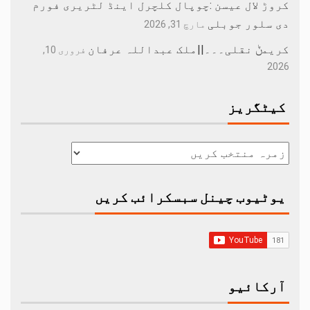
کروڑ لال عیسن :چوپال کلچرل اینڈ لٹریری فورم
دی سلور جوبلی
مارچ 31, 2026
کریمݨ نقلی۔۔۔||ملک عبداللہ عرفان
فروری 10,
2026
کیٹگریز
یوٹیوب چینل سبسکرائب کریں
آرکائیو