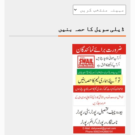
ڈیلی سویل کا حصہ بنیں