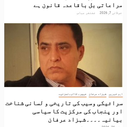
مراعاتی بل باقاعدہ قانون ہے
جولائی 7, 2026
غضنفر عباس
اہم خبریں
شہزاد عرفان
فیچر، کالم،تجزئیے
سرائیکی وسیب کی تاریخی و لسانی شناخت
اور پنجاب کی مرکزیت کا سیاسی
بیانیہ۔۔۔۔شہزاد عرفان