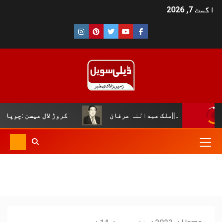
اگست 7, 2026
لک عبداللہ عرفان
کروڑ لال عیسن :چوپال کلچرل اینڈ لٹری