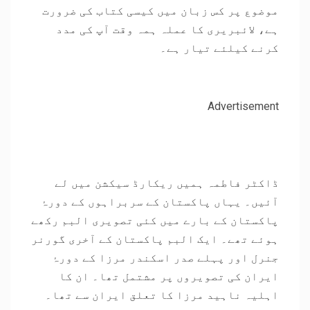
موضوع پر کس زبان میں کیسی کتاب کی ضرورت
ہے، لائبریری کا عملہ ہمہ وقت آپ کی مدد
کرنے کیلئے تیار ہے۔
Advertisement
ڈاکٹر فاطمہ ہمیں ریکارڈ سیکشن میں لے
آئیں۔ یہاں پاکستان کے سربراہوں کے دورۂ
پاکستان کے بارے میں کئی تصویری البم رکھے
ہوئے تھے۔ ایک البم پاکستان کے آخری گورنر
جنرل اور پہلے صدر اسکندر مرزا کے دورۂ
ایران کی تصویروں پر مشتمل تھا۔ ان کا
اہلیہ ناہید مرزا کا تعلق ایران سے تھا۔