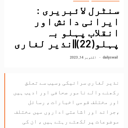
سنٹرل لائبریری :
ایرانی دانش اور
انقلاب پہلو بہ
پہلو(22)||نذیر لغاری
dailyswail
اکتوبر 14, 2023
نذیر لغاری سرائیکی وسیب سے تعلق
رکھنے والے نامور صحافی اور ادیب ہیں
اور مختلف قومی اخبارات ، رسائل
،جرائد اور اشاعتی اداروں میں مختلف
موضوعات پر لکھتے رہتے ہیں ، ان کی