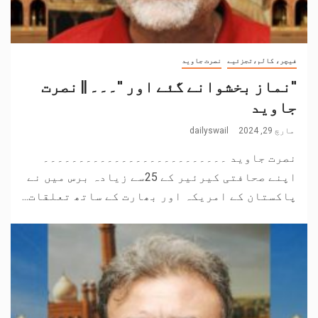
فیچر، کالم،تجزئیے
نصرت جاوید
"نماز بخشوانے گئے اور "۔۔۔ || نصرت
جاوید
مارچ 29, 2024
dailyswail
نصرت جاوید ۔۔۔۔۔۔۔۔۔۔۔۔۔۔۔۔۔۔۔۔۔۔۔۔۔۔
اپنے صحافتی کیرئیر کے 25سے زیادہ برس میں نے
پاکستان کے امریکہ اور بھارت کے ساتھ تعلقات...