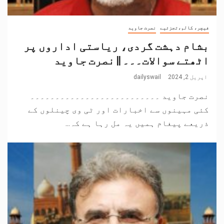
فیچر، کالم،تجزئیے
نصرت جاوید
بشام دہشت گردی، ریاستی اداروں پر
اٹھتے سوالات۔۔۔ || نصرت جاوید
اپریل 2, 2024
dailyswail
نصرت جاوید ۔۔۔۔۔۔۔۔۔۔۔۔۔۔۔۔۔۔۔۔۔۔۔۔۔۔
کئی مہینوں سے اخبارات اور ٹی وی چینلوں کے
ذریعے پیغام ہمیں یہ مل رہا ہے کہ...