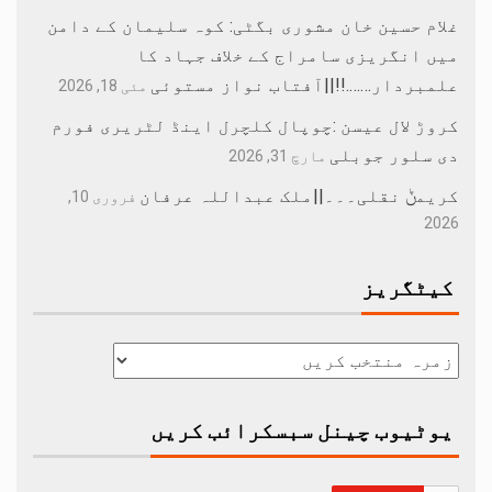
غلام حسین خان مشوری بگٹی: کوہ سلیمان کے دامن
میں انگریزی سامراج کے خلاف جہاد کا
علمبردار…….!!||آفتاب نواز مستوئی
مئی 18, 2026
کروڑ لال عیسن :چوپال کلچرل اینڈ لٹریری فورم
دی سلور جوبلی
مارچ 31, 2026
کریمݨ نقلی۔۔۔||ملک عبداللہ عرفان
فروری 10,
2026
کیٹگریز
یوٹیوب چینل سبسکرائب کریں