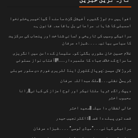
افواہیں دم توڑ گئیں، آفیشل گزٹ سامنے آ گیا:خیبرپختونخوا
اسمبلی کا شاہانہ مراعاتی بل باقاعدہ قانون ہے
سرائیکی وسیب کی تاریخی و لسانی شناخت اور پنجاب کی مرکزیت
کا سیاسی بیانیہ۔۔۔۔شہزاد عرفان
غلام حسین خان مشوری بگٹی: کوہ سلیمان کے دامن میں انگریزی
سامراج کے خلاف جہاد کا علمبردار…….!!||آفتاب نواز مستوئی
کروڑ لال عیسن :چوپال کلچرل اینڈ لٹریری فورم دی سلور جوبلی
کریمݨ نقلی۔۔۔||ملک عبداللہ عرفان
دیپک راگ، ثریا ملتانیکر اور لوح اعزاز کی کہانی||رانا
محبوب اختر
خالی لفظاں دا میلہ||سعید اختر
قصے توں پہلے دا قصہ||ڈاکٹرنجیب حیدر
سرائیکی کہانی۔۔۔“میڈی لوسی” ۔۔۔۔شہزاد عرفان