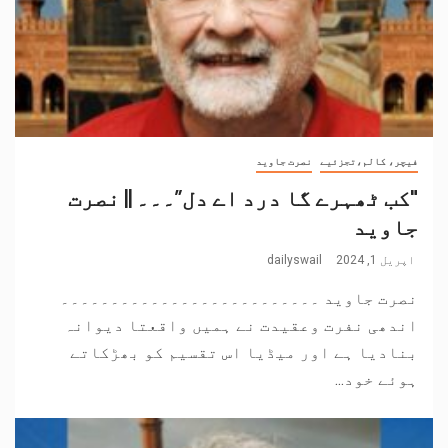
فیچر، کالم،تجزئیے
نصرت جاوید
"کب ٹھہرے گا درد اے دل”۔۔۔ || نصرت
جاوید
اپریل 1, 2024
dailyswail
نصرت جاوید ۔۔۔۔۔۔۔۔۔۔۔۔۔۔۔۔۔۔۔۔۔۔۔۔۔۔
اندھی نفرت وعقیدت نے ہمیں واقعتا دیوانہ
بنادیا ہے اور میڈیا اس تقسیم کو بھڑکاتے
ہوئے خود...