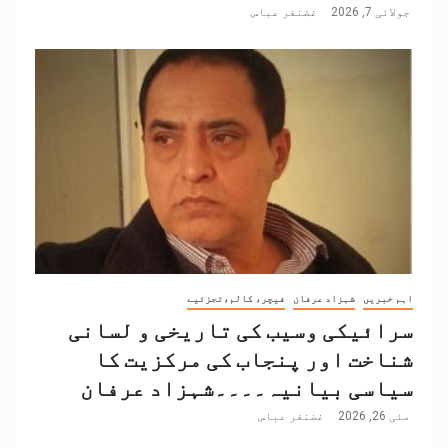
جولائی 7, 2026
غضنفر عباس
اہم خبریں
شہزاد عرفان
فیچر، کالم،تجزئیے
سرائیکی وسیب کی تاریخی و لسانی
شناخت اور پنجاب کی مرکزیت کا
سیاسی بیانیہ۔۔۔۔شہزاد عرفان
مئی 26, 2026
غضنفر عباس