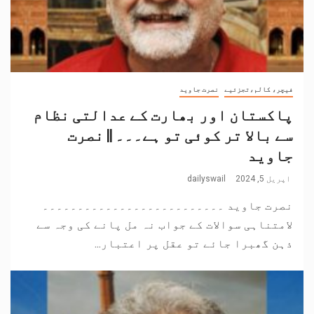
فیچر، کالم،تجزئیے
نصرت جاوید
پاکستان اور بھارت کے عدالتی نظام
سے بالا تر کوئی تو ہے۔۔۔ || نصرت
جاوید
اپریل 5, 2024
dailyswail
نصرت جاوید ۔۔۔۔۔۔۔۔۔۔۔۔۔۔۔۔۔۔۔۔۔۔۔۔۔۔
لامتناہی سوالات کے جواب نہ مل پانے کی وجہ سے
ذہن گھبرا جائے تو عقل پر اعتبار...