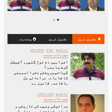
مقبول ترین
مقبول ترین
پسندیدہ
اہم خبریں
سیاحت
غضنفرعباس
فیچر، کالم،تجزئیے
افواہیں دم توڑ گئیں، آفیشل
گزٹ سامنے آ
گیا:خیبرپختونخوا اسمبلی
کا شاہانہ مراعاتی بل
باقاعدہ قانون ہے
اہم خبریں
شہزاد عرفان
فیچر، کالم،تجزئیے
سرائیکی وسیب کی تاریخی و
لسانی شناخت اور پنجاب کی