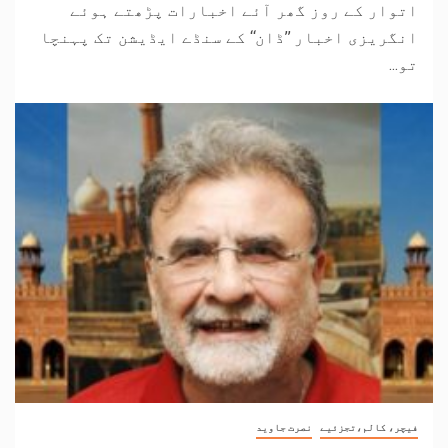
اتوار کے روز گھر آئے اخبارات پڑھتے ہوئے
انگریزی اخبار ’’ڈان‘‘ کے سنڈے ایڈیشن تک پہنچا
تو...
فیچر، کالم،تجزئیے
نصرت جاوید