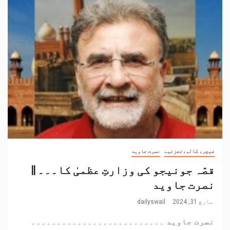
فیچر، کالم،تجزئیے
نصرت جاوید
قصّہ جونیجو کی وزارتِ عظمیٰ کا۔۔۔ ||
نصرت جاوید
مارچ 31, 2024
dailyswail
نصرت جاوید ۔۔۔۔۔۔۔۔۔۔۔۔۔۔۔۔۔۔۔۔۔۔۔۔۔۔