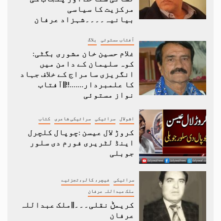
مرکزیت کا سیاسی
بیانیہ۔۔۔۔شہزاد عرفان
آفتاب مستوئی
بلاگ
غلام حسین خان مشوری بگٹی:
کوہ سلیمان کے دامن میں
انگریزی سامراج کے خلاف جہاد
کا علمبردار…….!!||آفتاب
نواز مستوئی
اشولال
سرائیکی
سرائیکی شاعری
کتاب
کروڑ لال عیسن :چوپال کلچرل
اینڈ لٹریری فورم دی سلور
جوبلی
سرائیکی
فیچر، کالم،تجزئیے
ملک عبداللہ عرفان
کریمݨ نقلی۔۔۔||ملک عبداللہ
عرفان