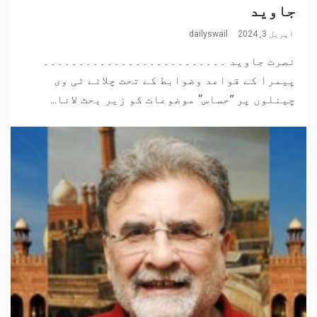
جاوید
اپریل 3, 2024
dailyswail
نصرت جاوید ۔۔۔۔۔۔۔۔۔۔۔۔۔۔۔۔۔۔۔۔۔۔۔۔۔۔
پیمرا کے قواعد وضوابط کے تحت چلائے ٹی وی
چینلوں پر ’’حساس‘‘ موضوعات کو زیر بحث لانا...