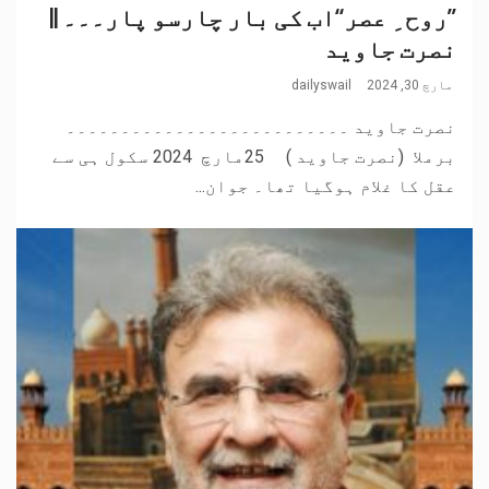
’’روح ِ عصر‘‘اب کی بار چارسو پار۔۔۔ ||
نصرت جاوید
مارچ 30, 2024
dailyswail
نصرت جاوید ۔۔۔۔۔۔۔۔۔۔۔۔۔۔۔۔۔۔۔۔۔۔۔۔۔۔
برملا (نصرت جاوید ) 25مارچ 2024 سکول ہی سے
عقل کا غلام ہوگیا تھا۔ جوان...