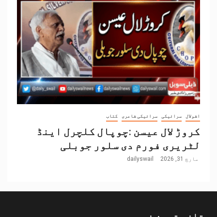
اشولال
سرائیکی
سرائیکی شاعری
کتاب
کروڑ لال عیسن :چوپال کلچرل اینڈ
لٹریری فورم دی سلور جوبلی
مارچ 31, 2026
dailyswail
تازہ ترین خبریں