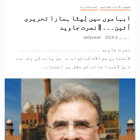
فیچر، کالم،تجزئیے
نصرت جاوید
ابہاموں میں لِپٹا ہمارا تحریری
آئین۔۔۔ || نصرت جاوید
اپریل 6, 2024
dailyswail
نصرت جاوید ۔۔۔۔۔۔۔۔۔۔۔۔۔۔۔۔۔۔۔۔۔۔۔۔۔۔
لامتناہی سوالات کے جواب نہ مل پانے کی وجہ سے
ذہن گھبرا جائے تو عقل پر اعتبار...