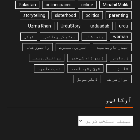
Pakistan
onlinespaces
online
Minahil Malik
storytelling
sisterhood
politics
parenting
Uzma Khan
UrduStory
urduadab
urdu
woman
بلھے شاہ
بھٹو کی پھانسی
ترکی
حیدر جاوید سید
خبریں،تبصرے
راحموں شاہ
زرداری
زمیں زاد کی خبر
سرائیکی وسیب
شاہ زادہ
شیخ رشید احمد
نصرت جاوید
نواز شریف
ڈیلی سویل
آرکائیو