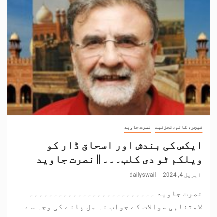
فیچر، کالم،تجزئیے
نصرت جاوید
ایکس کی بندش اور اسحاق ڈار کو
ویلکم ٹو دی کلب۔۔۔ || نصرت جاوید
اپریل 4, 2024
dailyswail
نصرت جاوید ۔۔۔۔۔۔۔۔۔۔۔۔۔۔۔۔۔۔۔۔۔۔۔۔۔۔
لامتناہی سوالات کے جواب نہ مل پانے کی وجہ سے