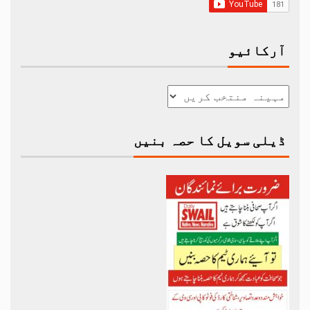
آرکائیو
ڈیلی سویل کا حصہ بنیں