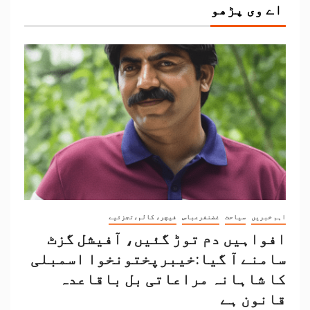
اے وی پڑھو
اہم خبریں
سیاحت
غضنفرعباس
فیچر، کالم،تجزئیے
افواہیں دم توڑ گئیں، آفیشل گزٹ
سامنے آ گیا:خیبرپختونخوا اسمبلی
کا شاہانہ مراعاتی بل باقاعدہ
قانون ہے