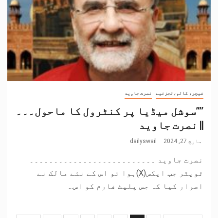
فیچر، کالم،تجزئیے
نصرت جاوید
’’”سوشل میڈیا پر کنٹرول کا ماحول۔۔۔
|| نصرت جاوید
مارچ 27, 2024
dailyswail
نصرت جاوید ۔۔۔۔۔۔۔۔۔۔۔۔۔۔۔۔۔۔۔۔۔۔۔۔۔۔
ٹویٹر جب ایکس(X)ہوا تو اس کے نئے مالک نے
اصرار کیا کہ جس پلیٹ فارم کو اس...