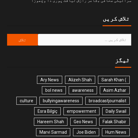
سرائیکی صحافی ،شاعر رازش لیاقت پوری دا وچھوڑا
تلاش کریں
ٹیگز
Ary News
Alizeh Shah
) Sarah Khan
bol news
awareness
Asim Azhar
culture
bullyingawareness
broadcastjournalist
Esra Bilgiç
empowerment
Daily Swail
Hareem Shah
Geo News
Falak Shabir
Marvi Sarmad
Joe Biden
Hum News