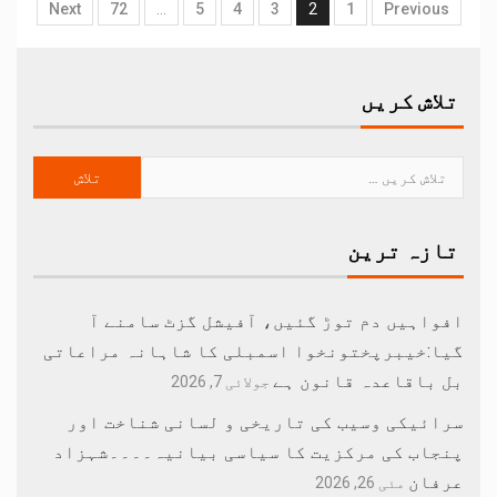
Next
72
…
5
4
3
2
1
Previous
تلاش کریں
تازہ ترین
افواہیں دم توڑ گئیں، آفیشل گزٹ سامنے آ
گیا:خیبرپختونخوا اسمبلی کا شاہانہ مراعاتی
بل باقاعدہ قانون ہے
جولائی 7, 2026
سرائیکی وسیب کی تاریخی و لسانی شناخت اور
پنجاب کی مرکزیت کا سیاسی بیانیہ۔۔۔۔شہزاد
عرفان
مئی 26, 2026