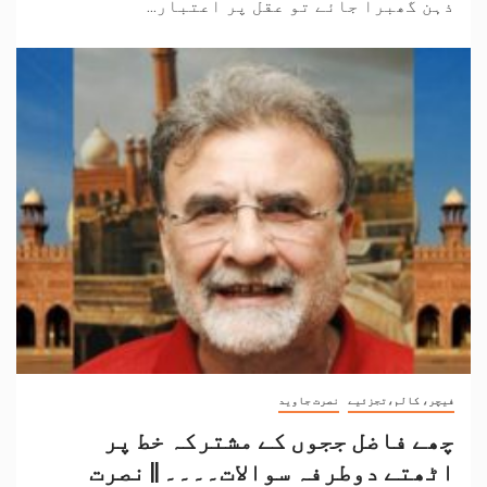
ذہن گھبرا جائے تو عقل پر اعتبار...
فیچر، کالم،تجزئیے
نصرت جاوید
چھے فاضل ججوں کے مشترکہ خط پر
اٹھتے دوطرفہ سوالات۔۔۔۔ || نصرت