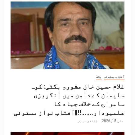
آفتاب مستوئی
بلاگ
غلام حسین خان مشوری بگٹی: کوہ
سلیمان کے دامن میں انگریزی
سامراج کے خلاف جہاد کا
علمبردار…….!!||آفتاب نواز مستوئی
مئی 18, 2026
غضنفر عباس