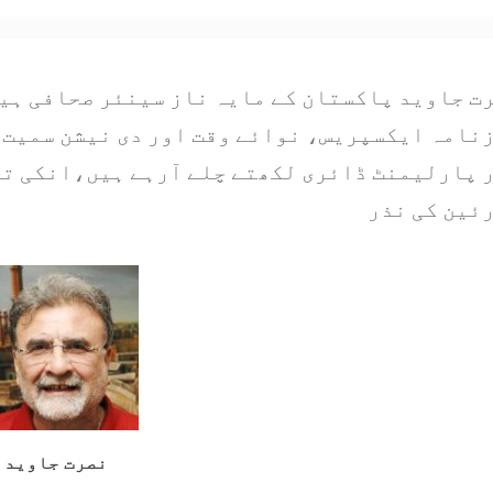
ت جاوید پاکستان کے مایہ ناز سینئر صحافی ہیں
نامہ ایکسپریس، نوائے وقت اور دی نیشن سمیت 
 پارلیمنٹ ڈائری لکھتے چلے آرہے ہیں،انکی تح
ئین کی نذر
نصرت جاوید