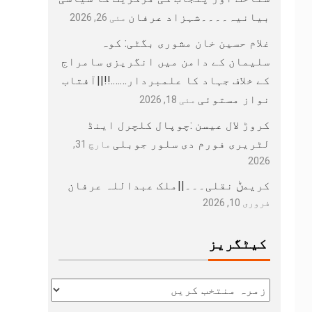
بیانیہ۔۔۔۔شہزاد عرفان
مئی 26, 2026
غلام حسین خان مشوری بگٹی: کوہ
سلیمان کے دامن میں انگریزی سامراج
کے خلاف جہاد کا علمبردار…….!!||آفتاب
نواز مستوئی
مئی 18, 2026
کروڑ لال عیسن :چوپال کلچرل اینڈ
لٹریری فورم دی سلور جوبلی
مارچ 31,
2026
کریمݨ نقلی۔۔۔||ملک عبداللہ عرفان
فروری 10, 2026
کیٹگریز