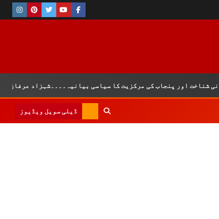
ناخت اور پنجاب کی مرکزیت کا سیاسی بیانیہ۔۔۔۔شہزاد عرفان
ڈیلی سویل ویڈیوز