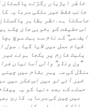
خاطر ایڑیاں رگڑتے پاکستان ک
جانب فقط غیر ملکی سرمایہ کار
جاسکتا ہے۔نظر بظاہر پاکستان 
اس حقیقت کو بخوبی جان چکے ہیں۔
ایف سی‘‘ کے نام سے بہت سوچ بچا
قیام عمل میں لایا گیا۔ سول ا
پلیٹ فارم پر یکجا ہوئے غیر 
’’ون ونڈو‘‘ والی آسانیاں فر
منگل کی سہ پہر بشام میں چینی 
خبر آئی تو میں اس فکر میں مب
حملے کے بعد دنیا کو یہ پیغام
میں چین کی سرمایہ کاری بھی
ممالک کے سرمایہ کار یہ سوچنے