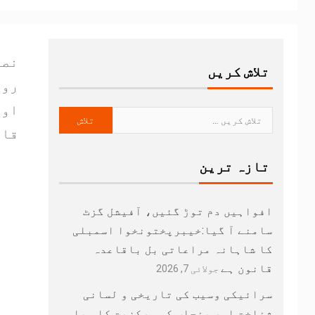
نصر
تلاش کریں
روز
اور
قار
تازہ ترین
افواہیں دم توڑ گئیں، آفیشل گزٹ
سامنے آ گیا:خیبرپختونخوا اسمبلی
کا شاہانہ مراعاتی بل باقاعدہ
قانون ہے
جولائی 7, 2026
سرائیکی وسیب کی تاریخی و لسانی
شناخت اور پنجاب کی مرکزیت کا سیاسی