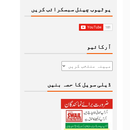
یوٹیوب چینل سبسکرائب کریں
آرکائیو
ڈیلی سویل کا حصہ بنیں