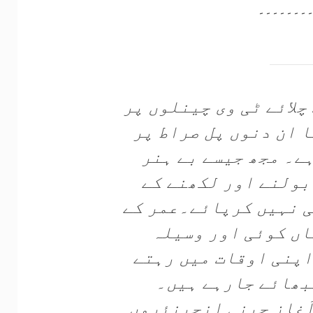
۔۔۔۔۔۔۔
چلائے ٹی وی چینلوں پر
نا ان دنوں پل صراط پر
ے۔ مجھ جیسے بے ہنر
بولنے اور لکھنے کے
ی نہیں کرپائے۔عمر کے
ہاں کوئی اور وسیلہ
اپنی اوقات میں رہتے
بھائے جارہے ہیں۔
آغاز چینی انجینئروں