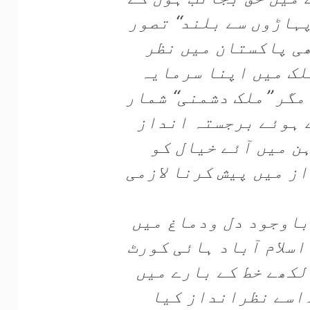
ہاڑوں سے بلند‘‘ تصور
ھی پاکستان میں نظر
لک میں اپنا سرمایہ
گر ’’ملک دشمنی‘‘ شمار
 ہوئے برجستہ انداز
ن میں آئے خیال کو
ز میں پیش کرنا لازمی
باوجود دل ودماغ میں
سلام آباد ہائی کورٹ
ے لکھے خط کے بارے میں
اسے نظرانداز کیا