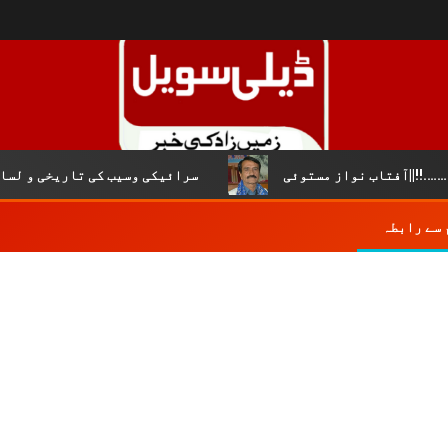
||آفتاب نواز مستوئی
سرائیکی وسیب کی تاریخی و لسانی ش
 سے رابطہ