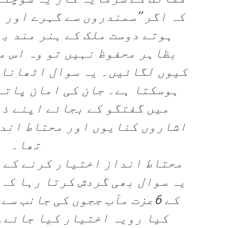
کہ اگر ’’سمندروں سے گہرے اور پ
ہوتے دوست ملک کے ہنر مند ب
بظاہر محفوظ نہیں تو وہ اس م
کیوں لگائیں۔ یہ سوال اٹھانا م
ہوسکتا ہے۔ جان کی امان پاتے
میں گفتگو کے بجائے اپنے ذہ
اشاروں کنایوں اور محتاط اندا
تھا۔
محتاط انداز اختیار کرنے کے 
یہ سوال بھی گردش کرتا رہا کہ ا
کے 6عزت مآب ججوں کی جانب س
کیا رویہ اختیار کیا جائے۔