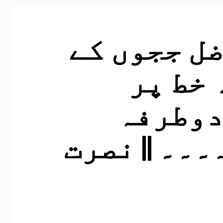
ل ججوں کے
خط پر
دوطرفہ
۔۔۔ || نصرت