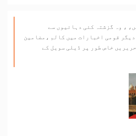
، ، وہ گزشتہ کئی دہائیوں سے
دیگر قومی اخبارات میں کالم ،مضامین
ریریں خاص طور پر ڈیلی سویل کے