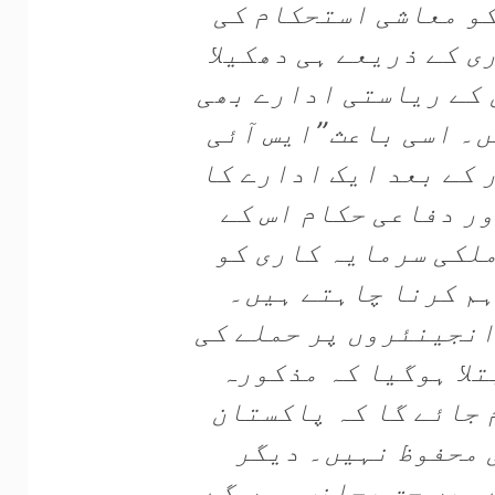
و معاشی استحکام کی
ی کے ذریعے ہی دھکیلا
کے ریاستی ادارے بھی
 اسی باعث ’’ایس آئی
ر کے بعد ایک ادارے کا
ور دفاعی حکام اس کے
ملکی سرمایہ کاری کو
اہم کرنا چاہتے ہیں۔
انجینئروں پر حملے کی
تلا ہوگیا کہ مذکورہ
 جائے گا کہ پاکستان
 محفوظ نہیں۔ دیگر
 میں حق بجانب ہوں گے