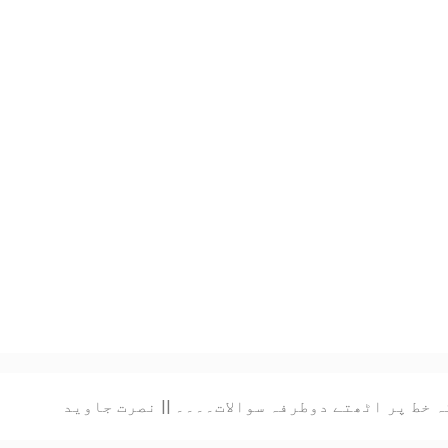
 خط پر اٹھتے دوطرفہ سوالات۔۔۔۔ || نصرت جاوید