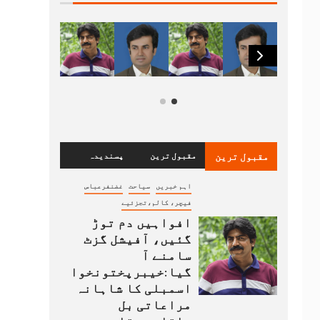
مقبول ترین
مقبول ترین
پسندیدہ
اہم خبریں
سیاحت
غضنفرعباس
فیچر، کالم،تجزئیے
افواہیں دم توڑ
گئیں، آفیشل گزٹ
سامنے آ
گیا:خیبرپختونخوا
اسمبلی کا شاہانہ
مراعاتی بل