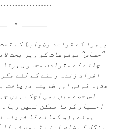
۔۔۔۔۔۔۔۔۔۔۔۔۔۔۔۔۔۔۔
پیمرا کے قواعد وضوابط کے تحت 
’’حساس‘‘ موضوعات کو زیر بحث لا
چلنے کے مترادف محسوس ہوتا ہ
افراد زندہ رہنے کے لئے مگر 
علاوہ کوئی اور طریقہ دریافت ہ
اس حصے میں بھی آچکے ہیں ج
اختیار کرنا ممکن نہیں رہا۔ 
ہوئے رزق کمانے کا فریضہ ن
منگل کی شام اپنے ٹی وی شو کا 