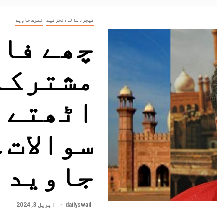
فیچر، کالم،تجزئیے
نصرت جاوید
چھے فاض
مشترکہ 
اٹھتے 
سوالات۔
جاوید
dailyswail
اپریل 3, 2024