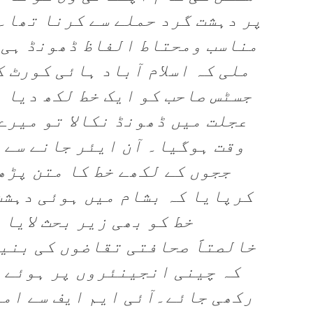
پر دہشت گرد حملے سے کرنا تھا۔
مناسب ومحتاط الفاظ ڈھونڈ ہی 
جسٹس صاحب کو ایک خط لکھ دیا 
عجلت میں ڈھونڈ نکالا تو میرے
وقت ہوگیا۔ آن ایئر جانے سے ق
ججوں کے لکھے خط کا متن پڑھ
کرپایا کہ بشام میں ہوئی دہشت
خط کو بھی زیر بحث لایا 
خالصتاََ صحافتی تقاضوں کی بنی
کہ چینی انجینئروں پر ہوئے 
رکھی جائے۔آئی ایم ایف سے ام