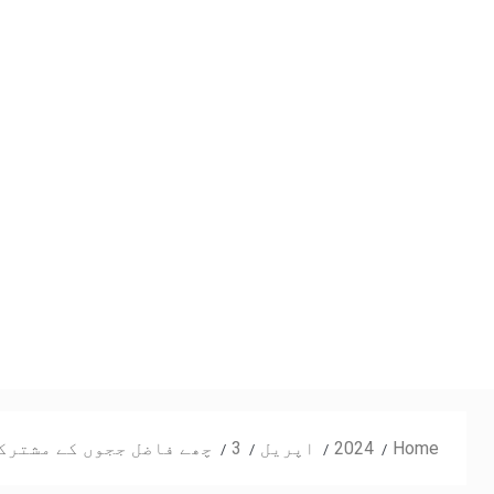
Home
2024
اپریل
3
چھے فاضل ججوں کے مشترکہ