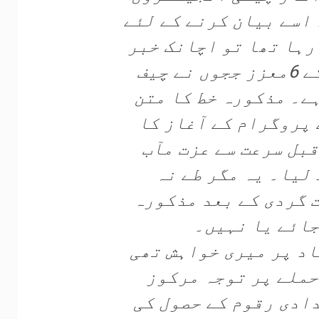
 اسے بیان کرنے کے لئے
رہا تھا تو اچانک خبر
ملی کہ اسلام آباد ہائی کورٹ کے 6معزز ججوں نے چیف
ہے۔ مذکورہ خط کا متن
 پروگرام کے آغاز کا
بل سرعت سے عزت مآب
 لیا۔ یہ مگر طے نہ
 گردی کے بعد مذکورہ
جائے یا نہیں۔
اد پر میری خواہش تھی
حملے پر توجہ مرکوز
دادی رقوم کے حصول کی