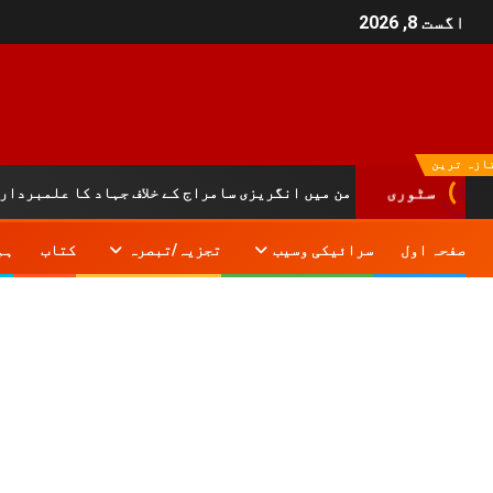
اگست 8, 2026
ازہ ترین
وہ سلیمان کے دامن میں انگریزی سامراج کے خلاف جہاد کا علمبردار…….!!
سٹوری
صفحہ اول
سرائیکی وسیب
تجزیہ/تبصرہ
کتاب
ہم