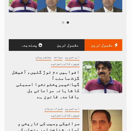
مقبول ترین
مقبول ترین
پسندیدہ
اہم خبریں
سیاحت
غضنفرعباس
فیچر، کالم،تجزئیے
افواہیں دم توڑ گئیں، آفیشل
گزٹ سامنے آ
گیا:خیبرپختونخوا اسمبلی
کا شاہانہ مراعاتی بل
باقاعدہ قانون ہے
اہم خبریں
شہزاد عرفان
فیچر، کالم،تجزئیے
سرائیکی وسیب کی تاریخی و
لسانی شناخت اور پنجاب کی