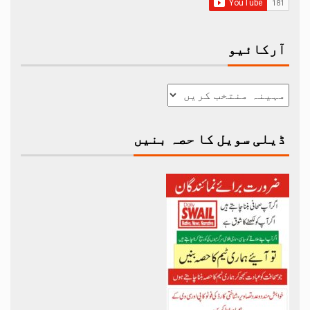
آرکائیو
ڈیلی سویل کا حصہ بنیں