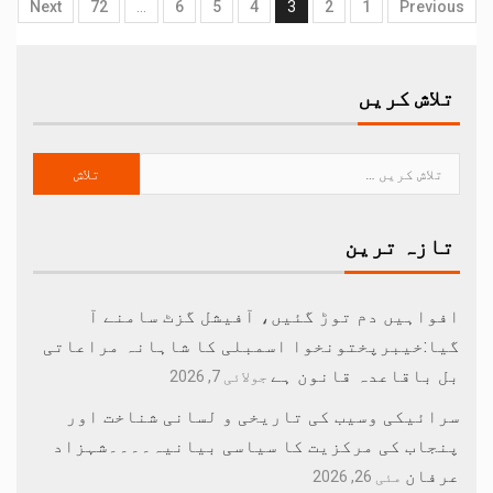
Next
72
…
6
5
4
3
2
1
Previous
تلاش کریں
تازہ ترین
افواہیں دم توڑ گئیں، آفیشل گزٹ سامنے آ
گیا:خیبرپختونخوا اسمبلی کا شاہانہ مراعاتی
بل باقاعدہ قانون ہے
جولائی 7, 2026
سرائیکی وسیب کی تاریخی و لسانی شناخت اور
پنجاب کی مرکزیت کا سیاسی بیانیہ۔۔۔۔شہزاد
عرفان
مئی 26, 2026