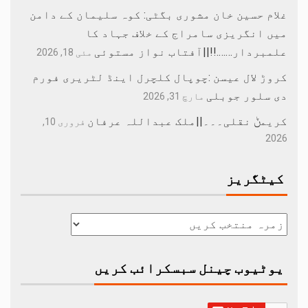
غلام حسین خان مشوری بگٹی: کوہ سلیمان کے دامن
میں انگریزی سامراج کے خلاف جہاد کا
علمبردار…….!!||آفتاب نواز مستوئی
مئی 18, 2026
کروڑ لال عیسن :چوپال کلچرل اینڈ لٹریری فورم
دی سلور جوبلی
مارچ 31, 2026
کریمݨ نقلی۔۔۔||ملک عبداللہ عرفان
فروری 10,
2026
کیٹگریز
یوٹیوب چینل سبسکرائب کریں