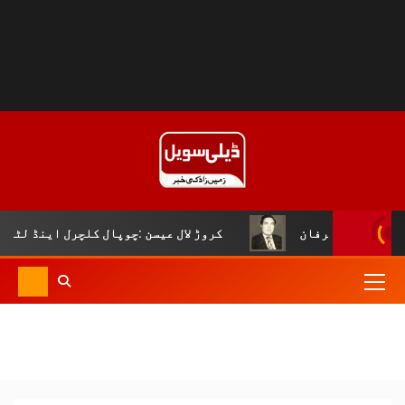
کروڑ لال عیسن :چوپال کلچرل اینڈ لٹریری فورم دی سلور جوبلی