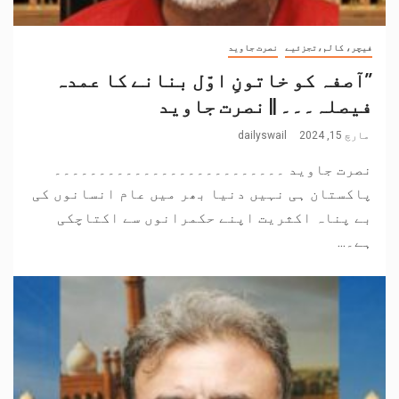
فیچر، کالم،تجزئیے
نصرت جاوید
’’آصفہ کو خاتونِ اوّل بنانے کا عمدہ
فیصلہ۔۔۔ || نصرت جاوید
مارچ 15, 2024
dailyswail
نصرت جاوید ۔۔۔۔۔۔۔۔۔۔۔۔۔۔۔۔۔۔۔۔۔۔۔۔۔۔
پاکستان ہی نہیں دنیا بھر میں عام انسانوں کی
بے پناہ اکثریت اپنے حکمرانوں سے اکتاچکی
ہے۔...