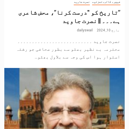
فیچر، کالم،تجزئیے
نصرت جاوید
’’تاریخ کو "درست کرنا”، محض شاعری
ہے۔۔۔ || نصرت جاوید
مارچ 10, 2024
dailyswail
نصرت جاوید ۔۔۔۔۔۔۔۔۔۔۔۔۔۔۔۔۔۔۔۔۔۔۔۔۔۔
محترمہ بے نظیر بھٹو سے بطور صحافی جو رشتہ
استوار ہوا اس کی وجہ سے بلاول بھٹو...