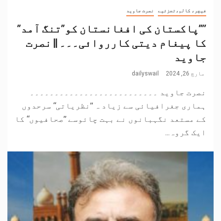
فیچر، کالم،تجزئیے
نصرت جاوید
’’”پاکستان کی افغانستان کو”تنگ آمد”
کا پیغام دیتی کارروائی۔۔۔ || نصرت
جاوید
مارچ 26, 2024
dailyswail
نصرت جاوید ۔۔۔۔۔۔۔۔۔۔۔۔۔۔۔۔۔۔۔۔۔۔۔۔۔۔
ہماری جغرافیائی سے زیاد ہ ’’نظریاتی‘‘ سرحدوں
کے مستعد نگہبانوں نے بہت چائوسے ’’صحافیوں‘‘ کا
ایک گروہ...