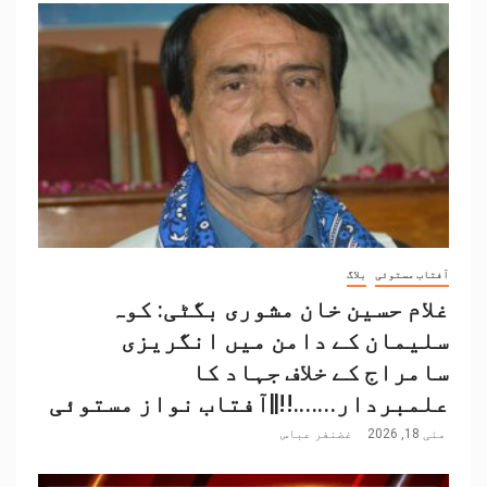
آفتاب مستوئی
بلاگ
غلام حسین خان مشوری بگٹی: کوہ
سلیمان کے دامن میں انگریزی
سامراج کے خلاف جہاد کا
علمبردار…….!!||آفتاب نواز مستوئی
مئی 18, 2026
غضنفر عباس