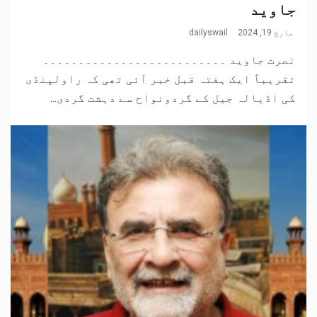
جاوید
مارچ 19, 2024
dailyswail
نصرت جاوید ۔۔۔۔۔۔۔۔۔۔۔۔۔۔۔۔۔۔۔۔۔۔۔۔۔۔
تقریباََ ایک ہفتہ قبل خبر آئی تھی کہ راولپنڈی
کی اڈیالہ جیل کے گردونواح سے دہشت گردی...