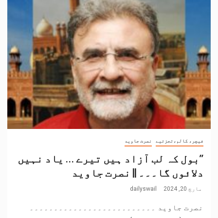
فیچر، کالم،تجزئیے
نصرت جاوید
’’بول کہ لب آزاد ہیں تیرے … یاد نہیں
دلائوں گا۔۔۔ || نصرت جاوید
مارچ 20, 2024
dailyswail
نصرت جاوید ۔۔۔۔۔۔۔۔۔۔۔۔۔۔۔۔۔۔۔۔۔۔۔۔۔۔