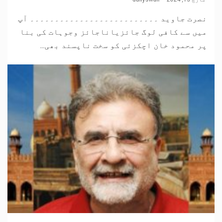
نصرت جاوید ۔۔۔۔۔۔۔۔۔۔۔۔۔۔۔۔۔۔۔۔۔۔۔۔۔۔ آپ
میں سے کافی لوگ جائزیاناجائز وجوہات کی بنا
پر محمود خان اچکزئی کو سخت ناپسند بھی...