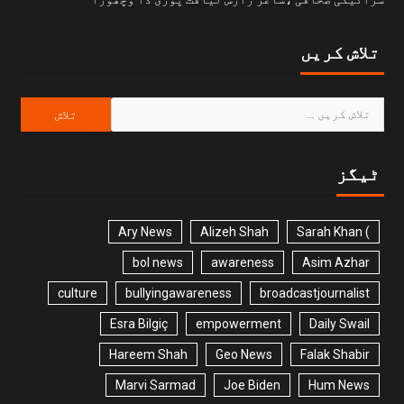
تلاش کریں
ٹیگز
Ary News
Alizeh Shah
) Sarah Khan
bol news
awareness
Asim Azhar
culture
bullyingawareness
broadcastjournalist
Esra Bilgiç
empowerment
Daily Swail
Hareem Shah
Geo News
Falak Shabir
Marvi Sarmad
Joe Biden
Hum News