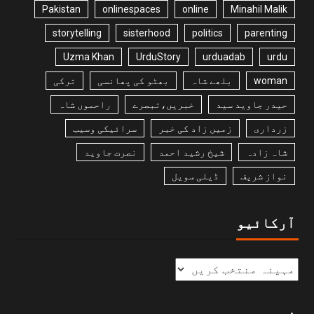
Pakistan
onlinespaces
online
Minahil Malik
storytelling
sisterhood
politics
parenting
Uzma Khan
UrduStory
urduadab
urdu
woman
بلھے شاہ
بھٹو کی پھانسی
ترکی
حیدر جاوید سید
خبریں،تبصرے
راحموں شاہ
زرداری
زمیں زاد کی خبر
سرائیکی وسیب
شاہ زادہ
شیخ رشید احمد
نصرت جاوید
نواز شریف
ڈیلی سویل
آرکائیو
زمرے