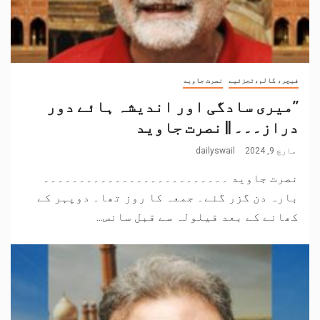
فیچر، کالم،تجزئیے
نصرت جاوید
’’میری سادگی اور اندیشہ ہائے دور
دراز۔۔۔ || نصرت جاوید
مارچ 9, 2024
dailyswail
نصرت جاوید ۔۔۔۔۔۔۔۔۔۔۔۔۔۔۔۔۔۔۔۔۔۔۔۔۔۔
بارہ دن گزر گئے۔ جمعہ کا روز تھا۔ دوپہر کے
کھانے کے بعد قیلولہ سے قبل سانس...