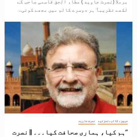
برملا (نصرت جاوید ) عطاء الحق قاسمی صاحب کے
لکھے تقریباََ ہر دوسرے کالم میں مجھے کوئی...
فیچر، کالم،تجزئیے
نصرت جاوید
’’ہم کیا، ہماری صحافت کیا۔۔۔ || نصرت