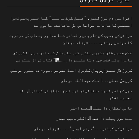
افواہیں دم توڑ گئیں، آفیشل گزٹ سامنے آ گیا:خیبرپختونخوا
اسمبلی کا شاہانہ مراعاتی بل باقاعدہ قانون ہے
سرائیکی وسیب کی تاریخی و لسانی شناخت اور پنجاب کی مرکزیت
کا سیاسی بیانیہ۔۔۔۔شہزاد عرفان
غلام حسین خان مشوری بگٹی: کوہ سلیمان کے دامن میں انگریزی
سامراج کے خلاف جہاد کا علمبردار…….!!||آفتاب نواز مستوئی
کروڑ لال عیسن :چوپال کلچرل اینڈ لٹریری فورم دی سلور جوبلی
کریمݨ نقلی۔۔۔||ملک عبداللہ عرفان
دیپک راگ، ثریا ملتانیکر اور لوح اعزاز کی کہانی||رانا
محبوب اختر
خالی لفظاں دا میلہ||سعید اختر
قصے توں پہلے دا قصہ||ڈاکٹرنجیب حیدر
سرائیکی کہانی۔۔۔“میڈی لوسی” ۔۔۔۔شہزاد عرفان
سرائیکی صحافی ،شاعر رازش لیاقت پوری دا وچھوڑا