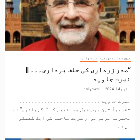
فیچر، کالم،تجزئیے
نصرت جاوید
’’صدر زرداری کی حلف برداری۔۔۔ ||
نصرت جاوید
مارچ 14, 2024
dailyswail
نصرت جاوید ۔۔۔۔۔۔۔۔۔۔۔۔۔۔۔۔۔۔۔۔۔۔۔۔۔۔
تقریباََ تین برس قبل صحافیوں کے ’’نگہبانوں‘‘ نے
محترمہ مریم نواز شریف صاحبہ کی ایک گفتگو
اپنے...