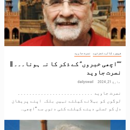
فیچر، کالم،تجزئیے
نصرت جاوید
’’”اچھی خبروں” کے ذکر کا نہ ہونا۔۔۔ ||
نصرت جاوید
مارچ 21, 2024
dailyswail
نصرت جاوید ۔۔۔۔۔۔۔۔۔۔۔۔۔۔۔۔۔۔۔۔۔۔۔۔۔۔
لوگوں کو بہلانے کیلئے نہیں بلکہ اپنے پریشان
دل کو تسلی دینے کیلئے کئی دنوں سے ’’اچھی...