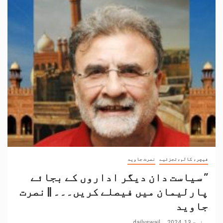
فیچر، کالم،تجزئیے
نصرت جاوید
’’ سیاست دان دیگر اداروں کے بجائے
پارلیمان میں فیصلے کریں۔۔۔ || نصرت
جاوید
مارچ 13, 2024
dailyswail