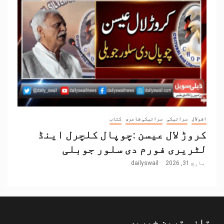
اشولال
سرائیکی
سرائیکی شاعری
کتاب
کروڑ لال عیسن :چوپال کلچرل اینڈ
لٹریری فورم دی سلور جوبلی
مارچ 31, 2026
dailyswail
تازہ ترین خبریں