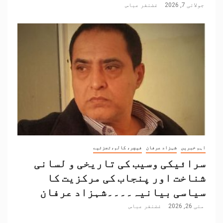
جولائی 7, 2026
غضنفر عباس
اہم خبریں
شہزاد عرفان
فیچر، کالم،تجزئیے
سرائیکی وسیب کی تاریخی و لسانی
شناخت اور پنجاب کی مرکزیت کا
سیاسی بیانیہ۔۔۔۔شہزاد عرفان
مئی 26, 2026
غضنفر عباس