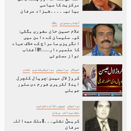
مرکزیت کا سیاسی
بیانیہ۔۔۔۔شہزاد عرفان
آفتاب مستوئی
بلاگ
غلام حسین خان مشوری بگٹی:
کوہ سلیمان کے دامن میں
انگریزی سامراج کے خلاف جہاد
کا علمبردار…….!!||آفتاب
نواز مستوئی
اشولال
سرائیکی
سرائیکی شاعری
کتاب
کروڑ لال عیسن :چوپال کلچرل
اینڈ لٹریری فورم دی سلور
جوبلی
سرائیکی
فیچر، کالم،تجزئیے
ملک عبداللہ عرفان
کریمݨ نقلی۔۔۔||ملک عبداللہ
عرفان