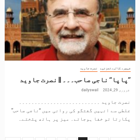
فیچر، کالم،تجزئیے
نصرت جاوید
’’پاپا‘‘ ناجی صاحب۔۔۔ || نصرت جاوید
فروری 29, 2024
dailyswail
نصرت جاوید ۔۔۔۔۔۔۔۔۔۔۔۔۔۔۔۔۔۔۔۔۔۔۔۔۔۔
غلطی سے انہیں گفتگو کی روانی میں ’’ناجی صاحب‘‘
پکارتا تو خفا ہوجاتے۔ میز پر ہاتھ پٹختے...