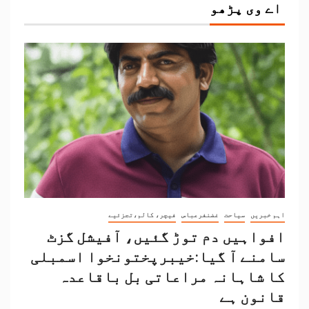
اے وی پڑھو
اہم خبریں
سیاحت
غضنفرعباس
فیچر، کالم،تجزئیے
افواہیں دم توڑ گئیں، آفیشل گزٹ
سامنے آ گیا:خیبرپختونخوا اسمبلی
کا شاہانہ مراعاتی بل باقاعدہ
قانون ہے