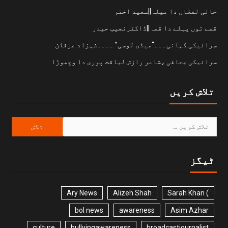
خالی لفظاں دا میلہ||سعید اختر
قصے توں پہلے دا قصہ||ڈاکٹرنجیب حیدر
سرائیکی کہانی۔۔۔“میڈی لوسی” ۔۔۔۔شہزاد عرفان
سرائیکی صحافی ،شاعر رازش لیاقت پوری دا وچھوڑا
تلاش کریں
ٹیگز
Ary News
Alizeh Shah
) Sarah Khan
bol news
awareness
Asim Azhar
culture
bullyingawareness
broadcastjournalist