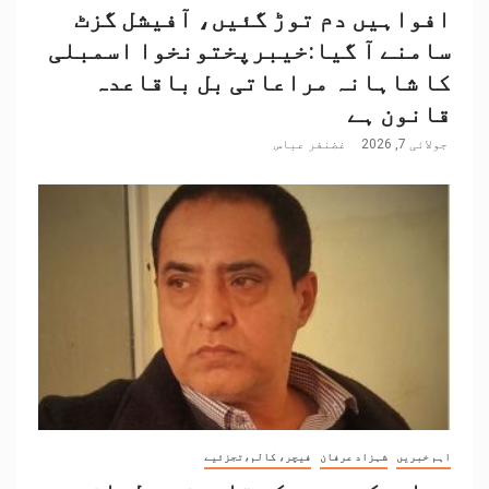
افواہیں دم توڑ گئیں، آفیشل گزٹ
سامنے آ گیا:خیبرپختونخوا اسمبلی
کا شاہانہ مراعاتی بل باقاعدہ
قانون ہے
جولائی 7, 2026
غضنفر عباس
اہم خبریں
شہزاد عرفان
فیچر، کالم،تجزئیے