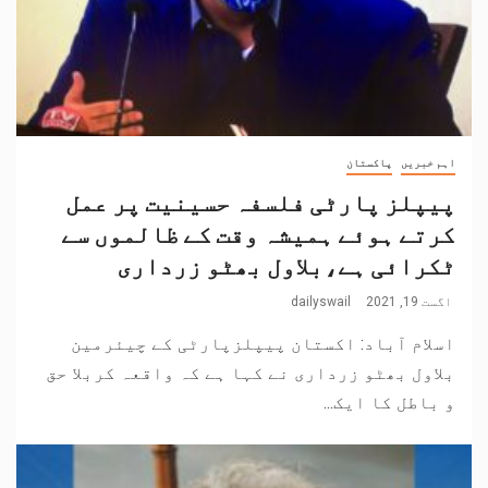
اہم خبریں
پاکستان
پیپلز پارٹی فلسفہ حسینیت پر عمل
کرتے ہوئے ہمیشہ وقت کے ظالموں سے
ٹکرائی ہے،بلاول بھٹو زرداری
اگست 19, 2021
dailyswail
اسلام آباد: اکستان پیپلزپارٹی کے چیئرمین
بلاول بھٹو زرداری نے کہا ہے کہ واقعہ کربلا حق
و باطل کا ایک...