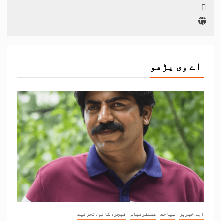
اے وی پڑھو
اہم خبریں
سیاحت
غضنفرعباس
فیچر، کالم،تجزئیے