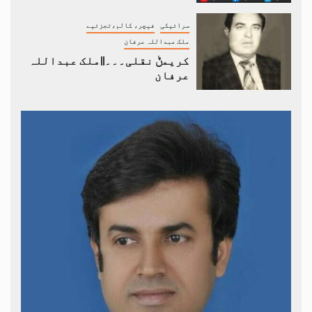
سرائیکی
فیچر، کالم،تجزئیے
ملک عبداللہ عرفان
کریمݨ نقلی۔۔۔||ملک عبداللہ
عرفان