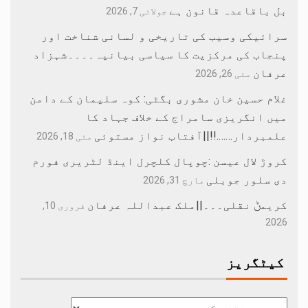
بل باقاعدہ قانون ہے
جولائی 7, 2026
سرائیکی وسیب کی تاریخی و لسانی شناخت اور
پنجاب کی مرکزیت کا سیاسی بیانیہ۔۔۔۔شہزاد
عرفان
مئی 26, 2026
غلام حسین خان مشوری بگٹی: کوہ سلیمان کے دامن
میں انگریزی سامراج کے خلاف جہاد کا
علمبردار…….!!||آفتاب نواز مستوئی
مئی 18, 2026
کروڑ لال عیسن :چوپال کلچرل اینڈ لٹریری فورم
دی سلور جوبلی
مارچ 31, 2026
کریمݨ نقلی۔۔۔||ملک عبداللہ عرفان
فروری 10,
2026
کیٹگریز