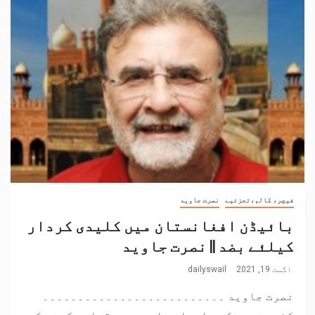
فیچر، کالم،تجزئیے
نصرت جاوید
بائیڈن افغانستان میں کلیدی کردار
کیلئے بضد || نصرت جاوید
اگست 19, 2021
dailyswail
نصرت جاوید ۔۔۔۔۔۔۔۔۔۔۔۔۔۔۔۔۔۔۔۔۔۔۔۔۔۔