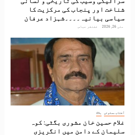
سرائیکی وسیب کی تاریخی و لسانی
شناخت اور پنجاب کی مرکزیت کا
سیاسی بیانیہ۔۔۔۔شہزاد عرفان
مئی 26, 2026
غضنفر عباس
آفتاب مستوئی
بلاگ
غلام حسین خان مشوری بگٹی: کوہ
سلیمان کے دامن میں انگریزی