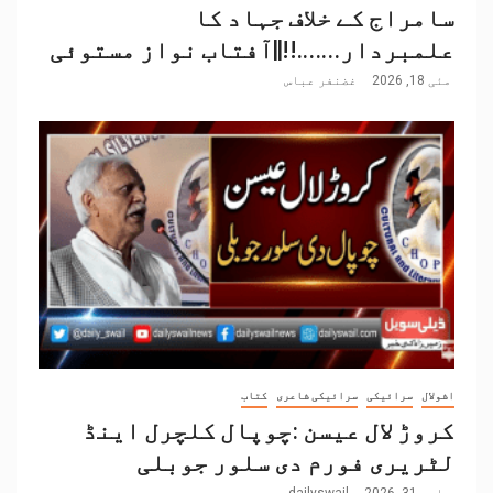
سامراج کے خلاف جہاد کا
علمبردار…….!!||آفتاب نواز مستوئی
مئی 18, 2026
غضنفر عباس
اشولال
سرائیکی
سرائیکی شاعری
کتاب
کروڑ لال عیسن :چوپال کلچرل اینڈ
لٹریری فورم دی سلور جوبلی
مارچ 31, 2026
dailyswail