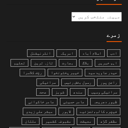
زمرے
ادب
اسلام آباد
امریکہ
انٹرنیشنل
اہم خبریں
بلاگ
بھارت
تازہ ترین
تعلیم
حیدر جاوید سید
خیبر پختونخوا
رؤف کلاسرا
راجن پور
رسول بخش رئیس
سرائیکی
سرائیکی وسیب
سندھ
شوبز
صحت
ظہور دھریجہ
عامر حسینی
عامر خاکوانی
فیچر، کالم،تجزئیے
لاہور
مبشر علی زیدی
مظفر گڑھ
معیشت
مقبوضہ کشمیر
ملتان