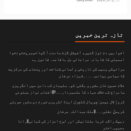
تازہ ترین خبریں
افواہیں دم توڑ گئیں، آفیشل گزٹ سامنے آ گیا:خیبرپختونخوا
اسمبلی کا شاہانہ مراعاتی بل باقاعدہ قانون ہے
سرائیکی وسیب کی تاریخی و لسانی شناخت اور پنجاب کی مرکزیت
کا سیاسی بیانیہ۔۔۔۔شہزاد عرفان
غلام حسین خان مشوری بگٹی: کوہ سلیمان کے دامن میں انگریزی
سامراج کے خلاف جہاد کا علمبردار…….!!||آفتاب نواز مستوئی
کروڑ لال عیسن :چوپال کلچرل اینڈ لٹریری فورم دی سلور جوبلی
کریمݨ نقلی۔۔۔||ملک عبداللہ عرفان
دیپک راگ، ثریا ملتانیکر اور لوح اعزاز کی کہانی||رانا
محبوب اختر