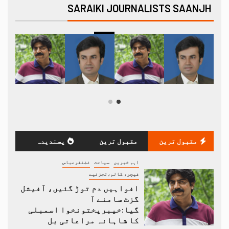
SARAIKI JOURNALISTS SAANJH
مقبول ترین
مقبول ترین
پسندیدہ
اہم خبریں
سیاحت
غضنفرعباس
فیچر، کالم،تجزئیے
افواہیں دم توڑ گئیں، آفیشل
گزٹ سامنے آ
گیا:خیبرپختونخوا اسمبلی
کا شاہانہ مراعاتی بل