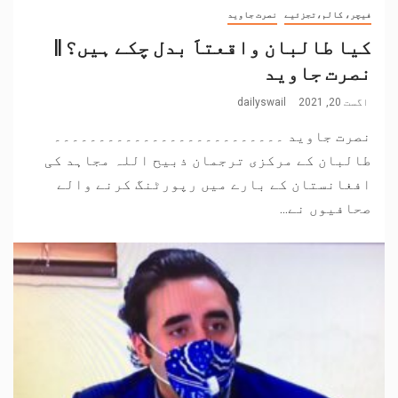
فیچر، کالم،تجزئیے
نصرت جاوید
کیا طالبان واقعتاََ بدل چکے ہیں؟ ||
نصرت جاوید
اگست 20, 2021
dailyswail
نصرت جاوید ۔۔۔۔۔۔۔۔۔۔۔۔۔۔۔۔۔۔۔۔۔۔۔۔۔۔
طالبان کے مرکزی ترجمان ذبیح اللہ مجاہد کی
افغانستان کے بارے میں رپورٹنگ کرنے والے
صحافیوں نے...