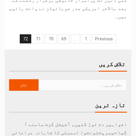
کئی دنوں تک پراسرار خاموشی برقرار رکھنے کے
بعد بالآخر امریکی صدر جوبائیڈن نے وائٹ ہائوس
میں...
72
71
70
69
…
1
Previous
تلاش کریں
تازہ ترین
افواہیں دم توڑ گئیں، آفیشل گزٹ سامنے آ
گیا:خیبرپختونخوا اسمبلی کا شاہانہ مراعاتی