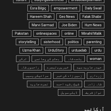
Esra Bilgiç
empowerment
Daily Swail
Hareem Shah
Geo News
Falak Shabir
Marvi Sarmad
Joe Biden
Hum News
Pakistan
onlinespaces
online
Minahil Malik
storytelling
sisterhood
politics
parenting
Uzma Khan
UrduStory
urduadab
urdu
woman
بلھے شاہ
بھٹو کی پھانسی
ترکی
حیدر جاوید سید
خبریں،تبصرے
راحموں شاہ
زرداری
زمیں زاد کی خبر
سرائیکی وسیب
شاہ زادہ
شیخ رشید احمد
نصرت جاوید
نواز شریف
ڈیلی سویل
آرکائیو