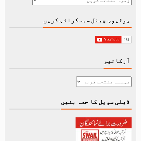
یوٹیوب چینل سبسکرائب کریں
آرکائیو
ڈیلی سویل کا حصہ بنیں