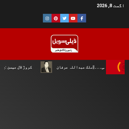
اگست 8, 2026
ی۔۔۔||ملک عبداللہ عرفان
کروڑ لال عیسن :چوپال کلچرل ا