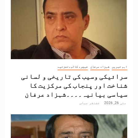
اہم خبریں
شہزاد عرفان
فیچر، کالم،تجزئیے
سرائیکی وسیب کی تاریخی و لسانی
شناخت اور پنجاب کی مرکزیت کا
سیاسی بیانیہ۔۔۔۔شہزاد عرفان
مئی 26, 2026
غضنفر عباس