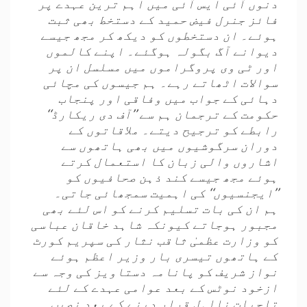
دنوں آئی ایس آئی میں اہم ترین عہدے پر
فائز جنرل فیض حمید کے دستخط بھی ثبت
ہوئے۔ ان دستخطوں کو دیکھ کر مجھ جیسے
دیوانے آگ بگولہ ہوگئے۔ اپنے کالموں
اور ٹی وی پروگراموں میں مسلسل ان پر
سوالات اٹھاتے رہے۔ ہم جیسوں کی مچائی
دہائی کے جواب میں وفاقی اور پنجاب
حکومت کے ترجمان ہم سے ’’آف دی ریکارڈ‘‘
رابطے کو ترجیح دیتے۔ ملاقاتوں کے
دوران سرگوشیوں میں بھی ہاتھوں سے
اشاروں والی زبان کا استعمال کرتے
ہوئے مجھ جیسے کند ذہن صحافیوں کو
’’ایجنسیوں‘‘ کی اہمیت سمجھائی جاتی۔
ہم ان کی بات تسلیم کرنے کو اس لئے بھی
مجبور ہوجاتے کیونکہ شاہد خاقان عباسی
کو وزارت عظمیٰ ثاقب نثار کی سپریم کورٹ
کے ہاتھوں تیسری بار وزیر اعظم ہوئے
نواز شریف کو پانامہ دستاویز کی وجہ سے
ازخود نوٹس کے بعد عوامی عہدے کے لئے
تاحیات نااہل قرار دینے کے بعد نصیب