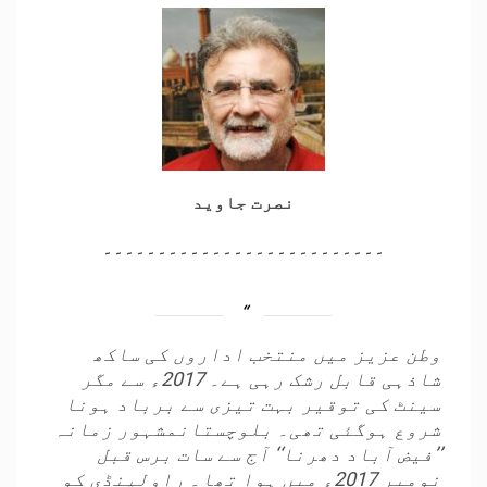
نصرت جاوید
۔۔۔۔۔۔۔۔۔۔۔۔۔۔۔۔۔۔۔۔۔۔۔۔۔۔
وطن عزیز میں منتخب اداروں کی ساکھ
شاذہی قابل رشک رہی ہے۔ 2017ء سے مگر
سینٹ کی توقیر بہت تیزی سے برباد ہونا
شروع ہوگئی تھی۔ بلوچستانمشہور زمانہ
’’فیض آباد دھرنا‘‘ آج سے سات برس قبل
نومبر 2017ء میں ہوا تھا۔ راولپنڈی کو