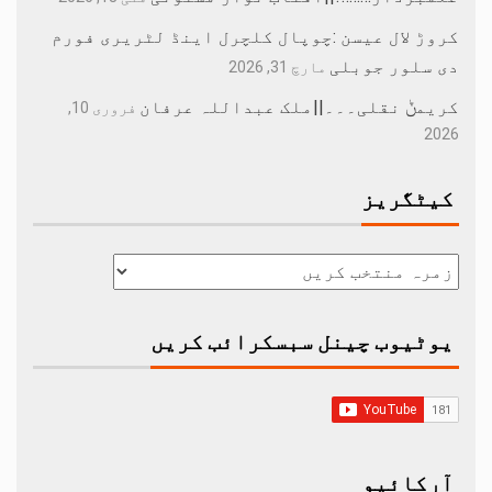
کروڑ لال عیسن :چوپال کلچرل اینڈ لٹریری فورم
دی سلور جوبلی
مارچ 31, 2026
کریمݨ نقلی۔۔۔||ملک عبداللہ عرفان
فروری 10,
2026
کیٹگریز
یوٹیوب چینل سبسکرائب کریں
آرکائیو