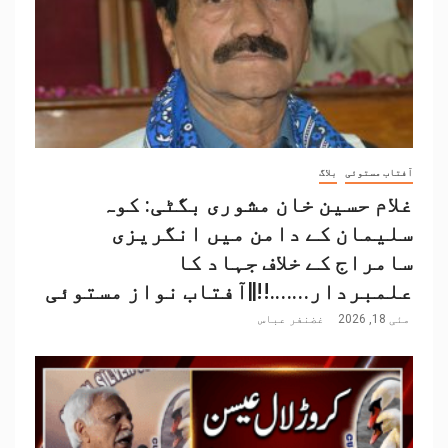
آفتاب مستوئی
بلاگ
غلام حسین خان مشوری بگٹی: کوہ
سلیمان کے دامن میں انگریزی
سامراج کے خلاف جہاد کا
علمبردار…….!!||آفتاب نواز مستوئی
مئی 18, 2026
غضنفر عباس