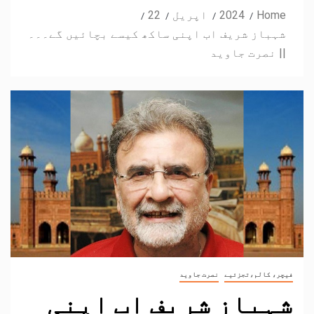
Home
2024
اپریل
22
شہباز شریف اب اپنی ساکھ کیسے بچائیں گے۔۔۔
|| نصرت جاوید
فیچر، کالم،تجزئیے
نصرت جاوید
شہباز شریف اب اپنی