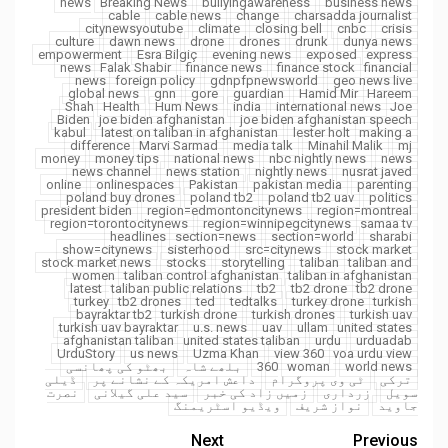
news
Breaking News
bullyingawareness
business news
cable
cable news
change
charsadda journalist
citynewsyoutube
climate
closing bell
cnbc
crisis
culture
dawn news
drone
drones
drunk
dunya news
empowerment
Esra Bilgiç
evening news
exposed
express
news
Falak Shabir
finance news
finance stock
financial
news
foreign policy
gdnpfpnewsworld
geo news live
global news
gnn
gore
guardian
Hamid Mir
Hareem
Shah
Health
Hum News
india
international news
Joe
Biden
joe biden afghanistan
joe biden afghanistan speech
kabul
latest on taliban in afghanistan
lester holt
making a
difference
Marvi Sarmad
media talk
Minahil Malik
mj
money
money tips
national news
nbc nightly news
news
news channel
news station
nightly news
nusrat javed
online
onlinespaces
Pakistan
pakistan media
parenting
poland buy drones
poland tb2
poland tb2 uav
politics
president biden
region=edmontoncitynews
region=montreal
region=torontocitynews
region=winnipegcitynews
samaa tv
headlines
section=news
section=world
sharabi
show=citynews
sisterhood
src=citynews
stock market
stock market news
stocks
storytelling
taliban
taliban and
women
taliban control afghanistan
taliban in afghanistan
latest
taliban public relations
tb2
tb2 drone
tb2 drone
turkey
tb2 drones
ted
tedtalks
turkey drone
turkish
bayraktar tb2
turkish drone
turkish drones
turkish uav
turkish uav bayraktar
u.s. news
uav
ullam
united states
afghanistan taliban
united states taliban
urdu
urduadab
UrduStory
us news
Uzma Khan
view 360
voa urdu view
world news
woman
360
بلھے شاہ
بھٹو کی پھانسی
ترکی
ٹی وی پروگرام
داعش امریکہ کے نشانے پر
ڈیلی
سویل
زرداری
زمیں زاد کی خبر
سید علی گیلانی
نصرت
جاوید
نواز شریف
ویڈیو اسٹریمنگ
Next
Previous