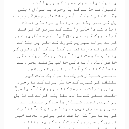
پہنچادیا۔ فیض حمید کو بری الذمہ
ٹھہرائے جانے کے باوجود یہ سوال اپنی
جگہ قائم تھا کہ آخر مشتعل ہجوم لاہور سے
چل کر نظر بظاہر خراماں خراماں اسلام
آباد کے داخلی راستے کے سرپر قائم فیض
آباد چوک کیسے پہنچ گیا۔اس سوال پر غور
کرتے ہوئے سپریم کورٹ کے حکم پر بنائے
کمیشن نے دریافت یہ کیاہے کہ ان دنوں کی
پنجاب حکومت اپنا ’’ووٹ بینک‘‘ بچانے کی
خاطر اسلام آباد کی جانب بڑھتے ہجوم سے
متھالگانے کو آمادہ نہیں تھی۔قصہ
مختصر شہباز شریف صاحب ایک سخت گیر
منتظم کی شہرت کے حامل ہونے کے باوجود
دینی جذبات سے بھڑکائے ہجوم کا ’’سیاسی‘‘
حکمت عملی کے ساتھ مقابلہ کرنے کے قابل
ہی نہیں تھے۔ شہباز صاحب کی مبینہ بے
بسی ہی جنرل فیض حمید اور ان کے ’’ادارے
کی بدنامی‘‘ کا باعث بھی ہوئی۔ مجھے خبر
نہیں کہ سپریم کورٹ کے حکم پر بنائے
کمیشن کی جانب سے فیض آباد دھرنے کی