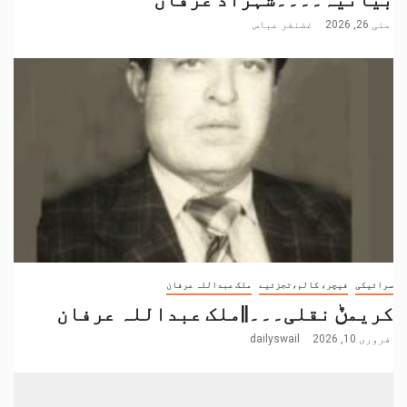
مئی 26, 2026
غضنفر عباس
سرائیکی
فیچر، کالم،تجزئیے
ملک عبداللہ عرفان
کریمݨ نقلی۔۔۔||ملک عبداللہ عرفان
فروری 10, 2026
dailyswail