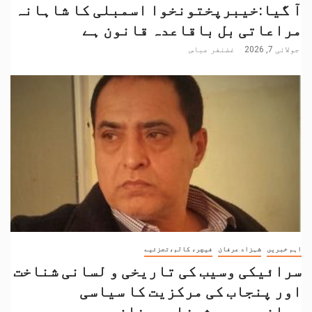
آ گیا:خیبرپختونخوا اسمبلی کا شاہانہ
مراعاتی بل باقاعدہ قانون ہے
جولائی 7, 2026
غضنفر عباس
اہم خبریں
شہزاد عرفان
فیچر، کالم،تجزئیے
سرائیکی وسیب کی تاریخی و لسانی شناخت
اور پنجاب کی مرکزیت کا سیاسی
بیانیہ۔۔۔۔شہزاد عرفان