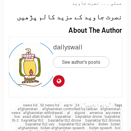
عملی ۔۔۔ نصرت جاوید
نصرت جاوید کے مزید کالم پڑھیں
About The Author
dailyswail
See author's posts
’’پانچ آنکھیں‘‘
24 news hd
aaj tv
92 news hd
Tags:
afghanistan
afghanistan controlled by taliban
afghanistan
news
afghanistan withdrawal
al
algore
america
ary news
live
asad ullah khalid
bayraktar
bayraktar drone
bayraktar
tb-2
bayraktar tb2
bayraktar tb2 drone
bayraktar tb2 drones
bayraktar tb2 uav
bayraktar tb2 ukraine
Biden
biden
afghanistan
biden afghanistan speech
biden speech
bol