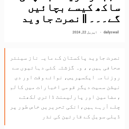
ساکھ کیسے بچائیں
گے۔۔۔ || نصرت جاوید
dailyswail
اپریل 22, 2024
نصرت جاوید پاکستان کے مایہ ناز سینئر
صحافی ہیں، ، وہ گزشتہ کئی دہائیوں سے
روزنامہ ایکسپریس، نوائے وقت اور دی
نیشن سمیت دیگر قومی اخبارات میں کالم
،مضامین اور پارلیمنٹ ڈائری لکھتے
چلے آرہے ہیں،انکی تحریریں خاص طور پر
ڈیلی سویل کے قارئین کی نذر