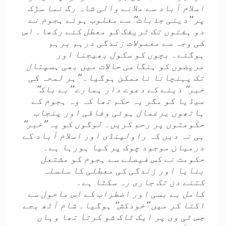
اسلام آباد سے ملانے والی شاہ رگ نما سڑک
پر ’’دینی جذبات‘‘ سے مغلوب ہوئے ہجوم نے
دو ہفتوں تک ٹریفک کو معطل کئے رکھا۔ اس
کی وجہ سے معمولات زندگی درہم برہم
ہوگئے۔ بچوں کو سکول بھیجنا اور
مریضوں کو ہنگامی حالات میں بھی ہسپتال
تک پہنچانا ناممکن ہوگیا۔ ’’ہر لمحہ کی
خبر‘‘ دینے کے دعوے دار ہمارے ’’بے باک‘‘
میڈیا کو مگر یہ حکم تھا کہ وہ ہجوم کے
ہاتھوں یرغمال ہوئی وفاقی اور پنجاب
حکومتوں پر رحم کریں۔ لوگوں کو یہ ’’خبر‘‘
ہی نہ دیں کہ راولپنڈی اور اسلام آباد کے
درمیان موجود چوک پر کیا ہورہا ہے۔
حکومت نے کس فیصلے سے ہجوم کو مشتعل
بنایا اور زندگی کی معطلی کا سلسلہ
کتنے دن تک جاری رہ سکتا ہے۔
کامل بے بسی اور اضطراب کے اس ماحول سے
اکتا کر میں ’’خودکش‘‘ ہوگیا۔ شام آٹھ بجے
جس ٹی وی پر ایک ٹاک شو کرتا تھا وہاں