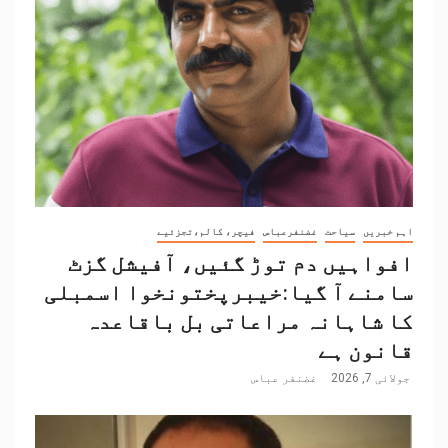
اہم خبریں
سیاحت
غضنفرعباس
فیچر، کالم،تجزئیے
افواہیں دم توڑ گئیں، آفیشل گزٹ
سامنے آ گیا:خیبرپختونخوا اسمبلی
کا شاہانہ مراعاتی بل باقاعدہ
قانون ہے
جولائی 7, 2026
غضنفر عباس