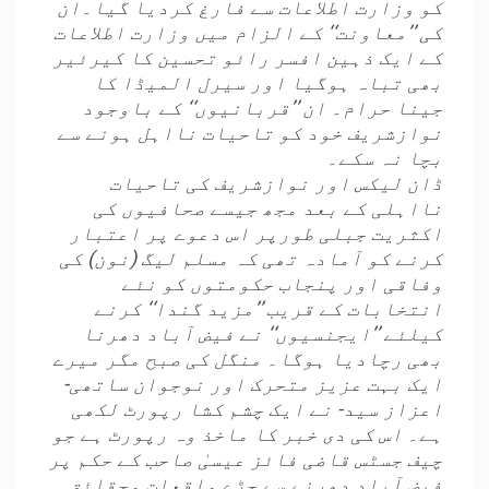
کو وزارت اطلاعات سے فارغ کردیا گیا۔ان
کی ’’معاونت‘‘ کے الزام میں وزارت اطلاعات
کے ایک ذہین افسر رائو تحسین کا کیرئیر
بھی تباہ ہوگیا اور سیرل المیڈا کا
جینا حرام۔ ان ’’قربانیوں‘‘ کے باوجود
نوازشریف خود کو تاحیات نااہل ہونے سے
بچا نہ سکے۔
ڈان لیکس اور نوازشریف کی تاحیات
نااہلی کے بعد مجھ جیسے صحافیوں کی
اکثریت جبلی طورپر اس دعوے پر اعتبار
کرنے کو آمادہ تھی کہ مسلم لیگ (نون) کی
وفاقی اور پنجاب حکومتوں کو نئے
انتخابات کے قریب ’’مزید گندا‘‘ کرنے
کیلئے ’’ایجنسیوں‘‘ نے فیض آباد دھرنا
بھی رچادیا ہوگا۔ منگل کی صبح مگر میرے
ایک بہت عزیز متحرک اور نوجوان ساتھی-
اعزاز سید- نے ایک چشم کشا رپورٹ لکھی
ہے۔ اس کی دی خبر کا ماخذ وہ رپورٹ ہے جو
چیف جسٹس قاضی فائز عیسیٰ صاحب کے حکم پر
فیض آباد دھرنے سے جڑے واقعات وحقائق