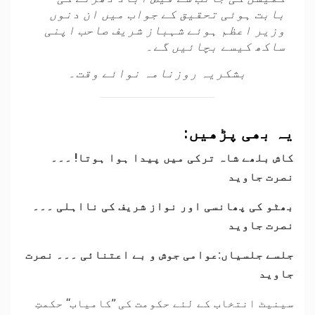
بابت ہوئی تحقیق کے جواب میں ان دنوں
وزیر اعظم ہوئے شہباز شریف صاحب اپنی
ساکھ کیسے بچائیں گے۔
بشکریہ روزنامہ نوائے وقت۔
یہ بھی پڑھیں:
کاش بلھے شاہ ترکی میں پیدا ہوا ہوتا! ۔۔۔
نصرت جاوید
بھٹو کی پھانسی اور نواز شریف کی نااہلی ۔۔۔
نصرت جاوید
جلسے جلسیاں:عوامی جوش و بے اعتنائی ۔۔۔ نصرت
جاوید
سینیٹ انتخاب کے لئے حکومت کی ’’کامیاب‘‘ حکمتِ