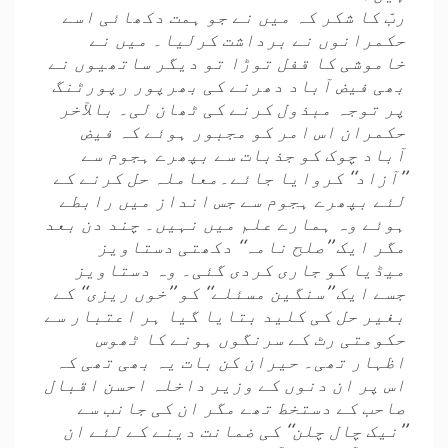
ربّ کا شکر کہ میں نے جو ہمت دکھائی اسے
حکمرانوں نے برداشت کرلیا۔ میں نے
خاموشی کا قفل توڑا تو دیگر ساتھیوں نے
بھی فیض آباد دھرنے کی بھرپور رپورٹنگ
پر توجہ مبذول کرنے کی ٹھان لی۔ بالآخر
حکمران اس امر کو مجبور ہوئے کہ فیض
آباد چوک کو جذبات سے بپھرے ہجوم سے
’’آزاد‘‘ کروایا جائے۔معاملہ حل کرنے کے
لئے بپھرے ہجوم سے جس انداز میں رابطے
ہوئے وہ ہمارے علم میں نہیں۔ چند دن بعد
مگر ایک ’’صلح نامہ‘‘ دکھتی دستاویز
میڈیا کو جاری کردی گئی۔ وہ دستاویز
جسے ایک ’’سنگین مسئلے‘‘ کو ’’خوں ریزی‘‘ کے
بغیر حل کی کلید بتایا گیا ہر اعتبار سے
حکومتی رٹ کے سرنگوں ہونے کا ٹھوس
اظہار تھی۔ حیران کن بات یہ بھی تھی کہ
اس پر ان دنوں کے وزیر داخلہ احسن اقبال
صاحب کے دستخط تھے مگر ان کی جانب سے
’’نیک چال چلن‘‘ کی ضمانت دینے کے لئے ان