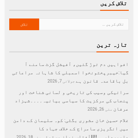
تلاش کریں
تازہ ترین
افواہیں دم توڑ گئیں، آفیشل گزٹ سامنے آ
گیا:خیبرپختونخوا اسمبلی کا شاہانہ مراعاتی
بل باقاعدہ قانون ہے
جولائی 7, 2026
سرائیکی وسیب کی تاریخی و لسانی شناخت اور
پنجاب کی مرکزیت کا سیاسی بیانیہ۔۔۔۔شہزاد
عرفان
مئی 26, 2026
غلام حسین خان مشوری بگٹی: کوہ سلیمان کے دامن
میں انگریزی سامراج کے خلاف جہاد کا
علمبردار…….!!||آفتاب نواز مستوئی
مئی 18, 2026