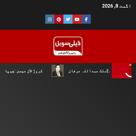
اگست 8, 2026
ملک عبداللہ عرفان
کروڑ لال عیسن :چوپال کلچرل اینڈ لٹر