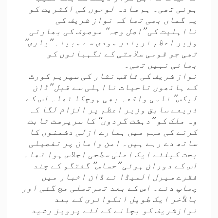
ہوئی تھی۔ ہم سادہ لوحوں کی اکثریت کو
یہ گماں بھی تھا کہ نواز شریف کی
نااہلیت کی ’’اصل وجہ‘‘ موصوف کی بھارتی
وزیر اعظم نریندر مودی سے مبینہ ’’یاری‘‘
تھی جو قومی سلامتی کے نگہبانوں کو
بھائی نہیں تھی۔
نواز شریف کی ثاقب نثار کی سپریم کورٹ
کے ہاتھوں تاحیات نااہلی سے قبل ’’ڈان
لیکس‘‘ نامی واقعہ بھی ہوچکا تھا۔ اس کے
ذریعے سابق وزیر اعظم پر الزام لگا کہ
وہ ملک کو ’’دہشت گردوں‘‘ کا سرپرست ثابت
کرنے کی مہم میں ہمارے ازلی دشمنوں کا
ساتھ دے رہے ہیں۔ امن وامان پر تفصیلی
بحث کیلئے ایک اعلیٰ سطحی اجلاس ہوا تھا۔
اس کے دوران ہوئی ’’حساس‘‘ گفتگو کے چند
فقرے سیرل المیڈا نے ڈان اخبار میں
چھاپ دئے۔ اس کے بعد تھرتھلی مچ گئی اور
بالآخر ایک طویل انکوائری کے بعد
نوازشریف کو بچانے کے لئے پرویز رشید