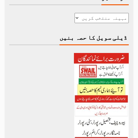
ڈیلی سویل کا حصہ بنیں