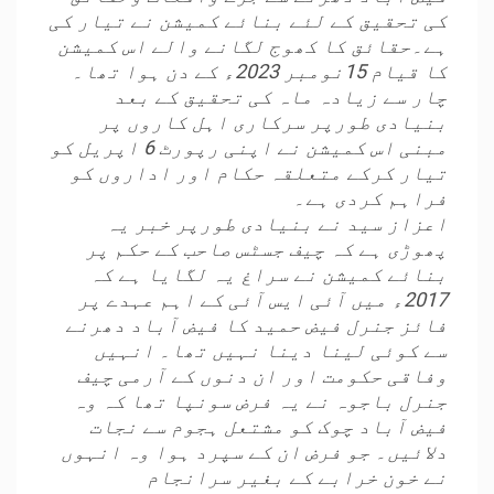
کی تحقیق کے لئے بنائے کمیشن نے تیار کی
ہے۔حقائق کا کھوج لگانے والے اس کمیشن
کا قیام 15نومبر 2023ء کے دن ہوا تھا۔
چار سے زیادہ ماہ کی تحقیق کے بعد
بنیادی طورپر سرکاری اہل کاروں پر
مبنی اس کمیشن نے اپنی رپورٹ 6 اپریل کو
تیار کرکے متعلقہ حکام اور اداروں کو
فراہم کردی ہے۔
اعزاز سید نے بنیادی طورپر خبر یہ
پھوڑی ہے کہ چیف جسٹس صاحب کے حکم پر
بنائے کمیشن نے سراغ یہ لگایا ہے کہ
2017ء میں آئی ایس آئی کے اہم عہدے پر
فائز جنرل فیض حمید کا فیض آباد دھرنے
سے کوئی لینا دینا نہیں تھا۔ انہیں
وفاقی حکومت اور ان دنوں کے آرمی چیف
جنرل باجوہ نے یہ فرض سونپا تھا کہ وہ
فیض آباد چوک کو مشتعل ہجوم سے نجات
دلائیں۔ جو فرض ان کے سپرد ہوا وہ انہوں
نے خون خرابے کے بغیر سرانجام