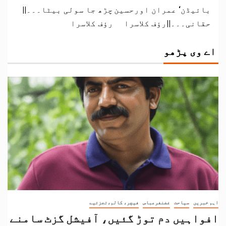
بائیڈن‘ عمران اورحسین
چڑھ جا سولی بیٹا۔۔۔||
حقانی۔۔۔||رؤف کلاسرا
رؤف کلاسرا
اے وی پڑھو
اہم خبریں
سیاحت
غضنفرعباس
فیچر، کالم،تجزئیے
افواہیں دم توڑ گئیں، آفیشل گزٹ سامنے