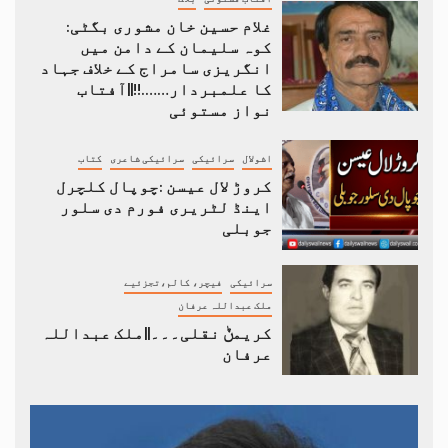
غلام حسین خان مشوری بگٹی:
کوہ سلیمان کے دامن میں
انگریزی سامراج کے خلاف جہاد
کا علمبردار…….!!||آفتاب
نواز مستوئی
اشولال
سرائیکی
سرائیکی شاعری
کتاب
کروڑ لال عیسن :چوپال کلچرل
اینڈ لٹریری فورم دی سلور
جوبلی
سرائیکی
فیچر، کالم،تجزئیے
ملک عبداللہ عرفان
کریمݨ نقلی۔۔۔||ملک عبداللہ
عرفان