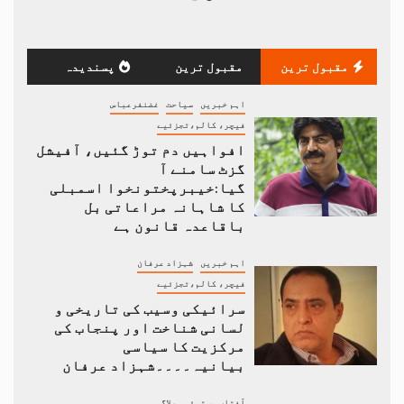
مقبول ترین
مقبول ترین
پسندیدہ
اہم خبریں
سیاحت
غضنفرعباس
فیچر، کالم،تجزئیے
افواہیں دم توڑ گئیں، آفیشل
گزٹ سامنے آ
گیا:خیبرپختونخوا اسمبلی
کا شاہانہ مراعاتی بل
باقاعدہ قانون ہے
اہم خبریں
شہزاد عرفان
فیچر، کالم،تجزئیے
سرائیکی وسیب کی تاریخی و
لسانی شناخت اور پنجاب کی
مرکزیت کا سیاسی
بیانیہ۔۔۔۔شہزاد عرفان
آفتاب مستوئی
بلاگ