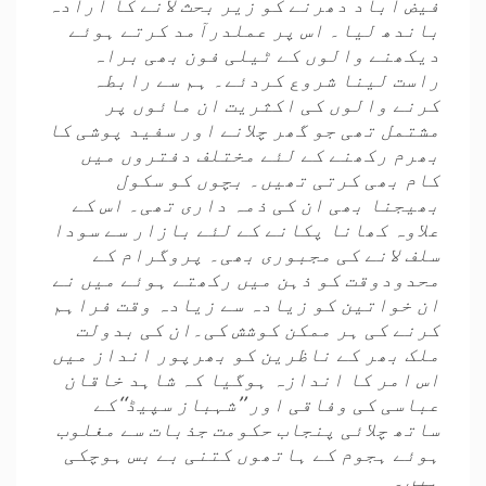
فیض آباد دھرنے کو زیر بحث لانے کا ارادہ
باندھ لیا۔ اس پر عملدرآمد کرتے ہوئے
دیکھنے والوں کے ٹیلی فون بھی براہ
راست لینا شروع کردئے۔ ہم سے رابطہ
کرنے والوں کی اکثریت ان مائوں پر
مشتمل تھی جو گھر چلانے اور سفید پوشی کا
بھرم رکھنے کے لئے مختلف دفتروں میں
کام بھی کرتی تھیں۔ بچوں کو سکول
بھیجنا بھی ان کی ذمہ داری تھی۔ اس کے
علاوہ کھانا پکانے کے لئے بازار سے سودا
سلف لانے کی مجبوری بھی۔ پروگرام کے
محدودوقت کو ذہن میں رکھتے ہوئے میں نے
ان خواتین کو زیادہ سے زیادہ وقت فراہم
کرنے کی ہر ممکن کوشش کی۔ان کی بدولت
ملک بھر کے ناظرین کو بھرپور انداز میں
اس امر کا اندازہ ہوگیا کہ شاہد خاقان
عباسی کی وفاقی اور ’’شہباز سپیڈ‘‘کے
ساتھ چلائی پنجاب حکومت جذبات سے مغلوب
ہوئے ہجوم کے ہاتھوں کتنی بے بس ہوچکی
ہیں۔