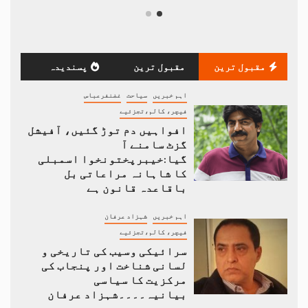
مقبول ترین
مقبول ترین
پسندیدہ
اہم خبریں
سیاحت
غضنفرعباس
فیچر، کالم،تجزئیے
افواہیں دم توڑ گئیں، آفیشل
گزٹ سامنے آ
گیا:خیبرپختونخوا اسمبلی
کا شاہانہ مراعاتی بل
باقاعدہ قانون ہے
اہم خبریں
شہزاد عرفان
فیچر، کالم،تجزئیے
سرائیکی وسیب کی تاریخی و
لسانی شناخت اور پنجاب کی
مرکزیت کا سیاسی
بیانیہ۔۔۔۔شہزاد عرفان