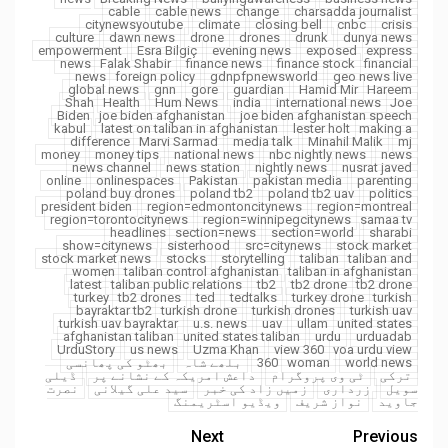
cable
cable news
change
charsadda journalist
citynewsyoutube
climate
closing bell
cnbc
crisis
culture
dawn news
drone
drones
drunk
dunya news
empowerment
Esra Bilgiç
evening news
exposed
express
news
Falak Shabir
finance news
finance stock
financial
news
foreign policy
gdnpfpnewsworld
geo news live
global news
gnn
gore
guardian
Hamid Mir
Hareem
Shah
Health
Hum News
india
international news
Joe
Biden
joe biden afghanistan
joe biden afghanistan speech
kabul
latest on taliban in afghanistan
lester holt
making a
difference
Marvi Sarmad
media talk
Minahil Malik
mj
money
money tips
national news
nbc nightly news
news
news channel
news station
nightly news
nusrat javed
online
onlinespaces
Pakistan
pakistan media
parenting
poland buy drones
poland tb2
poland tb2 uav
politics
president biden
region=edmontoncitynews
region=montreal
region=torontocitynews
region=winnipegcitynews
samaa tv
headlines
section=news
section=world
sharabi
show=citynews
sisterhood
src=citynews
stock market
stock market news
stocks
storytelling
taliban
taliban and
women
taliban control afghanistan
taliban in afghanistan
latest
taliban public relations
tb2
tb2 drone
tb2 drone
turkey
tb2 drones
ted
tedtalks
turkey drone
turkish
bayraktar tb2
turkish drone
turkish drones
turkish uav
turkish uav bayraktar
u.s. news
uav
ullam
united states
afghanistan taliban
united states taliban
urdu
urduadab
UrduStory
us news
Uzma Khan
view 360
voa urdu view
world news
woman
360
بلھے شاہ
بھٹو کی پھانسی
ترکی
ٹی وی پروگرام
داعش امریکہ کے نشانے پر
ڈیلی
سویل
زرداری
زمیں زاد کی خبر
سید علی گیلانی
نصرت
جاوید
نواز شریف
ویڈیو اسٹریمنگ
Next
Previous