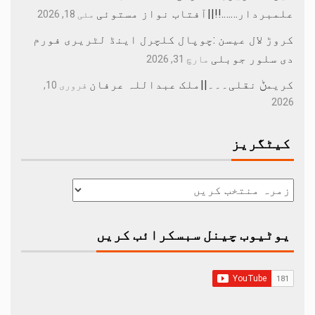
علمبردار…….!!||آفتاب نواز مستوئی
مئی 18, 2026
کروڑ لال عیسن :چوپال کلچرل اینڈ لٹریری فورم
دی سلور جوبلی
مارچ 31, 2026
کریمݨ نقلی۔۔۔||ملک عبداللہ عرفان
فروری 10,
2026
کیٹگریز
یوٹیوب چینل سبسکرائب کریں