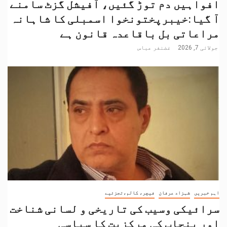
افواہیں دم توڑ گئیں، آفیشل گزٹ سامنے
آ گیا:خیبرپختونخوا اسمبلی کا شاہانہ
مراعاتی بل باقاعدہ قانون ہے
جولائی 7, 2026
غضنفر عباس
اہم خبریں
شہزاد عرفان
فیچر، کالم،تجزئیے
سرائیکی وسیب کی تاریخی و لسانی شناخت
اور پنجاب کی مرکزیت کا سیاسی