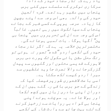
یاد رہے کہ نذر سجاد حیدر کے دادا
سرکاری نوکری کے سلسلے میں کئی برس
پنجاب میں مقیم رہے تھے۔ قرۃ العین
حیدر کی والدہ بھی اس وجہ سے اپنے بچپن
کا زیادہ عرصہ یوپی کے کسی شہر کے بجائے
پنجاب کے سیالکوٹ میں رہی تھیں۔ غالباََ
اس کی وجہ سے ان کی تحریروں میں ’’پنجابی
پن‘‘ آگیاہوگا۔ بات لمبی ہوجائے گی۔
مختصرترین خلاصہ یہ ہے کہ اگر نذر سجاد
حیدر کی لکھی اردو ’’شدھ‘‘تصور نہ ہوئی تو
رنگ محل مشن ہائی سکول تک پورے دس برس
لاہورکے قدیمی محلوں اور گلیوں سے پیدل
گزرکرجانے والا نصرت جاوید غلطیوں سے
مبرا اردو کیسے لکھ سکتا ہے۔
اسی باعث لاشعوری طورپرفیصلہ کیا کہ
زندگی کے جو برس باقی رہ گئے ہیں ان کے
دوران اپنی مادری زبان میں کچھ لکھا
اور بولا جائے۔ یہ سوچتے ہوئے اپنی
پنجابی کو ادبی روایات سے زرخیز کرنے
کے لئے بہت چائو سے وارث شاہ کی لکھی