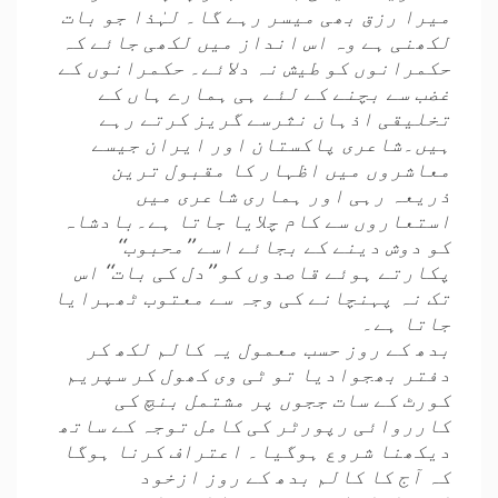
میرا رزق بھی میسر رہے گا۔ لہٰذا جو بات
لکھنی ہے وہ اس انداز میں لکھی جائے کہ
حکمرانوں کو طیش نہ دلائے۔ حکمرانوں کے
غضب سے بچنے کے لئے ہی ہمارے ہاں کے
تخلیقی اذہان نثرسے گریز کرتے رہے
ہیں۔شاعری پاکستان اور ایران جیسے
معاشروں میں اظہار کا مقبول ترین
ذریعہ رہی اور ہماری شاعری میں
استعاروں سے کام چلایا جاتا ہے۔بادشاہ
کو دوش دینے کے بجائے اسے ’’محبوب‘‘
پکارتے ہوئے قاصدوں کو ’’دل کی بات‘‘ اس
تک نہ پہنچانے کی وجہ سے معتوب ٹھہرایا
جاتا ہے۔
بدھ کے روز حسب معمول یہ کالم لکھ کر
دفتر بھجوادیا تو ٹی وی کھول کر سپریم
کورٹ کے سات ججوں پر مشتمل بنچ کی
کارروائی رپورٹر کی کامل توجہ کے ساتھ
دیکھنا شروع ہوگیا۔ اعتراف کرنا ہوگا
کہ آج کا کالم بدھ کے روز ازخود