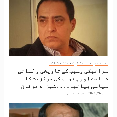
اہم خبریں
شہزاد عرفان
فیچر، کالم،تجزئیے
سرائیکی وسیب کی تاریخی و لسانی
شناخت اور پنجاب کی مرکزیت کا
سیاسی بیانیہ۔۔۔۔شہزاد عرفان
مئی 26, 2026
غضنفر عباس