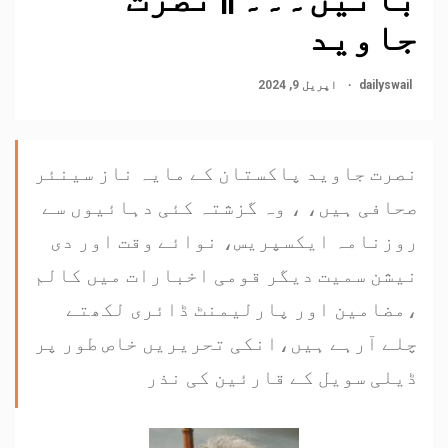
جاوید
dailyswail
اپریل 9, 2024
نصرت جاوید پاکستان کے مایہ ناز سینئر
صحافی ہیں، ، وہ گزشتہ کئی دہائیوں سے
روزنامہ ایکسپریس، نوائے وقت اور دی
نیشن سمیت دیگر قومی اخبارات میں کالم
،مضامین اور پارلیمنٹ ڈائری لکھتے
چلے آرہے ہیں،انکی تحریریں خاص طور پر
ڈیلی سویل کے قارئین کی نذر