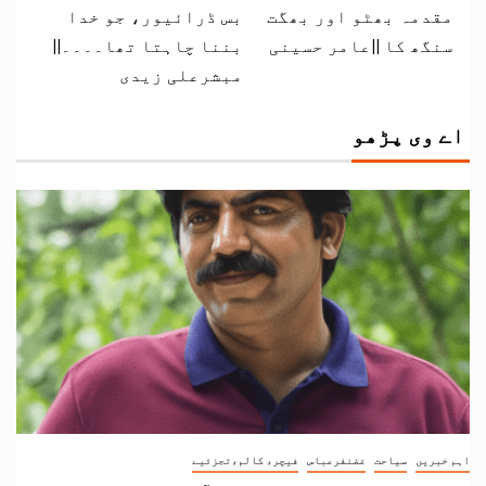
مقدمہ بھٹو اور بھگت
بس ڈرائیور، جو خدا
سنگھ کا ||عامر حسینی
بننا چاہتا تھا۔۔۔۔||
مبشرعلی زیدی
اے وی پڑھو
اہم خبریں
سیاحت
غضنفرعباس
فیچر، کالم،تجزئیے