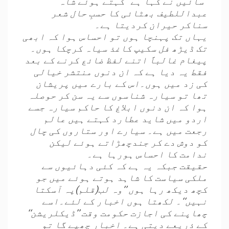
’’سائیں نے کہا ہے‘‘ کہتے ہوئے شاہ
عبداللطیف بھٹائی کا حسبِ حال شعر
سناکر حیران کردیتا ہے۔
یہاں تک پہنچا ہوں تو احساس ہوا کہ ابھی
تک ڈیڑھ فل سکیپ کاغذ سیاہ کرچکا ہوں۔
پیغام غالباََ اتنے لفظ ضائع کرنے کے بعد
فقط یہ دیا ہے کہ ان دنوں منتشر خیالی
کی زد میں ہوں۔اس کے بارے میں پریشان
تھا تو سیارہ شناسوں سے یہ سن کر حوصلہ
ہوا کہ ان دنوں ابلاغ کا حاکم سیارہ جسے
اردو میں شاید عطارد کہتے ہیں عالم
رجعت میں ہے۔ سیارے اور ستاروں کی چال
کو دوش دے کر جندچھڑاتے ہوئے لیکن
ندامت کا احساس ہورہا ہے۔
حقیقت جبکہ یہ ہے کہ کئی دہائیوں سے
ملکی سیاست کا شاہد ہوتے ہوئے میں جو
کچھ دیکھ رہا ہوں ’’وہ لب(قلم)پہ آسکتا
نہیں‘‘۔ لکھتا ہوں اخبار کے لئے۔اسے
چھاپنے کی اجازت حکومت وقت ’’ڈیکلریشن‘‘
کے ذریعے دیتی ہے۔ اخبار چھپے گا تو