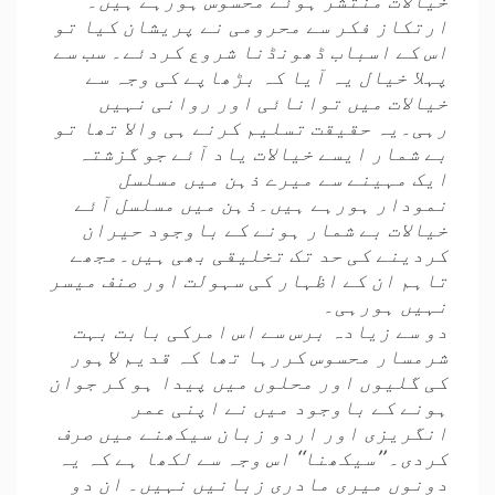
خیالات منتشر ہوئے محسوس ہورہے ہیں۔
ارتکاز فکر سے محرومی نے پریشان کیا تو
اس کے اسباب ڈھونڈنا شروع کردئے۔ سب سے
پہلا خیال یہ آیا کہ بڑھاپے کی وجہ سے
خیالات میں توانائی اور روانی نہیں
رہی۔یہ حقیقت تسلیم کرنے ہی والا تھا تو
بے شمار ایسے خیالات یاد آئے جو گزشتہ
ایک مہینے سے میرے ذہن میں مسلسل
نمودار ہورہے ہیں۔ذہن میں مسلسل آئے
خیالات بے شمار ہونے کے باوجود حیران
کردینے کی حد تک تخلیقی بھی ہیں۔مجھے
تاہم ان کے اظہار کی سہولت اور صنف میسر
نہیں ہورہی۔
دو سے زیادہ برس سے اس امرکی بابت بہت
شرمسار محسوس کررہا تھا کہ قدیم لاہور
کی گلیوں اور محلوں میں پیدا ہو کر جوان
ہونے کے باوجود میں نے اپنی عمر
انگریزی اور اردو زبان سیکھنے میں صرف
کردی۔ ’’سیکھنا‘‘ اس وجہ سے لکھا ہے کہ یہ
دونوں میری مادری زبانیں نہیں۔ ان دو