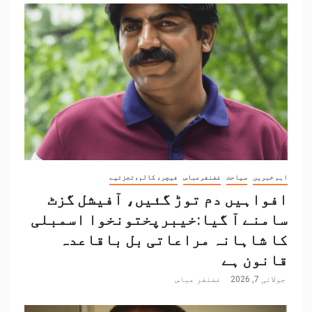
اہم خبریں
سیاحت
غضنفرعباس
فیچر، کالم،تجزئیے
افواہیں دم توڑ گئیں، آفیشل گزٹ
سامنے آ گیا:خیبرپختونخوا اسمبلی
کا شاہانہ مراعاتی بل باقاعدہ
قانون ہے
جولائی 7, 2026
غضنفر عباس