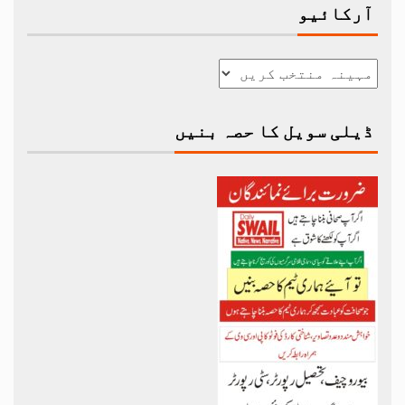
آرکائیو
ڈیلی سویل کا حصہ بنیں