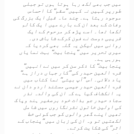
میں جب بھی لکھ رہا ہوتا ہوں تو جبلی
طورپر کہیں نہ کہیں ’’سقم‘‘ کا احساس
موجود رہتا ہے۔ چند ماہ قبل ایک بزرگ کی
وفات کے بعد ان کے بارے میں ا یک کالم
لکھا تھا۔ اسے پڑھ کر مرحوم کے ایک
قریبی دوست نے فون کرکے شاباش دی۔
روانی میں لیکن یہ گلہ بھی کردیا کہ
میری تحریر میں ’’پنجابیت‘‘ بہت نمایاں
ہورہی ہے۔
’’پنجابیت‘‘ کا ذکر سن کر میں نے انہیں
قرۃ العین حیدر کی ’’کار جہاں دراز ہے‘‘
یاد دلائی۔ اس ’’آپ بیتی‘‘ نما کتاب میں
قرۃ العین حیدر جیسی مستند اردو دان نے
یہ انکشاف کیا ہے کہ ان کی والدہ نذر
سجاد حیدر جو بذات خود برصغیر ہند وپاک
کی اولین خاتون نثرنگاروں میں شامل
تھیں اپنے گھر والوں کو جب کوئی خط
لکھتیں تو وہ ان کی زبان میں ’’پنجاب کے
اثر‘‘ کی شکایت کرتے۔