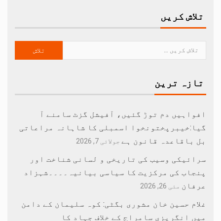
تلاش کریں
تازہ ترین
افواہیں دم توڑ گئیں، آفیشل گزٹ سامنے آ
گیا:خیبرپختونخوا اسمبلی کا شاہانہ مراعاتی
بل باقاعدہ قانون ہے
جولائی 7, 2026
سرائیکی وسیب کی تاریخی و لسانی شناخت اور
پنجاب کی مرکزیت کا سیاسی بیانیہ۔۔۔۔شہزاد
عرفان
مئی 26, 2026
غلام حسین خان مشوری بگٹی: کوہ سلیمان کے دامن
میں انگریزی سامراج کے خلاف جہاد کا