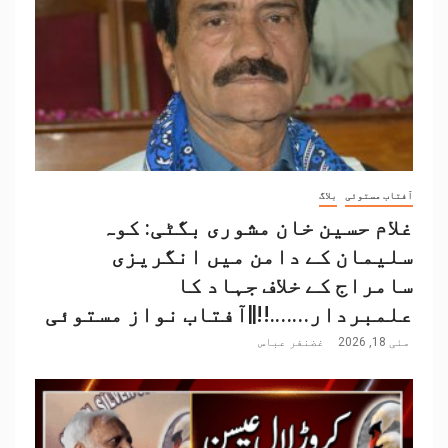
آفتاب مستوئی
بلاگ
غلام حسین خان مشوری بگٹی: کوہ
سلیمان کے دامن میں انگریزی
سامراج کے خلاف جہاد کا
علمبردار…….!!||آفتاب نواز مستوئی
مئی 18, 2026
غضنفر عباس