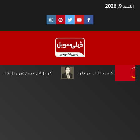
اگست 9, 2026
عبداللہ عرفان
کروڑ لال عیسن :چوپال کلچرل اینڈ لٹریری 