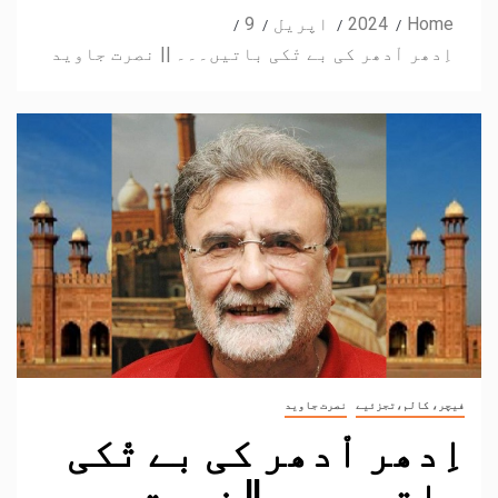
Home
2024
اپریل
9
اِدھر اْدھر کی بے تْکی باتیں۔۔۔ || نصرت جاوید
فیچر، کالم،تجزئیے
نصرت جاوید
اِدھر اْدھر کی بے تْکی
باتیں۔۔۔ || نصرت