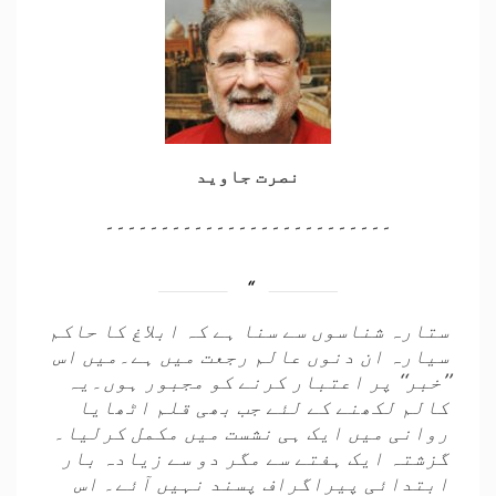
نصرت جاوید
۔۔۔۔۔۔۔۔۔۔۔۔۔۔۔۔۔۔۔۔۔۔۔۔۔۔
ستارہ شناسوں سے سنا ہے کہ ابلاغ کا حاکم
سیارہ ان دنوں عالم رجعت میں ہے۔میں اس
’’خبر‘‘ پر اعتبار کرنے کو مجبور ہوں۔یہ
کالم لکھنے کے لئے جب بھی قلم اٹھایا
روانی میں ایک ہی نشست میں مکمل کرلیا۔
گزشتہ ایک ہفتے سے مگر دو سے زیادہ بار
ابتدائی پیراگراف پسند نہیں آئے۔ اس