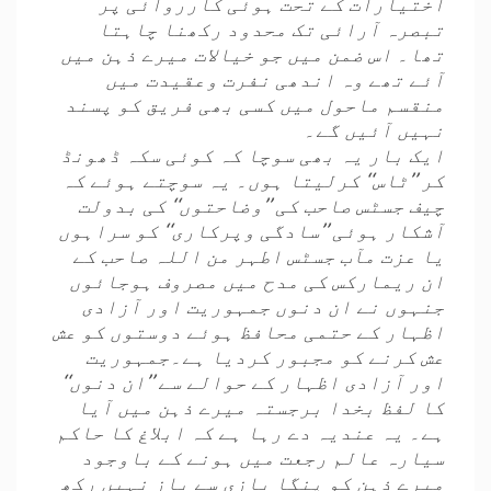
اختیارات کے تحت ہوئی کارروائی پر
تبصرہ آرائی تک محدود رکھنا چاہتا
تھا۔ اس ضمن میں جو خیالات میرے ذہن میں
آئے تھے وہ اندھی نفرت وعقیدت میں
منقسم ماحول میں کسی بھی فریق کو پسند
نہیں آئیں گے۔
ایک بار یہ بھی سوچا کہ کوئی سکہ ڈھونڈ
کر ’’ٹاس‘‘ کرلیتا ہوں۔ یہ سوچتے ہوئے کہ
چیف جسٹس صاحب کی ’’وضاحتوں‘‘ کی بدولت
آشکار ہوئی ’’سادگی وپرکاری‘‘ کو سراہوں
یا عزت مآب جسٹس اطہر من اللہ صاحب کے
ان ریمارکس کی مدح میں مصروف ہوجائوں
جنہوں نے ان دنوں جمہوریت اور آزادی
اظہار کے حتمی محافظ ہوئے دوستوں کو عش
عش کرنے کو مجبور کردیا ہے۔جمہوریت
اور آزادی اظہار کے حوالے سے ’’ان دنوں‘‘
کا لفظ بخدا برجستہ میرے ذہن میں آیا
ہے۔ یہ عندیہ دے رہا ہے کہ ابلاغ کا حاکم
سیارہ عالم رجعت میں ہونے کے باوجود
میرے ذہن کو پنگا بازی سے باز نہیں رکھ