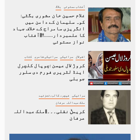
آفتاب مستوئی
بلاگ
غلام حسین خان مشوری بگٹی:
کوہ سلیمان کے دامن میں
انگریزی سامراج کے خلاف جہاد
کا علمبردار…….!!||آفتاب
نواز مستوئی
اشولال
سرائیکی
سرائیکی شاعری
کتاب
کروڑ لال عیسن :چوپال کلچرل
اینڈ لٹریری فورم دی سلور
جوبلی
سرائیکی
فیچر، کالم،تجزئیے
ملک عبداللہ عرفان
کریمݨ نقلی۔۔۔||ملک عبداللہ
عرفان