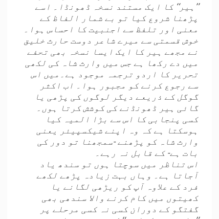
’’ہیر‘‘ کا ایک مستند نسخہ ڈھونڈا۔ اسے
پڑھنا شروع کیا تو بے شمار الفاظ کے
معنی اور تلفظ سے اجنبیت کا احساس ہوا۔
خوش قسمتی سے میرے شاعر دوست حارث خلیق
نے مجھے ہیر کا ایک ایسا نسخہ بھی تحفے
میں دے رکھا ہے جس میں وارث شاہ کی لکھی
تحریر کا اردو ترجمہ موجود ہے۔میں اس
سے رجوع کرنے کو مجبور ہوا۔ اب اکثر
گوگل کے ذریعے دیگر لوگوں کی پڑھی یا
گائی ہیر ڈھونڈنے کی کوشش کرتا ہوں۔
کسی پنجابی کا اس سے بڑا المیہ کیا
ہوسکتا ہے کہ وہ اپنے شیکسپیئر یعنی
وارث شاہ کو پڑھنے -سمجھنا تو دور کی
بات ہے- کے قابل نہ رہے۔
اس تناظر میں سوچتا ہوں تو سندھ یاد
آجاتا ہے۔ وہاں بہت زیادہ پڑھے لکھے
فرد کے علاوہ آپ کو ریڑھی لگانے یا
کھیتوں میں کام کرنے والا سندھی بھی
گفتگو کے دوران کسی نہ کسی مرحلے پر