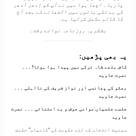
پارہا۔ اچھا ہوا میں نے آپ کو اِدھر اْدھر
کی بے تکی باتوں میں الجھانے کے بعد آج
کا کالم مکمل کرلیا ہے۔
بشکریہ روزنامہ نوائے وقت۔
یہ بھی پڑھیں:
کاش بلھے شاہ ترکی میں پیدا ہوا ہوتا! ۔۔۔
نصرت جاوید
بھٹو کی پھانسی اور نواز شریف کی نااہلی ۔۔۔
نصرت جاوید
جلسے جلسیاں:عوامی جوش و بے اعتنائی ۔۔۔ نصرت
جاوید
سینیٹ انتخاب کے لئے حکومت کی ’’کامیاب‘‘ حکمتِ