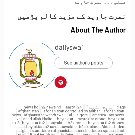
عملی ۔۔۔ نصرت جاوید
نصرت جاوید کے مزید کالم پڑھیں
About The Author
dailyswail
See author's posts
’’پانچ آنکھیں‘‘
24 news hd
aaj tv
92 news hd
Tags:
afghanistan
afghanistan controlled by taliban
afghanistan
news
afghanistan withdrawal
al
algore
america
ary news
live
asad ullah khalid
bayraktar
bayraktar drone
bayraktar
tb-2
bayraktar tb2
bayraktar tb2 drone
bayraktar tb2 drones
bayraktar tb2 uav
bayraktar tb2 ukraine
Biden
biden
afghanistan
biden afghanistan speech
biden speech
bol
news
Breaking News
bullyingawareness
business news