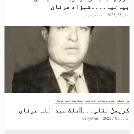
بیانیہ۔۔۔۔شہزاد عرفان
مئی 26, 2026
غضنفر عباس
سرائیکی
فیچر، کالم،تجزئیے
ملک عبداللہ عرفان
کریمݨ نقلی۔۔۔||ملک عبداللہ عرفان
فروری 10, 2026
dailyswail