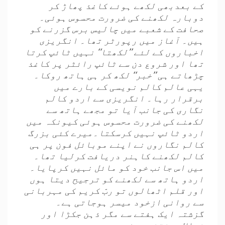
کے بعدبھی لکھے ہوئے کاغذ پھاڑ کر
دوبارہ لکھنے کی ضرورت محسوس ہوئی۔
صحافت کے شعبے میں چالیس برس گزرنے کو
ہیں۔ آغاز میں رپورٹر تھا۔ انگریزی
اخباروں کے لئے ’’لکھتا‘‘ نہیں ٹائپ کرتا
تھا اور شروع دن سے ٹائپ رائٹر پر کاغذ
چڑھاتے ہی ’’خبر‘‘ لکھ کر ہی ہاتھ روکا۔
یہی عالم کالم نویسی کے بارے میں
برقرار رہا۔ انگریزی سے اردو کالم
نگاری کی جانب آیا تو مجھے ہاتھ سے
لکھنے کی ضرورت محسوس ہوئی کیونکہ میں
اردو ٹائپ نہیں کرسکتا۔میرے کئی بزرگ
کالم نگاروں نے اپنے موبائل فون پر ہی
کالم لکھنے کاہنر دریافت کرلیا تھا۔
میں اس جانب خود کو مائل نہیں کرپایا۔
اردو ہاتھ سے لکھنے کو ترجیح دیتا ہوں
اور قلم اٹھالوں تو ربّ کریم کی مہربانی
سے روانی ازخود میسر ہوجاتی ہے۔
گزشتہ ایک ہفتے سے مگر ذہن جکڑا اور