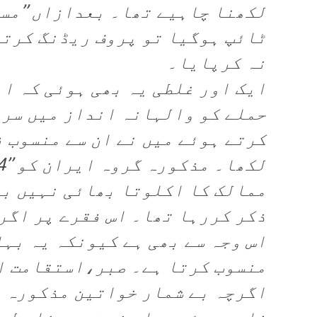
لکھنا چاہیے تھا۔ بعدازاں ’’مسلک
ٹائپ ہوگیا تو پروف ریڈنگ کرتے
نہ کرپایا۔
ایک اور غلطی یہ بھی ہوئی کہ ا
حملے کو والہانہ انداز میں سرا
کرتے ہوئے میں نے ان سے منسوب 
ذکر کررہا تھا۔ اس فقرے پر اگر
اس وجہ سے بھی ہے کیونکہ یہ بہا
منسوب کرتا ہے۔ صبر،استقامت او
اگرچہ بے شمار خواتین مذکورہ ا