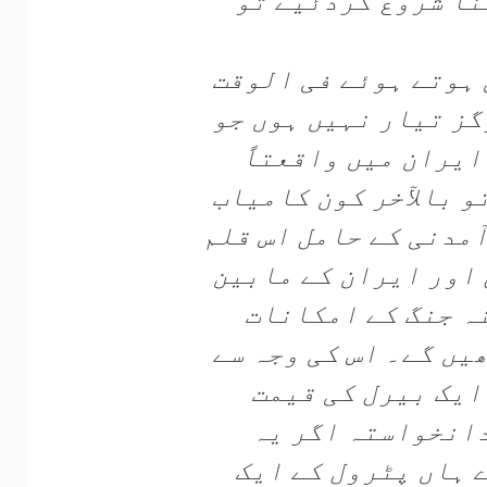
نا شروع کردئیے تو
 ہوتے ہوئے فی الوقت
گز تیار نہیں ہوں جو
ایران میں واقعتاً
و بالآخر کون کامیاب
ٓمدنی کے حامل اس قلم
 اور ایران کے مابین
نہ جنگ کے امکانات
یں گے۔ اس کی وجہ سے
ایک بیرل کی قیمت
خدانخواستہ اگر یہ
 ہاں پٹرول کے ایک