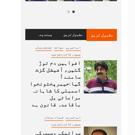
مقبول ترین
مقبول ترین
پسندیدہ
اہم خبریں
سیاحت
غضنفرعباس
فیچر، کالم،تجزئیے
افواہیں دم توڑ
گئیں، آفیشل گزٹ
سامنے آ
گیا:خیبرپختونخوا
اسمبلی کا شاہانہ
مراعاتی بل
باقاعدہ قانون ہے
اہم خبریں
شہزاد عرفان
فیچر، کالم،تجزئیے
سرائیکی وسیب کی