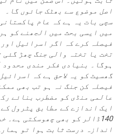
ثابت ہوئیں۔ اس ضمن میں نام لی
اصل موضوع سے بھٹک جائوں گا۔
سچی بات یہ ہے کہ عام پاکستانی
میں ایسی بحث میں الجھنے کو ہر
فیصلہ کرے کہ اگر اسرائیل اور 
تخت یا تختہ والی جنگ چھڑ گئی ت
ہوگا۔ بنیادی فکر مندی محدود ا
گھسیٹ کو یہ لاحق ہے کہ اسرائیل
فیصلہ کن جنگ نہ ہو تب بھی ممک
عالمی منڈی کو مضطرب بنائے رکھ
ایک اندازے کے مطابق پٹرول کے 
140ڈالر کو بھی چھوسکتی ہے۔ 
اندازہ درست ثابت ہوا تو ہمارے