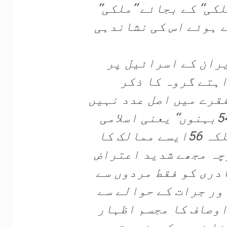
ی‘‘ کے بجائے ’’ملکی‘‘
 ہوئے اس کی نشاندہی
یران کے اسرائیل پر
ہتے گروہ کا ذکر
فقرے میں اصل عدد نہیں
لکھا۔ مذکورہ گروہ ایران کو ’’54بہنوں‘‘ یعنی اسلامی
ممالک کا اکلوتا بھائی نہیں بلکہ 56ایسے ممالک کا
چہ مجھے شدید اعتراض
دری کو فقط مردوں سے
ر جرات کے حوالے سے
وصاف کا مجسم اظہار