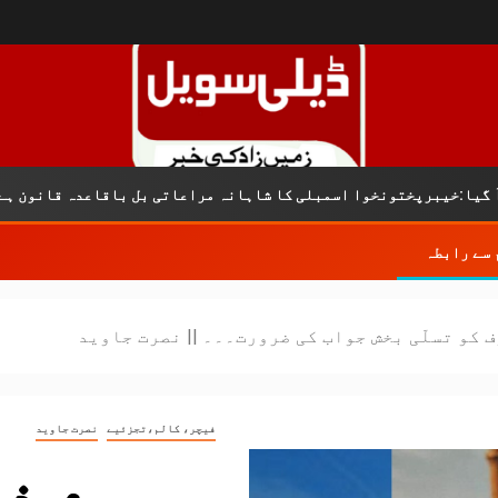
پختونخوا اسمبلی کا شاہانہ مراعاتی بل باقاعدہ قانون ہے
 سے رابطہ
 کو تسلّی بخش جواب کی ضرورت۔۔۔ || نصرت جاوید
فیچر، کالم،تجزئیے
نصرت جاوید
میرے ذہ