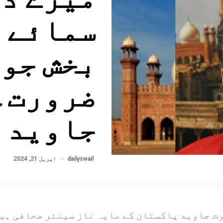
سمائے خ
بخش جوا
ضرورت۔۔
جاوید
dailyswail
اپریل 21, 2024
ت جاوید پاکستان کے مایہ ناز سینئر صحافی ہیں