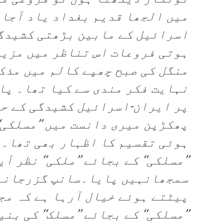
میں الجھا قدیم بغداد یاد آجا
اسرائیل کے مابین بڑھتی کشیدگی
ہوتی فروعات اس تناظر میں مزید
منگل کی صبح چھپے کالم میں مذکو
نہایت فکر مندی سے کیا تھا۔ پا
پر ایران-اسرائیل کشیدگی کے حو
پھکڑپن میری دانست میں ’’مسلکی‘
ہوئی تقسیم کا اظہار بھی تھا۔ 
’’مسلکی‘‘ کے بجائے ’’ملکی‘‘ نظر آ
سمجھانہیں پایا۔سانپ گزرجانے 
پیٹتے ہوئے خیال آرہا ہے کہ م
’’مسلکی‘‘ کے بجائے ’’مسلک‘‘ کی ب