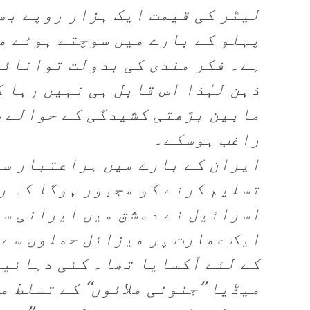
لیٹر کی قیمت ایک ہزار روپے بھ
پہلو کے بارے میں سوچتے ہوئے م
ہے۔ فکر مندی کی بدولت توانائی س
ذہن لہٰذا اس قابل ہی نہیں رہا 
مابین بڑھتی کشیدگی کے حوالے س
راغب ہوسکے۔
ایران کے بارے میں ہراعتبار سے
تسلیم کرنے کو مجبور ہوگا کہ ر
اسرائیل نے دمشق میں ایرانی سف
ایک عمارت پر میزائل حملوں سے 
کے لئے اْکسایا تھا۔ کئی دہائی
میڈیا ’’جنونی ملائوں‘‘ کے تسلط م