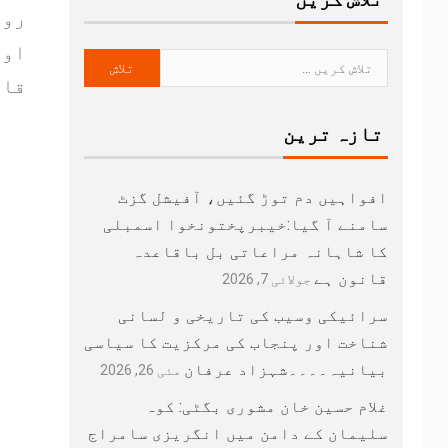
روز
اور
قار
تازہ ترین
افواہیں دم توڑ گئیں، آفیشل گزٹ
سامنے آ گیا:خیبرپختونخوا اسمبلی
کا شاہانہ مراعاتی بل باقاعدہ
قانون ہے
جولائی 7, 2026
سرائیکی وسیب کی تاریخی و لسانی
شناخت اور پنجاب کی مرکزیت کا سیاسی
بیانیہ۔۔۔۔شہزاد عرفان
مئی 26, 2026
غلام حسین خان مشوری بگٹی: کوہ
سلیمان کے دامن میں انگریزی سامراج