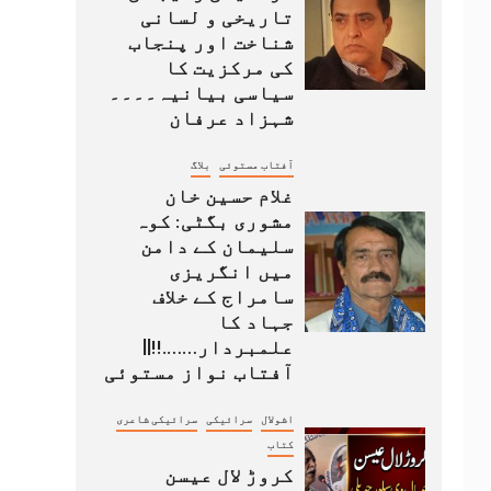
تاریخی و لسانی
شناخت اور پنجاب
کی مرکزیت کا
سیاسی بیانیہ۔۔۔۔
شہزاد عرفان
آفتاب مستوئی
بلاگ
غلام حسین خان
مشوری بگٹی: کوہ
سلیمان کے دامن
میں انگریزی
سامراج کے خلاف
جہاد کا
علمبردار…….!!||
آفتاب نواز مستوئی
اشولال
سرائیکی
سرائیکی شاعری
کتاب
کروڑ لال عیسن