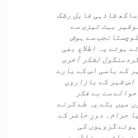
ساکھ شاذہی قابل رشک
ٹ کی توقیر بہت تیزی سے
لوچستانجب سے ہوش
ے ہوئے یہ اطلاع بھی
ردمنگول لشکر آخری
ر کے باسی اس کے بارے
 اس شہر کے بازاروں
حوالے سے بے فکر
 میں بٹے یہ طے کرنے
ا حرام۔ دورِ حاضر کے
ہوئے گروہوں کی
وضوعات پر مناظروں