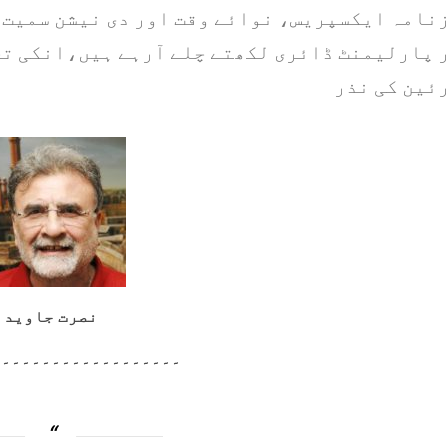
نامہ ایکسپریس، نوائے وقت اور دی نیشن سمیت 
 پارلیمنٹ ڈائری لکھتے چلے آرہے ہیں،انکی تح
ئین کی نذر
نصرت جاوید
۔۔۔۔۔۔۔۔۔۔۔۔۔۔۔۔۔۔۔