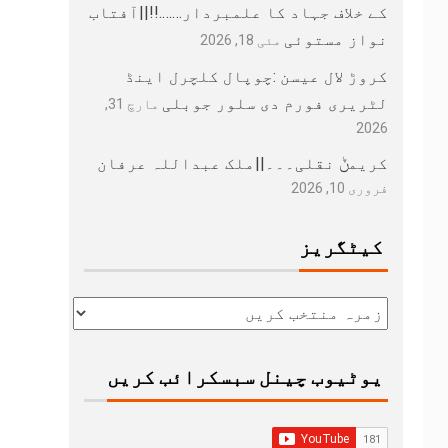
کے خلاف جہاد کا علمبردار…….!!||آفتاب
نواز مستوئی
مئی 18, 2026
کروڑ لال عیسن :چوپال کلچرل اینڈ
لٹریری فورم دی سلور جوبلی
مارچ 31,
2026
کریمݨ نقلی۔۔۔||ملک عبداللہ عرفان
فروری 10, 2026
کیٹگریز
یوٹیوب چینل سبسکرائب کریں