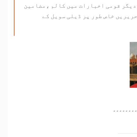
دیگر قومی اخبارات میں کالم ،مضامین
ریریں خاص طور پر ڈیلی سویل کے
۔۔۔۔۔۔۔