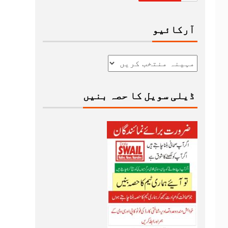
آرکائیو
ڈیلی سویل کا حصہ بنیں