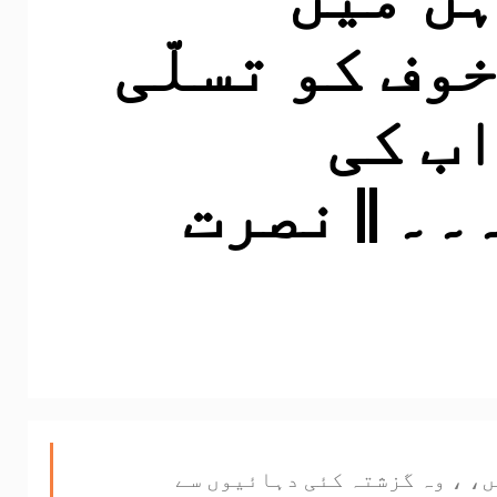
وف کو تسلّی
ب کی
۔ || نصرت
، ، وہ گزشتہ کئی دہائیوں سے