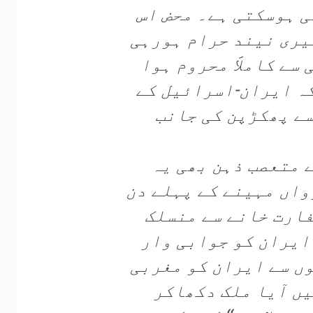
ی ہوسکتی ہے۔ محض اس
یری نیند حرام ہورہی
ے کاملاََ محروم ہوا
کہ ایران-اسرائیل کے
ے پھکڑپن کی جانب
 متعصب ذہن بھی یہ
واں مہینے کے پہلے دن
ارت خانے سے منسلک
ایران کو جوابی وار
وں سے ایران کو مغربی
یں آیا ملک دکھاکر