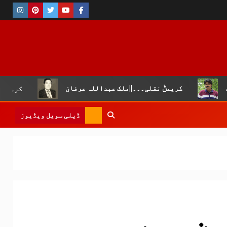
کریمݨ نقلی۔۔۔||ملک عبداللہ عرفان
کروڑ لال عیسن :چو
ڈیلی سویل ویڈیوز
ن میں