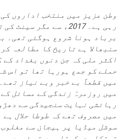
وطن عزیز میں منتخب اداروں کی 
رہی ہے۔ 2017ء سے مگر سین
برباد ہونا شروع ہوگئی تھی۔ ب
سنبھالا ہے تاریخ کا مطالعہ کرت
اکثر ملی کہ جن دنوں بغداد کے گ
حملے کو جمع ہورہا تھا تو اس شہ
میں قطعاََ بے خبر وبے نیاز تھے۔
میں روزمرہّ زندگی کے مسائل کے 
رہائشی نہایت سنجیدگی سے دھڑوں
میں مصروف تھے کہ طوطا حلال ہے ی
سوشل میڈیا پر ہیجان سے مغلوب 
توتکار دیکھتا ہوں تو فروعی م