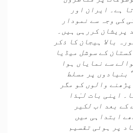
تا ہے۔ ایران اور
 کی وجہ سے نمودار
 پریشان کررہی ہیں۔
رہ بالا ہیجان کا ذکر
کستان کے سوشل میڈیا
الے سے نمایاں ہوا
‘ بنیادوں پر مسلط
پڑھنے والوں کو مگر
یا۔ اپنی بات لہٰذا
کے بعد اب لکیر
جھے ابتداہی میں
نیاد پر ہوئی تقسیم