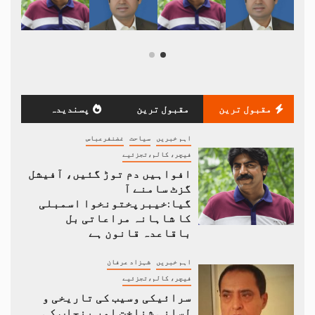
مقبول ترین
مقبول ترین
پسندیدہ
اہم خبریں
سیاحت
غضنفرعباس
فیچر، کالم،تجزئیے
افواہیں دم توڑ گئیں، آفیشل
گزٹ سامنے آ
گیا:خیبرپختونخوا اسمبلی
کا شاہانہ مراعاتی بل
باقاعدہ قانون ہے
اہم خبریں
شہزاد عرفان
فیچر، کالم،تجزئیے
سرائیکی وسیب کی تاریخی و
لسانی شناخت اور پنجاب کی