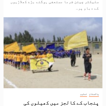
سلیکٹر چیتن شرما مستعفی ہوگئے بڑے کھلاڑیوں
کے دباو پر...
پاکستان
تعلیم
پنجاب کے کالجز میں کھیلوں کی