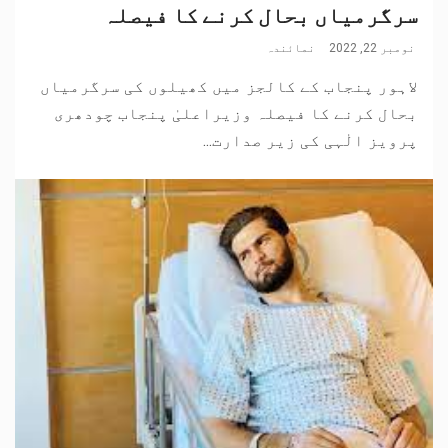
سرگرمیاں بحال کرنے کا فیصلہ
نومبر 22, 2022
نمائندہ
لاہور پنجاب کے کالجز میں کھیلوں کی سرگرمیاں
بحال کرنے کا فیصلہ وزیراعلیٰ پنجاب چودھری
پرویز الٰہی کی زیر صدارت...