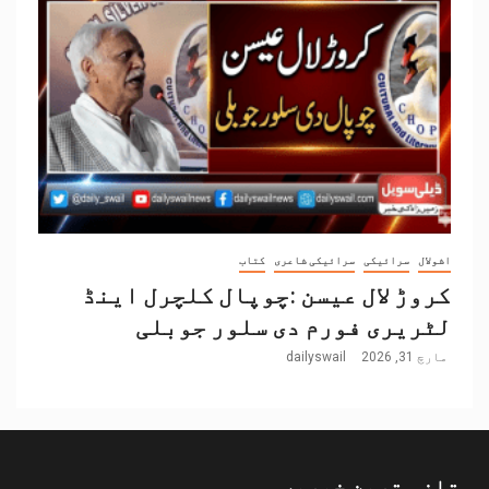
اشولال
سرائیکی
سرائیکی شاعری
کتاب
کروڑ لال عیسن :چوپال کلچرل اینڈ
لٹریری فورم دی سلور جوبلی
مارچ 31, 2026
dailyswail
تازہ ترین خبریں