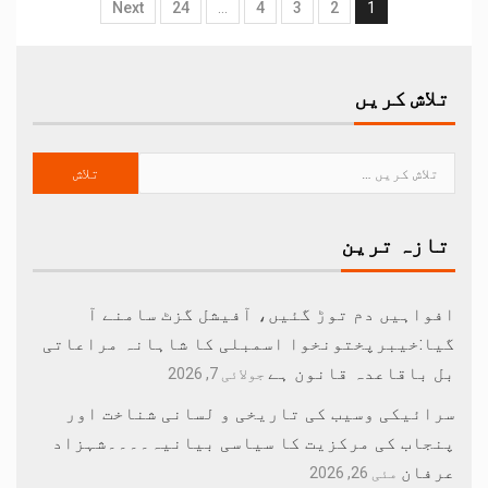
Next
24
…
4
3
2
1
تلاش کریں
تازہ ترین
افواہیں دم توڑ گئیں، آفیشل گزٹ سامنے آ
گیا:خیبرپختونخوا اسمبلی کا شاہانہ مراعاتی
بل باقاعدہ قانون ہے
جولائی 7, 2026
سرائیکی وسیب کی تاریخی و لسانی شناخت اور
پنجاب کی مرکزیت کا سیاسی بیانیہ۔۔۔۔شہزاد
عرفان
مئی 26, 2026