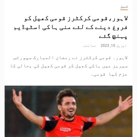
کھیل
لاہور،قومی کرکٹرز قومی کھیل کو
فروغ دینے کے لئے منی ہاکی اسٹیڈیم
پہنچ گئے
اپریل 10, 2023
نمائندہ
لاہور۔ قومی کرکٹرز نے رمضان المبارک سپورٹس
سیریز میں ہاکی کھیل کر قومی کھیل کی بحالی کا
عزم کیا قومی...