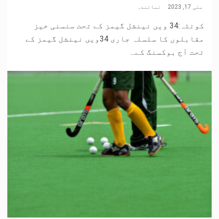
مئی 17, 2023
نمائندہ
کوئٹہ:34 ویں نینشل گیمز کے تحت سنسنی خیز
مقابلوں کا سلسلہ جاری 34ویں نینشل گیمز کے
تحت آج بوکسنگ کے...