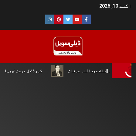
اگست 10, 2026
بداللہ عرفان
کروڑ لال عیسن :چوپال کلچرل اینڈ لٹریری ف