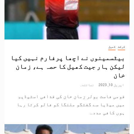
کرکٹ
کھیل
بیٹسمینوں نے اچھا پرفارم نہیں کیا
لیکن ہار جیت کھیل کا حصہ ہے، زمان
خان
اپریل 10, 2023
نمائندہ
قومی فاسٹ بولر زمان خان کی قذافی اسٹیڈیم
میں میڈیا سے گفتگو ملنگا کو فالو کرتا رہا
ہوں کافی مدد...