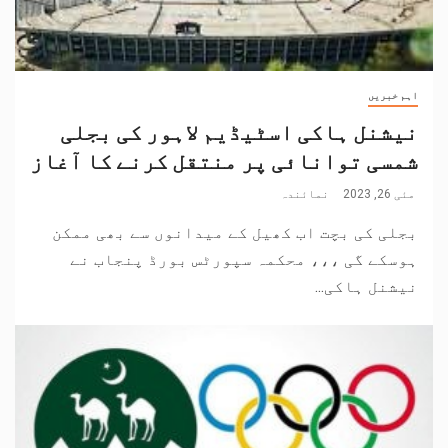
اہم خبریں
نیشنل ہاکی اسٹیڈیم لاہور کی بجلی
شمسی توانائی پر منتقل کرنے کا آغاز
مئی 26, 2023
نمائندہ
بجلی کی بچت اب کھیل کے میدانوں سے بھی ممکن
ہوسکے گی ،،، محکمہ سپورٹس بورڈ پنجاب نے
نیشنل ہاکی...