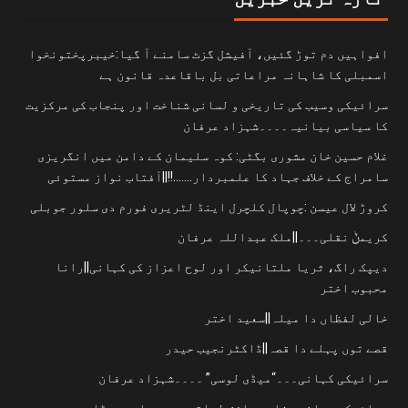
افواہیں دم توڑ گئیں، آفیشل گزٹ سامنے آ گیا:خیبرپختونخوا
اسمبلی کا شاہانہ مراعاتی بل باقاعدہ قانون ہے
سرائیکی وسیب کی تاریخی و لسانی شناخت اور پنجاب کی مرکزیت
کا سیاسی بیانیہ۔۔۔۔شہزاد عرفان
غلام حسین خان مشوری بگٹی: کوہ سلیمان کے دامن میں انگریزی
سامراج کے خلاف جہاد کا علمبردار…….!!||آفتاب نواز مستوئی
کروڑ لال عیسن :چوپال کلچرل اینڈ لٹریری فورم دی سلور جوبلی
کریمݨ نقلی۔۔۔||ملک عبداللہ عرفان
دیپک راگ، ثریا ملتانیکر اور لوح اعزاز کی کہانی||رانا
محبوب اختر
خالی لفظاں دا میلہ||سعید اختر
قصے توں پہلے دا قصہ||ڈاکٹرنجیب حیدر
سرائیکی کہانی۔۔۔“میڈی لوسی” ۔۔۔۔شہزاد عرفان
سرائیکی صحافی ،شاعر رازش لیاقت پوری دا وچھوڑا