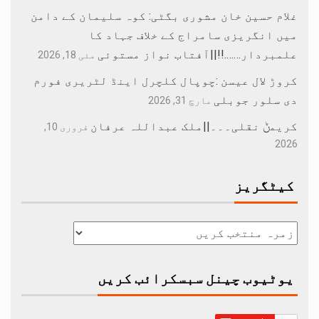
غلام حسین خان مشوری بگٹی: کوہ سلیمان کے دامن
میں انگریزی سامراج کے خلاف جہاد کا
علمبردار…….!!||آفتاب نواز مستوئی
مئی 18, 2026
کروڑ لال عیسن :چوپال کلچرل اینڈ لٹریری فورم
دی سلور جوبلی
مارچ 31, 2026
کریمݨ نقلی۔۔۔||ملک عبداللہ عرفان
فروری 10,
2026
کیٹگریز
یوٹیوب چینل سبسکرائب کریں