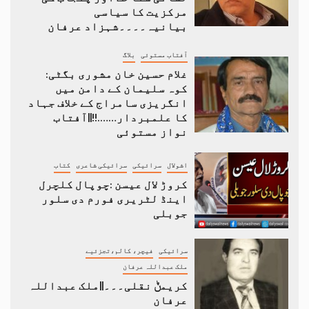
مرکزیت کا سیاسی
بیانیہ۔۔۔۔شہزاد عرفان
آفتاب مستوئی
بلاگ
غلام حسین خان مشوری بگٹی:
کوہ سلیمان کے دامن میں
انگریزی سامراج کے خلاف جہاد
کا علمبردار…….!!||آفتاب
نواز مستوئی
اشولال
سرائیکی
سرائیکی شاعری
کتاب
کروڑ لال عیسن :چوپال کلچرل
اینڈ لٹریری فورم دی سلور
جوبلی
سرائیکی
فیچر، کالم،تجزئیے
ملک عبداللہ عرفان
کریمݨ نقلی۔۔۔||ملک عبداللہ
عرفان