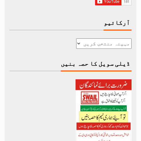
آرکائیو
ڈیلی سویل کا حصہ بنیں