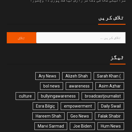
تلاش کریں
ٹیگز
Ary News
Alizeh Shah
) Sarah Khan
bol news
awareness
Asim Azhar
culture
bullyingawareness
broadcastjournalist
Esra Bilgiç
empowerment
Daily Swail
Hareem Shah
Geo News
Falak Shabir
Marvi Sarmad
Joe Biden
Hum News