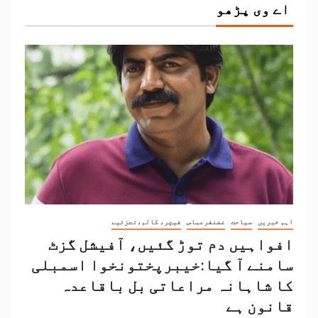
اے وی پڑھو
اہم خبریں
سیاحت
غضنفرعباس
فیچر، کالم،تجزئیے
افواہیں دم توڑ گئیں، آفیشل گزٹ
سامنے آ گیا:خیبرپختونخوا اسمبلی
کا شاہانہ مراعاتی بل باقاعدہ
قانون ہے