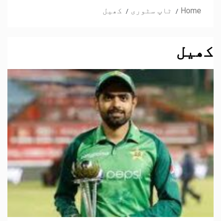
Home
ٹاپ سٹوری
کھیل
کھیل