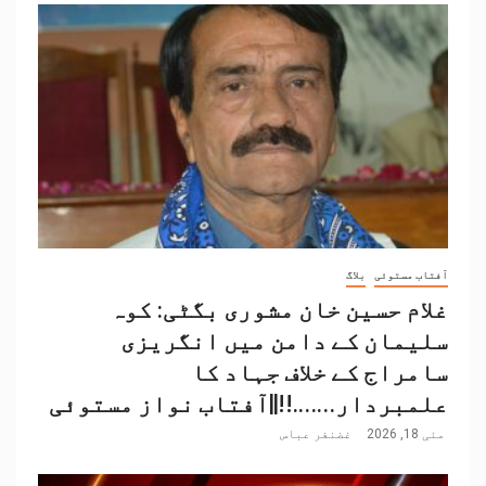
آفتاب مستوئی
بلاگ
غلام حسین خان مشوری بگٹی: کوہ
سلیمان کے دامن میں انگریزی
سامراج کے خلاف جہاد کا
علمبردار…….!!||آفتاب نواز مستوئی
مئی 18, 2026
غضنفر عباس