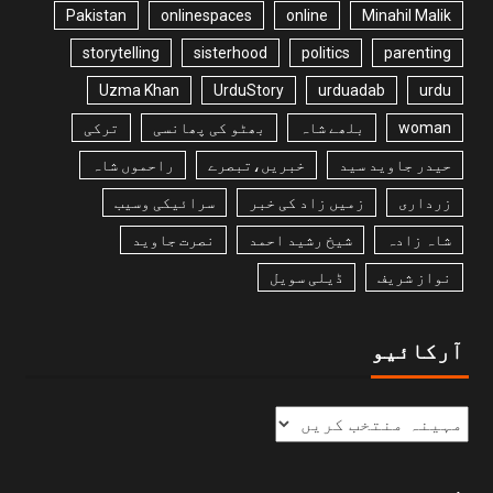
Pakistan
onlinespaces
online
Minahil Malik
storytelling
sisterhood
politics
parenting
Uzma Khan
UrduStory
urduadab
urdu
woman
بلھے شاہ
بھٹو کی پھانسی
ترکی
حیدر جاوید سید
خبریں،تبصرے
راحموں شاہ
زرداری
زمیں زاد کی خبر
سرائیکی وسیب
شاہ زادہ
شیخ رشید احمد
نصرت جاوید
نواز شریف
ڈیلی سویل
آرکائیو
زمرے