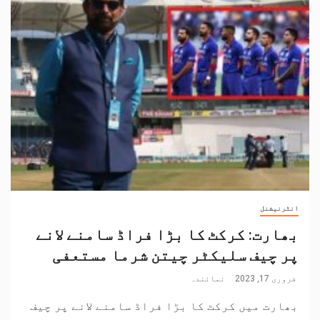
انٹرنیشنل
بھارت: کرکٹ کا بڑا فراڈ سامنے لانے
پر چیف سلیکٹر چیتن شرما مستعفی
فروری 17, 2023
نمائندہ
بھارت میں کرکٹ کا بڑا فراڈ سامنے لانے پر چیف