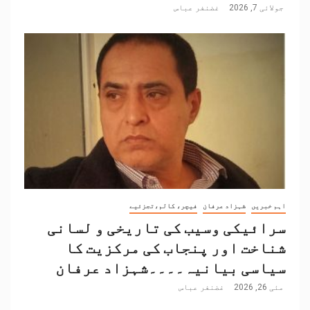
جولائی 7, 2026
غضنفر عباس
اہم خبریں
شہزاد عرفان
فیچر، کالم،تجزئیے
سرائیکی وسیب کی تاریخی و لسانی
شناخت اور پنجاب کی مرکزیت کا
سیاسی بیانیہ۔۔۔۔شہزاد عرفان
مئی 26, 2026
غضنفر عباس