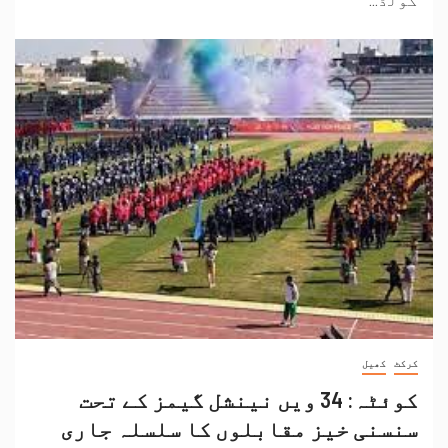
گولڈ...
کرکٹ
کھیل
کوئٹہ: 34 ویں نینشل گیمز کے تحت
سنسنی خیز مقابلوں کا سلسلہ جاری