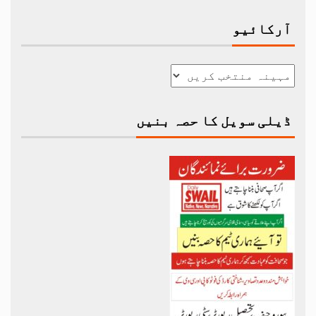
آرکائیو
ڈیلی سویل کا حصہ بنیں