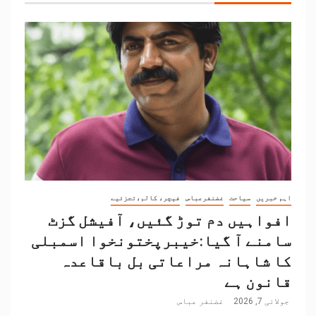
اہم خبریں
سیاحت
غضنفرعباس
فیچر، کالم،تجزئیے
افواہیں دم توڑ گئیں، آفیشل گزٹ
سامنے آ گیا:خیبرپختونخوا اسمبلی
کا شاہانہ مراعاتی بل باقاعدہ
قانون ہے
جولائی 7, 2026
غضنفر عباس