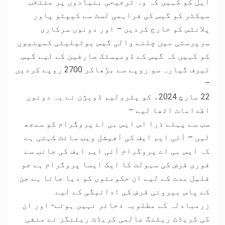
ایل کو کہیں کہ وہ ترجیحی بنیادوں پر منتخب
سیکٹر کو گیس کی فراہمی لسٹ سے کیپٹو پاور
پلانٹس کو خارج کردیں – اور دونوں سرکاری
سرپرستی میں چلنے والی گیس یوٹیلیٹی کمپنیوں
کو کہیں کہ گیس کے ڈومیسٹک صارفین کے لیے گیس
ٹیرف گیارہ سو روپے سے بڑھاکر 2700 روپے کردیں
–
22 مارچ 2024ء کو پٹرولیم ڈویژن نے یہ دونوں
اقدامات اٹھا لیے –
سب سے پہلے ذرا اس ایس بی اے پروگرام کو سمجھ
لیں – آئی ایم ایف کی آفیشل ویب سائٹ کہتی ہے
کہ ایس بی اے پروگرام آئی ایم ایف کی جانب سے
فوری قرض کی سہولت کا ایک ایسا پروگرام ہے جو
قلیل مدت کے لیے ان حکومتوں کو دیا جاتا ہے جن
کے پاس بیرونی قرض کی ادائیگی کے لیے
زرمبادلہ کے مطلوبہ ذخائر نہیں ہوتے- اور ان
کی کریڈٹ ریٹنگ عالمی کریڈٹ ریٹنگز نے منفی