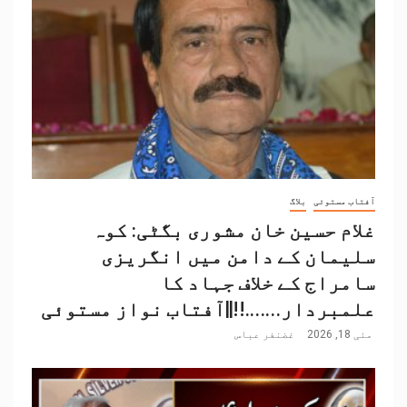
آفتاب مستوئی
بلاگ
غلام حسین خان مشوری بگٹی: کوہ
سلیمان کے دامن میں انگریزی
سامراج کے خلاف جہاد کا
علمبردار…….!!||آفتاب نواز مستوئی
مئی 18, 2026
غضنفر عباس