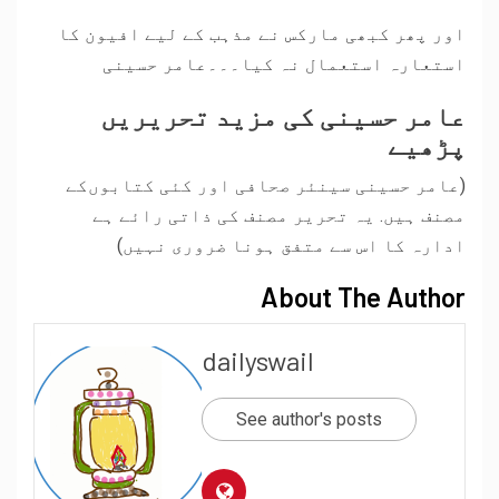
اور پھر کبھی مارکس نے مذہب کے لیے افیون کا
استعارہ استعمال نہ کیا۔۔۔عامر حسینی
عامر حسینی کی مزید تحریریں
پڑھیے
(عامر حسینی سینئر صحافی اور کئی کتابوں‌کے
مصنف ہیں. یہ تحریر مصنف کی ذاتی رائے ہے
ادارہ کا اس سے متفق ہونا ضروری نہیں)
About The Author
dailyswail
See author's posts