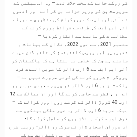
کو روکے جانے کے سخت خلاف تھے – وہ اس سیکشن کے
سرپرست بن کر وزیر خزانہ بن کر آئے اور انھوں
نے آئی ایم ایف کے پروگرام کی منظوری سے پہلے
آئی ایم ایف کی طرف سے شرائط پوری کرنے کے
مطالبات کو ماننے سے انکار کردیا –
ستمبر 2021ء سے جون 2022ء تک ان کے بیانات ،
تقریریں اور پریس کانفرنسز کی ٹائم لائن میرے
سامنے ہے جن کا خلاصہ یہ بنتا ہے کہ پاکستان کو
آئی ایم ایف سے 6 ارب ڈالر کا طویل المدت قرض
پروگرام شروع کرنے کی کوئی ضرورت نہیں ہے –
پاکستان یہ 6 ارب ڈالر تو چین، سعودی عرب ، یو
اے ای ، قطر سے حاصل کرنے گا اور ان ممالک سے 12
ارب 40 کروڑ ڈالر کے قرضے رول اوور کرالے گا –
جبکہ مزید 6 ارب ڈالر وہ غیر ملکی بینکوں سے
قرض اور سکوک بانڈز بیچ کر حاصل کرلے گا-
اس دوران اسحاق ڈار نے سرکاری ڈالر- روپیہ شرح
تبادلہ کو مصنوعی طور پر مارکیٹ ریٹ سے کم