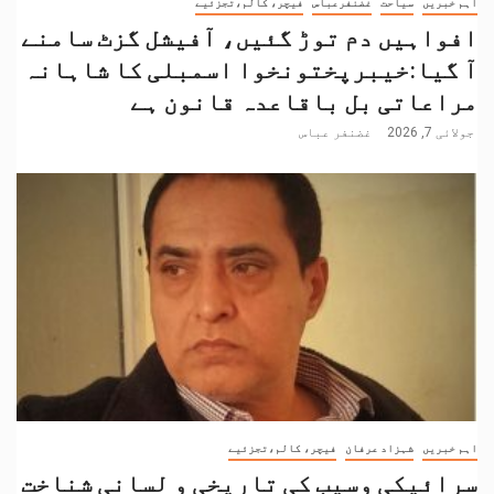
اہم خبریں
سیاحت
غضنفرعباس
فیچر، کالم،تجزئیے
افواہیں دم توڑ گئیں، آفیشل گزٹ سامنے
آ گیا:خیبرپختونخوا اسمبلی کا شاہانہ
مراعاتی بل باقاعدہ قانون ہے
جولائی 7, 2026
غضنفر عباس
اہم خبریں
شہزاد عرفان
فیچر، کالم،تجزئیے
سرائیکی وسیب کی تاریخی و لسانی شناخت