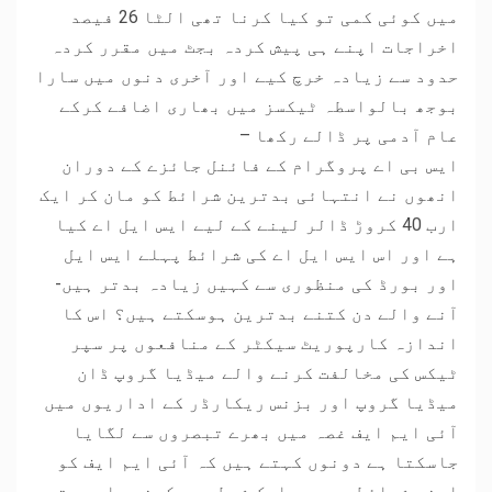
میں کوئی کمی تو کیا کرنا تھی الٹا 26 فیصد
اخراجات اپنے ہی پیش کردہ بجٹ میں مقرر کردہ
حدود سے زیادہ خرچ کیے اور آخری دنوں میں سارا
بوجھ بالواسطہ ٹیکسز میں بھاری اضافے کرکے
عام آدمی پر ڈالے رکھا –
ایس بی اے پروگرام کے فائنل جائزے کے دوران
انھوں نے انتہائی بدترین شرائط کو مان کر ایک
ارب 40 کروڑ ڈالر لینے کے لیے ایس ایل اے کیا
ہے اور اس ایس ایل اے کی شرائط پہلے ایس ایل
اور بورڈ کی منظوری سے کہیں زیادہ بدتر ہیں-
آنے والے دن کتنے بدترین ہوسکتے ہیں؟ اس کا
اندازہ کارپوریٹ سیکٹر کے منافعوں پر سپر
ٹیکس کی مخالفت کرنے والے میڈیا گروپ ڈان
میڈیا گروپ اور بزنس ریکارڈر کے اداریوں میں
آئی ایم ایف غصہ میں بھرے تبصروں سے لگایا
جاسکتا ہے دونوں کہتے ہیں کہ آئی ایم ایف کو
اپنی شرائط میں سے ایک شرط یہ رکھنی چاہیے تھی