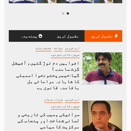
مقبول ترین
مقبول ترین
پسندیدہ
اہم خبریں
سیاحت
غضنفرعباس
فیچر، کالم،تجزئیے
افواہیں دم توڑ گئیں، آفیشل
گزٹ سامنے آ
گیا:خیبرپختونخوا اسمبلی
کا شاہانہ مراعاتی بل
باقاعدہ قانون ہے
اہم خبریں
شہزاد عرفان
فیچر، کالم،تجزئیے
سرائیکی وسیب کی تاریخی و
لسانی شناخت اور پنجاب کی
مرکزیت کا سیاسی