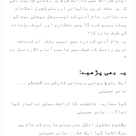
کہ وہ سخت ترین مالیاتی اور سٹرکچرل اصلاحات
سے متاثرہ عام آدمی کے لیے سوشل سیفٹی نیٹ کو
پہلے وسیع کرے گا پھر نجکاری اور ٹیرف بڑھانے
کی طرف جائے گا-
یہ عام آدمی کے درد میں نہیں بلکہ ان کے سخت
ترین ردعمل کے خوف میں سامنے آنے والا ردعمل ہے
–
یہ بھی پڑھیے:
ایک بلوچ سیاسی و سماجی کارکن سے گفتگو ۔۔۔
عامر حسینی
کیا معاہدہ تاشقند کا ڈرافٹ بھٹو نے تیار کیا
تھا؟۔۔۔عامر حسینی
مظلوم مقتول انکل بدرعباس عابدی کے نام پس
مرگ لکھا گیا ایک خط۔۔۔عامر حسینی