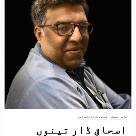
عامر حسینی
فیچر، کالم،تجزئیے
اسحاق ڈار تینوں