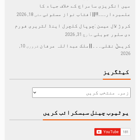
میں انگریزی سامراج کے خلاف جہاد کا
علمبردار…….!!||آفتاب نواز مستوئی
مئی 18, 2026
کروڑ لال عیسن :چوپال کلچرل اینڈ لٹریری فورم
دی سلور جوبلی
مارچ 31, 2026
کریمݨ نقلی۔۔۔||ملک عبداللہ عرفان
فروری 10,
2026
کیٹگریز
یوٹیوب چینل سبسکرائب کریں