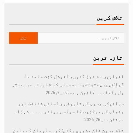
تلاش کریں
تازہ ترین
افواہیں دم توڑ گئیں، آفیشل گزٹ سامنے آ
گیا:خیبرپختونخوا اسمبلی کا شاہانہ مراعاتی
بل باقاعدہ قانون ہے
جولائی 7, 2026
سرائیکی وسیب کی تاریخی و لسانی شناخت اور
پنجاب کی مرکزیت کا سیاسی بیانیہ۔۔۔۔شہزاد
عرفان
مئی 26, 2026
غلام حسین خان مشوری بگٹی: کوہ سلیمان کے دامن