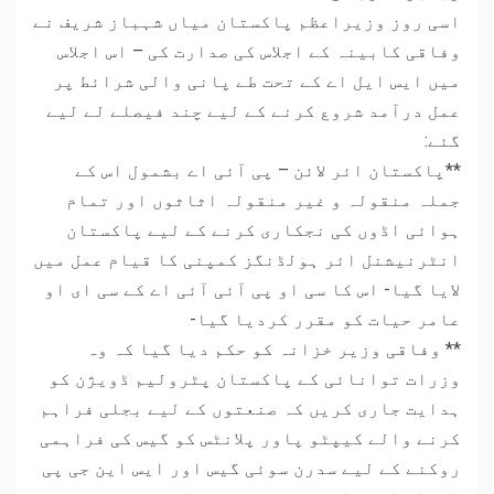
اسی روز وزیراعظم پاکستان میاں شہباز شریف نے
وفاقی کابینہ کے اجلاس کی صدارت کی – اس اجلاس
میں ایس ایل اے کے تحت طے پانی والی شرائط پر
عمل درآمد شروع کرنے کے لیے چند فیصلے لے لیے
گئے:
**پاکستان ائر لائن – پی آئی اے بشمول اس کے
جملہ منقولہ و غیر منقولہ اثاثوں اور تمام
ہوائی اڈوں کی نجکاری کرنے کے لیے پاکستان
انٹرنیشنل ائر ہولڈنگز کمپنی کا قیام عمل میں
لایا گیا- اس کا سی او پی آئی آئی اے کے سی ای او
عامر حیات کو مقرر کردیا گیا-
** وفاقی وزیر خزانہ کو حکم دیا گیا کہ وہ
وزرات توانائی کے پاکستان پٹرولیم ڈویژن کو
ہدایت جاری کریں کہ صنعتوں کے لیے بجلی فراہم
کرنے والے کیپٹو پاور پلانٹس کو گیس کی فراہمی
روکنے کے لیے سدرن سوئی گیس اور ایس این جی پی