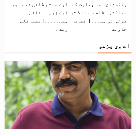
پاکستان اور بھارت کے
ایک حاتم طائی تھے اور
عدالتی نظام سے بالا تر
ایک زرینہ تائی
کوئی تو ہے۔۔۔ || نصرت
ہیں۔۔۔۔۔||مبشرعلی
جاوید
زیدی
اے وی پڑھو