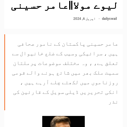
لیوے مولا||عامر حسینی
dailyswail
اپریل 6, 2024
عامر حسینی پاکستان کے نامور صحافی
ہیں ، سرائیکی وسیب کے ضلع خانیوال سے
تعلق ہے، ، وہ مختلف موضوعات پرملتان
سمیت ملک بھر میں شائع ہونے والے قومی
روزناموں میں لکھتے چلے آرہے ہیں ،
انکی تحریریں ڈیلی سویل کے قارئین کی
نذر