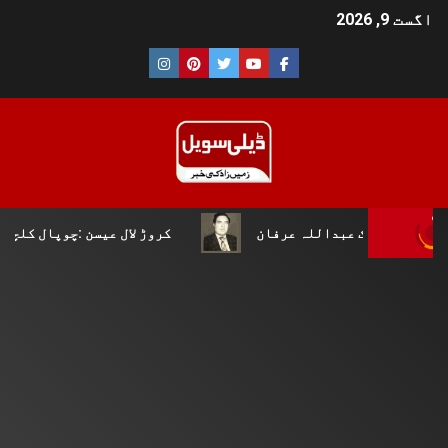
اگست 9, 2026
عبداللہ عرفان
کروڑ لال عیسن :چوپال کلچرل اینڈ لٹریری 