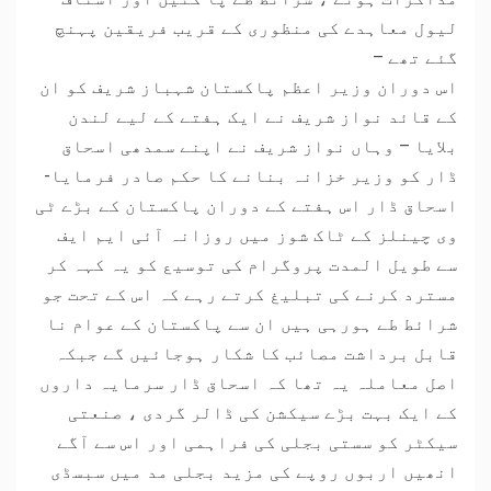
لیول معاہدے کی منظوری کے قریب فریقین پہنچ
گئے تھے –
اس دوران وزیر اعظم پاکستان شہباز شریف کو ان
کے قائد نواز شریف نے ایک ہفتے کے لیے لندن
بلایا – وہاں نواز شریف نے اپنے سمدھی اسحاق
ڈار کو وزیر خزانہ بنانے کا حکم صادر فرمایا-
اسحاق ڈار اس ہفتے کے دوران پاکستان کے بڑے ٹی
وی چینلز کے ٹاک شوز میں روزانہ آئی ایم ایف
سے طویل المدت پروگرام کی توسیع کو یہ کہہ کر
مسترد کرنے کی تبلیغ کرتے رہے کہ اس کے تحت جو
شرائط طے ہورہی ہیں ان سے پاکستان کے عوام نا
قابل برداشت مصائب کا شکار ہوجائیں گے جبکہ
اصل معاملہ یہ تھا کہ اسحاق ڈار سرمایہ داروں
کے ایک بہت بڑے سیکشن کی ڈالر گردی ، صنعتی
سیکٹر کو سستی بجلی کی فراہمی اور اس سے آگے
انھیں اربوں روپے کی مزید بجلی مد میں سبسڈی