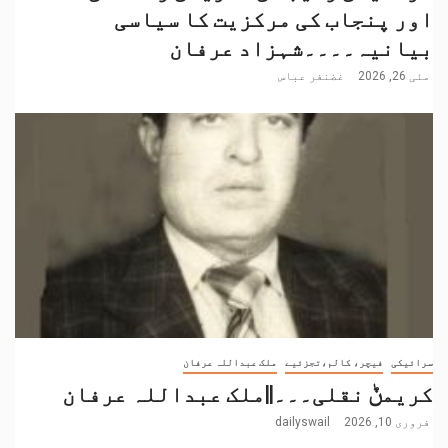
اور پنجاب کی مرکزیت کا سیاسی
بیانیہ۔۔۔۔شہزاد عرفان
مئی 26, 2026
غضنفر عباس
سرائیکی
فیچر، کالم،تجزئیے
ملک عبداللہ عرفان
کریمݨ نقلی۔۔۔||ملک عبداللہ عرفان
فروری 10, 2026
dailyswail