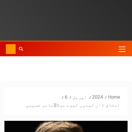
Home
2024
اپریل
6
اسحاق ڈار تینوں لیوے مولا||عامر حسینی