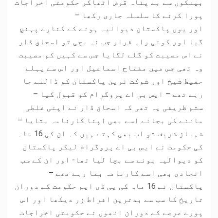
بینکوں سے بے پناہ قرض اٹھاکر حکومتی اخراجات
پورا کرنے کا سلسلہ جاری رکھا –
اور یوں پاکستان دیوالیہ ہونے کے کنارے پہنچ
گیا اور کوئی راہ فرار جب نہ بچی تو اسحاق ڈار
نے اس مصیبت کو گلے لگایا جس سے کہیں کم مصیبت
وہ تھی جس میں مفتاح اسماعیل اور اس سے پہلے
حفیظ شیخ اور شوکت ترین پاکستان کو ڈالنے جا
رہے تھے – ایس بی اے پروگرام کو قبول کیا –
ستم ظریفی یہ تھی کہ اسحاق ڈار نے اپنی غلطی
ماننے کی بجائے اسے بھی اپنا کارنامہ بتایا –
شہباز شریف تو اب بھی کہتے ہیں کہ ان کی 16 ماہ
کی حکومت نے ایس بی اے پروگرام لیکر پاکستان
کو دیوالیہ ہونے سے بچا لیا تھا- اور ان کے سب
اتحادی بھی اسے کارنامہ بتا رہے تھے –
پاکستان نے 16 ماہ کی پی ڈی ایم حکومت کے دوران
تاریخ کا سب سے بدترین افراط زر دیکھا اور اس
پورے عرصے کے دوران انھوں نے حکومتی اخراجات