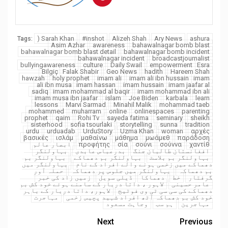
) Sarah Khan
#inshot
Alizeh Shah
Ary News
ashura
Tags:
Asim Azhar
awareness
bahawalnagar bomb blast
bahawalnagar bomb blast detail
bahawalnagar bomb incident
bahawalnagar incident
broadcastjournalist
bullyingawareness
culture
Daily Swail
empowerment
Esra
Bilgiç
Falak Shabir
Geo News
hadith
Hareem Shah
hawzah
holy prophet
imam ali
imam ali ibn hussain
imam
ali ibn musa
imam hassan
imam hussain
imam jaafar al
sadiq
imam mohammad al baqir
imam mohammad ibn ali
imam musa ibn jaafar
islam
Joe Biden
karbala
learn
lessons
Marvi Sarmad
Minahil Malik
mohammad taeb
mohammed
muharram
online
onlinespaces
parenting
prophet
qaim
Rohi Tv
sayeda fatima
seminary
sheikh
sisterhood
sofia tsourlaki
storytelling
sunna
tradition
urdu
urduadab
UrduStory
Uzma Khan
woman
αρχές
βασικές
ισλάμ
μαθαίνω
μάθημα
μωάμεθ
παράδοση
χαντίθ
σούννα
σούνι
σία
προφήτης
ابصار عالم
افغانستان طالبان جنگ
بدرعباس عابدی
بہاولنگر
بہاولنگر بم بلاسٹ
بہاولنگر بم دھماکے
بہاولنگر بم
دھماکے میں زخمی ہونے والے افراد کے نام
بہاولنگر میں
بم دھماکہ
بہاولنگر میں جلوس پر دھماکہ
حملہ آور
گرفتار
خط
دھماکا
ڈیلی سویل
زمیں زاد کی خبر
عامر حسینی
لاہور ، داتا دربار کے سامنے ہوئے خود کش بم
دھماکے کی سی سی ٹی وی فوٹیج
لاہور، داتا دربار کے باہر
خود کش بم دھماکہ آٹھ افراد شہید پچیس زخمی
مہاجرت
مہاجرین
ہم سب
وجاہت مسعود
Next
Previous