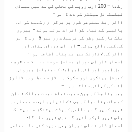
رکھا – 200 ارب روپے کی بجلی کی مد میں سبسڈی
ٹیکسٹائل سیکٹر کو دے ڈالی –
ڈالر ریٹ مصنوعی طور پر برقرار رکھنے کی اس
پالیسی کے تباہ کن اثرات مرتب ہوئے – بیرون
ملک تارکین وطن کی ترسیلات زر میں 5 ارب ڈالر
کی کمی واقع ہوئی – اور اس دوران ہنڈی اور
ڈالر کی لانڈرنگ میں بے پناہ اضافہ ہوا-
اسحاق ڈار اس دوران مسلسل دوست ممالک سے قرضے
رول اوور اور آئی ایم ایف کے متبادل بیرونی
کمرشل بینکوں اور سکوک بانڈز سے مطلوبہ ڈالرز
آنے کی کہانی سناتے رہے –
پھر پتا چلا کہ چین سمیت تمام دوست ممالک نے ان
کو صاف بتا دیا کہ جب تک آئی ایم ایف سے معاہدہ
نہیں کریں گے ، عالمی کریڈٹ ریٹنگز سے ریٹنگ
پلس نہیں لیکر آئیں گے قرض نہیں ملے گا-
اسحاق ڈار نے اس دوران بھی مزید کئی ماہ مقامی