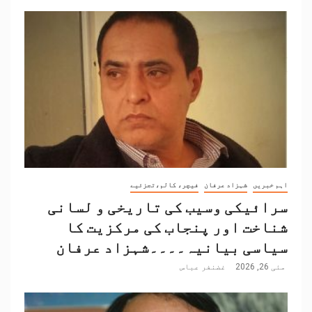
اہم خبریں
شہزاد عرفان
فیچر، کالم،تجزئیے
سرائیکی وسیب کی تاریخی و لسانی
شناخت اور پنجاب کی مرکزیت کا
سیاسی بیانیہ۔۔۔۔شہزاد عرفان
مئی 26, 2026
غضنفر عباس