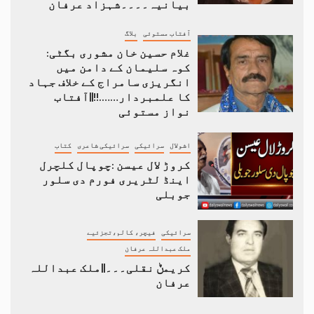
بیانیہ۔۔۔۔شہزاد عرفان
آفتاب مستوئی
بلاگ
غلام حسین خان مشوری بگٹی:
کوہ سلیمان کے دامن میں
انگریزی سامراج کے خلاف جہاد
کا علمبردار…….!!||آفتاب
نواز مستوئی
اشولال
سرائیکی
سرائیکی شاعری
کتاب
کروڑ لال عیسن :چوپال کلچرل
اینڈ لٹریری فورم دی سلور
جوبلی
سرائیکی
فیچر، کالم،تجزئیے
ملک عبداللہ عرفان
کریمݨ نقلی۔۔۔||ملک عبداللہ
عرفان