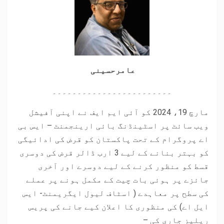
عامرحسینی
۔۔۔۔۔۔۔۔۔۔۔۔۔۔۔۔۔۔۔۔۔۔۔۔
مارچ 19، 2024 کو آئی ایم ایف نے اپنی آفیشل
ویب سائٹ پر اسٹینڈنگ بائی ارینجمنٹ – ایس بی
اے پروگرام کے تحت پاکستان کو قرض کی ادائیگی
کو بہتر بنانے کے لیے 3 ارب ڈالر قرض کی دوسری
قسط کو منظور کرنے کے لیے دوسرے اور آخری
جائزے پر ہوئی بات چیت کے مکمل ہونے پر عملے
کی سطح پر معاہدے ( اسٹاف لیول ایگریمنٹ- ایس
ایل اے) کی منظوری کا اعلان کیے جانے کی پریس
ریلیز جاری کی –