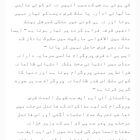
کی ہوتی ہے جس کے سبب انہیں نہ تو کوئی عالمی
مالیاتی ادارہ یا ملک قرض دینے کو تیار نہیں
ہوتا اور نہ ہی کوئی غیر ملکی کمرشل بینک
انھیں قرضہ فراہم کرنے پر تیار ہوتا ہے – ایسا
ملک بین الاقوامی مارکیٹ میں سکوک بانڈز کے
بدلے بھی قرض حاصل نہیں کر پاتا –
ایس بی اے قرض پروگرام عالمی سرمایہ دارانہ
منڈی میں انتہائی سخت بلکہ انتہائی ظالمانہ
شرائط پر مبنی پروگرام ہوتا ہے اور دنیا کا
کوئی ملک اس قدر ظالمانہ پروگرام سے ہر صورت
گریز کرتا ہے –
پاکستان آئی ایم ایف سے طویل المدت قرض
پروگرام کے لیے مذاکرات کے فائنل مرحلے میں
تھا جب تحریک عدم اعتماد آگئی اور اس فائنل
مرحلے پر پھر سے پی ڈی ایم کے وزیر خزانہ
مفتاح اسماعیل کی قیادت میں آئی ایم ایف سے
مذاکرات ہوئے ، شرائط طے پا گئیں اور اسٹاف