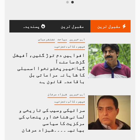
مقبول ترین
مقبول ترین
پسندیدہ
اہم خبریں
سیاحت
غضنفرعباس
فیچر، کالم،تجزئیے
افواہیں دم توڑ گئیں، آفیشل
گزٹ سامنے آ
گیا:خیبرپختونخوا اسمبلی
کا شاہانہ مراعاتی بل
باقاعدہ قانون ہے
اہم خبریں
شہزاد عرفان
فیچر، کالم،تجزئیے
سرائیکی وسیب کی تاریخی و
لسانی شناخت اور پنجاب کی
مرکزیت کا سیاسی
بیانیہ۔۔۔۔شہزاد عرفان