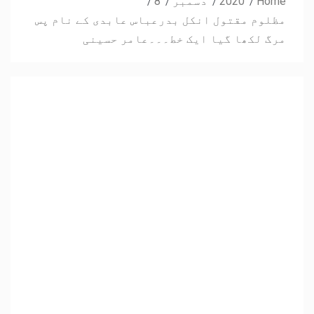
Home
2020
دسمبر
8
مظلوم مقتول انکل بدرعباس عابدی کے نام پس
مرگ لکھا گیا ایک خط۔۔۔عامر حسینی