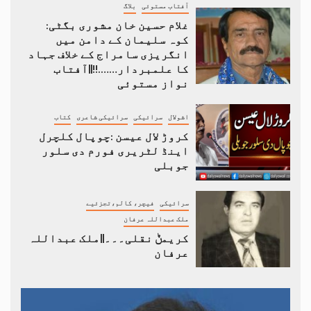
آفتاب مستوئی
بلاگ
غلام حسین خان مشوری بگٹی:
کوہ سلیمان کے دامن میں
انگریزی سامراج کے خلاف جہاد
کا علمبردار…….!!||آفتاب
نواز مستوئی
اشولال
سرائیکی
سرائیکی شاعری
کتاب
کروڑ لال عیسن :چوپال کلچرل
اینڈ لٹریری فورم دی سلور
جوبلی
سرائیکی
فیچر، کالم،تجزئیے
ملک عبداللہ عرفان
کریمݨ نقلی۔۔۔||ملک عبداللہ
عرفان