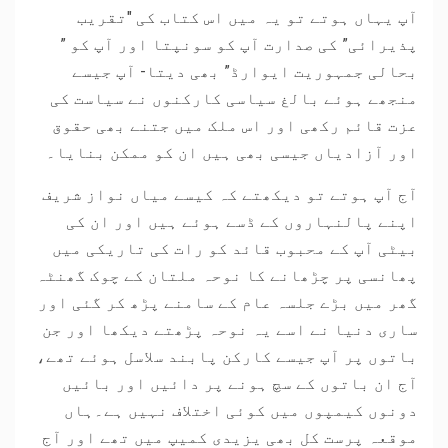
آپ یہاں ہوتے تو یہ میں اس کتاب کی "تقریب
پذیرائی” کی صدارت آپ کو سونپتا اور آپ کو ”
بحالی جمہوریت ایوارڈ” بھی دیتا- آپ جیسے
منجھے ہوئے بالغ سیاسی کارکنوں نے سیاست کی
عزت قائم رکھی اور اس ملک میں جتنے بھی حقوق
اور آزادیاں جیسی بھی ہیں ان کو ممکن بنایا۔
آج آپ ہوتے تو دیکھتے کہ کیسے میاں نواز شریف
اپنے پالنہاروں کے ڈسے ہوئے ہیں اور ان کی
بیٹی آپ کے محبوب قائد کو رات کی تاریکی میں
پھانسی پر چڑھانے کا نوحہ ملتان کے چوک گھنٹہ
گھر میں بڑے جلسہ عام کے سامنے پڑھ کر گئی اور
ساری دنیا نے اسے یہ نوحہ پڑھتے دیکھا اور جن
باتوں پر آپ جیسے کارکن پابند سلاسل ہوئے تھے،
آج ان باتوں کے سچ ہونے پر دائیں اور بائیں
دونوں کیمپوں میں کوئی اختلاف نہیں ہے۔ہاں
موقعہ پرست کل بھی یزیدی کمیپ میں تھے اور آج