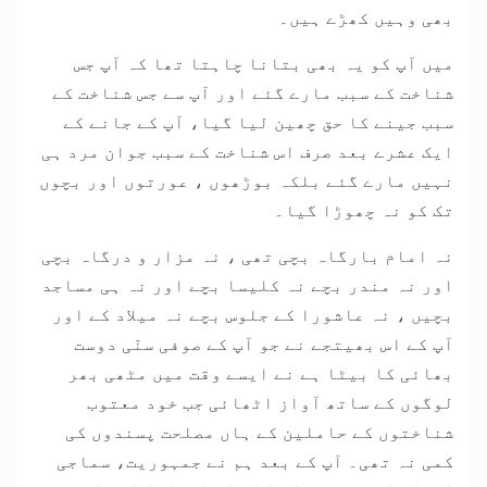
بھی وہیں کھڑے ہیں۔
میں آپ کو یہ بھی بتانا چاہتا تھا کہ آپ جس
شناخت کے سبب مارے گئے اور آپ سے جس شناخت کے
سبب جینے کا حق چھین لیا گیا، آپ کے جانے کے
ایک عشرے بعد صرف اس شناخت کے سبب جوان مرد ہی
نہیں مارے گئے بلکہ بوڑھوں ، عورتوں اور بچوں
تک کو نہ چھوڑا گیا۔
نہ امام بارگاہ بچی تھی ، نہ مزار و درگاہ بچی
اور نہ مندر بچے نہ کلیسا بچے اور نہ ہی مساجد
بچیں ، نہ عاشورا کے جلوس بچے نہ میلاد کے اور
آپ کے اس بھیتجے نے جو آپ کے صوفی سنّی دوست
بھائی کا بیٹا ہے نے ایسے وقت میں مٹھی بھر
لوگوں کے ساتھ آواز اٹھائی جب خود معتوب
شناختوں کے حاملین کے ہاں مصلحت پسندوں کی
کمی نہ تھی۔ آپ کے بعد ہم نے جمہوریت، سماجی