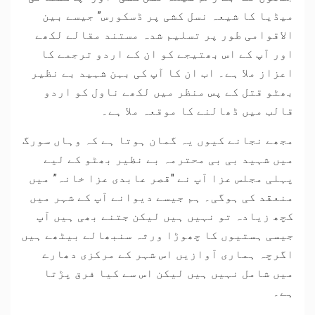
میڈیا کا شیعہ نسل کشی پر ڈسکورس” جیسے بین
الاقوامی طور پر تسلیم شدہ مستند مقالے لکھے
اور آپ کے اس بھتیجے کو ان کے اردو ترجمے کا
اعزاز ملا ہے۔ اب ان کا آپ کی بہن شہید بے نظیر
بھٹو قتل کے پس منظر میں لکھے ناول کو اردو
قالب میں ڈھالنے کا موقعہ ملا ہے۔
مجھے نجانے کیوں یہ گمان ہوتا ہے کہ وہاں سورگ
میں شہید بی بی محترمہ بے نظیر بھٹو کے لیے
پہلی مجلس عزا آپ نے "قصر عابدی عزا خانہ” میں
منعقد کی ہوگی۔ ہم جیسے دیوانے آپ کے شہر میں
کچھ زیادہ تو نہیں ہیں لیکن جتنے بھی ہیں آپ
جیسی ہستیوں کا چھوڑا ورثہ سنبھالے بیٹھے ہیں
اگرچہ ہماری آوازیں اس شہر کے مرکزی دھارے
میں شامل نہیں ہیں لیکن اس سے کیا فرق پڑتا
ہے۔