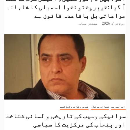
آ گیا:خیبرپختونخوا اسمبلی کا شاہانہ
مراعاتی بل باقاعدہ قانون ہے
جولائی 7, 2026
غضنفر عباس
اہم خبریں
شہزاد عرفان
فیچر، کالم،تجزئیے
سرائیکی وسیب کی تاریخی و لسانی شناخت
اور پنجاب کی مرکزیت کا سیاسی