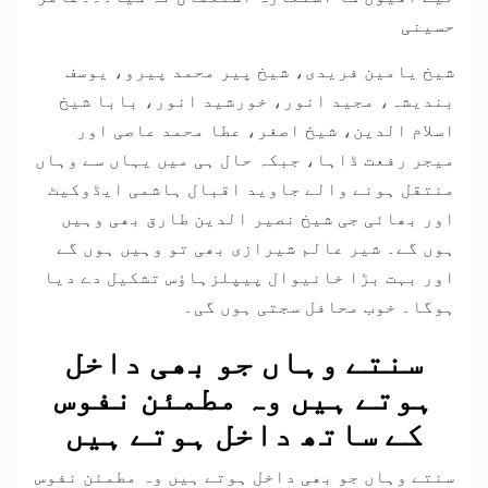
حسینی
شیخ یامین فریدی، شیخ پیر محمد پیرو، یوسف
بندیشہ، مجید انور، خورشید انور، بابا شیخ
اسلام الدین، شیخ اصغر، عطا محمد عاصی اور
میجر رفعت ڈاہا، جبکہ حال ہی میں یہاں سے وہاں
منتقل ہونے والے جاوید اقبال ہاشمی ایڈوکیٹ
اور بھائی جی شیخ نصیر الدین طارق بھی وہیں
ہوں گے۔ شیر عالم شیرازی بھی تو وہیں ہوں گے
اور بہت بڑا خانیوال پیپلزہاؤس تشکیل دے دیا
ہوگا۔ خوب محافل سجتی ہوں گی۔
سنتے وہاں جو بھی داخل
ہوتے ہیں وہ مطمئن نفوس
کے ساتھ داخل ہوتے ہیں
سنتے وہاں جو بھی داخل ہوتے ہیں وہ مطمئن نفوس