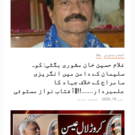
آفتاب مستوئی
بلاگ
غلام حسین خان مشوری بگٹی: کوہ
سلیمان کے دامن میں انگریزی
سامراج کے خلاف جہاد کا
علمبردار…….!!||آفتاب نواز مستوئی
مئی 18, 2026
غضنفر عباس