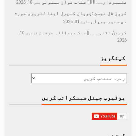
علمبردار…….!!||آفتاب نواز مستوئی
مئی 18, 2026
کروڑ لال عیسن :چوپال کلچرل اینڈ لٹریری فورم
دی سلور جوبلی
مارچ 31, 2026
کریمݨ نقلی۔۔۔||ملک عبداللہ عرفان
فروری 10,
2026
کیٹگریز
یوٹیوب چینل سبسکرائب کریں