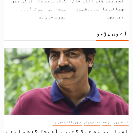
کچھ میر ظفر اللہ خان
کاش بلھے شاہ ترکی میں
جمالی بارے۔۔۔ظہور
پیدا ہوا ہوتا! ۔۔۔
دھریجہ
نصرت جاوید
اے وی پڑھو
اہم خبریں
سیاحت
غضنفرعباس
فیچر، کالم،تجزئیے
افواہیں دم توڑ گئیں، آفیشل گزٹ سامنے