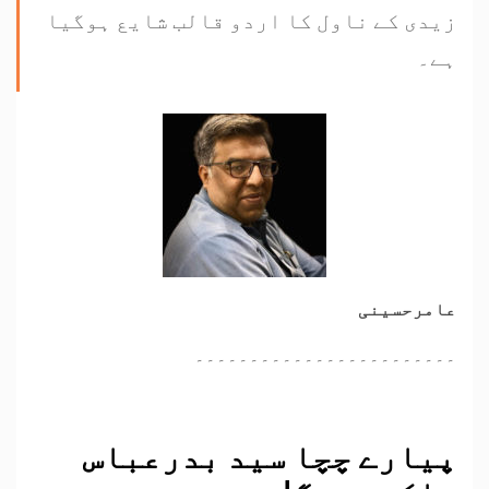
زیدی کے ناول کا اردو قالب شایع ہوگیا
ہے۔
عامرحسینی
۔۔۔۔۔۔۔۔۔۔۔۔۔۔۔۔۔۔۔۔۔۔۔۔
پیارے چچا سید بدرعباس