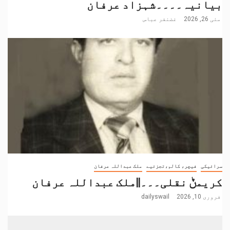
بیانیہ۔۔۔۔شہزاد عرفان
مئی 26, 2026
غضنفر عباس
سرائیکی
فیچر، کالم،تجزئیے
ملک عبداللہ عرفان
کریمݨ نقلی۔۔۔||ملک عبداللہ عرفان
فروری 10, 2026
dailyswail