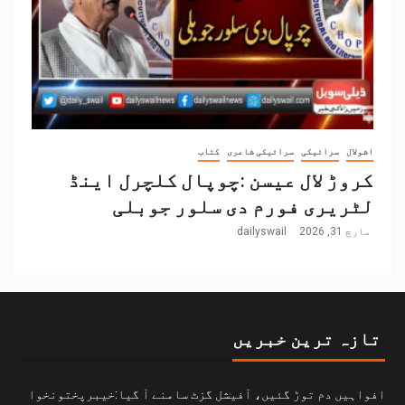
اشولال
سرائیکی
سرائیکی شاعری
کتاب
کروڑ لال عیسن :چوپال کلچرل اینڈ
لٹریری فورم دی سلور جوبلی
مارچ 31, 2026
dailyswail
تازہ ترین خبریں
افواہیں دم توڑ گئیں، آفیشل گزٹ سامنے آ گیا:خیبرپختونخوا