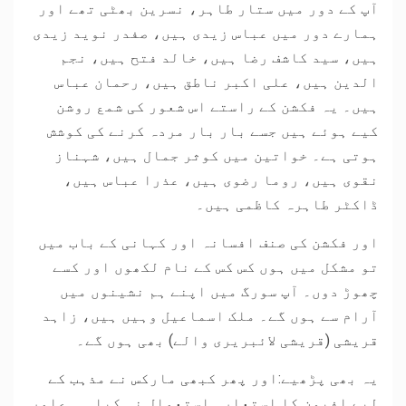
آپ کے دور میں ستار طاہر، نسرین بھٹی تھے اور
ہمارے دور میں عباس زیدی ہیں، صفدر نوید زیدی
ہیں، سید کاشف رضا ہیں، خالد فتح ہیں، نجم
الدین ہیں، علی اکبر ناطق ہیں، رحمان عباس
ہیں۔ یہ فکشن کے راستے اس شعور کی شمع روشن
کیے ہوئے ہیں جسے بار بار مردہ کرنے کی کوشش
ہوتی ہے۔ خواتین میں کوثر جمال ہیں، شہناز
نقوی ہیں، روما رضوی ہیں، عذرا عباس ہیں،
ڈاکٹر طاہرہ کاظمی ہیں۔
اور فکشن کی صنف افسانہ اور کہانی کے باب میں
تو مشکل میں ہوں کس کس کے نام لکھوں اور کسے
چھوڑ دوں۔ آپ سورگ میں اپنے ہم نشینوں میں
آرام سے ہوں گے۔ ملک اسماعیل وہیں ہیں، زاہد
قریشی (قریشی لائبریری والے) بھی ہوں گے۔
یہ بھی پڑھیے:
اور پھر کبھی مارکس نے مذہب کے
لیے افیون کا استعارہ استعمال نہ کیا۔۔۔عامر