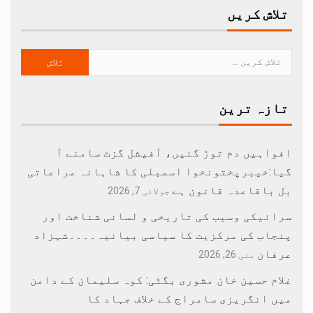
تلاش کریں
تازہ ترین
افواہیں دم توڑ گئیں، آفیشل گزٹ سامنے آ
گیا:خیبرپختونخوا اسمبلی کا شاہانہ مراعاتی
بل باقاعدہ قانون ہے
جولائی 7, 2026
سرائیکی وسیب کی تاریخی و لسانی شناخت اور
پنجاب کی مرکزیت کا سیاسی بیانیہ۔۔۔۔شہزاد
عرفان
مئی 26, 2026
غلام حسین خان مشوری بگٹی: کوہ سلیمان کے دامن
میں انگریزی سامراج کے خلاف جہاد کا