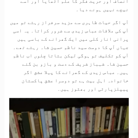
انصاف اور حریت فکر کا علم اٹھایا اور اسے
نیچے نہیں ہونے دیا۔
آپ اگر حیات ظاہری سے مزید سرفراز رہتے تو میں
آپ کی ملاقات عباس زیدی سے ضرور کراتا۔ یہ اسی
پرانی انار کلی میں ایک گھرانے کے باسی ہیں
جہاں آپ کا دوست سید ناظم حسین شاہ رہتے تھے۔
آپ کو تکلیف تو ہوگی لیکن بتاتا چلوں اب ناظم
حسین شاہ شہباز شریف کے دست و بازو بن گئے
ہیں۔ عباس زیدی کے گھرانے کا پہلا عشق اگر
خانوادہ اہل بیت ہے تو دوسرا عشق پاکستان
پیپلزپارٹی اور بھٹوز ہیں۔