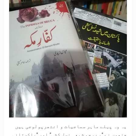
یہ وہ پہلے ماہر سماجیات و انتھرپولوجی ہیں
جنھوں نے "بے رحم شیعہ نسل کشی” اور "پاکستانی