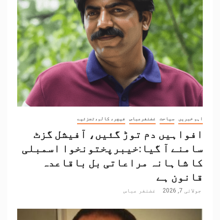
اہم خبریں
سیاحت
غضنفرعباس
فیچر، کالم،تجزئیے
افواہیں دم توڑ گئیں، آفیشل گزٹ
سامنے آ گیا:خیبرپختونخوا اسمبلی
کا شاہانہ مراعاتی بل باقاعدہ
قانون ہے
جولائی 7, 2026
غضنفر عباس