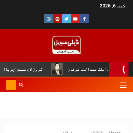
اگست 6, 2026
لک عبداللہ عرفان
کروڑ لال عیسن :چوپال کلچرل اینڈ لٹری