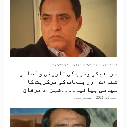
اہم خبریں
شہزاد عرفان
فیچر، کالم،تجزئیے
سرائیکی وسیب کی تاریخی و لسانی
شناخت اور پنجاب کی مرکزیت کا
سیاسی بیانیہ۔۔۔۔شہزاد عرفان
مئی 26, 2026
غضنفر عباس