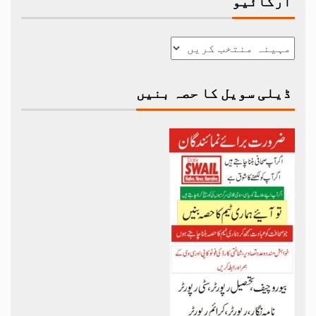
آرکائیو
ڈیلی سویل کا حصہ بنیں