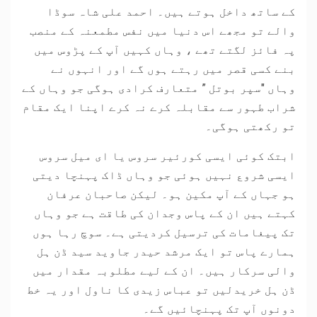
کے ساتھ داخل ہوتے ہیں۔ احمد علی شاہ سوڈا
والے تو مجھے اس دنیا میں نفس مطمعنہ کے منصب
پہ فائز لگتے تھے ، وہاں کہیں آپ کے پڑوس میں
بنے کسی قصر میں رہتے ہوں گے اور انہوں نے
وہاں "سپر بوتل ” متعارف کرادی ہوگی جو وہاں کے
شراب طہور سے مقابلہ کرے نہ کرے اپنا ایک مقام
تو رکھتی ہوگی۔
ابتک کوئی ایسی کورئیر سروس یا ای میل سروس
ایسی شروع نہیں ہوئی جو وہاں ڈاک پہنچا دیتی
ہو جہاں کے آپ مکین ہو۔ لیکن صاحبان عرفان
کہتے ہیں ان کے پاس وجدان کی طاقت ہے جو وہاں
تک پیغامات کی ترسیل کردیتی ہے۔ سوچ رہا ہوں
ہمارے پاس تو ایک مرشد حیدر جاوید سید ڈن ہل
والی سرکار ہیں۔ ان کے لیے مطلوبہ مقدار میں
ڈن ہل خریدلیں تو عباس زیدی کا ناول اور یہ خط
دونوں آپ تک پہنچائیں گے۔