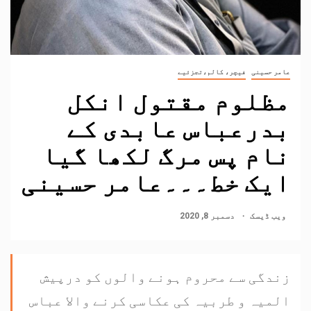
عامر حسینی
فیچر، کالم،تجزئیے
مظلوم مقتول انکل
بدرعباس عابدی کے
نام پس مرگ لکھا گیا
ایک خط۔۔۔عامر حسینی
ویب ڈیسک
دسمبر 8, 2020
زندگی سے محروم ہونے والوں کو درپیش
المیہ و طربیہ کی عکاسی کرنے والا عباس