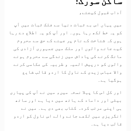
ساکن سورگ!
آداب قبول کیجئے،
میں یہاں اس بے ثبات دنیا سے فلک ثبات میں آپ
کو یہ خط لکھ رہا ہوں۔ اور آپ کو یہ اطلاع دے رہا
ہوں کہ شناخت کے نام پر جینے کے حق سے محروم
کیے جانے والوں اور ملک میں جمہوری آزادی کی
مانگ کرنے کی پاداش میں زندگی سے محروم ہونے
والوں کو درپیش المیہ و طربیہ کی عکاسی کرنے
والا عباس زیدی کے ناول کا اردو قالب شایع
ہوگیا ہے۔
اور کل اس کا پہلا نسخہ میں، میں نے آپ کی پیاری
بیٹی اور داماد کے ہاتھ میں دیا ہے اور ساتھ
ہی اپنی مرتب کردہ کتاب بھی دی ہے۔ میں نے
انگریزی میں لکھے جانے والے اس ناول کو اردو
قالب دیا ہے۔