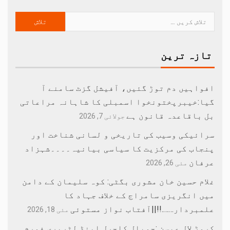
تازہ ترین
افواہیں دم توڑ گئیں، آفیشل گزٹ سامنے آ
گیا:خیبرپختونخوا اسمبلی کا شاہانہ مراعاتی
بل باقاعدہ قانون ہے
جولائی 7, 2026
سرائیکی وسیب کی تاریخی و لسانی شناخت اور
پنجاب کی مرکزیت کا سیاسی بیانیہ۔۔۔۔شہزاد
عرفان
مئی 26, 2026
غلام حسین خان مشوری بگٹی: کوہ سلیمان کے دامن
میں انگریزی سامراج کے خلاف جہاد کا
علمبردار…….!!||آفتاب نواز مستوئی
مئی 18, 2026
کروڑ لال عیسن :چوپال کلچرل اینڈ لٹریری فورم