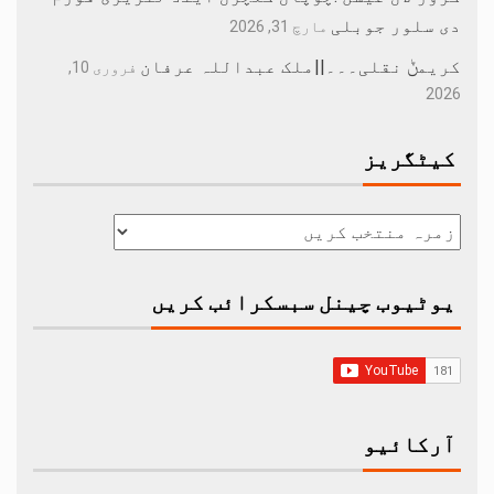
دی سلور جوبلی
مارچ 31, 2026
کریمݨ نقلی۔۔۔||ملک عبداللہ عرفان
فروری 10,
2026
کیٹگریز
یوٹیوب چینل سبسکرائب کریں
آرکائیو