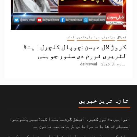
اشولال
سرائیکی
سرائیکی شاعری
کتاب
کروڑ لال عیسن :چوپال کلچرل اینڈ
لٹریری فورم دی سلور جوبلی
مارچ 31, 2026
dailyswail
تازہ ترین خبریں
افواہیں دم توڑ گئیں، آفیشل گزٹ سامنے آ گیا:خیبرپختونخوا
اسمبلی کا شاہانہ مراعاتی بل باقاعدہ قانون ہے
سرائیکی وسیب کی تاریخی و لسانی شناخت اور پنجاب کی مرکزیت