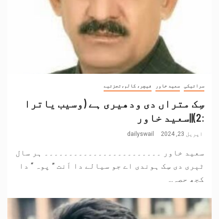
سرائیکی
سعید خاور
فیچر، کالم،تجزئیے
سِک متراں دی ودھیری ہے (وسیب یاترا
:2)||سعید خاور
اپریل 23, 2024
dailyswail
سعید خاور ۔۔۔۔۔۔۔۔۔۔۔۔۔۔۔۔۔۔۔۔۔۔۔۔ ہر سال
ٹٻری دی سِک ہوندی اے جو سیالے دا اَنت ” پوہ “ دا
کجھ حصہ...