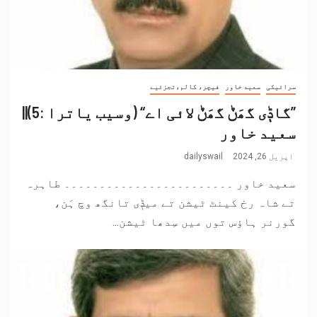
سرائیکی
سعید خاور
فیچر، کالم،تجزئیے
”گاݙی گھَݨ گھَݨ لائی اے“ (وسیب یاترا :5)||
سعید خاور
اپریل 26, 2024
dailyswail
سعید خاور ۔۔۔۔۔۔۔۔۔۔۔۔۔۔۔۔۔۔۔۔۔۔۔۔ طاہرہ
تے شاہ رخ کینٹ ٹیشن تے میݙی تانگھ وچ ہَن،
گورنر ہاؤس توں میں سِدھا ٹیشن...