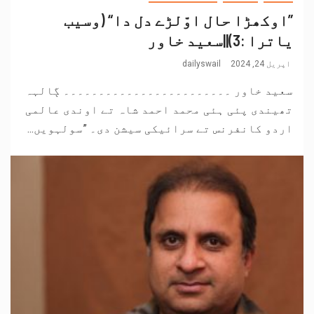
”اوکھڑا حال اوّلڑے دل دا“ (وسیب
یاترا :3)||سعید خاور
اپریل 24, 2024
dailyswail
سعید خاور ۔۔۔۔۔۔۔۔۔۔۔۔۔۔۔۔۔۔۔۔۔۔۔۔ ڳالہہ
تھیندی پئی ہئی محمد احمد شاہ تے اوندی عالمی
اردو کانفرنس تے سرائیکی سیشن دی۔ ”سولہویں...