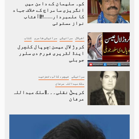
کوہ سلیمان کے دامن میں
انگریزی سامراج کے خلاف جہاد
کا علمبردار…….!!||آفتاب
نواز مستوئی
اشولال
سرائیکی
سرائیکی شاعری
کتاب
کروڑ لال عیسن :چوپال کلچرل
اینڈ لٹریری فورم دی سلور
جوبلی
سرائیکی
فیچر، کالم،تجزئیے
ملک عبداللہ عرفان
کریمݨ نقلی۔۔۔||ملک عبداللہ
عرفان