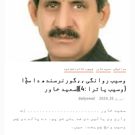
سرائیکی
سعید خاور
فیچر، کالم،تجزئیے
وسیب روانگی ،،گورنرسندھ دا سݙا
(وسیب یاترا :4)||سعید خاور
اپریل 25, 2024
dailyswail
سعید خاور ۔۔۔۔۔۔۔۔۔۔۔۔۔۔۔۔۔۔۔۔۔۔۔۔ اِت
واری وی ٻالیں دی ضد ہئی جو پوہ دے پالے دی چس
وسیب ونڄ چویجے۔ میں...