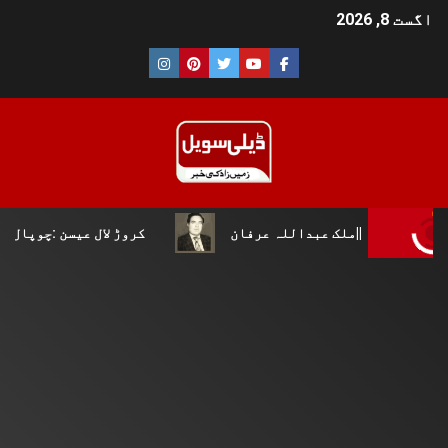
اگست 8, 2026
 عبداللہ عرفان
کروڑ لال عیسن :چوپال کلچرل اینڈ لٹریری