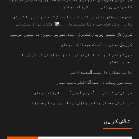
کا سیاسی بیانیہ۔۔۔۔شہزاد عرفان
غلام حسین خان مشوری بگٹی: کوہ سلیمان کے دامن میں انگریزی
سامراج کے خلاف جہاد کا علمبردار…….!!||آفتاب نواز مستوئی
کروڑ لال عیسن :چوپال کلچرل اینڈ لٹریری فورم دی سلور جوبلی
کریمݨ نقلی۔۔۔||ملک عبداللہ عرفان
دیپک راگ، ثریا ملتانیکر اور لوح اعزاز کی کہانی||رانا
محبوب اختر
خالی لفظاں دا میلہ||سعید اختر
قصے توں پہلے دا قصہ||ڈاکٹرنجیب حیدر
سرائیکی کہانی۔۔۔“میڈی لوسی” ۔۔۔۔شہزاد عرفان
سرائیکی صحافی ،شاعر رازش لیاقت پوری دا وچھوڑا
تلاش کریں