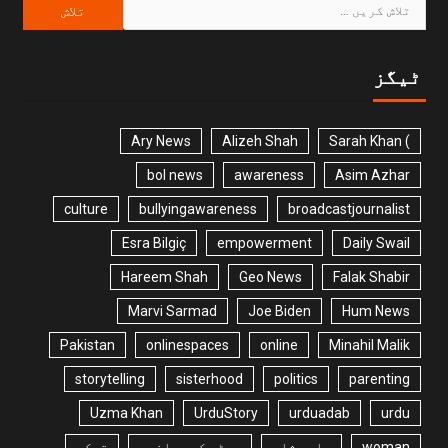
ٹیگز
Ary News
Alizeh Shah
) Sarah Khan
bol news
awareness
Asim Azhar
culture
bullyingawareness
broadcastjournalist
Esra Bilgiç
empowerment
Daily Swail
Hareem Shah
Geo News
Falak Shabir
Marvi Sarmad
Joe Biden
Hum News
Pakistan
onlinespaces
online
Minahil Malik
storytelling
sisterhood
politics
parenting
Uzma Khan
UrduStory
urduadab
urdu
woman
بلھے شاہ
بھٹو کی پھانسی
ترکی