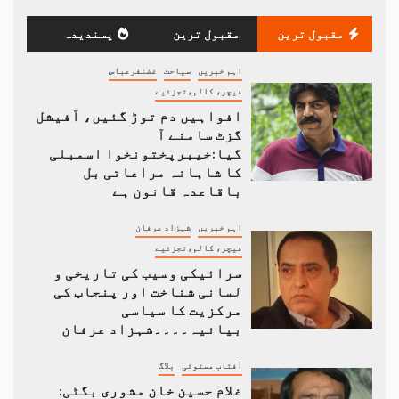
مقبول ترین
مقبول ترین
پسندیدہ
اہم خبریں
سیاحت
غضنفرعباس
فیچر، کالم،تجزئیے
افواہیں دم توڑ گئیں، آفیشل
گزٹ سامنے آ
گیا:خیبرپختونخوا اسمبلی
کا شاہانہ مراعاتی بل
باقاعدہ قانون ہے
اہم خبریں
شہزاد عرفان
فیچر، کالم،تجزئیے
سرائیکی وسیب کی تاریخی و
لسانی شناخت اور پنجاب کی
مرکزیت کا سیاسی
بیانیہ۔۔۔۔شہزاد عرفان
آفتاب مستوئی
بلاگ
غلام حسین خان مشوری بگٹی: