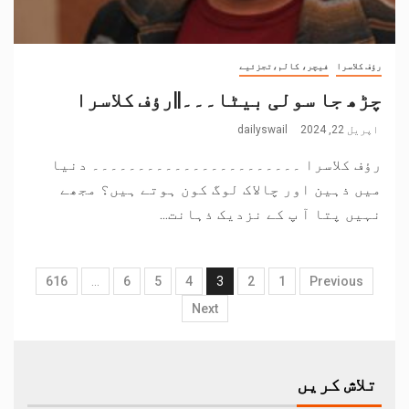
رؤف کلاسرا
فیچر، کالم،تجزئیے
چڑھ جا سولی بیٹا۔۔۔||رؤف کلاسرا
اپریل 22, 2024
dailyswail
رؤف کلاسرا ۔۔۔۔۔۔۔۔۔۔۔۔۔۔۔۔۔۔۔۔۔۔۔ دنیا
میں ذہین اور چالاک لوگ کون ہوتے ہیں؟ مجھے
نہیں پتا آ پ کے نزدیک ذہانت...
616
…
6
5
4
3
2
1
Previous
Next
تلاش کریں