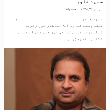
سعید خاور
اپریل 22, 2024
dailyswail
سعید خاور ۔۔۔۔۔۔۔۔۔۔۔۔۔۔۔۔۔۔۔۔۔۔۔۔ اڄ
میݙی وسیب تیاری اے- نماشاں کوں زکریا
ایکسپریس دیاں کراچی توں دیرے نواب دیاں
ٹکٹاں ہتھیکڑیاں...