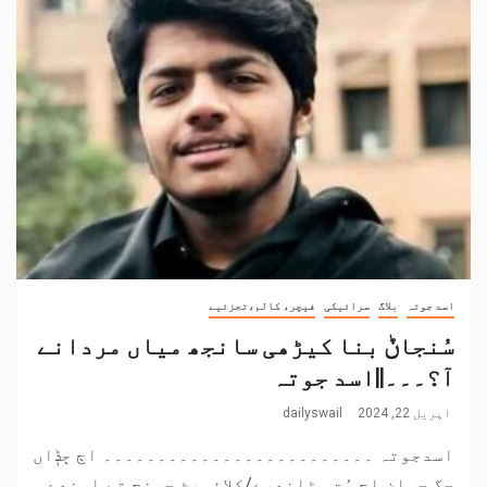
اسد جوتہ
بلاگ
سرائیکی
فیچر، کالم،تجزئیے
سُنجاݨ بنا کیڑھی سانجھ میاں مردانے
آ؟۔۔۔||اسد جوتہ
اپریل 22, 2024
dailyswail
اسدجوتہ ۔۔۔۔۔۔۔۔۔۔۔۔۔۔۔۔۔۔۔۔۔۔۔۔۔ اڄ ڄݙاں
جگ جہان اچ رُت وٹاندرے/کلائمیٹ چینج تے اوندے