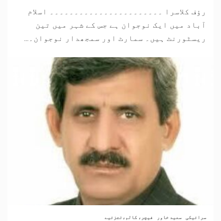
رؤف کلاسرا ۔۔۔۔۔۔۔۔۔۔۔۔۔۔۔۔۔۔۔۔۔۔۔ اسلام
آباد میں ایک نوجوان ہے جس کے شہر میں تین
ریسٹورنٹ ہیں۔ سمارٹ اور سمجھدار نوجوان۔...
سرائیکی
سعید خاور
فیچر، کالم،تجزئیے