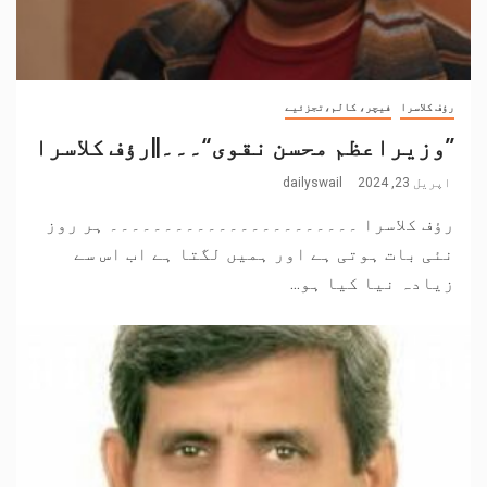
رؤف کلاسرا
فیچر، کالم،تجزئیے
’’وزیراعظم محسن نقوی‘‘۔۔۔||رؤف کلاسرا
اپریل 23, 2024
dailyswail
رؤف کلاسرا ۔۔۔۔۔۔۔۔۔۔۔۔۔۔۔۔۔۔۔۔۔۔۔ ہر روز
نئی بات ہوتی ہے اور ہمیں لگتا ہے اب اس سے
زیادہ نیا کیا ہو...