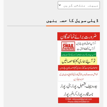
ڈیلی سویل کا حصہ بنیں