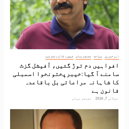
اہم خبریں
سیاحت
غضنفرعباس
فیچر، کالم،تجزئیے
افواہیں دم توڑ گئیں، آفیشل گزٹ
سامنے آ گیا:خیبرپختونخوا اسمبلی
کا شاہانہ مراعاتی بل باقاعدہ
قانون ہے
جولائی 7, 2026
غضنفر عباس