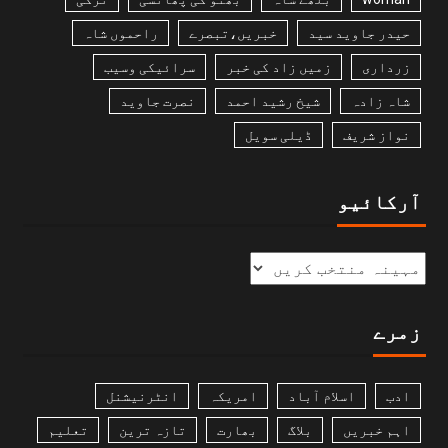
حیدر جاوید سید
خبریں،تبصرے
راحموں شاہ
زرداری
زمیں زاد کی خبر
سرائیکی وسیب
شاہ زادہ
شیخ رشید احمد
نصرت جاوید
نواز شریف
ڈیلی سویل
آرکائیو
زمرے
ادب
اسلام آباد
امریکہ
انٹرنیشنل
اہم خبریں
بلاگ
بھارت
تازہ ترین
تعلیم