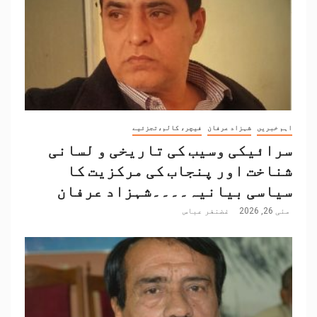
اہم خبریں
شہزاد عرفان
فیچر، کالم،تجزئیے
سرائیکی وسیب کی تاریخی و لسانی
شناخت اور پنجاب کی مرکزیت کا
سیاسی بیانیہ۔۔۔۔شہزاد عرفان
مئی 26, 2026
غضنفر عباس