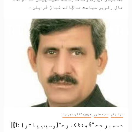
نال رلویں سیاست تے ڳالھ مُہاڑ ٹُر ڄلی...
سرائیکی
سعید خاور
فیچر، کالم،تجزئیے
دسمبر دے ”ڈُھنڈکارے“ (وسیب یاترا :1)||