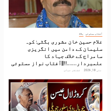
آفتاب مستوئی
بلاگ
غلام حسین خان مشوری بگٹی: کوہ
سلیمان کے دامن میں انگریزی
سامراج کے خلاف جہاد کا
علمبردار…….!!||آفتاب نواز مستوئی
مئی 18, 2026
غضنفر عباس