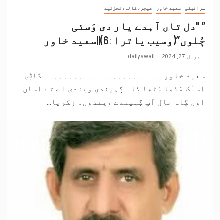
سرائیکی
سعید خاور
فیچر، کالم،تجزئیے
” "دل تاں آہدے یار دی وَستی
ڄُلوں”(وسیب یاترا :6)||سعید خاور
اپریل 27, 2024
dailyswail
سعید خاور ۔۔۔۔۔۔۔۔۔۔۔۔۔۔۔۔۔۔۔۔۔۔۔۔ گاݙی
اسلُک مَٹھا مَٹھا ڳاہ ڳہیندی ویندی اے تے اساں
اوں ڳاہ نال آپ ڳہیندے ویندوں۔ زکریا...