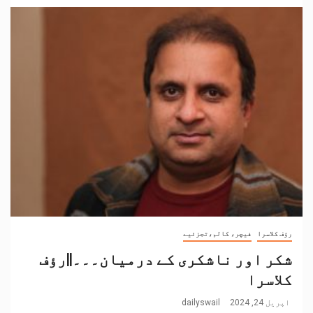
رؤف کلاسرا
فیچر، کالم،تجزئیے
شکر اور ناشکری کے درمیان۔۔۔||رؤف
کلاسرا
اپریل 24, 2024
dailyswail