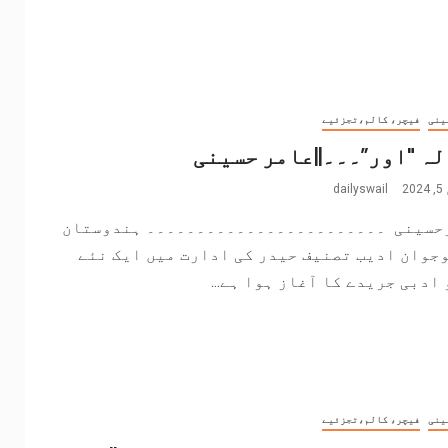
ینی
فیچر، کالم،تجزئیے
ہ "اور”۔۔۔||عامر حسینی
2
dailyswail
حسینی ۔۔۔۔۔۔۔۔۔۔۔۔۔۔۔۔۔۔۔۔۔۔۔۔ ہندوستان
جوان ادیب تصنیف حیدر کی ادارت میں ایک نئے
ادبی جریدے کا آغاز ہوا ہے...
ینی
فیچر، کالم،تجزئیے