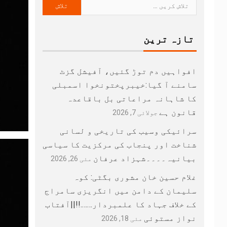
تازہ ترین
افواہیں دم توڑ گئیں، آفیشل گزٹ
سامنے آ گیا:خیبرپختونخوا اسمبلی
کا شاہانہ مراعاتی بل باقاعدہ
قانون ہے
جولائی 7, 2026
سرائیکی وسیب کی تاریخی و لسانی
شناخت اور پنجاب کی مرکزیت کا سیاسی
بیانیہ۔۔۔۔شہزاد عرفان
مئی 26, 2026
غلام حسین خان مشوری بگٹی: کوہ
سلیمان کے دامن میں انگریزی سامراج
کے خلاف جہاد کا علمبردار…….!!||آفتاب
نواز مستوئی
مئی 18, 2026