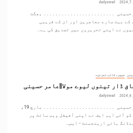
2
dailyswail
حسینی ۔۔۔۔۔۔۔۔۔۔۔۔۔۔۔۔۔۔۔۔۔۔۔۔ بھگت
کے بہت سارے معاصرین اور ان کے قریبی
وں نے اپنی تحریروں میں تصدیق کی ہے...
ینی
فیچر، کالم،تجزئیے
ق ڈار تینوں لیوے مولا||عامر حسینی
2
dailyswail
عامرحسینی ۔۔۔۔۔۔۔۔۔۔۔۔۔۔۔۔۔۔۔۔۔۔۔۔ مارچ 19،
2024 کو آئی ایم ایف نے اپنی آفیشل ویب سائٹ پر
ڈنگ بائی ارینجمنٹ - ایس...