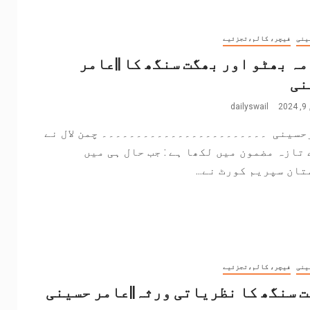
ینی
فیچر، کالم،تجزئیے
ہ بھٹو اور بھگت سنگھ کا ||عامر
نی
2
dailyswail
حسینی ۔۔۔۔۔۔۔۔۔۔۔۔۔۔۔۔۔۔۔۔۔۔۔۔ چمن لال نے
تازہ مضمون میں لکھا ہے : جب حال ہی میں
ان سپریم کورٹ نے...
ینی
فیچر، کالم،تجزئیے
 سنگھ کا نظریاتی ورثہ||عامر حسینی