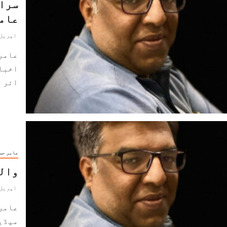
سرائ
عام
اپریل 4, 024
عامر
اخبار
ائر رپورٹ 23
عامر حس
والٹ
اپریل 2, 024
عامر
میڈیا