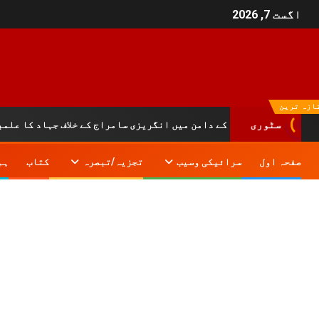
اگست 7, 2026
ازہ ترین
سٹوری
: کوہ سلیمان کے دامن میں انگریزی سامراج کے خلاف جہاد کا علمبردار…
صفحہ اول
سرائیکی وسیب
تجزیہ/تبصرہ
کتاب
ہم