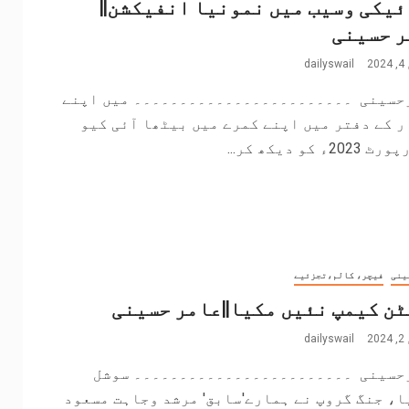
یکی وسیب میں نمونیا انفیکشن||
ر حسینی
2
dailyswail
حسینی ۔۔۔۔۔۔۔۔۔۔۔۔۔۔۔۔۔۔۔۔۔۔۔۔ میں اپنے
 کے دفتر میں اپنے کمرے میں بیٹھا آئی کیو
20ء کو دیکھ کر...
ینی
فیچر، کالم،تجزئیے
ن کیمپ نئیں مکیا||عامر حسینی
2
dailyswail
حسینی ۔۔۔۔۔۔۔۔۔۔۔۔۔۔۔۔۔۔۔۔۔۔۔۔ سوشل
، جنگ گروپ نے ہمارے'سابق' مرشد وجاہت مسعود