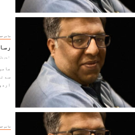
عامر حس
رسال
اپریل 5, 024
عامر
سے نو
اردو 
عامر حس