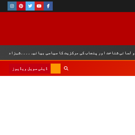
نی شناخت اور پنجاب کی مرکزیت کا سیاسی بیانیہ۔۔۔۔شہزاد عرفان
ڈیلی سویل ویڈیوز