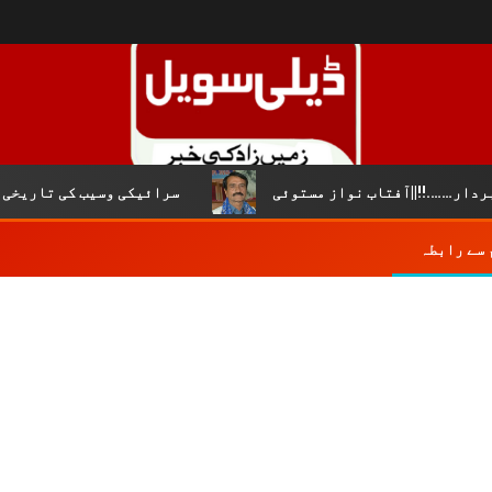
….!!||آفتاب نواز مستوئی
سرائیکی وسیب کی تاریخی و لسا
 سے رابطہ