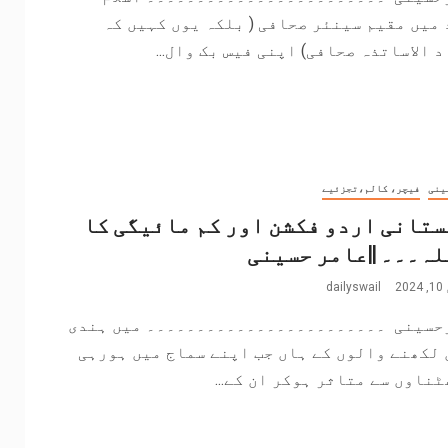
میں مقیم سینئر صحافی ( بلکہ یوں کہیں کہ
 الاساتذہ صحافی) اپنی فیس بک وال...
ینی
فیچر، کالم،تجزئیے
تانی اردو فکشن اور کم مائیگی کا
ہ۔۔۔ ||عامر حسینی
2
dailyswail
حسینی ۔۔۔۔۔۔۔۔۔۔۔۔۔۔۔۔۔۔۔۔۔۔۔۔ میں ہندی
لکھنے والوں کے ہاں جب اپنے سماج میں ہورہی
ناوں سے متاثر ہوکر ان کے...