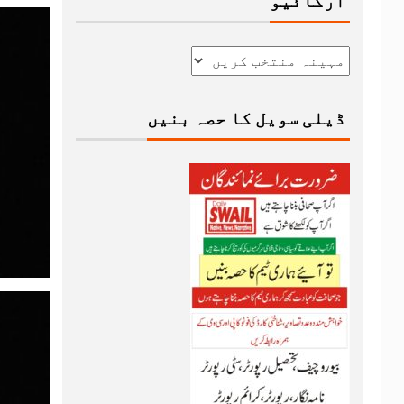
آرکائیو
ڈیلی سویل کا حصہ بنیں