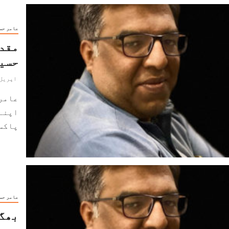
عامر حس
مقدم
حسی
اپریل 9, 024
عامر
اپنے 
پاکست
عامر حس
بھگت