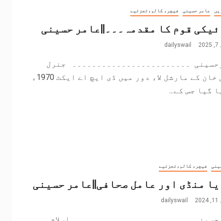
یں
عامر حسینی
فیچر، کالم،تجزئیے
یکی قوم کا مقدمہ۔۔۔||عامر حسینی
2
dailyswail
حسینی ۔۔۔۔۔۔۔۔۔۔۔۔۔۔۔۔۔۔۔۔۔۔۔۔ جنرل
یحییٰ خان کے مارشل لاء دور میں ڈی ایچ اے ایکٹ 1970ء
 گیا جس کے...
ینی
فیچر، کالم،تجزئیے
ا منڈی اور عامل صحافی||عامر حسینی
2
dailyswail
حسینی ۔۔۔۔۔۔۔۔۔۔۔۔۔۔۔۔۔۔۔۔۔۔۔۔ اسلام