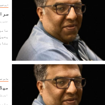
اہم خبر
سرائ
جنوری 7, 025
عامر
بنایا
عامر حس
میڈی
اپریل 11, 024
عامر