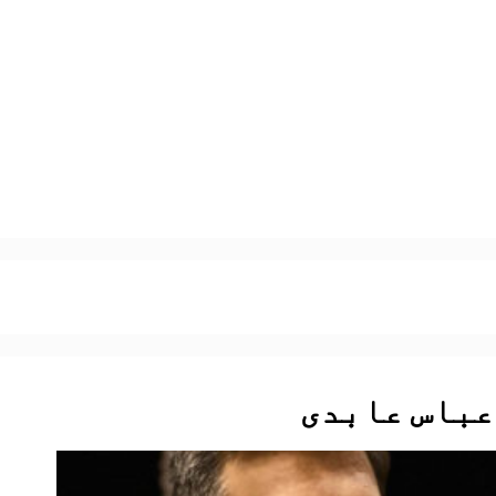
باس عابدی