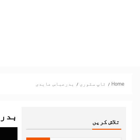
Home
ٹاپ سٹوری
بدرعباس عابدی
بدرع
تلاش کریں