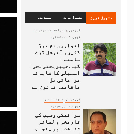
مقبول ترین
مقبول ترین
پسندیدہ
اہم خبریں
سیاحت
غضنفرعباس
فیچر، کالم،تجزئیے
افواہیں دم توڑ
گئیں، آفیشل گزٹ
سامنے آ
گیا:خیبرپختونخوا
اسمبلی کا شاہانہ
مراعاتی بل
باقاعدہ قانون ہے
اہم خبریں
شہزاد عرفان
فیچر، کالم،تجزئیے
سرائیکی وسیب کی
تاریخی و لسانی
شناخت اور پنجاب