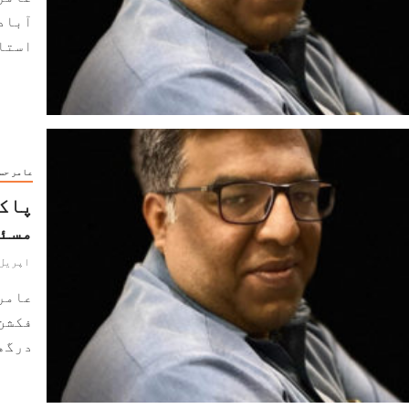
آباد 
استاد
عامر حس
پاکس
مسئل
اپریل 10, 024
عامر
فکشن 
درگھٹ