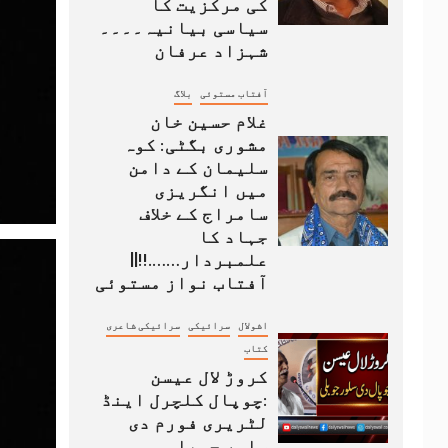
کی مرکزیت کا
سیاسی بیانیہ۔۔۔۔
شہزاد عرفان
آفتاب مستوئی
بلاگ
غلام حسین خان
مشوری بگٹی: کوہ
سلیمان کے دامن
میں انگریزی
سامراج کے خلاف
جہاد کا
علمبردار…….!!||
آفتاب نواز مستوئی
اشولال
سرائیکی
سرائیکی شاعری
کتاب
کروڑ لال عیسن
:چوپال کلچرل اینڈ
لٹریری فورم دی
سلور جوبلی