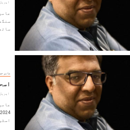
اپریل 7, 024
عامر
سنگھ 
ساتھی
عامر حس
اسحا
اپریل 6, 024
اسٹین