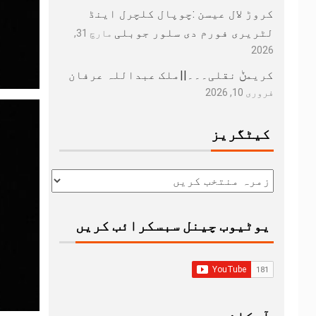
کروڑ لال عیسن :چوپال کلچرل اینڈ
لٹریری فورم دی سلور جوبلی
مارچ 31,
2026
کریمݨ نقلی۔۔۔||ملک عبداللہ عرفان
فروری 10, 2026
کیٹگریز
یوٹیوب چینل سبسکرائب کریں