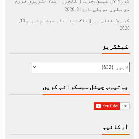
کروڑ لال عیسن :چوپال کلچرل اینڈ لٹریری فورم
دی سلور جوبلی
مارچ 31, 2026
کریمݨ نقلی۔۔۔||ملک عبداللہ عرفان
فروری 10,
2026
کیٹگریز
یوٹیوب چینل سبسکرائب کریں
آرکائیو