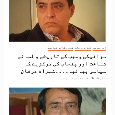
اہم خبریں
شہزاد عرفان
فیچر، کالم،تجزئیے
سرائیکی وسیب کی تاریخی و لسانی
شناخت اور پنجاب کی مرکزیت کا
سیاسی بیانیہ۔۔۔۔شہزاد عرفان
مئی 26, 2026
غضنفر عباس