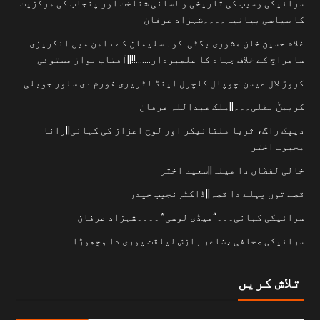
سرائیکی وسیب کی تاریخی و لسانی شناخت اور پنجاب کی مرکزیت
کا سیاسی بیانیہ۔۔۔۔شہزاد عرفان
غلام حسین خان مشوری بگٹی: کوہ سلیمان کے دامن میں انگریزی
سامراج کے خلاف جہاد کا علمبردار…….!!||آفتاب نواز مستوئی
کروڑ لال عیسن :چوپال کلچرل اینڈ لٹریری فورم دی سلور جوبلی
کریمݨ نقلی۔۔۔||ملک عبداللہ عرفان
دیپک راگ، ثریا ملتانیکر اور لوح اعزاز کی کہانی||رانا
محبوب اختر
خالی لفظاں دا میلہ||سعید اختر
قصے توں پہلے دا قصہ||ڈاکٹرنجیب حیدر
سرائیکی کہانی۔۔۔“میڈی لوسی” ۔۔۔۔شہزاد عرفان
سرائیکی صحافی ،شاعر رازش لیاقت پوری دا وچھوڑا
تلاش کریں