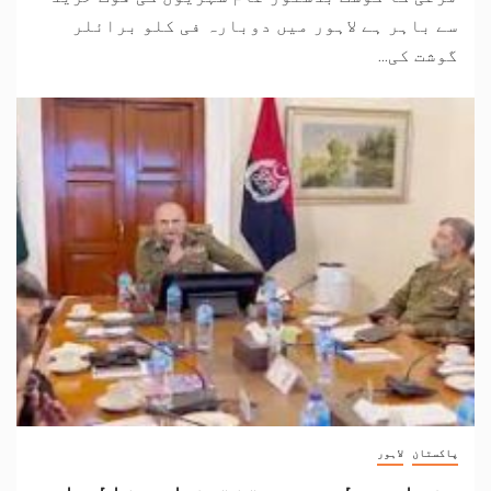
سے باہر ہے لاہور میں دوبارہ فی کلو برائلر
گوشت کی...
پاکستان
لاہور