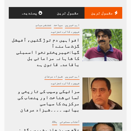
مقبول ترین
مقبول ترین
پسندیدہ
اہم خبریں
سیاحت
غضنفرعباس
فیچر، کالم،تجزئیے
افواہیں دم توڑ گئیں، آفیشل
گزٹ سامنے آ
گیا:خیبرپختونخوا اسمبلی
کا شاہانہ مراعاتی بل
باقاعدہ قانون ہے
اہم خبریں
شہزاد عرفان
فیچر، کالم،تجزئیے
سرائیکی وسیب کی تاریخی و
لسانی شناخت اور پنجاب کی
مرکزیت کا سیاسی
بیانیہ۔۔۔۔شہزاد عرفان
آفتاب مستوئی
بلاگ
غلام حسین خان مشوری بگٹی: