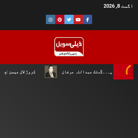
اگست 8, 2026
لک عبداللہ عرفان
کروڑ لال عیسن :چوپال کلچرل اینڈ لٹری