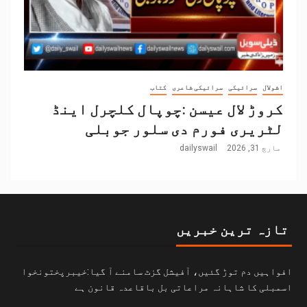
اشولال
سرائیکی
سرائیکی شاعری
کتاب
کروڑ لال عیسن :چوپال کلچرل اینڈ
لٹریری فورم دی سلور جوبلی
مارچ 31, 2026
dailyswail
تازہ ترین خبریں
افواہیں دم توڑ گئیں، آفیشل گزٹ سامنے آ گیا:خیبرپختونخوا
اسمبلی کا شاہانہ مراعاتی بل باقاعدہ قانون ہے