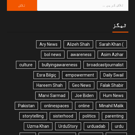
ٹیگز
Ary News
Alizeh Shah
) Sarah Khan
bol news
awareness
Asim Azhar
culture
bullyingawareness
broadcastjournalist
Esra Bilgiç
empowerment
Daily Swail
Hareem Shah
Geo News
Falak Shabir
Marvi Sarmad
Joe Biden
Hum News
Pakistan
onlinespaces
online
Minahil Malik
storytelling
sisterhood
politics
parenting
Uzma Khan
UrduStory
urduadab
urdu