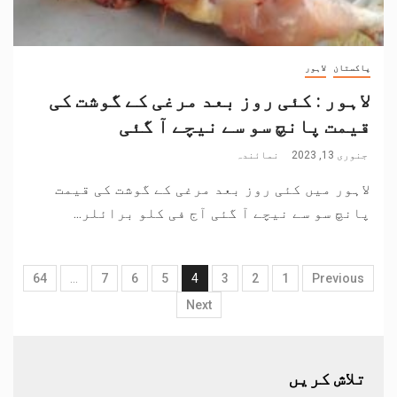
پاکستان
لاہور
لاہور : کئی روز بعد مرغی کے گوشت کی
قیمت پانچ سو سے نیچے آ گئی
جنوری 13, 2023
نمائندہ
لاہور میں کئی روز بعد مرغی کے گوشت کی قیمت
پانچ سو سے نیچے آ گئی آج فی کلو برائلر...
64
…
7
6
5
4
3
2
1
Previous
Next
تلاش کریں