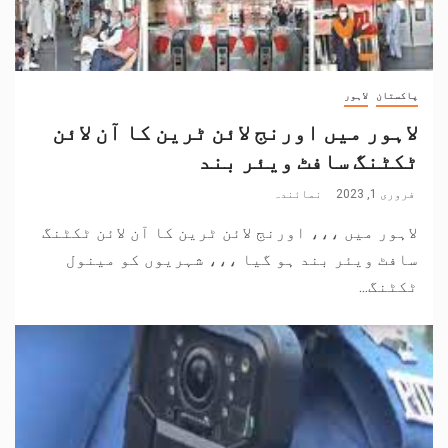
پاکستان
لاہور
لاہور میں اورنج لائن ٹرین کا آن لائن
ٹکٹنگ سافٹ ویئر بند
فروری 1, 2023
نمائندہ
لاہور میں ،،، اورنج لائن ٹرین کا آن لائن ٹکٹنگ
سافٹ ویئر بند ہو گیا ،،، شہریوں کو مینول
ٹکٹنگ...