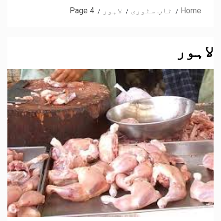
Home
ٹاپ سٹوری
لاہور
Page 4
لاہور