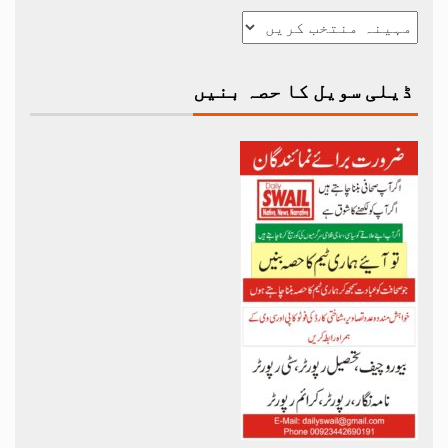
ڈیلی سویل کا حصہ بنیں