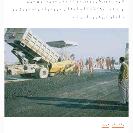
لاہور میں شہریوں کو آٹے کی خریداری میں
بدستور مشکلات کا سامنا ہے یوٹیلٹی اسٹورز پر
سامان کی خریداری کے...
پاکستان
لاہور