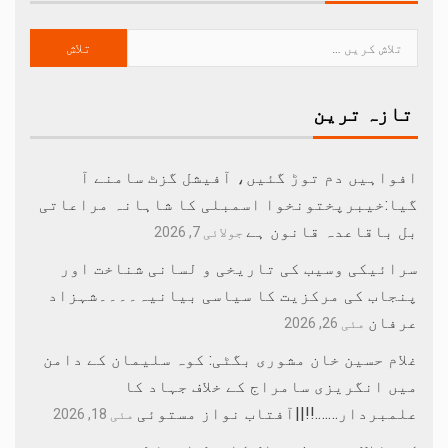
تازہ ترین
افواہیں دم توڑ گئیں، آفیشل گزٹ سامنے آ
گیا:خیبرپختونخوا اسمبلی کا شاہانہ مراعاتی
بل باقاعدہ قانون ہے
جولائی 7, 2026
سرائیکی وسیب کی تاریخی و لسانی شناخت اور
پنجاب کی مرکزیت کا سیاسی بیانیہ۔۔۔۔شہزاد
عرفان
مئی 26, 2026
غلام حسین خان مشوری بگٹی: کوہ سلیمان کے دامن
میں انگریزی سامراج کے خلاف جہاد کا
علمبردار…….!!||آفتاب نواز مستوئی
مئی 18, 2026