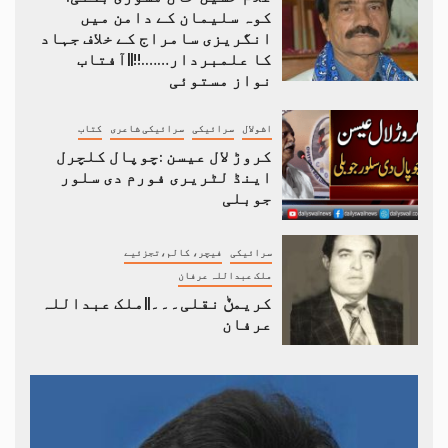
کوہ سلیمان کے دامن میں
انگریزی سامراج کے خلاف جہاد
کا علمبردار…….!!||آفتاب
نواز مستوئی
اشولال
سرائیکی
سرائیکی شاعری
کتاب
کروڑ لال عیسن :چوپال کلچرل
اینڈ لٹریری فورم دی سلور
جوبلی
سرائیکی
فیچر، کالم،تجزئیے
ملک عبداللہ عرفان
کریمݨ نقلی۔۔۔||ملک عبداللہ
عرفان