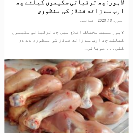
لاہور: چھ ترقیاتی سکیموں کیلئے چھ
ارب سے زائد فنڈز کی منظوری
جنوری 13, 2023
نمائندہ
لاہور سمیت مختلف اضلاع میں چھ ترقیاتی سکیموں
کیلئے چھ ارب سے زائد فنڈز کی منظوری دے دی
گئی۔۔۔ صوبائی...