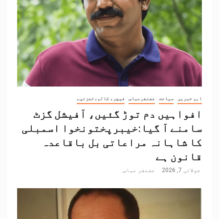
اہم خبریں
سیاحت
غضنفرعباس
فیچر، کالم،تجزئیے
افواہیں دم توڑ گئیں، آفیشل گزٹ
سامنے آ گیا:خیبرپختونخوا اسمبلی
کا شاہانہ مراعاتی بل باقاعدہ
قانون ہے
جولائی 7, 2026
غضنفر عباس