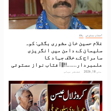
آفتاب مستوئی
بلاگ
غلام حسین خان مشوری بگٹی: کوہ
سلیمان کے دامن میں انگریزی
سامراج کے خلاف جہاد کا
علمبردار…….!!||آفتاب نواز مستوئی
مئی 18, 2026
غضنفر عباس