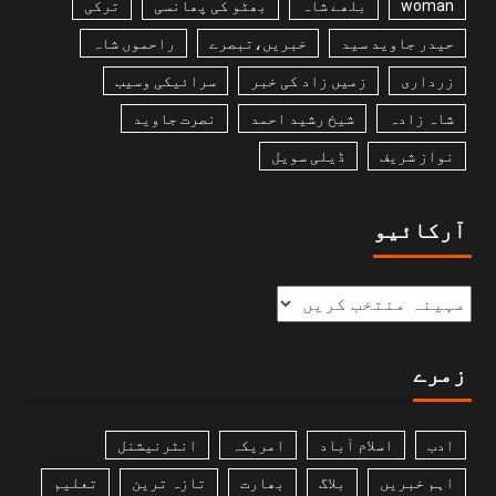
woman
بلھے شاہ
بھٹو کی پھانسی
ترکی
حیدر جاوید سید
خبریں،تبصرے
راحموں شاہ
زرداری
زمیں زاد کی خبر
سرائیکی وسیب
شاہ زادہ
شیخ رشید احمد
نصرت جاوید
نواز شریف
ڈیلی سویل
آرکائیو
زمرے
ادب
اسلام آباد
امریکہ
انٹرنیشنل
اہم خبریں
بلاگ
بھارت
تازہ ترین
تعلیم