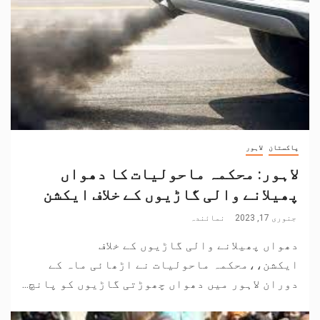
پاکستان
لاہور
لاہور: محکمہ ماحولیات کا دھواں
پھیلانے والی گاڑیوں کے خلاف ایکشن
جنوری 17, 2023
نمائندہ
دھواں پھیلانے والی گاڑیوں کے خلاف
ایکشن،،محکمہ ماحولیات نے اڑھائی ماہ کے
دوران لاہور میں دھواں چھوڑتی گاڑیوں کو پانچ...