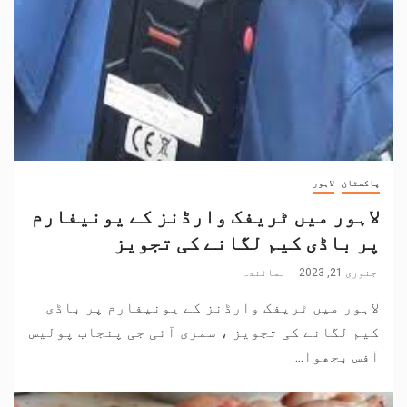
پاکستان
لاہور
لاہور میں ٹریفک وارڈنز کے یونیفارم
پر باڈی کیم لگانے کی تجویز
جنوری 21, 2023
نمائندہ
لاہور میں ٹریفک وارڈنز کے یونیفارم پر باڈی
کیم لگانے کی تجویز ، سمری آئی جی پنجاب پولیس
آفس بجھوا...