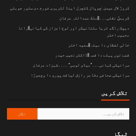
کروڑ لال عیسن :چوپال کلچرل اینڈ لٹریری فورم دی سلور جوبلی
کریمݨ نقلی۔۔۔||ملک عبداللہ عرفان
دیپک راگ، ثریا ملتانیکر اور لوح اعزاز کی کہانی||رانا
محبوب اختر
خالی لفظاں دا میلہ||سعید اختر
قصے توں پہلے دا قصہ||ڈاکٹرنجیب حیدر
سرائیکی کہانی۔۔۔“میڈی لوسی” ۔۔۔۔شہزاد عرفان
سرائیکی صحافی ،شاعر رازش لیاقت پوری دا وچھوڑا
تلاش کریں
ٹیگز