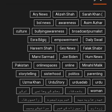
Ary News
Alizeh Shah
) Sarah Khan
bol news
awareness
Asim Azhar
culture
bullyingawareness
broadcastjournalist
Esra Bilgiç
empowerment
Daily Swail
Hareem Shah
Geo News
Falak Shabir
Marvi Sarmad
Joe Biden
Hum News
Pakistan
onlinespaces
online
Minahil Malik
storytelling
sisterhood
politics
parenting
Uzma Khan
UrduStory
urduadab
urdu
woman
بلھے شاہ
بھٹو کی پھانسی
ترکی
حیدر جاوید سید
خبریں،تبصرے
راحموں شاہ
زرداری
زمیں زاد کی خبر
سرائیکی وسیب