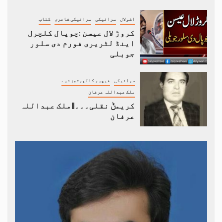
اشولال
سرائیکی
سرائیکی شاعری
کتاب
کروڑ لال عیسن :چوپال کلچرل
اینڈ لٹریری فورم دی سلور
جوبلی
سرائیکی
فیچر، کالم،تجزئیے
ملک عبداللہ عرفان
کریمݨ نقلی۔۔۔||ملک عبداللہ
عرفان