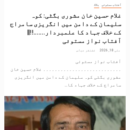
آفتاب مستوئی
بلاگ
غلام حسین خان مشوری بگٹی: کوہ
سلیمان کے دامن میں انگریزی سامراج
کے خلاف جہاد کا علمبردار…….!!||
آفتاب نواز مستوئی
مئی 18, 2026
غضنفر عباس
آفتاب نواز مستوئی
۔۔۔۔۔۔۔۔۔۔۔۔۔۔۔۔۔۔۔۔۔۔۔۔۔۔۔ غلام حسین خان
مشوری بگٹی کوہ سلیمان کے دامن میں انگریزی
سامراج کے خلاف جہاد کا...