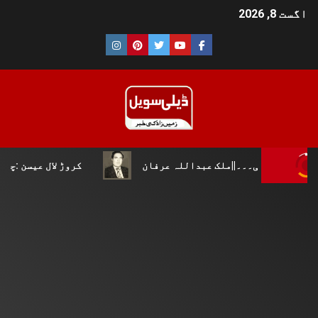
اگست 8, 2026
ملک عبداللہ عرفان
کروڑ لال عیسن :چوپال کلچرل اینڈ لٹر