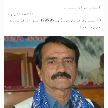
آفتاب نواز مستوئی
۔۔۔۔۔۔۔۔۔۔۔۔۔۔۔۔۔۔۔۔۔۔۔۔۔۔۔ .انڈس ھائی وے
( المعروف قاتل روڈ ) جب 1995.96..میں اس کا سروے
ھو رھا تھا...