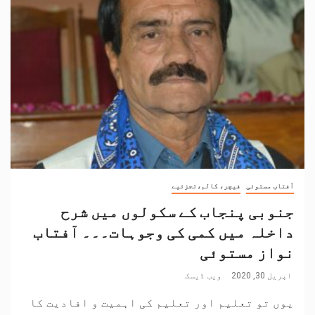
آفتاب مستوئی
فیچر، کالم،تجزئیے
جنوبی پنجاب کے سکولوں میں شرح
داخلہ میں کمی کی وجوہات۔۔۔ آفتاب
نواز مستوئی
اپریل 30, 2020
ویب ڈیسک
یوں تو تعلیم اور تعلیم کی اہمیت و افادیت کا