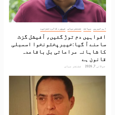
اہم خبریں
سیاحت
غضنفرعباس
فیچر، کالم،تجزئیے
افواہیں دم توڑ گئیں، آفیشل گزٹ
سامنے آ گیا:خیبرپختونخوا اسمبلی
کا شاہانہ مراعاتی بل باقاعدہ
قانون ہے
جولائی 7, 2026
غضنفر عباس