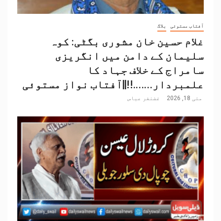
آفتاب مستوئی
بلاگ
غلام حسین خان مشوری بگٹی: کوہ
سلیمان کے دامن میں انگریزی
سامراج کے خلاف جہاد کا
علمبردار…….!!||آفتاب نواز مستوئی
مئی 18, 2026
غضنفر عباس