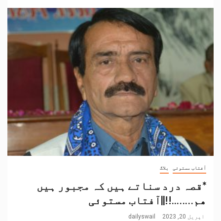
آفتاب مستوئی
بلاگ
*قصہ درد سناتے ہیں کہ مجبور ہیں
ھم……..!!||آفتاب مستوئی
اپریل 20, 2023
dailyswail