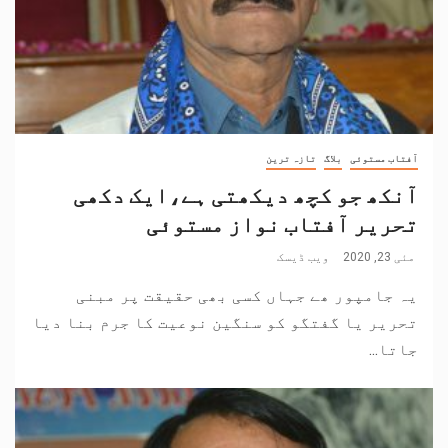
آفتاب مستوئی
بلاگ
تازہ ترین
آنکھ جو کچھ دیکھتی ہے،ایک دکھی
تحریر آفتاب نواز مستوئی
مئی 23, 2020
ویب ڈیسک
یہ جامپور ھے جہاں کسی بھی حقیقت پر مبنی
تحریر یا گفتگو کو سنگین نوعیت کا جرم بنا دیا
جاتا...