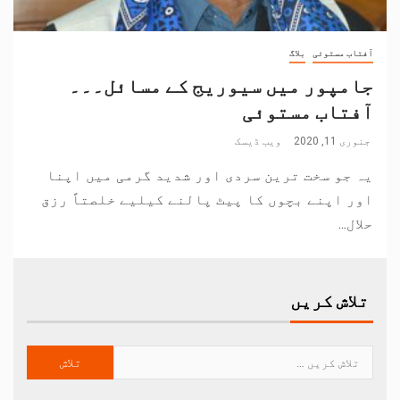
آفتاب مستوئی
بلاگ
جامپور میں سیوریج کے مسائل۔۔۔
آفتاب مستوئی
جنوری 11, 2020
ویب ڈیسک
یہ جو سخت ترین سردی اور شدید گرمی میں اپنا
اور اپنے بچوں کا پیٹ پالنے کیلیے خلصتاً رزق
حلال...
تلاش کریں