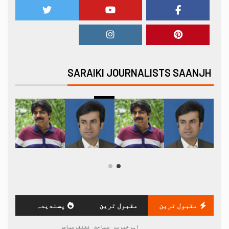
SARAIKI JOURNALISTS SAANJH
مقبول ترین
مقبول ترین
پسندیدہ
اہم خبریں
سیاحت
غضنفرعباس