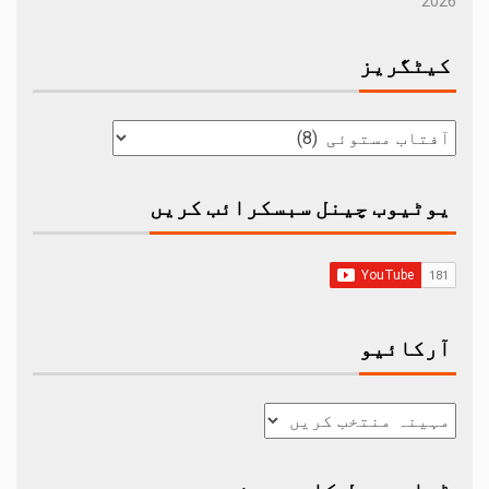
2026
کیٹگریز
یوٹیوب چینل سبسکرائب کریں
آرکائیو