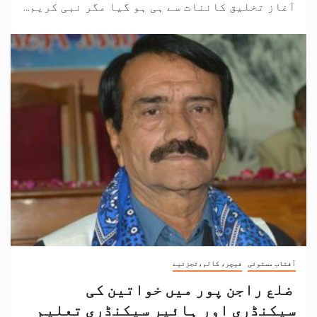
آغاز تخلیق کائنات سے ہی ہو گیا مگر نبی کریم...
آفتاب مستوئی
فیچر، کالم،تجزئیے
ضلع راجن پور میں خواتین کی
سیکنڈری اور ہائیر سیکنڈری تعلیم