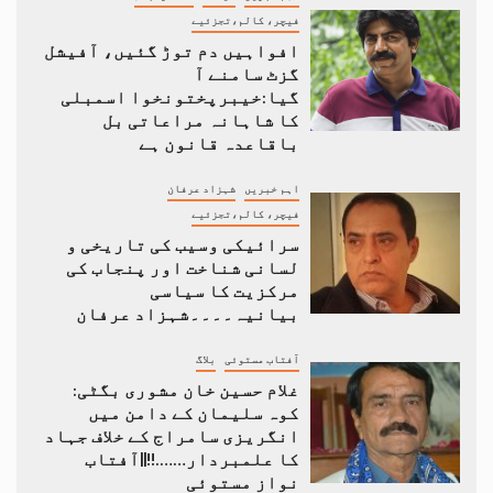
فیچر، کالم،تجزئیے
افواہیں دم توڑ گئیں، آفیشل
گزٹ سامنے آ
گیا:خیبرپختونخوا اسمبلی
کا شاہانہ مراعاتی بل
باقاعدہ قانون ہے
اہم خبریں
شہزاد عرفان
فیچر، کالم،تجزئیے
سرائیکی وسیب کی تاریخی و
لسانی شناخت اور پنجاب کی
مرکزیت کا سیاسی
بیانیہ۔۔۔۔شہزاد عرفان
آفتاب مستوئی
بلاگ
غلام حسین خان مشوری بگٹی:
کوہ سلیمان کے دامن میں
انگریزی سامراج کے خلاف جہاد
کا علمبردار…….!!||آفتاب
نواز مستوئی