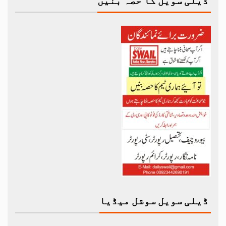
ڈیلی سویل کا حصہ بنیں
ڈیلی سویل سوشل میڈیا