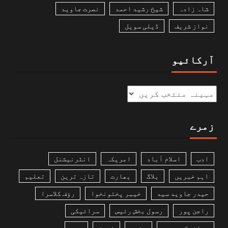
شاہ زادہ
شیخ رشید احمد
نصرت جاوید
نواز شریف
ڈیلی سویل
آرکائیو
زمرے
ادب
اسلام آباد
امریکہ
انٹرنیشنل
اہم خبریں
بلاگ
بھارت
تازہ ترین
تعلیم
حیدر جاوید سید
خیبر پختونخوا
رؤف کلاسرا
راجن پور
رسول بخش رئیس
سرائیکی
سرائیکی وسیب
سندھ
شوبز
صحت