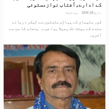
کے ادارے،آفتاب نوازمستوئی
مارچ 20, 2020
ویب ڈیسک
کوہِ سلیمان کے پہاڑی سلسلوں سے لیکر دریائے
سندھ کے بیلٹ تک پھیلا ہوا صوبہ پنجاب کا سب سے
آخری...