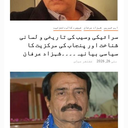
اہم خبریں
شہزاد عرفان
فیچر، کالم،تجزئیے
سرائیکی وسیب کی تاریخی و لسانی
شناخت اور پنجاب کی مرکزیت کا
سیاسی بیانیہ۔۔۔۔شہزاد عرفان
مئی 26, 2026
غضنفر عباس