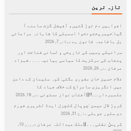
تازہ ترین
افواہیں دم توڑ گئیں، آفیشل گزٹ سامنے آ
گیا:خیبرپختونخوا اسمبلی کا شاہانہ مراعاتی
بل باقاعدہ قانون ہے
جولائی 7, 2026
سرائیکی وسیب کی تاریخی و لسانی شناخت اور
پنجاب کی مرکزیت کا سیاسی بیانیہ۔۔۔۔شہزاد
عرفان
مئی 26, 2026
غلام حسین خان مشوری بگٹی: کوہ سلیمان کے دامن
میں انگریزی سامراج کے خلاف جہاد کا
علمبردار…….!!||آفتاب نواز مستوئی
مئی 18, 2026
کروڑ لال عیسن :چوپال کلچرل اینڈ لٹریری فورم
دی سلور جوبلی
مارچ 31, 2026
کریمݨ نقلی۔۔۔||ملک عبداللہ عرفان
فروری 10,