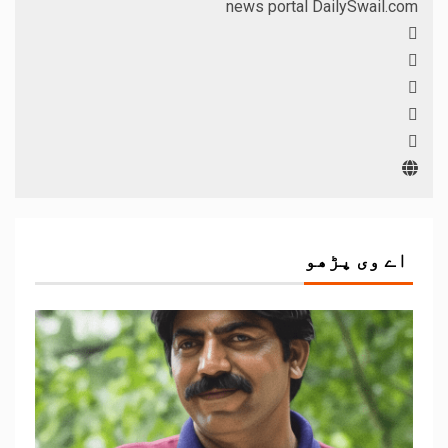
news portal DailySwail.com
اے وی پڑھو