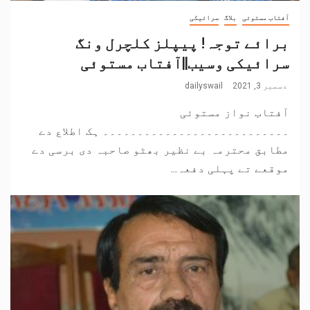
آفتاب مستوئی
بلاگ
سرائیکی
برائے توجہ! پیپلز کلچرل ونگ
سرائیکی وسیب||آفتاب مستوئی
دسمبر 3, 2021
dailyswail
آفتاب نواز مستوئی
۔۔۔۔۔۔۔۔۔۔۔۔۔۔۔۔۔۔۔۔۔۔۔۔۔۔۔ ہک اطلاع دے
مطابق محترمہ بے نظیر بھٹو صاحبہ دی برسی دے
موقعے تے پہلی دفعہ...