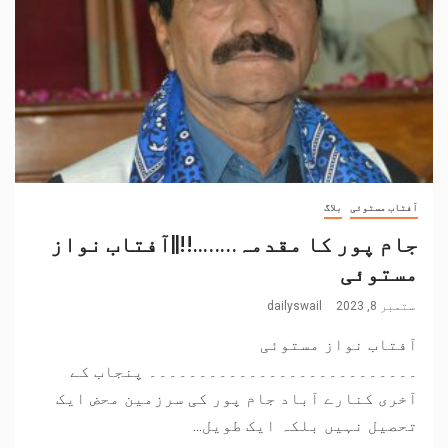
آفتاب مستوئی
بلاگ
جام پور کا مقدمہ……..!!||آفتاب نواز
مستوئی
ستمبر 8, 2023
dailyswail
آفتاب نواز مستوئی
۔۔۔۔۔۔۔۔۔۔۔۔۔۔۔۔۔۔۔۔۔۔۔۔۔۔۔ پنجاب کے
آخری کنارے آباد جام پور کی سرزمین محض ایک
تحصیل نہیں بلکہ ایک طویل...