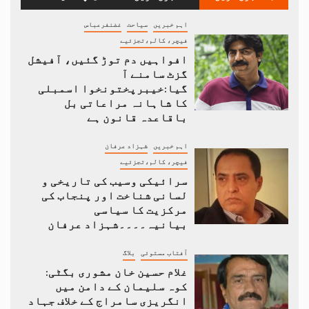
اہم خبریں
سیاحت
غضنفرعباس
فیچر، کالم،تجزئیے
افواہیں دم توڑ گئیں، آفیشل
گزٹ سامنے آ
گیا:خیبرپختونخوا اسمبلی
کا شاہانہ مراعاتی بل
باقاعدہ قانون ہے
اہم خبریں
شہزاد عرفان
فیچر، کالم،تجزئیے
سرائیکی وسیب کی تاریخی و
لسانی شناخت اور پنجاب کی
مرکزیت کا سیاسی
بیانیہ۔۔۔۔شہزاد عرفان
آفتاب مستوئی
بلاگ
غلام حسین خان مشوری بگٹی:
کوہ سلیمان کے دامن میں
انگریزی سامراج کے خلاف جہاد