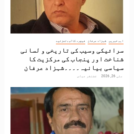
اہم خبریں
شہزاد عرفان
فیچر، کالم،تجزئیے
سرائیکی وسیب کی تاریخی و لسانی
شناخت اور پنجاب کی مرکزیت کا
سیاسی بیانیہ۔۔۔۔شہزاد عرفان
مئی 26, 2026
غضنفر عباس