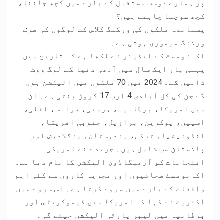
پر ہمارے دوست مستقبل کے بارے میں کچھ جاننا،
کچھ سوچنا چاہتے ہیں؟
پسماندہ ملکوں کی ورکنگ کلاس کے لوگوں کی صرف
ورکنگ میموری ہوتی ہے۔
اکانومسٹ کے ایڈیٹر نے لکھا ہے کہ تاریخ میں
پہلی بار ایک سال میں آدھی دنیا کے لوگ ووٹ
ڈالیں گے۔ 2024 میں 70 ملکوں میں الیکشن ہوں
گے جن کی کل آبادی 4 ارب 17 کروڑ بنتی ہے۔ ان
میں امریکا، برطانیہ، جرمنی، فرانس، اٹلی،
اسپین، یوکرین، برازیل، جنوبی افریقا،
انڈونیشیا، ترکی، ہندوستان، بنگلادیش اور
پاکستان سب شامل ہیں۔ جریدے نے امریکی
انتخابات کو آرمیگاڈون الیکشن کا نام دیا ہے۔
اکانومسٹ صحافیوں اور تجزیہ کاروں سے کئی اہم
واقعات کے بارے میں سروے کرتا ہے۔ اس سروے میں
اکثریت نے کہا کہ امریکا میں ڈیموکریٹس اور
برطانیہ میں لیبر پارٹی الیکشن جیتے گی۔