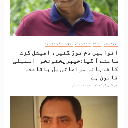
اہم خبریں
سیاحت
غضنفرعباس
فیچر، کالم،تجزئیے
افواہیں دم توڑ گئیں، آفیشل گزٹ
سامنے آ گیا:خیبرپختونخوا اسمبلی
کا شاہانہ مراعاتی بل باقاعدہ
قانون ہے
جولائی 7, 2026
غضنفر عباس