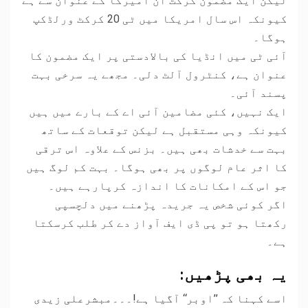
لیکن ایک مضمون کرکٹ ان امیرکا کے عنوان سے ہے
کیونکہ اس سال امریکا میں ٹی 20 کرکٹ ورلڈکپ
ہوگا۔
آئی ٹی میں انڈیا کی بالادستی پر ایک مضمون کا
عنوان ہے، کنٹرول آلٹ دلی۔ مجھے یہ سرخی بہت
پسند آئی۔
ایک نہیں، کئی مضامین آئی اے کے بارے میں ہیں
کیونکہ وہی مستقبل ہے لیکن توقعات کے ساتھ
بہت سے خدشات بھی ہیں۔ بزنس کے علاوہ اس ترقی
کا اثر عام لوگوں پر بھی ہوگا۔ بہت کم لوگ ہیں
جو اس کے امکانات کا اندازہ کرپارہے ہیں۔
اگر کوئی شخص یہ جریدہ پڑھنے میں دلچسپی
رکھتا ہو تو پی ڈی ایف آواز دے کر طلب کرسکتا
ہے۔
یہ بھی پڑھیں:
اسے کہنا کہ ’’اوبر‘‘ آگیا ہے!۔۔۔مبشرعلی زیدی