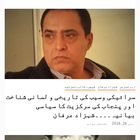
اہم خبریں
شہزاد عرفان
فیچر، کالم،تجزئیے
سرائیکی وسیب کی تاریخی و لسانی شناخت
اور پنجاب کی مرکزیت کا سیاسی
بیانیہ۔۔۔۔شہزاد عرفان
مئی 26, 2026
غضنفر عباس