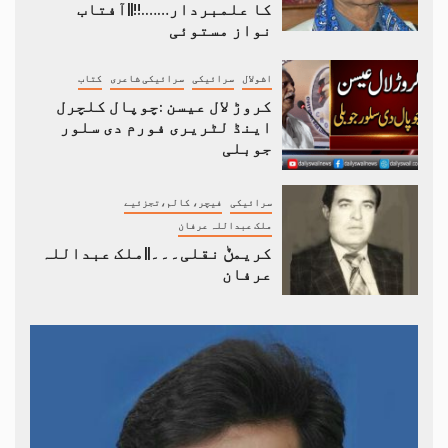
کا علمبردار…….!!||آفتاب
نواز مستوئی
اشولال
سرائیکی
سرائیکی شاعری
کتاب
کروڑ لال عیسن :چوپال کلچرل
اینڈ لٹریری فورم دی سلور
جوبلی
سرائیکی
فیچر، کالم،تجزئیے
ملک عبداللہ عرفان
کریمݨ نقلی۔۔۔||ملک عبداللہ
عرفان