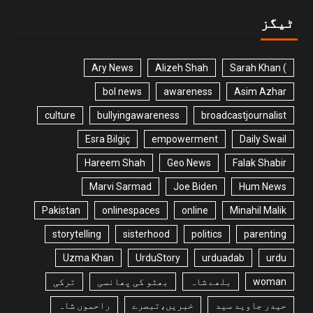
ٹیگز
Ary News
Alizeh Shah
) Sarah Khan
bol news
awareness
Asim Azhar
culture
bullyingawareness
broadcastjournalist
Esra Bilgiç
empowerment
Daily Swail
Hareem Shah
Geo News
Falak Shabir
Marvi Sarmad
Joe Biden
Hum News
Pakistan
onlinespaces
online
Minahil Malik
storytelling
sisterhood
politics
parenting
Uzma Khan
UrduStory
urduadab
urdu
woman
بلھے شاہ
بھٹو کی پھانسی
ترکی
حیدر جاوید سید
خبریں،تبصرے
راحموں شاہ