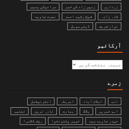
زرداری
زمیں زاد کی خبر
سرائیکی وسیب
شاہ زادہ
شیخ رشید احمد
نصرت جاوید
نواز شریف
ڈیلی سویل
آرکائیو
زمرے
ادب
اسلام آباد
امریکہ
انٹرنیشنل
اہم خبریں
بلاگ
بھارت
تازہ ترین
تعلیم
حیدر جاوید سید
خیبر پختونخوا
رؤف کلاسرا