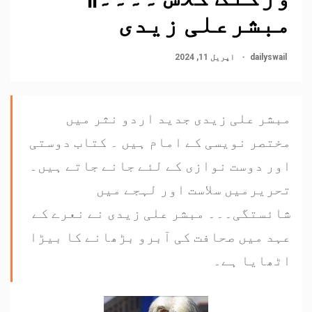
مبشرعلی زیدی
dailyswail
اپریل 11, 2024
مبشر علی زیدی جدید اردو نثر میں
مختصر نویسی کے امام ہیں ۔ کتاب دوستی
اور دوست نوازی کے لئے جانے جاتے ہیں۔
تحریرمیں سلاست اور لہجے میں
شائستگی۔۔۔ مبشر علی زیدی نے نعرے کے
عہد میں صحافت کی آبرو بڑھانے کا بیڑا
اٹھایا ہے۔