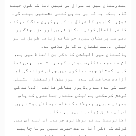
ہندوستان میں یہ سوال ہی نہیں تھا کہ کون جیتے
گا، بلکہ یہ کہ بی جے پی کتنی نشستیں جیتے گی۔
تجزیہ کاروں کا خیال ہے کہ یوکرین جنگ کے رکنے
کا فی الحال کوئی امکان نہیں اور غزہ جنگ پر
بھی سب پریشان ہیں، جو شاید زیادہ طویل نہ ہو
لیکن اس سے نقصان ناقابل تلافی ہے۔
پاکستان میں الیکشن کا ذکر جن الفاظ میں ہے،
ان سے مجھے تکلیف ہوئی۔ کچھ یہ تبصرہ بھی تھا
کہ پاکستان جیسے ملکوں میں جہاں خواندگی اور
آزادی صحافت کم ہے، اپوزیشن آرٹیفشل انٹیلی
جنس کی مدد سے ویڈیوز بناکر فائدہ اٹھانے کی
کوشش کرسکتی ہے لیکن مقتدر جماعتوں کے پاس
جھوٹی خبریں پھیلانے کے خاصے وسائل ہوتے ہیں
اس لیے فرق زیادہ نہیں رہے گا۔
اکانومسٹ ہے تو برطانوی جریدہ اس لیے اس میں
کرکٹ کا ذکر آنا باعث حیرت نہیں ہونا چاہیے