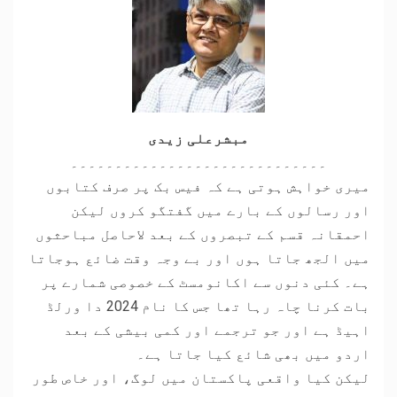
مبشرعلی زیدی
۔۔۔۔۔۔۔۔۔۔۔۔۔۔۔۔۔۔۔۔۔۔۔۔۔۔۔۔۔
میری خواہش ہوتی ہے کہ فیس بک پر صرف کتابوں
اور رسالوں کے بارے میں گفتگو کروں لیکن
احمقانہ قسم کے تبصروں کے بعد لاحاصل مباحثوں
میں الجھ جاتا ہوں اور بے وجہ وقت ضائع ہوجاتا
ہے۔ کئی دنوں سے اکانومسٹ کے خصوصی شمارے پر
بات کرنا چاہ رہا تھا جس کا نام 2024 دا ورلڈ
اہیڈ ہے اور جو ترجمے اور کمی بیشی کے بعد
اردو میں بھی شائع کیا جاتا ہے۔
لیکن کیا واقعی پاکستان میں لوگ، اور خاص طور