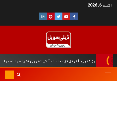
اگست 6, 2026
اہیں دم توڑ گئیں، آفیشل گزٹ سامنے آ گیا:خیبرپختونخوا اسمبلی کا 