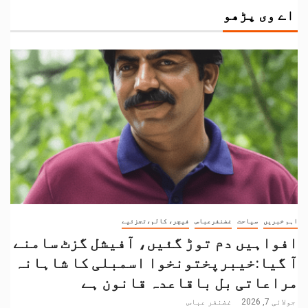
اے وی پڑھو
اہم خبریں
سیاحت
غضنفرعباس
فیچر، کالم،تجزئیے
افواہیں دم توڑ گئیں، آفیشل گزٹ سامنے
آ گیا:خیبرپختونخوا اسمبلی کا شاہانہ
مراعاتی بل باقاعدہ قانون ہے
جولائی 7, 2026
غضنفر عباس