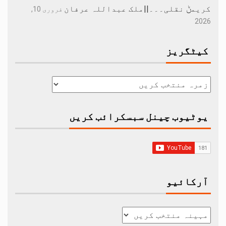
کریمݨ نقلی۔۔۔||ملک عبداللہ عرفان
فروری 10,
2026
کیٹگریز
یوٹیوب چینل سبسکرائب کریں
آرکائیو