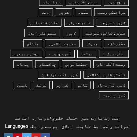
راجن پور
رسول بخش رئیس
سرائیکی
سرائیکی وسیب
سندھ
شوبز
صحت
ظہور دھریجہ
عامر حسینی
عامر خاکوانی
فیچر، کالم،تجزئیے
لاہور
مبشر علی زیدی
مظفر گڑھ
معیشت
مقبوضہ کشمیر
ملتان
ملٹی میڈیا
میڈیا
نصرت جاوید
وجاہت مسعود
وسعت اللہ خان
ٹیکنالوجی
پاکستان
پنجاب
ڈاکٹر طاہرہ کاظمی
ڈیرہ اسماعیل خان
ڈیرہ غازی خان
کالم
کراچی
کرکٹ
کھیل
گلزار احمد
ہمارے بارے میں
جملہ حقوق/دوبارہ اشاعت
قواعد و ضوابط
ضابطہ اخلاق
ہم سے رابطہ
Languages