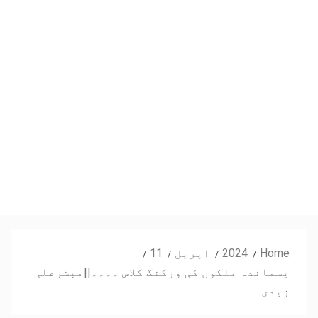
Home
2024
اپریل
11
پسماندہ ملکوں کی ورکنگ کلاس ۔۔۔۔||مبشرعلی
زیدی