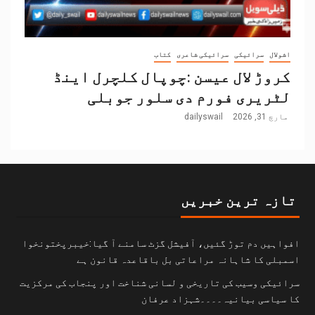
اشولال
سرائیکی
سرائیکی شاعری
کتاب
کروڑ لال عیسن :چوپال کلچرل اینڈ
لٹریری فورم دی سلور جوبلی
مارچ 31, 2026
dailyswail
تازہ ترین خبریں
افواہیں دم توڑ گئیں، آفیشل گزٹ سامنے آ گیا:خیبرپختونخوا
اسمبلی کا شاہانہ مراعاتی بل باقاعدہ قانون ہے
سرائیکی وسیب کی تاریخی و لسانی شناخت اور پنجاب کی مرکزیت
کا سیاسی بیانیہ۔۔۔۔شہزاد عرفان