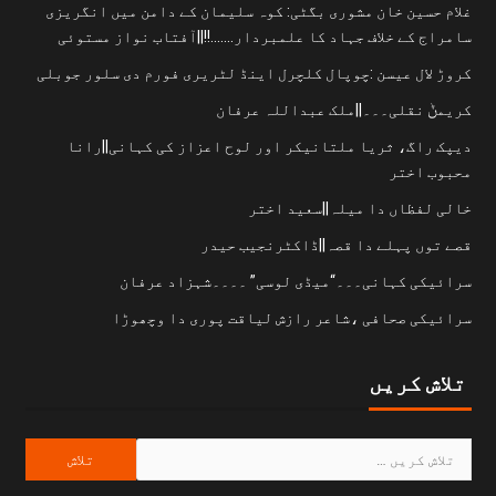
غلام حسین خان مشوری بگٹی: کوہ سلیمان کے دامن میں انگریزی
سامراج کے خلاف جہاد کا علمبردار…….!!||آفتاب نواز مستوئی
کروڑ لال عیسن :چوپال کلچرل اینڈ لٹریری فورم دی سلور جوبلی
کریمݨ نقلی۔۔۔||ملک عبداللہ عرفان
دیپک راگ، ثریا ملتانیکر اور لوح اعزاز کی کہانی||رانا
محبوب اختر
خالی لفظاں دا میلہ||سعید اختر
قصے توں پہلے دا قصہ||ڈاکٹرنجیب حیدر
سرائیکی کہانی۔۔۔“میڈی لوسی” ۔۔۔۔شہزاد عرفان
سرائیکی صحافی ،شاعر رازش لیاقت پوری دا وچھوڑا
تلاش کریں