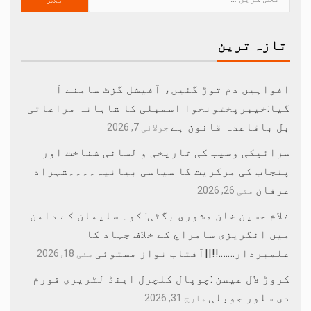
تازہ ترین
افواہیں دم توڑ گئیں، آفیشل گزٹ سامنے آ
گیا:خیبرپختونخوا اسمبلی کا شاہانہ مراعاتی
بل باقاعدہ قانون ہے
جولائی 7, 2026
سرائیکی وسیب کی تاریخی و لسانی شناخت اور
پنجاب کی مرکزیت کا سیاسی بیانیہ۔۔۔۔شہزاد
عرفان
مئی 26, 2026
غلام حسین خان مشوری بگٹی: کوہ سلیمان کے دامن
میں انگریزی سامراج کے خلاف جہاد کا
علمبردار…….!!||آفتاب نواز مستوئی
مئی 18, 2026
کروڑ لال عیسن :چوپال کلچرل اینڈ لٹریری فورم
دی سلور جوبلی
مارچ 31, 2026