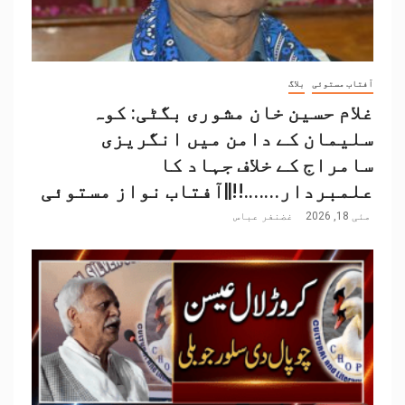
آفتاب مستوئی
بلاگ
غلام حسین خان مشوری بگٹی: کوہ
سلیمان کے دامن میں انگریزی
سامراج کے خلاف جہاد کا
علمبردار…….!!||آفتاب نواز مستوئی
مئی 18, 2026
غضنفر عباس