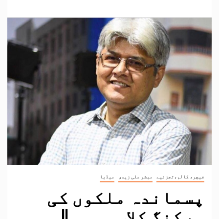
فیچر، کالم،تجزئیے
مبشر علی زیدی
میڈیا
پسماندہ ملکوں کی
ورکنگ کلاس ۔۔۔۔||