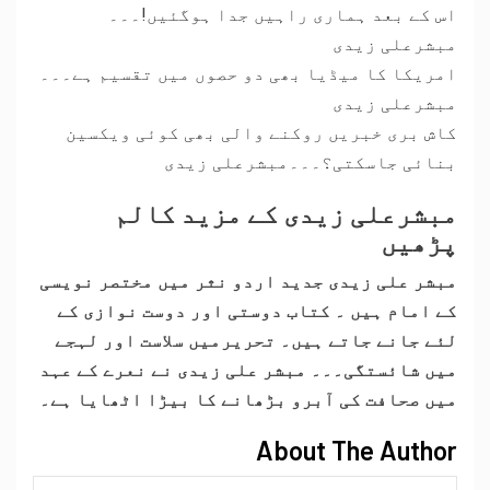
اس کے بعد ہماری راہیں جدا ہوگئیں!۔۔۔
مبشرعلی زیدی
امریکا کا میڈیا بھی دو حصوں میں تقسیم ہے۔۔۔
مبشرعلی زیدی
کاش بری خبریں روکنے والی بھی کوئی ویکسین
بنائی جاسکتی؟۔۔۔مبشرعلی زیدی
مبشرعلی زیدی کے مزید کالم
پڑھیں
مبشر علی زیدی جدید اردو نثر میں مختصر نویسی
کے امام ہیں ۔ کتاب دوستی اور دوست نوازی کے
لئے جانے جاتے ہیں۔ تحریرمیں سلاست اور لہجے
میں شائستگی۔۔۔ مبشر علی زیدی نے نعرے کے عہد
میں صحافت کی آبرو بڑھانے کا بیڑا اٹھایا ہے۔
About The Author