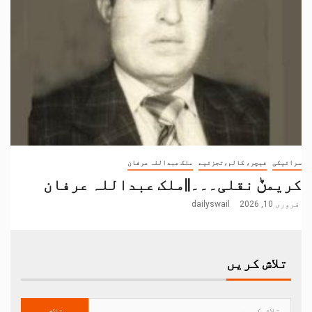
سرائیکی
فیچر، کالم،تجزئیے
ملک عبداللہ عرفان
کریمݨ نقلی۔۔۔||ملک عبداللہ عرفان
فروری 10, 2026
dailyswail
تلاش کریں