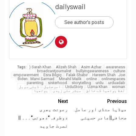
dailyswail
See author's posts
) Sarah Khan
Alizeh Shah
Asim Azhar
awareness
Tags:
broadcastjournalist
bullyingawareness
culture
empowerment
Esra Bilgiç
Falak Shabir
Hareem Shah
Joe
Biden
Marvi Sarmad
Minahil Malik
online
onlinespaces
parenting
sisterhood
storytelling
urdu
urduadab
woman
Uzma Khan
UrduStory
امرجلیل
ڈیلی سویل
لفظ یوتھیا کے خالق
مبشر علی زیدی
یوتھیا
Next
Previous
میڈیا منڈی اور عامل
رعونت بھری
صحافی||عامر حسینی
دوطرفہ”دھونس”۔۔۔ ||
نصرت جاوید