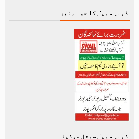
ڈیلی سویل کا حصہ بنیں
ڈیلی سویل سوشل میڈیا