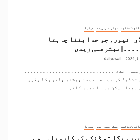
الم،تجزئیے
مبشر علی زیدی
میڈیا
رائیور، جو خدا بننا چاہتا
۔۔۔||مبشرعلی زیدی
2
dailyswail
علی زیدی ۔۔۔۔۔۔۔۔۔۔۔۔۔۔۔۔۔۔۔۔۔۔۔۔۔۔۔۔۔
تشکیک کی وجہ سے مجھے بیشتر باتوں کا یقین
ہوتا لیکن یہ بات میں کافی...
الم،تجزئیے
مبشر علی زیدی
میڈیا
 رہے گا تو ڈنکی کا کاروبار بھی