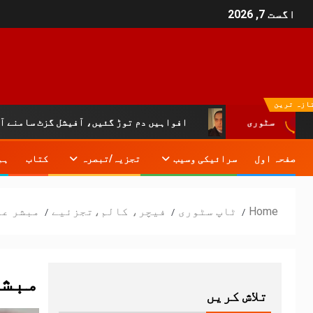
اگست 7, 2026
ازہ ترین
سٹوری
افواہیں دم توڑ گئیں، آفیشل گزٹ سامنے آ گیا:خیبرپختونخ
صفحہ اول
سرائیکی وسیب
تجزیہ/تبصرہ
کتاب
ہم
Home
ٹاپ سٹوری
فیچر، کالم،تجزئیے
مبشر عل
مبشر
تلاش کریں