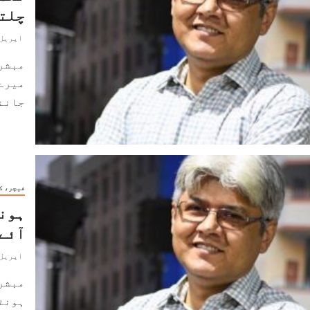
چلتا
اپریل 8, 024
مبشر
میرے
جاننے
فیچر، ک
ہونٹ
آئے۔
اپریل 7, 024
مبشر
ہونٹو