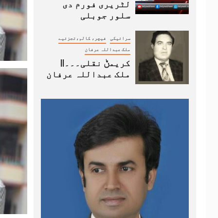
لٹریری فورم دی
سلور جوبلی
سرائیکی
فیچر، کالم،تجزئیے
ملک عبداللہ عرفان
کریمݨ نقلی۔۔۔||
ملک عبداللہ عرفان