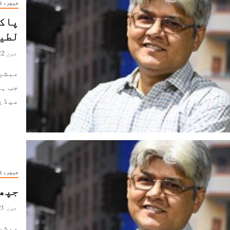
فیچر، ک
پاکس
لطیف
جون 22, 2023
مبشر
جب ہم
میڈیا
فیچر، ک
جپھی
جون 21, 2023
مبشر