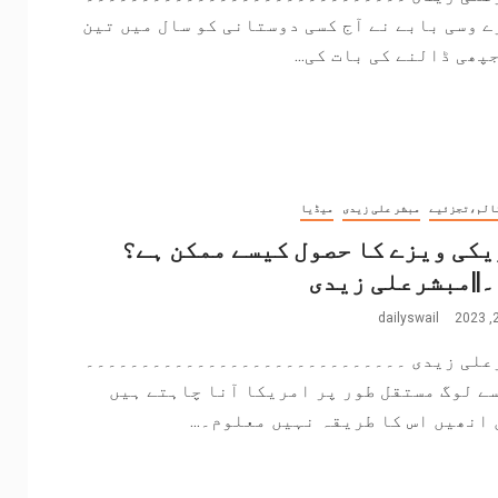
 وسی بابے نے آج کسی دوستانی کو سال میں تین
پھی ڈالنے کی بات کی...
الم،تجزئیے
مبشر علی زیدی
میڈیا
کی ویزے کا حصول کیسے ممکن ہے؟
||مبشرعلی زیدی
dailyswail
علی زیدی ۔۔۔۔۔۔۔۔۔۔۔۔۔۔۔۔۔۔۔۔۔۔۔۔۔۔۔۔۔
ے لوگ مستقل طور پر امریکا آنا چاہتے ہیں
انھیں اس کا طریقہ نہیں معلوم۔...