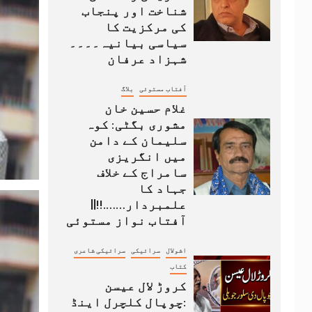
شناخت اور پنجاب
کی مرکزیت کا
سیاسی بیانیہ۔۔۔۔
شہزاد عرفان
آفتاب مستوئی
بلاگ
غلام حسین خان
مشوری بگٹی: کوہ
سلیمان کے دامن
میں انگریزی
سامراج کے خلاف
جہاد کا
علمبردار…….!!||
آفتاب نواز مستوئی
اشولال
سرائیکی
سرائیکی شاعری
کتاب
کروڑ لال عیسن
:چوپال کلچرل اینڈ