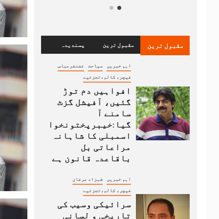
مقبول ترین
مقبول ترین
پسندیدہ
اہم خبریں
سیاحت
غضنفرعباس
فیچر، کالم،تجزئیے
افواہیں دم توڑ
گئیں، آفیشل گزٹ
سامنے آ
گیا:خیبرپختونخوا
اسمبلی کا شاہانہ
مراعاتی بل
باقاعدہ قانون ہے
اہم خبریں
شہزاد عرفان
فیچر، کالم،تجزئیے
سرائیکی وسیب کی
تاریخی و لسانی