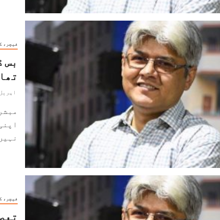
فیچر، ک
بس ڈ
تھا۔
اپریل 9, 024
مبشر
اپنی 
نہیں 
فیچر، ک
تعصب