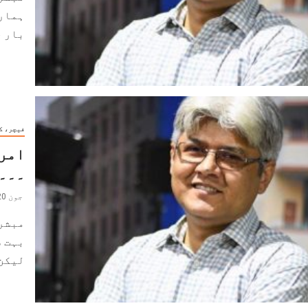
ہمارے
بار ج
فیچر، ک
امری
۔۔۔۔
جون 20, 2023
مبشر
بہت س
لیکن 