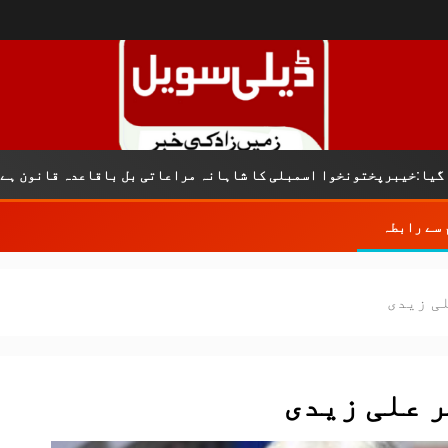
کری
وا اسمبلی کا شاہانہ مراعاتی بل باقاعدہ قانون ہے
 سے رابطہ
ی زیدی
 علی زیدی