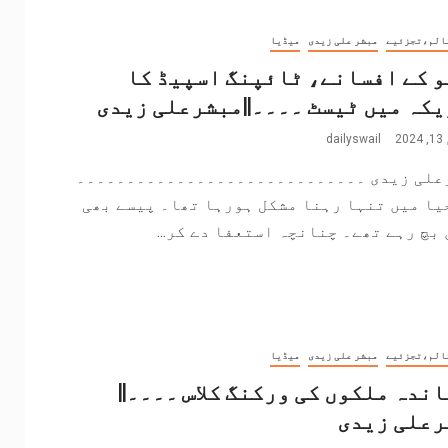
الم،تجزئیے
مبشر علی زیدی
میڈیا
 کے افسانے، ٹائپنگ اسپیڈ کا
کہ میں ٹیسٹ ۔۔۔۔||مبشرعلی زیدی
2
dailyswail
علی زیدی ۔۔۔۔۔۔۔۔۔۔۔۔۔۔۔۔۔۔۔۔۔۔۔۔۔۔۔۔۔
یا میں تنہا رہنا مشکل ہورہا تھا۔ پیسے بھی
بچ رہے تھے۔ چنانچہ استعفا دے کر...
الم،تجزئیے
مبشر علی زیدی
میڈیا
ندہ ملکوں کی ورکنگ کلاس ۔۔۔۔||
رعلی زیدی