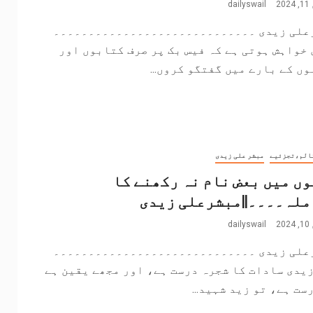
2
dailyswail
علی زیدی ۔۔۔۔۔۔۔۔۔۔۔۔۔۔۔۔۔۔۔۔۔۔۔۔۔۔۔۔۔
خواہش ہوتی ہے کہ فیس بک پر صرف کتابوں اور
ں کے بارے میں گفتگو کروں...
الم،تجزئیے
مبشر علی زیدی
ں میں بعض نام نہ رکھنے کا
ملہ۔۔۔۔||مبشرعلی زیدی
2
dailyswail
علی زیدی ۔۔۔۔۔۔۔۔۔۔۔۔۔۔۔۔۔۔۔۔۔۔۔۔۔۔۔۔۔
یدی سادات کا شجرہ درست ہے، اور مجھے یقین ہے
ست ہے، تو زید شہید...