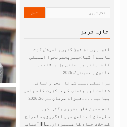
تازہ ترین
افواہیں دم توڑ گئیں، آفیشل گزٹ
سامنے آ گیا:خیبرپختونخوا اسمبلی
کا شاہانہ مراعاتی بل باقاعدہ
قانون ہے
جولائی 7, 2026
سرائیکی وسیب کی تاریخی و لسانی
شناخت اور پنجاب کی مرکزیت کا سیاسی
بیانیہ۔۔۔۔شہزاد عرفان
مئی 26, 2026
غلام حسین خان مشوری بگٹی: کوہ
سلیمان کے دامن میں انگریزی سامراج
کے خلاف جہاد کا علمبردار…….!!||آفتاب