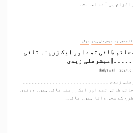
الزام ہی آئے امانت...
الم،تجزئیے
مبشر علی زیدی
میڈیا
حاتم طائی تھے اور ایک زرینہ تائی
۔۔۔۔||مبشرعلی زیدی
2
dailyswail
علی زیدی ۔۔۔۔۔۔۔۔۔۔۔۔۔۔۔۔۔۔۔۔۔۔۔۔۔۔۔۔۔
اتم طائی تھے اور ایک زرینہ تائی ہیں۔ دونوں
رح کے سخی داتا ہیں۔ تائی...