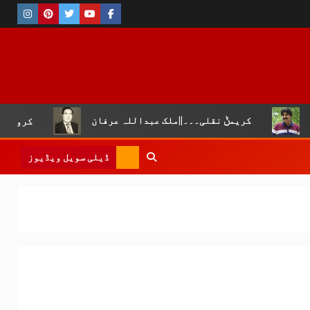
مݨ نقلی۔۔۔||ملک عبداللہ عرفان
کروڑ لال عیسن :چوپال کل
ڈیلی سویل ویڈیوز