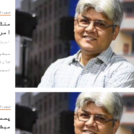
فیچر، ک
منٹو
امری
اپریل 13, 024
مبشر
جارج
نہیں 
فیچر، ک
پسما
مبش