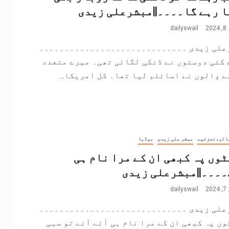
 رہے گا۔۔۔۔||مبشرعلی زیدی
2
dailyswail
علی زیدی ۔۔۔۔۔۔۔۔۔۔۔۔۔۔۔۔۔۔۔۔۔۔۔۔۔۔۔۔۔
 کئی دوستوں نے ڈنکی لگائی تھی۔ میرے متعدد
 والوں نے اسائلم لیا تھا۔ کل امریکا...
الم،تجزئیے
مبشر علی زیدی
میڈیا
وں پہ کبھی ان کے مرا نام ہی
۔۔۔||مبشرعلی زیدی
2
dailyswail
علی زیدی ۔۔۔۔۔۔۔۔۔۔۔۔۔۔۔۔۔۔۔۔۔۔۔۔۔۔۔۔۔
ں پہ کبھی ان کے مرا نام ہی آئے آئے تو سہی