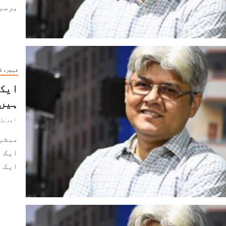
برسر 
فیچر، ک
ایک 
ہیں۔
اپریل 6, 024
مبشر
ایک ح
ایک ط