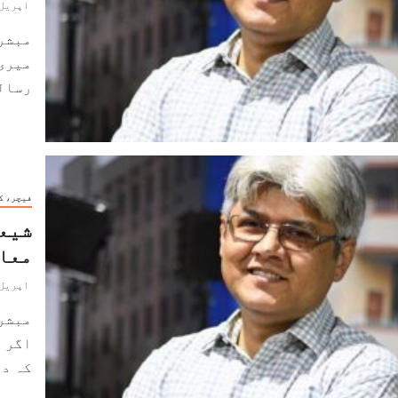
اپریل 11, 024
مبشر
میری 
رسالو
فیچر، ک
شیعو
معا
اپریل 10, 024
مبشر
اگر ز
کہ در