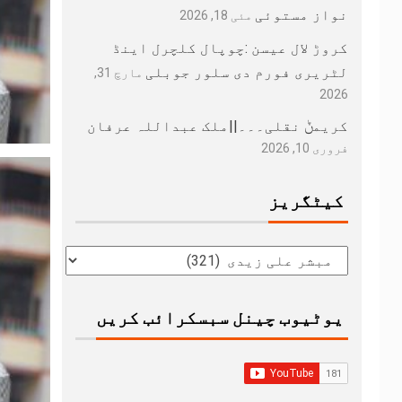
نواز مستوئی
مئی 18, 2026
کروڑ لال عیسن :چوپال کلچرل اینڈ
لٹریری فورم دی سلور جوبلی
مارچ 31,
2026
کریمݨ نقلی۔۔۔||ملک عبداللہ عرفان
فروری 10, 2026
کیٹگریز
یوٹیوب چینل سبسکرائب کریں