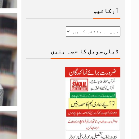
آرکائیو
ڈیلی سویل کا حصہ بنیں