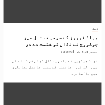
کھیل
ورلڈ ٹوورز کے سیمی فائنل میں
جوکووچ نے نڈال کو شکست دے دی
دسمبر 31, 2016
dailyswail
نواک جوکووچ نے رافیل نڈال کو ٹینس کے اے ٹی
پی ورلڈ ٹوور فائنلز کے سیمی فائنل مقابلوں
میں باآسانی...