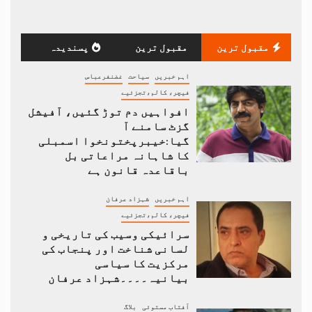
مقبول ترین
مقبول ترین
پسندیدہ
اہم خبریں
سیاحت
غضنفرعباس
فیچر، کالم،تجزئیے
افواہیں دم توڑ گئیں، آفیشل
گزٹ سامنے آ
گیا:خیبرپختونخوا اسمبلی
کا شاہانہ مراعاتی بل
باقاعدہ قانون ہے
اہم خبریں
شہزاد عرفان
فیچر، کالم،تجزئیے
سرائیکی وسیب کی تاریخی و
لسانی شناخت اور پنجاب کی
مرکزیت کا سیاسی
بیانیہ۔۔۔۔شہزاد عرفان
آفتاب مستوئی
بلاگ