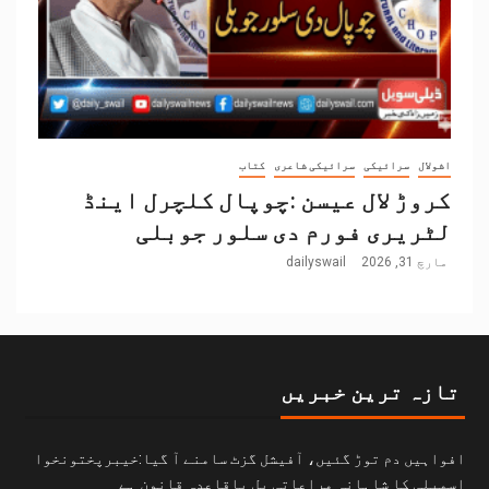
اشولال
سرائیکی
سرائیکی شاعری
کتاب
کروڑ لال عیسن :چوپال کلچرل اینڈ
لٹریری فورم دی سلور جوبلی
مارچ 31, 2026
dailyswail
تازہ ترین خبریں
افواہیں دم توڑ گئیں، آفیشل گزٹ سامنے آ گیا:خیبرپختونخوا
اسمبلی کا شاہانہ مراعاتی بل باقاعدہ قانون ہے