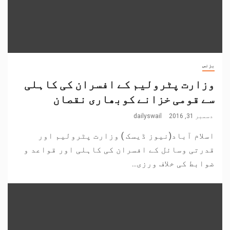
بزنس
وزارت پٹرولیم کے افسران کی کاہلی
سے قومی خزانے کوبھاری نقصان
دسمبر 31, 2016
dailyswail
اسلام آباد(نیوز ڈیسک ) وزارت پٹرولیم اور
قدرتی وسائل کے افسران کی کاہلی اور قواعد و
ضوابط کی خلاف ورزی...