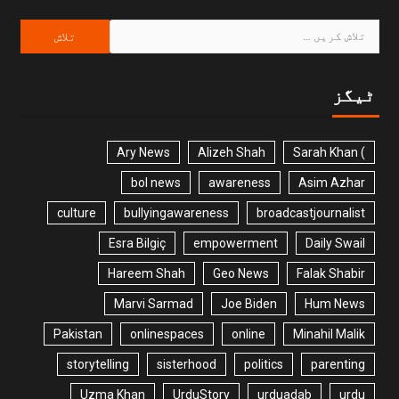
ٹیگز
Ary News
Alizeh Shah
) Sarah Khan
bol news
awareness
Asim Azhar
culture
bullyingawareness
broadcastjournalist
Esra Bilgiç
empowerment
Daily Swail
Hareem Shah
Geo News
Falak Shabir
Marvi Sarmad
Joe Biden
Hum News
Pakistan
onlinespaces
online
Minahil Malik
storytelling
sisterhood
politics
parenting
Uzma Khan
UrduStory
urduadab
urdu