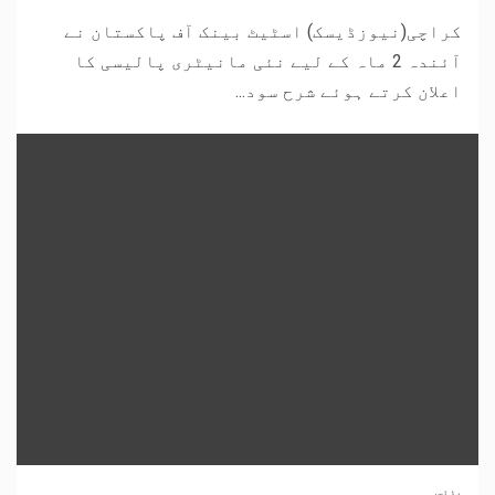
کراچی(نیوزڈیسک) اسٹیٹ بینک آف پاکستان نے
آئندہ 2 ماہ کے لیے نئی مانیٹری پالیسی کا
اعلان کرتے ہوئے شرح سود...
بزنس