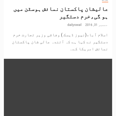
عالیشان پاکستان نمائش ہوسٹن میں
ہو گی،خرم دستگیر
دسمبر 31, 2016
dailyswail
اسلام آباد(نیوز ڈیسک ) وفاقی وزیر تجارت خرم
دستگیر نے کہا ہے کہ آئندہ عالی شان پاکستان
نمائش امریکا کے...