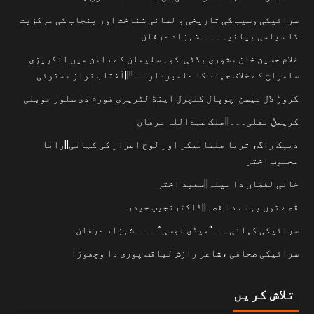
سرائیکی وسیب کی تاریخی و لسانی شناخت اور پنجاب کی مرکزیت
کا سیاسی بیانیہ۔۔۔۔شہزاد عرفان
غلام حسین خان مشوری بگٹی: کوہ سلیمان کے دامن میں انگریزی
سامراج کے خلاف جہاد کا علمبردار…….!!||آفتاب نواز مستوئی
کروڑ لال عیسن :چوپال کلچرل اینڈ لٹریری فورم دی سلور جوبلی
کریمݨ نقلی۔۔۔||ملک عبداللہ عرفان
دیپک راگ، ثریا ملتانیکر اور لوح اعزاز کی کہانی||رانا
محبوب اختر
خالی لفظاں دا میلہ||سعید اختر
قصے توں پہلے دا قصہ||ڈاکٹرنجیب حیدر
سرائیکی کہانی۔۔۔“میڈی لوسی” ۔۔۔۔شہزاد عرفان
سرائیکی صحافی ،شاعر رازش لیاقت پوری دا وچھوڑا
تلاش کریں