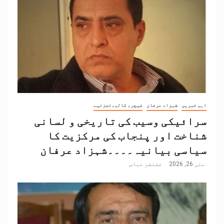
اہم خبریں
شہزاد عرفان
فیچر، کالم،تجزئیے
سرائیکی وسیب کی تاریخی و لسانی
شناخت اور پنجاب کی مرکزیت کا
سیاسی بیانیہ۔۔۔۔شہزاد عرفان
مئی 26, 2026
غضنفر عباس