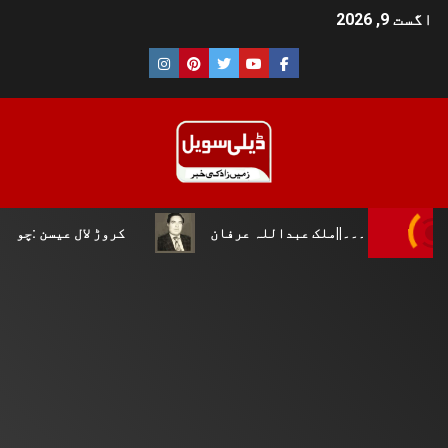
اگست 9, 2026
۔۔||ملک عبداللہ عرفان
کروڑ لال عیسن :چوپال کلچرل این