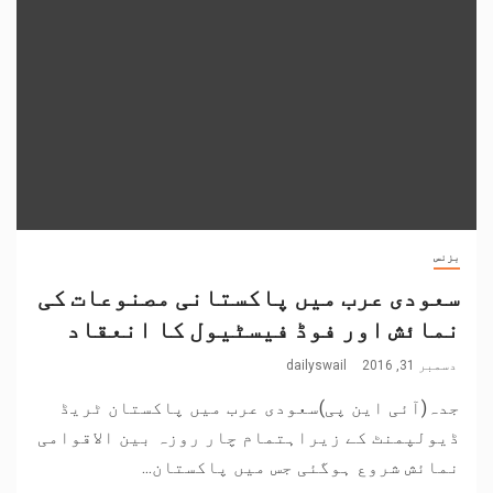
بزنس
سعودی عرب میں پاکستانی مصنوعات کی
نمائش اور فوڈ فیسٹیول کا انعقاد
دسمبر 31, 2016
dailyswail
جدہ(آئی این پی)سعودی عرب میں پاکستان ٹریڈ
ڈیولپمنٹ کے زیراہتمام چار روزہ بین الاقوامی
نمائش شروع ہوگئی جس میں پاکستان...