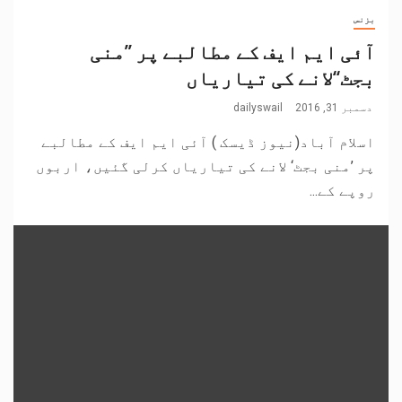
بزنس
آئی ایم ایف کے مطالبے پر ’’منی
بجٹ‘‘لانے کی تیاریاں
دسمبر 31, 2016
dailyswail
اسلام آباد(نیوز ڈیسک ) آئی ایم ایف کے مطالبے
پر ’منی بجٹ‘ لانے کی تیاریاں کرلی گئیں، اربوں
روپے کے...