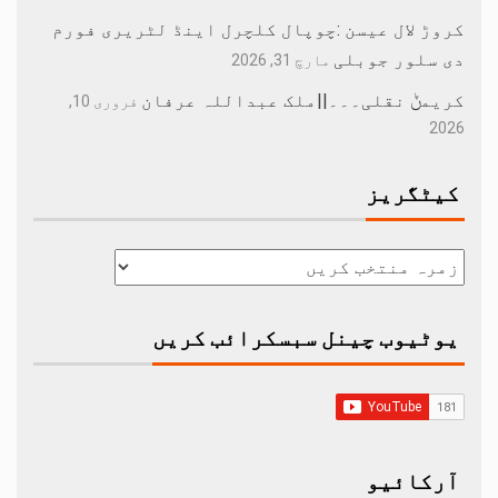
کروڑ لال عیسن :چوپال کلچرل اینڈ لٹریری فورم
دی سلور جوبلی
مارچ 31, 2026
کریمݨ نقلی۔۔۔||ملک عبداللہ عرفان
فروری 10,
2026
کیٹگریز
یوٹیوب چینل سبسکرائب کریں
آرکائیو