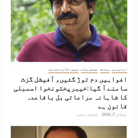
اہم خبریں
سیاحت
غضنفرعباس
فیچر، کالم،تجزئیے
افواہیں دم توڑ گئیں، آفیشل گزٹ
سامنے آ گیا:خیبرپختونخوا اسمبلی
کا شاہانہ مراعاتی بل باقاعدہ
قانون ہے
جولائی 7, 2026
غضنفر عباس