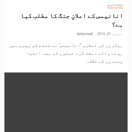
ٹیکنالوجی
انانیمس کے اعلانِ جنگ کا مطلب کیا
ہے؟
دسمبر 31, 2016
dailyswail
ہیکروں کی تنظیم ’انانیمس‘ نے جمعے کو پیرس میں
ہونے والے دہشت گرد حملوں کے بعد انتہا
پسندوں کے خلاف...