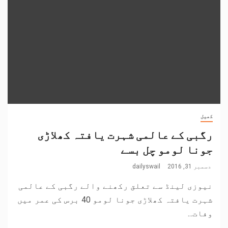
کھیل
رگبی کے عالمی شہرت یافتہ کھلاڑی
جونا لومو چل بسے
دسمبر 31, 2016
dailyswail
نیوزی لینڈ سے تعلق رکھنے والے رگبی کے عالمی
شہرت یافتہ کھلاڑی جونا لومو 40 برس کی عمر میں
وفات...