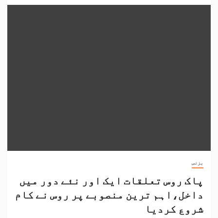
بزنس
پاک روس تعلقات ایک اور نئے دور میں
داخل،اہم ترین منصوبے پر روس نے کام
شروع کردیا