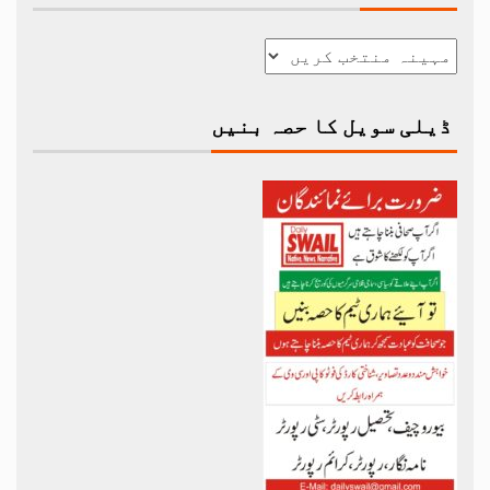
ڈیلی سویل کا حصہ بنیں