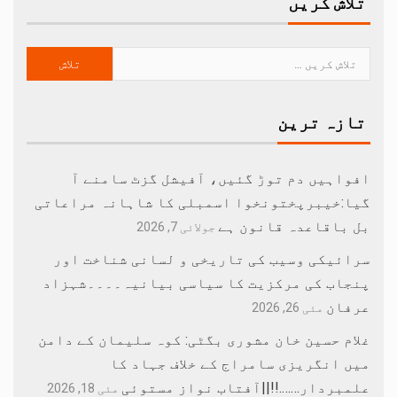
تلاش کریں
تازہ ترین
افواہیں دم توڑ گئیں، آفیشل گزٹ سامنے آ
گیا:خیبرپختونخوا اسمبلی کا شاہانہ مراعاتی
بل باقاعدہ قانون ہے
جولائی 7, 2026
سرائیکی وسیب کی تاریخی و لسانی شناخت اور
پنجاب کی مرکزیت کا سیاسی بیانیہ۔۔۔۔شہزاد
عرفان
مئی 26, 2026
غلام حسین خان مشوری بگٹی: کوہ سلیمان کے دامن
میں انگریزی سامراج کے خلاف جہاد کا
علمبردار…….!!||آفتاب نواز مستوئی
مئی 18, 2026