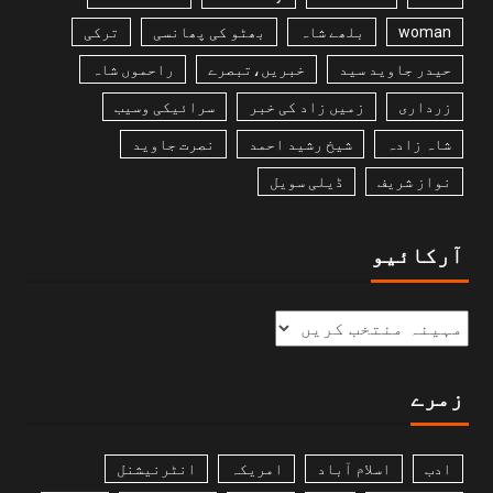
woman
بلھے شاہ
بھٹو کی پھانسی
ترکی
حیدر جاوید سید
خبریں،تبصرے
راحموں شاہ
زرداری
زمیں زاد کی خبر
سرائیکی وسیب
شاہ زادہ
شیخ رشید احمد
نصرت جاوید
نواز شریف
ڈیلی سویل
آرکائیو
زمرے
ادب
اسلام آباد
امریکہ
انٹرنیشنل