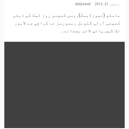
دسمبر 31, 2016
dailyswail
ماسکو (نیوزڈیسک)روسی کمپنی روز ٹیک کی ذیلی
کمپنی آرٹی گلوبل ریسورسز نے کراچی سے لاہور
تک گیس پائپ لائن بچھانے...