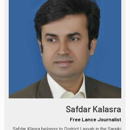
Safdar Kalasra
Free Lance Journalist
Safdar Klasra belongs to District Layyah in the Saraiki