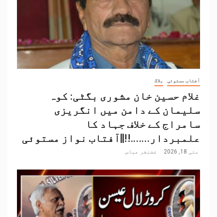
آفتاب مستوئی
بلاگ
غلام حسین خان مشوری بگٹی: کوہ
سلیمان کے دامن میں انگریزی
سامراج کے خلاف جہاد کا
علمبردار…….!!||آفتاب نواز مستوئی
مئی 18, 2026
غضنفر عباس