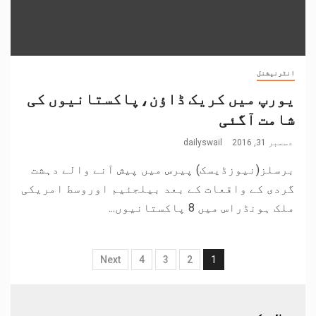
انٹرنیشنل
یورپ میں کریک ڈاﺅن،پاکستانیوں کی
شامت آگئی
دسمبر 31, 2016
dailyswail
برسلز(نیوزڈیسک) پیرس میں پیش آنے والے دہشت
گردی کے واقعات کے بعد بیلجئیم اوروسط امریکی
ملک ہونڈراس میں 8 پاکستانیوں...
Next
4
3
2
1