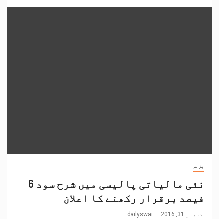
بزنس
نئی مالیاتی پالیسی میں شرح سود 6
فیصد برقرار رکھنے کا اعلان
دسمبر 31, 2016
dailyswail