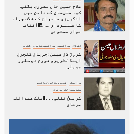
غلام حسین خان مشوری بگٹی:
کوہ سلیمان کے دامن میں
انگریزی سامراج کے خلاف جہاد
کا علمبردار…….!!||آفتاب
نواز مستوئی
اشولال
سرائیکی
سرائیکی شاعری
کتاب
کروڑ لال عیسن :چوپال کلچرل
اینڈ لٹریری فورم دی سلور
جوبلی
سرائیکی
فیچر، کالم،تجزئیے
ملک عبداللہ عرفان
کریمݨ نقلی۔۔۔||ملک عبداللہ
عرفان