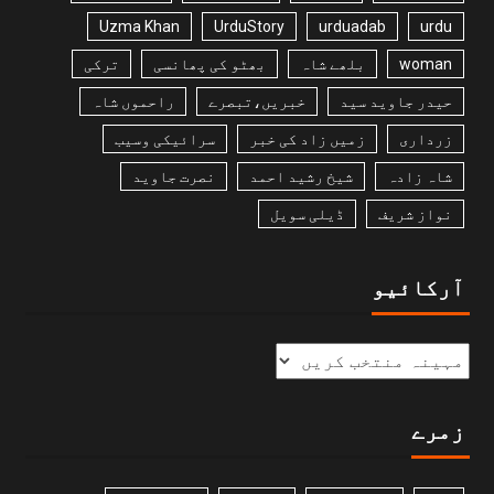
Uzma Khan
UrduStory
urduadab
urdu
woman
بلھے شاہ
بھٹو کی پھانسی
ترکی
حیدر جاوید سید
خبریں،تبصرے
راحموں شاہ
زرداری
زمیں زاد کی خبر
سرائیکی وسیب
شاہ زادہ
شیخ رشید احمد
نصرت جاوید
نواز شریف
ڈیلی سویل
آرکائیو
زمرے