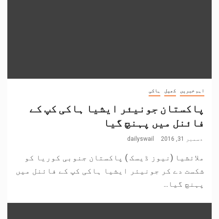
اہم خبریں
کھیل
ہاکی
پاکستان جونیئر ایشیا ہاکی کپ کے
فائنل میں پہنچ گیا
دسمبر 31, 2016
dailyswail
ملائشیا (نیوز ڈیسک ) پاکستان جنوبی کوریا کو
شکست دے کر جونیئر ایشیا ہاکی کپ کے فائنل میں
پہنچ گیا...