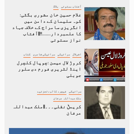
آفتاب مستوئی
بلاگ
غلام حسین خان مشوری بگٹی:
کوہ سلیمان کے دامن میں
انگریزی سامراج کے خلاف جہاد
کا علمبردار…….!!||آفتاب
نواز مستوئی
اشولال
سرائیکی
سرائیکی شاعری
کتاب
کروڑ لال عیسن :چوپال کلچرل
اینڈ لٹریری فورم دی سلور
جوبلی
سرائیکی
فیچر، کالم،تجزئیے
ملک عبداللہ عرفان
کریمݨ نقلی۔۔۔||ملک عبداللہ
عرفان