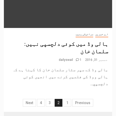
اہم خبریں
سرائیکی وسیب
ہالی وڈ میں کوئی دلچسپی نہیں:
سلمان خان
دسمبر 31, 2016
1
dailyswail
بالی وڈ کے سپر سٹار سلمان خان کا کہنا ہے کہ
ہالی ووڈ کی فلمیں کرنے میں انھیں کوئی
دلچسپي...
Next
4
3
2
1
Previous