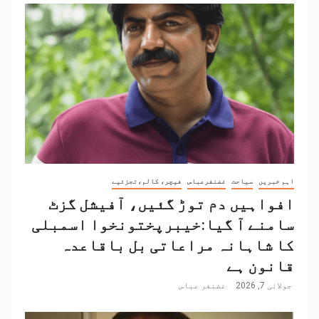
اہم خبریں
سیاحت
غضنفرعباس
فیچر، کالم،تجزئیے
افواہیں دم توڑ گئیں، آفیشل گزٹ
سامنے آ گیا:خیبرپختونخوا اسمبلی
کا شاہانہ مراعاتی بل باقاعدہ
قانون ہے
جولائی 7, 2026
غضنفر عباس