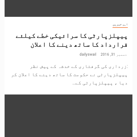
اہم خبریں
پیپلزپارٹی کا سرائیکی خطے کیلئے
قرارداد کا ساتھ دینے کا اعلان
دسمبر 31, 2016
dailyswail
:زرداری کی گرفتاری کے خدشہ کے پیش نظر
پیپلزپارٹی نے حکومت کا ساتھ دینے کا اعلان کر
دیا ، پیپلزپارٹی کے...