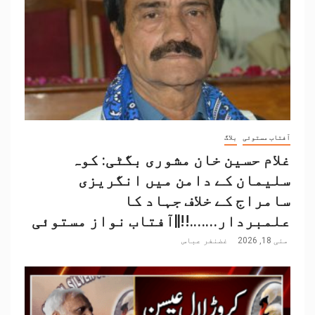
آفتاب مستوئی
بلاگ
غلام حسین خان مشوری بگٹی: کوہ
سلیمان کے دامن میں انگریزی
سامراج کے خلاف جہاد کا
علمبردار…….!!||آفتاب نواز مستوئی
مئی 18, 2026
غضنفر عباس