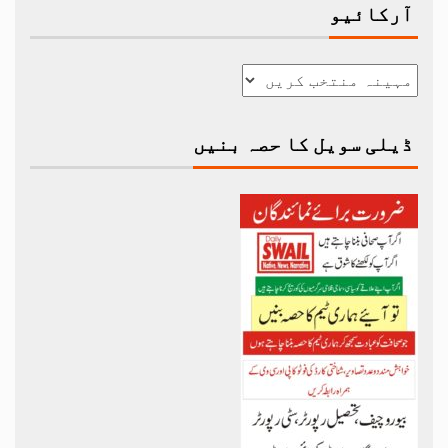
آرکائیو
ڈیلی سویل کا حصہ بنیں