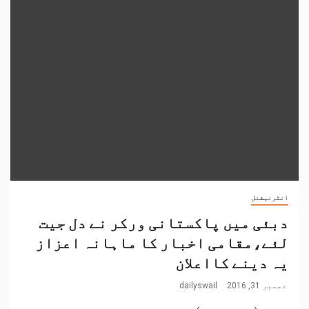
انٹرنیشنل
دبئی میں پاکستانی ورکر نے دل جیت
لئے،مقامی اخبار کا ماہانہ اعزاز
یہ دینے کااعلان
دسمبر 31, 2016
dailyswail