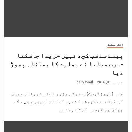
انٹرنیشنل
پیسے سے سب کچھ نہیں خریدا جاسکتا
-عرب میڈیا نے بھارت کا بھانڈہ پھوڑ
دیا
دسمبر 31, 2016
dailyswail
جدہ (نیوزڈیسک)بھارتی وزیر اعظم نریندر مودی
کی طرف سے مقبوضہ کشمیر کےلئے اربوں روپے کے
پیکج پر تبصرہ کرتے ہوئے...