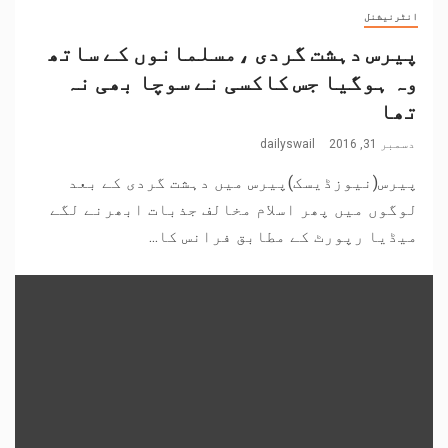
انٹرنیشنل
پیرس دہشت گردی ،مسلمانوں کے ساتھ
وہ ہوگیا جس کاکسی نے سوچا بھی نہ
تھا
دسمبر 31, 2016
dailyswail
پیرس(نیوزڈیسک)پیرس میں دہشت گردی کے بعد
لوگوں میں پھر اسلام مخالف جذبات ابھرنے لگے
میڈیا رپورٹ کے مطابق فرانس کا...