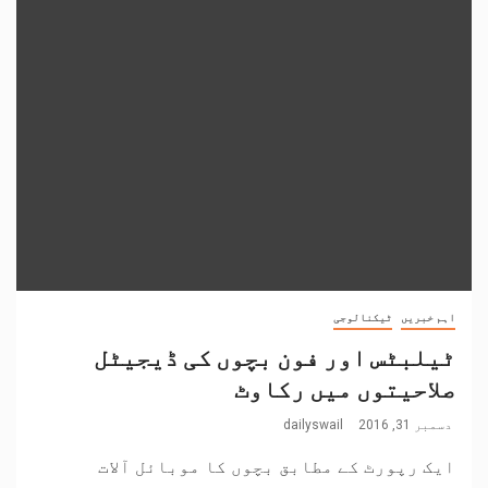
اہم خبریں
ٹیکنالوجی
ٹیلبٹس اور فون بچوں کی ڈیجیٹل
صلاحیتوں میں رکاوٹ
دسمبر 31, 2016
dailyswail
ایک رپورٹ کے مطابق بچوں کا موبائل آلات