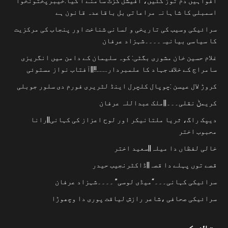
افواہیں دم توڑ گئیں، آفیشل گزٹ سامنے آ گیا:خیبرپختونخوا
اسمبلی کا شاہانہ مراعاتی بل باقاعدہ قانون ہے
سرائیکی وسیب کی تاریخی و لسانی شناخت اور پنجاب کی مرکزیت
کا سیاسی بیانیہ۔۔۔۔شہزاد عرفان
غلام حسین خان مشوری بگٹی: کوہ سلیمان کے دامن میں انگریزی
سامراج کے خلاف جہاد کا علمبردار…….!!||آفتاب نواز مستوئی
کروڑ لال عیسن :چوپال کلچرل اینڈ لٹریری فورم دی سلور جوبلی
کریمݨ نقلی۔۔۔||ملک عبداللہ عرفان
دیپک راگ، ثریا ملتانیکر اور لوح اعزاز کی کہانی||رانا
محبوب اختر
خالی لفظاں دا میلہ||سعید اختر
قصے توں پہلے دا قصہ||ڈاکٹرنجیب حیدر
سرائیکی کہانی۔۔۔“میڈی لوسی” ۔۔۔۔شہزاد عرفان
سرائیکی صحافی ،شاعر رازش لیاقت پوری دا وچھوڑا
تلاش کریں