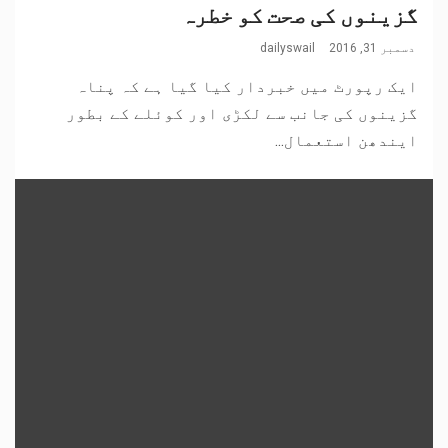
گزینوں کی صحت کو خطرہ
دسمبر 31, 2016
dailyswail
ایک رپورٹ میں خبردار کیا گیا ہے کہ پناہ
گزینوں کی جانب سے لکڑی اور کوئلے کے بطور
ایندھن استعمال...