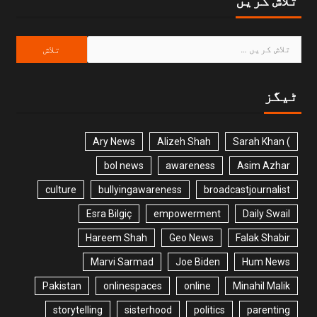
ٹیگز
Ary News
Alizeh Shah
) Sarah Khan
bol news
awareness
Asim Azhar
culture
bullyingawareness
broadcastjournalist
Esra Bilgiç
empowerment
Daily Swail
Hareem Shah
Geo News
Falak Shabir
Marvi Sarmad
Joe Biden
Hum News
Pakistan
onlinespaces
online
Minahil Malik
storytelling
sisterhood
politics
parenting