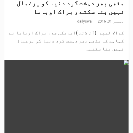
مٹھی بھر دہشت گرد دنیا کو یرغمال
نہیں بنا سکتے ، براک اوباما
دسمبر 31, 2016
dailyswail
کوالا لمپور(آن لائن )امریکی صدر براک اوباما نے
کہاہے کہ مٹھی بھر دہشت گرد دنیا کو یرغمال
نہیں بنا سکتے...