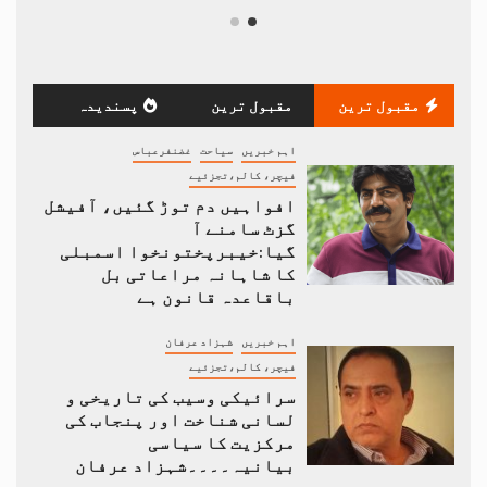
مقبول ترین
مقبول ترین
پسندیدہ
اہم خبریں
سیاحت
غضنفرعباس
فیچر، کالم،تجزئیے
افواہیں دم توڑ گئیں، آفیشل
گزٹ سامنے آ
گیا:خیبرپختونخوا اسمبلی
کا شاہانہ مراعاتی بل
باقاعدہ قانون ہے
اہم خبریں
شہزاد عرفان
فیچر، کالم،تجزئیے
سرائیکی وسیب کی تاریخی و
لسانی شناخت اور پنجاب کی
مرکزیت کا سیاسی
بیانیہ۔۔۔۔شہزاد عرفان