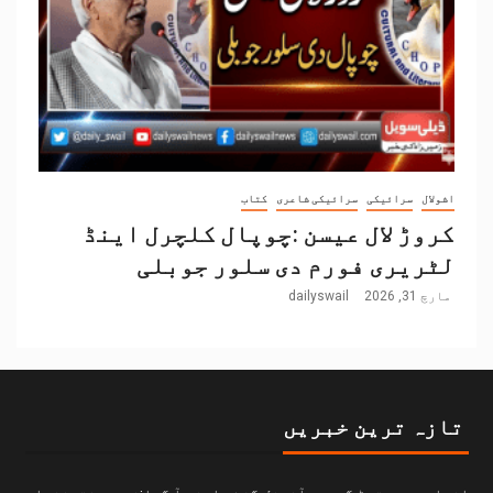
اشولال
سرائیکی
سرائیکی شاعری
کتاب
کروڑ لال عیسن :چوپال کلچرل اینڈ
لٹریری فورم دی سلور جوبلی
مارچ 31, 2026
dailyswail
تازہ ترین خبریں