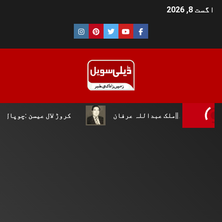
اگست 8, 2026
|ملک عبداللہ عرفان
کروڑ لال عیسن :چوپال کلچرل اینڈ ل