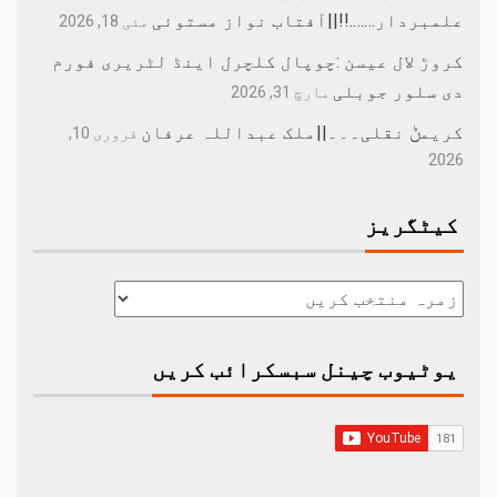
علمبردار…….!!||آفتاب نواز مستوئی
مئی 18, 2026
کروڑ لال عیسن :چوپال کلچرل اینڈ لٹریری فورم
دی سلور جوبلی
مارچ 31, 2026
کریمݨ نقلی۔۔۔||ملک عبداللہ عرفان
فروری 10,
2026
کیٹگریز
یوٹیوب چینل سبسکرائب کریں