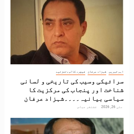
اہم خبریں
شہزاد عرفان
فیچر، کالم،تجزئیے
سرائیکی وسیب کی تاریخی و لسانی
شناخت اور پنجاب کی مرکزیت کا
سیاسی بیانیہ۔۔۔۔شہزاد عرفان
مئی 26, 2026
غضنفر عباس