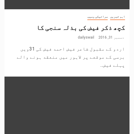
اہم خبریں
سرائیکی وسیب
کچھ ذکر فیض کی بذلہ سنجی کا
دسمبر 31, 2016
dailyswail
اردو کے مقبول شاعر فیض احمد فیض کی 31ویں
برسی کے موقعے پر لاہور میں منعقد ہونے والے
پہلے فیض...