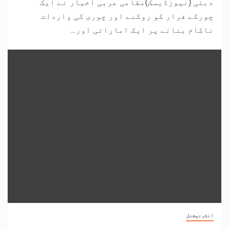
دبئی (نیوزڈیسک)مقامی عربی اخبار نے ایک
چورکے فرار کو روکنے اور چوری کی واردات
ناکام بنانے پر ایک اماراتی اور...
انٹرنیشنل