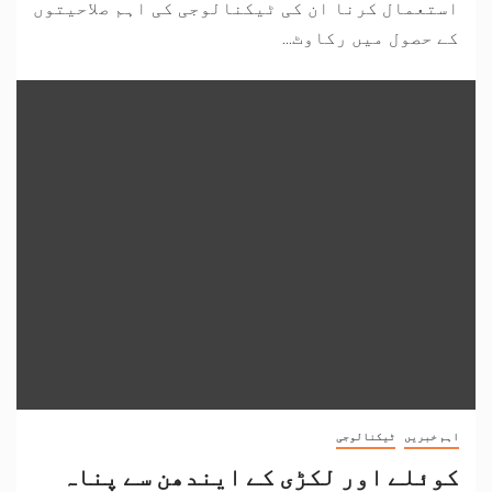
استعمال کرنا ان کی ٹیکنالوجی کی اہم صلاحیتوں
کے حصول میں رکاوٹ...
اہم خبریں
ٹیکنالوجی
کوئلے اور لکڑی کے ایندھن سے پناہ