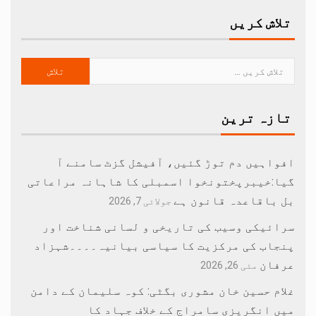
تلاش کریں
تازہ ترین
افواہیں دم توڑ گئیں، آفیشل گزٹ سامنے آ
گیا:خیبرپختونخوا اسمبلی کا شاہانہ مراعاتی
بل باقاعدہ قانون ہے
جولائی 7, 2026
سرائیکی وسیب کی تاریخی و لسانی شناخت اور
پنجاب کی مرکزیت کا سیاسی بیانیہ۔۔۔۔شہزاد
عرفان
مئی 26, 2026
غلام حسین خان مشوری بگٹی: کوہ سلیمان کے دامن
میں انگریزی سامراج کے خلاف جہاد کا