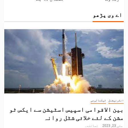
اے وی پڑھو
انٹرنیشنل
ٹیکنالوجی
بین الاقوامی اسپیس اسٹیشن سے ایکس ٹو
مشن کے لئے خلائی شٹل روانہ
مئی 23, 2023
نمائندہ