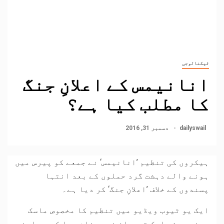
ٹیکنالوجی
انانیمس کے اعلانِ جنگ
کا مطلب کیا ہے؟
dailyswail
دسمبر 31, 2016
ہیکروں کی تنظیم ’انانیمس‘ نے جمعے کو پیرس میں
ہونے والے دہشت گرد حملوں کے بعد انتہا
پسندوں کے خلاف ’اعلانِ جنگ‘ کر دیا ہے۔
ایک یو ٹیوب ویڈیو میں تنظیم کا مخصوص ماسک
پہنے ہوئے ایک ترجمان نے پیغام دیا کہ وہ اپنے