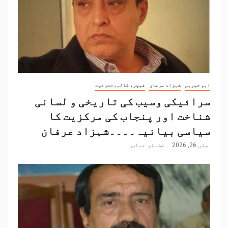
اہم خبریں
شہزاد عرفان
فیچر، کالم،تجزئیے
سرائیکی وسیب کی تاریخی و لسانی
شناخت اور پنجاب کی مرکزیت کا
سیاسی بیانیہ۔۔۔۔شہزاد عرفان
مئی 26, 2026
غضنفر عباس