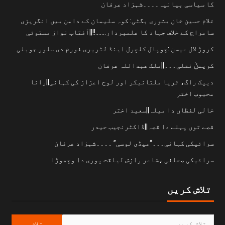
کا سیاسی بیانیہ۔۔۔۔شہزاد عرفان
غلام حسین خان مشوری بگٹی: کوہ سلیمان کے دامن میں انگریزی
سامراج کے خلاف جہاد کا علمبردار…….!!||آفتاب نواز مستوئی
کروڑ لال عیسن :چوپال کلچرل اینڈ لٹریری فورم دی سلور جوبلی
کریمݨ نقلی۔۔۔||ملک عبداللہ عرفان
دیپک راگ، ثریا ملتانیکر اور لوح اعزاز کی کہانی||رانا
محبوب اختر
خالی لفظاں دا میلہ||سعید اختر
قصے توں پہلے دا قصہ||ڈاکٹرنجیب حیدر
سرائیکی کہانی۔۔۔“میڈی لوسی” ۔۔۔۔شہزاد عرفان
سرائیکی صحافی ،شاعر رازش لیاقت پوری دا وچھوڑا
تلاش کریں