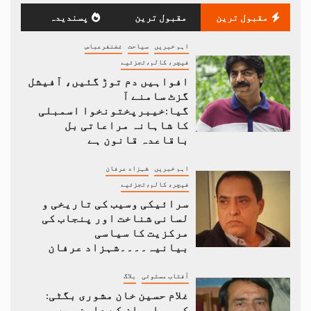
مقبول ترین
مقبول ترین
پسندیدہ
اہم خبریں
سیاحت
غضنفرعباس
فیچر، کالم،تجزئیے
افواہیں دم توڑ گئیں، آفیشل
گزٹ سامنے آ
گیا:خیبرپختونخوا اسمبلی
کا شاہانہ مراعاتی بل
باقاعدہ قانون ہے
اہم خبریں
شہزاد عرفان
فیچر، کالم،تجزئیے
سرائیکی وسیب کی تاریخی و
لسانی شناخت اور پنجاب کی
مرکزیت کا سیاسی
بیانیہ۔۔۔۔شہزاد عرفان
آفتاب مستوئی
بلاگ
غلام حسین خان مشوری بگٹی:
کوہ سلیمان کے دامن میں