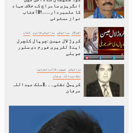
انگریزی سامراج کے خلاف جہاد
کا علمبردار…….!!||آفتاب
نواز مستوئی
اشولال
سرائیکی
سرائیکی شاعری
کتاب
کروڑ لال عیسن :چوپال کلچرل
اینڈ لٹریری فورم دی سلور
جوبلی
سرائیکی
فیچر، کالم،تجزئیے
ملک عبداللہ عرفان
کریمݨ نقلی۔۔۔||ملک عبداللہ
عرفان