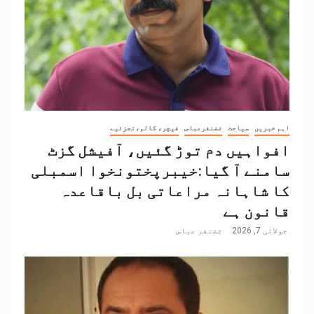
اہم خبریں
سیاحت
غضنفرعباس
فیچر، کالم،تجزئیے
افواہیں دم توڑ گئیں، آفیشل گزٹ
سامنے آ گیا:خیبرپختونخوا اسمبلی
کا شاہانہ مراعاتی بل باقاعدہ
قانون ہے
جولائی 7, 2026
غضنفر عباس