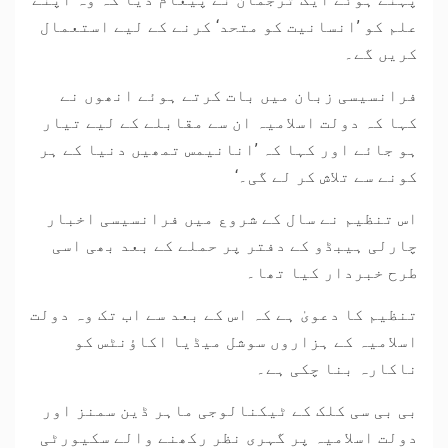
علم کو ’انسانیت کو متحد‘ کرنے کے لیے استعمال
کریں گے۔
فرانسیسی زبان میں بات کرتے ہوئے انھوں نے
کہا کہ دولت اسلامیہ ان سے مقابلے کے لیے تیار
ہو جائے اور کہا کہ ’انانیمس تمھیں دنیا کے ہر
کونے سے تلاش کر لے گی۔‘
اس تنظیم نے سال کے شروع میں فرانسیسی اخبار
چارلی ہیبڈو کے دفتر پر حملے کے بعد بھی اسی
طرح خبردار کیا تھا۔
تنظیم کا دعویٰ ہے کہ اس کے بعد سے اب تک وہ دولت
اسلامیہ کے ہزاروں سوشل میڈیا اکاؤنٹس کو
ناکارہ بنا چکی ہے۔
بی بی سی کلک کے ٹیکنالوجی ماہر ڈین سمنز اور
دولت اسلامیہ پر گہری نظر رکھنے والے سکیورٹی