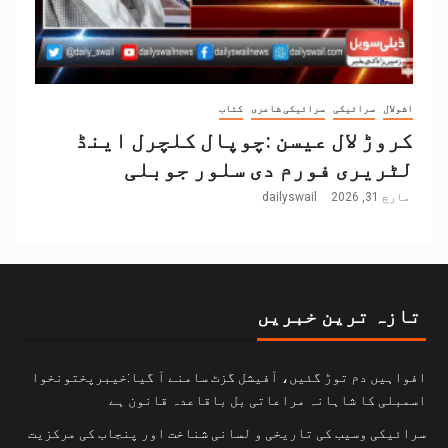
اشولال
سرائیکی
سرائیکی شاعری
کتاب
کروڑ لال عیسن :چوپال کلچرل اینڈ
لٹریری فورم دی سلور جوبلی
مارچ 31, 2026
dailyswail
تازہ ترین خبریں
افواہیں دم توڑ گئیں، آفیشل گزٹ سامنے آ گیا:خیبرپختونخوا
اسمبلی کا شاہانہ مراعاتی بل باقاعدہ قانون ہے
سرائیکی وسیب کی تاریخی و لسانی شناخت اور پنجاب کی مرکزیت