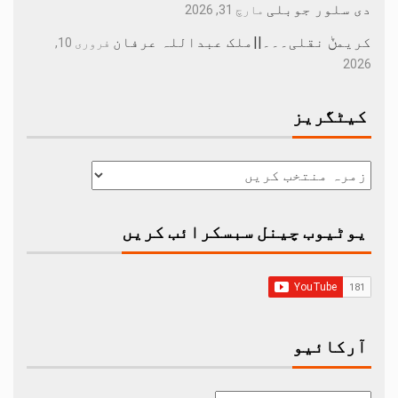
دی سلور جوبلی
مارچ 31, 2026
کریمݨ نقلی۔۔۔||ملک عبداللہ عرفان
فروری 10,
2026
کیٹگریز
یوٹیوب چینل سبسکرائب کریں
آرکائیو