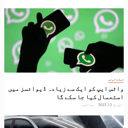
ٹیکنالوجی
واٹس ایپ کو ایک سے زیادہ ڈیوائسز میں
استعمال کیا جا سکے گا
اپریل 12, 2023
نمائندہ