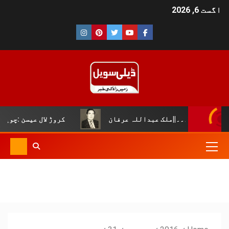
اگست 6, 2026
۔۔||ملک عبداللہ عرفان
کروڑ لال عیسن :چوپال کلچرل اینڈ