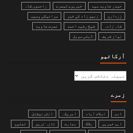
حیدر جاوید سید
خبریں،تبصرے
راحموں شاہ
زرداری
زمیں زاد کی خبر
سرائیکی وسیب
شاہ زادہ
شیخ رشید احمد
نصرت جاوید
نواز شریف
ڈیلی سویل
آرکائیو
زمرے
ادب
اسلام آباد
امریکہ
انٹرنیشنل
اہم خبریں
بلاگ
بھارت
تازہ ترین
تعلیم