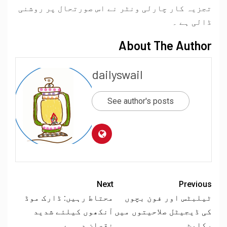
تجزیہ کار چارلی ونٹر نے اس صورتحال پر روشنی
ڈالی ہے ۔
About The Author
dailyswail
See author's posts
Next
Previous
ٹیلبٹس اور فون بچوں
محتاط رہیں: ڈارک موڈ
کی ڈیجیٹل صلاحیتوں میں
آنکھوں کیلئے شدید
رکاوٹ
نقصان دہ ہے