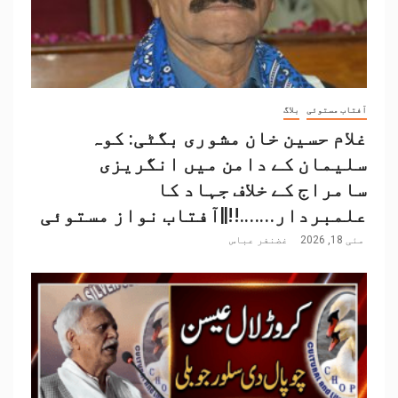
آفتاب مستوئی
بلاگ
غلام حسین خان مشوری بگٹی: کوہ
سلیمان کے دامن میں انگریزی
سامراج کے خلاف جہاد کا
علمبردار…….!!||آفتاب نواز مستوئی
مئی 18, 2026
غضنفر عباس