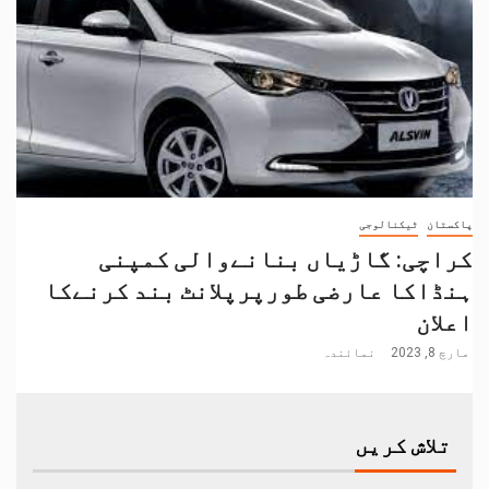
پاکستان
ٹیکنالوجی
کراچی: گاڑیاں بنانےوالی کمپنی
ہنڈاکا عارضی طورپرپلانٹ بند کرنےکا
اعلان
مارچ 8, 2023
نمائندہ
تلاش کریں