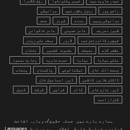
حیدر جاوید سید
خیبر پختونخوا
رؤف کلاسرا
راجن پور
رسول بخش رئیس
سرائیکی
سرائیکی وسیب
سندھ
شوبز
صحت
ظہور دھریجہ
عامر حسینی
عامر خاکوانی
فیچر، کالم،تجزئیے
لاہور
مبشر علی زیدی
مظفر گڑھ
معیشت
مقبوضہ کشمیر
ملتان
ملٹی میڈیا
میڈیا
نصرت جاوید
وجاہت مسعود
وسعت اللہ خان
ٹیکنالوجی
پاکستان
پنجاب
ڈاکٹر طاہرہ کاظمی
ڈیرہ اسماعیل خان
ڈیرہ غازی خان
کالم
کراچی
کرکٹ
کھیل
گلزار احمد
ہمارے بارے میں
جملہ حقوق/دوبارہ اشاعت
قواعد و ضوابط
ضابطہ اخلاق
ہم سے رابطہ
Languages