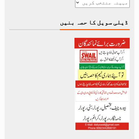
ڈیلی سویل کا حصہ بنیں