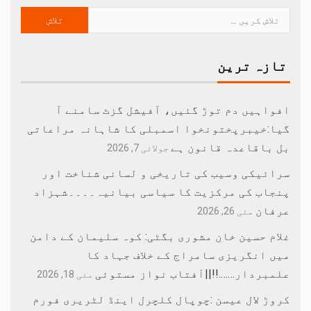
تازہ ترین
افواہیں دم توڑ گئیں، آفیشل گزٹ سامنے آ
گیا:خیبرپختونخوا اسمبلی کا شاہانہ مراعاتی
بل باقاعدہ قانون ہے
جولائی 7, 2026
سرائیکی وسیب کی تاریخی و لسانی شناخت اور
پنجاب کی مرکزیت کا سیاسی بیانیہ۔۔۔۔شہزاد
عرفان
مئی 26, 2026
غلام حسین خان مشوری بگٹی: کوہ سلیمان کے دامن
میں انگریزی سامراج کے خلاف جہاد کا
علمبردار…….!!||آفتاب نواز مستوئی
مئی 18, 2026
کروڑ لال عیسن :چوپال کلچرل اینڈ لٹریری فورم