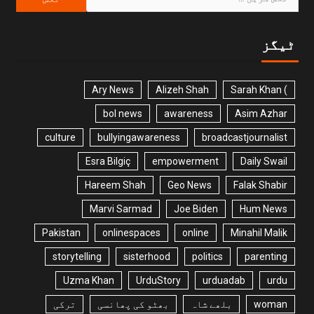
ٹیگز
Ary News
Alizeh Shah
) Sarah Khan
bol news
awareness
Asim Azhar
culture
bullyingawareness
broadcastjournalist
Esra Bilgiç
empowerment
Daily Swail
Hareem Shah
Geo News
Falak Shabir
Marvi Sarmad
Joe Biden
Hum News
Pakistan
onlinespaces
online
Minahil Malik
storytelling
sisterhood
politics
parenting
Uzma Khan
UrduStory
urduadab
urdu
woman
بلھے شاہ
بھٹو کی پھانسی
ترکی