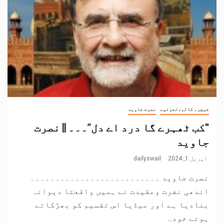
فیچر، کالم،تجزئیے
نصرت جاوید
"کب ٹھہرے گا درد اے دل”۔۔۔ || نصرت
جاوید
اپریل 1, 2024
dailyswail
نصرت جاوید ۔۔۔۔۔۔۔۔۔۔۔۔۔۔۔۔۔۔۔۔۔۔۔۔۔۔
اندھی نفرت وعقیدت نے ہمیں واقعتا دیوانہ
بنادیا ہے اور میڈیا اس تقسیم کو بھڑکاتے
ہوئے خود...