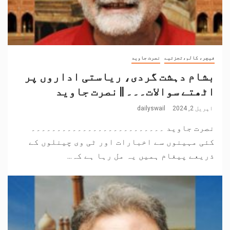
فیچر، کالم،تجزئیے
نصرت جاوید
بشام دہشت گردی، ریاستی اداروں پر
اٹھتے سوالات۔۔۔ || نصرت جاوید
اپریل 2, 2024
dailyswail
نصرت جاوید ۔۔۔۔۔۔۔۔۔۔۔۔۔۔۔۔۔۔۔۔۔۔۔۔۔۔
کئی مہینوں سے اخبارات اور ٹی وی چینلوں کے
ذریعے پیغام ہمیں یہ مل رہا ہے کہ...