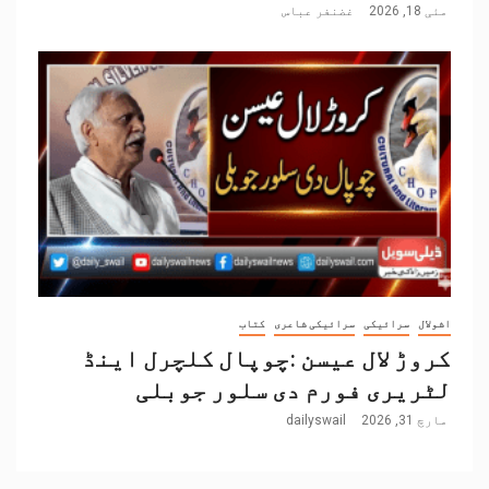
مئی 18, 2026
غضنفر عباس
اشولال
سرائیکی
سرائیکی شاعری
کتاب
کروڑ لال عیسن :چوپال کلچرل اینڈ
لٹریری فورم دی سلور جوبلی
مارچ 31, 2026
dailyswail