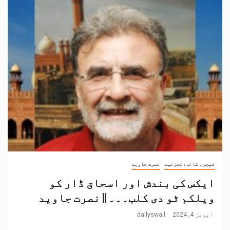
فیچر، کالم،تجزئیے
نصرت جاوید
ایکس کی بندش اور اسحاق ڈار کو
ویلکم ٹو دی کلب۔۔۔ || نصرت جاوید
اپریل 4, 2024
dailyswail