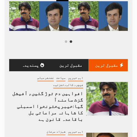
مقبول ترین
مقبول ترین
پسندیدہ
اہم خبریں
سیاحت
غضنفرعباس
فیچر، کالم،تجزئیے
افواہیں دم توڑ گئیں، آفیشل
گزٹ سامنے آ
گیا:خیبرپختونخوا اسمبلی
کا شاہانہ مراعاتی بل
باقاعدہ قانون ہے
اہم خبریں
شہزاد عرفان