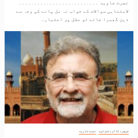
نصرت جاوید ۔۔۔۔۔۔۔۔۔۔۔۔۔۔۔۔۔۔۔۔۔۔۔۔۔۔
لامتناہی سوالات کے جواب نہ مل پانے کی وجہ سے
ذہن گھبرا جائے تو عقل پر اعتبار...
فیچر، کالم،تجزئیے
نصرت جاوید