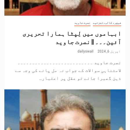
فیچر، کالم،تجزئیے
نصرت جاوید
ابہاموں میں لِپٹا ہمارا تحریری
آئین۔۔۔ || نصرت جاوید
اپریل 6, 2024
dailyswail
نصرت جاوید ۔۔۔۔۔۔۔۔۔۔۔۔۔۔۔۔۔۔۔۔۔۔۔۔۔۔
لامتناہی سوالات کے جواب نہ مل پانے کی وجہ سے
ذہن گھبرا جائے تو عقل پر اعتبار...