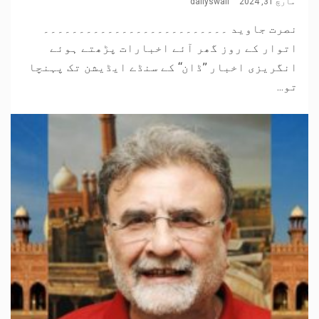
مارچ 31, 2024
dailyswail
نصرت جاوید ۔۔۔۔۔۔۔۔۔۔۔۔۔۔۔۔۔۔۔۔۔۔۔۔۔۔
اتوار کے روز گھر آئے اخبارات پڑھتے ہوئے
انگریزی اخبار ’’ڈان‘‘ کے سنڈے ایڈیشن تک پہنچا
تو...