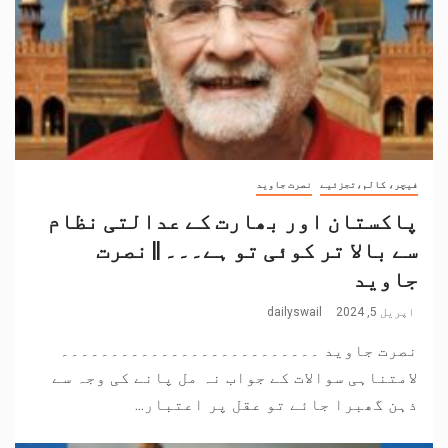
فیچر، کالم،تجزئیے
نصرت جاوید
پاکستان اور بھارت کے عدالتی نظام
سے بالا تر کوئی تو ہے۔۔۔ || نصرت
جاوید
اپریل 5, 2024
dailyswail
نصرت جاوید ۔۔۔۔۔۔۔۔۔۔۔۔۔۔۔۔۔۔۔۔۔۔۔۔۔۔
لامتناہی سوالات کے جواب نہ مل پانے کی وجہ سے
ذہن گھبرا جائے تو عقل پر اعتبار...