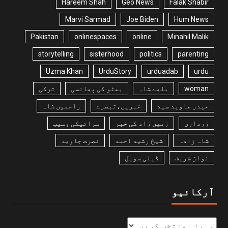
Hareem Shah
Geo News
Falak Shabir
Marvi Sarmad
Joe Biden
Hum News
Pakistan
onlinespaces
online
Minahil Malik
storytelling
sisterhood
politics
parenting
Uzma Khan
UrduStory
urduadab
urdu
woman
بلھے شاہ
بھٹو کی پھانسی
ترکی
حیدر جاوید سید
خبریں،تبصرے
راحموں شاہ
زرداری
زمیں زاد کی خبر
سرائیکی وسیب
شاہ زادہ
شیخ رشید احمد
نصرت جاوید
نواز شریف
ڈیلی سویل
آرکائیو