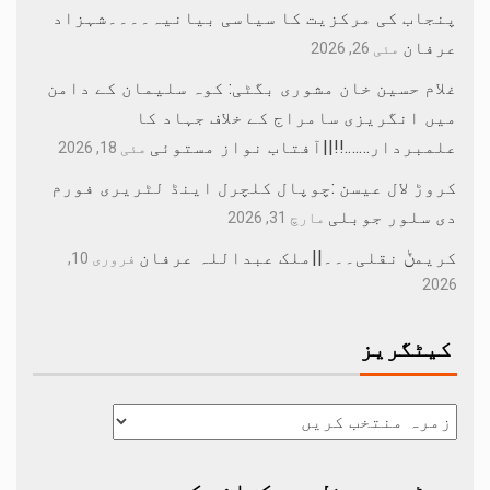
پنجاب کی مرکزیت کا سیاسی بیانیہ۔۔۔۔شہزاد
عرفان
مئی 26, 2026
غلام حسین خان مشوری بگٹی: کوہ سلیمان کے دامن
میں انگریزی سامراج کے خلاف جہاد کا
علمبردار…….!!||آفتاب نواز مستوئی
مئی 18, 2026
کروڑ لال عیسن :چوپال کلچرل اینڈ لٹریری فورم
دی سلور جوبلی
مارچ 31, 2026
کریمݨ نقلی۔۔۔||ملک عبداللہ عرفان
فروری 10,
2026
کیٹگریز