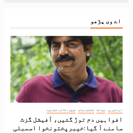
اے وی پڑھو
اہم خبریں
سیاحت
غضنفرعباس
فیچر، کالم،تجزئیے
افواہیں دم توڑ گئیں، آفیشل گزٹ
سامنے آ گیا:خیبرپختونخوا اسمبلی