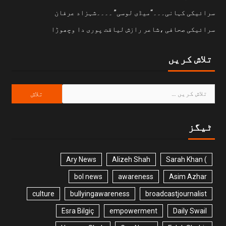
سرائیکی کہانی۔۔۔“میڈی لوسی” ۔۔۔۔شہزاد عرفان
سرائیکی صحافی ،شاعر رازش لیاقت پوری دا وچھوڑا
تلاش کریں
ٹیگز
Ary News
Alizeh Shah
) Sarah Khan
bol news
awareness
Asim Azhar
culture
bullyingawareness
broadcastjournalist
Esra Bilgiç
empowerment
Daily Swail