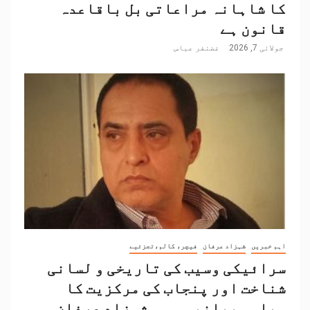
کا شاہانہ مراعاتی بل باقاعدہ
قانون ہے
جولائی 7, 2026
غضنفر عباس
اہم خبریں
شہزاد عرفان
فیچر، کالم،تجزئیے
سرائیکی وسیب کی تاریخی و لسانی
شناخت اور پنجاب کی مرکزیت کا
سیاسی بیانیہ۔۔۔۔شہزاد عرفان