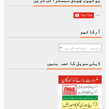
یوٹیوب چینل سبسکرائب کریں
آرکائیو
ڈیلی سویل کا حصہ بنیں