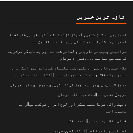
تازہ ترین خبریں
افواہیں دم توڑ گئیں، آفیشل گزٹ سامنے آ گیا:خیبرپختونخوا
اسمبلی کا شاہانہ مراعاتی بل باقاعدہ قانون ہے
سرائیکی وسیب کی تاریخی و لسانی شناخت اور پنجاب کی مرکزیت
کا سیاسی بیانیہ۔۔۔۔شہزاد عرفان
غلام حسین خان مشوری بگٹی: کوہ سلیمان کے دامن میں انگریزی
سامراج کے خلاف جہاد کا علمبردار…….!!||آفتاب نواز مستوئی
کروڑ لال عیسن :چوپال کلچرل اینڈ لٹریری فورم دی سلور جوبلی
کریمݨ نقلی۔۔۔||ملک عبداللہ عرفان
دیپک راگ، ثریا ملتانیکر اور لوح اعزاز کی کہانی||رانا
محبوب اختر
خالی لفظاں دا میلہ||سعید اختر
قصے توں پہلے دا قصہ||ڈاکٹرنجیب حیدر