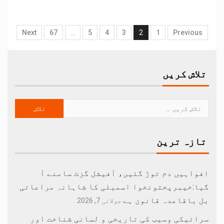
Next
67
…
5
4
3
2
1
Previous
تلاش کریں
تازہ ترین
افواہیں دم توڑ گئیں، آفیشل گزٹ سامنے آ
گیا:خیبرپختونخوا اسمبلی کا شاہانہ مراعاتی
بل باقاعدہ قانون ہے
جولائی 7, 2026
سرائیکی وسیب کی تاریخی و لسانی شناخت اور