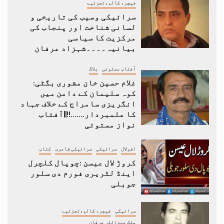
فیچر، کالم،تجزئیے
سرائیکی وسیب کی تاریخی و
لسانی شناخت اور پنجاب کی
مرکزیت کا سیاسی
بیانیہ۔۔۔۔شہزاد عرفان
آفتاب مستوئی
بلاگ
غلام حسین خان مشوری بگٹی:
کوہ سلیمان کے دامن میں
انگریزی سامراج کے خلاف جہاد
کا علمبردار…….!!||آفتاب
نواز مستوئی
اشولال
سرائیکی
سرائیکی شاعری
کتاب
کروڑ لال عیسن :چوپال کلچرل
اینڈ لٹریری فورم دی سلور
جوبلی
سرائیکی
فیچر، کالم،تجزئیے
ملک عبداللہ عرفان