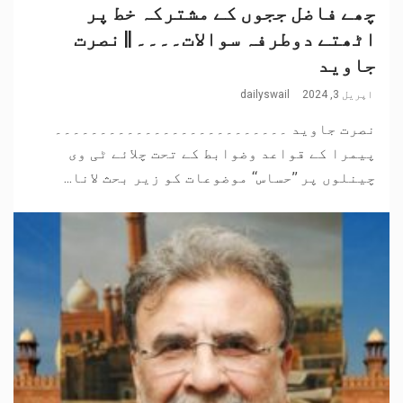
چھے فاضل ججوں کے مشترکہ خط پر
اٹھتے دوطرفہ سوالات۔۔۔۔ || نصرت
جاوید
اپریل 3, 2024
dailyswail
نصرت جاوید ۔۔۔۔۔۔۔۔۔۔۔۔۔۔۔۔۔۔۔۔۔۔۔۔۔۔
پیمرا کے قواعد وضوابط کے تحت چلائے ٹی وی
چینلوں پر ’’حساس‘‘ موضوعات کو زیر بحث لانا...