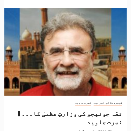
فیچر، کالم،تجزئیے
نصرت جاوید
قصّہ جونیجو کی وزارتِ عظمیٰ کا۔۔۔ ||
نصرت جاوید