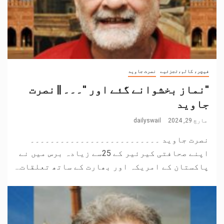
فیچر، کالم،تجزئیے
نصرت جاوید
"نماز بخشوانے گئے اور "۔۔۔ || نصرت
جاوید
مارچ 29, 2024
dailyswail
نصرت جاوید ۔۔۔۔۔۔۔۔۔۔۔۔۔۔۔۔۔۔۔۔۔۔۔۔۔۔
اپنے صحافتی کیرئیر کے 25سے زیادہ برس میں نے
پاکستان کے امریکہ اور بھارت کے ساتھ تعلقات...