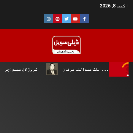
اگست 8, 2026
عبداللہ عرفان
کروڑ لال عیسن :چوپال کلچرل اینڈ لٹریری 