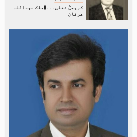
کریمݨ نقلی۔۔۔||ملک عبداللہ
عرفان