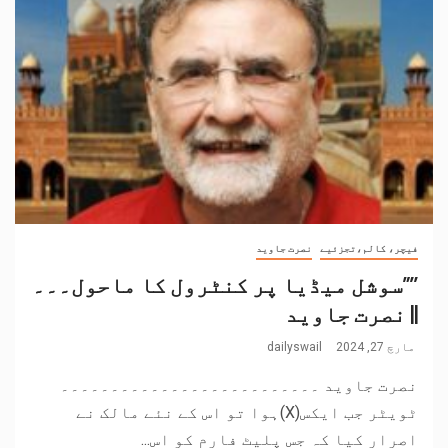
فیچر، کالم،تجزئیے
نصرت جاوید
’’”سوشل میڈیا پر کنٹرول کا ماحول۔۔۔
|| نصرت جاوید
مارچ 27, 2024
dailyswail
نصرت جاوید ۔۔۔۔۔۔۔۔۔۔۔۔۔۔۔۔۔۔۔۔۔۔۔۔۔۔
ٹویٹر جب ایکس(X)ہوا تو اس کے نئے مالک نے
اصرار کیا کہ جس پلیٹ فارم کو اس...