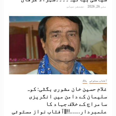
مئی 26, 2026
غضنفر عباس
آفتاب مستوئی
بلاگ
غلام حسین خان مشوری بگٹی: کوہ
سلیمان کے دامن میں انگریزی
سامراج کے خلاف جہاد کا
علمبردار…….!!||آفتاب نواز مستوئی