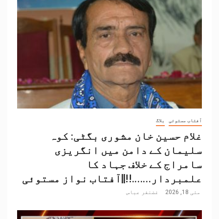
آفتاب مستوئی
بلاگ
غلام حسین خان مشوری بگٹی: کوہ
سلیمان کے دامن میں انگریزی
سامراج کے خلاف جہاد کا
علمبردار…….!!||آفتاب نواز مستوئی
مئی 18, 2026
غضنفر عباس