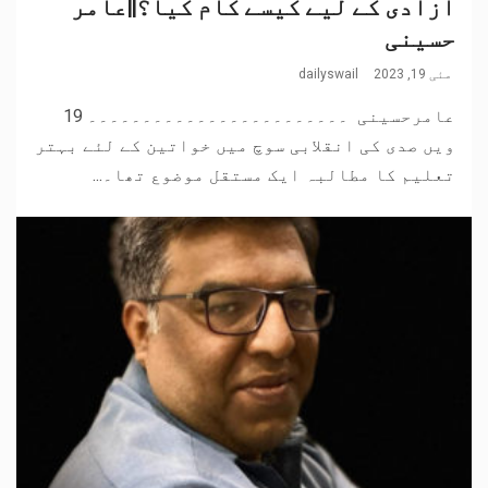
آزادی کے لیے کیسے کام کیا؟||عامر
حسینی
مئی 19, 2023
dailyswail
عامرحسینی ۔۔۔۔۔۔۔۔۔۔۔۔۔۔۔۔۔۔۔۔۔۔۔۔ 19
ویں صدی کی انقلابی سوچ میں خواتین کے لئے بہتر
تعلیم کا مطالبہ ایک مستقل موضوع تھا۔...