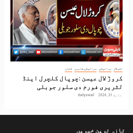
اشولال
سرائیکی
سرائیکی شاعری
کتاب
کروڑ لال عیسن :چوپال کلچرل اینڈ
لٹریری فورم دی سلور جوبلی
مارچ 31, 2026
dailyswail
تازہ ترین خبریں