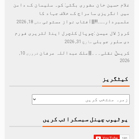
غلام حسین خان مشوری بگٹی: کوہ سلیمان کے دامن
میں انگریزی سامراج کے خلاف جہاد کا
علمبردار…….!!||آفتاب نواز مستوئی
مئی 18, 2026
کروڑ لال عیسن :چوپال کلچرل اینڈ لٹریری فورم
دی سلور جوبلی
مارچ 31, 2026
کریمݨ نقلی۔۔۔||ملک عبداللہ عرفان
فروری 10,
2026
کیٹگریز
یوٹیوب چینل سبسکرائب کریں