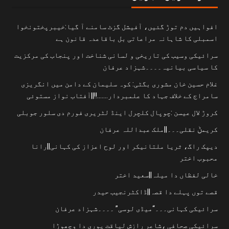
افواہیں دم توڑ گئیں، آفیشل گزٹ سامنے آ گیا:خیبرپختونخوا
اسمبلی کا شاہانہ مراعاتی بل باقاعدہ قانون ہے
سرائیکی وسیب کی تاریخی و لسانی شناخت اور پنجاب کی مرکزیت
کا سیاسی بیانیہ۔۔۔۔شہزاد عرفان
غلام حسین خان مشوری بگٹی: کوہ سلیمان کے دامن میں انگریزی
سامراج کے خلاف جہاد کا علمبردار…….!!||آفتاب نواز مستوئی
کروڑ لال عیسن :چوپال کلچرل اینڈ لٹریری فورم دی سلور جوبلی
کریمݨ نقلی۔۔۔||ملک عبداللہ عرفان
دیپک راگ، ثریا ملتانیکر اور لوح اعزاز کی کہانی||رانا
محبوب اختر
خالی لفظاں دا میلہ||سعید اختر
قصے توں پہلے دا قصہ||ڈاکٹرنجیب حیدر
سرائیکی کہانی۔۔۔“میڈی لوسی” ۔۔۔۔شہزاد عرفان
سرائیکی صحافی ،شاعر رازش لیاقت پوری دا وچھوڑا