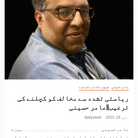
عامر حسینی
فیچر، کالم،تجزئیے
ریاستی تشدد سے مخالف کو کچلنے کی
ترغیب||عامر حسینی
مئی 20, 2023
dailyswail
عامرحسینی ۔۔۔۔۔۔۔۔۔۔۔۔۔۔۔۔۔۔۔۔۔۔۔۔ میرے
ایک انتہائی قابل احترام دوست نے مجھے کہا کہ