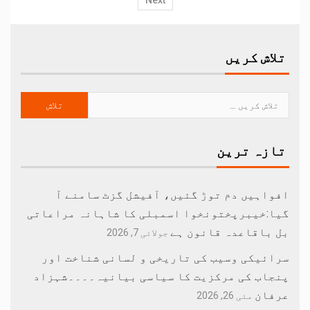
Next
تلاش کریں
تازہ ترین
افواہیں دم توڑ گئیں، آفیشل گزٹ سامنے آ
گیا:خیبرپختونخوا اسمبلی کا شاہانہ مراعاتی
بل باقاعدہ قانون ہے
جولائی 7, 2026
سرائیکی وسیب کی تاریخی و لسانی شناخت اور
پنجاب کی مرکزیت کا سیاسی بیانیہ۔۔۔۔شہزاد
عرفان
مئی 26, 2026