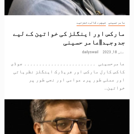
عامر حسینی
فیچر، کالم،تجزئیے
مارکس اور اینگلز کی خواتین کے لیے
جدوجہد||عامر حسینی
مئی 18, 2023
dailyswail
عامرحسینی ۔۔۔۔۔۔۔۔۔۔۔۔۔۔۔۔۔۔۔۔۔۔۔۔ جوڈی
کاکس کارل مارکس اور فریڈرک اینگلز نظریاتی
اور عملی طور پر، عوامی اور نجی طور پر
خواتین...