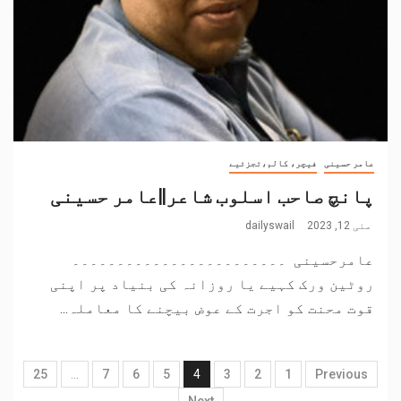
عامر حسینی
فیچر، کالم،تجزئیے
پانچ صاحب اسلوب شاعر||عامر حسینی
مئی 12, 2023
dailyswail
عامرحسینی ۔۔۔۔۔۔۔۔۔۔۔۔۔۔۔۔۔۔۔۔۔۔۔۔
روٹین ورک کہیے یا روزانہ کی بنیاد پر اپنی
قوت محنت کو اجرت کے عوض بیچنے کا معاملہ...
25
…
7
6
5
4
3
2
1
Previous