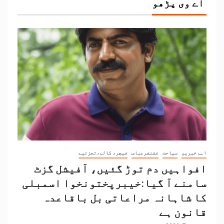
اے وی پڑھو
اہم خبریں
سیاحت
غضنفرعباس
فیچر، کالم،تجزئیے
افواہیں دم توڑ گئیں، آفیشل گزٹ
سامنے آ گیا:خیبرپختونخوا اسمبلی
کا شاہانہ مراعاتی بل باقاعدہ
قانون ہے