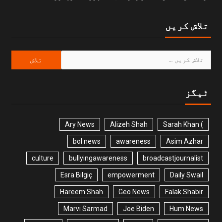
تلاش کریں
ٹیگز
Ary News
Alizeh Shah
) Sarah Khan
bol news
awareness
Asim Azhar
culture
bullyingawareness
broadcastjournalist
Esra Bilgiç
empowerment
Daily Swail
Hareem Shah
Geo News
Falak Shabir
Marvi Sarmad
Joe Biden
Hum News