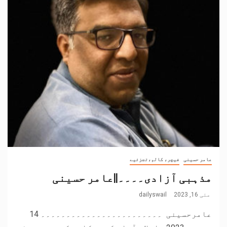
عامر حسینی
فیچر، کالم،تجزئیے
مذہبی آزادی۔۔۔۔||عامر حسینی
مئی 16, 2023
dailyswail
عامرحسینی ۔۔۔۔۔۔۔۔۔۔۔۔۔۔۔۔۔۔۔۔۔۔۔۔ 14