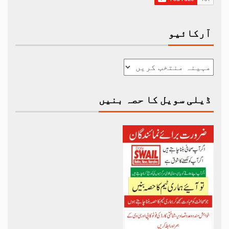
آرکائیو
ڈیلی سویل کا حصہ بنیں