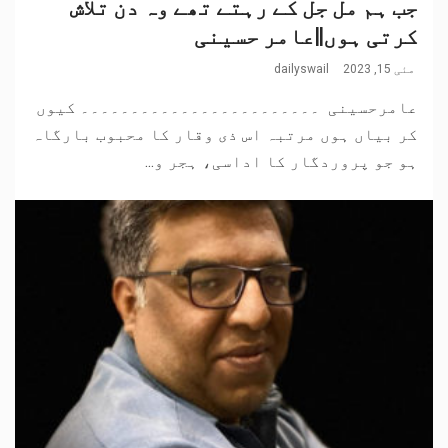
جب ہم مل جل کے رہتے تھے وہ دن تلاش
کرتی ہوں||عامر حسینی
مئی 15, 2023
dailyswail
عامرحسینی ۔۔۔۔۔۔۔۔۔۔۔۔۔۔۔۔۔۔۔۔۔۔۔۔ کیوں
کر بیاں ہوں مرتبہ اس ذی وقار کا محبوب بارگاہ
ہو جو پروردگار کا اداسی، ہجر و...