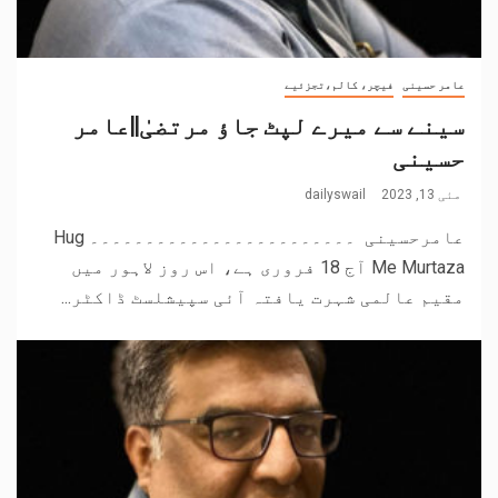
عامر حسینی
فیچر، کالم،تجزئیے
سینے سے میرے لپٹ جاؤ مرتضیٰ||عامر
حسینی
مئی 13, 2023
dailyswail
عامرحسینی ۔۔۔۔۔۔۔۔۔۔۔۔۔۔۔۔۔۔۔۔۔۔۔۔ Hug
Me Murtaza آج 18 فروری ہے، اس روز لاہور میں
مقیم عالمی شہرت یافتہ آئی سپیشلسٹ ڈاکٹر...