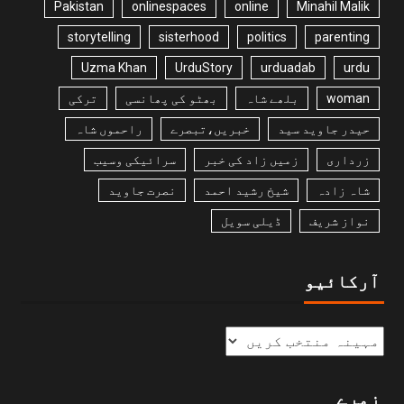
Pakistan
onlinespaces
online
Minahil Malik
storytelling
sisterhood
politics
parenting
Uzma Khan
UrduStory
urduadab
urdu
woman
بلھے شاہ
بھٹو کی پھانسی
ترکی
حیدر جاوید سید
خبریں،تبصرے
راحموں شاہ
زرداری
زمیں زاد کی خبر
سرائیکی وسیب
شاہ زادہ
شیخ رشید احمد
نصرت جاوید
نواز شریف
ڈیلی سویل
آرکائیو
زمرے