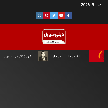
اگست 9, 2026
ملک عبداللہ عرفان
کروڑ لال عیسن :چوپال کلچرل اینڈ لٹر