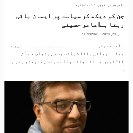
عامر حسینی
فیچر، کالم،تجزئیے
جن کو دیکھ کر سیاست پر ایمان باقی
رہتا ہے||عامر حسینی
مئی 23, 2023
dailyswail
عامرحسینی ۔۔۔۔۔۔۔۔۔۔۔۔۔۔۔۔۔۔۔۔۔۔۔۔ میرے
پیارے بھائی رانا شرافت وسطی پنجاب کے اُن
انگلیوں پر گنے جانے والے سیاسی کارکنوں میں
سے...