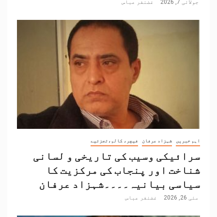
جولائی 7, 2026
غضنفر عباس
اہم خبریں
شہزاد عرفان
فیچر، کالم،تجزئیے
سرائیکی وسیب کی تاریخی و لسانی
شناخت اور پنجاب کی مرکزیت کا
سیاسی بیانیہ۔۔۔۔شہزاد عرفان
مئی 26, 2026
غضنفر عباس