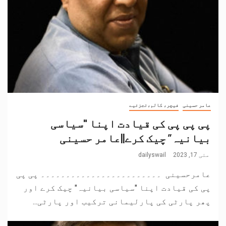
عامر حسینی
فیچر، کالم،تجزئیے
پی پی پی کی قیادت اپنا "سیاسی
بیانیہ” چیک کرے||عامر حسینی
مئی 17, 2023
dailyswail
عامرحسینی ۔۔۔۔۔۔۔۔۔۔۔۔۔۔۔۔۔۔۔۔۔۔۔۔ پی پی
پی کی قیادت اپنا "سیاسی بیانیہ" چیک کرے اور
پھر پارٹی کی پارلیمانی ترکیب اور پارٹی...