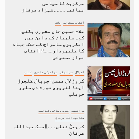
مرکزیت کا سیاسی
بیانیہ۔۔۔۔شہزاد عرفان
آفتاب مستوئی
بلاگ
غلام حسین خان مشوری بگٹی:
کوہ سلیمان کے دامن میں
انگریزی سامراج کے خلاف جہاد
کا علمبردار…….!!||آفتاب
نواز مستوئی
اشولال
سرائیکی
سرائیکی شاعری
کتاب
کروڑ لال عیسن :چوپال کلچرل
اینڈ لٹریری فورم دی سلور
جوبلی
سرائیکی
فیچر، کالم،تجزئیے
ملک عبداللہ عرفان
کریمݨ نقلی۔۔۔||ملک عبداللہ
عرفان