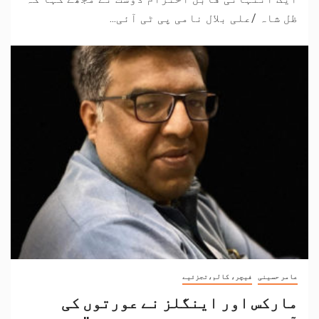
ظل شاہ /علی بلال نامی پی ٹی آئی...
عامر حسینی
فیچر، کالم،تجزئیے
مارکس اور اینگلز نے عورتوں کی