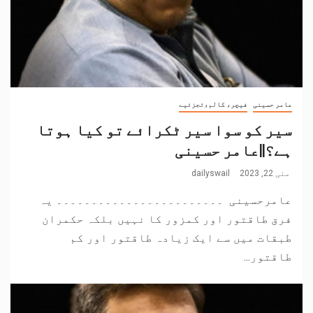
عامر حسینی
فیچر، کالم،تجزئیے
سیر کو سوا سیر ٹکرائے تو کیا ہوتا
ہے؟||عامر حسینی
مئی 22, 2023
dailyswail
عامرحسینی ۔۔۔۔۔۔۔۔۔۔۔۔۔۔۔۔۔۔۔۔۔۔۔۔ یہ
فرق طاقتور اور کمزور کا نہیں بلکہ حکمران
طبقات میں سے ایک زیادہ طاقتور اور کم
طاقتور...