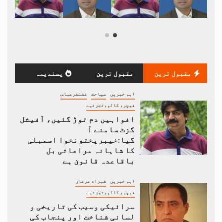
مقبول ترین
مقبول ترین
پسندیدہ
اہم خبریں
سیاحت
غضنفرعباس
فیچر، کالم،تجزئیے
افواہیں دم توڑ گئیں، آفیشل
گزٹ سامنے آ
گیا:خیبرپختونخوا اسمبلی
کا شاہانہ مراعاتی بل
باقاعدہ قانون ہے
اہم خبریں
شہزاد عرفان
فیچر، کالم،تجزئیے
سرائیکی وسیب کی تاریخی و
لسانی شناخت اور پنجاب کی