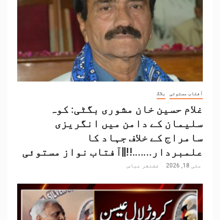
آفتاب مستوئی
بلاگ
غلام حسین خان مشوری بگٹی: کوہ
سلیمان کے دامن میں انگریزی
سامراج کے خلاف جہاد کا
علمبردار…….!!||آفتاب نواز مستوئی
مئی 18, 2026
غضنفر عباس