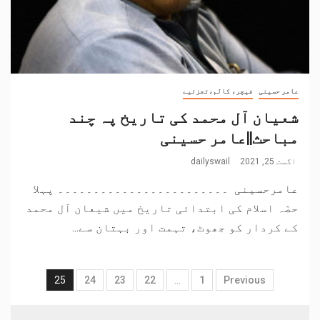
عامر حسینی
فیچر، کالم،تجزئیے
شعیان آل محمد کی تاریخ پہ چند
مباحث||عامر حسینی
اگست 25, 2021
dailyswail
عامرحسینی ۔۔۔۔۔۔۔۔۔۔۔۔۔۔۔۔۔۔۔۔۔۔۔۔ پہلا
حصّہ اسلام کی ابتدائی تاریخ میں شیعان آل محمد
کے کردار کو جھوٹ، تہمت اور بہتان سے...
25
24
23
22
…
1
Previous