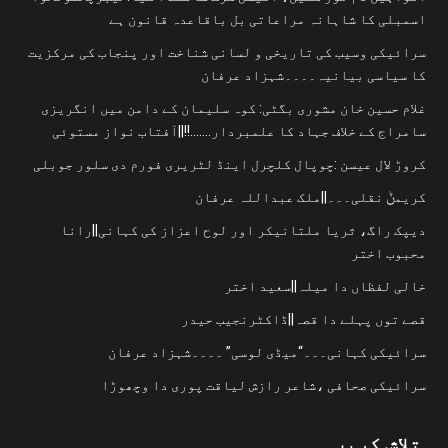
اسمبلی کا شاہانہ مراعاتی بل باقاعدہ قانون ہے
سرائیکی وسیب کی تاریخی و لسانی شناخت اور پنجاب کی مرکزیت
کا سیاسی بیانیہ۔۔۔۔شہزاد عرفان
غلام حسین خان مشوری بگٹی: کوہ سلیمان کے دامن میں انگریزی
سامراج کے خلاف جہاد کا علمبردار…….!!||آفتاب نواز مستوئی
کروڑ لال عیسن :چوپال کلچرل اینڈ لٹریری فورم دی سلور جوبلی
کریمݨ نقلی۔۔۔||ملک عبداللہ عرفان
دیپک راگ، ثریا ملتانیکر اور لوح اعزاز کی کہانی||رانا
محبوب اختر
خالی لفظاں دا میلہ||سعید اختر
قصے توں پہلے دا قصہ||ڈاکٹرنجیب حیدر
سرائیکی کہانی۔۔۔“میڈی لوسی” ۔۔۔۔شہزاد عرفان
سرائیکی صحافی ،شاعر رازش لیاقت پوری دا وچھوڑا
تلاش کریں