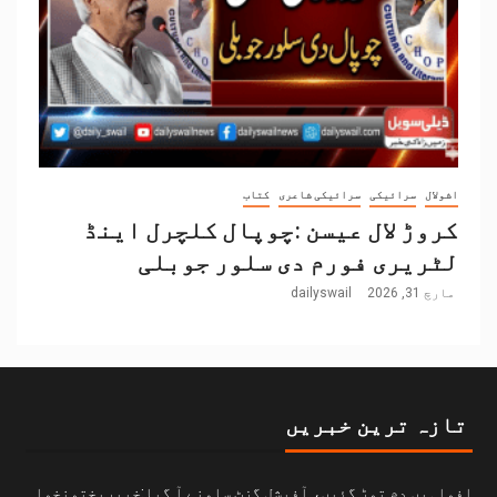
اشولال
سرائیکی
سرائیکی شاعری
کتاب
کروڑ لال عیسن :چوپال کلچرل اینڈ
لٹریری فورم دی سلور جوبلی
مارچ 31, 2026
dailyswail
تازہ ترین خبریں
افواہیں دم توڑ گئیں، آفیشل گزٹ سامنے آ گیا:خیبرپختونخوا