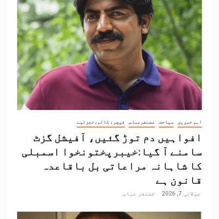
اہم خبریں
سیاحت
غضنفرعباس
فیچر، کالم،تجزئیے
افواہیں دم توڑ گئیں، آفیشل گزٹ
سامنے آ گیا:خیبرپختونخوا اسمبلی
کا شاہانہ مراعاتی بل باقاعدہ
قانون ہے
جولائی 7, 2026
غضنفر عباس