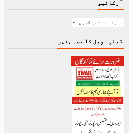
آرکائیو
ڈیلی سویل کا حصہ بنیں