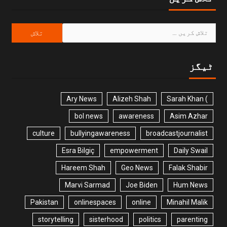
ٹیگز
Ary News
Alizeh Shah
) Sarah Khan
bol news
awareness
Asim Azhar
culture
bullyingawareness
broadcastjournalist
Esra Bilgiç
empowerment
Daily Swail
Hareem Shah
Geo News
Falak Shabir
Marvi Sarmad
Joe Biden
Hum News
Pakistan
onlinespaces
online
Minahil Malik
storytelling
sisterhood
politics
parenting