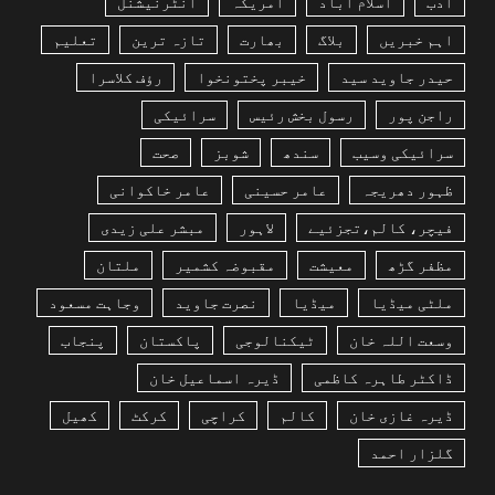
ادب
اسلام آباد
امریکہ
انٹرنیشنل
اہم خبریں
بلاگ
بھارت
تازہ ترین
تعلیم
حیدر جاوید سید
خیبر پختونخوا
رؤف کلاسرا
راجن پور
رسول بخش رئیس
سرائیکی
سرائیکی وسیب
سندھ
شوبز
صحت
ظہور دھریجہ
عامر حسینی
عامر خاکوانی
فیچر، کالم،تجزئیے
لاہور
مبشر علی زیدی
مظفر گڑھ
معیشت
مقبوضہ کشمیر
ملتان
ملٹی میڈیا
میڈیا
نصرت جاوید
وجاہت مسعود
وسعت اللہ خان
ٹیکنالوجی
پاکستان
پنجاب
ڈاکٹر طاہرہ کاظمی
ڈیرہ اسماعیل خان
ڈیرہ غازی خان
کالم
کراچی
کرکٹ
کھیل
گلزار احمد