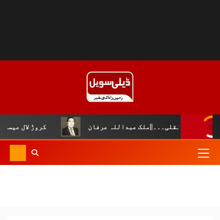
 نقلی۔۔۔||ملک عبداللہ عرفان
کروڑ لال عیسن :چوپال کلچ