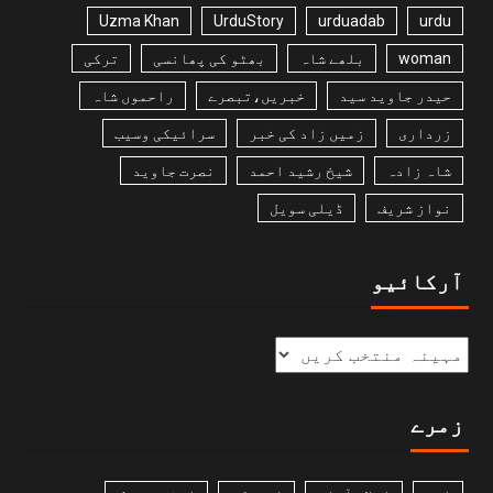
Uzma Khan
UrduStory
urduadab
urdu
woman
بلھے شاہ
بھٹو کی پھانسی
ترکی
حیدر جاوید سید
خبریں،تبصرے
راحموں شاہ
زرداری
زمیں زاد کی خبر
سرائیکی وسیب
شاہ زادہ
شیخ رشید احمد
نصرت جاوید
نواز شریف
ڈیلی سویل
آرکائیو
زمرے