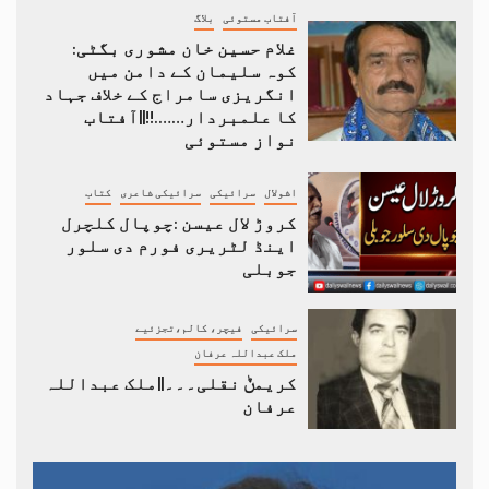
آفتاب مستوئی
بلاگ
غلام حسین خان مشوری بگٹی:
کوہ سلیمان کے دامن میں
انگریزی سامراج کے خلاف جہاد
کا علمبردار…….!!||آفتاب
نواز مستوئی
اشولال
سرائیکی
سرائیکی شاعری
کتاب
کروڑ لال عیسن :چوپال کلچرل
اینڈ لٹریری فورم دی سلور
جوبلی
سرائیکی
فیچر، کالم،تجزئیے
ملک عبداللہ عرفان
کریمݨ نقلی۔۔۔||ملک عبداللہ
عرفان