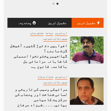
مقبول ترین
مقبول ترین
پسندیدہ
اہم خبریں
سیاحت
غضنفرعباس
فیچر، کالم،تجزئیے
افواہیں دم توڑ گئیں، آفیشل
گزٹ سامنے آ
گیا:خیبرپختونخوا اسمبلی
کا شاہانہ مراعاتی بل
باقاعدہ قانون ہے
اہم خبریں
شہزاد عرفان
فیچر، کالم،تجزئیے
سرائیکی وسیب کی تاریخی و
لسانی شناخت اور پنجاب کی
مرکزیت کا سیاسی
بیانیہ۔۔۔۔شہزاد عرفان