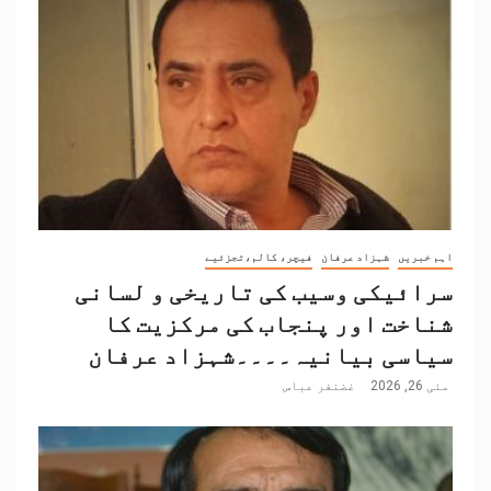
اہم خبریں
شہزاد عرفان
فیچر، کالم،تجزئیے
سرائیکی وسیب کی تاریخی و لسانی
شناخت اور پنجاب کی مرکزیت کا
سیاسی بیانیہ۔۔۔۔شہزاد عرفان
مئی 26, 2026
غضنفر عباس