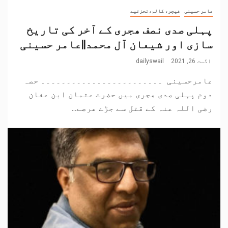
عامر حسینی
فیچر، کالم،تجزئیے
پہلی صدی نصف ھجری کے آخر کی تاریخ
سازی اور شیعان آل محمد||عامر حسینی
اگست 26, 2021
dailyswail
عامرحسینی ۔۔۔۔۔۔۔۔۔۔۔۔۔۔۔۔۔۔۔۔۔۔۔۔ حصہ
دوم پہلی صدی ھجری میں حضرت عثمان ابن عفان
رضی اللہ عنہ کے قتل سے جڑے عرصے...