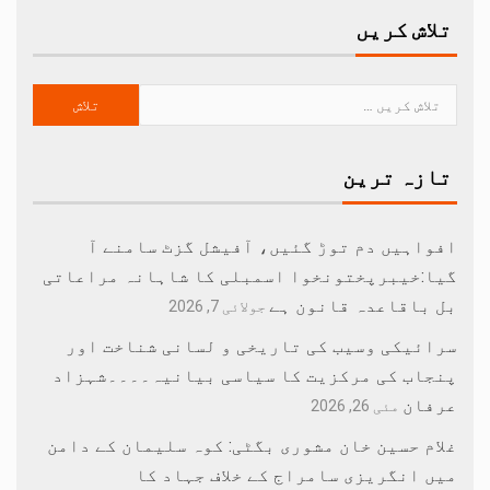
تلاش کریں
تازہ ترین
افواہیں دم توڑ گئیں، آفیشل گزٹ سامنے آ
گیا:خیبرپختونخوا اسمبلی کا شاہانہ مراعاتی
بل باقاعدہ قانون ہے
جولائی 7, 2026
سرائیکی وسیب کی تاریخی و لسانی شناخت اور
پنجاب کی مرکزیت کا سیاسی بیانیہ۔۔۔۔شہزاد
عرفان
مئی 26, 2026
غلام حسین خان مشوری بگٹی: کوہ سلیمان کے دامن
میں انگریزی سامراج کے خلاف جہاد کا