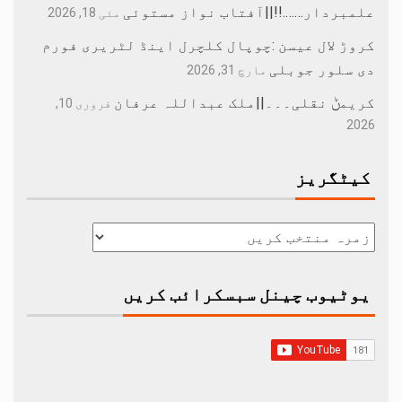
علمبردار…….!!||آفتاب نواز مستوئی
مئی 18, 2026
کروڑ لال عیسن :چوپال کلچرل اینڈ لٹریری فورم
دی سلور جوبلی
مارچ 31, 2026
کریمݨ نقلی۔۔۔||ملک عبداللہ عرفان
فروری 10,
2026
کیٹگریز
یوٹیوب چینل سبسکرائب کریں