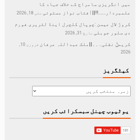
میں انگریزی سامراج کے خلاف جہاد کا
علمبردار…….!!||آفتاب نواز مستوئی
مئی 18, 2026
کروڑ لال عیسن :چوپال کلچرل اینڈ لٹریری فورم
دی سلور جوبلی
مارچ 31, 2026
کریمݨ نقلی۔۔۔||ملک عبداللہ عرفان
فروری 10,
2026
کیٹگریز
یوٹیوب چینل سبسکرائب کریں