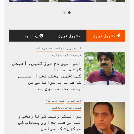
مقبول ترین
مقبول ترین
پسندیدہ
اہم خبریں
سیاحت
غضنفرعباس
فیچر، کالم،تجزئیے
افواہیں دم توڑ گئیں، آفیشل
گزٹ سامنے آ
گیا:خیبرپختونخوا اسمبلی
کا شاہانہ مراعاتی بل
باقاعدہ قانون ہے
اہم خبریں
شہزاد عرفان
فیچر، کالم،تجزئیے
سرائیکی وسیب کی تاریخی و
لسانی شناخت اور پنجاب کی
مرکزیت کا سیاسی