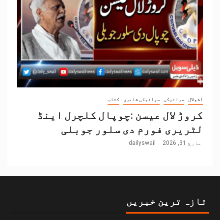
اشولال
سرائیکی
سرائیکی شاعری
کتاب
کروڑ لال عیسن :چوپال کلچرل اینڈ
لٹریری فورم دی سلور جوبلی
مارچ 31, 2026
dailyswail
تازہ ترین خبریں