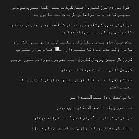
افواہیں دم توڑ گئیں، آفیشل گزٹ سامنے آ گیا:خیبرپختونخوا
اسمبلی کا شاہانہ مراعاتی بل باقاعدہ قانون ہے
سرائیکی وسیب کی تاریخی و لسانی شناخت اور پنجاب کی مرکزیت
کا سیاسی بیانیہ۔۔۔۔شہزاد عرفان
غلام حسین خان مشوری بگٹی: کوہ سلیمان کے دامن میں انگریزی
سامراج کے خلاف جہاد کا علمبردار…….!!||آفتاب نواز مستوئی
کروڑ لال عیسن :چوپال کلچرل اینڈ لٹریری فورم دی سلور جوبلی
کریمݨ نقلی۔۔۔||ملک عبداللہ عرفان
دیپک راگ، ثریا ملتانیکر اور لوح اعزاز کی کہانی||رانا
محبوب اختر
خالی لفظاں دا میلہ||سعید اختر
قصے توں پہلے دا قصہ||ڈاکٹرنجیب حیدر
سرائیکی کہانی۔۔۔“میڈی لوسی” ۔۔۔۔شہزاد عرفان
سرائیکی صحافی ،شاعر رازش لیاقت پوری دا وچھوڑا