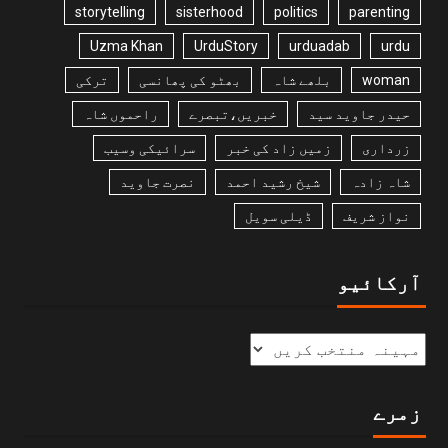
storytelling
sisterhood
politics
parenting
Uzma Khan
UrduStory
urduadab
urdu
woman
بلھے شاہ
بھٹو کی پھانسی
ترکی
حیدر جاوید سید
خبریں،تبصرے
راحموں شاہ
زرداری
زمیں زاد کی خبر
سرائیکی وسیب
شاہ زادہ
شیخ رشید احمد
نصرت جاوید
نواز شریف
ڈیلی سویل
آرکائیو
زمرے