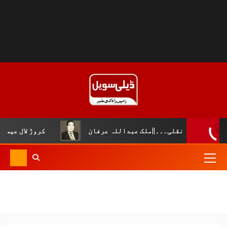
ݨ نقلی۔۔۔||ملک عبداللہ عرفان
کروڑ لال عیسن :چوپال کل