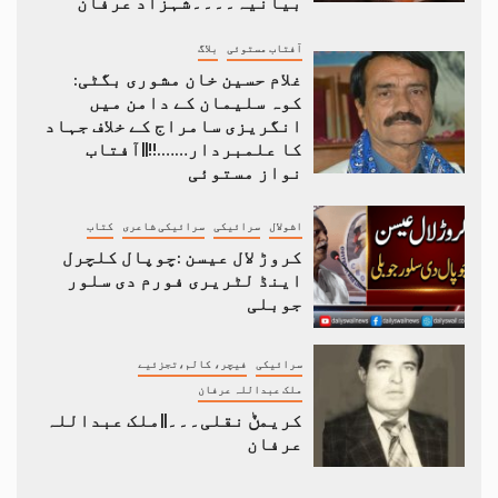
بیانیہ۔۔۔۔شہزاد عرفان
آفتاب مستوئی
بلاگ
غلام حسین خان مشوری بگٹی:
کوہ سلیمان کے دامن میں
انگریزی سامراج کے خلاف جہاد
کا علمبردار…….!!||آفتاب
نواز مستوئی
اشولال
سرائیکی
سرائیکی شاعری
کتاب
کروڑ لال عیسن :چوپال کلچرل
اینڈ لٹریری فورم دی سلور
جوبلی
سرائیکی
فیچر، کالم،تجزئیے
ملک عبداللہ عرفان
کریمݨ نقلی۔۔۔||ملک عبداللہ
عرفان