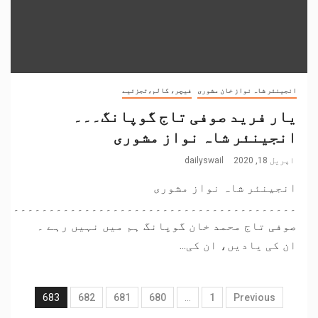
انجینئر شاہ نواز خان مشوری
فیچر، کالم،تجزئیے
یار فرید صوفی تاج گوپانگ۔۔۔
انجینئر شاہ نواز مشوری
اپریل 18, 2020
dailyswail
انجینئر شاہ نواز مشوری
۔۔۔۔۔۔۔۔۔۔۔۔۔۔۔۔۔۔۔۔۔۔۔۔۔۔۔۔۔۔۔۔۔۔۔۔۔۔۔۔
صوفی تاج محمد خان گوپانگ ہم میں نہیں رہے ۔
ان کی یادیں، ان کی...
683
682
681
680
…
1
Previous