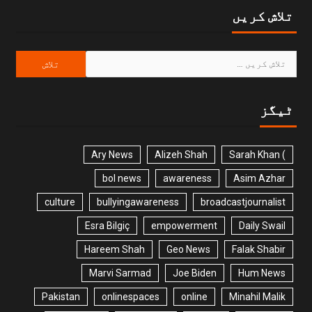
تلاش کریں
ٹیگز
Ary News
Alizeh Shah
) Sarah Khan
bol news
awareness
Asim Azhar
culture
bullyingawareness
broadcastjournalist
Esra Bilgiç
empowerment
Daily Swail
Hareem Shah
Geo News
Falak Shabir
Marvi Sarmad
Joe Biden
Hum News
Pakistan
onlinespaces
online
Minahil Malik