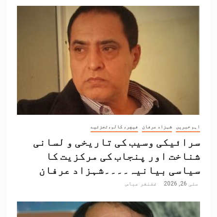
اہم خبریں
شہزاد عرفان
فیچر، کالم،تجزئیے
سرائیکی وسیب کی تاریخی و لسانی
شناخت اور پنجاب کی مرکزیت کا
سیاسی بیانیہ۔۔۔۔شہزاد عرفان
مئی 26, 2026
غضنفر عباس