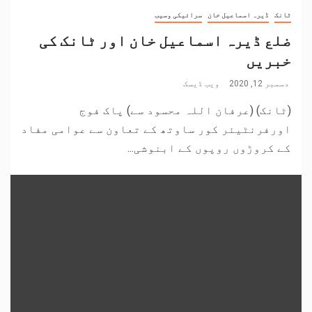
ٹانک
ڈیرہ اسماعیل خان
سرائیکی وسیب
ضلع ڈیرہ اسماعیل خان اور ٹانک کی
خبریں
دسمبر 12, 2020
ویب ڈیسک
(ٹانک) (عرفان اللہ محسود سے) پاک فوج
اورفرنٹیئر کور ساوتھ کے تعاون سے عوامی مفاد
کے کروڑوں روپوں کے ابنوشی...