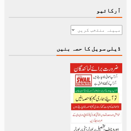
آرکائیو
ڈیلی سویل کا حصہ بنیں