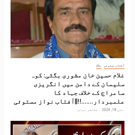
آفتاب مستوئی
بلاگ
غلام حسین خان مشوری بگٹی: کوہ
سلیمان کے دامن میں انگریزی
سامراج کے خلاف جہاد کا
علمبردار…….!!||آفتاب نواز مستوئی
مئی 18, 2026
غضنفر عباس