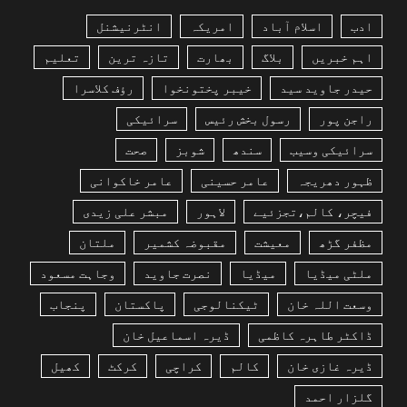
ادب
اسلام آباد
امریکہ
انٹرنیشنل
اہم خبریں
بلاگ
بھارت
تازہ ترین
تعلیم
حیدر جاوید سید
خیبر پختونخوا
رؤف کلاسرا
راجن پور
رسول بخش رئیس
سرائیکی
سرائیکی وسیب
سندھ
شوبز
صحت
ظہور دھریجہ
عامر حسینی
عامر خاکوانی
فیچر، کالم،تجزئیے
لاہور
مبشر علی زیدی
مظفر گڑھ
معیشت
مقبوضہ کشمیر
ملتان
ملٹی میڈیا
میڈیا
نصرت جاوید
وجاہت مسعود
وسعت اللہ خان
ٹیکنالوجی
پاکستان
پنجاب
ڈاکٹر طاہرہ کاظمی
ڈیرہ اسماعیل خان
ڈیرہ غازی خان
کالم
کراچی
کرکٹ
کھیل
گلزار احمد