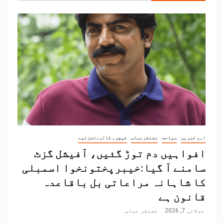
اہم خبریں
سیاحت
غضنفرعباس
فیچر، کالم،تجزئیے
افواہیں دم توڑ گئیں، آفیشل گزٹ
سامنے آ گیا:خیبرپختونخوا اسمبلی
کا شاہانہ مراعاتی بل باقاعدہ
قانون ہے
جولائی 7, 2026
غضنفر عباس