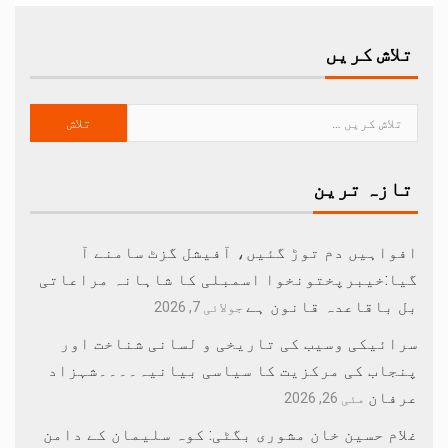
تلاش کریں
تازہ ترین
افواہیں دم توڑ گئیں، آفیشل گزٹ سامنے آ
گیا:خیبرپختونخوا اسمبلی کا شاہانہ مراعاتی
بل باقاعدہ قانون ہے
جولائی 7, 2026
سرائیکی وسیب کی تاریخی و لسانی شناخت اور
پنجاب کی مرکزیت کا سیاسی بیانیہ۔۔۔۔شہزاد
عرفان
مئی 26, 2026
غلام حسین خان مشوری بگٹی: کوہ سلیمان کے دامن