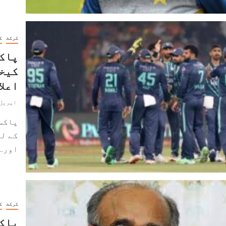
کرکٹ
ک
پاکس
کیخل
اعلا
اپریل 10, 023
پاکست
کے لئ
اور...
کرکٹ
ک
پاکس