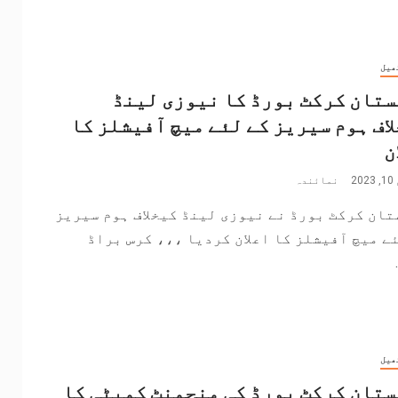
ھیل
تان کرکٹ بورڈ کا نیوزی لینڈ
اف ہوم سیریز کے لئے میچ آفیشلز کا
ن
2
نمائندہ
ان کرکٹ بورڈ نے نیوزی لینڈ کیخلاف ہوم سیریز
ے میچ آفیشلز کا اعلان کردیا ،،، کرس براڈ
ھیل
تان کرکٹ بورڈ کی منجمنٹ کمیٹی کا