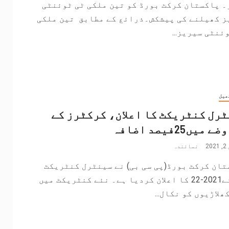
۔ پاکستان کرکٹ بورڈ کو تین ملکی ٹی ٹوئنٹی
ز کھیلنے کی پیشکش۔ذرائع کے مطابق تین ملکی
ئنٹی سیریز...
ھیل
رل کنٹریکٹ کا اعلان، کرکٹرز کے
میں25فیصد اضافہ
2
نمائندہ
ان کرکٹ بورڈ(پی سی بی) نے سینٹرل کنٹریکٹ
برائے2021-22 کا اعلان کردیا ہے۔ نئے کنٹریکٹ میں
ھلاڑیوں کو نکال...