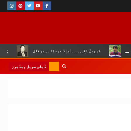
کریمݨ نقلی۔۔۔||ملک عبداللہ عرفان
کروڑ لال عیسن :چوپ
ڈیلی سویل ویڈیوز