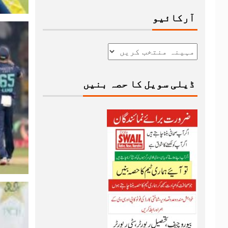
آرکائیو
ڈیلی سویل کا حصہ بنیں