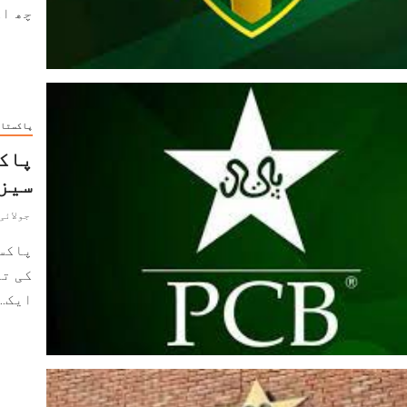
چھ اک
پاکستا
پاکس
سیزن
جولائی 27, 22
پاکس
کی تع
ایک...