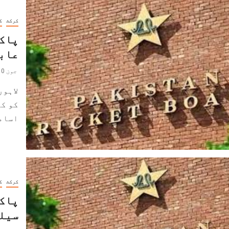
کرکٹ
ک
پاکس
عابد
جون 10, 2023
لاہور
کو ک
اسامہ
کرکٹ
ک
پاکس
سیلی