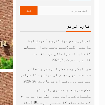
تازہ ترین
افواہیں دم توڑ گئیں، آفیشل گزٹ
سامنے آ گیا:خیبرپختونخوا اسمبلی
کا شاہانہ مراعاتی بل باقاعدہ
قانون ہے
جولائی 7, 2026
سرائیکی وسیب کی تاریخی و لسانی
شناخت اور پنجاب کی مرکزیت کا سیاسی
بیانیہ۔۔۔۔شہزاد عرفان
مئی 26, 2026
غلام حسین خان مشوری بگٹی: کوہ
سلیمان کے دامن میں انگریزی سامراج
کے خلاف جہاد کا علمبردار…….!!||آفتاب