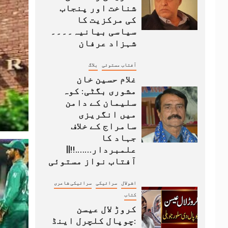
شناخت اور پنجاب
کی مرکزیت کا
سیاسی بیانیہ۔۔۔۔
شہزاد عرفان
آفتاب مستوئی
بلاگ
غلام حسین خان
مشوری بگٹی: کوہ
سلیمان کے دامن
میں انگریزی
سامراج کے خلاف
جہاد کا
علمبردار…….!!||
آفتاب نواز مستوئی
اشولال
سرائیکی
سرائیکی شاعری
کتاب
کروڑ لال عیسن
:چوپال کلچرل اینڈ