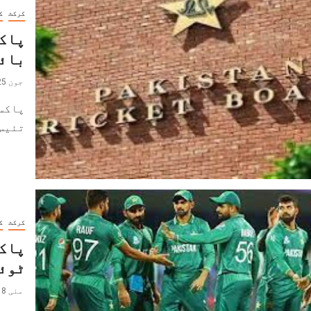
کرکٹ
ک
پاکس
بائی
جون 25, 2022
پاکس
تئیس 
کرکٹ
ک
پاکس
ٹوئن
مئی 18, 2022