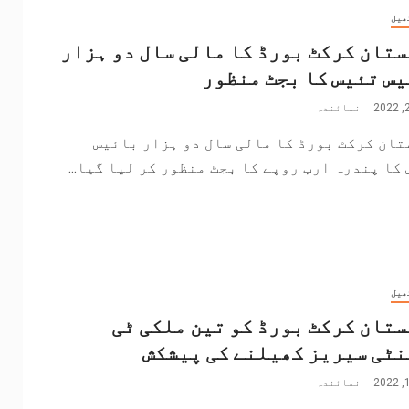
ھیل
تان کرکٹ بورڈ کا مالی سال دو ہزار
س تئیس کا بجٹ منظور
نمائندہ
تان کرکٹ بورڈ کا مالی سال دو ہزار بائیس
کا پندرہ ارب روپے کا بجٹ منظور کر لیا گیا...
ھیل
تان کرکٹ بورڈ کو تین ملکی ٹی
ٹی سیریز کھیلنے کی پیشکش
نمائندہ