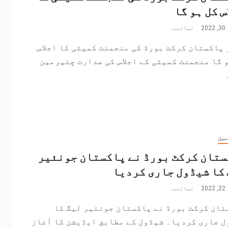
س کل ہو گا
2
نمائندہ
 پاکستان کرکٹ بورڈ کی منجمنٹ کمیٹی کا اجلاس
 گا منجمنٹ کمیٹی کے اجلاس کی صدارت چئیرمین
ھیل
تان کرکٹ بورڈ نے پاکستان جونئیر
کا شیڈول جاری کردیا
2
نمائندہ
تان کرکٹ بورڈ نے پاکستان جونئیر لیگ کا
 جاری کردیا۔ شیڈول کے مطابق ایڈیشن کا آغاز