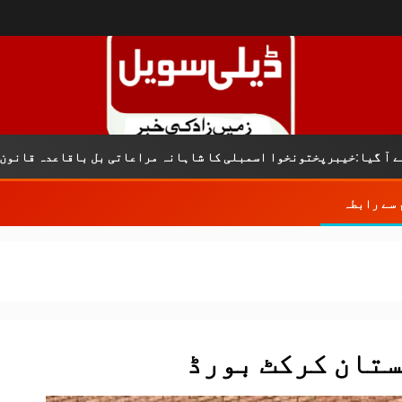
ختونخوا اسمبلی کا شاہانہ مراعاتی بل باقاعدہ قانون ہے
 سے رابطہ
تان کرکٹ بورڈ