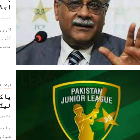
اجلا
دسمبر 30, 022
لاہور
کل ہو
نجم...
کرکٹ
ک
پاکس
لیگ 
ستمبر 22, 022
پاکس
شیڈول