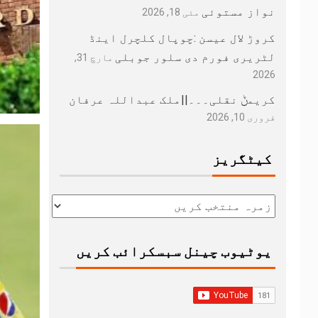
نواز مستوئی
مئی 18, 2026
کروڑ لال عیسن :چوپال کلچرل اینڈ
لٹریری فورم دی سلور جوبلی
مارچ 31,
2026
کریمݨ نقلی۔۔۔||ملک عبداللہ عرفان
فروری 10, 2026
کیٹگریز
یوٹیوب چینل سبسکرائب کریں