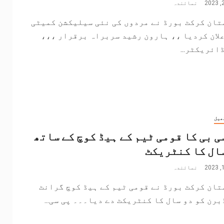
نمائندہ
تان کرکٹ بورڈ نے مردوں کی نئی سیلیکشن کمیٹی
لان کردیا ،، ہارون رشید سربراہ برقرار ،،،
ائریکٹر...
ھیل
ی بی کا قومی ٹیم کے ہیڈ کوچ کے ساتھ
ال کا کنٹریکٹ
نمائندہ
ان کرکٹ بورڈ نے قومی ٹیم کے ہیڈ کوچ گرانٹ
رن کو دو سال کا کنٹریکٹ دے دیا۔۔۔ پی سی...