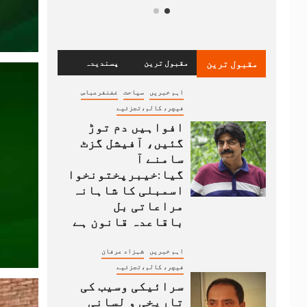
مقبول ترین
مقبول ترین
پسندیدہ
اہم خبریں
سیاحت
غضنفرعباس
فیچر، کالم،تجزئیے
افواہیں دم توڑ
گئیں، آفیشل گزٹ
سامنے آ
گیا:خیبرپختونخوا
اسمبلی کا شاہانہ
مراعاتی بل
باقاعدہ قانون ہے
اہم خبریں
شہزاد عرفان
فیچر، کالم،تجزئیے
سرائیکی وسیب کی
تاریخی و لسانی