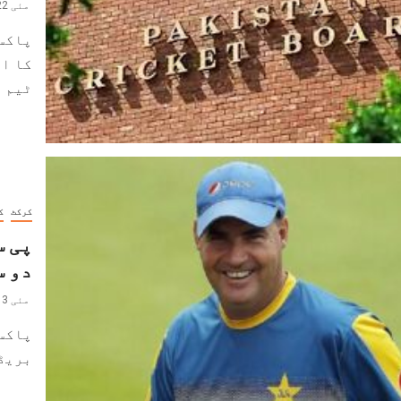
مئی 22, 2023
پاکس
کا اع
ٹیم ڈ
کرکٹ
ک
پی س
دو س
مئی 13, 2023
پاکست
بریڈب