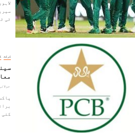
لاہور
سیری
ٹی ٹو
کرکٹ
ک
سینٹ
معاوضے 
جولائی 2, 021
پاکست
کئی ک