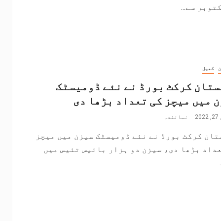
توبر سے...
ن
کھیل
تان کرکٹ بورڈ نے نئے ڈومیسٹک
 میں میچز کی تعداد بڑھا دی
20
نمائندہ
تان کرکٹ بورڈ نے نئے ڈومیسٹک سیزن میں میچز
داد بڑھا دی، سیزن دو ہزار بائیس تئیس میں