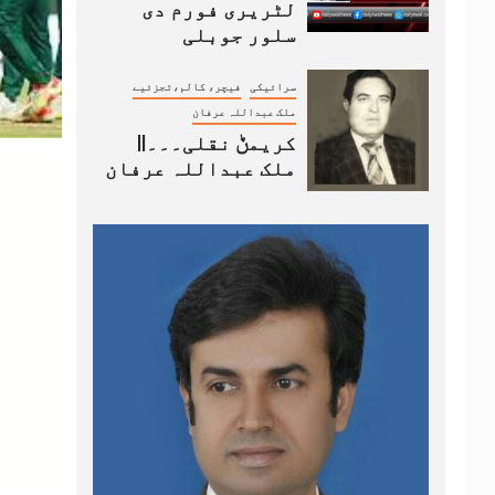
لٹریری فورم دی
سلور جوبلی
سرائیکی
فیچر، کالم،تجزئیے
ملک عبداللہ عرفان
کریمݨ نقلی۔۔۔||
ملک عبداللہ عرفان