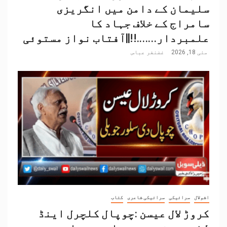
سلیمان کے دامن میں انگریزی
سامراج کے خلاف جہاد کا
علمبردار…….!!||آفتاب نواز مستوئی
مئی 18, 2026
غضنفر عباس
اشولال
سرائیکی
سرائیکی شاعری
کتاب
کروڑ لال عیسن :چوپال کلچرل اینڈ