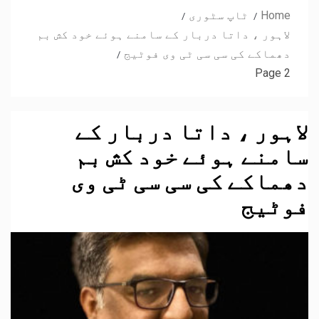
Home
ٹاپ سٹوری
لاہور ، داتا دربار کے سامنے ہوئے خود کش بم
دھماکے کی سی سی ٹی وی فوٹیج
Page 2
لاہور ، داتا دربار کے
سامنے ہوئے خود کش بم
دھماکے کی سی سی ٹی وی
فوٹیج