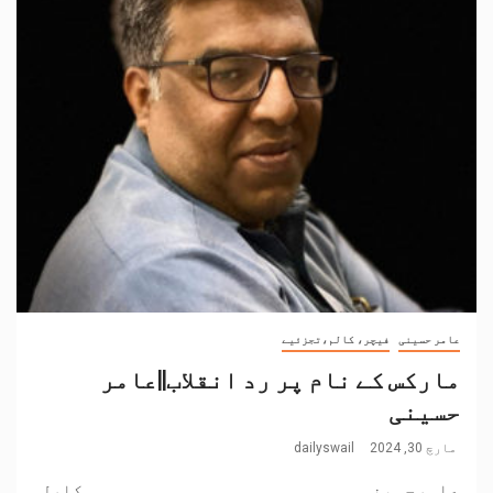
عامر حسینی
فیچر، کالم،تجزئیے
مارکس کے نام پر رد انقلاب||عامر
حسینی
مارچ 30, 2024
dailyswail
عامرحسینی ۔۔۔۔۔۔۔۔۔۔۔۔۔۔۔۔۔۔۔۔۔۔۔۔ کارل