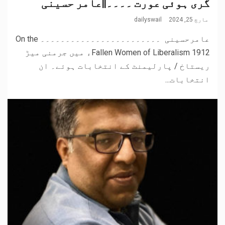
گری ہوئی عورت ۔۔۔۔||عامر حسینی
مارچ 25, 2024
dailyswail
عامرحسینی ۔۔۔۔۔۔۔۔۔۔۔۔۔۔۔۔۔۔۔۔۔۔۔۔ On the
Fallen Women of Liberalism 1912ء میں جرمنی میڑ
ریستاخ / پارلیمنٹ کے انتخابات ہوئے۔ ان
انتخابات...