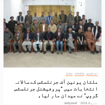
اہم خبریں
پاکستان
میڈیا
ملتان یونین آف جرنلسٹس کے سالانہ
انتخابات میں "پروفیشنل جرنلسٹس
گروپ” نے میدان مار لیا،
مارچ 6, 2024
dailyswail