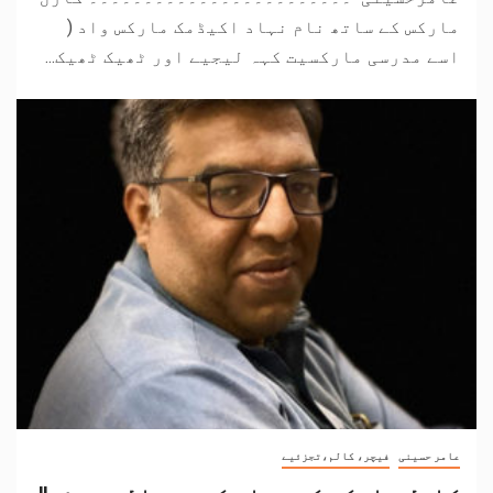
مارکس کے ساتھ نام نہاد اکیڈمک مارکس واد (
اسے مدرسی مارکسیت کہہ لیجیے اور ٹھیک ٹھیک...
عامر حسینی
فیچر، کالم،تجزئیے