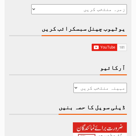
یوٹیوب چینل سبسکرائب کریں
آرکائیو
ڈیلی سویل کا حصہ بنیں