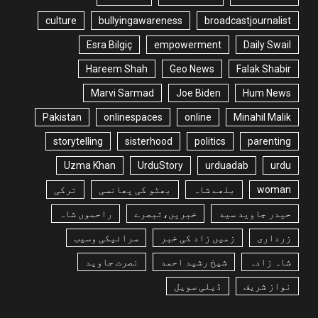
culture
bullyingawareness
broadcastjournalist
Esra Bilgiç
empowerment
Daily Swail
Hareem Shah
Geo News
Falak Shabir
Marvi Sarmad
Joe Biden
Hum News
Pakistan
onlinespaces
online
Minahil Malik
storytelling
sisterhood
politics
parenting
Uzma Khan
UrduStory
urduadab
urdu
woman
بلھے شاہ
بھٹو کی پھانسی
ترکی
حیدر جاوید سید
خبریں،تبصرے
راحموں شاہ
زرداری
زمیں زاد کی خبر
سرائیکی وسیب
شاہ زادہ
شیخ رشید احمد
نصرت جاوید
نواز شریف
ڈیلی سویل