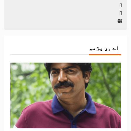
اے وی پڑھو