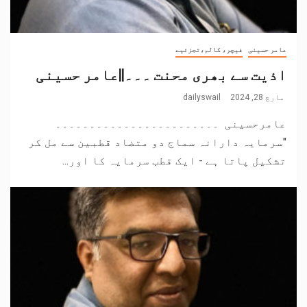
عامر حسینی
فیچر، کالم،تجزئیے
اذیت سے بھری محنت ۔۔۔||عامر حسینی
مارچ 28, 2024
dailyswail
عامرحسینی ۔۔۔۔۔۔۔۔۔۔۔۔۔۔۔۔۔۔۔۔۔۔۔۔
"سرمایہ دارانہ سماج دو متضاد قطبین سے مل کر
تشکیل پاتا ہے - ایک قطب سرمایہ کا اور...