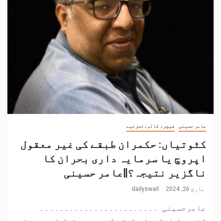
عامر حسینی
فیچر، کالم،تجزئیے
کٹوتیاں: حکمران طبقے کی غیر معقول
اپروچ یا سرمایہ داری بحران کا
ناگزیر نتیجہ؟||عامر حسینی
مارچ 26, 2024
dailyswail
عامرحسینی ۔۔۔۔۔۔۔۔۔۔۔۔۔۔۔۔۔۔۔۔۔۔۔۔