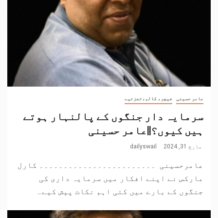
عامر حسینی
فیچر، کالم،تجزئیے
سرمایہ دار جنگوں کے پالنہار ہوتے
ہیں کیوں؟||عامر حسینی
مارچ 31, 2024
dailyswail
عامرحسینی ۔۔۔۔۔۔۔۔۔۔۔۔۔۔۔۔۔۔۔۔۔۔۔۔ کارل
مارکس نے اپنے افکار میں سرمایہ داری کی
جنگوں کے بارے میں کئی اہم نکات پیش کیے...