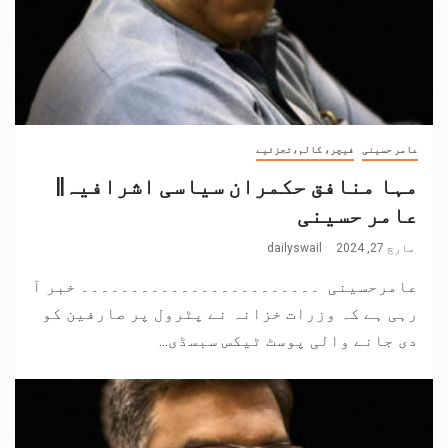
عامر حسینی
فیچر، کالم،تجزئیے
مہا منافق حکمران سیاسی اشرافیہ||
عامر حسینی
مارچ 27, 2024
dailyswail
عامرحسینی ۔۔۔۔۔۔۔۔۔۔۔۔۔۔۔۔۔۔۔۔۔۔۔۔ خبر آ
رہی ہے کہ وزرات خزانہ نے پٹرول پر صارفین کو
دی جانے والی پوسٹ ٹیکس سبسڈی...