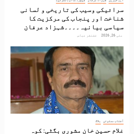
اہم خبریں
شہزاد عرفان
فیچر، کالم،تجزئیے
سرائیکی وسیب کی تاریخی و لسانی
شناخت اور پنجاب کی مرکزیت کا
سیاسی بیانیہ۔۔۔۔شہزاد عرفان
مئی 26, 2026
غضنفر عباس
آفتاب مستوئی
بلاگ
غلام حسین خان مشوری بگٹی: کوہ