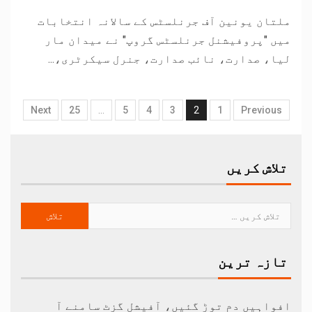
ملتان یونین آف جرنلسٹس کے سالانہ انتخابات
میں "پروفیشنل جرنلسٹس گروپ" نے میدان مار
لیا، صدارت، نائب صدارت، جنرل سیکرٹری،...
Next
25
…
5
4
3
2
1
Previous
تلاش کریں
تازہ ترین
افواہیں دم توڑ گئیں، آفیشل گزٹ سامنے آ