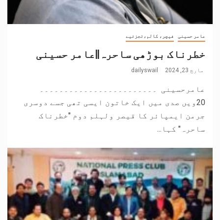
عامر حسینی
فیچر، کالم،تجزئیے
خطرناک بوڑھی ساحرہ||عامر حسینی
مارچ 23, 2024
dailyswail
عامرحسینی ۔۔۔۔۔۔۔۔۔۔۔۔۔۔۔۔۔۔۔۔۔۔۔۔
20ویں صدی میں ایک خاتون ایسی تھی جسے دوسری
جرمن ایمپائر کا قیصر ولہلم دوم "خطرناک
ساحرہ" کہا...