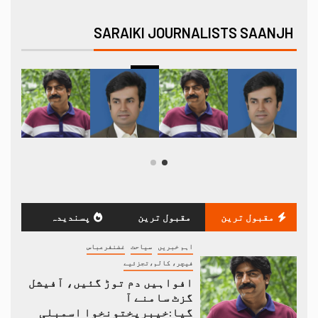
SARAIKI JOURNALISTS SAANJH
مقبول ترین
مقبول ترین
پسندیدہ
اہم خبریں
سیاحت
غضنفرعباس
فیچر، کالم،تجزئیے
افواہیں دم توڑ گئیں، آفیشل
گزٹ سامنے آ
گیا:خیبرپختونخوا اسمبلی