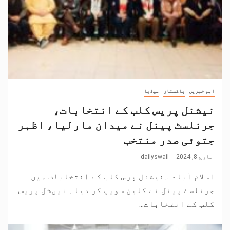
اہم خبریں
پاکستان
میڈیا
نیشنل پریس کلب کے انتخابات،
جرنلسٹ پینل نے میدان مارلیا، اظہر
جتوئی صدر منتخب
مارچ 8, 2024
dailyswail
اسلام آباد ۔نیشنل پرس کلب کے انتخابات میں
جرنلسٹ پینل نے کلین سویپ کر دیا۔ نیںشل پریس
کلب کے انتخابات...