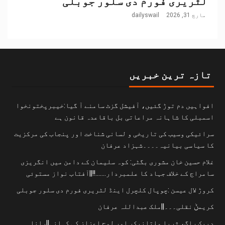
لٹریری فورم دی سلور جوبلی
مارچ 31, 2026
dailyswail
تازہ ترین خبریں
افواہیں دم توڑ گئیں، آفیشل گزٹ سامنے آ گیا:خیبرپختونخوا
اسمبلی کا شاہانہ مراعاتی بل باقاعدہ قانون ہے
سرائیکی وسیب کی تاریخی و لسانی شناخت اور پنجاب کی مرکزیت
کا سیاسی بیانیہ۔۔۔۔شہزاد عرفان
غلام حسین خان مشوری بگٹی: کوہ سلیمان کے دامن میں انگریزی
سامراج کے خلاف جہاد کا علمبردار…….!!||آفتاب نواز مستوئی
کروڑ لال عیسن :چوپال کلچرل اینڈ لٹریری فورم دی سلور جوبلی
کریمݨ نقلی۔۔۔||ملک عبداللہ عرفان
دیپک راگ، ثریا ملتانیکر اور لوح اعزاز کی کہانی||رانا