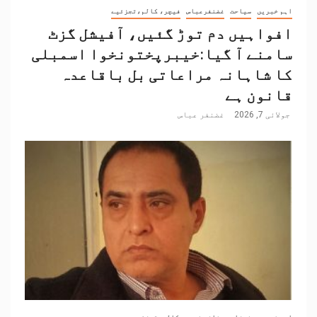
اہم خبریں
سیاحت
غضنفرعباس
فیچر، کالم،تجزئیے
افواہیں دم توڑ گئیں، آفیشل گزٹ
سامنے آ گیا:خیبرپختونخوا اسمبلی
کا شاہانہ مراعاتی بل باقاعدہ
قانون ہے
جولائی 7, 2026
غضنفر عباس