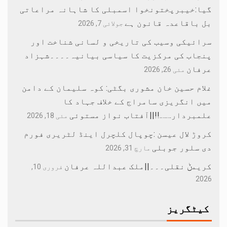
گیا:خیبرپختونخوا اسمبلی کا شاہانہ مراعاتی
بل باقاعدہ قانون ہے
جولائی 7, 2026
سرائیکی وسیب کی تاریخی و لسانی شناخت اور
پنجاب کی مرکزیت کا سیاسی بیانیہ۔۔۔۔شہزاد
عرفان
مئی 26, 2026
غلام حسین خان مشوری بگٹی: کوہ سلیمان کے دامن
میں انگریزی سامراج کے خلاف جہاد کا
علمبردار…….!!||آفتاب نواز مستوئی
مئی 18, 2026
کروڑ لال عیسن :چوپال کلچرل اینڈ لٹریری فورم
دی سلور جوبلی
مارچ 31, 2026
کریمݨ نقلی۔۔۔||ملک عبداللہ عرفان
فروری 10,
2026
کیٹگریز