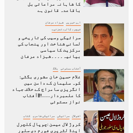
کا شاہانہ مراعاتی بل
باقاعدہ قانون ہے
اہم خبریں
شہزاد عرفان
فیچر، کالم،تجزئیے
سرائیکی وسیب کی تاریخی و
لسانی شناخت اور پنجاب کی
مرکزیت کا سیاسی
بیانیہ۔۔۔۔شہزاد عرفان
آفتاب مستوئی
بلاگ
غلام حسین خان مشوری بگٹی:
کوہ سلیمان کے دامن میں
انگریزی سامراج کے خلاف جہاد
کا علمبردار…….!!||آفتاب
نواز مستوئی
اشولال
سرائیکی
سرائیکی شاعری
کتاب
کروڑ لال عیسن :چوپال کلچرل
اینڈ لٹریری فورم دی سلور