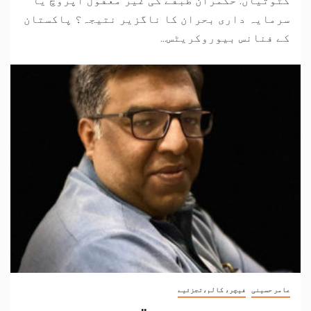
کٹوتیاں: حکمران طبقے کی غیر معقول اپروچ یا
سرمایہ داری بحران کا ناگزیر نتیجہ؟ پاکستان
کے فنانس بیوروکریٹس...
عامر حسینی
فیچر، کالم،تجزئیے