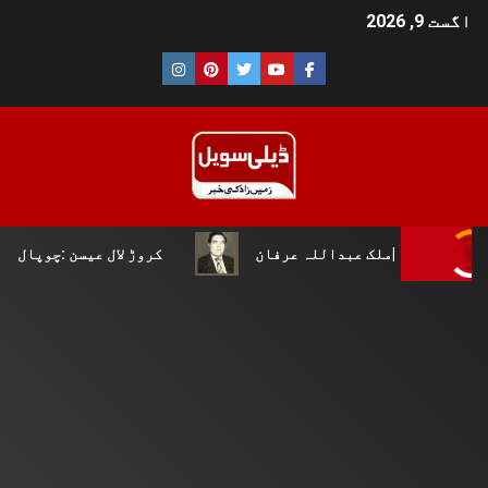
اگست 9, 2026
عبداللہ عرفان
کروڑ لال عیسن :چوپال کلچرل اینڈ لٹریری 