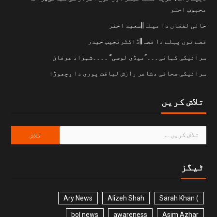
محبوب اختر
خالی لفظاں دا میلہ||سعید اختر
قصے توں پہلے دا قصہ||ڈاکٹرنجیب حیدر
سرائیکی کہانی۔۔۔“میڈی لوسی” ۔۔۔۔شہزاد عرفان
سرائیکی صحافی ،شاعر رازش لیاقت پوری دا وچھوڑا
تلاش کریں
ٹیگز
Ary News
Alizeh Shah
) Sarah Khan
bol news
awareness
Asim Azhar