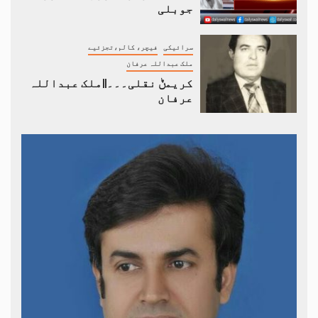
جوبلی
سرائیکی
فیچر، کالم،تجزئیے
ملک عبداللہ عرفان
کریمݨ نقلی۔۔۔||ملک عبداللہ
عرفان