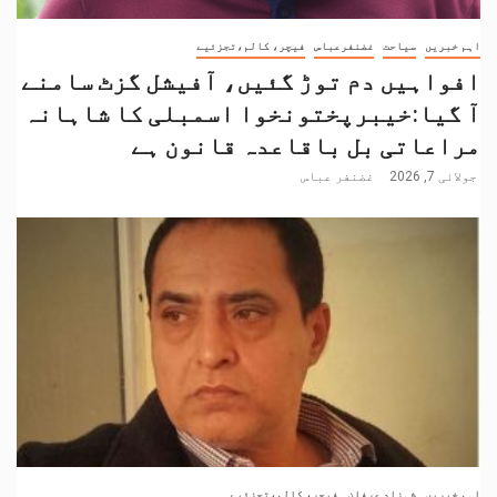
اہم خبریں
سیاحت
غضنفرعباس
فیچر، کالم،تجزئیے
افواہیں دم توڑ گئیں، آفیشل گزٹ سامنے
آ گیا:خیبرپختونخوا اسمبلی کا شاہانہ
مراعاتی بل باقاعدہ قانون ہے
جولائی 7, 2026
غضنفر عباس
اہم خبریں
شہزاد عرفان
فیچر، کالم،تجزئیے