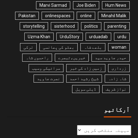
Marvi Sarmad
Joe Biden
Hum News
Pakistan
onlinespaces
online
Minahil Malik
storytelling
sisterhood
politics
parenting
Uzma Khan
UrduStory
urduadab
urdu
woman
بلھے شاہ
بھٹو کی پھانسی
ترکی
حیدر جاوید سید
خبریں،تبصرے
راحموں شاہ
زرداری
زمیں زاد کی خبر
سرائیکی وسیب
شاہ زادہ
شیخ رشید احمد
نصرت جاوید
نواز شریف
ڈیلی سویل
آرکائیو