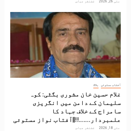
مئی 26, 2026
غضنفر عباس
آفتاب مستوئی
بلاگ
غلام حسین خان مشوری بگٹی: کوہ
سلیمان کے دامن میں انگریزی
سامراج کے خلاف جہاد کا
علمبردار…….!!||آفتاب نواز مستوئی
مئی 18, 2026
غضنفر عباس