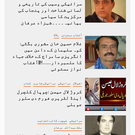
سرائیکی وسیب کی تاریخی و
لسانی شناخت اور پنجاب کی
مرکزیت کا سیاسی
بیانیہ۔۔۔۔شہزاد عرفان
آفتاب مستوئی
بلاگ
غلام حسین خان مشوری بگٹی:
کوہ سلیمان کے دامن میں
انگریزی سامراج کے خلاف جہاد
کا علمبردار…….!!||آفتاب
نواز مستوئی
اشولال
سرائیکی
سرائیکی شاعری
کتاب
کروڑ لال عیسن :چوپال کلچرل
اینڈ لٹریری فورم دی سلور
جوبلی
سرائیکی
فیچر، کالم،تجزئیے
ملک عبداللہ عرفان