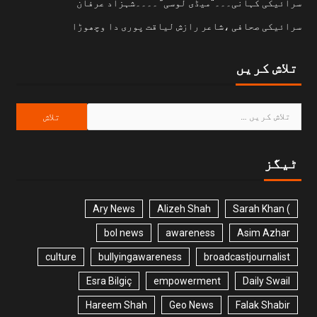
سرائیکی کہانی۔۔۔“میڈی لوسی” ۔۔۔۔شہزاد عرفان
سرائیکی صحافی ،شاعر رازش لیاقت پوری دا وچھوڑا
تلاش کریں
ٹیگز
Ary News
Alizeh Shah
) Sarah Khan
bol news
awareness
Asim Azhar
culture
bullyingawareness
broadcastjournalist
Esra Bilgiç
empowerment
Daily Swail
Hareem Shah
Geo News
Falak Shabir