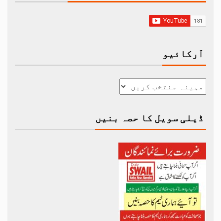
آرکائیو
ڈیلی سویل کا حصہ بنیں