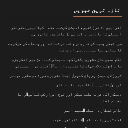
تازہ ترین خبریں
افواہیں دم توڑ گئیں، آفیشل گزٹ سامنے آ گیا:خیبرپختونخوا
اسمبلی کا شاہانہ مراعاتی بل باقاعدہ قانون ہے
سرائیکی وسیب کی تاریخی و لسانی شناخت اور پنجاب کی مرکزیت
کا سیاسی بیانیہ۔۔۔۔شہزاد عرفان
غلام حسین خان مشوری بگٹی: کوہ سلیمان کے دامن میں انگریزی
سامراج کے خلاف جہاد کا علمبردار…….!!||آفتاب نواز مستوئی
کروڑ لال عیسن :چوپال کلچرل اینڈ لٹریری فورم دی سلور جوبلی
کریمݨ نقلی۔۔۔||ملک عبداللہ عرفان
دیپک راگ، ثریا ملتانیکر اور لوح اعزاز کی کہانی||رانا
محبوب اختر
خالی لفظاں دا میلہ||سعید اختر
قصے توں پہلے دا قصہ||ڈاکٹرنجیب حیدر