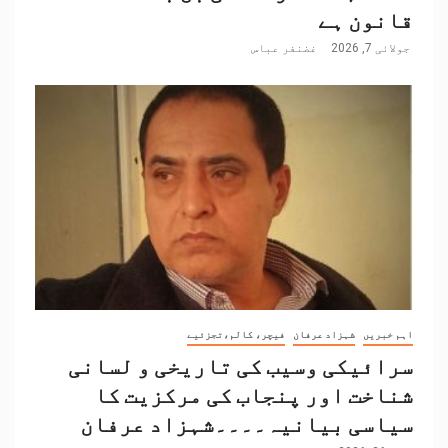
قانون ہے
جولائی 7, 2026
غضنفر عباس
اہم خبریں
شہزاد عرفان
فیچر، کالم،تجزئیے
سرائیکی وسیب کی تاریخی و لسانی
شناخت اور پنجاب کی مرکزیت کا
سیاسی بیانیہ۔۔۔۔شہزاد عرفان