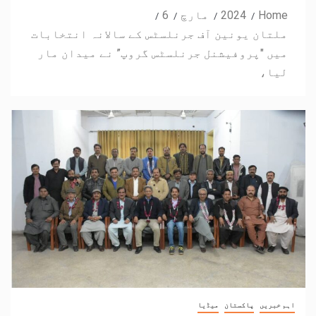
Home
2024
مارچ
6
ملتان یونین آف جرنلسٹس کے سالانہ انتخابات
میں "پروفیشنل جرنلسٹس گروپ” نے میدان مار
لیا،
اہم خبریں
پاکستان
میڈیا