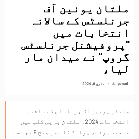
ملتان یونین آف
جرنلسٹس کے سالانہ
انتخابات میں
"پروفیشنل جرنلسٹس
گروپ” نے میدان مار
لیا،
dailyswail
مارچ 6, 2024
ملتان یونین آف جرنلسٹس کے سالانہ
انتخابات 2024ء ملتان پریس کلب میں
منعقد ہوئے، پولنگ کا عمل صبح 9 بجے سے