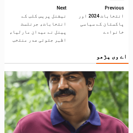
Next
Previous
انتخابات 2024 اور
نیشنل پریس کلب کے
پاکستان کے سیاسی
انتخابات، جرنلسٹ
خانوادے
پینل نے میدان مارلیا،
اظہر جتوئی صدر منتخب
اے وی پڑھو