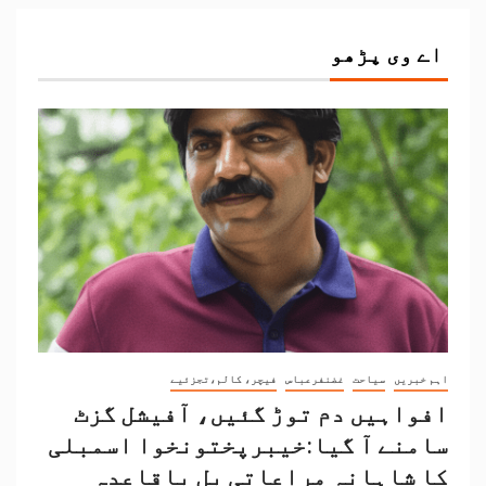
اے وی پڑھو
اہم خبریں
سیاحت
غضنفرعباس
فیچر، کالم،تجزئیے
افواہیں دم توڑ گئیں، آفیشل گزٹ
سامنے آ گیا:خیبرپختونخوا اسمبلی
کا شاہانہ مراعاتی بل باقاعدہ