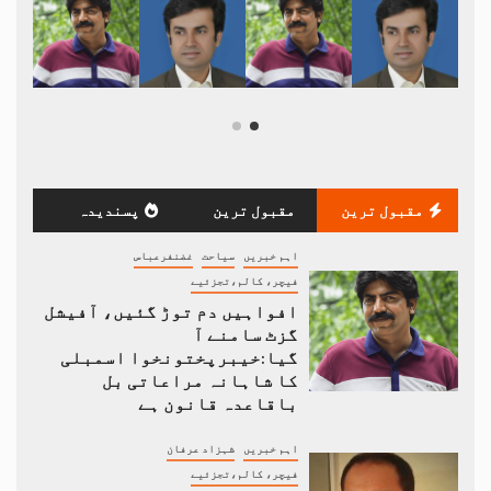
مقبول ترین
مقبول ترین
پسندیدہ
اہم خبریں
سیاحت
غضنفرعباس
فیچر، کالم،تجزئیے
افواہیں دم توڑ گئیں، آفیشل
گزٹ سامنے آ
گیا:خیبرپختونخوا اسمبلی
کا شاہانہ مراعاتی بل
باقاعدہ قانون ہے
اہم خبریں
شہزاد عرفان
فیچر، کالم،تجزئیے