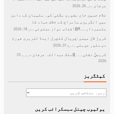
عرفان
مئی 26, 2026
غلام حسین خان مشوری بگٹی: کوہ سلیمان کے دامن
میں انگریزی سامراج کے خلاف جہاد کا
علمبردار…….!!||آفتاب نواز مستوئی
مئی 18, 2026
کروڑ لال عیسن :چوپال کلچرل اینڈ لٹریری فورم
دی سلور جوبلی
مارچ 31, 2026
کریمݨ نقلی۔۔۔||ملک عبداللہ عرفان
فروری 10,
2026
کیٹگریز
یوٹیوب چینل سبسکرائب کریں