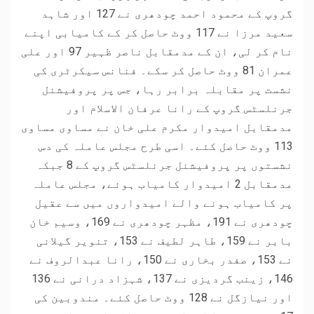
گروپ کے محمود احمد چودھری نے 127 اور شاہد
سعید مرزا نے 117 ووٹ حاصل کر کے کامیابی اپنے
نام کر لی، ان کے مدمقابل ناصر ظہیر 97 اور علی
عمران 81 ووٹ حاصل کر سکے۔ فنانس سیکرٹری کی
نشست پر مقابلہ برابر رہا، جس پر پروفیشنل
جرنلسٹس گروپ کے رانا عرفان الاسلام اور
مدمقابل امیدوار مکرم علی خان نے مساوی مساوی
113 ووٹ حاصل کئے۔ اسی طرح مجلس عاملہ کی دس
نشستوں پر پروفیشنل جرنلسٹس گروپ کے 8 جبکہ
مدمقابل 2 امیدوار کامیاب ہوئے، مجلس عاملہ
پر کامیاب ہونے والے امیدواروں میں سے عقیل
چودھری نے 191، مظہر چودھری نے 169، وسیم خان
بابر نے 159، طاہر لطیف نے 153، تنویر گیلانی
نے 153، صفدر بخاری نے 150، رانا عبدالروف نے
146، زینب گردیزی نے 137، شہزاد درانی نے 136
اور نیازگل نے 128 ووٹ حاصل کئے۔ مندوبین کی