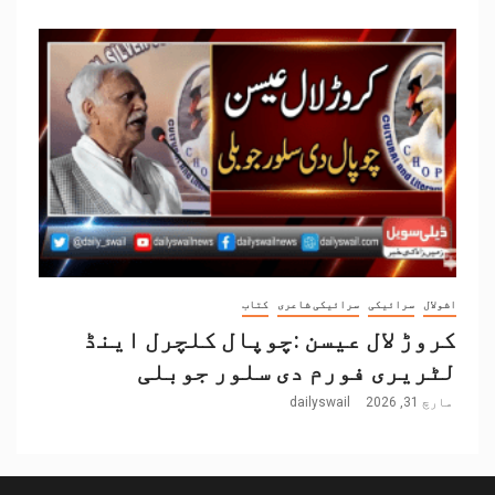
اشولال
سرائیکی
سرائیکی شاعری
کتاب
کروڑ لال عیسن :چوپال کلچرل اینڈ
لٹریری فورم دی سلور جوبلی
مارچ 31, 2026
dailyswail