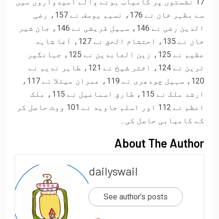
17 نشستوں پر کامیاب ہونے والے امیدواروں میں
سے مظہر خان نے 176، نسیم یوسف نے 157، رضی
الدین رضی نے 146، سہیل قریشی نے 146، جان شیر
خان نے 135، احتشام الحق نے 127، آغا شاہد
عظیم نے 125، زین العابدین نے 125، جہانگیر
ترین نے 124، اختر شیخ نے 121، طاہر ندیم نے
120، سہیل چودھری نے 119، عمران میتلا نے 117،
ارشد ملک نے 115، طارق اسماعیل نے 115، ملک
اعظم نے 112 اور اسلم جاوید نے 101 ووٹ حاصل کر
کے کامیابی حاصل کی۔
About The Author
dailyswail
See author's posts