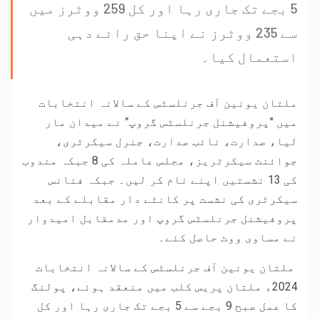
5 بجے تک جاری رہا اور کل 259 ووٹرز میں
سے 235 ووٹرز نے اپنا حق رائے دہی
استعمال کیا۔
ملتان یونین آف جرنلسٹس کے سالانہ انتخابات
میں "پروفیشنل جرنلسٹس گروپ” نے میدان مار
لیا، صدارت، نائب صدارت، جنرل سیکرٹری،
جوائنٹ سیکرٹریز، مجلس عاملہ کی 8 جبکہ مندوب
کی 13 نشستیں اپنے نام کر لیں۔ جبکہ فنانس
سیکرٹری کی نشست پر کانٹے دار مقابلے کے بعد
پروفیشنل جرنلسٹس گروپ اور مدمقابل امیدوار
نے مساوی ووٹ حاصل کئے۔
ملتان یونین آف جرنلسٹس کے سالانہ انتخابات
2024ء ملتان پریس کلب میں منعقد ہوئے، پولنگ
کا عمل صبح 9 بجے سے 5 بجے تک جاری رہا اور کل