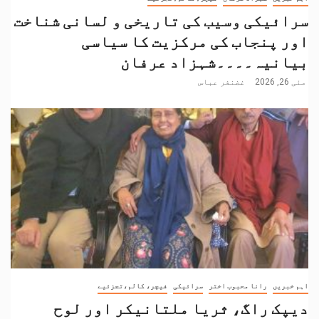
سرائیکی وسیب کی تاریخی و لسانی شناخت
اور پنجاب کی مرکزیت کا سیاسی
بیانیہ۔۔۔۔شہزاد عرفان
مئی 26, 2026
غضنفر عباس
اہم خبریں
رانا محبوب اختر
سرائیکی
فیچر، کالم،تجزئیے
دیپک راگ، ثریا ملتانیکر اور لوح