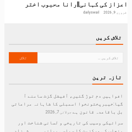
اعزاز کی کہانی||رانا محبوب اختر
فروری 9, 2026
dailyswail
تلاش کریں
تازہ ترین
افواہیں دم توڑ گئیں، آفیشل گزٹ سامنے آ
گیا:خیبرپختونخوا اسمبلی کا شاہانہ مراعاتی
بل باقاعدہ قانون ہے
جولائی 7, 2026
سرائیکی وسیب کی تاریخی و لسانی شناخت اور
پنجاب کی مرکزیت کا سیاسی بیانیہ۔۔۔۔شہزاد