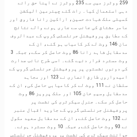
259 ووٹرز میں سے 235 ووٹرز نے اپنا حق رائے
دہی استعمال کیا۔ رات گئے چیئرمین الیکشن
کمیٹی ملک شہادت حسین، اراکین رانا فاروق اور
عامر مشتاق کی جانب سے جاری ہونے والے نتائج
کے مطابق پروفیشنل جرنلسٹس گروپ کے عبدالروف
مان 146 ووٹ لے کر کامیاب ہو گئے، ان کے
مدمقابل شاہد رانا 86 ووٹ حاصل کر سکے، جبکہ 3
ووٹ مسترد قرار دئیے گئے۔ اسی طرح نائب صدارت
کی دونوں نشستوں پر پروفیشنل جرنلسٹس گروپ کے
امیدواروں طارق انصاری نے 123 اور مجاہد
سلطان نے 111 ووٹ لے کر کامیابی حاصل کی، ان کے
مدمقابل وسیم خان 105 اور ملک پرویز 86 ووٹ
حاصل کر سکے۔ جنرل سیکرٹری کی نشست پر
پروفیشنل جرنلسٹس گروپ کے جاوید اقبال عنبر
نے 132 ووٹ حاصل کئے، ان کے مدمقابل سعید مکول
نے 93 ووٹ حاصل کئے، جبکہ 10 ووٹ مسترد ہوئے۔
جوائنٹ سیکرٹری کی نشست پر پروفیشنل جرنلسٹس