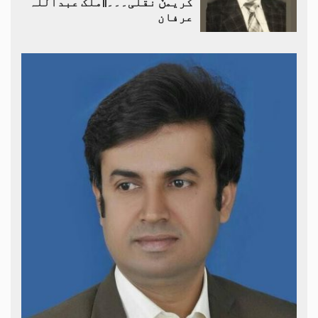
کریمݨ نقلی۔۔۔||ملک عبداللہ
عرفان