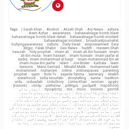
) Sarah Khan
#inshot
Alizeh Shah
Ary News
ashura
Tags:
Asim Azhar
awareness
bahawalnagar bomb blast
bahawalnagar bomb blast detail
bahawalnagar bomb incident
bahawalnagar incident
broadcastjournalist
bullyingawareness
culture
Daily Swail
empowerment
Esra
Bilgiç
Falak Shabir
Geo News
hadith
Hareem Shah
hawzah
holy prophet
imam ali
imam ali ibn hussain
imam
ali ibn musa
imam hassan
imam hussain
imam jaafar al
sadiq
imam mohammad al baqir
imam mohammad ibn ali
imam musa ibn jaafar
islam
Joe Biden
karbala
learn
lessons
Marvi Sarmad
Minahil Malik
mohammad taeb
mohammed
muharram
online
onlinespaces
parenting
prophet
qaim
Rohi Tv
sayeda fatima
seminary
sheikh
sisterhood
sofia tsourlaki
storytelling
sunna
tradition
urdu
urduadab
UrduStory
Uzma Khan
woman
αρχές
βασικές
ισλάμ
μαθαίνω
μάθημα
μωάμεθ
παράδοση
χαντίθ
σούννα
σούνι
σία
προφήτης
ابصار عالم
افغانستان طالبان جنگ
ایم یوجے
بدرعباس عابدی
بہاولنگر
بہاولنگر بم بلاسٹ
بہاولنگر بم دھماکے
بہاولنگر بم دھماکے میں زخمی ہونے والے افراد کے نام
بہاولنگر میں بم دھماکہ
بہاولنگر میں جلوس پر دھماکہ
حملہ آور گرفتار
خط
دھماکا
ڈیلی سویل
زمیں زاد کی
خبر
عامر حسینی
لاہور ، داتا دربار کے سامنے ہوئے خود
کش بم دھماکے کی سی سی ٹی وی فوٹیج
لاہور، داتا دربار کے
باہر خود کش بم دھماکہ آٹھ افراد شہید پچیس زخمی
ملتان
یونین آف جرنلسٹس
مہاجرت
مہاجرین
ہم سب
وجاہت
مسعود