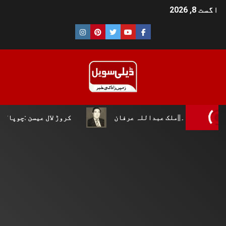
اگست 8, 2026
ملک عبداللہ عرفان
کروڑ لال عیسن :چوپال کلچرل اینڈ لٹ