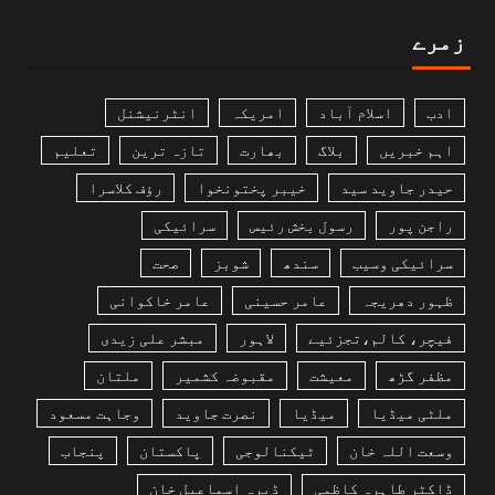
زمرے
ادب
اسلام آباد
امریکہ
انٹرنیشنل
اہم خبریں
بلاگ
بھارت
تازہ ترین
تعلیم
حیدر جاوید سید
خیبر پختونخوا
رؤف کلاسرا
راجن پور
رسول بخش رئیس
سرائیکی
سرائیکی وسیب
سندھ
شوبز
صحت
ظہور دھریجہ
عامر حسینی
عامر خاکوانی
فیچر، کالم،تجزئیے
لاہور
مبشر علی زیدی
مظفر گڑھ
معیشت
مقبوضہ کشمیر
ملتان
ملٹی میڈیا
میڈیا
نصرت جاوید
وجاہت مسعود
وسعت اللہ خان
ٹیکنالوجی
پاکستان
پنجاب
ڈاکٹر طاہرہ کاظمی
ڈیرہ اسماعیل خان