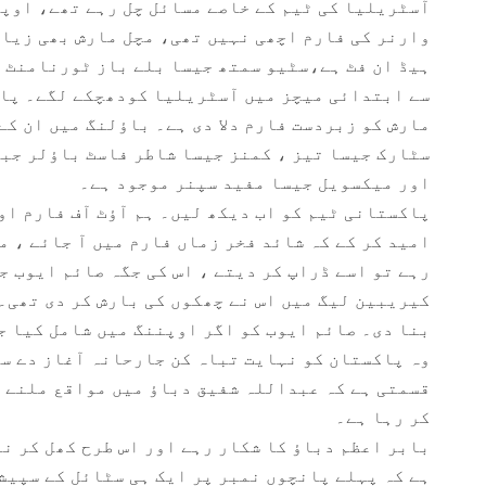
آسٹریلیا کی ٹیم کے خاصے مسائل چل رہے تھے، اوپن
وارنر کی فارم اچھی نہیں تھی، مچل مارش بھی زیاد
ہیڈ ان فٹ ہے،سٹیو سمتھ جیسا بلے باز ٹورنامنٹ م
سے ابتدائی میچز میں آسٹریلیا کودھچکے لگے۔ پا
مارش کو زبردست فارم دلا دی ہے۔ باﺅلنگ میں ان کے 
سٹارک جیسا تیز ، کمنز جیسا شاطر فاسٹ باﺅلر جبک
اور میکسویل جیسا مفید سپنر موجود ہے۔
پاکستانی ٹیم کو اب دیکھ لیں۔ ہم آﺅٹ آف فارم او
امید کر کے کہ شائد فخر زماں فارم میں آ جائے ، م
رہے تو اسے ڈراپ کر دیتے ، اس کی جگہ صائم ایوب ج
کیریبین لیگ میں اس نے چھکوں کی بارش کر دی تھی۔
بنا دی۔ صائم ایوب کو اگر اوپننگ میں شامل کیا ج
وہ پاکستان کو نہایت تباہ کن جارحانہ آغاز دے سک
قسمتی ہے کہ عبداللہ شفیق دباﺅ میں مواقع ملنے 
کر رہا ہے۔
بابر اعظم دباﺅ کا شکار رہے اور اس طرح کھل کر نہ
ہے کہ پہلے پانچوں نمبر پر ایک ہی سٹائل کے سپیش