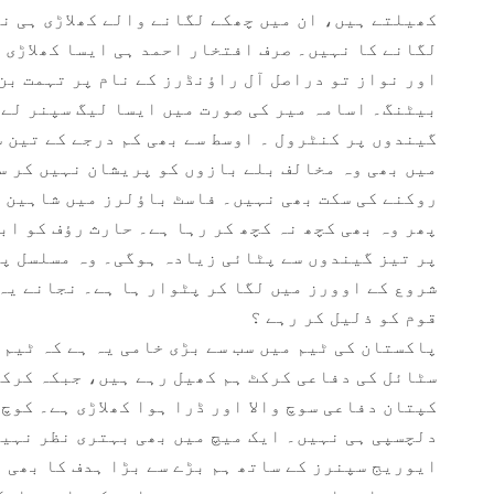
کھیلتے ہیں، ان میں چھکے لگانے والے کھلاڑی ہی ن
لگانے کا نہیں۔ صرف افتخار احمد ہی ایسا کھلاڑی 
اور نواز تو دراصل آل راﺅنڈرز کے نام پر تہمت بن
بیٹنگ۔ اسامہ میر کی صورت میں ایسا لیگ سپنر لے 
گیندوں پر کنٹرول ۔ اوسط سے بھی کم درجے کے تین 
میں بھی وہ مخالف بلے بازوں کو پریشان نہیں کر س
روکنے کی سکت بھی نہیں۔ فاسٹ باﺅلرز میں شاہین 
پھر وہ بھی کچھ نہ کچھ کر رہا ہے۔ حارث رﺅف کو اب
پر تیز گیندوں سے پٹائی زیادہ ہوگی۔ وہ مسلسل پٹ
شروع کے اوورز میں لگا کر پٹوار ہا ہے۔ نجانے یہ 
قوم کو ذلیل کر رہے ؟
پاکستان کی ٹیم میں سب سے بڑی خامی یہ ہے کہ ٹیم
سٹائل کی دفاعی کرکٹ ہم کھیل رہے ہیں، جبکہ کرکٹ
کپتان دفاعی سوچ والا اور ڈرا ہوا کھلاڑی ہے۔ کوچ
دلچسپی ہی نہیں۔ ایک میچ میں بھی بہتری نظر نہی
ایوریج سپنرز کے ساتھ ہم بڑے سے بڑا ہدف کا بھی 