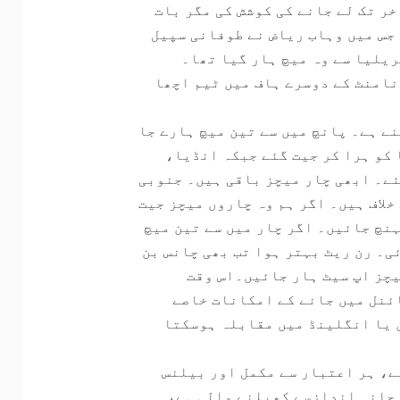
ر تک لے جانے کی کوشش کی مگر بات
ا میں ہوا، وہی جس میں وہاب ریاض نے طوفانی سپیل
یلیا سے وہ میچ ہار گیا تھا۔
رنامنٹ کے دوسرے ہاف میں ٹیم اچھا
منے ہے۔ پانچ میں سے تین میچ ہارے جا
کو ہرا کر جیت گئے جبکہ انڈیا،
ئے۔ ابھی چار میچز باقی ہیں۔ جنوبی
لاف ہیں۔ اگر ہم وہ چاروں میچز جیت
نچ جائیں۔ اگر چار میں سے تین میچ
ی۔ رن ریٹ بہتر ہوا تب بھی چانس بن
یچز اپ سیٹ ہار جائیں۔اس وقت
ئنل میں جانے کے امکانات خاصے
 یا انگلینڈ میں مقابلہ ہوسکتا
ے، ہر اعتبار سے مکمل اور بیلنس
رحانہ اندازسے کھیلنے والی ہے،