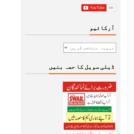
آرکائیو
ڈیلی سویل کا حصہ بنیں