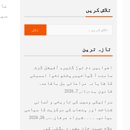
عام
تلاش کریں
سیا
تازہ ترین
افواہیں دم توڑ گئیں، آفیشل گزٹ
سامنے آ گیا:خیبرپختونخوا اسمبلی
کا شاہانہ مراعاتی بل باقاعدہ
قانون ہے
جولائی 7, 2026
سرائیکی وسیب کی تاریخی و لسانی
شناخت اور پنجاب کی مرکزیت کا سیاسی
بیانیہ۔۔۔۔شہزاد عرفان
مئی 26, 2026
غلام حسین خان مشوری بگٹی: کوہ