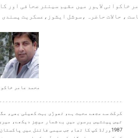
ر خاکوانی لاہور میں مقیم سینئر صحافی اور کا
ست ، حالات حاضرہ ،سوشل ایشوز،عسکریت پسندی 
محمد عامر خاکو
۔۔۔۔۔۔۔۔۔۔۔۔۔۔۔۔۔۔۔۔۔۔۔۔۔۔۔۔۔۔۔۔۔۔۔۔۔۔۔۔
کرکٹ سے مجھے محبت ہے، تھوڑی بہت کھیلی بھی، مگر
تیس پینتیس برسوں میں بے شمار میچز دیکھے، میری
1987ورلڈ کپ کا تھا، جب سیمی فائنل میں پاکستا