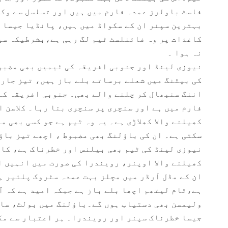
فاسٹ باولرز عمدہ فارم میں ہیں اور تسلسل سے وکٹ
بہترین سپنر ان کے سکواڈ میں ہیں، پانڈیا جیسا 
کاغذات پر وہ فائنلسٹ ٹیم لگ رہی ہے،بشرطیکہ سیم
نہ ہوا ۔
نیوزی لینڈ اور جنوبی افریقہ کی ٹیمیں بھی مضبوط
کی بیٹنگ میں شعلے برساتے بلے باز ہیں، تیز جار
اننگ سنبھال کر چلنے والے بھی۔ جنوبی افریقہ کے
فارم میں ہے اور سنچری پر سنچری بنا رہا۔ کلاسن 
کھیلنے والا کھلاڑی ہے۔ یہ وہ ٹیم ہے جو کسی بھی م
سکتی ہے۔ ان کی باﺅلنگ بھی مضبوط ، اچھے تیز باﺅ
نیوزی لینڈ کی ٹیم بھی بیلنس اور خطرناک ہے، کا
کھیلنے والا اوپنر، رویندرا کی صورت میں انہیں ا
ان کے مڈل آرڈر میں مچلز بہت عمدہ سٹروک پلئیر ہ
ہے،ٹام لیتھم اچھا بلے باز ہے جبکہ امید ہے کہ آ
ولیمسن بھی دستیاب ہوں گے۔باﺅلنگ میں بولٹ، ساﺅ
جیسا خطرناک سپنر اور رویندرا۔ ہر اعتبار سے مک