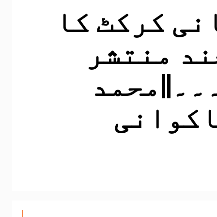
نی کرکٹ کا
ند منتشر
۔۔||محمد
اکوانی