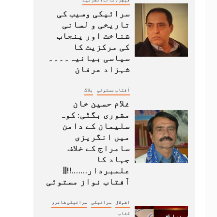
سرائیکی وسیب کی
تاریخی و لسانی
شناخت اور پنجاب
کی مرکزیت کا
سیاسی بیانیہ۔۔۔۔
شہزاد عرفان
آفتاب مستوئی
بلاگ
غلام حسین خان
مشوری بگٹی: کوہ
سلیمان کے دامن
میں انگریزی
سامراج کے خلاف
جہاد کا
علمبردار…….!!||
آفتاب نواز مستوئی
اشولال
سرائیکی
سرائیکی شاعری
کتاب