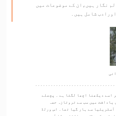
لم نگار ہیں،ان کے موضوعات میں
اورادب شامل ہیں۔
انی
۔۔۔۔۔۔۔۔۔۔۔۔۔۔۔۔۔۔۔۔۔۔۔۔۔۔۔۔۔۔۔
 اسے دیکھنا اچھا لگتا ہے ۔ پچھلے
 یاداشت میں سب سے تروتازہ حصہ
ن آسٹریلیا سے ہار گیا تھا۔ اس ورلڈ