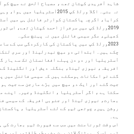
شاہد آفریدی کپتان تھے ، مصباح الحق نے میچ کو آخ
نہ بنی۔ اگلا ورلڈ کپ 2015آسٹریلی
کرایا، اگرچہ پاکستان کوارٹر فائنل ہی میں آسٹر
2019ورلڈ کپ میں سرفراز احمد کپتان تھے، اس ٹو
کھیلی، مگر سیمی فائنل میں نہ پہنچ سکی۔
2023ورلڈ کپ میں پاکستان کی کارکردگی سب کے سا
چکے ہیں۔ ابتدائی دو میچ نیدرلینڈ اور سری لنکا 
آسٹریلیا اور دو دن پہلے افغانستان تک سے ہار گ
افریقہ، نیوزی لینڈ، بنگلہ دیش اور انگلینڈ کے خ
گئے تو امکانات ہوسکتے ہیں کہ سیمی فائنل میں پہ
جیت گئے اور ایک دو میچ میں بڑے مارجن سے جیت ہوئ
سکتا ہے ، اگر آسٹریلیا ، انگلینڈ وغیرہ اپنے م
بھارت، نیوزی لینڈ اور جنوبی افریقہ کے سیمی فا
روشن ہیں، چوتھی ٹیم کے لئے آسٹریلیا ، پاکستان
ہے۔
اس وقت ٹورنامنٹ میں سب سے فیورٹ ٹیم بھارت کی ہ
ٹیم۔اس کی بیٹنگ لائن بہت مضبوط، طاقتور اور جا