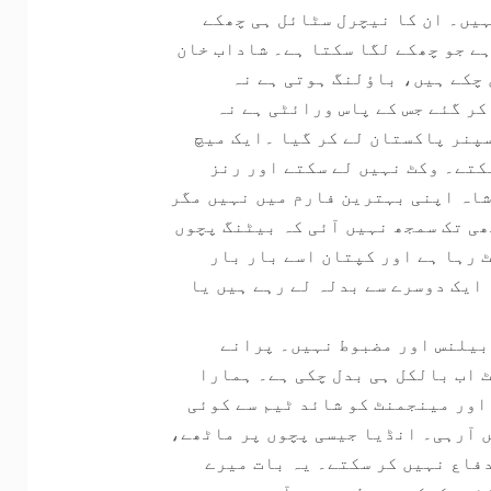
ہیں۔ ان کا نیچرل سٹائل ہی چھکے
ہے جو چھکے لگا سکتا ہے۔ شاداب خان
 چکے ہیں، باﺅلنگ ہوتی ہے نہ
کر گئے جس کے پاس ورائٹی ہے نہ
سپنر پاکستان لے کر گیا ۔ایک میچ
کتے۔ وکٹ نہیں لے سکتے اور رنز
شاہ اپنی بہترین فارم میں نہیں مگر
ھی تک سمجھ نہیں آئی کہ بیٹنگ پچوں
 رہا ہے اور کپتان اسے بار بار
ایک دوسرے سے بدلہ لے رہے ہیں یا
 بیلنس اور مضبوط نہیں۔ پرانے
 اب بالکل ہی بدل چکی ہے۔ ہمارا
 اور مینجمنٹ کو شائد ٹیم سے کوئی
ں آرہی۔ انڈیا جیسی پچوں پر ماٹھے،
دفاع نہیں کر سکتے۔ یہ بات میرے