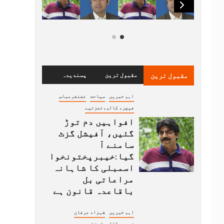
مقبول ترین
مقبول ترین
پسندیدہ
اہم خبریں
سیاحت
غضنفرعباس
فیچر، کالم،تجزئیے
افواہیں دم توڑ
گئیں، آفیشل گزٹ
سامنے آ
گیا:خیبرپختونخوا
اسمبلی کا شاہانہ
مراعاتی بل
باقاعدہ قانون ہے
اہم خبریں
شہزاد عرفان
فیچر، کالم،تجزئیے