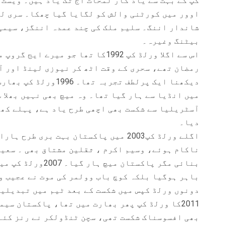
کپ کے بہت سے یاد گار لمحات آج تک یاد ہیں۔ ویسٹ 
شاندار اننگ۔ سلیم ملک کی چند عمدہ اننگز، سیمی
بیٹنگ وغیرہ۔
اس سے اگلا ورلڈ کپ 1992کا تھا جو میر
رمضان تھے، سحری کے وقت اٹھ کر نیوزی لینڈ اور 
دیکھنا ایک پرلطف تجربہ
آسٹریلیا سے شکست بھی اچھی طرح یاد ہے، پہلے کھی
دیا۔
اگلے ورلڈ کپ2003 میں پاکستان بہت بری ط
ناکام ہوئے، وسیم اکرم ، ثقلین مشتاق بھی ۔ سعید 
بنائی مگر پاکستان م
باہر ہوگیا بلکہ کوچ باب وولمر کی موت نے عجیب و
دونوں ورلڈ کپس میں شکست کے بعد ٹیم میں تبدیلی
2011کا ورلڈ کپ پھر بھارت میں تھا، پاکستان سی
بھی افسوسناک شکست تھی، سچن ٹنڈولکر نے رنز کئے