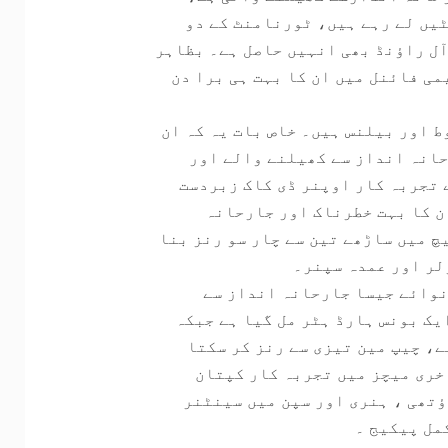
یں لے رہے ہیں، ٹورنامنٹ کے دو
آل راﺅنڈ بھی انہیں حاصل ہے۔ بظاہر
ی فائنل میں ان کا بہت ہی برا دن
 اور بیلنس ہیں۔ خاص بات یہ کہ ان
حانہ انداز سے کھیلنے والے اور
 تجربہ کار اوپنر ڈی کاک زبردست
ان کا بہت خطرناک اور جارحانہ
یچ میں ساڑھے تین سے چار سو رنز بنا
لر اور عمدہ سپنر۔
نوائے جیسا جارحانہ انداز سے
یک بونس ہارڈ ہٹر مل گیا ہے جبکہ
ے، چیپ مین تیزی سے رنز کر سکتا
خری میچز میں تجربہ کار کپتان
تھی ، ہنری اور سپن میں سینٹنر
مل پیکیج ۔