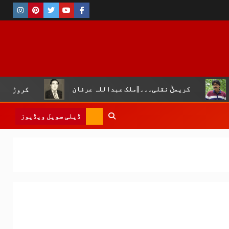
کریمݨ نقلی۔۔۔||ملک عبداللہ عرفان
کروڑ لال عیسن :چوپا
ڈیلی سویل ویڈیوز