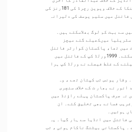
انڈیز کے خلاف عبدالقادر کا آخری
اوور میں کورٹنی والش کو لگایا گیا چھکا۔ سری لنکا کے خلاف ویوین رچرڈ کی 181رنز کی
 فائنل میں سلیم یوسف کی دلیرانہ
ے ایج گروپ میں سے بہت کم لوگ بھلاسکتے ہیں۔
آسٹریلیا میںکھیلے گئے میچز
 تھا۔ 1996ورلڈ کپ بھارت میں تھا، پاکستان کوارٹر فائنل
میں انڈیا سے ہار گیا تھا۔ وہ میچ بھی نہیں بھلا سکتے۔ 1999ورلڈ کپ کے فائنل میں
لنے کے غلط فیصلے نے ورلڈ کپ ہرا
رح ہارا۔ وقار یونس تب کپتان تھے ، وہ
انور نے بھار ت کے خلاف سنچری
یچ ہار گیا۔ 2007ورلڈ کپ میں نہ صرف پاکستان پہلے راﺅنڈ میں
غریب فسانے بھی تخلیق کئے۔ ان
اں ہوئیں۔
می فائنل میں انڈیا سے ہار گیا۔ یہ
 ۔ پاکستانی بیٹنگ ناکام ہوئی ، تب