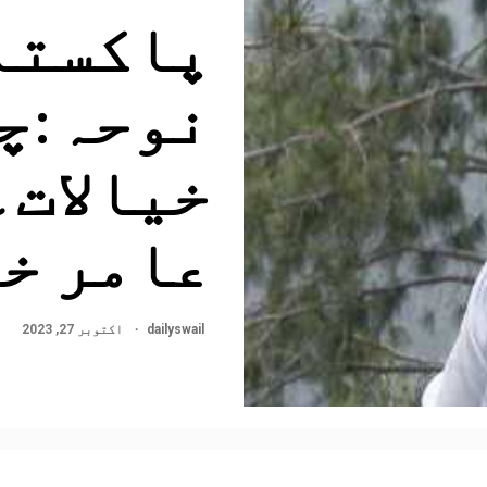
پاکستا
نوحہ:چ
خیالات۔
عامر خ
dailyswail
اکتوبر 27, 2023