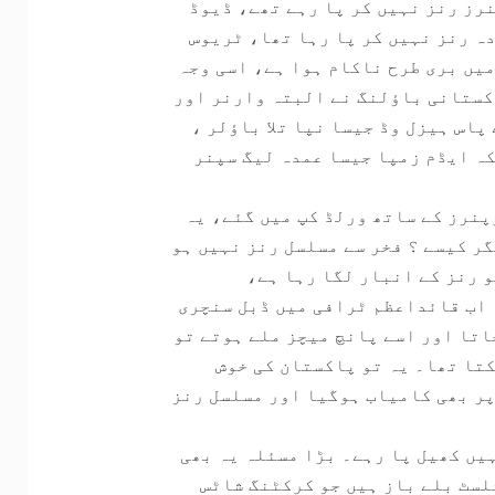
رز رنز نہیں کر پا رہے تھے، ڈیوڈ
ہ رنز نہیں کر پا رہا تھا، ٹریوس
یں بری طرح ناکام ہوا ہے، اسی وجہ
کستانی باﺅلنگ نے البتہ وارنر اور
پاس ہیزل وڈ جیسا نپا تلا باﺅلر ،
ہ ایڈم زمپا جیسا عمدہ لیگ سپنر
پنرز کے ساتھ ورلڈ کپ میں گئے، یہ
گر کیسے ؟ فخر سے مسلسل رنز نہیں ہو
و رنز کے انبار لگا رہا ہے،
 اب قائداعظم ٹرافی میں ڈبل سنچری
اتا اور اسے پانچ میچز ملے ہوتے تو
تا تھا۔ یہ تو پاکستان کی خوش
پر بھی کامیاب ہوگیا اور مسلسل رنز
یں کھیل پا رہے۔ بڑا مسئلہ یہ بھی
لسٹ بلے باز ہیں جو کرکٹنگ شاٹس