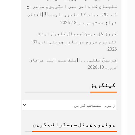
سلیمان کے دامن میں انگریزی سامراج
کے خلاف جہاد کا علمبردار…….!!||آفتاب
نواز مستوئی
مئی 18, 2026
کروڑ لال عیسن :چوپال کلچرل اینڈ
لٹریری فورم دی سلور جوبلی
مارچ 31,
2026
کریمݨ نقلی۔۔۔||ملک عبداللہ عرفان
فروری 10, 2026
کیٹگریز
یوٹیوب چینل سبسکرائب کریں