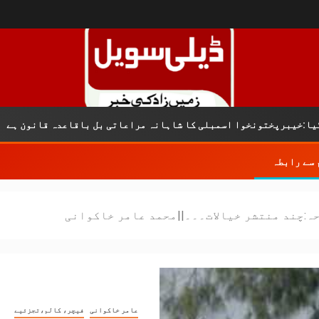
تونخوا اسمبلی کا شاہانہ مراعاتی بل باقاعدہ قانون ہے
 سے رابطہ
ہ:چند منتشر خیالات۔۔۔||محمد عامر خاکوانی
عامر خاکوانی
فیچر، کالم،تجزئیے