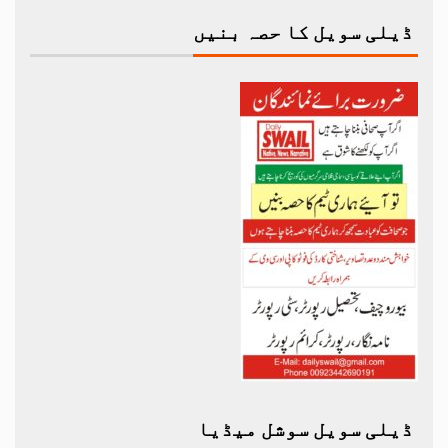
ڈیلی سویل کا حصہ بنیں
ڈیلی سویل سوشل میڈیا