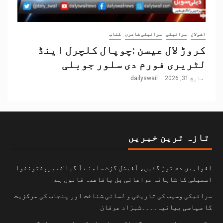
اشولال
سرائیکی
سرائیکی شاعری
کتاب
کروڑ لال عیسن :چوپال کلچرل اینڈ
لٹریری فورم دی سلور جوبلی
مارچ 31, 2026
dailyswail
تازہ ترین خبریں
افواہیں دم توڑ گئیں، آفیشل گزٹ سامنے آ گیا:خیبرپختونخوا
اسمبلی کا شاہانہ مراعاتی بل باقاعدہ قانون ہے
سرائیکی وسیب کی تاریخی و لسانی شناخت اور پنجاب کی مرکزیت
کا سیاسی بیانیہ۔۔۔۔شہزاد عرفان