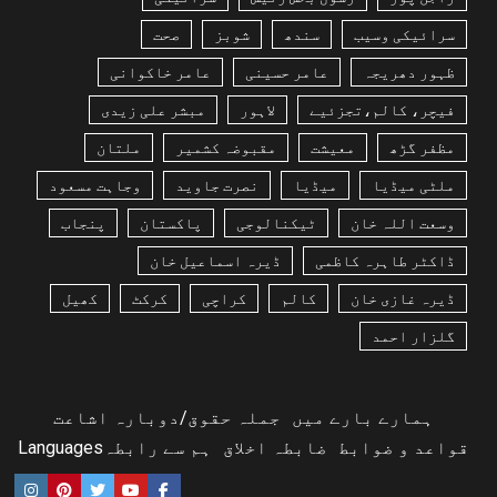
سرائیکی وسیب
سندھ
شوبز
صحت
ظہور دھریجہ
عامر حسینی
عامر خاکوانی
فیچر، کالم،تجزئیے
لاہور
مبشر علی زیدی
مظفر گڑھ
معیشت
مقبوضہ کشمیر
ملتان
ملٹی میڈیا
میڈیا
نصرت جاوید
وجاہت مسعود
وسعت اللہ خان
ٹیکنالوجی
پاکستان
پنجاب
ڈاکٹر طاہرہ کاظمی
ڈیرہ اسماعیل خان
ڈیرہ غازی خان
کالم
کراچی
کرکٹ
کھیل
گلزار احمد
ہمارے بارے میں
جملہ حقوق/دوبارہ اشاعت
قواعد و ضوابط
ضابطہ اخلاق
ہم سے رابطہ
Languages