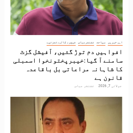
اہم خبریں
سیاحت
غضنفرعباس
فیچر، کالم،تجزئیے
افواہیں دم توڑ گئیں، آفیشل گزٹ
سامنے آ گیا:خیبرپختونخوا اسمبلی
کا شاہانہ مراعاتی بل باقاعدہ
قانون ہے
جولائی 7, 2026
غضنفر عباس