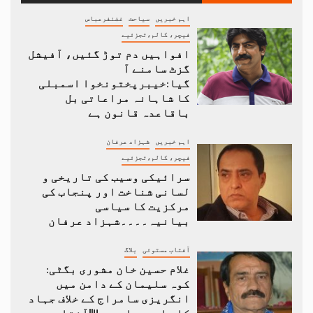
اہم خبریں
سیاحت
غضنفرعباس
فیچر، کالم،تجزئیے
افواہیں دم توڑ گئیں، آفیشل
گزٹ سامنے آ
گیا:خیبرپختونخوا اسمبلی
کا شاہانہ مراعاتی بل
باقاعدہ قانون ہے
اہم خبریں
شہزاد عرفان
فیچر، کالم،تجزئیے
سرائیکی وسیب کی تاریخی و
لسانی شناخت اور پنجاب کی
مرکزیت کا سیاسی
بیانیہ۔۔۔۔شہزاد عرفان
آفتاب مستوئی
بلاگ
غلام حسین خان مشوری بگٹی:
کوہ سلیمان کے دامن میں
انگریزی سامراج کے خلاف جہاد
کا علمبردار…….!!||آفتاب