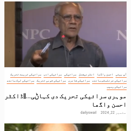
آپ بیتی
احسن واگھا
انٹرنیشنل
سرائیکی
سرائیکی ادب
سرائیکی تریمت تحریک
سرائیکی جرنلسٹس سانجھ
سرائیکی شاعری
سرائیکی قومی تحریک
سرائیکی لوک سانجھ
سرائیکی وسیب
موہری سرائیکی تحریک دی کہاݨی…||ڈاکٹر
احسن واگھا
ستمبر 22, 2024
dailyswail