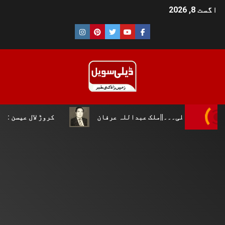
اگست 8, 2026
قلی۔۔۔||ملک عبداللہ عرفان
کروڑ لال عیسن :چوپال کلچرل 