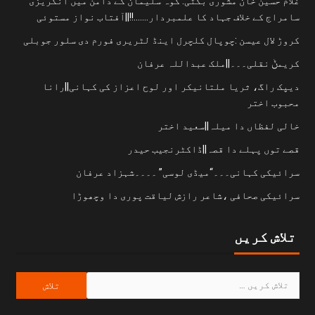
غلام حسین خان مشوری بگٹی: کوہ سلیمان کے دامن میں انگریزی
سامراج کے خلاف جہاد کا علمبردار…….!!||آفتاب نواز مستوئی
کروڑ لال عیسن :چوپال کلچرل اینڈ لٹریری فورم دی سلور جوبلی
کریمݨ نقلی۔۔۔||ملک عبداللہ عرفان
دیپک راگ، ثریا ملتانیکر اور لوح اعزاز کی کہانی||رانا
محبوب اختر
خالی لفظاں دا میلہ||سعید اختر
قصے توں پہلے دا قصہ||ڈاکٹرنجیب حیدر
سرائیکی کہانی۔۔۔“میڈی لوسی” ۔۔۔۔شہزاد عرفان
سرائیکی صحافی ،شاعر رازش لیاقت پوری دا وچھوڑا
تلاش کریں