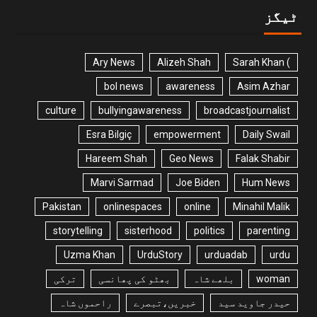
ٹیگز
Ary News
Alizeh Shah
) Sarah Khan
bol news
awareness
Asim Azhar
culture
bullyingawareness
broadcastjournalist
Esra Bilgiç
empowerment
Daily Swail
Hareem Shah
Geo News
Falak Shabir
Marvi Sarmad
Joe Biden
Hum News
Pakistan
onlinespaces
online
Minahil Malik
storytelling
sisterhood
politics
parenting
Uzma Khan
UrduStory
urduadab
urdu
woman
بلھے شاہ
بھٹو کی پھانسی
ترکی
حیدر جاوید سید
خبریں،تبصرے
راحموں شاہ