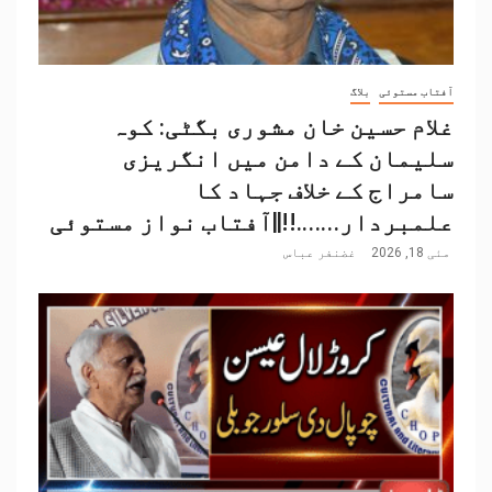
آفتاب مستوئی
بلاگ
غلام حسین خان مشوری بگٹی: کوہ
سلیمان کے دامن میں انگریزی
سامراج کے خلاف جہاد کا
علمبردار…….!!||آفتاب نواز مستوئی
مئی 18, 2026
غضنفر عباس