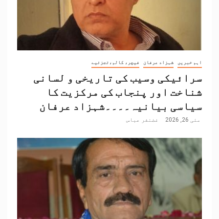
اہم خبریں
شہزاد عرفان
فیچر، کالم،تجزئیے
سرائیکی وسیب کی تاریخی و لسانی
شناخت اور پنجاب کی مرکزیت کا
سیاسی بیانیہ۔۔۔۔شہزاد عرفان
مئی 26, 2026
غضنفر عباس