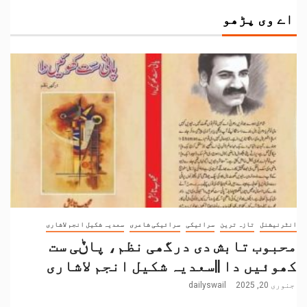
اے وی پڑھو
انٹرنیشنل
تازہ ترین
سرائیکی
سرائیکی شاعری
سعدیہ شکیل انجم لاشاری
محبوب تابش دی درگھی نظم، پاݨی ست
کھوئیں دا ||سعدیہ شکیل انجم لاشاری
جنوری 20, 2025
dailyswail