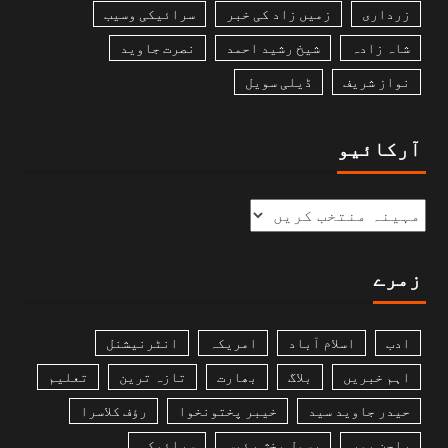
زرداری
زمیں زاد کی خبر
سرائیکی وسیب
شاہ زادہ
شیخ رشید احمد
نصرت جاوید
نواز شریف
ڈیلی سویل
آرکائیو
زمرے
ادب
اسلام آباد
امریکہ
انٹرنیشنل
اہم خبریں
بلاگ
بھارت
تازہ ترین
تعلیم
حیدر جاوید سید
خیبر پختونخوا
رؤف کلاسرا
راجن پور
رسول بخش رئیس
سرائیکی