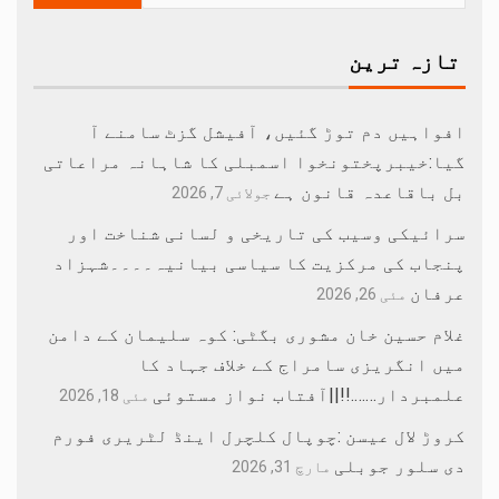
تازہ ترین
افواہیں دم توڑ گئیں، آفیشل گزٹ سامنے آ
گیا:خیبرپختونخوا اسمبلی کا شاہانہ مراعاتی
بل باقاعدہ قانون ہے
جولائی 7, 2026
سرائیکی وسیب کی تاریخی و لسانی شناخت اور
پنجاب کی مرکزیت کا سیاسی بیانیہ۔۔۔۔شہزاد
عرفان
مئی 26, 2026
غلام حسین خان مشوری بگٹی: کوہ سلیمان کے دامن
میں انگریزی سامراج کے خلاف جہاد کا
علمبردار…….!!||آفتاب نواز مستوئی
مئی 18, 2026
کروڑ لال عیسن :چوپال کلچرل اینڈ لٹریری فورم
دی سلور جوبلی
مارچ 31, 2026