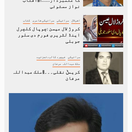
نواز مستوئی
اشولال
سرائیکی
سرائیکی شاعری
کتاب
کروڑ لال عیسن :چوپال کلچرل
اینڈ لٹریری فورم دی سلور
جوبلی
سرائیکی
فیچر، کالم،تجزئیے
ملک عبداللہ عرفان
کریمݨ نقلی۔۔۔||ملک عبداللہ
عرفان