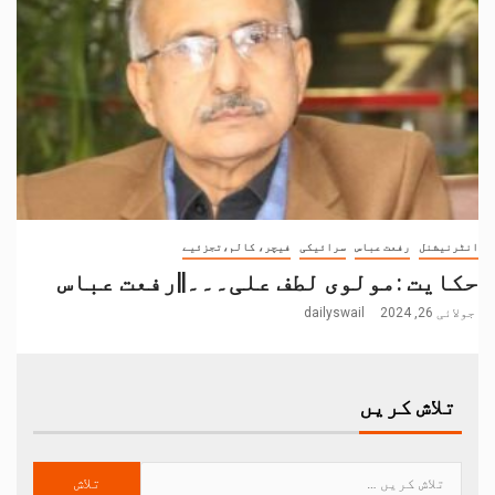
انٹرنیشنل
رفعت عباس
سرائیکی
فیچر، کالم،تجزئیے
حکایت :مولوی لطف علی۔۔۔||رفعت عباس
جولائی 26, 2024
dailyswail
تلاش کریں