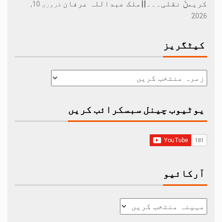
کریمݨ نقلی۔۔۔||ملک عبداللہ عرفان
فروری 10,
2026
کیٹگریز
یوٹیوب چینل سبسکرائب کریں
آرکائیو