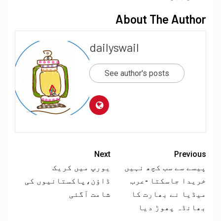
About The Author
dailyswail
See author's posts
Next
Previous
پیسے سے سب کچھ نہیں
یورپ میں کریک
خریدا جاسکتا -عرب
ڈاﺅن،پاکستانیوں کی
میڈیا نے بھارت کا
شامت آگئی
بھانڈہ پھوڑ دیا