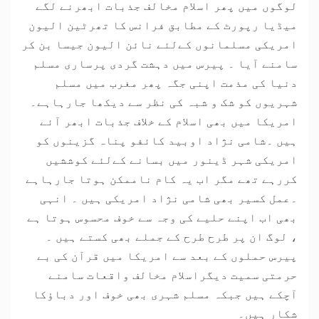
لوگوں میں پھر اسلام مخالف جذبات ابھرنے لگے
میڈیا رپورٹ کے مطابق فرانس کا تھرٹین الیون
امریکی مسلمانوں کےلئے نائن الیون جیسا بن کر
سامنے آیا ۔ پیرس میں دہشت گردی پرساری مسلم
دنیا کی مذمت اپنی جگہ پھر مغرب میں مسلم
شہریوں کو شک و شبہ کی نظر سے دیکھا جارہاہے۔
امریکا میں بھی اسلام کے خلاف جذبات ابھر آئے
ہیں ۔شامی نژاد اوبید کائفو پناہ گزینوں کو
امریکی شہر ڈینور میں بسانے کےلئے کوششیں
کررہے تھے مگر اب یہ کام ناممکن ہوتا جارہاہے
۔عمل کسیر بھی شامی نژاد امریکی ہیں ۔ انہی
بھی اب اپنے حلیے کی وجہ سے خوف محسوس ہوتا ہے
، لوگ ان پر طرح طرح کے جملے بھی کستے ہیں ۔
پیرس حملوں کے بعد سے امریکا میں قرآن کی بے
حرمتی سمیت دیگراسلام مخالف واقعات سامنے
آچکے ہیں جبکہ مسلم شہری بھی خوف اور دباﺅکا
شکار ہیں۔