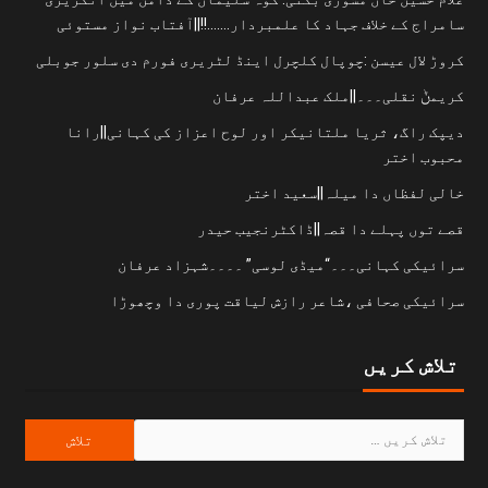
سامراج کے خلاف جہاد کا علمبردار…….!!||آفتاب نواز مستوئی
کروڑ لال عیسن :چوپال کلچرل اینڈ لٹریری فورم دی سلور جوبلی
کریمݨ نقلی۔۔۔||ملک عبداللہ عرفان
دیپک راگ، ثریا ملتانیکر اور لوح اعزاز کی کہانی||رانا
محبوب اختر
خالی لفظاں دا میلہ||سعید اختر
قصے توں پہلے دا قصہ||ڈاکٹرنجیب حیدر
سرائیکی کہانی۔۔۔“میڈی لوسی” ۔۔۔۔شہزاد عرفان
سرائیکی صحافی ،شاعر رازش لیاقت پوری دا وچھوڑا
تلاش کریں