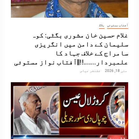
آفتاب مستوئی
بلاگ
غلام حسین خان مشوری بگٹی: کوہ
سلیمان کے دامن میں انگریزی
سامراج کے خلاف جہاد کا
علمبردار…….!!||آفتاب نواز مستوئی
مئی 18, 2026
غضنفر عباس