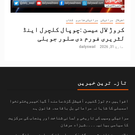
اشولال
سرائیکی
سرائیکی شاعری
کتاب
کروڑ لال عیسن :چوپال کلچرل اینڈ
لٹریری فورم دی سلور جوبلی
مارچ 31, 2026
dailyswail
تازہ ترین خبریں
افواہیں دم توڑ گئیں، آفیشل گزٹ سامنے آ گیا:خیبرپختونخوا
اسمبلی کا شاہانہ مراعاتی بل باقاعدہ قانون ہے
سرائیکی وسیب کی تاریخی و لسانی شناخت اور پنجاب کی مرکزیت
کا سیاسی بیانیہ۔۔۔۔شہزاد عرفان
غلام حسین خان مشوری بگٹی: کوہ سلیمان کے دامن میں انگریزی