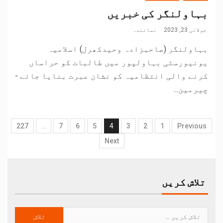
بہاولنگر کی خبریں
جولائی 23, 2023
نمائندہ
بہاولنگر (صاحبزادہ وحیدکھرل) اسلامیہ
یونیورسٹی بہاولپور میں طالبات کو حراساں
کرنے والی انتظامیہ کو نشان عبرت بنایا جائے -
چیرمین...
227
…
7
6
5
4
3
2
1
Previous
Next
تلاش کریں