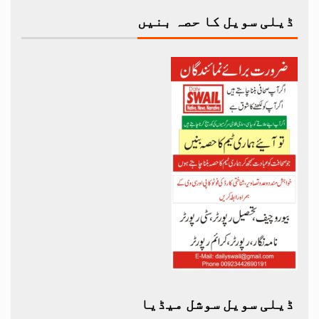
ڈیلی سویل کا حصہ بنیں
ڈیلی سویل سوشل میڈیا