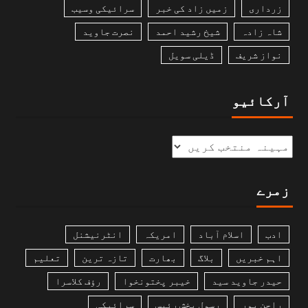
زرداری
زمیں زاد کی خبر
سرائیکی وسیب
شاہ زادہ
شیخ رشید احمد
نصرت جاوید
نواز شریف
ڈیلی سویل
آرکائیو
زمرے
ادب
اسلام آباد
امریکہ
انٹرنیشنل
اہم خبریں
بلاگ
بھارت
تازہ ترین
تعلیم
حیدر جاوید سید
خیبر پختونخوا
رؤف کلاسرا
راجن پور
رسول بخش رئیس
سرائیکی