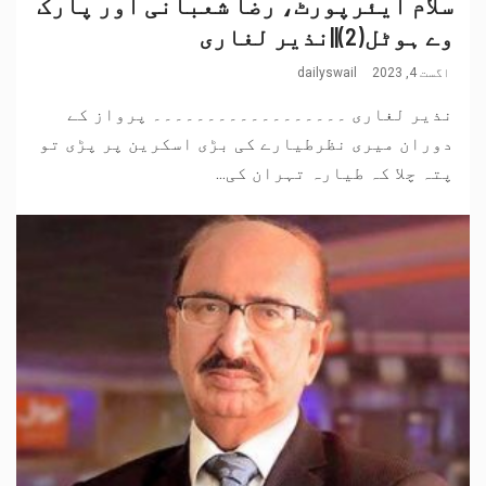
سلام ایئرپورٹ، رضا شعبانی اور پارک
وے ہوٹل(2)||نذیر لغاری
اگست 4, 2023
dailyswail
نذیر لغاری ۔۔۔۔۔۔۔۔۔۔۔۔۔۔۔۔۔۔ پرواز کے
دوران میری نظرطیارے کی بڑی اسکرین پر پڑی تو
پتہ چلا کہ طیارہ تہران کی...