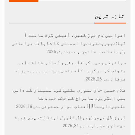
تازہ ترین
افواہیں دم توڑ گئیں، آفیشل گزٹ سامنے آ
گیا:خیبرپختونخوا اسمبلی کا شاہانہ مراعاتی
بل باقاعدہ قانون ہے
جولائی 7, 2026
سرائیکی وسیب کی تاریخی و لسانی شناخت اور
پنجاب کی مرکزیت کا سیاسی بیانیہ۔۔۔۔شہزاد
عرفان
مئی 26, 2026
غلام حسین خان مشوری بگٹی: کوہ سلیمان کے دامن
میں انگریزی سامراج کے خلاف جہاد کا
علمبردار…….!!||آفتاب نواز مستوئی
مئی 18, 2026
کروڑ لال عیسن :چوپال کلچرل اینڈ لٹریری فورم
دی سلور جوبلی
مارچ 31, 2026