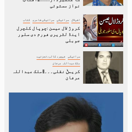
نواز مستوئی
اشولال
سرائیکی
سرائیکی شاعری
کتاب
کروڑ لال عیسن :چوپال کلچرل
اینڈ لٹریری فورم دی سلور
جوبلی
سرائیکی
فیچر، کالم،تجزئیے
ملک عبداللہ عرفان
کریمݨ نقلی۔۔۔||ملک عبداللہ
عرفان