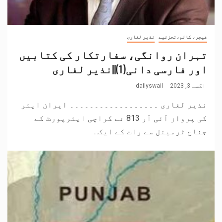
فیچر، کالم،تجزئیے
نذیر لغاری
تہران روانگی، سفارتکار کی کتابیں
اور فارسی دانی(1)||نذیر لغاری
اگست 3, 2023
dailyswail
نذیر لغاری ۔۔۔۔۔۔۔۔۔۔۔۔۔۔۔۔۔۔ ایران ایئر
کی پرواز آئی آر 813 نے کراچی ایئرپورٹ کے
جناح ٹرمینل سے رات کے ایک...