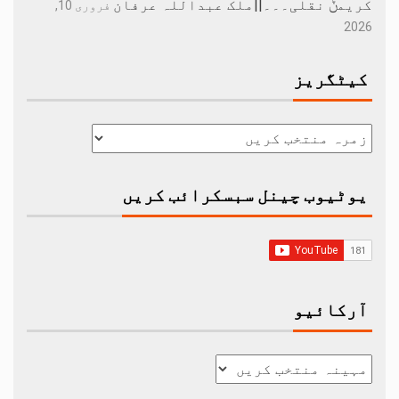
کریمݨ نقلی۔۔۔||ملک عبداللہ عرفان
فروری 10,
2026
کیٹگریز
یوٹیوب چینل سبسکرائب کریں
آرکائیو