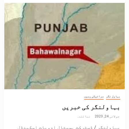
بہاول نگر
سرائیکی وسیب
بہاولنگر کی خبریں
جولائی 24, 2023
نمائندہ
بہاولنگر / ڈسٹرکٹ ہسپتال ادویات اسکینڈل