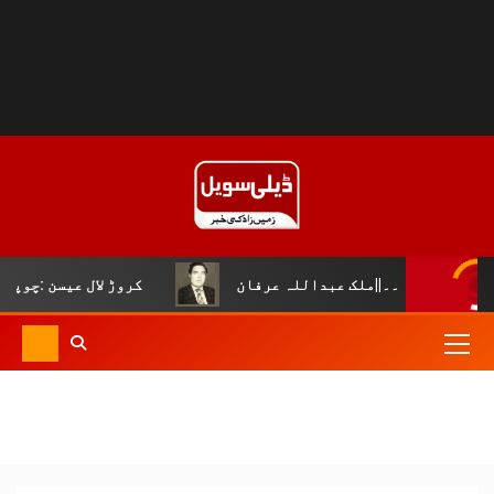
عبداللہ عرفان
کروڑ لال عیسن :چوپال کلچرل اینڈ لٹریری 