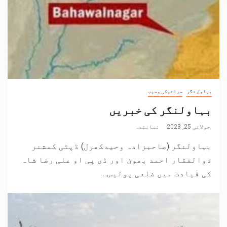
بہاول نگر
سرائیکی وسیب
بہاولنگر کی خبریں
جولائی 25, 2023
نمائندہ
بہاولنگر (صاحبزادہ وحیدکھرل) ڈپٹی کمشنر
ذوالفقار احمد بھون اور ڈی پی او علی رضا شاہ
کی قیادت میں ضلعی پولیس...