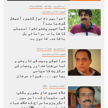
اہم خبریں
سیاحت
غضنفرعباس
فیچر، کالم،تجزئیے
افواہیں دم توڑ گئیں، آفیشل
گزٹ سامنے آ
گیا:خیبرپختونخوا اسمبلی
کا شاہانہ مراعاتی بل
باقاعدہ قانون ہے
اہم خبریں
شہزاد عرفان
فیچر، کالم،تجزئیے
سرائیکی وسیب کی تاریخی و
لسانی شناخت اور پنجاب کی
مرکزیت کا سیاسی
بیانیہ۔۔۔۔شہزاد عرفان
آفتاب مستوئی
بلاگ
غلام حسین خان مشوری بگٹی:
کوہ سلیمان کے دامن میں
انگریزی سامراج کے خلاف جہاد
کا علمبردار…….!!||آفتاب