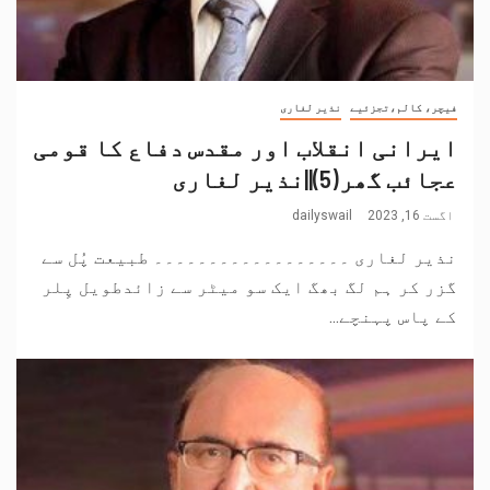
فیچر، کالم،تجزئیے
نذیر لغاری
ایرانی انقلاب اور مقدس دفاع کا قومی
عجائب گھر(5)||نذیر لغاری
اگست 16, 2023
dailyswail
نذیر لغاری ۔۔۔۔۔۔۔۔۔۔۔۔۔۔۔۔۔۔ طبیعت پُل سے
گزر کر ہم لگ بھگ ایک سو میٹر سے زائدطویل پِلر
کے پاس پہنچے...