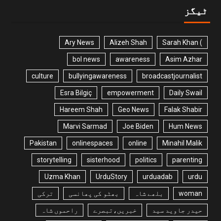
ٹیگز
Ary News
Alizeh Shah
) Sarah Khan
bol news
awareness
Asim Azhar
culture
bullyingawareness
broadcastjournalist
Esra Bilgiç
empowerment
Daily Swail
Hareem Shah
Geo News
Falak Shabir
Marvi Sarmad
Joe Biden
Hum News
Pakistan
onlinespaces
online
Minahil Malik
storytelling
sisterhood
politics
parenting
Uzma Khan
UrduStory
urduadab
urdu
woman
بلھے شاہ
بھٹو کی پھانسی
ترکی
حیدر جاوید سید
خبریں،تبصرے
راحموں شاہ