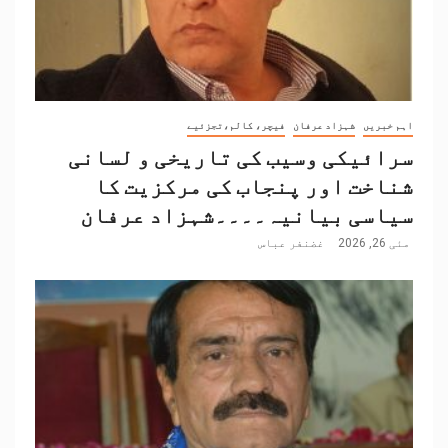
اہم خبریں
شہزاد عرفان
فیچر، کالم،تجزئیے
سرائیکی وسیب کی تاریخی و لسانی
شناخت اور پنجاب کی مرکزیت کا
سیاسی بیانیہ۔۔۔۔شہزاد عرفان
مئی 26, 2026
غضنفر عباس