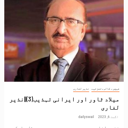
فیچر، کالم،تجزئیے
نذیر لغاری
میلاد ٹاور اور ایرانی تہذیب(3)||نذیر
لغاری
اگست 6, 2023
dailyswail
نذیر لغاری ۔۔۔۔۔۔۔۔۔۔۔۔۔۔۔۔۔۔ ہوٹل پارک