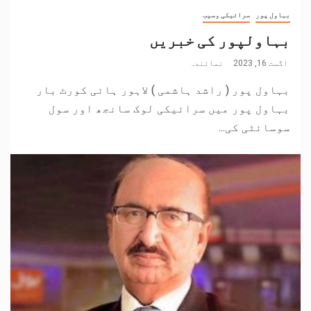
بہاول پور
سرائیکی وسیب
بہاولپور کی خبریں
اگست 16, 2023
نمائندہ
بہاول پور ( راشد ہاشمی ) لاہور ہائی کورٹ بار
بہاول پور میں سرائیکی لوک سانجھ اور سول
سوسائٹی کی...