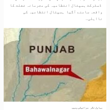
ڈسٹرکٹ ہسپتال انتظامیہ کی مجرمانہ غفلت کا
واقعہ سامنے آگیا ہسپتال انتظامیہ کی
نااہلی...
بہاول نگر
سرائیکی وسیب