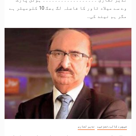
وے سے میلاد ٹاور کا فاصلہ لگ بھگ 10 کلومیٹر ہے
مگر ہم نیند کی...
فیچر، کالم،تجزئیے
نذیر لغاری