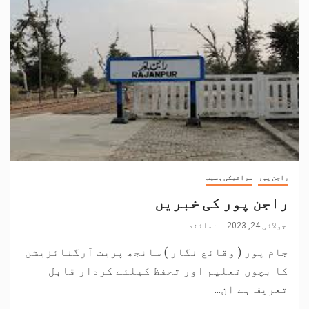
راجن پور
سرائیکی وسیب
راجن پور کی خبریں
جولائی 24, 2023
نمائندہ
جام پور ( وقائع نگار ) سانجھ پریت آرگنائزیشن
کا بچوں تعلیم اور تحفظ کیلئے کردار قابل
تعریف ہے ان...