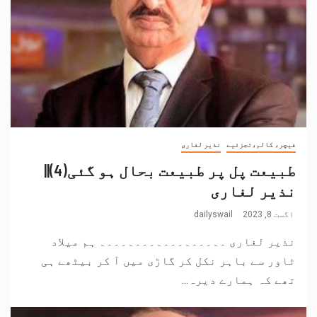
فیچر، کالم،تجزئیے
نذیر لغاری
طبیعت پل پر طبیعت بحال ہو گئی(4)||
نذیر لغاری
اگست 8, 2023
dailyswail
نذیر لغاری ۔۔۔۔۔۔۔۔۔۔۔۔۔۔۔۔۔۔ ہم میلاد
ٹاور سے باہر نکل کر گاڑی میں آ کر بیٹھے ہی
تھے کہ ہمارے دیرہ...