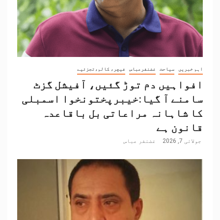
اہم خبریں
سیاحت
غضنفرعباس
فیچر، کالم،تجزئیے
افواہیں دم توڑ گئیں، آفیشل گزٹ
سامنے آ گیا:خیبرپختونخوا اسمبلی
کا شاہانہ مراعاتی بل باقاعدہ
قانون ہے
جولائی 7, 2026
غضنفر عباس