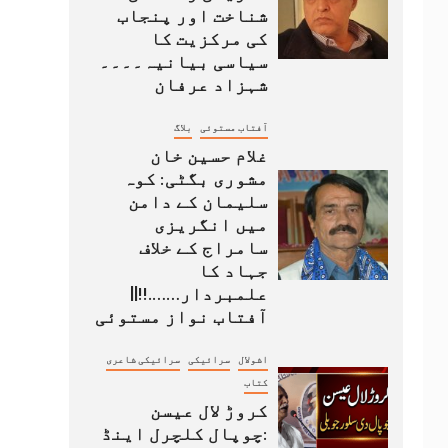
شناخت اور پنجاب
کی مرکزیت کا
سیاسی بیانیہ۔۔۔۔
شہزاد عرفان
آفتاب مستوئی
بلاگ
غلام حسین خان
مشوری بگٹی: کوہ
سلیمان کے دامن
میں انگریزی
سامراج کے خلاف
جہاد کا
علمبردار…….!!||
آفتاب نواز مستوئی
اشولال
سرائیکی
سرائیکی شاعری
کتاب
کروڑ لال عیسن
:چوپال کلچرل اینڈ