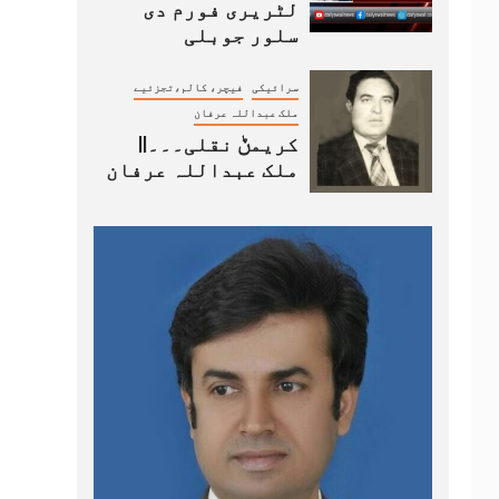
لٹریری فورم دی
سلور جوبلی
سرائیکی
فیچر، کالم،تجزئیے
ملک عبداللہ عرفان
کریمݨ نقلی۔۔۔||
ملک عبداللہ عرفان