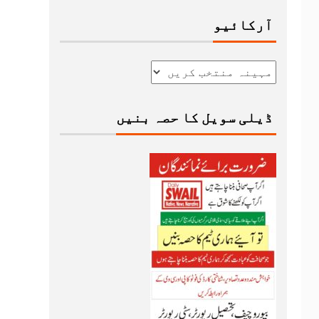
آرکائیو
ڈیلی سویل کا حصہ بنیں