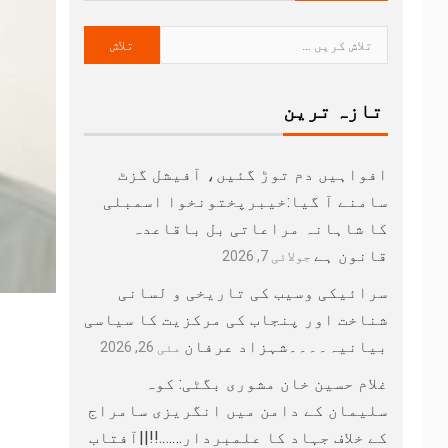
تازہ ترین
افواہیں دم توڑ گئیں، آفیشل گزٹ
سامنے آ گیا:خیبرپختونخوا اسمبلی
کا شاہانہ مراعاتی بل باقاعدہ
قانون ہے
جولائی 7, 2026
سرائیکی وسیب کی تاریخی و لسانی
شناخت اور پنجاب کی مرکزیت کا سیاسی
بیانیہ۔۔۔۔شہزاد عرفان
مئی 26, 2026
غلام حسین خان مشوری بگٹی: کوہ
سلیمان کے دامن میں انگریزی سامراج
کے خلاف جہاد کا علمبردار…….!!||آفتاب