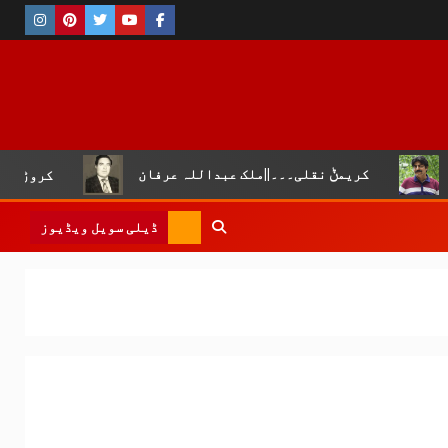
کریمݨ نقلی۔۔۔||ملک عبداللہ عرفان
کروڑ لال عیسن :چو
ڈیلی سویل ویڈیوز