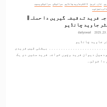
یں
تازہ ترین
ڈاکٹرجاوید چانڈیو
سرائیکی
سرائیکی وسیب
الم،تجزئیے
ہ فرید تے قبضہ گیریں دا حملہ||
ٹر جاوید چانڈیو
2
dailyswail
ر جاوید چانڈیو
۔۔۔۔۔۔۔۔۔۔۔۔۔۔۔۔۔۔۔۔۔۔۔۔ بہشتی قیس فریدی
دھیل دیوان فرید وچوں خواجہ فرید سئیں دی ہک
دا فوٹو...