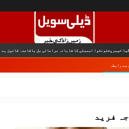
پختونخوا اسمبلی کا شاہانہ مراعاتی بل باقاعدہ قانون ہے
 سے رابطہ
ہ فرید