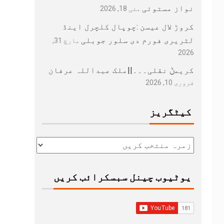
نواز مستوئی
مئی 18, 2026
کروڑ لال عیسن :چوپال کلچرل اینڈ
لٹریری فورم دی سلور جوبلی
مارچ 31,
2026
کریمݨ نقلی۔۔۔||ملک عبداللہ عرفان
فروری 10, 2026
کیٹگریز
یوٹیوب چینل سبسکرائب کریں