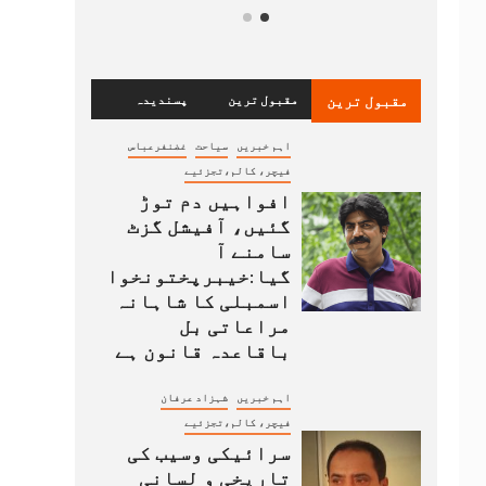
مقبول ترین
مقبول ترین
پسندیدہ
اہم خبریں
سیاحت
غضنفرعباس
فیچر، کالم،تجزئیے
افواہیں دم توڑ
گئیں، آفیشل گزٹ
سامنے آ
گیا:خیبرپختونخوا
اسمبلی کا شاہانہ
مراعاتی بل
باقاعدہ قانون ہے
اہم خبریں
شہزاد عرفان
فیچر، کالم،تجزئیے
سرائیکی وسیب کی
تاریخی و لسانی