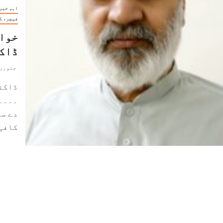
اہم خبر
فیچر، ک
خواج
ڈاک
جنوری 23, 025
ڈاکٹ
۔۔۔۔
دے سو
کافی 