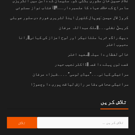
غلام حسین خان مشوری بگٹی: کوہ سلیمان کے دامن میں انگریزی
سامراج کے خلاف جہاد کا علمبردار…….!!||آفتاب نواز مستوئی
کروڑ لال عیسن :چوپال کلچرل اینڈ لٹریری فورم دی سلور جوبلی
کریمݨ نقلی۔۔۔||ملک عبداللہ عرفان
دیپک راگ، ثریا ملتانیکر اور لوح اعزاز کی کہانی||رانا
محبوب اختر
خالی لفظاں دا میلہ||سعید اختر
قصے توں پہلے دا قصہ||ڈاکٹرنجیب حیدر
سرائیکی کہانی۔۔۔“میڈی لوسی” ۔۔۔۔شہزاد عرفان
سرائیکی صحافی ،شاعر رازش لیاقت پوری دا وچھوڑا
تلاش کریں