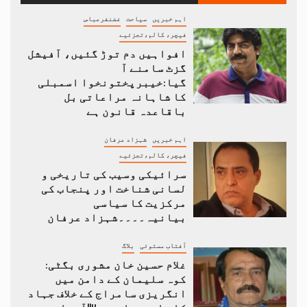
اہم خبریں
سیاحت
غضنفرعباس
فیچر، کالم،تجزئیے
افواہیں دم توڑ گئیں، آفیشل
گزٹ سامنے آ
گیا:خیبرپختونخوا اسمبلی
کا شاہانہ مراعاتی بل
باقاعدہ قانون ہے
اہم خبریں
شہزاد عرفان
فیچر، کالم،تجزئیے
سرائیکی وسیب کی تاریخی و
لسانی شناخت اور پنجاب کی
مرکزیت کا سیاسی
بیانیہ۔۔۔۔شہزاد عرفان
آفتاب مستوئی
بلاگ
غلام حسین خان مشوری بگٹی:
کوہ سلیمان کے دامن میں
انگریزی سامراج کے خلاف جہاد