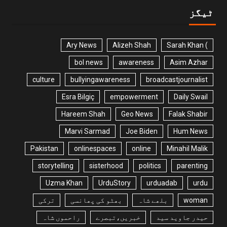
ٹیگز
Ary News
Alizeh Shah
) Sarah Khan
bol news
awareness
Asim Azhar
culture
bullyingawareness
broadcastjournalist
Esra Bilgiç
empowerment
Daily Swail
Hareem Shah
Geo News
Falak Shabir
Marvi Sarmad
Joe Biden
Hum News
Pakistan
onlinespaces
online
Minahil Malik
storytelling
sisterhood
politics
parenting
Uzma Khan
UrduStory
urduadab
urdu
woman
بلھے شاہ
بھٹو کی پھانسی
ترکی
حیدر جاوید سید
خبریں،تبصرے
راحموں شاہ