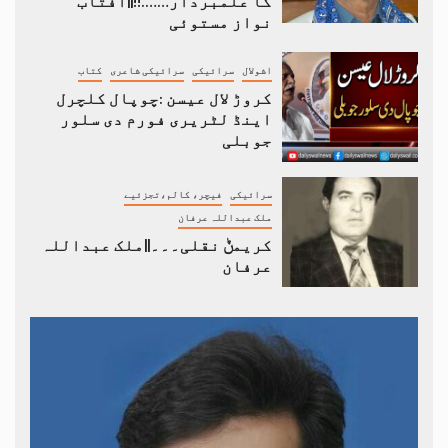
کا علمبردار…….!!||آفتاب
نواز مستوئی
اشولال
سرائیکی
سرائیکی شاعری
کتاب
کروڑ لال عیسن :چوپال کلچرل
اینڈ لٹریری فورم دی سلور
جوبلی
سرائیکی
فیچر، کالم،تجزئیے
ملک عبداللہ عرفان
کریمݨ نقلی۔۔۔||ملک عبداللہ
عرفان