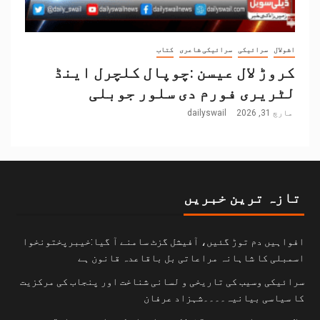
اشولال
سرائیکی
سرائیکی شاعری
کتاب
کروڑ لال عیسن :چوپال کلچرل اینڈ
لٹریری فورم دی سلور جوبلی
مارچ 31, 2026
dailyswail
تازہ ترین خبریں
افواہیں دم توڑ گئیں، آفیشل گزٹ سامنے آ گیا:خیبرپختونخوا
اسمبلی کا شاہانہ مراعاتی بل باقاعدہ قانون ہے
سرائیکی وسیب کی تاریخی و لسانی شناخت اور پنجاب کی مرکزیت
کا سیاسی بیانیہ۔۔۔۔شہزاد عرفان