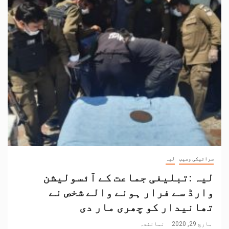
سرائیکی وسیب
لیہ
لیہ :تبلیغی جماعت کے آئسولیشن
وارڈ سے فرار ہونے والے شخص نے
تھانیدار کو چھری مار دی
مارچ 29, 2020
نمائندہ