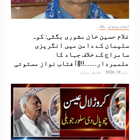
آفتاب مستوئی
بلاگ
غلام حسین خان مشوری بگٹی: کوہ
سلیمان کے دامن میں انگریزی
سامراج کے خلاف جہاد کا
علمبردار…….!!||آفتاب نواز مستوئی
مئی 18, 2026
غضنفر عباس