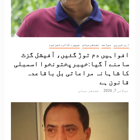
اہم خبریں
سیاحت
غضنفرعباس
فیچر، کالم،تجزئیے
افواہیں دم توڑ گئیں، آفیشل گزٹ
سامنے آ گیا:خیبرپختونخوا اسمبلی
کا شاہانہ مراعاتی بل باقاعدہ
قانون ہے
جولائی 7, 2026
غضنفر عباس