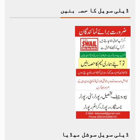
ڈیلی سویل کا حصہ بنیں
ڈیلی سویل سوشل میڈیا