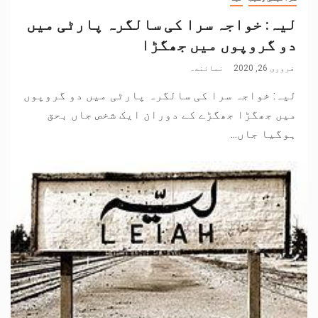
لیہ: خواجہ سرا کی سالگرہ پارٹی میں
دو گروپوں میں جھگڑا
فروری 26, 2020
نمائندہ
لیہ: خواجہ سرا کی سالگرہ پارٹی میں دو گروپوں
میں جھگڑا جھگڑے کے دوران ایک شخص جاں بحق
ہوگیا جاں...