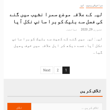
سرائیکی وسیب
لیہ
لیہ کے علاقہ موضع سمرا نشیب میں گنے
کی فصل سے بلیک کوبرا سانپ نکل آیا
جنوری 29, 2020
نمائندہ
لیہ: لیہ میں گنے کے کھیت سے بلیک کوبرا سانپ
نکل آیا۔جسے دیکھ کر اہل علاقہ میں خوف پھیل
گیا...
Next
2
1
تلاش کریں