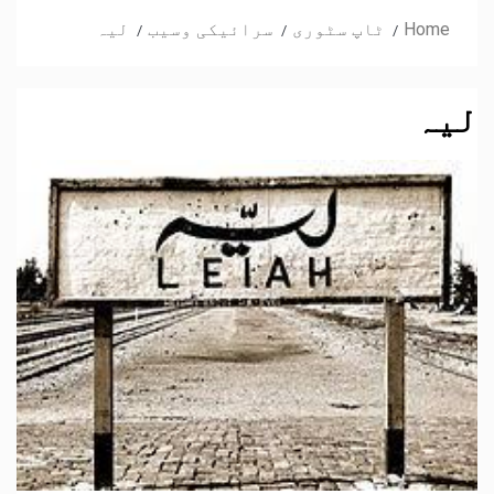
Home
ٹاپ سٹوری
سرائیکی وسیب
لیہ
لیہ