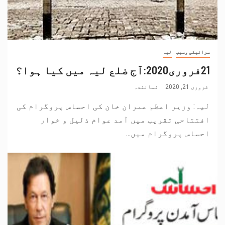
سرائیکی وسیب
لیہ
21فروری2020:آج ضلع لیہ میں کیا ہوا؟
فروری 21, 2020
نمائندہ
لیہ: وزیر اعظم عمران خان کی احساس پروگرام کی
افتتاحی تقریب میں آمد عوام ذلیل و خوار
احساس پروگرام میں...