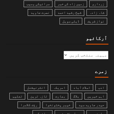
زرداری
زمیں زاد کی خبر
سرائیکی وسیب
شاہ زادہ
شیخ رشید احمد
نصرت جاوید
نواز شریف
ڈیلی سویل
آرکائیو
زمرے
ادب
اسلام آباد
امریکہ
انٹرنیشنل
اہم خبریں
بلاگ
بھارت
تازہ ترین
تعلیم
حیدر جاوید سید
خیبر پختونخوا
رؤف کلاسرا
راجن پور
رسول بخش رئیس
سرائیکی