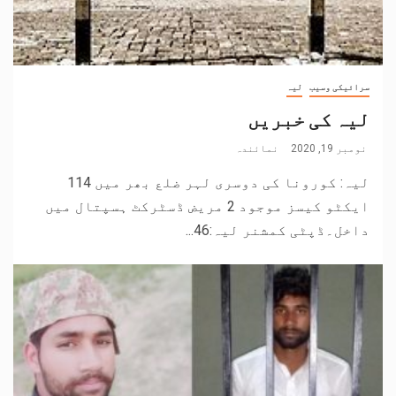
سرائیکی وسیب
لیہ
لیہ کی خبریں
نومبر 19, 2020
نمائندہ
لیہ: کورونا کی دوسری لہر ضلع بھر میں 114
ایکٹو کیسز موجود 2 مریض ڈسٹرکٹ ہسپتال میں
داخل۔ڈپٹی کمشنر لیہ:46...