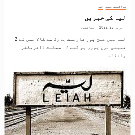
سرائیکی وسیب
لیہ
لیہ کی خبریں
اپریل 28, 2022
نمائندہ
لیہ میں فتح پور فاریسٹ پارک سے کالا نسل کے 2
قمیتی ہرن چوری ہو گئے ؛ اسسٹنٹ ڈائریکٹر
وائلڈ...