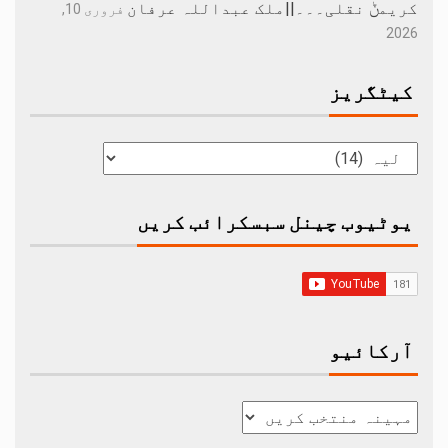
کریمݨ نقلی۔۔۔||ملک عبداللہ عرفان
فروری 10,
2026
کیٹگریز
یوٹیوب چینل سبسکرائب کریں
آرکائیو