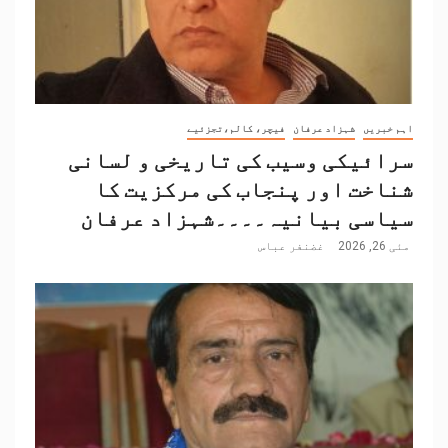
اہم خبریں
شہزاد عرفان
فیچر، کالم،تجزئیے
سرائیکی وسیب کی تاریخی و لسانی
شناخت اور پنجاب کی مرکزیت کا
سیاسی بیانیہ۔۔۔۔شہزاد عرفان
مئی 26, 2026
غضنفر عباس