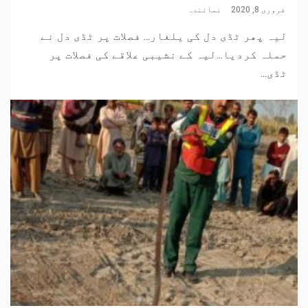
فروری 8, 2020
نمائندہ
لیہ پھر ٹڈی دل کی یلغار... فصلات پر ٹڈی دل نے
حملہ کردیا...لیہ کے نشیبی علاقے کی فصلات پر
ٹڈی...