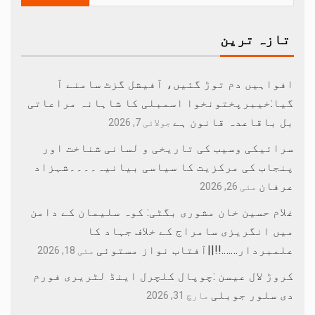
تازہ ترین
افواہیں دم توڑ گئیں، آفیشل گزٹ سامنے آ
گیا:خیبرپختونخوا اسمبلی کا شاہانہ مراعاتی
بل باقاعدہ قانون ہے
جولائی 7, 2026
سرائیکی وسیب کی تاریخی و لسانی شناخت اور
پنجاب کی مرکزیت کا سیاسی بیانیہ۔۔۔۔شہزاد
عرفان
مئی 26, 2026
غلام حسین خان مشوری بگٹی: کوہ سلیمان کے دامن
میں انگریزی سامراج کے خلاف جہاد کا
علمبردار…….!!||آفتاب نواز مستوئی
مئی 18, 2026
کروڑ لال عیسن :چوپال کلچرل اینڈ لٹریری فورم
دی سلور جوبلی
مارچ 31, 2026