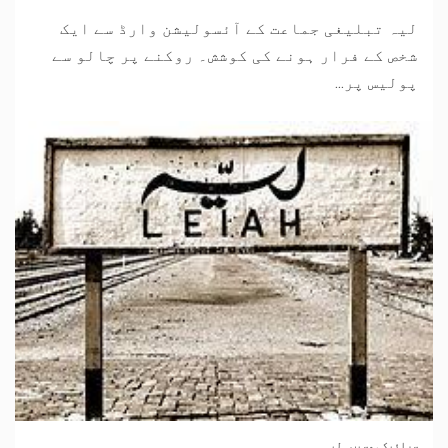
لیہ تبلیغی جماعت کے آئسولیشن وارڈ سے ایک
شخص کے فرار ہونے کی کوشش۔ روکنے پر چالو سے
پولیس پر...
سرائیکی وسیب
لیہ