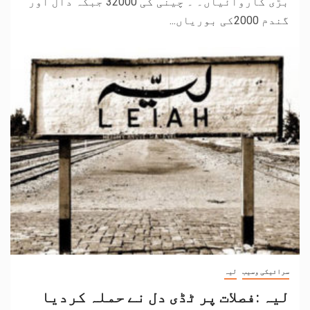
بڑی کاروائیاں۔ ۔ چینی کی 32000 جبکہ دال اور
گندم 2000کی بوریاں...
سرائیکی وسیب
لیہ
لیہ :فصلات پر ٹڈی دل نے حملہ کردیا