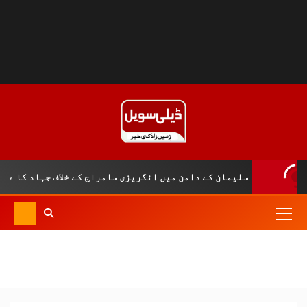
 کے دامن میں انگریزی سامراج کے خلاف جہاد کا علمبردار…….!!||آفتاب 